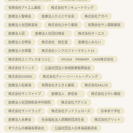
有限会社アイエム薬局
株式会社サンキュードラッグ
医療法人聖峰会
医療法人かぶとやま会
株式会社アガペ
医療法人社団原道会
株式会社ひかり薬局
有限会社サン調剤薬局
医療法人冠
医療法人社団日晴会
株式会社オーエス
医療法人日明会
株式会社 裕生堂
医療法人みらい
医療法人白翠園
株式会社シンクロファーマネット14
株式会社エンブレスまつふじ
HYUGA PRIMARY CARE株式会社
株式会社ラリック
公益社団法人地域医療振興協会
株式会社DIVERS
株式会社ディー・シー・トレーディング
医療法人松風海
有限会社きらきら薬局
株式会社KALCK
株式会社サンファイブ
医療法人 原信会
株式会社さかい薬局
医療法人社団相和会中村病院
株式会社アグリス
株式会社サンドラッグ
株式会社グッドフェローズ
日本赤十字社
医療法人永寿会
社会福祉法人恩賜財団済生会
株式会社グリット
ぞうさんの薬箱有限会社
公益社団法人日本海員掖済会