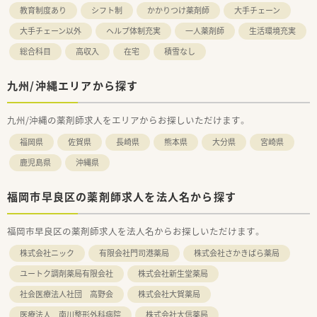
教育制度あり
シフト制
かかりつけ薬剤師
大手チェーン
大手チェーン以外
ヘルプ体制充実
一人薬剤師
生活環境充実
総合科目
高収入
在宅
積雪なし
九州/沖縄エリアから探す
九州/沖縄の薬剤師求人をエリアからお探しいただけます。
福岡県
佐賀県
長崎県
熊本県
大分県
宮崎県
鹿児島県
沖縄県
福岡市早良区の薬剤師求人を法人名から探す
福岡市早良区の薬剤師求人を法人名からお探しいただけます。
株式会社ニック
有限会社門司港薬局
株式会社さかきばら薬局
ユートク調剤薬局有限会社
株式会社新生堂薬局
社会医療法人社団 高野会
株式会社大賀薬局
医療法人 南川整形外科病院
株式会社大信薬局