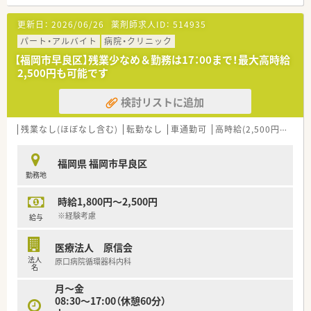
■眼科の門前薬局でございます。
■賀茂駅から車で5分ほどのアクセスです。
更新日：
2026/06/26
薬剤師求人ID：
514935
■お近くに大型ショッピングセンターもございますので通勤途
中のお買い物にも便利な立地です。
パート・アルバイト
病院・クリニック
【福岡市早良区】残業少なめ＆勤務は17：00まで！最大高時給
≪こんな会社です≫
2,500円も可能です
■福岡県内に調剤薬局を5店舗展開しています。
■小規模の企業ですが、労務環境も安定しておりますので、安心
検討リストに追加
して長期的に就業することが可能な環境です。
残業なし(ほぼなし含む)
転勤なし
車通勤可
高時給(2,500円以上)
福岡県 福岡市早良区
勤務地
時給1,800円～2,500円
※経験考慮
給与
医療法人 原信会
法人
原口病院循環器科内科
名
月～金
08:30～17:00（休憩60分）