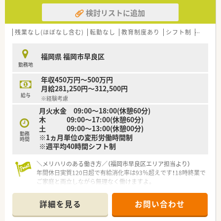
検討リストに追加
残業なし(ほぼなし含む)
転勤なし
教育制度あり
シフト制
かかり
福岡県 福岡市早良区
勤務地
年収450万円～500万円
月給281,250円～312,500円
給与
※経験考慮
月火水金 09:00～18:00(休憩60分)
木 09:00～17:00(休憩60分)
土 09:00～13:00(休憩00分)
勤務
※1ヵ月単位の変形労働時間制
時間
※週平均40時間シフト制
＼メリハリのある働き方／（福岡市早良区エリア担当より）
年間休日実質120日超で有給消化率は93％超えです！18時終業で
ご家庭と両立しながら無理なく働けますよ。
＊------------------------------------------＊
【店舗情報と応需状況について】
詳細を見る
お問い合わせ
■最寄りバス停から徒歩1分、地下鉄別府駅からも徒歩圏内で通
勤に大変便利な立地となっております。