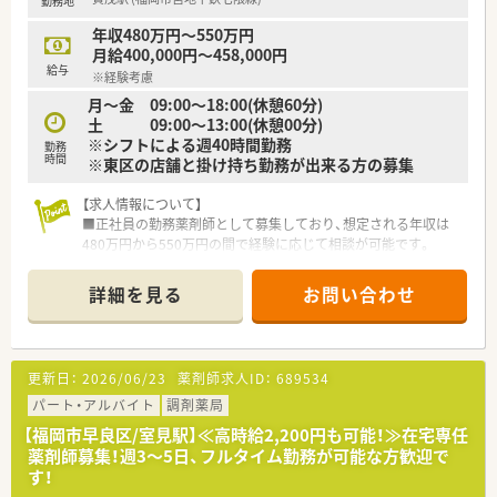
勤務地
年収480万円～550万円
月給400,000円～458,000円
給与
※経験考慮
月～金 09:00～18:00(休憩60分)
土 09:00～13:00(休憩00分)
※シフトによる週40時間勤務
勤務
時間
※東区の店舗と掛け持ち勤務が出来る方の募集
【求人情報について】
■正社員の勤務薬剤師として募集しており、想定される年収は
480万円から550万円の間で経験に応じて相談が可能です。
■東区の店舗との掛け持ち勤務が出来る方の募集です。2店舗と
も整形外科門前の薬局でございます。
詳細を見る
お問い合わせ
■産前産後休暇や育児休暇だけでなく介護休暇の取得実績もあ
るため、ライフステージが変化しても安心の職場環境です。
【募集背景と求める人物像について】
更新日：
2026/06/23
薬剤師求人ID：
689534
■今回は欠員補充を目的とした募集を行っており、即戦力として
現場で長く活躍してくれる正社員を求めています。
パート・アルバイト
調剤薬局
■調剤経験の長さよりも人としての本質が重視されるため、周囲
【福岡市早良区/室見駅】≪高時給2,200円も可能！≫在宅専任
のスタッフと円滑な連携が取れる方が対象となります。
薬剤師募集！週3～5日、フルタイム勤務が可能な方歓迎で
■すべての店舗で在宅医療を実施しているため、これからの時代
す！
に必要とされる在宅業務に前向きな方を歓迎します。