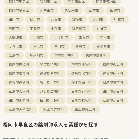
福岡市中央区
福岡市南区
福岡市西区
福岡市城南区
福岡市早良区
大牟田市
久留米市
直方市
飯塚市
田川市
柳川市
八女市
筑後市
大川市
行橋市
豊前市
中間市
小郡市
筑紫野市
春日市
大野城市
宗像市
太宰府市
古賀市
福津市
うきは市
宮若市
嘉麻市
朝倉市
みやま市
糸島市
那珂川市
糟屋郡宇美町
糟屋郡篠栗町
糟屋郡志免町
糟屋郡須惠町
糟屋郡新宮町
糟屋郡久山町
糟屋郡粕屋町
遠賀郡芦屋町
遠賀郡水巻町
遠賀郡岡垣町
遠賀郡遠賀町
鞍手郡小竹町
鞍手郡鞍手町
朝倉郡筑前町
三潴郡大木町
八女郡広川町
田川郡香春町
田川郡添田町
田川郡川崎町
田川郡大任町
田川郡福智町
京都郡苅田町
京都郡みやこ町
築上郡吉富町
築上郡築上町
福岡市早良区の薬剤師求人を業種から探す