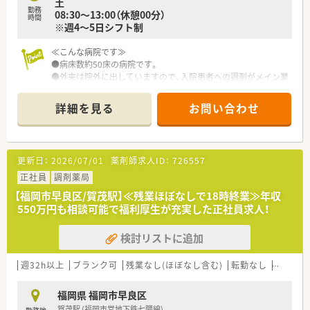
土
勤務
08:30～13:00（休憩00分）
時間
※週4～5日シフト制
≪こんな病院です≫
●病床数約50床の病院です。
●外来は院外に出していますので、入院患者への調剤がメイン業
務になります。
●一人薬剤師ですが、必要なお休みは対応可能ですので安心で
詳細を見る
お問い合わせ
す。
更新日：
2026/07/01
薬剤師求人ID：
726557
正社員
調剤薬局
【福岡市早良区/賀茂駅】≪残業ほぼなしで18時終業≫年収
550万円も相談可能で福利厚生が充実した正社員求人！
検討リストに追加
週32h以上
ブランク可
残業なし(ほぼなし含む)
転勤なし
車通勤
福岡県 福岡市早良区
賀茂駅 (福岡市営地下鉄七隈線)