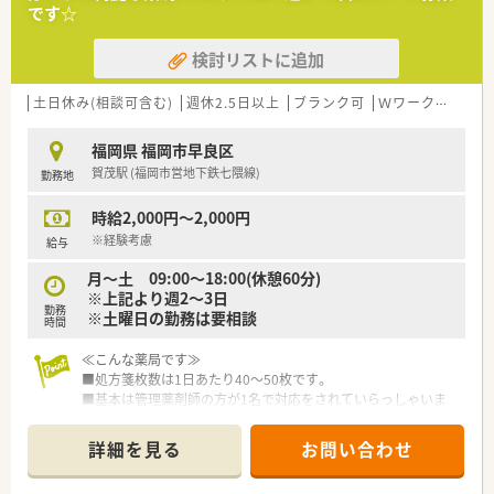
を、特に優遇して採用しています。
です☆
■地域医療への貢献に意欲的で、在宅業務や患者様対応に熱心に
取り組める方を求めています。
検討リストに追加
【法人特徴について】
■福岡市内を中心に15店舗を展開しており、地域に根差した安
土日休み(相談可含む)
週休2.5日以上
ブランク可
Ｗワーク可
残業
定した経営基盤を持っています。
■ワークライフバランスを重視しており、有給消化率は直近3年
福岡県 福岡市早良区
平均で93％を超えています。
賀茂駅 (福岡市営地下鉄七隈線)
勤務地
■新人育成や階層別研修などの教育体制が充実しており、着実な
キャリアアップが可能な企業です。
時給2,000円～2,000円
【勤務実態について】
※経験考慮
給与
■4週7休制ですが、土曜午後の休みを含めると実質的な年間休
月～土 09:00～18:00(休憩60分)
日は133日程度確保できます。
※上記より週2～3日
■残業時間は会社全体で厳密に管理されており、1分単位で計算
勤務
※土曜日の勤務は要相談
されるため安心して働けます。
時間
■希望休や有給休暇の申請が通りやすく、プライベートの予定も
立てやすい職場環境が魅力です。
≪こんな薬局です≫
■処方箋枚数は1日あたり40～50枚です。
■基本は管理薬剤師の方が1名で対応をされていらっしゃいま
す。今回は増員という形で短時間ご勤務を頂ける方を募集して
おります。
詳細を見る
お問い合わせ
■2024年12月に開局をしたばかりの薬局です。綺麗な薬局です
ので快適にご勤務がいただける環境です。