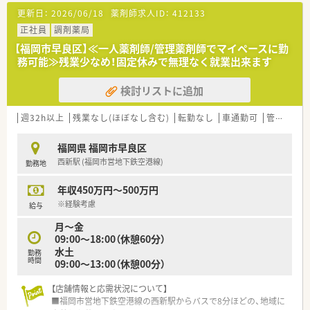
す。
更新日：
2026/06/18
薬剤師求人ID：
412133
【募集背景と求める人物像について】
正社員
調剤薬局
■地域医療の更なる充実を目指した増員募集であり、特に在宅業
【福岡市早良区】≪一人薬剤師/管理薬剤師でマイペースに勤
務にも意欲的に取り組んでいただける方を急募としてお迎えし
務可能≫残業少なめ！固定休みで無理なく就業出来ます
ます。
■最新機器の操作に抵抗がなく、患者様とのコミュニケーション
検討リストに追加
を大切にしながら、柔軟に業務をこなせる方を募集しています。
■子育て中の方やブランクがある方も歓迎しており、地域に根差
した薬局で長く腰を据えて働きたいという意欲のある方を求め
週32h以上
残業なし(ほぼなし含む)
転勤なし
車通勤可
管理薬剤師
ています。
福岡県 福岡市早良区
【求人情報について】
西新駅 (福岡市営地下鉄空港線)
勤務地
■パートの方は週3日から1日8時間勤務などの相談が可能で、ラ
イフスタイルに合わせた柔軟な働き方を実現することが可能で
年収450万円～500万円
す。
■時給は2,000円から2,200円の間で経験を考慮して決定され、
※経験考慮
給与
エリアの需要によってはそれ以上の高時給も相談に乗ります。
月～金
■週20時間以上の勤務であれば社会保険への加入も可能であ
09:00～18:00（休憩60分）
り、安定した雇用条件のもとで安心して就業を継続いただけま
水土
勤務
す。
時間
09:00～13:00（休憩00分）
【こんな企業です】
【店舗情報と応需状況について】
■創業40年福岡を中心にドラッグストアと調剤薬局のチェーン
■福岡市営地下鉄空港線の西新駅からバスで8分ほどの、地域に
展開を行っており、地域に根差した店舗運営をしております。