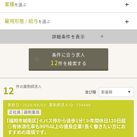
業種
を選ぶ
雇用形態 / 給与
を選ぶ
詳細条件を表示
条件に合う求人
12
件を
検索する
12
件の薬剤師求人
並び順
更新日：
2026/08/03
薬剤師求人ID：
734496
正社員
調剤薬局
【福岡市城南区】≪バス停から徒歩1分！≫年間休日120日超
◎有休消化率も90％以上の優良企業！長く働きたい方にお
すすめの環境です。