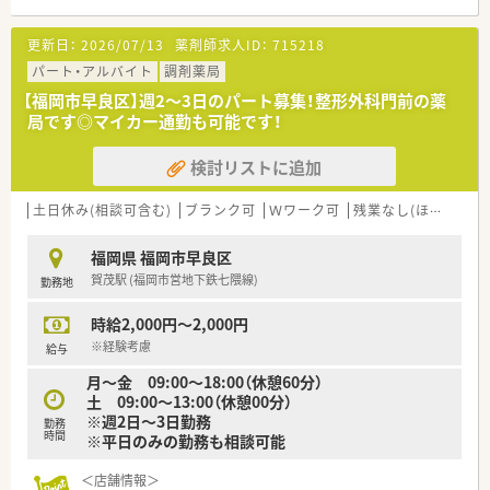
■内科や循環器科などの多科目を応需しており、幅広い知識を吸
収できる環境です。
更新日：
2026/07/13
薬剤師求人ID：
715218
【法人特徴について】
パート・アルバイト
調剤薬局
■福岡市内を中心に15店舗の薬局を展開し、地域に密着した安
【福岡市早良区】週2～3日のパート募集！整形外科門前の薬
定的な経営基盤を構築しております。
局です◎マイカー通勤も可能です！
■社員のワークライフバランスを重視しており、全社で働きやす
い環境づくりを推進しております。
検討リストに追加
■新人育成から階層別研修まで教育制度が非常に充実しており、
着実な成長を目指せます。
土日休み(相談可含む)
ブランク可
Ｗワーク可
残業なし(ほぼなし含む)
【こんな方にオススメ】
■年間休日数や有給消化率を重視し、プライベートを大切にしな
福岡県 福岡市早良区
がら働きたい方におすすめです。
賀茂駅 (福岡市営地下鉄七隈線)
勤務地
■充実した研修体制のもとで、薬剤師としての専門スキルをさら
に高めたい方に最適です。
時給2,000円～2,000円
■残業代が1分単位でしっかり支給される、透明性の高い職場を
希望する方にぴったりです。
※経験考慮
給与
月～金 09:00～18:00（休憩60分）
【やりがい/おすすめポイント】
土 09:00～13:00（休憩00分）
■患者様との距離が近く、地域に根ざした医療提供を通じて感謝
※週2日～3日勤務
勤務
されるやりがいがあります。
時間
※平日のみの勤務も相談可能
■評価制度が明確に整備されているため、努力や成果がしっかり
と給与に反映されます。
＜店舗情報＞
■ヘルプ体制が整っているため、突然の休みや急用でもお互いに