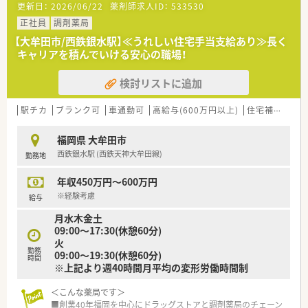
更新日：
2026/06/22
薬剤師求人ID：
533530
■今回は欠員補充に伴う募集であり、地域医療に貢献したい意欲
を持つ薬剤師の方を急募として積極的にお迎えいたします。
正社員
調剤薬局
■実務経験の有無は問いませんので、新しい環境で調剤業務を基
【大牟田市/西鉄銀水駅】≪うれしい住宅手当支給あり≫長く
礎から学びたい方やスキルを磨きたい方を広く募集します。
キャリアを積んでいける安心の職場！
■年齢を問わず50代の方まで幅広く受け入れており、周囲のス
タッフと円滑に連携しながら業務に励める方を求めています。
検討リストに追加
【求人情報について】
■正社員の勤務薬剤師として募集しており、年収500万円から最
駅チカ
ブランク可
車通勤可
高給与(600万円以上)
住宅補助(手当)あり
大650万円という地域内でも高水準の給与提示が可能です。
■昇給は年1回4月に実施され、賞与も年2回支給されるため、
福岡県 大牟田市
日々の頑張りがしっかりと給与に反映される仕組みです。
西鉄銀水駅 (西鉄天神大牟田線)
勤務地
■住宅補助手当や薬剤師紹介制度など福利厚生が充実しており、
生活面でのサポートを受けながら長く安定して働けます。
年収450万円～600万円
【こんな取り組みをしています】
※経験考慮
給与
■薬剤師会が主催する勉強会への参加を推奨しているほか、社内
月水木金土
独自の研修やメーカーによる製品説明会を積極的に行います。
09:00～17:30(休憩60分)
■従業員やその家族の健康を支援するため、お薬代の会社補助制
火
度を設けており、福利厚生の面から生活を支えています。
勤務
09:00～19:30(休憩60分)
■地域の開局支援事業を通じて培ったノウハウを活かし、最新の
時間
※上記より週40時間月平均の変形労働時間制
調剤設備や効率的な動線設計を店舗運営に取り入れています。
＜こんな薬局です＞
■創業40年福岡を中心にドラッグストアと調剤薬局のチェーン