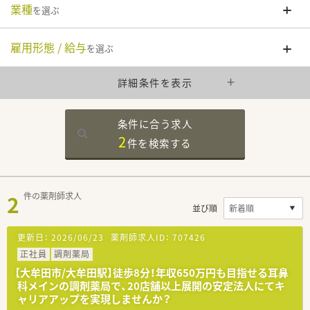
業種
を選ぶ
雇用形態 / 給与
を選ぶ
詳細条件を表示
条件に合う求人
2
件を
検索する
2
件の薬剤師求人
並び順
更新日：
2026/06/23
薬剤師求人ID：
707426
正社員
調剤薬局
【大牟田市/大牟田駅】徒歩8分！年収650万円も目指せる耳鼻
科メインの調剤薬局で、20店舗以上展開の安定法人にてキ
ャリアアップを実現しませんか？