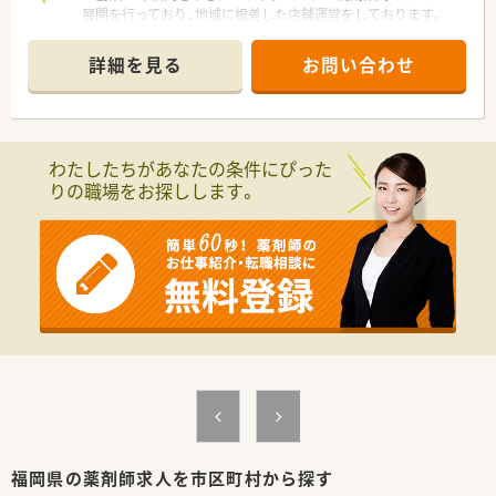
展開を行っており、地域に根差した店舗運営をしております。
■自社にてかかりつけネットワークの構築や健康セミナー、スポ
ーツイベントの協賛や実施を通じて地域医療サポートに取り組
詳細を見る
お問い合わせ
んでおります。
■調剤ロボット等、最新の調剤機器を導入し調剤・監査業務を効
率化することで薬剤師の対人業務を強化しております。
■ドラッグ部門と調剤部門は分かれておりますのでOTCの知識
を身に着けながらもしっかりと分業ができております。
わたしたちがあなたの条件にぴった
りの職場をお探しします。
＜店舗特徴＞
■調剤専門の店舗です。
■お車での通勤が便利なエリアです。
■精神科メイン応需の薬局です。
＜ワークライフ・バランスを推進＞
■社員の健康増進に取り組み、残業時間も毎年改善傾向で平均8
時間/月！ホワイト500にも認定されています！
■産育休からの復帰率97.2％と女性も長く働くことができる企
業です。
■離職率7.4％と新卒からの定着率も高く「働きやすい」と定評の
ある企業です。
■年間休日110日。今後、毎年年間休日数を増やして行く予定で
す！
福岡県の薬剤師求人を市区町村から探す
＜薬局としての取り組みについて＞