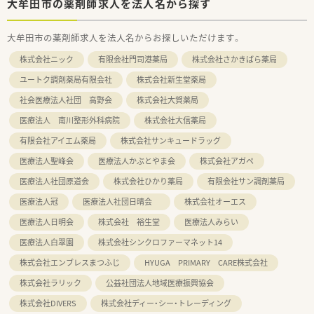
大牟田市の薬剤師求人を法人名から探す
大牟田市の薬剤師求人を法人名からお探しいただけます。
株式会社ニック
有限会社門司港薬局
株式会社さかきばら薬局
ユートク調剤薬局有限会社
株式会社新生堂薬局
社会医療法人社団 高野会
株式会社大賀薬局
医療法人 南川整形外科病院
株式会社大信薬局
有限会社アイエム薬局
株式会社サンキュードラッグ
医療法人聖峰会
医療法人かぶとやま会
株式会社アガペ
医療法人社団原道会
株式会社ひかり薬局
有限会社サン調剤薬局
医療法人冠
医療法人社団日晴会
株式会社オーエス
医療法人日明会
株式会社 裕生堂
医療法人みらい
医療法人白翠園
株式会社シンクロファーマネット14
株式会社エンブレスまつふじ
HYUGA PRIMARY CARE株式会社
株式会社ラリック
公益社団法人地域医療振興協会
株式会社DIVERS
株式会社ディー・シー・トレーディング