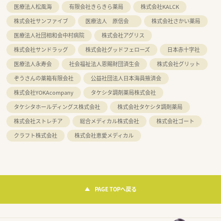
医療法人松風海
有限会社きらきら薬局
株式会社KALCK
株式会社サンファイブ
医療法人 原信会
株式会社さかい薬局
医療法人社団相和会中村病院
株式会社アグリス
株式会社サンドラッグ
株式会社グッドフェローズ
日本赤十字社
医療法人永寿会
社会福祉法人恩賜財団済生会
株式会社グリット
ぞうさんの薬箱有限会社
公益社団法人日本海員掖済会
株式会社YOKAcompany
タケシタ調剤薬局株式会社
タケシタホールディングス株式会社
株式会社タケシタ調剤薬局
株式会社ストレチア
総合メディカル株式会社
株式会社ゴート
クラフト株式会社
株式会社恵愛メディカル
PAGE TOPへ戻る