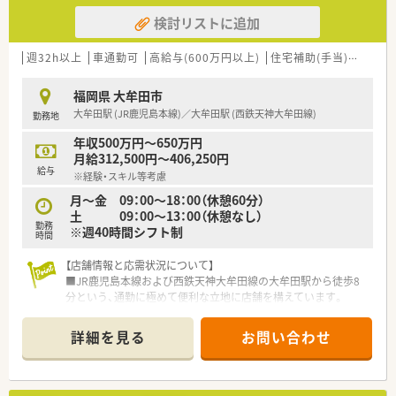
検討リストに追加
週32h以上
車通勤可
高給与(600万円以上)
住宅補助(手当)あり
教
福岡県 大牟田市
大牟田駅 (JR鹿児島本線)／大牟田駅 (西鉄天神大牟田線)
勤務地
年収500万円～650万円
月給312,500円～406,250円
給与
※経験・スキル等考慮
月～金 09：00～18：00（休憩60分）
土 09：00～13：00（休憩なし）
勤務
※週40時間シフト制
時間
【店舗情報と応需状況について】
■JR鹿児島本線および西鉄天神大牟田線の大牟田駅から徒歩8
分という、通勤に極めて便利な立地に店舗を構えています。
■主に近隣の耳鼻咽喉科から処方箋を応需しており、耳鼻科メイ
ンの処方内容について深く専門性を高めることが可能です。
詳細を見る
お問い合わせ
■1日平均約90枚の処方箋を薬剤師3名の体制で対応しており、
スタッフ1人あたりの業務負担が適切に管理されています。
【募集背景と求める人物像について】