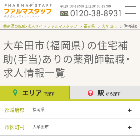
平日9：30-19：00 土日10：00-19：00
薬剤師の転職・求人サイト ファルマスタッフ
福岡県
大牟田市
住宅補助
大牟田市（福岡県）の住宅補
助(手当)あり
の薬剤師転職・
求人情報一覧
エリア
駅
で探す
から探す
都道府県
福岡県
市区町村
大牟田市