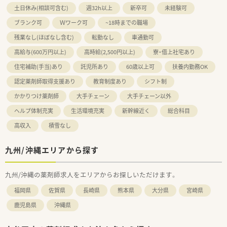
土日休み(相談可含む)
週32h以上
新卒可
未経験可
ブランク可
Ｗワーク可
~18時までの職場
残業なし(ほぼなし含む)
転勤なし
車通勤可
高給与(600万円以上)
高時給(2,500円以上)
寮・借上社宅あり
住宅補助(手当)あり
託児所あり
60歳以上可
扶養内勤務OK
認定薬剤師取得支援あり
教育制度あり
シフト制
かかりつけ薬剤師
大手チェーン
大手チェーン以外
ヘルプ体制充実
生活環境充実
新幹線近く
総合科目
高収入
積雪なし
九州/沖縄エリアから探す
九州/沖縄の薬剤師求人をエリアからお探しいただけます。
福岡県
佐賀県
長崎県
熊本県
大分県
宮崎県
鹿児島県
沖縄県