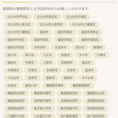
■会社内の勉強会も充実しており新人研修・中堅研修・管理者研
福岡県の薬剤師求人を市区町村からお探しいただけます。
修の他、専門別研修として薬局経営学、労務管理なども学べま
す。
北九州市門司区
北九州市若松区
北九州市戸畑区
中途社員に関しては必要に応じて新人研修を受ける事が出来る
ので未経験の方でも安心できます。
北九州市小倉北区
北九州市小倉南区
北九州市八幡東区
■店舗売上に影響されない個人評価制度を導入。個人の取り組
北九州市八幡西区
福岡市
福岡市東区
福岡市博多区
みや努力が正当に評価される為やりがいがあります。
■時間外でも処方箋・OTCの受け取りが可能な“最新のAIロボッ
福岡市中央区
福岡市南区
福岡市西区
福岡市城南区
ト導入の最先端調剤薬局”の開局など、
最先端技術を導入した取り組みを積極的に行っております。
福岡市早良区
大牟田市
久留米市
直方市
飯塚市
田川市
柳川市
八女市
筑後市
大川市
行橋市
豊前市
中間市
小郡市
筑紫野市
春日市
大野城市
宗像市
太宰府市
古賀市
福津市
うきは市
宮若市
嘉麻市
朝倉市
みやま市
糸島市
那珂川市
糟屋郡宇美町
糟屋郡篠栗町
糟屋郡志免町
糟屋郡須惠町
糟屋郡新宮町
糟屋郡久山町
糟屋郡粕屋町
遠賀郡芦屋町
遠賀郡水巻町
遠賀郡岡垣町
遠賀郡遠賀町
鞍手郡小竹町
鞍手郡鞍手町
朝倉郡筑前町
三潴郡大木町
八女郡広川町
田川郡香春町
田川郡添田町