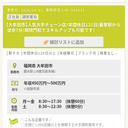
率化することで薬剤師の対人業務を強化しております。
■ドラッグ部門と調剤部門は分かれておりますのでOTCの知識
更新日：
2026/06/22
薬剤師求人ID：
524131
を身に着けながらもしっかりと分業ができております。
正社員
調剤薬局
＜店舗特徴＞
【大牟田市】人気大手チェーン店！年間休日121日/最寄駅から
■調剤専門の店舗です。
徒歩7分/病院門前でスキルアップも可能です！
■お車での通勤が便利なエリアです。
■精神科メイン応需の薬局です。
検討リストに追加
＜ワークライフ・バランスを推進＞
■社員の健康増進に取り組み、残業時間も毎年改善傾向で平均8
駅チカ
年間休日120日以上
未経験可
ブランク可
残業なし(ほぼなし含む)
時間/月！ホワイト500にも認定されています！
■産育休からの復帰率97.2％と女性も長く働くことができる企
福岡県 大牟田市
業です。
銀水駅 (JR鹿児島本線)
勤務地
■離職率7.4％と新卒からの定着率も高く「働きやすい」と定評の
ある企業です。
年収450万円～500万円
■年間休日110日。今後、毎年年間休日数を増やして行く予定で
す！
※経験考慮
給与
＜薬局としての取り組みについて＞
月～金 8:30～17:30 (休憩60分)
■会社内の勉強会も充実しており新人研修・中堅研修・管理者研
土 8:30～12:30 (休憩0分)
勤務
修の他、専門別研修として薬局経営学、労務管理なども学べま
時間
す。
中途社員に関しては必要に応じて新人研修を受ける事が出来る
＼こんな企業です／
ので未経験の方でも安心できます。
○全国に1,000店舗以上を展開する大手調剤薬局です。