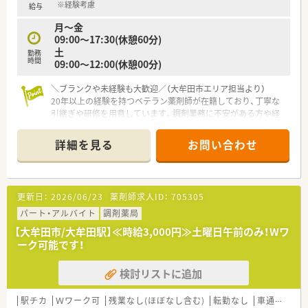
※経験考慮
給与
月～金
09:00～17:30(休憩60分)
土
勤務
時間
09:00～12:00(休憩00分)
＼ブランクや未経験も大歓迎／（大牟田市エリア担当より）
20年以上の経験を持つベテラン薬剤師が在籍しており、丁寧な
引継ぎや研修を用意しています。調剤業務に不安がある方や経
験が浅い方も、安心してスタートできます。
＊------------------------------------------＊
詳細を見る
お問い合わせ
【店舗情報と応需状況について】
■大牟田駅から徒歩16分の場所に位置し、マイカーでの通勤も
選択できるため日々の移動が非常にスムーズです。
■応需科目は内科と小児科がメインであり、処方箋の受付枚数は
更新日：
2026/06/23
薬剤師求人ID：
705305
1日あたり平均40枚ほどとなっています。
■勤務するスタッフは正社員1名とパート1名の薬剤師に加え
パート・アルバイト
調剤薬局
て、調剤業務を支える事務員が在籍しています。
【大牟田市/大牟田駅】≪時給3,000円≫土曜日午前のみ！Wワ
ーク可能です！
【募集背景と求める人物像について】
■体制強化を目的とした増員での募集であり、一緒に店舗を盛り
検討リストに追加
上げてくれる新しい仲間を必要としています。
■経験やブランクの有無は一切問いませんので、周囲と良好なコ
ミュニケーションが取れる方を歓迎します。
駅チカ
Ｗワーク可
残業なし(ほぼなし含む)
転勤なし
車通勤可
高