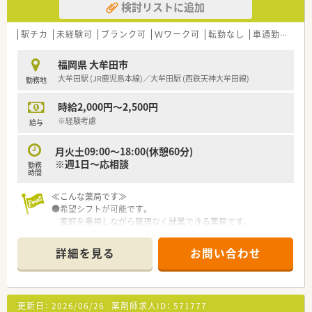
検討リストに追加
ります（全国平均1憶3千万）
【勤務実態について】
駅チカ
未経験可
ブランク可
Ｗワーク可
転勤なし
車通勤可
高時
■土日祝が固定でお休みとなり、年間休日は120日以上と大変充
実しております。
福岡県 大牟田市
■月の残業時間は平均5時間程度と少なく、プライベートの時間
大牟田駅 (JR鹿児島本線)／大牟田駅 (西鉄天神大牟田線)
勤務地
も確保しやすい環境です。
■仕事後の予定も立てやすい勤務体系です。
時給2,000円～2,500円
※経験考慮
給与
月火土09:00～18:00(休憩60分)
※週1日～応相談
勤務
時間
≪こんな薬局です≫
●希望シフトが可能です。
家庭を重視しながら無理なく就業できる薬局です。
詳細を見る
お問い合わせ
更新日：
2026/06/26
薬剤師求人ID：
571777