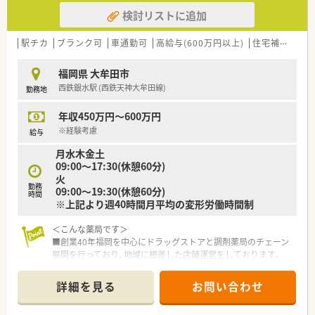
検討リストに追加
駅チカ
ブランク可
車通勤可
高給与(600万円以上)
住宅補助(手当)あり
福岡県 大牟田市
西鉄銀水駅 (西鉄天神大牟田線)
勤務地
年収450万円～600万円
※経験考慮
給与
月水木金土
09:00～17:30(休憩60分)
火
勤務
09:00～19:30(休憩60分)
時間
※上記より週40時間月平均の変形労働時間制
＜こんな薬局です＞
■創業40年福岡を中心にドラッグストアと調剤薬局のチェーン
展開を行っており、地域に根差した店舗運営をしております。
■自社にてかかりつけネットワークの構築や健康セミナー、スポ
ーツイベントの協賛や実施を通じて地域医療サポートに取り組
詳細を見る
お問い合わせ
んでおります。
■調剤ロボット等、最新の調剤機器を導入し調剤・監査業務を効