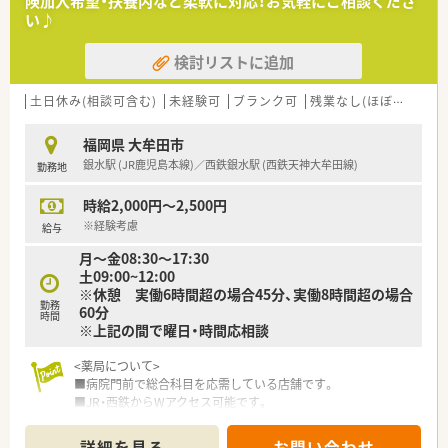
険加入希望・扶養内など柔軟に対応！お気軽にご相談くださ
い♪
検討リストに追加
土日休み(相談可含む)
未経験可
ブランク可
残業なし(ほぼなし含む)
福岡県 大牟田市
銀水駅 (JR鹿児島本線)／西鉄銀水駅 (西鉄天神大牟田線)
勤務地
時給2,000円～2,500円
※経験考慮
給与
月～金08:30～17:30
土09:00~12:00
※休憩 実働6時間超の場合45分、実働8時間超の場合
勤務
60分
時間
※上記の間で曜日・時間応相談
<薬局について>
■病院門前で総合科目を応需している店舗です。
■JR・西鉄からWアクセス可能です。
<こんな方にオススメ>
詳細を見る
お問い合わせ