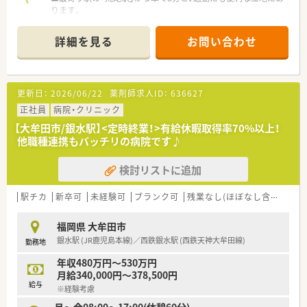
ります。
■門前の総合病院から、幅広い科目の処方箋を月間2,000枚応需
しております。
詳細を見る
お問い合わせ
■薬剤師は4～5名体制で協力し合っています。
【法人特徴について】
■九州地方と関東に40店舗を展開し、地域医療への貢献を続け
更新日：
2026/06/22
薬剤師求人ID：
636627
る薬局チェーンです。
■「患者様のための患者様中心の薬局」という理念を掲げ、心に
正社員
病院・クリニック
寄り添う医療を追求します。
【大牟田市/銀水駅】<定時終業！>有給休暇取得率70%以上！
■大型総合病院の門前を中心に店舗展開し、薬剤師として専門性
他職種連携もバッチリの病院です♪
を高められる環境です。
■1店舗あたりの売上は全国平均の約3.7倍と経営も安定してお
検討リストに追加
ります（全国平均1憶3千万）
【勤務実態について】
駅チカ
新卒可
未経験可
ブランク可
残業なし(ほぼなし含む)
転
■土日祝が固定でお休みとなり、年間休日は120日以上と大変充
実しております。
福岡県 大牟田市
■月の残業時間は平均5時間程度と少なく、プライベートの時間
銀水駅 (JR鹿児島本線)／西鉄銀水駅 (西鉄天神大牟田線)
勤務地
も確保しやすい環境です。
■仕事後の予定も立てやすい勤務体系です。
年収480万円～530万円
月給340,000円～378,500円
給与
※経験考慮
月～金08:00～17:00(休憩60分)