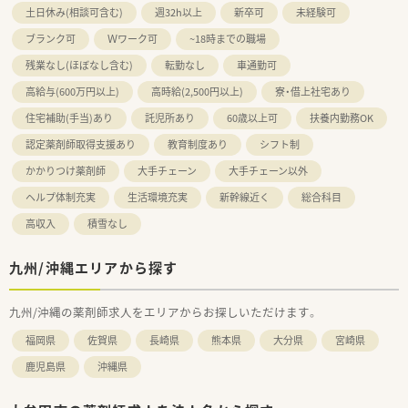
土日休み(相談可含む)
週32h以上
新卒可
未経験可
ブランク可
Ｗワーク可
~18時までの職場
残業なし(ほぼなし含む)
転勤なし
車通勤可
高給与(600万円以上)
高時給(2,500円以上)
寮・借上社宅あり
住宅補助(手当)あり
託児所あり
60歳以上可
扶養内勤務OK
認定薬剤師取得支援あり
教育制度あり
シフト制
かかりつけ薬剤師
大手チェーン
大手チェーン以外
ヘルプ体制充実
生活環境充実
新幹線近く
総合科目
高収入
積雪なし
九州/沖縄エリアから探す
九州/沖縄の薬剤師求人をエリアからお探しいただけます。
福岡県
佐賀県
長崎県
熊本県
大分県
宮崎県
鹿児島県
沖縄県