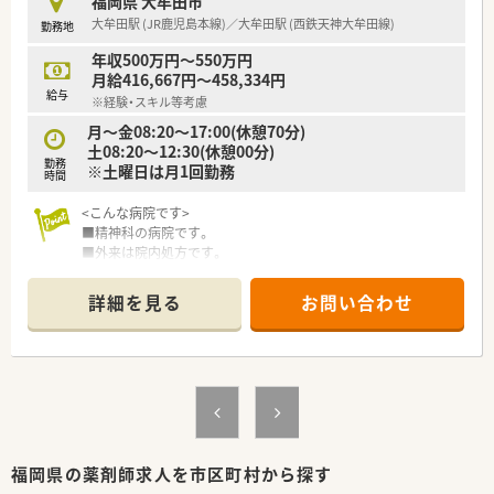
福岡県 大牟田市
大牟田駅 (JR鹿児島本線)／大牟田駅 (西鉄天神大牟田線)
勤務地
年収500万円～550万円
月給416,667円～458,334円
給与
※経験・スキル等考慮
月～金08:20～17:00(休憩70分)
土08:20～12:30(休憩00分)
勤務
※土曜日は月1回勤務
時間
<こんな病院です>
■精神科の病院です。
■外来は院内処方です。
■薬剤師は常時2名以上の体制です。助手もおります。
■土曜は交代でお休みが取れます。
詳細を見る
お問い合わせ
福岡県の薬剤師求人を市区町村から探す