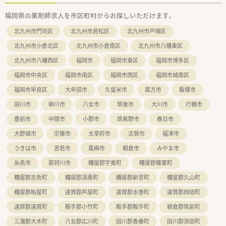
福岡県の薬剤師求人を市区町村からお探しいただけます。
北九州市門司区
北九州市若松区
北九州市戸畑区
北九州市小倉北区
北九州市小倉南区
北九州市八幡東区
北九州市八幡西区
福岡市
福岡市東区
福岡市博多区
福岡市中央区
福岡市南区
福岡市西区
福岡市城南区
福岡市早良区
大牟田市
久留米市
直方市
飯塚市
田川市
柳川市
八女市
筑後市
大川市
行橋市
豊前市
中間市
小郡市
筑紫野市
春日市
大野城市
宗像市
太宰府市
古賀市
福津市
うきは市
宮若市
嘉麻市
朝倉市
みやま市
糸島市
那珂川市
糟屋郡宇美町
糟屋郡篠栗町
糟屋郡志免町
糟屋郡須惠町
糟屋郡新宮町
糟屋郡久山町
糟屋郡粕屋町
遠賀郡芦屋町
遠賀郡水巻町
遠賀郡岡垣町
遠賀郡遠賀町
鞍手郡小竹町
鞍手郡鞍手町
朝倉郡筑前町
三潴郡大木町
八女郡広川町
田川郡香春町
田川郡添田町