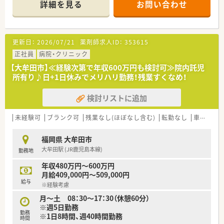
詳細を見る
お問い合わせ
自分が“理想”とする薬剤師像へと成長できる環境が整っていま
す。
■勤務している薬剤師は、入社数年目から数十年というベテラン
まで多数活躍しており、
更新日：
2026/07/21
薬剤師求人ID：
353615
アットホームな雰囲気の職場なので、いきいきと楽しく働けま
す。
正社員
病院・クリニック
■ワークライフバランスも考えた職場のため、育児休暇はもちろ
【大牟田市】≪経験次第で年収600万円も検討可≫院内託児
ん子供がいる“ママ薬剤師”が多数活躍しています。
所有り♪日+1日休みでメリハリ勤務！残業すくなめ！
■年間休日は110日前後で月8～10日の「終日」のお休みです。
■設備や教育にも力をいれており、全店電子薬暦の導入や、研修
検討リストに追加
体制も新人研修から全体研修まで定期的に行っています。
■認定薬剤師取得も支援していますので、Webラーニングとい
った設備も充実しています。
未経験可
ブランク可
残業なし(ほぼなし含む)
転勤なし
車通勤可
福岡県 大牟田市
大牟田駅 (JR鹿児島本線)
勤務地
年収480万円～600万円
月給409,000円～509,000円
給与
※経験考慮
月～土 08：30～17：30（休憩60分）
※週5日勤務
勤務
※1日8時間、週40時間勤務
時間