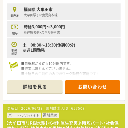
■患者様に寄り添った丁寧な服薬指導を行い、地域医療に貢献し
たいという意欲のある方に最適な環境です。
福岡県 大牟田市
大牟田駅 (JR鹿児島本線)
勤務地
【法人特徴について】
■福岡県内と大分県に9店舗の調剤薬局を展開しており、地域に
時給3,000円～3,000円
根差した安定した経営基盤を誇っています。
■医療開業支援の事業も手掛けているため、スタッフが日々の業
※経験者例・スキル等考慮
給与
務を快適に行える店舗設計に注力しています。
■社長自身も薬剤師の資格を持っており、現場の意見が通りやす
土 08:30～13:30(休憩00分)
く風通しの良い社風が大きな魅力です。
※週1回勤務
勤務
時間
【職場環境と雰囲気】
■店舗間での情報共有やコミュニケーションを大切にしており、
■最寄駅から徒歩10分圏内です。
困ったときには互いに助け合える環境です。
■残業はほとんどございません。
■近隣店舗からのヘルプ体制が非常に充実しているため、急な予
■土曜日の午前中のみでWワーク勤務が可能です！
定や体調不良の際にも安心して休めます。
■20年以上の経験を持つベテランの薬剤師が在籍しており、何
詳細を見る
お問い合わせ
でも気軽に相談できるアットホームな職場です。
更新日：
2026/06/23
薬剤師求人ID：
657507
パート・アルバイト
調剤薬局
【大牟田市/JR銀水駅】≪福利厚生充実≫時短パート・社会保