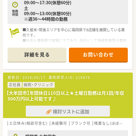
09:00～17:30(休憩60分)
スの実績!
土
産休、育休取得はもちろんのこと、育児短時間勤務制度を実施
勤務
09:00～13:00(休憩00分)
育児休業より復帰後、1日最大2時間短縮して勤務できる制度で
時間
※週36～44時間の勤務
す。
法律では3歳までですが、同社では小学校就学時までの期間利用
■久留米・筑後エリアを中心に福岡県で8店舗を展開している薬
可能♪
局です。
■社長も薬剤師で現場にでており、会社として地域密着型の薬局
目指されています。
■同社のハート薬局(柳川市)はその地域唯一の健康サポート薬
詳細を見る
お問い合わせ
局を取られております。
■管理薬剤師は店舗運営を、マネジメントはエリアマネージャー
が担当という概念です。
更新日：
2026/06/17
薬剤師求人ID：
216679
≪店舗情報≫
■四つ角に位置し、2階建ての戸建ての薬局です。
正社員
病院・クリニック
■門前のドクターに信頼されており、疑義照会もしやすい良好な
【大牟田市】年間休日110日以上★土曜日勤務は月1回/年収
関係です。
500万円以上可能です♪
■勤続年数が長い方が多く、定着率の高い店舗です。
検討リストに追加
土日休み(相談可含む)
未経験可
ブランク可
残業なし(ほぼなし含む)