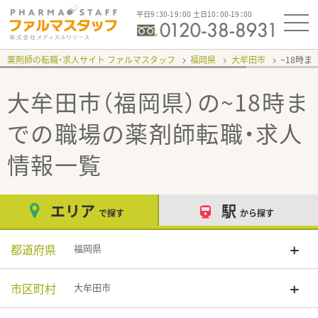
平日9：30-19：00 土日10：00-19：00
薬剤師の転職・求人サイト ファルマスタッフ
福岡県
大牟田市
~18時
大牟田市（福岡県）の~18時ま
での職場
の薬剤師転職・求人
情報一覧
エリア
駅
で探す
から探す
都道府県
福岡県
市区町村
大牟田市