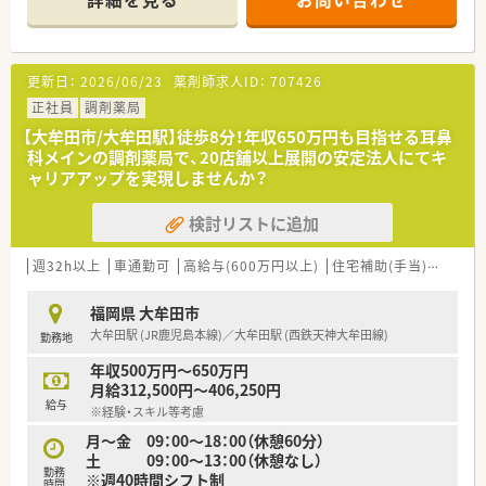
■人数体制充実した店舗で勤務したい方
■大手調剤薬局の安定した経済基盤で、腰を据えて長く勤務した
い方
更新日：
2026/06/23
薬剤師求人ID：
707426
＼こんな企業です／
○全国に1,000店舗以上を展開する大手調剤薬局です。
正社員
調剤薬局
○東京大学病院をはじめ全国の病院の敷地内に薬局を持ってい
【大牟田市/大牟田駅】徒歩8分！年収650万円も目指せる耳鼻
ます。
科メインの調剤薬局で、20店舗以上展開の安定法人にてキ
病診薬連携を強化することで、地域にお住いの患者様に高度な
ャリアアップを実現しませんか？
医療の提供を実現しています。
○全店「同一の機械・システム」を採用しており、且つ処方箋の応
検討リストに追加
需内容が多岐にわたる（敷地内・病院門前・医療モール・CL門前）
ので、
スキルUPしたい方にはお勧めもです。
週32h以上
車通勤可
高給与(600万円以上)
住宅補助(手当)あり
教
○長期就業＆自己研讃を続ける事で給与があがる仕組みになっ
ており、将来的に高年収も狙う事が出来ます。
福岡県 大牟田市
○インターネットを使って処方薬の飲み方を遠隔指導する「オン
大牟田駅 (JR鹿児島本線)／大牟田駅 (西鉄天神大牟田線)
勤務地
ライン服薬指導」、
今後も病院の「敷地内薬局」の推進、女性客の取り込みを狙う
年収500万円～650万円
店舗でデザインの一新。
月給312,500円～406,250円
M&Aによる店舗拡大と業界のリーディングカンパニーとして
給与
※経験・スキル等考慮
成長を続けています。
○どの店舗も、最新システムが整っています！
月～金 09：00～18：00（休憩60分）
土 09：00～13：00（休憩なし）
勤務
＼研修制度／
※週40時間シフト制
時間