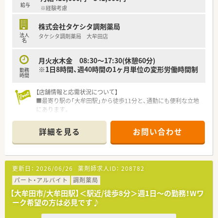
安定した基盤を持ちながら今もなお成長を続ける法人です。
給与
※経験考慮
■40代の温厚な男性薬剤師が代表を務めており、全店舗へのヘ
ルプ業務を通じて現場の状況を深く理解しています。
株式会社タケシタ調剤薬局
■全域をカバーするラウンダーが4名在籍しているため、各店舗
法人
タケシタ調剤薬局 大牟田店
における人員のサポート体制が非常に充実しています。
名
【求人情報について】
月火水木金 08:30～17:30(休憩60分)
■正社員としての雇用形態となり、これまでの経験やスキルを十
※1日8時間、週40時間の1ヶ月単位の変形労働時間制
勤務
分に考慮したうえで適切な条件が提示される仕組みです。
時間
■給与モデルは新卒が年収450万円から、経験者の場合は年収
600万円以上の高待遇を目指すことが可能な環境です。
【店舗情報と応需状況について】
■各種手当として30時間分の固定残業代が含まれており、超過
■最寄り駅の「大牟田駅」から徒歩11分と、通勤にも便利な立地
分に関しては別途しっかり支給されるため安心です。
にあります。
■門前の総合病院から、幅広い科目の処方箋を月間2,800枚応需
しております。
詳細を見る
お問い合わせ
■薬剤師は4～5名体制で協力し合っています。
【法人特徴について】
■九州地方と関東に40店舗を展開し、地域医療への貢献を続け
更新日：
2026/06/26
薬剤師求人ID：
208782
る薬局チェーンです。
■「患者様のための患者様中心の薬局」という理念を掲げ、心に
パート・アルバイト
調剤薬局
寄り添う医療を追求します。
【大牟田市/大牟田駅】＜駅近/徒歩8分＞週1日～の勤務！Wワ
■大型総合病院の門前を中心に店舗展開し、薬剤師として専門性
ーク希望の方は必見です♪
を高められる環境です。
■1店舗あたりの売上は全国平均の約3.7倍と経営も安定してお