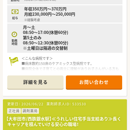
年収350万円～370万円
月給230,000円～250,000円
給与
※経験考慮
月～土
08:50～17:00(休憩60分)
第5土のみ
勤務
08:50～12:30(休憩00分)
時間
※土曜日は隔週の交替制
＜こんな病院です＞
■病床数約150床のケアミックス型病院です。
■病院全体で子育てとの両立に理解がありお子さんがいる方も
無理なく働きやすい環境が整っています。
■外来は院外処方です。
詳細を見る
お問い合わせ
■入院患者様の定期処方や関連施設(新設の介護医療院)への定
期処方の調剤・監査業務がメインとなります。
■病棟業務はほぼやっておらず、ミキシングなどもございませ
ん。
更新日：
2026/06/22
薬剤師求人ID：
533530
■学会発表を年1回程度、外部研修を実施しており病院薬剤師と
しての知見も広げることができます。
正社員
調剤薬局
■委員会は3つで特に褥瘡委員会は薬剤師も深く関わります。
【大牟田市/西鉄銀水駅】≪うれしい住宅手当支給あり≫長く
■地域に対して健康推進教室を月1回開催しており地域医療を盛
キャリアを積んでいける安心の職場！
り上げるための取り組みにも携わることができます。