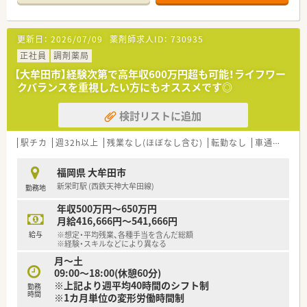
す。
■自宅より2Km以上の場合、無料駐車場利用可です。
更新日：
2026/07/09
薬剤師求人ID：
730935
正社員
調剤薬局
【大牟田市】経験次第で高年収600万円超も可能！ライフワー
クバランスを重視したい方にもオススメです◎
検討リストに追加
駅チカ
週32h以上
残業なし(ほぼなし含む)
転勤なし
車通勤可
高
福岡県 大牟田市
新栄町駅 (西鉄天神大牟田線)
勤務地
年収500万円～650万円
月給416,666円～541,666円
給与
※想定・平均残業、各種手当を含んだ総額
※経験・スキルなどにより異なる
月～土
09:00～18:00(休憩60分)
※上記より週平均40時間のシフト制
勤務
時間
※1カ月単位の変形労働時間制