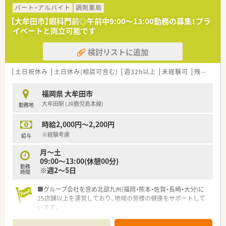
パート・アルバイト
調剤薬局
【大牟田市】眼科門前◎午前中9:00～13:00勤務の募集！プラ
イベートと両立可能です
検討リストに追加
土日祝休み
土日休み(相談可含む)
週32h以上
未経験可
残業なし(ほぼなし含む)
福岡県 大牟田市
大牟田駅 (JR鹿児島本線)
勤務地
時給2,000円～2,200円
※経験考慮
給与
月～土
09:00～13:00(休憩00分)
勤務
※週2～5日
時間
■グループ会社を含め北部九州(福岡・熊本・佐賀・長崎・大分)に
25店舗以上を運営しており、地域の皆様の健康をサポートして
います。
■耳鼻科・眼科・皮膚科など単科の調剤薬局から、11の診療科目
を持つ150床の病院の門前薬局までと幅広いフィールドがあり、