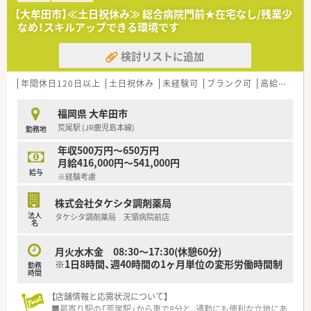
法律では3歳までですが、同社では小学校就学時までの期間利
【こんな取り組みをしています】
【大牟田市】≪土日祝休み≫ 総合病院門前★在宅なし/残業少
用可能♪
■薬剤師会が主催する勉強会への参加を推奨しているほか、社内
なめ！スキルアップできる環境です
〇転居を伴う異動のある採用枠もありますが(転居を伴わない採
独自の研修やメーカーによる製品説明会を積極的に行います。
用も可)
■従業員やその家族の健康を支援するため、お薬代の会社補助制
検討リストに追加
帰省旅費（年2回5万円まで）と帰省休暇（連続4日間）を受けら
度を設けており、福利厚生の面から生活を支えています。
れます。
■地域の開局支援事業を通じて培ったノウハウを活かし、最新の
年間休日120日以上
土日祝休み
未経験可
ブランク可
高給与(600万円以上)
調剤設備や効率的な動線設計を店舗運営に取り入れています。
福岡県 大牟田市
荒尾駅 (JR鹿児島本線)
勤務地
年収500万円～650万円
月給416,000円～541,000円
給与
※経験考慮
株式会社タケシタ調剤薬局
法人
タケシタ調剤薬局 天領病院前店
名
月火水木金 08:30～17:30(休憩60分)
※1日8時間、週40時間の1ヶ月単位の変形労働時間制
勤務
時間
【店舗情報と応需状況について】
■最寄り駅の「荒尾駅」から車で8分と、通勤にも便利な立地にあ