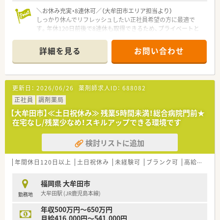
＼お休み充実・8連休可／（大牟田市エリア担当より）
しっかり休んでリフレッシュしたい正社員希望の方に最適で
す。年休120日前後で8連休も取得できるため、プライベートと
の両立が無理なく叶う環境が整っています。
＊------------------------------------------＊
詳細を見る
お問い合わせ
【店舗情報と応需状況について】
■最寄り駅である新栄町駅から徒歩10分の好立地に位置してお
り、通勤の利便性が非常に高い調剤薬局です。
更新日：
2026/06/26
薬剤師求人ID：
688082
■主な応需科目は外科となっており、近隣にある特定の医療機関
から主に処方箋を受け付けております。
正社員
調剤薬局
■現在の勤務者数は薬剤師が1〜2名と事務員で構成されてお
【大牟田市】≪土日祝休み≫ 残業5時間未満！総合病院門前★
り、処方箋の詳しい応需枚数は確認中です。
在宅なし/残業少なめ！スキルアップできる環境です
【募集背景と求める人物像について】
検討リストに追加
■組織の体制強化や欠員補充を目的として、新しい正社員の薬剤
師を急募しており、まずは気軽にご相談いただけます。
■年齢や性別を問わず調剤業務に意欲的で、周囲のスタッフと円
年間休日120日以上
土日祝休み
未経験可
ブランク可
高給与(600万円以上)
滑に連携しながら協調性を持って働ける方を求めています。
■新卒や第二新卒をはじめ、未経験から意欲的に新しい知識やス
福岡県 大牟田市
キルを吸収していきたいという若い世代の方も大歓迎です。
大牟田駅 (JR鹿児島本線)
勤務地
【法人特徴について】
年収500万円～650万円
■福岡県を中心に20店舗以上の調剤薬局を広く展開しており、
月給416,000円～541,000円