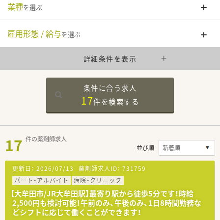
業種
を選ぶ
雇用形態 / 給与
を選ぶ
詳細条件を表示
条件に合う求人
17
件を
検索する
17
件の薬剤師求人
並び順
更新日：
2026/07/13
薬剤師求人ID：
731759
パート・アルバイト
病院・クリニック
【大牟田市/JR大牟田駅】最寄り駅から徒歩5分です！時給
2,500円も検討可能！午前のみ、午後のみ、1日8時間勤務な
どシフトに応じて働くことができます！