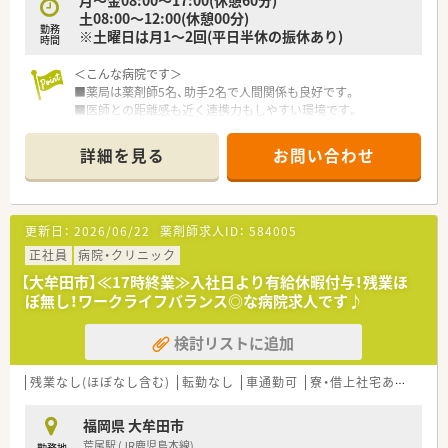
土08:00～12:00(休憩00分)
勤務
※土曜日は月1～2回(平日半休の振休あり)
時間
＜こんな病院です＞
■薬局は薬剤師5名、助手2名で人間関係も良好です。
■医師との距離感も近く連携力もしやすい環境です。
■女性の寮もあり独身の方も転居しやすい環境がございます。
■残業ほぼ無し！定時で帰れます！
詳細を見る
お問い合わせ
■有給休暇の消化率は70%以上と高水準です♪
■新卒でも病院未経験の方も大歓迎です！
更新日：
2026/06/22
薬剤師求人ID：
584005
正社員
病院・クリニック
【大牟田市】≪17時終業≫入社日より有給休暇付与！残業ほ
ぼ無し！ワークライフバランス◎な病院求人です♪
検討リストに追加
残業なし(ほぼなし含む)
転勤なし
車通勤可
寮・借上社宅あり
認定
福岡県 大牟田市
荒尾駅 (JR鹿児島本線)
勤務地