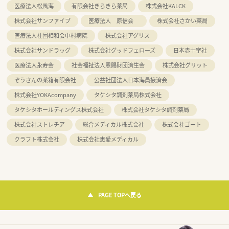
医療法人松風海
有限会社きらきら薬局
株式会社KALCK
株式会社サンファイブ
医療法人 原信会
株式会社さかい薬局
医療法人社団相和会中村病院
株式会社アグリス
株式会社サンドラッグ
株式会社グッドフェローズ
日本赤十字社
医療法人永寿会
社会福祉法人恩賜財団済生会
株式会社グリット
ぞうさんの薬箱有限会社
公益社団法人日本海員掖済会
株式会社YOKAcompany
タケシタ調剤薬局株式会社
タケシタホールディングス株式会社
株式会社タケシタ調剤薬局
株式会社ストレチア
総合メディカル株式会社
株式会社ゴート
クラフト株式会社
株式会社恵愛メディカル
PAGE TOPへ戻る