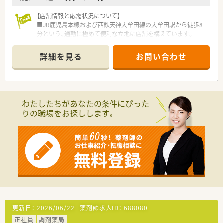
○各種研修制度充実！（入社時研修、新任薬局長研修、薬局長研
修、マネージャー研修、
【店舗情報と応需状況について】
認定薬剤師取得支援制度、各種学会参加、大学院奨学資金制
■JR鹿児島本線および西鉄天神大牟田線の大牟田駅から徒歩8
度、他）
分という、通勤に極めて便利な立地に店舗を構えています。
海外研修を含めて50種類以上の研修プログラムで社員の成長
■主に近隣の耳鼻咽喉科から処方箋を応需しており、耳鼻科メイ
をサポートしてくれます。
ンの処方内容について深く専門性を高めることが可能です。
詳細を見る
お問い合わせ
〇個別の教育プログラムによってスキルアップをサポート！
■1日平均約90枚の処方箋を薬剤師3名の体制で対応しており、
新入社員研修、フォローアップ研修、マネジメント研修と段階
スタッフ1人あたりの業務負担が適切に管理されています。
を追って
5年の教育プログラムを実施しています。
【募集背景と求める人物像について】
■今回は欠員補充に伴う募集であり、地域医療に貢献したい意欲
わたしたちがあなたの条件にぴった
＼福利厚生／
を持つ薬剤師の方を急募として積極的にお迎えいたします。
りの職場をお探しします。
〇「社員第一主義」を掲げている同社では、福利厚生面が手厚く
■実務経験の有無は問いませんので、新しい環境で調剤業務を基
年間休日120日以上、「連続休暇制度（年に1回、最大9連休を取
礎から学びたい方やスキルを磨きたい方を広く募集します。
得できる制度）」等
■年齢を問わず50代の方まで幅広く受け入れており、周囲のス
プライベートも充実出来る様にワークライフバランスを後押
タッフと円滑に連携しながら業務に励める方を求めています。
ししてくれる制度が充実しています。
〇社員割引制度、財形貯蓄制度、スポーツジム優待等が受けられ
【求人情報について】
る他、
■正社員の勤務薬剤師として募集しており、年収500万円から最
提携の保養施設は全国に40ヵ所あります。
大650万円という地域内でも高水準の給与提示が可能です。
〇産休・育休・時短勤務者2,097人以上等、どれも業界トップクラ
■昇給は年1回4月に実施され、賞与も年2回支給されるため、
スの実績!
日々の頑張りがしっかりと給与に反映される仕組みです。
産休、育休取得はもちろんのこと、育児短時間勤務制度を実施
■住宅補助手当や薬剤師紹介制度など福利厚生が充実しており、
更新日：
2026/06/22
薬剤師求人ID：
688080
育児休業より復帰後、1日最大2時間短縮して勤務できる制度
生活面でのサポートを受けながら長く安定して働けます。
正社員
調剤薬局
です。