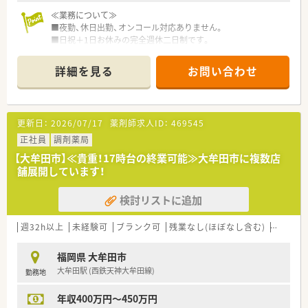
≪業務について≫
■夜勤、休日出勤、オンコール対応ありません。
■日祝＋1日お休みの完全週休二日制です。
プライベートの予定も立てやすいです。
■残業時間は月5時間程と少なめです。
詳細を見る
お問い合わせ
■外来は院内での処方となります。
≪こんな病院です≫
■大牟田市にある療養型の病院です。
更新日：
2026/07/17
薬剤師求人ID：
469545
■内科全般、主に呼吸器疾患の患者さんが多い病院です。
■「町医者宣言」を掲げられており地域の皆様が気軽に相談でき
正社員
調剤薬局
る病院を目指されています
【大牟田市】≪貴重！17時台の終業可能≫大牟田市に複数店
■60床と小規模で、アットホームな空気が流れています。
舗展開しています！
■漢方専門医の資格をもった院長による漢方治療に力を入れて
います！
検討リストに追加
■院内託児所もあり、小さなお子様のいる方にもおすすめです。
週32h以上
未経験可
ブランク可
残業なし(ほぼなし含む)
転勤な
福岡県 大牟田市
大牟田駅 (西鉄天神大牟田線)
勤務地
年収400万円～450万円