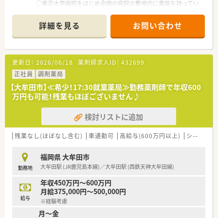
■店舗売上に影響されない個人評価制度を導入。個人の取り組
○東京大学病院をはじめ全国の病院の敷地内に薬局を持ってい
みや努力が正当に評価される為やりがいがあります。
ます。
■時間外でも処方箋・OTCの受け取りが可能な“最新のAIロボッ
病診薬連携を強化することで、地域にお住いの患者様に高度な医
詳細を見る
お問い合わせ
ト導入の最先端調剤薬局”の開局など、
療の提供を実現しています。
最先端技術を導入した取り組みを積極的に行っております。
○全店「同一の機械・システム」を採用しており、且つ処方箋の応
需内容が多岐にわたる（敷地内・病院門前・医療モール・CL門前）
ので、スキルUPしたい方にはお勧めもです。
更新日：
2026/06/18
薬剤師求人ID：
432699
○長期就業＆自己研讃を続ける事で給与があがる仕組みになっ
ており、将来的に高年収も狙う事が出来ます。
正社員
調剤薬局
○インターネットを使って処方薬の飲み方を遠隔指導する「オン
【大牟田市】≪希少！17:30就業薬局≫勤務薬剤師で年収600
ライン服薬指導」、今後も病院の「敷地内薬局」の推進、女性客の
万円も可能！残業もほぼございません♪
取り込みを狙う店舗でデザインの一新。
M&Aによる店舗拡大と業界のリーディングカンパニーとして成
検討リストに追加
長を続けています。
○どの店舗も、最新システムが整っています！
残業なし(ほぼなし含む)
車通勤可
高給与(600万円以上)
シフト制
＼福利厚生／
〇「社員第一主義」を掲げている同社では、福利厚生面が手厚く
福岡県 大牟田市
年間休日120日以上、「連続休暇制度（年に1回、最大9連休を取得
大牟田駅 (JR鹿児島本線)／大牟田駅 (西鉄天神大牟田線)
勤務地
できる制度）」等
プライベートも充実出来る様にワークライフバランスを後押し
年収450万円～600万円
してくれる制度が充実しています。
月給375,000円～500,000円
〇社員割引制度、財形貯蓄制度、スポーツジム優待等が受けられ
給与
※経験考慮
る他、提携の保養施設は全国に40ヵ所あります。
月～金
〇産休・育休・時短勤務者2,097人以上等、どれも業界トップクラ