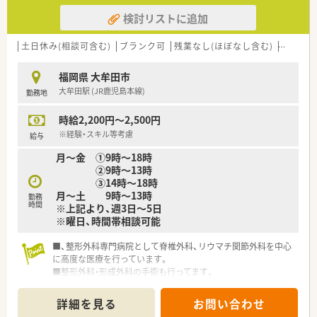
検討リストに追加
土日休み(相談可含む)
ブランク可
残業なし(ほぼなし含む)
転勤な
福岡県 大牟田市
大牟田駅 (JR鹿児島本線)
勤務地
時給2,200円～2,500円
※経験・スキル等考慮
給与
月～金 ➀9時～18時
➁9時～13時
➂14時～18時
月～土 9時～13時
勤務
時間
※上記より、週3日～5日
※曜日、時間帯相談可能
■、整形外科専門病院として脊椎外科、リウマチ関節外科を中心
に高度な医療を行っています。
■整形外科・形成外科の手術も行ってます。
■「子育て応援求人」
・子どもが病気の時に休みが取れるよう配慮をしております。
詳細を見る
お問い合わせ
・学校、保育園行事の時に休みが取れるよう配慮をしておりま