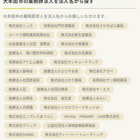
大牟田市の薬剤師求人を法人名から探す
大牟田市の薬剤師求人を法人名からお探しいただけます。
株式会社ニック
有限会社門司港薬局
株式会社さかきばら薬局
ユートク調剤薬局有限会社
株式会社新生堂薬局
社会医療法人社団 高野会
株式会社大賀薬局
医療法人 南川整形外科病院
株式会社大信薬局
有限会社アイエム薬局
株式会社サンキュードラッグ
医療法人聖峰会
医療法人かぶとやま会
株式会社アガペ
医療法人社団原道会
株式会社ひかり薬局
有限会社サン調剤薬局
医療法人冠
医療法人社団日晴会
株式会社オーエス
医療法人日明会
株式会社 裕生堂
医療法人みらい
医療法人白翠園
株式会社シンクロファーマネット14
株式会社エンブレスまつふじ
HYUGA PRIMARY CARE株式会社
株式会社ラリック
公益社団法人地域医療振興協会
株式会社DIVERS
株式会社ディー・シー・トレーディング