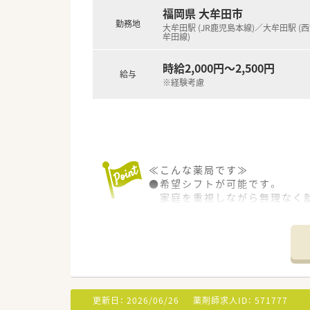
福岡県 大牟田市
勤務地
大牟田駅 (JR鹿児島本線)／大牟田駅 (
牟田線)
時給2,000円～2,500円
給与
※経験考慮
≪こんな薬局です≫
●希望シフトが可能です。
家庭を重視しながら無理なく就
更新日：
2026/06/26
薬剤師求人ID：
571777