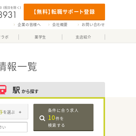
00
（祝日を除く）
【無料】転職サポート登録
企業の皆様へ
会社概要
お問い合わせ
マラボ
薬学生
支店紹介
情報一覧
駅
から探す
条件に合う求人
与
を選ぶ
10
件を
検索する