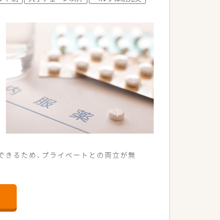
入る温厚な人物です。
取り組む体制があります。
示が行われます。
万円超も目指せます。
適な環境の求人です。
できるため、プライベートとの両立が無
調剤薬局です。
ります。