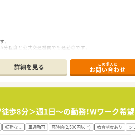
す。
歩15分程度と公共交通機関でも通勤◎です。
良好です。
ゃるため希望休も取りやすい環境です。
この求人に
詳細を見る
お問い合わせ
プです。
2店舗、長崎1店舗の計10店舗を運営しております。
ることもございます。
社員の自主性に任せていらっしゃいます。
一されております。
近/徒歩8分＞週1日～の勤務！Wワーク希
度社長が実施されており、点数の取り方や行政による薬局への影
～38歳くらいです。
転勤なし
車通勤可
高時給(2,500円以上)
教育制度あり
シ