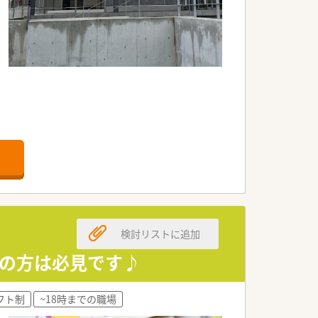
検討リストに追加
望の方は必見です♪
響の話などをされているそうです。
フト制
~18時までの職場