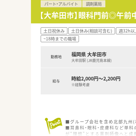
パート・アルバイト
調剤薬局
【大牟田市】眼科門前◎午前中
土日祝休み
土日休み(相談可含む)
週32h以
~18時までの職場
福岡県 大牟田市
勤務地
大牟田駅 (JR鹿児島本線)
時給2,000円～2,200円
給与
※経験考慮
■グループ会社を含め北部九州(
■耳鼻科・眼科・皮膚科など単科
が“理想”とする薬剤師像へと成