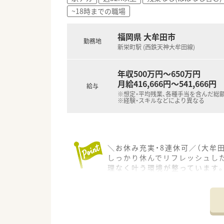
■代表取締役は40代の男性薬
~18時までの職場
■エリア内には在宅業務を専門
【求人情報について】
福岡県 大牟田市
勤務地
■今回は正社員として勤務でき
新栄町駅 (西鉄天神大牟田線)
■想定される年収は500万円以
■転勤なしの働き方も選択可能
年収500万円～650万円
月給416,666円～541,666円
給与
※想定・平均残業、各種手当を含んだ総
※経験・スキルなどにより異なる
＼お休み充実・8連休可／（大牟
しっかり休んでリフレッシュした
理なく叶う環境が整っています
＊------------------------------
【店舗情報と応需状況について】
■最寄り駅である新栄町駅から
■主な応需科目は外科となって