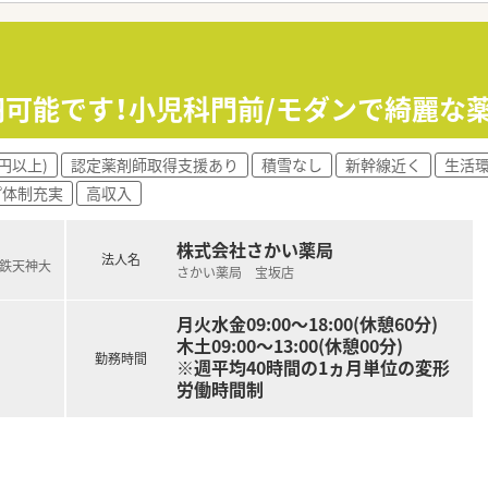
〜2名と事務員で構成されており、処方箋の詳しい応需枚数は確
て】
目的として、新しい正社員の薬剤師を急募しており、まずは気軽
に意欲的で、周囲のスタッフと円滑に連携しながら協調性を持っ
万円可能です！小児科門前/モダンで綺麗な
経験から意欲的に新しい知識やスキルを吸収していきたいとい
円以上)
認定薬剤師取得支援あり
積雪なし
新幹線近く
生活
の調剤薬局を広く展開しており、安定した基盤を持ちながら今も
プ体制充実
高収入
代表を務めており、全店舗へのヘルプ業務を通じて現場の状況を
が4名在籍しているため、各店舗における人員のサポート体制が
株式会社さかい薬局
法人名
西鉄天神大
さかい薬局 宝坂店
り、これまでの経験やスキルを十分に考慮したうえで適切な条件
万円から、経験者の場合は年収600万円以上の高待遇を目指す
月火水金09:00～18:00(休憩60分)
固定残業代が含まれており、超過分に関しては別途しっかり支給
木土09:00～13:00(休憩00分)
勤務時間
※週平均40時間の1ヵ月単位の変形
労働時間制