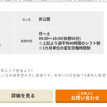
剤師であり、現場の状況を深く理解しながら自ら全店のヘルプに
に行う薬剤師が在籍しており、各店舗が密に連携して在宅医療に
非公開
る薬剤師を募集しており、経験やスキルを正当に考慮した給与提
法人名
上（経験者例）となっており、これまでの実績次第では最高600
であるため、大牟田市の地域に腰を据えて長く活躍したい方に最
月～土
09:00～18:00(休憩60分)
勤務時間
※上記より週平均40時間のシフト制
額
※1カ月単位の変形労働時間制
田市エリア担当より）
い正社員希望の方に最適です。年休120日前後で8連休も取得
。
------------＊
この求人に
詳細を見る
お問い合わせ
徒歩10分の好立地に位置しており、通勤の利便性が非常に高い
おり、近隣にある特定の医療機関から主に処方箋を受け付けてお