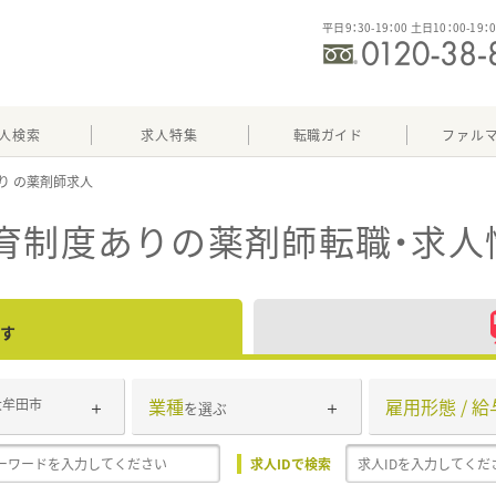
平日9：30-19：00 土日10：00-19：
人検索
求人特集
転職ガイド
ファル
り
育制度あり
の薬剤師転職・求人
す
業種
雇用形態 / 給
大牟田市
を選ぶ
求人IDで検索