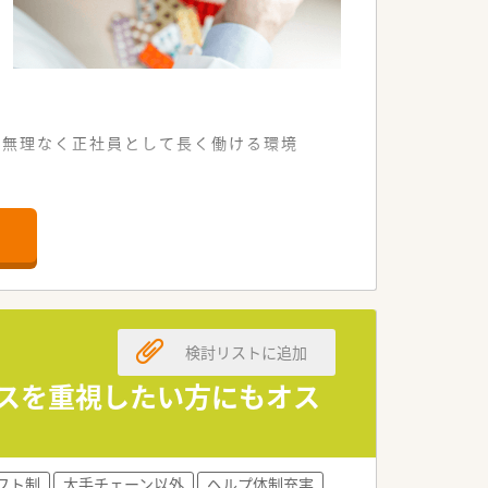
、無理なく正社員として長く働ける環境
カー通勤も認められています。
どを応需しています。
務を運営しています。
検討リストに追加
の方も急募しています。
ンが取れる方を求めています。
ンスを重視したい方にもオス
極的に採用を検討します。
の医療を提供しています。
フト制
大手チェーン以外
ヘルプ体制充実