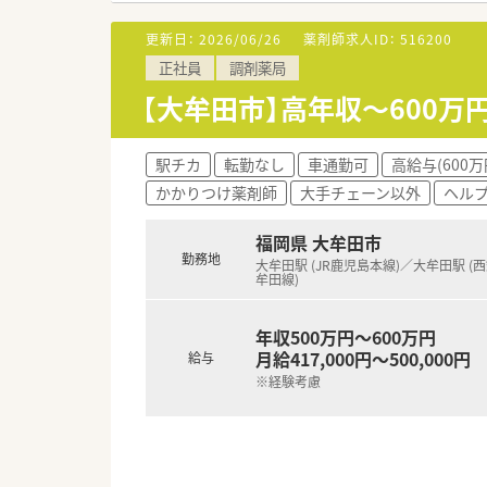
■現在の勤務者数は薬剤師が1
更新日：
2026/06/26
薬剤師求人ID：
516200
【募集背景と求める人物像につい
正社員
調剤薬局
■組織の体制強化や欠員補充を
■年齢や性別を問わず調剤業務
【大牟田市】高年収～600
■新卒や第二新卒をはじめ、未
【法人特徴について】
駅チカ
転勤なし
車通勤可
高給与(600万
■福岡県を中心に20店舗以上
かかりつけ薬剤師
大手チェーン以外
ヘル
■40代の温厚な男性薬剤師が
■全域をカバーするラウンダー
福岡県 大牟田市
勤務地
大牟田駅 (JR鹿児島本線)／大牟田駅 (
【求人情報について】
牟田線)
■正社員としての雇用形態とな
■給与モデルは新卒が年収450
■各種手当として30時間分の
年収500万円～600万円
月給417,000円～500,000円
給与
※経験考慮