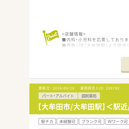
<店舗情報>
■内科・小児科を応需しておりま
■西鉄・JR「大牟田駅」より徒
■門前のクリニックと関係性が
■ラウンダー薬剤師もいらっし
<こんな薬局です>
■設立25年を迎える薬局グルー
■福岡南部エリアに7店舗、佐賀
更新日：
2026/06/26
薬剤師求人ID：
208782
■代表も薬剤師で現場に出られ
パート・アルバイト
調剤薬局
■かかりつけはノルマなどなく
■薬歴は全店EMシステムズで統
【大牟田市/大牟田駅】＜駅
■社内で勉強会を年3～4回程
■男女比は5:5で平均年齢は37
■残業は1分単位で支給です。
駅チカ
未経験可
ブランク可
Ｗワーク可