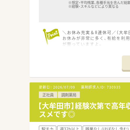
※想定・平均残業、各種手当を含んだ総
※経験・スキルなどにより異なる
＼お休み充実＆8連休可／（大牟
お休みが非常に多く、有給を利
が整っていますよ。
＊------------------------------
【店舗情報と応需状況について】
■西鉄天神大牟田線の新栄町駅
■隣接するクリニックから小児科
■薬剤師は2名から3名、事務は
更新日：
2026/07/09
薬剤師求人ID：
730935
【募集背景と求める人物像につい
正社員
調剤薬局
■地域医療の更なる充実を図る
■患者様に対して明るく元気に
【大牟田市】経験次第で高年
■ブランクがある方でも、基礎
スメです◎
【法人特徴について】
■福岡県を中心に20店舗以上
駅チカ
週32h以上
残業なし(ほぼなし含む)