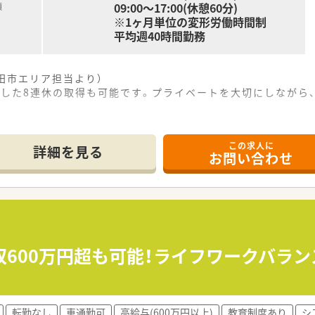
09:00～17:00(休憩60分)
額
※1ヶ月単位の変形労働時間制
平均週40時間勤務
田市エリア担当より）
用した8連休の取得も可能です。プライベートを大切にしながら
------------＊
この求人に
詳細を見る
お問い合わせ
から徒歩14分の場所に位置しており、通勤の利便性が高くマイ
と皮膚科の処方箋をメインに、1日あたり60枚から100枚ほ
1名から2名が在籍し、お互いに協力し合いながらスムーズに業
て】
ための増員募集となっており、即戦力の経験者はもちろん未経験
応対ができる方や、周囲のスタッフと円滑なコミュニケーショ
収600万円超も可能！ライフワークバラ
から業務を学び直したいという前向きな姿勢をお持ちであれば積
の調剤薬局を展開しており、安定した経営基盤のもとで地域密着
転勤なし
車通勤可
高給与(600万円以上)
教育制度あり
シ