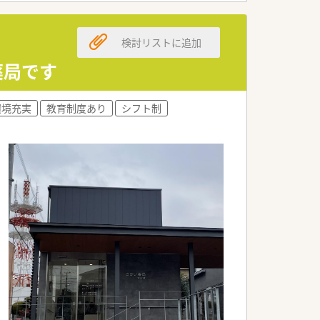
認中です。
検討リストに追加
にご相談いただけます。
て働ける方を求めています。
薬局です
う若い世代の方も大歓迎です。
環境充実
教育制度あり
シフト制
なお成長を続ける法人です。
深く理解しています。
非常に充実しています。
が提示される仕組みです。
ことが可能な環境です。
されるため安心です。