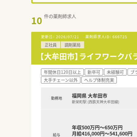
件の薬剤師求人
10
更新日：
2026/07/21
薬剤師求人ID：
666725
正社員
調剤薬局
【大牟田市】ライフワークバ
年間休日120日以上
新卒可
未経験可
ブ
大手チェーン以外
ヘルプ体制充実
福岡県 大牟田市
勤務地
新栄町駅 (西鉄天神大牟田線)
年収500万円～650万円
月給416,000円～541,600円
給与