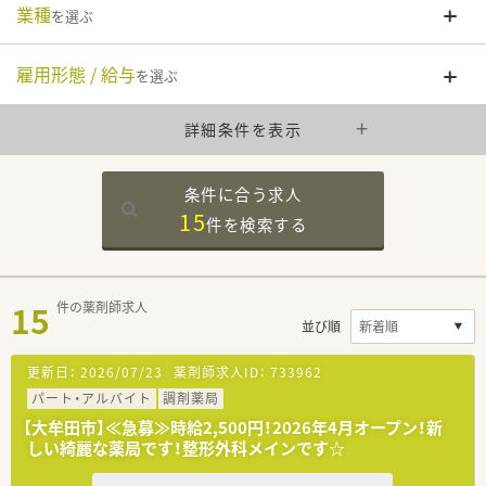
業種
を選ぶ
雇用形態 / 給与
を選ぶ
詳細条件を表示
条件に合う求人
15
件を
検索する
15
件の薬剤師求人
並び順
更新日：
2026/07/23
薬剤師求人ID：
733962
パート・アルバイト
調剤薬局
【大牟田市】≪急募≫時給2,500円！2026年4月オープン！新
しい綺麗な薬局です！整形外科メインです☆