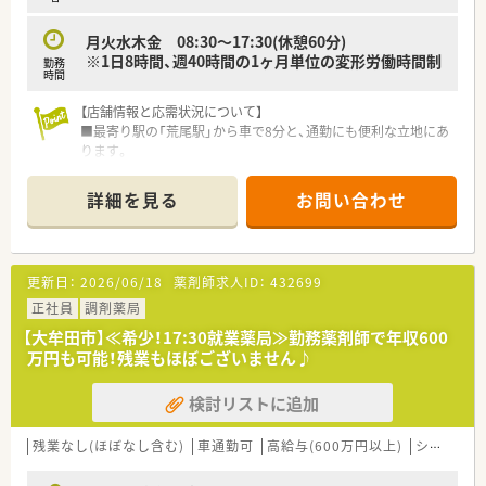
■地域の開局支援事業を通じて培ったノウハウを活かし、最新の
調剤設備や効率的な動線設計を店舗運営に取り入れています。
月火水木金 08:30～17:30(休憩60分)
※1日8時間、週40時間の1ヶ月単位の変形労働時間制
勤務
時間
【店舗情報と応需状況について】
■最寄り駅の「荒尾駅」から車で8分と、通勤にも便利な立地にあ
ります。
■門前の総合病院から、幅広い科目の処方箋を月間2,000枚応需
しております。
詳細を見る
お問い合わせ
■薬剤師は4～5名体制で協力し合っています。
【法人特徴について】
■九州地方と関東に40店舗を展開し、地域医療への貢献を続け
更新日：
2026/06/18
薬剤師求人ID：
432699
る薬局チェーンです。
■「患者様のための患者様中心の薬局」という理念を掲げ、心に
正社員
調剤薬局
寄り添う医療を追求します。
【大牟田市】≪希少！17:30就業薬局≫勤務薬剤師で年収600
■大型総合病院の門前を中心に店舗展開し、薬剤師として専門性
万円も可能！残業もほぼございません♪
を高められる環境です。
■1店舗あたりの売上は全国平均の約3.7倍と経営も安定してお
検討リストに追加
ります（全国平均1憶3千万）
【勤務実態について】
残業なし(ほぼなし含む)
車通勤可
高給与(600万円以上)
シフト制
■土日祝が固定でお休みとなり、年間休日は120日以上と大変充
実しております。