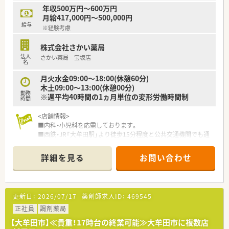
■仕事後の予定も立てやすい勤務体系です。
年収500万円～600万円
月給417,000円～500,000円
給与
※経験考慮
株式会社さかい薬局
法人
さかい薬局 宝坂店
名
月火水金09:00～18:00(休憩60分)
木土09:00～13:00(休憩00分)
勤務
※週平均40時間の1ヵ月単位の変形労働時間制
時間
<店舗情報>
■内科・小児科を応需しております。
■西鉄・JR「大牟田駅」より徒歩15分程度と公共交通機関でも通
勤◎です。
■門前のクリニックと関係性が良好です。
詳細を見る
お問い合わせ
■ラウンダー薬剤師もいらっしゃるため希望休も取りやすい環
境です。
更新日：
2026/07/17
薬剤師求人ID：
469545
<こんな薬局です>
■設立25年を迎える薬局グループです。
正社員
調剤薬局
■福岡南部エリアに7店舗、佐賀2店舗、長崎1店舗の計10店舗を
【大牟田市】≪貴重！17時台の終業可能≫大牟田市に複数店
運営しております。