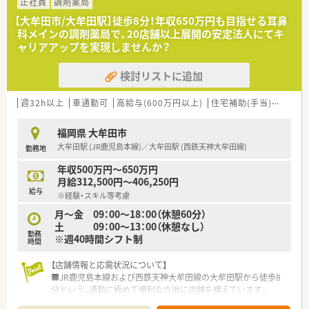
■専門的な知識を深めながら落ち着いて対応できる環境が整っ
正社員
調剤薬局
ているため安心して勤務可能です。
【大牟田市/大牟田駅】徒歩8分！年収650万円も目指せる耳鼻
科メインの調剤薬局で、20店舗以上展開の安定法人にてキ
【募集背景と求める人物像について】
ャリアアップを実現しませんか？
■今回は欠員補充を目的とした募集であり店舗の体制強化に向
けて新しい仲間を求めております。
検討リストに追加
■年齢や性別およびこれまでの経験は一切不問で幅広い層の薬
剤師からのご応募を歓迎致します。
■周囲のスタッフと円滑にコミュニケーションを取りながら前
週32h以上
車通勤可
高給与(600万円以上)
住宅補助(手当)あり
教
向きに業務へ取り組める方です。
福岡県 大牟田市
【想定される業務内容】
大牟田駅 (JR鹿児島本線)／大牟田駅 (西鉄天神大牟田線)
勤務地
■外来の患者様に対する丁寧な服薬指導や正確な監査および調
剤業務全般を担当して頂きます。
年収500万円～650万円
■眼科や内科をメインに応需しているため特定の分野において
月給312,500円～406,250円
深い知識を身につけることが可能です。
給与
※経験・スキル等考慮
■処方箋の内容をしっかりと確認し患者様の不安を取り除くた
めの親身な対応が求められます。
月～金 09：00～18：00（休憩60分）
土 09：00～13：00（休憩なし）
勤務
【こんな方が活躍中】
※週40時間シフト制
時間
■ワークライフバランスを大切にしながらオンとオフのメリハ
リをつけて働きたい方が活躍中です。
【店舗情報と応需状況について】
■特定の診療科目における専門性を深め患者様に寄り添った丁
■JR鹿児島本線および西鉄天神大牟田線の大牟田駅から徒歩8
寧な服薬指導を行っている方です。
分という、通勤に極めて便利な立地に店舗を構えています。
■マイカー通勤を活用して毎日の通勤時間を快適に過ごしなが
■主に近隣の耳鼻咽喉科から処方箋を応需しており、耳鼻科メイ