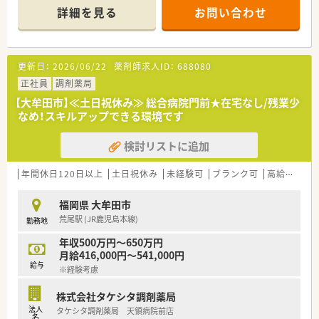
らストレスなく勤務している方です。
ンの処方内容について深く専門性を高めることが可能です。
詳細を見る
お問い合わせ
■1日平均約90枚の処方箋を薬剤師3名の体制で対応しており、
スタッフ1人あたりの業務負担が適切に管理されています。
【募集背景と求める人物像について】
更新日：
2026/06/22
薬剤師求人ID：
688080
■今回は欠員補充に伴う募集であり、地域医療に貢献したい意欲
を持つ薬剤師の方を急募として積極的にお迎えいたします。
正社員
調剤薬局
■実務経験の有無は問いませんので、新しい環境で調剤業務を基
【大牟田市】≪土日祝休み≫ 総合病院門前★在宅なし/残業少
礎から学びたい方やスキルを磨きたい方を広く募集します。
なめ！スキルアップできる環境です
■年齢を問わず50代の方まで幅広く受け入れており、周囲のス
タッフと円滑に連携しながら業務に励める方を求めています。
検討リストに追加
【求人情報について】
■正社員の勤務薬剤師として募集しており、年収500万円から最
年間休日120日以上
土日祝休み
未経験可
ブランク可
高給与(600万円以上)
大650万円という地域内でも高水準の給与提示が可能です。
■昇給は年1回4月に実施され、賞与も年2回支給されるため、
福岡県 大牟田市
日々の頑張りがしっかりと給与に反映される仕組みです。
荒尾駅 (JR鹿児島本線)
勤務地
■住宅補助手当や薬剤師紹介制度など福利厚生が充実しており、
生活面でのサポートを受けながら長く安定して働けます。
年収500万円～650万円
月給416,000円～541,000円
【こんな取り組みをしています】
給与
※経験考慮
■薬剤師会が主催する勉強会への参加を推奨しているほか、社内
独自の研修やメーカーによる製品説明会を積極的に行います。
株式会社タケシタ調剤薬局
■従業員やその家族の健康を支援するため、お薬代の会社補助制
法人
タケシタ調剤薬局 天領病院前店
度を設けており、福利厚生の面から生活を支えています。
名