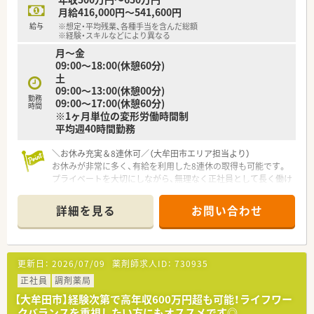
ご希望条件に合わせて求人をお探しします！
月給416,000円～541,600円
まずはお気軽にお問い合わせください。
給与
※想定・平均残業、各種手当を含んだ総額
※経験・スキルなどにより異なる
月～金
09:00～18:00(休憩60分)
土
09:00～13:00(休憩00分)
勤務
09:00～17:00(休憩60分)
時間
※1ヶ月単位の変形労働時間制
平均週40時間勤務
＼お休み充実＆8連休可／（大牟田市エリア担当より）
お休みが非常に多く、有給を利用した8連休の取得も可能です。
プライベートを大切にしながら、無理なく正社員として長く働け
る環境が整っていますよ。
＊------------------------------------------＊
詳細を見る
お問い合わせ
【店舗情報と応需状況について】
■西鉄天神大牟田線の新栄町駅から徒歩14分の場所に位置して
おり、通勤の利便性が高くマイカー通勤も認められています。
更新日：
2026/07/09
薬剤師求人ID：
730935
■隣接するクリニックから小児科と皮膚科の処方箋をメインに、
1日あたり60枚から100枚ほどを応需しています。
正社員
調剤薬局
■薬剤師は2名から3名、事務は1名から2名が在籍し、お互いに協
【大牟田市】経験次第で高年収600万円超も可能！ライフワー
力し合いながらスムーズに業務を運営しています。
クバランスを重視したい方にもオススメです◎