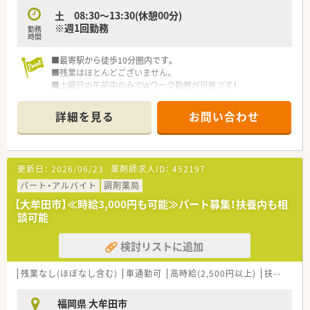
土 08:30～13:30(休憩00分)
※週1回勤務
勤務
時間
■最寄駅から徒歩10分圏内です。
■残業はほとんどございません。
■土曜日の午前中のみでWワーク勤務が可能です！
詳細を見る
お問い合わせ
更新日：
2026/06/23
薬剤師求人ID：
452197
パート・アルバイト
調剤薬局
【大牟田市】≪時給3,000円も可能≫パート募集！扶養内も相
談可能
検討リストに追加
残業なし(ほぼなし含む)
車通勤可
高時給(2,500円以上)
扶養内勤務OK
福岡県 大牟田市