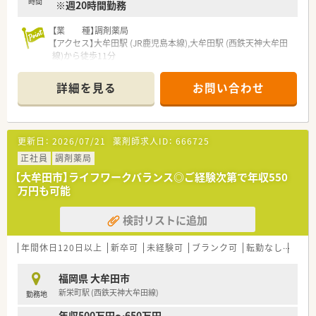
時間
※週20時間勤務
【業 種】調剤薬局
【アクセス】大牟田駅 (JR鹿児島本線),大牟田駅 (西鉄天神大牟田
線)から徒歩11分
【契約期間】9月1日～1・2カ月
【想定時給】3,000～3,300円
詳細を見る
お問い合わせ
【勤務時間】
月金08:45～18:30(休憩105分)
土 09:00～13:00(休憩00分)
※週3日勤務
更新日：
2026/07/21
薬剤師求人ID：
666725
※週20時間勤務
【応需科目】整形外科,婦人科,皮膚科
正社員
調剤薬局
【応需枚数】平均70枚/日
【大牟田市】ライフワークバランス◎ご経験次第で年収550
【人員体制】
万円も可能
薬剤師1名＋1名、事務2名
検討リストに追加
********************************
＼手厚いサポートが魅力のファルマスタッフ／
■万全のサポート体制：2名体制で担当がつきしっかりサポート！
年間休日120日以上
新卒可
未経験可
ブランク可
転勤なし
車通
■各種保険を完備：社会保険(週20時間以上)/雇用保険/薬剤師賠
償責任保険
福岡県 大牟田市
■充実の休暇制度：有給休暇(6ヶ月以上勤務)、夏季休暇、慶弔休
新栄町駅 (西鉄天神大牟田線)
勤務地
暇など
年収500万円～650万円