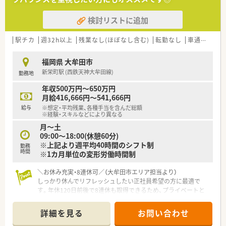
【募集背景と求める人物像について】
検討リストに追加
■地域医療の更なる充実を図るための増員募集となっており、即
戦力の経験者はもちろん未経験の方も急募しています。
■患者様に対して明るく元気に応対ができる方や、周囲のスタッ
駅チカ
週32h以上
残業なし(ほぼなし含む)
転勤なし
車通勤可
高
フと円滑なコミュニケーションが取れる方を求めています。
■ブランクがある方でも、基礎から業務を学び直したいという前
福岡県 大牟田市
向きな姿勢をお持ちであれば積極的に採用を検討します。
新栄町駅 (西鉄天神大牟田線)
勤務地
【法人特徴について】
年収500万円～650万円
■福岡県を中心に20店舗以上の調剤薬局を展開しており、安定
月給416,666円～541,666円
した経営基盤のもとで地域密着の医療を提供しています。
給与
※想定・平均残業、各種手当を含んだ総額
■代表取締役は40代の男性薬剤師であり、現場の状況を深く理
※経験・スキルなどにより異なる
解しながら自ら全店のヘルプに入る温厚な人物です。
月～土
■エリア内には在宅業務を専門に行う薬剤師が在籍しており、各
09:00～18:00(休憩60分)
店舗が密に連携して在宅医療に取り組む体制があります。
※上記より週平均40時間のシフト制
勤務
時間
※1カ月単位の変形労働時間制
【求人情報について】
■今回は正社員として勤務できる薬剤師を募集しており、経験や
＼お休み充実・8連休可／（大牟田市エリア担当より）
スキルを正当に考慮した給与提示が行われます。
しっかり休んでリフレッシュしたい正社員希望の方に最適で
■想定される年収は500万円以上（経験者例）となっており、これ
す。年休120日前後で8連休も取得できるため、プライベートと
までの実績次第では最高600万円超も目指せます。
の両立が無理なく叶う環境が整っています。
■転勤なしの働き方も選択可能であるため、大牟田市の地域に腰
＊------------------------------------------＊
を据えて長く活躍したい方に最適な環境の求人です。
詳細を見る
お問い合わせ