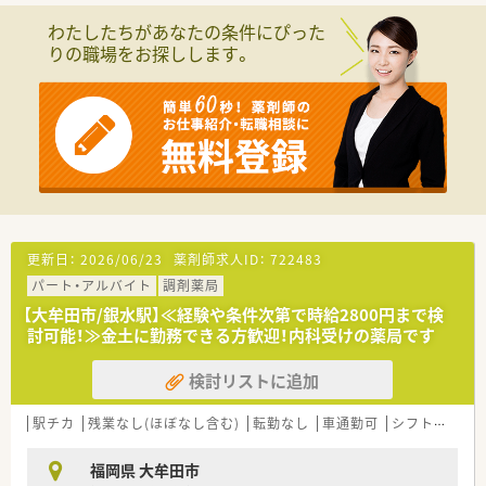
わたしたちがあなたの条件にぴった
りの職場をお探しします。
更新日：
2026/06/23
薬剤師求人ID：
722483
パート・アルバイト
調剤薬局
【大牟田市/銀水駅】≪経験や条件次第で時給2800円まで検
討可能！≫金土に勤務できる方歓迎！内科受けの薬局です
検討リストに追加
駅チカ
残業なし(ほぼなし含む)
転勤なし
車通勤可
シフト制
大
福岡県 大牟田市