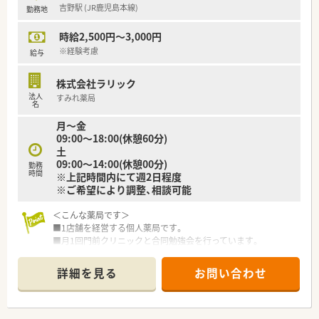
吉野駅 (JR鹿児島本線)
勤務地
時給2,500円～3,000円
※経験考慮
給与
株式会社ラリック
法人
すみれ薬局
名
月～金
09:00～18:00(休憩60分)
土
09:00～14:00(休憩00分)
勤務
時間
※上記時間内にて週2日程度
※ご希望により調整、相談可能
＜こんな薬局です＞
■1店舗を経営する個人薬局です。
■月1回門前クリニックと合同勉強会を行っています。
■アットホームな雰囲気の薬局です。
■品目数は約700品目です。
詳細を見る
お問い合わせ
■管理薬剤師は30代男性で温厚な方です。