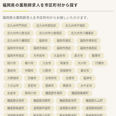
■勤続年数が長い方が多く、定着率の高い店舗です。
福岡県の薬剤師求人を市区町村から探す
福岡県の薬剤師求人を市区町村からお探しいただけます。
北九州市門司区
北九州市若松区
北九州市戸畑区
北九州市小倉北区
北九州市小倉南区
北九州市八幡東区
北九州市八幡西区
福岡市
福岡市東区
福岡市博多区
福岡市中央区
福岡市南区
福岡市西区
福岡市城南区
福岡市早良区
大牟田市
久留米市
直方市
飯塚市
田川市
柳川市
八女市
筑後市
大川市
行橋市
豊前市
中間市
小郡市
筑紫野市
春日市
大野城市
宗像市
太宰府市
古賀市
福津市
うきは市
宮若市
嘉麻市
朝倉市
みやま市
糸島市
那珂川市
糟屋郡宇美町
糟屋郡篠栗町
糟屋郡志免町
糟屋郡須惠町
糟屋郡新宮町
糟屋郡久山町
糟屋郡粕屋町
遠賀郡芦屋町
遠賀郡水巻町
遠賀郡岡垣町
遠賀郡遠賀町
鞍手郡小竹町
鞍手郡鞍手町
朝倉郡筑前町