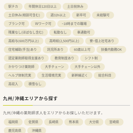
駅チカ
年間休日120日以上
土日祝休み
土日休み(相談可含む)
週32h以上
新卒可
未経験可
ブランク可
Ｗワーク可
~18時までの職場
残業なし(ほぼなし含む)
転勤なし
車通勤可
高給与(600万円以上)
高時給(2,500円以上)
寮・借上社宅あり
住宅補助(手当)あり
託児所あり
60歳以上可
扶養内勤務OK
認定薬剤師取得支援あり
教育制度あり
シフト制
かかりつけ薬剤師
大手チェーン
大手チェーン以外
ヘルプ体制充実
生活環境充実
新幹線近く
総合科目
高収入
積雪なし
九州/沖縄エリアから探す
九州/沖縄の薬剤師求人をエリアからお探しいただけます。
福岡県
佐賀県
長崎県
熊本県
大分県
宮崎県
鹿児島県
沖縄県