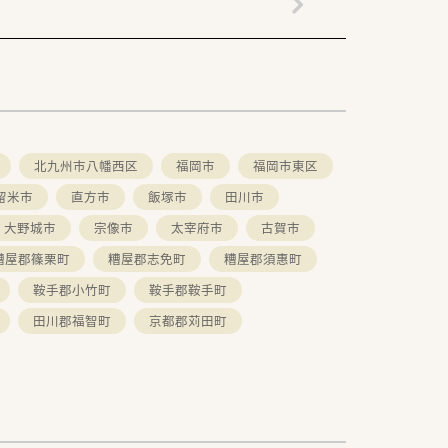
北九州市八幡西区
福岡市
福岡市東区
留米市
直方市
飯塚市
田川市
大野城市
宗像市
太宰府市
古賀市
糟屋郡篠栗町
糟屋郡志免町
糟屋郡須惠町
鞍手郡小竹町
鞍手郡鞍手町
田川郡福智町
京都郡苅田町