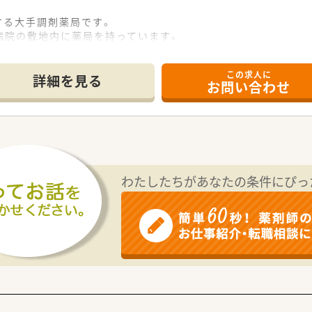
開する大手調剤薬局です。
病院の敷地内に薬局を持っています。
地域にお住いの患者様に高度な医療の提供を実現しています。
を採用しており、且つ処方箋の応需内容が多岐にわたる（敷地内・
この求人に
す。
詳細を見る
お問い合わせ
事で給与があがる仕組みになっており、将来的に高年収も狙う事
の飲み方を遠隔指導する「オンライン服薬指導」、今後も病院の
。
リーディングカンパニーとして成長を続けています。
っています！
わたしたちがあなたの条件にぴっ
同社では、福利厚生面が手厚く
制度（年に1回、最大9連休を取得できる制度）」等
ワークライフバランスを後押ししてくれる制度が充実していま
スポーツジム優待等が受けられる他、提携の保養施設は全国に4
7人以上等、どれも業界トップクラスの実績!
と、育児短時間勤務制度を実施
時間短縮して勤務できる制度です。
では小学校就学時までの期間利用可能♪