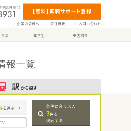
00
（祝日を除く）
【無料】転職サポート登録
企業の皆様へ
会社概要
お問い合わせ
マラボ
薬学生
支店紹介
情報一覧
駅
から探す
条件に合う求人
与
を選ぶ
3
件を
検索する