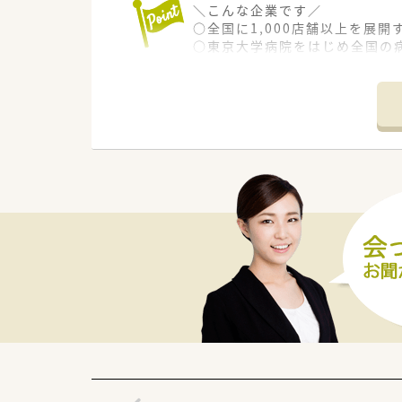
＼こんな企業です／
○全国に1,000店舗以上を展
○東京大学病院をはじめ全国の
病診薬連携を強化することで、
○全店「同一の機械・システム」
キルUPしたい方にはお勧めもで
○長期就業＆自己研讃を続ける
○インターネットを使って処方薬
みを狙う店舗でデザインの一新
M&Aによる店舗拡大と業界の
○どの店舗も、最新システムが整
＼福利厚生／
〇「社員第一主義」を掲げている
年間休日120日以上、「連続休暇
プライベートも充実出来る様に
〇社員割引制度、財形貯蓄制度、
〇産休・育休・時短勤務者2,09
産休、育休取得はもちろんのこ
育児休業より復帰後、1日最大2
法律では3歳までですが、同社