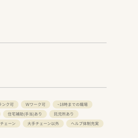
ランク可
Ｗワーク可
~18時までの職場
住宅補助(手当)あり
託児所あり
チェーン
大手チェーン以外
ヘルプ体制充実