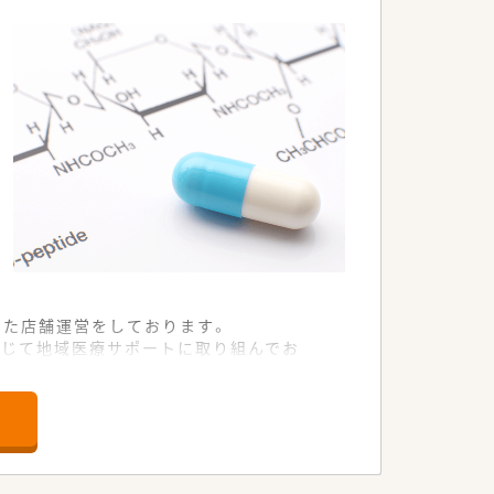
ます。
した店舗運営をしております。
通じて地域医療サポートに取り組んでお
務を強化しております。
分業ができております。