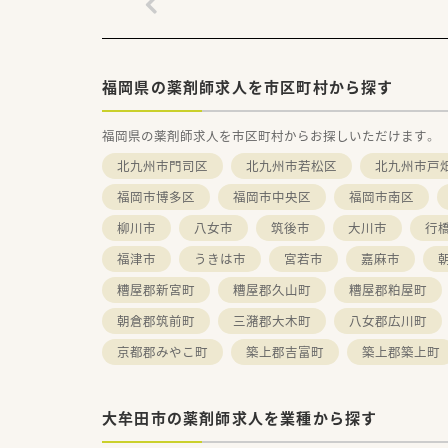
福岡県の薬剤師求人を市区町村から探す
福岡県の薬剤師求人を市区町村からお探しいただけます。
北九州市門司区
北九州市若松区
北九州市戸
福岡市博多区
福岡市中央区
福岡市南区
柳川市
八女市
筑後市
大川市
行
福津市
うきは市
宮若市
嘉麻市
糟屋郡新宮町
糟屋郡久山町
糟屋郡粕屋町
朝倉郡筑前町
三潴郡大木町
八女郡広川町
京都郡みやこ町
築上郡吉富町
築上郡築上町
大牟田市の薬剤師求人を業種から探す