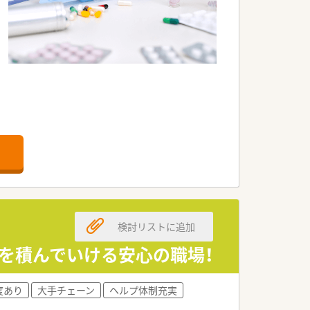
検討リストに追加
院門前・医療モール・CL門前）ので、
を積んでいける安心の職場！
が出来ます。
度あり
大手チェーン
ヘルプ体制充実