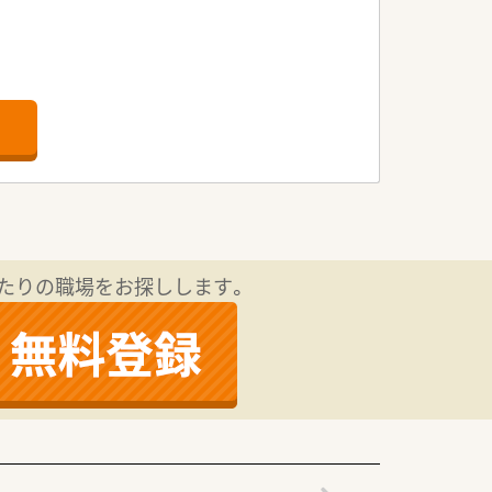
病院門前・医療モール・CL門前）ので、ス
が出来ます。
「敷地内薬局」の推進、女性客の取り込
たりの職場をお探しします。
す。
0ヵ所あります。