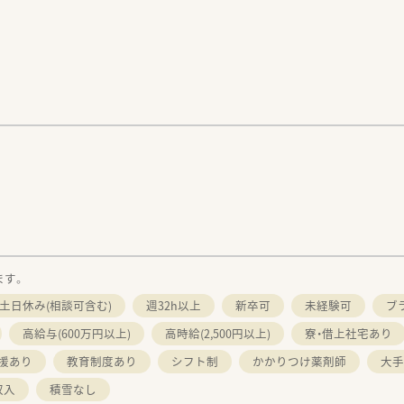
。
ます。
土日休み(相談可含む)
週32h以上
新卒可
未経験可
ブ
高給与(600万円以上)
高時給(2,500円以上)
寮・借上社宅あり
援あり
教育制度あり
シフト制
かかりつけ薬剤師
大手
収入
積雪なし