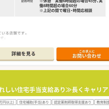
※休憩 実働6時間超の場合45分、実
勤務時間
働8時間超の場合60分
※上記の間で曜日・時間応相談
ている店舗です。
です。
この求人に
したい方
詳細を見る
お問い合わせ
基盤で、腰を据えて長く勤務したい方
開する大手調剤薬局です。
病院の敷地内に薬局を持っています。
地域にお住いの患者様に高度な医療の提供を実現しています。
を採用しており、且つ処方箋の応需内容が多岐にわたる（敷地内・病
うれしい住宅手当支給あり≫長くキャリア
です。
事で給与があがる仕組みになっており、将来的に高年収も狙う事
の飲み方を遠隔指導する「オンライン服薬指導」、
0万円以上)
住宅補助(手当)あり
認定薬剤師取得支援あり
教育制
推進、女性客の取り込みを狙う店舗でデザインの一新。