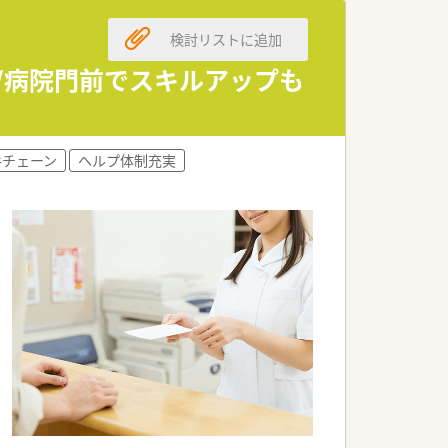
検討リストに追加
分/病院門前でスキルアップも
されています！
手チェーン
ヘルプ体制充実
経営学、労務管理なども学べます。
す。
やりがいがあります。
局など、