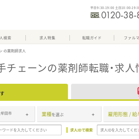
平日9：30-19：00 土日10：00-19：
人検索
求人特集
転職ガイド
ファル
ン
手チェーン
の薬剤師転職・求人
す
業種
雇用形態 / 給
大牟田市
を選ぶ
求人IDで検索