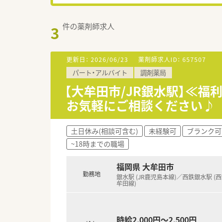
件の薬剤師求人
3
更新日：
2026/06/23
薬剤師求人ID：
657507
パート・アルバイト
調剤薬局
【大牟田市/JR銀水駅】≪
お気軽にご相談ください♪
土日休み(相談可含む)
未経験可
ブランク可
~18時までの職場
福岡県 大牟田市
勤務地
銀水駅 (JR鹿児島本線)／西鉄銀水駅 (
牟田線)
時給2,000円～2,500円