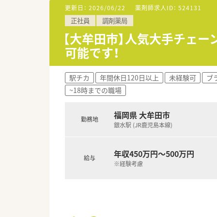
■お車での通勤が便利なエリア
更新日：
2026/06/22
薬剤師求人ID：
524131
■精神科メイン応需の薬局です
正社員
調剤薬局
＜ワークライフ・バランスを推
【大牟田市】人気大手チェー
■社員の健康増進に取り組み、残
可能です！
■産育休からの復帰率97.2％
■離職率7.4％と新卒からの定
■年間休日110日。今後、毎年
駅チカ
年間休日120日以上
未経験可
ブ
~18時までの職場
＜薬局としての取り組みについ
■会社内の勉強会も充実しており
中途社員に関しては必要に応じ
福岡県 大牟田市
勤務地
■店舗売上に影響されない個人
銀水駅 (JR鹿児島本線)
■時間外でも処方箋・OTCの受
最先端技術を導入した取り組み
年収450万円～500万円
給与
※経験考慮