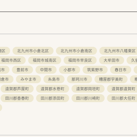
畑区
北九州市小倉北区
北九州市小倉南区
北九州市八幡東区
福岡市西区
福岡市城南区
福岡市早良区
大牟田市
久
橋市
豊前市
中間市
小郡市
筑紫野市
春日市
朝倉市
みやま市
糸島市
那珂川市
糟屋郡宇美町
遠賀郡芦屋町
遠賀郡水巻町
遠賀郡岡垣町
遠賀郡遠賀町
田川郡香春町
田川郡添田町
田川郡川崎町
田川郡大任町