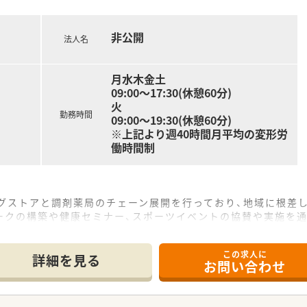
リーディングカンパニーとして成長を続けています。
っています！
非公開
法人名
修、新任薬局長研修、薬局長研修、マネージャー研修、
学会参加、大学院奨学資金制度、他）
月水木金土
の研修プログラムで社員の成長をサポートしてくれます。
09:00～17:30(休憩60分)
てスキルアップをサポート！
火
研修、マネジメント研修と段階を追って
勤務時間
09:00～19:30(休憩60分)
ています。
※上記より週40時間月平均の変形労
働時間制
同社では、福利厚生面が手厚く
暇制度（年に1回、最大9連休を取得できる制度）」等
ワークライフバランスを後押ししてくれる制度が充実してい
ッグストアと調剤薬局のチェーン展開を行っており、地域に根差
スポーツジム優待等が受けられる他、
ークの構築や健康セミナー、スポーツイベントの協賛や実施を
所あります。
7人以上等、どれも業界トップクラスの実績!
機器を導入し調剤・監査業務を効率化することで薬剤師の対人業
と、育児短時間勤務制度を実施
この求人に
かれておりますのでOTCの知識を身に着けながらもしっかりと
詳細を見る
お問い合わせ
2時間短縮して勤務できる制度です。
では小学校就学時までの期間利用可能♪
ありますが(転居を伴わない採用も可)
帰省休暇（連続4日間）を受けられます。