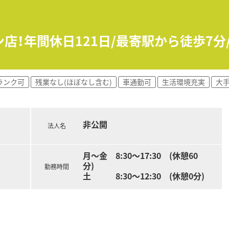
です。
。
進＞
ン店！年間休日121日/最寄駅から徒歩7
業時間も毎年改善傾向で平均8時間/月！ホワイト500にも認定
と女性も長く働くことができる企業です。
着率も高く「働きやすい」と定評のある企業です。
年間休日数を増やして行く予定です！
ランク可
残業なし(ほぼなし含む)
車通勤可
生活環境充実
大
て＞
新人研修・中堅研修・管理者研修の他、専門別研修として薬局
て新人研修を受ける事が出来るので未経験の方でも安心できま
非公開
評価制度を導入。個人の取り組みや努力が正当に評価される為
法人名
け取りが可能な“最新のAIロボット導入の最先端調剤薬局”の開
を積極的に行っております。
月～金 8:30～17:30 (休憩60
分)
勤務時間
土 8:30～12:30 (休憩0分)