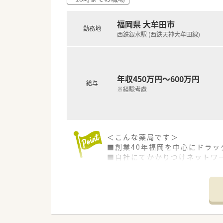
M&Aによる店舗拡大と業界の
○どの店舗も、最新システムが整
福岡県 大牟田市
勤務地
＼研修制度／
西鉄銀水駅 (西鉄天神大牟田線)
○各種研修制度充実！（入社時研
認定薬剤師取得支援制度、各種
海外研修を含めて50種類以上
〇個別の教育プログラムによっ
年収450万円～600万円
新入社員研修、フォローアップ
給与
※経験考慮
5年の教育プログラムを実施し
＼福利厚生／
〇「社員第一主義」を掲げている
年間休日120日以上、「連続休
＜こんな薬局です＞
プライベートも充実出来る様に
■創業40年福岡を中心にドラ
〇社員割引制度、財形貯蓄制度、
■自社にてかかりつけネットワ
提携の保養施設は全国に40ヵ
ります。
〇産休・育休・時短勤務者2,09
■調剤ロボット等、最新の調剤
産休、育休取得はもちろんのこ
■ドラッグ部門と調剤部門は分
育児休業より復帰後、1日最大
法律では3歳までですが、同社
＜店舗特徴＞
〇転居を伴う異動のある採用枠も
■調剤専門の店舗です。
帰省旅費（年2回5万円まで）と