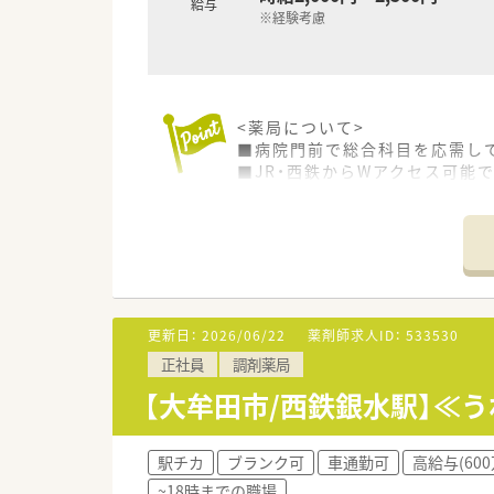
給与
※経験考慮
<薬局について>
■病院門前で総合科目を応需し
■JR・西鉄からWアクセス可能
<こんな方にオススメ>
■人数体制充実した店舗で勤務
■大手調剤薬局の安定した経済
＼こんな企業です／
○全国に1,000店舗以上を展
更新日：
2026/06/22
薬剤師求人ID：
533530
○東京大学病院をはじめ全国の
正社員
調剤薬局
病診薬連携を強化することで、
○全店「同一の機械・システム」
【大牟田市/西鉄銀水駅】≪
スキルUPしたい方にはお勧めも
○長期就業＆自己研讃を続ける
○インターネットを使って処方薬
駅チカ
ブランク可
車通勤可
高給与(60
今後も病院の「敷地内薬局」の
~18時までの職場