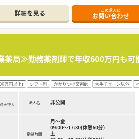
この求人に
て】
詳細を見る
お問い合わせ
あり、地域医療に貢献したい意欲を持つ薬剤師の方を急募とし
ので、新しい環境で調剤業務を基礎から学びたい方やスキルを
幅広く受け入れており、周囲のスタッフと円滑に連携しながら業
しており、年収500万円から最大650万円という地域内でも
賞与も年2回支給されるため、日々の頑張りがしっかりと給与に
0就業薬局≫勤務薬剤師で年収600万円も
度など福利厚生が充実しており、生活面でのサポートを受けなが
の参加を推奨しているほか、社内独自の研修やメーカーによる
00万円以上)
シフト制
かかりつけ薬剤師
大手チェーン以外
援するため、お薬代の会社補助制度を設けており、福利厚生の面
培ったノウハウを活かし、最新の調剤設備や効率的な動線設計
非公開
法人名
西鉄天神大
月～金
09:00～17:30(休憩60分)
土
勤務時間