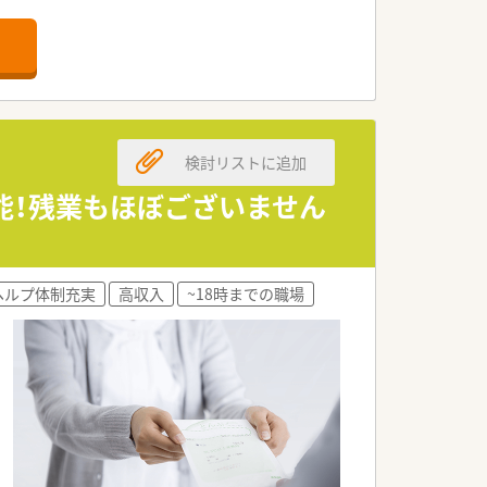
て積極的にお迎えいたします。
磨きたい方を広く募集します。
務に励める方を求めています。
検討リストに追加
高水準の給与提示が可能です。
反映される仕組みです。
可能！残業もほぼございません
ら長く安定して働けます。
製品説明会を積極的に行います。
ヘルプ体制充実
高収入
~18時までの職場
から生活を支えています。
を店舗運営に取り入れています。