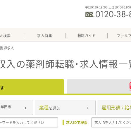
平日9：30-19：00 土日10：00-19：
人検索
求人特集
転職ガイド
ファル
収入
の薬剤師転職・求人情報一
す
業種
雇用形態 / 給
大牟田市
を選ぶ
求人IDで検索