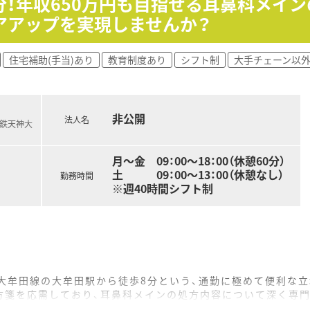
分！年収650万円も目指せる耳鼻科メイン
度社長が実施されており、点数の取り方や行政による薬局への影
アアップを実現しませんか？
～38歳くらいです。
住宅補助(手当)あり
教育制度あり
シフト制
大手チェーン以
非公開
法人名
西鉄天神大
月～金 09：00～18：00（休憩60分）
土 09：00～13：00（休憩なし）
勤務時間
※週40時間シフト制
大牟田線の大牟田駅から徒歩8分という、通勤に極めて便利な
方箋を応需しており、耳鼻科メインの処方内容について深く専
剤師3名の体制で対応しており、スタッフ1人あたりの業務負担