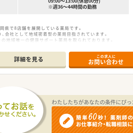
09:00～13:00(休憩00分)
※週36～44時間の勤務
岡県で8店舗を展開している薬局です。
り、会社として地域密着型の薬局目指されています。
その地域唯一の健康サポート薬局を取られております。
ネジメントはエリアマネージャーが担当という概念です。
この求人に
詳細を見る
お問い合わせ
建ての薬局です。
おり、疑義照会もしやすい良好な関係です。
着率の高い店舗です。
わたしたちがあなたの条件にぴっ