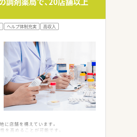
の調剤薬局で、20店舗以上
響の話などをされているそうです。
外
ヘルプ体制充実
高収入
立地に店舗を構えています。
門性を高めることが可能です。
が適切に管理されています。