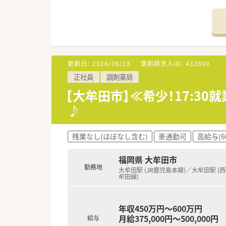
【募集背景と求める人物像につい
■今回は欠員補充に伴う募集で
■実務経験の有無は問いません
■年齢を問わず50代の方まで
更新日：
2026/06/18
薬剤師求人ID：
432699
【求人情報について】
正社員
調剤薬局
■正社員の勤務薬剤師として募集
■昇給は年1回4月に実施され、
【大牟田市】≪希少！17:3
■住宅補助手当や薬剤師紹介制
♪
【こんな取り組みをしています】
■薬剤師会が主催する勉強会へ
残業なし(ほぼなし含む)
車通勤可
高給与(6
■従業員やその家族の健康を支
■地域の開局支援事業を通じて
福岡県 大牟田市
勤務地
大牟田駅 (JR鹿児島本線)／大牟田駅 (
牟田線)
年収450万円～600万円
月給375,000円～500,000円
給与