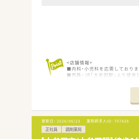
<店舗情報>
■内科・小児科を応需しておりま
■西鉄・JR「大牟田駅」より徒
■門前のクリニックと関係性が
■ラウンダー薬剤師もいらっし
<こんな薬局です>
■設立25年を迎える薬局グルー
■福岡南部エリアに7店舗、佐賀
更新日：
2026/06/23
薬剤師求人ID：
707426
■代表も薬剤師で現場に出られ
正社員
調剤薬局
■かかりつけはノルマなどなく
■薬歴は全店EMシステムズで統