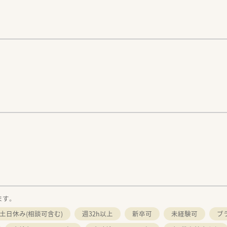
。
ます。
土日休み(相談可含む)
週32h以上
新卒可
未経験可
ブ