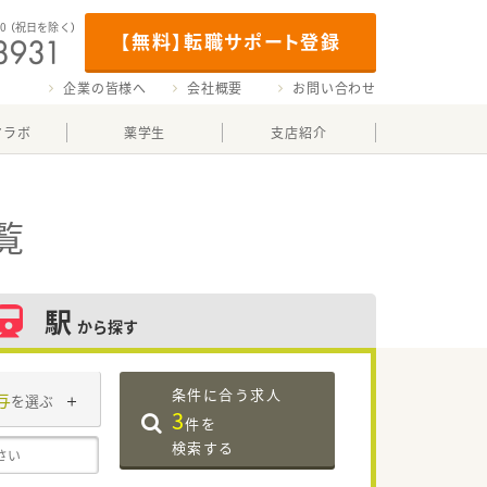
00
（祝日を除く）
【無料】転職サポート登録
企業の皆様へ
会社概要
お問い合わせ
マラボ
薬学生
支店紹介
覧
駅
から探す
条件に合う求人
与
を選ぶ
3
件を
検索する