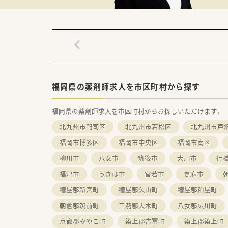
福岡県の薬剤師求人を市区町村から探す
福岡県の薬剤師求人を市区町村からお探しいただけます。
北九州市門司区
北九州市若松区
北九州市戸
福岡市博多区
福岡市中央区
福岡市南区
柳川市
八女市
筑後市
大川市
行
福津市
うきは市
宮若市
嘉麻市
糟屋郡新宮町
糟屋郡久山町
糟屋郡粕屋町
朝倉郡筑前町
三潴郡大木町
八女郡広川町
京都郡みやこ町
築上郡吉富町
築上郡築上町