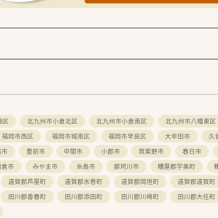
畑区
北九州市小倉北区
北九州市小倉南区
北九州市八幡東区
福岡市西区
福岡市城南区
福岡市早良区
大牟田市
久
橋市
豊前市
中間市
小郡市
筑紫野市
春日市
朝倉市
みやま市
糸島市
那珂川市
糟屋郡宇美町
遠賀郡芦屋町
遠賀郡水巻町
遠賀郡岡垣町
遠賀郡遠賀町
田川郡香春町
田川郡添田町
田川郡川崎町
田川郡大任町