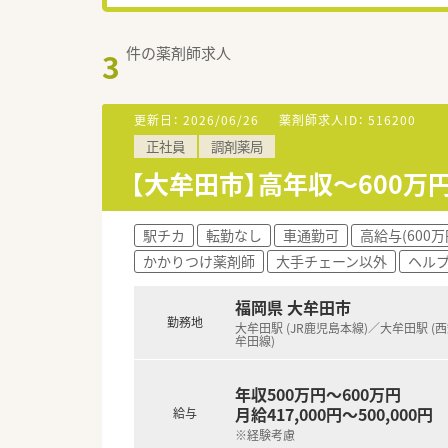
件の薬剤師求人
3
更新日：
2026/06/26
薬剤師求人ID：
516200
正社員
調剤薬局
【大牟田市】高年収～600
駅チカ
転勤なし
車通勤可
高給与(600万
かかりつけ薬剤師
大手チェーン以外
ヘル
福岡県 大牟田市
勤務地
大牟田駅 (JR鹿児島本線)／大牟田駅 (
牟田線)
年収500万円～600万円
月給417,000円～500,000円
給与
※経験考慮