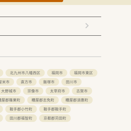
北九州市八幡西区
福岡市
福岡市東区
留米市
直方市
飯塚市
田川市
大野城市
宗像市
太宰府市
古賀市
糟屋郡篠栗町
糟屋郡志免町
糟屋郡須惠町
鞍手郡小竹町
鞍手郡鞍手町
田川郡福智町
京都郡苅田町