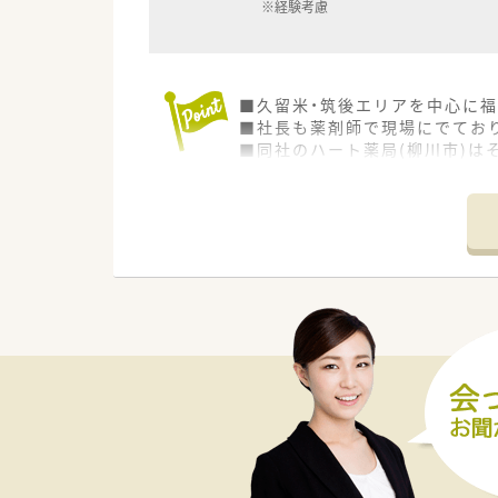
※経験考慮
■久留米・筑後エリアを中心に福
■社長も薬剤師で現場にでてお
■同社のハート薬局(柳川市)は
■管理薬剤師は店舗運営を、マ
≪店舗情報≫
■四つ角に位置し、2階建ての戸
■門前のドクターに信頼されて
■勤続年数が長い方が多く、定