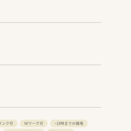
ランク可
Ｗワーク可
~18時までの職場