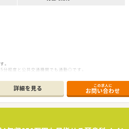
す。
歩15分程度と公共交通機関でも通勤◎です。
良好です。
ゃるため希望休も取りやすい環境です。
この求人に
詳細を見る
お問い合わせ
プです。
2店舗、長崎1店舗の計10店舗を運営しております。
ることもございます。
社員の自主性に任せていらっしゃいます。
一されております。