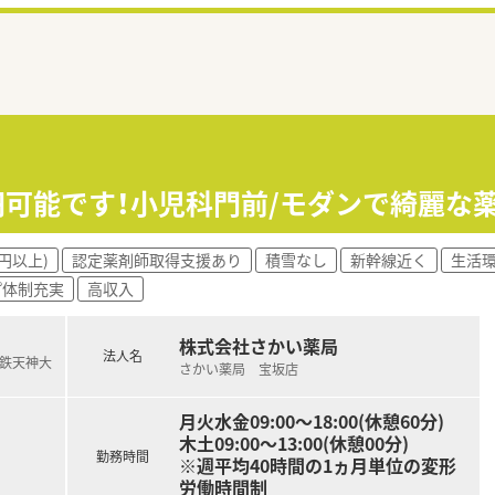
万円可能です！小児科門前/モダンで綺麗な
円以上)
認定薬剤師取得支援あり
積雪なし
新幹線近く
生活
プ体制充実
高収入
株式会社さかい薬局
法人名
西鉄天神大
さかい薬局 宝坂店
月火水金09:00～18:00(休憩60分)
木土09:00～13:00(休憩00分)
勤務時間
※週平均40時間の1ヵ月単位の変形
労働時間制