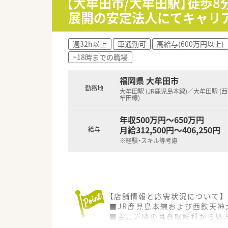
【大牟田市/大牟田駅】徒歩8
■社内で勉強会を年3～4回程
展開の安定法人にてキャリ
■男女比は5:5で平均年齢は37
■残業は1分単位で支給です。
週32h以上
車通勤可
高給与(600万円以上)
~18時までの職場
福岡県 大牟田市
勤務地
大牟田駅 (JR鹿児島本線)／大牟田駅 (
牟田線)
年収500万円～650万円
月給312,500円～406,250円
給与
※経験・スキル等考慮
【店舗情報と応需状況について】
■JR鹿児島本線および西鉄天神
■主に近隣の耳鼻咽喉科から処
■1日平均約90枚の処方箋を薬