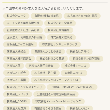
大牟田市の薬剤師求人を法人名からお探しいただけます。
株式会社ニック
有限会社門司港薬局
株式会社さかきばら薬局
ユートク調剤薬局有限会社
株式会社新生堂薬局
社会医療法人社団 高野会
株式会社大賀薬局
医療法人 南川整形外科病院
株式会社大信薬局
有限会社アイエム薬局
株式会社サンキュードラッグ
医療法人聖峰会
医療法人かぶとやま会
株式会社アガペ
医療法人社団原道会
株式会社ひかり薬局
有限会社サン調剤薬局
医療法人冠
医療法人社団日晴会
株式会社オーエス
医療法人日明会
株式会社 裕生堂
医療法人みらい
医療法人白翠園
株式会社シンクロファーマネット14
株式会社エンブレスまつふじ
HYUGA PRIMARY CARE株式会社
株式会社ラリック
公益社団法人地域医療振興協会
株式会社DIVERS
株式会社ディー・シー・トレーディング
医療法人松風海
有限会社きらきら薬局
株式会社KALCK