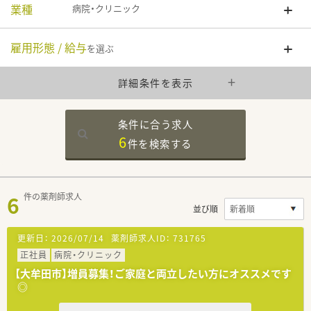
業種
病院・クリニック
雇用形態 / 給与
を選ぶ
詳細条件を表示
条件に合う求人
6
件を
検索する
6
件の薬剤師求人
並び順
更新日：
2026/07/14
薬剤師求人ID：
731765
正社員
病院・クリニック
【大牟田市】増員募集！ご家庭と両立したい方にオススメです
◎