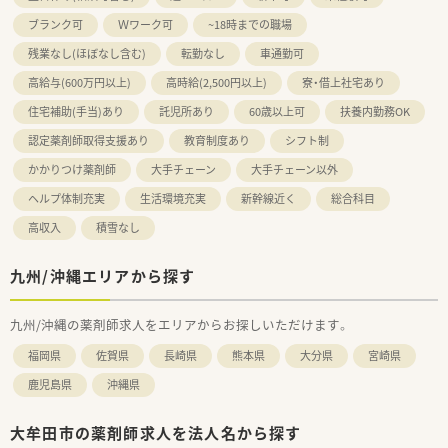
ブランク可
Ｗワーク可
~18時までの職場
残業なし(ほぼなし含む)
転勤なし
車通勤可
高給与(600万円以上)
高時給(2,500円以上)
寮・借上社宅あり
住宅補助(手当)あり
託児所あり
60歳以上可
扶養内勤務OK
認定薬剤師取得支援あり
教育制度あり
シフト制
かかりつけ薬剤師
大手チェーン
大手チェーン以外
ヘルプ体制充実
生活環境充実
新幹線近く
総合科目
高収入
積雪なし
九州/沖縄エリアから探す
九州/沖縄の薬剤師求人をエリアからお探しいただけます。
福岡県
佐賀県
長崎県
熊本県
大分県
宮崎県
鹿児島県
沖縄県
大牟田市の薬剤師求人を法人名から探す