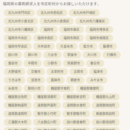
福岡県の薬剤師求人を市区町村からお探しいただけます。
北九州市門司区
北九州市若松区
北九州市戸畑区
北九州市小倉北区
北九州市小倉南区
北九州市八幡東区
北九州市八幡西区
福岡市
福岡市東区
福岡市博多区
福岡市中央区
福岡市南区
福岡市西区
福岡市城南区
福岡市早良区
大牟田市
久留米市
直方市
飯塚市
田川市
柳川市
八女市
筑後市
大川市
行橋市
豊前市
中間市
小郡市
筑紫野市
春日市
大野城市
宗像市
太宰府市
古賀市
福津市
うきは市
宮若市
嘉麻市
朝倉市
みやま市
糸島市
那珂川市
糟屋郡宇美町
糟屋郡篠栗町
糟屋郡志免町
糟屋郡須惠町
糟屋郡新宮町
糟屋郡久山町
糟屋郡粕屋町
遠賀郡芦屋町
遠賀郡水巻町
遠賀郡岡垣町
遠賀郡遠賀町
鞍手郡小竹町
鞍手郡鞍手町
朝倉郡筑前町
三潴郡大木町
八女郡広川町
田川郡香春町
田川郡添田町