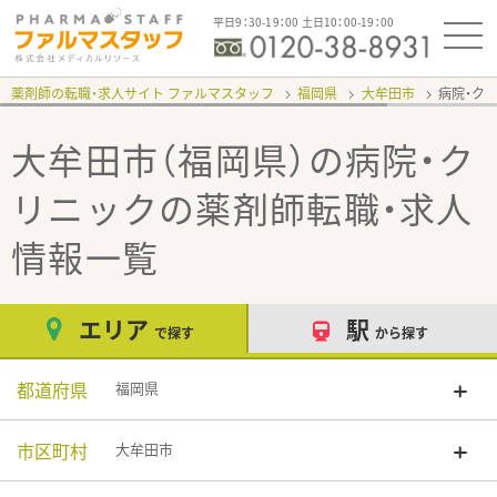
平日9：30-19：00 土日10：00-19：00
薬剤師の転職・求人サイト ファルマスタッフ
福岡県
大牟田市
病院・ク
大牟田市（福岡県）の病院・ク
リニック
の薬剤師転職・求人
情報一覧
エリア
駅
で探す
から探す
都道府県
福岡県
市区町村
大牟田市