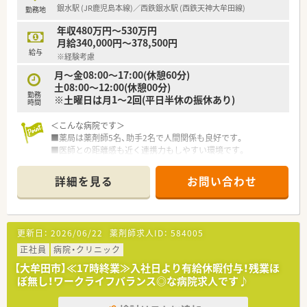
銀水駅 (JR鹿児島本線)／西鉄銀水駅 (西鉄天神大牟田線)
勤務地
年収480万円～530万円
月給340,000円～378,500円
給与
※経験考慮
月～金08:00～17:00(休憩60分)
土08:00～12:00(休憩00分)
勤務
※土曜日は月1～2回(平日半休の振休あり)
時間
＜こんな病院です＞
■薬局は薬剤師5名、助手2名で人間関係も良好です。
■医師との距離感も近く連携力もしやすい環境です。
■女性の寮もあり独身の方も転居しやすい環境がございます。
■残業ほぼ無し！定時で帰れます！
詳細を見る
お問い合わせ
■有給休暇の消化率は70%以上と高水準です♪
■新卒でも病院未経験の方も大歓迎です！
更新日：
2026/06/22
薬剤師求人ID：
584005
正社員
病院・クリニック
【大牟田市】≪17時終業≫入社日より有給休暇付与！残業ほ
ぼ無し！ワークライフバランス◎な病院求人です♪