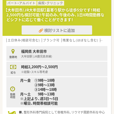
パート・アルバイト
病院・クリニック
【大牟田市/JR大牟田駅】最寄り駅から徒歩5分です！時給
2,500円も検討可能！午前のみ、午後のみ、1日8時間勤務な
どシフトに応じて働くことができます！
検討リストに追加
土日休み(相談可含む)
ブランク可
残業なし(ほぼなし含む)
転勤な
福岡県 大牟田市
大牟田駅 (JR鹿児島本線)
勤務地
時給2,200円～2,500円
※経験・スキル等考慮
給与
月～金 ➀9時～18時
➁9時～13時
➂14時～18時
月～土 9時～13時
勤務
時間
※上記より、週3日～5日
※曜日、時間帯相談可能
■、整形外科専門病院として脊椎外科、リウマチ関節外科を中心