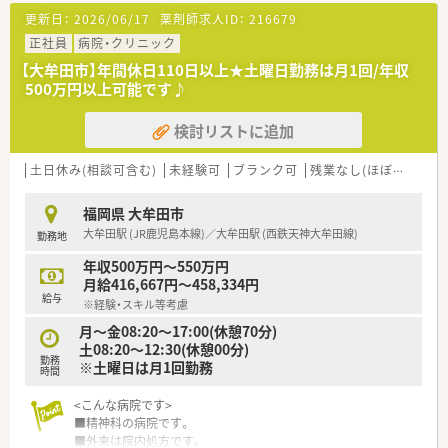
ん。
更新日：
2026/06/17
薬剤師求人ID：
216679
■学会発表を年1回程度、外部研修を実施しており病院薬剤師と
しての知見も広げることができます。
正社員
病院・クリニック
■委員会は3つで特に褥瘡委員会は薬剤師も深く関わります。
【大牟田市】年間休日110日以上★土曜日勤務は月1回/年収
■地域に対して健康推進教室を月1回開催しており地域医療を盛
500万円以上可能です♪
り上げるための取り組みにも携わることができます。
検討リストに追加
土日休み(相談可含む)
未経験可
ブランク可
残業なし(ほぼなし含む)
福岡県 大牟田市
大牟田駅 (JR鹿児島本線)／大牟田駅 (西鉄天神大牟田線)
勤務地
年収500万円～550万円
月給416,667円～458,334円
給与
※経験・スキル等考慮
月～金08:20～17:00(休憩70分)
土08:20～12:30(休憩00分)
勤務
※土曜日は月1回勤務
時間
<こんな病院です>
■精神科の病院です。
■外来は院内処方です。