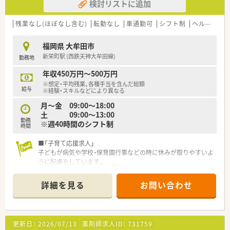
検討リストに追加
残業なし(ほぼなし含む)
転勤なし
車通勤可
シフト制
ヘルプ体制充実
福岡県 大牟田市
新栄町駅 (西鉄天神大牟田線)
勤務地
年収450万円～500万円
※想定・平均残業、各種手当を含んだ総額
給与
※経験・スキルなどにより異なる
月～金 09:00～18:00
土 09:00～13:00
勤務
※週40時間のシフト制
時間
■「子育て応援求人」
子どもが病気や学校・保育園行事などの時に休みが取りやすいよ
うに配慮をしています。
■夜勤や当直はございません。
■薬剤師と助手の方もおりますので、
詳細を見る
お問い合わせ
効率よく業務を行えます。
更新日：
2026/07/13
薬剤師求人ID：
731759