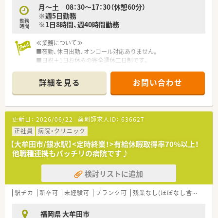
月～土 08：30～17：30（休憩60分）
※週5日勤務
勤務
※1日8時間、週40時間勤務
時間
≪業務について≫
■夜勤、休日出勤、オンコール対応ありません。
■日祝＋1日お休みの完全週休二日制です。
プライベートの予定も立てやすいです。
■残業時間は月5時間程と少なめです。
詳細を見る
お問い合わせ
■外来は院内での処方となります。
≪こんな病院です≫
■大牟田市にある療養型の病院です。
更新日：
2026/06/22
薬剤師求人ID：
636627
■内科全般、主に呼吸器疾患の患者さんが多い病院です。
■「町医者宣言」を掲げられており地域の皆様が気軽に相談でき
正社員
病院・クリニック
る病院を目指されています
【大牟田市/銀水駅】<定時終業！>有給休暇取得率70%以上！
■60床と小規模で、アットホームな空気が流れています。
他職種連携もバッチリの病院です♪
■漢方専門医の資格をもった院長による漢方治療に力を入れて
います！
検討リストに追加
■院内託児所もあり、小さなお子様のいる方にもおすすめです。
駅チカ
新卒可
未経験可
ブランク可
残業なし(ほぼなし含む)
転
福岡県 大牟田市