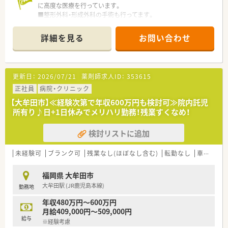
に高度な医療を行っています。
■整形外科・形成外科の手術も行ってます。
■「子育て応援求人」
・子どもが病気の時に休みが取れるよう配慮をしております。
詳細を見る
お問い合わせ
・学校、保育園行事の時に休みが取れるよう配慮をしておりま
す。
■自宅より2Km以上の場合、無料駐車場利用可です。
更新日：
2026/07/21
薬剤師求人ID：
353615
正社員
病院・クリニック
【大牟田市】≪経験次第で年収600万円も検討可≫院内託児
所有り♪日+1日休みでメリハリ勤務！残業すくなめ！
検討リストに追加
未経験可
ブランク可
残業なし(ほぼなし含む)
転勤なし
車通勤可
福岡県 大牟田市
大牟田駅 (JR鹿児島本線)
勤務地
年収480万円～600万円
月給409,000円～509,000円
給与
※経験考慮