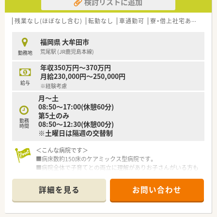
検討リストに追加
残業なし(ほぼなし含む)
転勤なし
車通勤可
寮・借上社宅あり
認定
福岡県 大牟田市
荒尾駅 (JR鹿児島本線)
勤務地
年収350万円～370万円
月給230,000円～250,000円
給与
※経験考慮
月～土
08:50～17:00(休憩60分)
第5土のみ
勤務
08:50～12:30(休憩00分)
時間
※土曜日は隔週の交替制
＜こんな病院です＞
■病床数約150床のケアミックス型病院です。
■病院全体で子育てとの両立に理解がありお子さんがいる方も
無理なく働きやすい環境が整っています。
■外来は院外処方です。
詳細を見る
お問い合わせ
■入院患者様の定期処方や関連施設(新設の介護医療院)への定
期処方の調剤・監査業務がメインとなります。
■病棟業務はほぼやっておらず、ミキシングなどもございませ