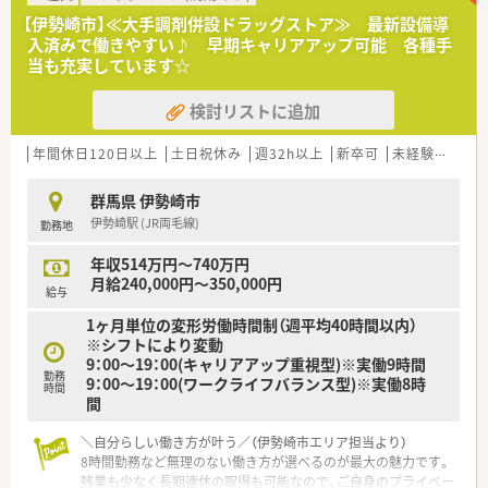
取りや、ドライブスルーによる受け取りを実施しています。
【伊勢崎市】≪大手調剤併設ドラッグストア≫ 最新設備導
■地域になくてはならない薬局になるため、健康測定会の開催や
入済みで働きやすい♪ 早期キャリアアップ可能 各種手
地域イベントへの参加など、薬剤師がより地域の身近な存在にな
当も充実しています☆
る活動に力を入れています。
■残業は1分単位にて支給となります。平均15時間/月程度(2022
検討リストに追加
年8月現在)
全社で10時間以下になるように会社として取り組んでいます。
■全店統一でMusubiの電子薬歴を導入しています。
年間休日120日以上
土日祝休み
週32h以上
新卒可
未経験可
ブ
■在宅業務も行っており現在は各店舗にて対応しております。
■女性薬剤師が多いマルエ薬局では、妊娠・出産・育児などにも最
群馬県 伊勢崎市
大限の配慮を行っています。
伊勢崎駅 (JR両毛線)
勤務地
そのため産休育休後復帰率は100%と復帰率の非常に高い企業
です。
年収514万円～740万円
■キャリアアップとして、スペシャリストとして専門性を追求で
月給240,000円～350,000円
きることはもちろん、
給与
エリア長や調剤リーダーといった店舗を統括する管理職や、
1ヶ月単位の変形労働時間制（週平均40時間以内）
本部のサポート管理職にステップアップすることができます。
※シフトにより変動
9：00～19：00(キャリアアップ重視型)※実働9時間
＜就業条件になります＞
勤務
9：00～19：00(ワークライフバランス型)※実働8時
■今回は勤務薬剤師の募集になります。
時間
間
■面対応を応需しており処方箋毎週は1日15枚程度になります。
■1人薬剤師の店舗になります。
＼自分らしい働き方が叶う／（伊勢崎市エリア担当より）
8時間勤務など無理のない働き方が選べるのが最大の魅力です。
残業も少なく長期連休の取得も可能なので、ご自身のプライベー
＜こんな方におすすめ！＞