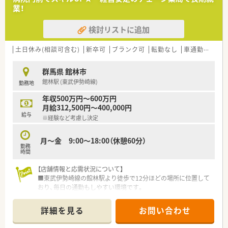
業！
検討リストに追加
土日休み(相談可含む)
新卒可
ブランク可
転勤なし
車通勤可
高給
群馬県 館林市
館林駅 (東武伊勢崎線)
勤務地
年収500万円～600万円
月給312,500円～400,000円
給与
※経験など考慮し決定
月～金 9:00～18:00（休憩60分）
勤務
時間
【店舗情報と応需状況について】
■東武伊勢崎線の館林駅より徒歩で12分ほどの場所に位置して
おり、毎日の通勤もしやすい環境です。
■近隣にある総合病院から総合科目の処方箋を1日平均で20枚
程度応需している調剤薬局です。
詳細を見る
お問い合わせ
■現在は常勤の薬剤師が1名と非常勤の薬剤師が1名在籍してお
り、協力して業務を行っています。