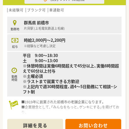
未経験可
ブランク可
車通勤可
群馬県 前橋市
片貝駅 (上毛電気鉄道上毛線)
勤務地
時給2,000円～2,200円
※経験など考慮し決定
給与
平日 9:00～18:30
土 9:00～13:00
※休憩時間は実働6時間超えで45分以上、実働8時間超
えで60分以上付与
※土曜必須
勤務
時間
※ラストまで就業できる方歓迎
※上記内で週30時間程度、週4～5日勤務にて相談・シ
フト制
■1919年に創業された前橋市の老舗企業になります。
■企業理念として、「みんなをもっと、ゲンキにする」を掲げてお
り、
地域社会を実現するために新しい薬局づくりに取り組んでお
ります。
詳細を見る
お問い合わせ
創業以来大切にしてきた「お客さま第一主義」のもと、