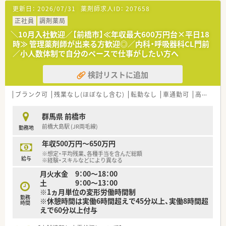
■近隣医療機関からの処方箋を面対応で応需し、また居宅の在宅
更新日：
2026/07/31
薬剤師求人ID：
207658
医療にも積極的に取り組んでいます。
■1日あたりの処方箋枚数は10枚程度であり、常勤1名とパート2
正社員
調剤薬局
名の薬剤師に事務1名の体制です。
＼10月入社歓迎／【前橋市】≪年収最大600万円台×平日18
時≫ 管理薬剤師が出来る方歓迎◎／内科・呼吸器科CL門前
【想定されるキャリアイメージ】
／小人数体制で自分のペースで仕事がしたい方へ
■薬剤師としての専門性をとことん追求し、現場のスペシャリス
トとしてキャリアを築くことが可能です。
検討リストに追加
■複数店舗を統括するエリア長や調剤リーダーなど、店舗運営に
関わる管理職へのステップアップも可能です。
■ご自身の志向に合わせて本部のサポート部門における管理職
ブランク可
残業なし(ほぼなし含む)
転勤なし
車通勤可
高給与(600万円以上)
を目指すなど、多様なキャリアパスがあります。
群馬県 前橋市
【やりがい/おすすめポイント】
前橋大島駅 (JR両毛線)
勤務地
■薬を提供するだけでなく、人との関わりを大切にしながら地域
の健康生活を直接支える大きなやりがいがあります。
年収500万円～650万円
■大手グループならではの安定した経営基盤と、地域密着型企業
※想定・平均残業、各種手当を含んだ総額
ならではの温かさを併せ持つ点がおすすめです。
給与
※経験・スキルなどにより異なる
■ご自身のライフステージが変化しても、柔軟な働き方ができる
月火水金 9：00～18：00
制度が整っており長く安心して勤務できます。
土 9：00～13：00
※1ヵ月単位の変形労働時間制
【こんな方が活躍中】
勤務
※休憩時間は実働6時間超えで45分以上、実働8時間超
■地元での就業を希望し、転居を伴う異動がない環境で腰を据え
時間
えで60分以上付与
て長く働き続けたい方が多数活躍しています。
■仕事と家庭を両立させながら、産前産後休業や育児休業を取得