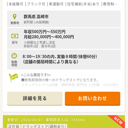
土日固定休みで年間休日は125日♪
未経験可
ブランク可
車通勤可
住宅補助(手当)あり
教育制度あり
勤務時間時間・お休み重視の方にオススメです。
また30歳まで・独身の方には住居の用意も可能です。
群馬県 高崎市
新町駅 (JR高崎線)
勤務地
〇応募について〇
ご入社時期について、お気軽にご相談下さい！
年収500万円～550万円
ご応募の際に履歴書・職務経歴書が必要となります。
月給280,000円～400,000円
まずは詳細を聞いてみたい等のお問い合わせも歓迎です♪
給与
※経験など考慮し決定
昇給年1回 賞与年2回
8：00～19：30の内、実働８時間（休憩60分）
（店舗の開局時間により異なる）
勤務
時間
<こんな薬局です！>
■群馬県発祥の唯一のドラッグストアになります。
ドラッグストア：54店舗 調剤併設・専門店：22店舗 （2022年7
月現在）
2020年よりウエルシアホールディングスの子会社となっており
詳細を見る
お問い合わせ
ます。
■マルエ薬局は前橋市、高崎市、伊勢崎市、渋川市、吾妻郡に計22
店舗を出店しています。
■2022年8月現在で調剤併設率は29%となっており50%を目指
更新日：
2026/08/07
薬剤師求人ID：
736584
しております。
■利便性向上のため、処方せん送信アプリで待ち時間なしの受け
正社員
ドラッグストア(調剤あり)