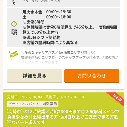
マルエ薬局 高崎小八木店
【やりがい/おすすめポイント】
名
■年間休日が126日と多く、社員の休暇時にはエリアマネージャ
月火水木金 09:00～19:30
ーがヘルプに入るため確実にお休みを取得できます。
土 09:00～18:00
■精神科や神経科の専門的な知識を深めながら、地域医療に密着
※実働8時間
した付加価値の高いサービスを提供できる環境です。
※休憩時間は実働6時間超えで45分以上、 実働8時間
■新卒からベテランまで幅広い層が活躍しており、年収最大650
勤務
超えで60分以上付与
万円など頑張りがしっかり還元されるのが魅力です。
時間
※週5日シフト制勤務
※店舗の開局時間により異なる
＼多彩なキャリアパス／（高崎市エリア担当より）
管理薬剤師やエリア長へのステップアップが可能で、活躍の場が
どんどん広がっています。
＊------------------------------------------＊
詳細を見る
お問い合わせ
【店舗情報と応需状況について】
■井野駅から徒歩10分の立地にあり、内科や皮膚科や呼吸器科
からの処方箋を中心に1日約50枚を応需しています。
■現在は常勤薬剤師4名とパート薬剤師4名が在籍しており、
更新日：
2026/08/04
薬剤師求人ID：
736058
日々の業務は薬剤師2名から3名体制で対応しています。
■個人宅への在宅業務にも積極的に取り組んでおり、地域医療に
パート・アルバイト
調剤薬局
貢献しながら薬剤師としてのスキルを磨ける環境です。
【高崎市】≪18時終業／時給2300円まで◎≫皮膚科メインで
負担少なめ◎土曜出来る方・週4日以上でご就業できる方歓
【勤務実態について】
迎なパート求人です
■残業代は1分単位で正確に支給され、会社全体で月間の平均残