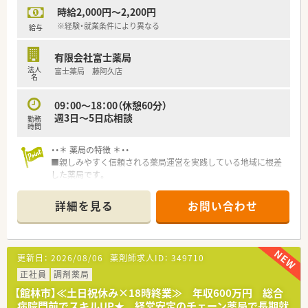
時給2,000円～2,200円
※経験・就業条件により異なる
給与
有限会社富士薬局
法人
富士薬局 藤阿久店
名
09：00～18：00（休憩60分）
週3日～5日応相談
勤務
時間
・・＊ 薬局の特徴 ＊・・
■親しみやすく信頼される薬局運営を実践している地域に根差
した薬局です。
■太田市を中心に地域密着型の調剤薬局・在宅医療を展開してお
ります。
詳細を見る
お問い合わせ
■企業理念として「相手を思いやる心、相手を優しく支える気持
ち」を大切に、事業展開してます。
■総合病院門前・クリニック門前に展開しております。
更新日：
2026/08/06
薬剤師求人ID：
349710
正社員
調剤薬局
【館林市】≪土日祝休み×18時終業≫ 年収600万円 総合
病院門前でスキルUP★ 経営安定のチェーン薬局で長期就