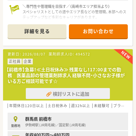
＼専門性や管理職を目指す／（高崎市エリア担当より）
スペシャリストとしての道やエリア長などの管理職、本部へのス
テップアップなど多彩なキャリアがあります。
＊------------------------------------------＊
詳細を見る
お問い合わせ
【店舗情報と応需状況について】
■最寄り駅である吉井駅から車で10分ほどの場所に位置し、毎
日の車通勤が可能な調剤薬局の求人です。
■近隣医療機関からの処方箋を面対応で応需し、また地域のニー
更新日：
2026/08/07
薬剤師求人ID：
494572
ズに合わせた在宅医療にも取り組んでいます。
■1ヶ月あたりの処方箋枚数は約190枚であり、常勤1名とパート
正社員
企業
8名の薬剤師が在籍している体制です。
【前橋市】急募！≪土日祝休み≫ 残業なし！17：00までの勤
務 医薬品卸の管理薬剤師求人 経験不問・小さなお子様が
【想定されるモデル年収】
いる方ご相談可能です☆
■ご経験や年齢などを総合的に評価し、入社時の想定年収は500
万円から550万円となるケースが多いです。
検討リストに追加
■昇給が年1回あるとともに業績と個人評価に応じた賞与が年2
回支給され、日々の頑張りが給与に反映されます。
■将来的に管理薬剤師として活躍される場合には月額5万円の手
年間休日120日以上
土日祝休み
週32h以上
未経験可
ブランク可
当が支給され、さらなる年収増加が見込めます。
群馬県 前橋市
【こんな方が活躍中】
伊勢崎駅 (JR両毛線)／国定駅 (JR両毛線)
勤務地
■地元での就業を希望し、転居を伴う異動がない環境で腰を据え
て長く働き続けたい方が多数活躍しています。
年収400万円～480万円