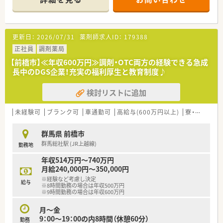
■在宅医療やドライブスルー対応など時代に合わせた多様なサ
【店舗情報と応需状況について】
ービスを提供しており、薬剤師として幅広い経験を積めます。
■井野駅から車で10分ほどの場所に位置しており、マイカー通
■地域住民の健康を支える多様な社会貢献活動を通じて、薬剤師
勤が可能で毎日の通勤も快適で便利な環境です。
としての社会的意義や大きなやりがいを実感できる職場です。
更新日：
2026/07/31
薬剤師求人ID：
179388
■近隣のクリニックから皮膚科の処方箋をメインに応需してお
り、1日に100枚から130枚程度を対応します。
正社員
調剤薬局
■皮膚科領域に特化しているため、専門的な知識を深めながら落
【前橋市】≪年収600万円≫調剤・OTC両方の経験できる急成
ち着いて日々の調剤業務に取り組める店舗です。
長中のDGS企業！充実の福利厚生と教育制度♪
【募集背景と求める人物像について】
検討リストに追加
■2021年11月に新規オープンした綺麗な店舗で、事業拡大と体
制強化のための新たな人材を募集しております。
■地域に根ざした医療を提供するため、患者様とのコミュニケー
未経験可
ブランク可
車通勤可
高給与(600万円以上)
寮・借上社宅あり
ションを大切にできる誠実な方を求めています。
■ブランクがある方や経験に自信がない方でも、前向きに学ぶ姿
群馬県 前橋市
勢があれば積極的に採用を行っている状況です。
群馬総社駅 (JR上越線)
勤務地
【想定される業務内容】
年収514万円～740万円
■主に皮膚科の処方箋に基づく調剤業務全般を担当し、正確かつ
月給240,000円～350,000円
迅速に患者様へお薬をお渡しするお仕事です。
※経験など考慮し決定
給与
■調剤されたお薬の監査業務を通じて、医療過誤を防ぎ患者様の
※8時間勤務の場合は年収500万円
安全を守る重要な役割を担っていただきます。
※9時間勤務の場合は年収600万円
■患者様一人ひとりの症状に寄り添い、丁寧でわかりやすい服薬
月～金
指導を行うことで地域医療に貢献していただきます。
9：00～19：00の内8時間（休憩60分）
勤務