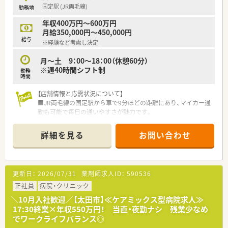
国定駅 (JR両毛線)
勤務地
■原則として9時から18時までの勤務となっており残業時間は
月平均で10時間程度と比較的少なめです。
年収400万円～600万円
■近隣店舗間でのヘルプ体制が非常に充実しており有給休暇の
月給350,000円～450,000円
消化率は98％という高い水準を維持しています。
給与
※経験など考慮し決定
■産休や育休の取得率は100％を誇っており子育て世代のスタ
ッフ同士で助け合いながら休日を調整できます。
月～土 9：00～18：00（休憩60分）
※週40時間シフト制
勤務
【想定される業務内容】
時間
■総合病院門前での調剤業務や服薬指導を中心に複雑な処方監
査など薬剤師としての基本業務を担います。
【店舗情報と応需状況について】
■施設や個人宅への在宅訪問業務も含まれており医師の往診に
■JR両毛線の国定駅から車で9分ほどの距離にあり、マイカー通
同行して多職種と連携する機会も豊富にあります。
勤も可能で毎日の通いやすさが魅力です。
■地域連携薬局の認定を目指した取り組みや管理栄養士と協力
■心療内科や精神科、泌尿器科など多岐にわたる科目を応需して
した健康イベントの運営にも携わることが可能です。
おり、1日の平均処方箋枚数は70枚です。
詳細を見る
お問い合わせ
■常勤2名とパート2名の薬剤師に加えて事務3名が在籍し、手厚
い人員体制で日々の業務に臨んでいます。
【募集背景と求める人物像について】
更新日：
2026/07/31
薬剤師求人ID：
590536
■急募案件につき、即日勤務が可能な方や調剤経験を活かして即
戦力で貢献できる方を求めています。
正社員
病院・クリニック
■多科目の処方箋を扱うため、幅広い知識を吸収しようとする意
＼10月入社歓迎／【太田市】≪ケアミックス型病院求人≫
欲があり向上心の高い方が適しています。
17:30終業×年収550万円！ 当直・夜勤ナシ 残業少なめ
■周囲のスタッフと円滑に連携を図りながら、患者様一人ひとり
でワークライフバランス◎
に寄り添った丁寧な対応ができる方です。