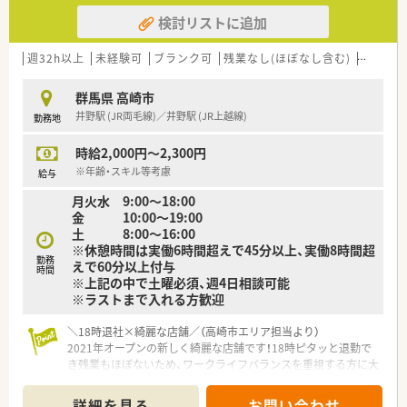
業時間を10時間以下に抑えるよう取り組んでいます。
検討リストに追加
■有給休暇の消化率も高く、長期休暇の取得も相談可能となって
いるため、プライベートの時間をしっかりと確保できます。
■産前産後休暇や育児休暇の取得実績が豊富であり、取得後の復
週32h以上
未経験可
ブランク可
残業なし(ほぼなし含む)
転勤な
帰率は100パーセントと女性が長く活躍できる職場です。
群馬県 高崎市
【職場環境と雰囲気】
井野駅 (JR両毛線)／井野駅 (JR上越線)
勤務地
■全店舗で最新の電子薬歴システムを統一して導入しており、ヘ
ルプ対応時などでもスムーズに業務を行うことができます。
時給2,000円～2,300円
■患者様との距離が近く、日常のお買い物ついでに立ち寄られる
方も多いため、温かく風通しの良い職場です。
※年齢・スキル等考慮
給与
■スタッフ同士のコミュニケーションも活発で、お互いに助け合
月火水 9:00～18:00
いながら日々の業務を円滑に進める風土が根付いています。
金 10:00～19:00
土 8:00～16:00
【こんな方にオススメ】
※休憩時間は実働6時間超えで45分以上、実働8時間超
■引っ越しを伴う転勤の心配がないため、住み慣れた地域に根ざ
勤務
えで60分以上付与
してワークライフバランスを保ちながら長く働きたい方。
時間
※上記の中で土曜必須、週4日相談可能
■充実した教育体制が整っているため、調剤未経験の方やブラン
※ラストまで入れる方歓迎
クがあり復職に不安を感じている方にも大変おすすめです。
■大手グループの安定した経営基盤のもと、充実した福利厚生を
＼18時退社×綺麗な店舗／（高崎市エリア担当より）
受けながら地域密着型の薬局で働きたい方に最適な求人です。
2021年オープンの新しく綺麗な店舗です！18時ピタッと退勤で
き残業もほぼないため、ワークライフバランスを重視する方に大
【やりがい/おすすめポイント】
変おすすめの求人です。
■個人ノルマなどは一切設けられていないため、患者様一人ひと
＊------------------------------------------＊
りの生活に寄り添った丁寧な服薬指導に専念できる環境です。
詳細を見る
お問い合わせ