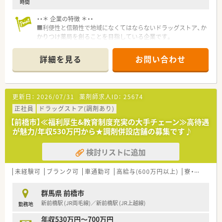
時間
【こんな方にオススメ】
■18時退社で残業がほぼないため、仕事とプライベートのバラ
・・＊ 企業の特徴 ＊・・
ンスをしっかりと保ちながら働きたい方に最適です。
■利便性と信頼性で地域になくてはならないドラッグストア、か
■綺麗な新店舗で心機一転スタートを切りたい方や、最新の設備
かりつけ薬局を創ることを目指している企業です。
が整った環境で働きたい方に大変おすすめです。
■研修制度やマニュアルが充実しており、未経験や中途入社の方
■皮膚科の処方箋がメインとなるため、実務を通じて特定の分野
でもスムーズに仕事が出来る環境が整っているので安心です。
における専門性をしっかりと磨きたい方に向いています。
詳細を見る
お問い合わせ
■病院門前の様に処方箋枚数が多くない為に、服薬指導の時間も
じっくりとれるので、患者様にしっかり向き合い仕事が出来るの
も魅力の一つです。
■福利厚生が充実★ 各種手当はもちろん「育児支援制度」もあ
更新日：
2026/07/31
薬剤師求人ID：
25674
り！
正社員
ドラッグストア(調剤あり)
【前橋市】≪福利厚生&教育制度充実の大手チェーン≫高待遇
が魅力/年収530万円から★調剤併設店舗の募集です♪
検討リストに追加
未経験可
ブランク可
車通勤可
高給与(600万円以上)
寮・借上社宅あり
群馬県 前橋市
新前橋駅 (JR両毛線)／新前橋駅 (JR上越線)
勤務地
年収530万円～700万円