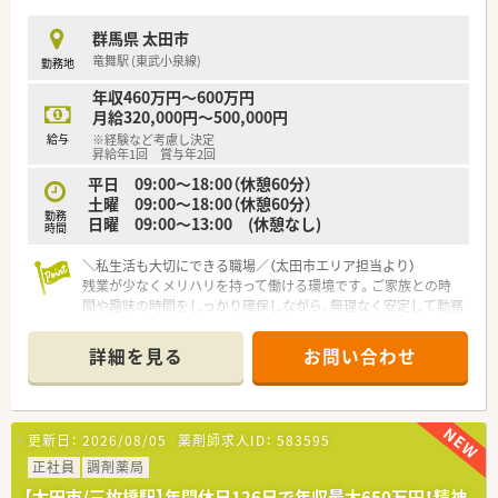
群馬県 太田市
竜舞駅 (東武小泉線)
勤務地
年収460万円～600万円
月給320,000円～500,000円
給与
※経験など考慮し決定
昇給年1回 賞与年2回
平日 09:00～18:00（休憩60分）
土曜 09:00～18:00（休憩60分）
勤務
日曜 09:00～13:00 (休憩なし)
時間
＼私生活も大切にできる職場／（太田市エリア担当より）
残業が少なくメリハリを持って働ける環境です。ご家族との時
間や趣味の時間をしっかり確保しながら、無理なく安定して勤務
したい方に最適な求人ですよ。
詳細を見る
お問い合わせ
【店舗情報と応需状況について】
■太田駅からアクセスしやすく、周辺地域の多くの患者様に親し
まれている落ち着いた雰囲気の薬局です。
■内科や小児科など幅広い処方箋を応需しており、地域医療の拠
更新日：
2026/08/05
薬剤師求人ID：
583595
点として重要な役割を担っています。
■在宅医療にも積極的に取り組んでいるため、これからの時代に
正社員
調剤薬局
必要とされるスキルを磨ける環境です。
【太田市/三枚橋駅】年間休日126日で年収最大650万円！精神