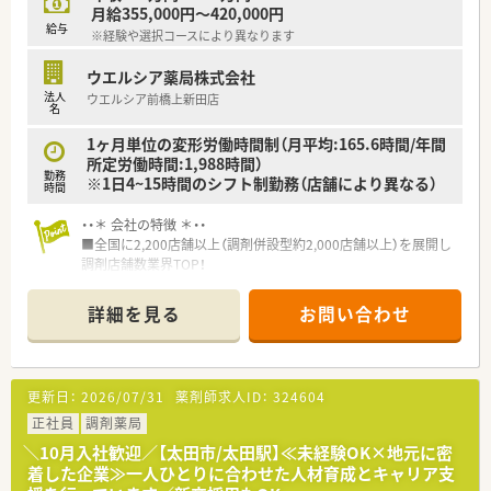
月給355,000円～420,000円
給与
※経験や選択コースにより異なります
ウエルシア薬局株式会社
法人
ウエルシア前橋上新田店
名
1ヶ月単位の変形労働時間制（月平均:165.6時間/年間
所定労働時間:1,988時間）
勤務
※1日4~15時間のシフト制勤務（店舗により異なる）
時間
・・＊ 会社の特徴 ＊・・
■全国に2,200店舗以上（調剤併設型約2,000店舗以上）を展開し
調剤店舗数業界TOP！
■店舗拡大に伴いキャリアアップできるポジションが多数あり！
頑張り次第で高給与も可能！
詳細を見る
お問い合わせ
■経験や勤務コースによりますが、経験の少ない方でも500万前
半スタートと業界TOP水準！
■職種や職域に合わせ、豊富な社内研修や外部組織と連携した研
修を用意されています
更新日：
2026/07/31
薬剤師求人ID：
324604
■薬剤師が中心の会社だからこそ活躍できるキャリアパスが多
種多様に用意されています。
正社員
調剤薬局
■店舗拡大に伴い、エリアマネジャーや営業部長等のマネジメン
＼10月入社歓迎／【太田市/太田駅】≪未経験OK×地元に密
トのポジションも増えます。
着した企業≫一人ひとりに合わせた人材育成とキャリア支
■在宅や教育等の専門性を活かせるスペシャリストを目指すこ