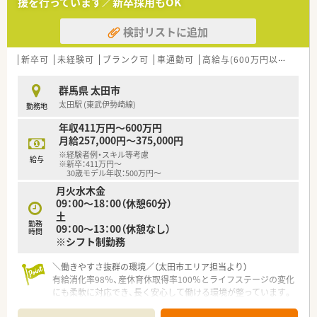
援を行っています／新卒採用もOK
とも可能です。
■その他にも、管理部門や商品部門等の本社スタッフなど活動領
検討リストに追加
域は多種多様です。
■在宅実施店舗は年々増加しており、在宅医療へもしっかりと関
わる事ができます。
新卒可
未経験可
ブランク可
車通勤可
高給与(600万円以上)
寮・
■育児休暇は3歳まで取得が可能で、時短制度は小学5年生まで
時短勤務ができるよう変更予定です。
群馬県 太田市
■年間休日が120日とワークライフバランスが整っています
太田駅 (東武伊勢崎線)
勤務地
■日用品から常備薬まで、従業員割引制度など嬉しいメリットも
たくさんあります！
年収411万円～600万円
月給257,000円～375,000円
※経験者例・スキル等考慮
給与
※新卒：411万円～
30歳モデル年収：500万円～
月火水木金
09：00～18：00（休憩60分）
土
勤務
09：00～13：00（休憩なし）
時間
※シフト制勤務
＼働きやすさ抜群の環境／（太田市エリア担当より）
有給消化率98％、産休育休取得率100％とライフステージの変化
にも柔軟に対応でき、長く安心して働ける環境が整っています。
＊------------------------------------------＊