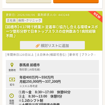
時代に先駆けたさまざまな試みを提案し続けている企業で
す。
■前橋市中心に6店舗展開をしており地域でのドミナント展開の
更新日：
2026/08/06
薬剤師求人ID：
443248
ため、
前橋市周辺以外はあまり店舗を広げる事は考えておりませ
正社員
病院・クリニック
ん。
【前橋市】≪17時で終業≫ 定着率◎協力し合える環境★スポ
■店舗が密接しており従業員皆で協力できる環境のため、お休み
ーツ整形分野で日本トップスラスの症例数あり！病院経験
は取りやすい環境です。
不問♪
■2001年地域初のドライブスルーを導入した企業です。
■地域の健康支援により力を入れ取り組んでいくため、
検討リストに追加
2014年2月に「一般財団法人 ぐんま地域医療推進財団」を設立
しました。
健康イベント・健康ライフスタイルの提案・訪問薬剤管理指導
年間休日120日以上
土日休み(相談可含む)
新卒可
ブランク可
残業
を積極的に行っております。
■個人在宅・施設処方にも力を入れております。
群馬県 前橋市
■患者様のことも考え、店舗の内装や待合いスペースなど工夫さ
駒形駅 (JR両毛線)
勤務地
れている店舗が多数あります。
■地域の健康サポートのため、健康測定のできるカフェを併設し
年収400万円～550万円
ています。
月給250,000円～337,200円
また調剤薬局では珍しく自社で石鹸も作っております。
給与
※スキル等考慮
■研修・勉強会・学術大会への参加は積極的です。薬剤師会だけ
①月～金 8:30～17:00 休憩60分
でなく、会社独自の勉強会も盛んです。
②土 8:30～13:00 休憩0分
グループ独自の研修を年4回行っており、メーカー勉強会も積
※1.2のシフト制
極的に行っています。
勤務
時間
※土曜日は月2回程度の勤務
■実習生も受け入れており、社内教育制度も充実しています。