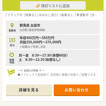
検討リストに追加
【法人特徴について】
■従業員数8万人を超える巨大な企業グループの一員として、揺
るぎない経営基盤と安定性を誇っています。
ブランク可
残業なし(ほぼなし含む)
転勤なし
車通勤可
住宅補助(手当)あり
■医療と福祉の二つの柱で事業を展開しており、医薬品販売のみ
ならず多方面から患者様を支えています。
群馬県 太田市
■現場の裁量を重視する支店制度を採用しており、地域に合わせ
太田駅 (東武伊勢崎線)
勤務地
た自由な発想でサービスを提供可能です。
年収450万円～550万円
【想定される業務内容】
月給250,000円～370,000円
■総合科目を受け持つ病院の門前薬局として、処方箋の受付から
給与
※経験など考慮し決定
調剤や監査、服薬指導を網羅的に行います。
■1,300品目以上の医薬品を採用しており、多種多様な処方内容
月〜金 8:30〜17:30（休憩60分）
に触れながら専門スキルを高められます。
土 8:30〜12:30（休憩なし）
勤務
■最新の過誤防止システムを導入しているため、安全性を確保し
時間
ながら集中して業務に取り組むことが可能です。
・・＊ 病院の特徴 ＊・・
■ケアミックス型病院で、急性期と療養の両面でご経験できま
す。
■一般、急性期医療の充実と質の向上をめざしており、介護保険
型療養病棟や
詳細を見る
お問い合わせ
医療保険型療養病棟、デイケアセンターを開設しています。
■自分の大切な人をいつまでも思いやる気持ちを患者さんにも
同じ様にそそいでくれる、そんな方をお待ちしております。