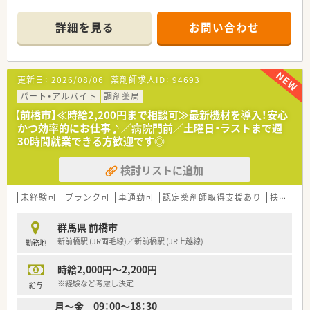
トやご家庭の時間をしっかり大切にできますよ。
■群馬県内のドラッグストアをお探しの方！
＊------------------------------------------＊
詳細を見る
お問い合わせ
【店舗情報と応需状況について】
■伊勢崎駅から車で11分ほどの立地にあり、地域の患者様に密
着した調剤業務を行っている併設型薬局です。
更新日：
2026/08/06
薬剤師求人ID：
94693
■処方箋は広域の医療機関から面応需で受け付けており、処方箋
応需枚数の詳細データは現在確認中です。
パート・アルバイト
調剤薬局
■店舗の勤務体制として薬剤師常勤1名が在籍しており、丁寧な
【前橋市】≪時給2,200円まで相談可≫最新機材を導入！安心
患者様対応と調剤業務に注力しています。
かつ効率的にお仕事♪／病院門前／土曜日・ラストまで週
30時間就業できる方歓迎です◎
【法人特徴について】
■創業から150年以上の歴史を誇り、関東や北陸を中心に全国で
検討リストに追加
600店舗以上を展開する非常に安定した成長企業です。
■調剤だけでなく日用品やOTCも取り扱うことで、地域住民の利
便性と信頼性を高める店舗づくりを実践しております。
未経験可
ブランク可
車通勤可
認定薬剤師取得支援あり
扶養内勤務OK
■1店舗あたりの売上高や利益率が同業他社と比較しても高く、
安定した経営基盤をもとに安心して長く働けるのが特徴です。
群馬県 前橋市
新前橋駅 (JR両毛線)／新前橋駅 (JR上越線)
勤務地
【こんな方が活躍中】
■調剤未経験で入社された方も、充実した研修制度を利用するこ
時給2,000円～2,200円
とでスムーズに業務を習得し、現場の第一線で活躍されていま
す。
※経験など考慮し決定
給与
■これまでの薬局長経験を活かしてスピード出世を果たし、エリ
月～金 09：00～18：30
ア全体の運営に携わっているベテラン薬剤師の方も多く在籍中