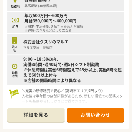
北高崎駅 (JR信越本線)
勤務地
年収500万円～600万円
月給350,000円～400,000円
給与
※想定・平均残業、各種手当を含んだ総額
※経験・スキルなどにより異なる
株式会社クスリのマルエ
法人
マルエ薬局 並榎店
名
9：00～18：30の内、
実働8時間・週40時間・週5日シフト制勤務
※休憩時間は実働6時間超えで45分以上、実働8時間超
勤務
えで60分以上付与
時間
※店舗の開局時間により異なる
＼充実の研修制度で安心／（高崎市エリア担当より）
入社後は半年間の店舗研修があるため、新しい環境での業務スタ
ートも基礎からしっかりと習得できます。
＊------------------------------------------＊
詳細を見る
お問い合わせ
【店舗情報と応需状況について】
■最寄り駅である北高崎駅から車で6分ほどの場所に位置し、車
通勤が可能な調剤薬局の求人です。