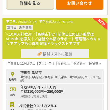
【店舗情報と応需状況について】
詳細を見る
お問い合わせ
■群馬県太田市に位置し、東武桐生線の三枚橋駅が最寄りとなる
好立地で通勤にも便利な調剤薬局の求人です。
■門前にある病院から、主に精神科や神経科の処方箋を月に約
1135枚応需している地域密着型の店舗です。
更新日：
2026/08/04
薬剤師求人ID：
461396
■薬剤師3名体制で、最新機材も完備されているため効率的に調
剤業務へ集中できる整った設備環境が魅力です。
正社員
調剤薬局
＼10月入社歓迎／【高崎市】≪年間休日120日≫薬歴は
【募集背景と求める人物像について】
Musubiを導入♪／店舗や本部のサポート管理職へのキャ
■現在は欠員補充のための募集を行っており、50代前半までの
リアアップも◎群馬発祥ドラッグストアです
幅広い年齢層の方を性別不問で歓迎しております。
■紹介料率の交渉により採用に対する熱意が高まっており、即戦
検討リストに追加
力としてご活躍いただける方を求めています。
■患者様へ有益な情報提供を行うなど、付加価値のあるサービス
提供に共感し共に取り組んでいただける方をお待ちしていま
年間休日120日以上
ブランク可
転勤なし
車通勤可
住宅補助(手当)あり
す。
群馬県 高崎市
【法人特徴について】
井野駅 (JR両毛線)／井野駅 (JR上越線)／井野駅 (山万ユーカリが丘
勤務地
■茨城県、栃木県、群馬県エリアを中心に25店舗の調剤薬局を展
線)
開している、地域密着型の大手薬局チェーンです。
年収500万円～600万円
■大手調剤薬局のグループ会社である強みを活かし、福利厚生が
月給310,000円～350,000円
非常に充実しているため長く安心して働けます。
給与
※経験など考慮し決定
■店舗間の異動が発生する場合でも、ご自宅から60分圏内の範
囲に限定されているため生活基盤を維持できます。
株式会社クスリのマルエ
法人