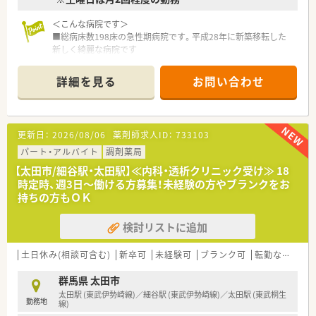
＜こんな病院です＞
■総病床数198床の急性期病院です。平成28年に新築移転した
新しく綺麗な病院です
■昭和58年に泌尿器科病院として開設して以来、
腎・尿管結石破砕装置を導入するなど高度な先端医療を実施し
詳細を見る
お問い合わせ
ています。
■現在は整形外科においても専門性の高い治療を行っており、
特にスポーツ整形の分野では膝の手術だけで年間1000件以上
の手術を実施するなど、
更新日：
2026/08/06
薬剤師求人ID：
733103
■日本トップクラスの症例数を誇ります。地域の中核となる医
療機関です。
パート・アルバイト
調剤薬局
■院内の風通しは非常によく面倒なしがらみもありません。と
【太田市/細谷駅・太田駅】≪内科・透析クリニック受け≫ 18
ても働き易い環境が整っています。
時定時、週3日～働ける方募集！未経験の方やブランクをお
■隣接に託児所も完備しております。
持ちの方もＯＫ
＜就業条件＞
検討リストに追加
■勤務薬剤師の募集になります。
■日勤のみの勤務となります。
■賞与実績4.1ヶ月になります。
土日休み(相談可含む)
新卒可
未経験可
ブランク可
転勤なし
車
■隣接の託児所も利用可能です。
群馬県 太田市
太田駅 (東武伊勢崎線)／細谷駅 (東武伊勢崎線)／太田駅 (東武桐生
勤務地
線)