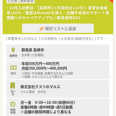
収入を目指せます。
正社員
調剤薬局
■年に2回の賞与に加え、業績により決算賞与が支給されるため
＼10月入社歓迎／【高崎市】≪年間休日120日≫ 産育休復帰
年収アップが可能です。
率100％／薬歴はMusubiを導入／店舗や本部のサポート管
■遠方への転勤がないため、地域に根差して長期的に安定して就
理職へのキャリアアップも◎群馬発祥DGS
業できます。
検討リストに追加
【勤務実態について】
■平日は18時30分までの勤務であり、土曜日は13時までのため
メリハリをつけて働けます。
年間休日120日以上
土日祝休み
土日休み(相談可含む)
ブランク可
■日曜と祝日に加え、木曜日を休日にすることで完全週休2日制
を実現しています。
群馬県 高崎市
■近隣店舗との連携により急な休みにも対応できる体制がある
吉井駅 (上信電鉄)
勤務地
ため、安心して働けます。
年収500万円～600万円
【職場環境と雰囲気】
月給350,000円～400,000円
■店舗に裁量があるため、店舗ごとの個性を活かしながら主体的
給与
※想定・平均残業、各種手当を含んだ総額
に業務に取り組めます。
※経験・スキルなどにより異なる
■最新の電子薬歴が全店舗に導入されており、安心かつ効率よく
業務に専念できる環境です。
株式会社クスリのマルエ
■グループ会社のホテルやゴルフ事業での割引制度があり、プラ
法人
マルエ薬局 吉井店
イベートも充実できます。
名
月～金 9：00～18：00（休憩60分）
実働8時間・週40時間・週5日勤務
勤務
※店舗の開局時間により異なる
時間