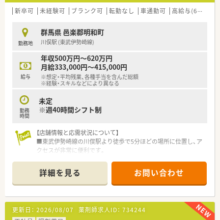
新卒可
未経験可
ブランク可
転勤なし
車通勤可
高給与(600万円以上)
群馬県 邑楽郡明和町
川俣駅 (東武伊勢崎線)
勤務地
年収500万円～620万円
月給333,000円～415,000円
給与
※想定・平均残業、各種手当を含んだ総額
※経験・スキルなどにより異なる
未定
※週40時間シフト制
勤務
時間
【店舗情報と応需状況について】
■東武伊勢崎線の川俣駅より徒歩で5分ほどの場所に位置し、ア
クセスが非常に便利です。
■新しく開局するクリニックの門前として整形外科と皮膚科の
処方箋を応需する予定です。
詳細を見る
お問い合わせ
■薬剤師4～5名と事務員3～4名体制でのスタートが予定されて
おり、多人数で協力して勤務します。
【求人情報について】
更新日：
2026/08/07
薬剤師求人ID：
734244
■経験に応じて年収500万円から650万円の範囲で決定され、高