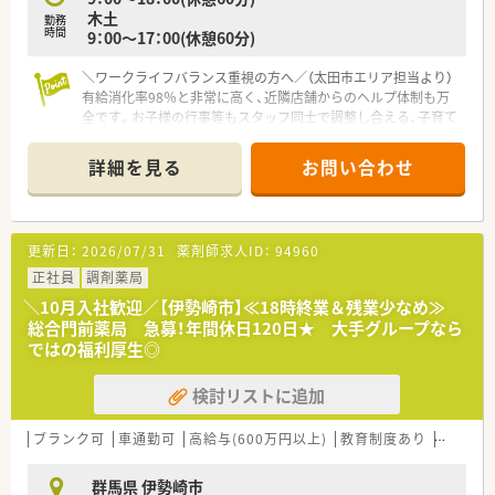
【想定されるキャリアイメージ】
木土
勤務
■在宅医療の豊富な実績があるため、専門性を高めて在宅分野の
時間
9：00～17：00(休憩60分)
スペシャリストを目指せます。
■総合病院門前やクリニック門前など多様な店舗があり、幅広い
＼ワークライフバランス重視の方へ／（太田市エリア担当より）
処方箋の知識を習得できます。
有給消化率98％と非常に高く、近隣店舗からのヘルプ体制も万
■本人の希望と適性に応じて、管理薬剤師やマネジメント職への
全です。お子様の行事等もスタッフ同士で調整し合える、子育て
キャリアアップも可能です。
世代にも優しい理想的な職場ですよ。
＊------------------------------------------＊
詳細を見る
お問い合わせ
【店舗情報と応需状況について】
■総合病院の門前に位置しており処方箋は一日平均150枚ほど
で非常に多くの科目を経験することが可能です。
■備蓄品目数は約2000品目と幅広く新卒からベテランまで多く
更新日：
2026/07/31
薬剤師求人ID：
94960
のスタッフが切磋琢磨し業務に励んでいます。
■15年以上の実績がある在宅業務にも注力しており個人宅から
正社員
調剤薬局
施設まで多岐にわたるニーズに対応しています。
＼10月入社歓迎／【伊勢崎市】≪18時終業＆残業少なめ≫
総合門前薬局 急募！年間休日120日★ 大手グループなら
【募集背景と求める人物像について】
ではの福利厚生◎
■在宅業務のさらなる拡大と人員体制の強化を目指して即戦力
となる正社員の薬剤師を新たに募集しています。
検討リストに追加
■施設への訪問が多いため普通自動車の運転ができる方を求め
ており病院での経験のみの方も提案可能です。
■現場との距離が近い社風のため周囲と円滑にコミュニケーシ
ブランク可
車通勤可
高給与(600万円以上)
教育制度あり
シフト
ョンを取りながら主体的に動ける方を歓迎します。
群馬県 伊勢崎市
【勤務実態について】