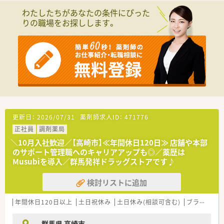
わたしたちがあなたの条件にぴった
りの職場をお探しします。
更新日：
2026/07/31
薬剤師求人ID：
471776
正社員
調剤薬局
＼10月入社歓迎／【高崎市】≪年間休日120日≫ 店舗や本部
のサポート管理職へのキャリアアップも◎／薬歴は
Musubiを導入／群馬発祥ドラッグストアです♪
検討リストに追加
年間休日120日以上
土日祝休み
土日休み(相談可含む)
ブランク可
群馬県 高崎市