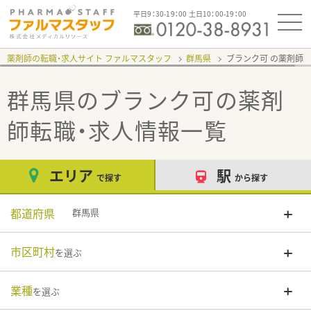
平日9：30-19：00 土日10：00-19：00
薬剤師の転職・求人サイト ファルマスタッフ
群馬県
ブランク可
群馬県のブランク可
の薬剤
師転職・求人情報一覧
エリア
駅
で探す
から探す
都道府県
群馬県
市区町村
を選ぶ
業種
を選ぶ