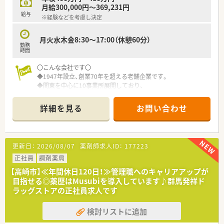
■仕事と家庭を両立させながら、産前産後休業や育児休業を取得
月給300,000円～369,231円
した後に職場復帰を果たした方が活躍中です。
給与
※経験などを考慮し決定
■今後のキャリアアップを見据え、入社後の充実した研修制度を
利用して着実にスキルを磨いている方々です。
月火水木金8:30～17:00（休憩60分）
勤務
【やりがい/おすすめポイント】
時間
■薬を提供するだけでなく、人との関わりを大切にしながら地域
の健康生活を直接支える大きなやりがいがあります。
〇こんな会社です〇
■大手グループならではの安定した経営基盤と、地域密着型企業
◆1947年設立、創業70年を超える老舗企業です。
ならではの温かさを併せ持つ点がおすすめです。
◆関東を中心に10事業所展開しており、
■ご自身のライフステージが変化しても、柔軟な働き方ができる
動物用医薬品の取扱い高では全国トップクラスの実績をお持ち
制度が整っており長く安心して勤務できます。
です。
詳細を見る
お問い合わせ
◆人と動物の健康づくりに努めており、
これまでのに200社以上の製薬会社・動物医療関係者との取引実
績がございます。
更新日：
2026/08/07
薬剤師求人ID：
177223
〇求人について〇
医薬品卸の営業所内での一般薬剤師の募集です。
正社員
調剤薬局
簡単なPC作業をメインに対応いただくため、
【高崎市】≪年間休日120日！≫管理職へのキャリアアップが
基本的な操作ができれば企業での就業経験なく
目指せる◎薬歴はMusubiを導入しています♪群馬発祥ド
ご活躍いただける環境です。
ラッグストアの正社員求人です
〇働き方について〇
検討リストに追加
平日8：30-17：00の勤務で、
皆さん残業なく定時で帰宅されています。