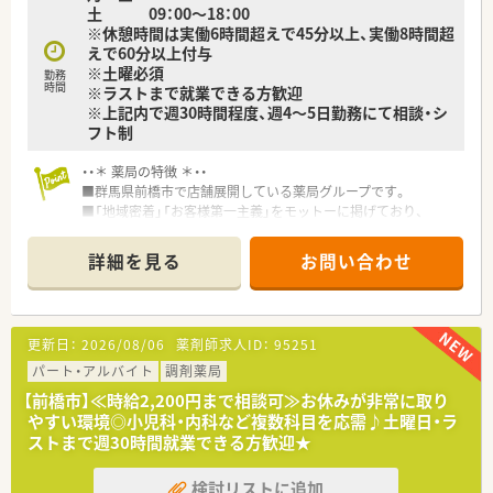
土 09：00～18：00
です。
※休憩時間は実働6時間超えで45分以上、実働8時間超
■ワークライフバランスを大切にしながら、子育てと両立して無
えで60分以上付与
理なく働き続けているママさん薬剤師の方も多数活躍しており
※土曜必須
ます。
勤務
時間
※ラストまで就業できる方歓迎
※上記内で週30時間程度、週4～5日勤務にて相談・シ
【こんな方にオススメ】
フト制
■プライベートの時間を大切にしたい方には、残業が少なく長期
休暇も取得できるこちらの求人が非常にオススメできる環境で
・・＊ 薬局の特徴 ＊・・
す。
■群馬県前橋市で店舗展開している薬局グループです。
■将来的に管理職を目指してキャリアアップを図りたい方には、
■「地域密着」「お客様第一主義」をモットーに掲げており、
出店ペースが早くポストが豊富なこちらの企業がぴったり合い
地域の方向けの健康セミナーや、子どもたちが参加する薬剤師
ます。
体験教室を開催。
■調剤業務だけでなくOTCや在宅業務など幅広い分野のスキル
詳細を見る
お問い合わせ
地域のみなさんから親しまれる企業です。
を身につけ、地域医療の専門家として成長したい方に最適です。
■電子薬歴や監査システム、2次元バーコードシステムなど最新
設備を完備。
使用機材も全自動分包機、軟膏ミキサーなど整備されており、
更新日：
2026/08/06
薬剤師求人ID：
95251
安全かつ効率よく、
業務ができる環境です。
パート・アルバイト
調剤薬局
【前橋市】≪時給2,200円まで相談可≫お休みが非常に取り
やすい環境◎小児科・内科など複数科目を応需♪土曜日・ラ
ストまで週30時間就業できる方歓迎★
検討リストに追加