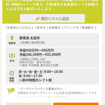
科・神経科メインの処方。欠員補充の急募案件につき即戦力
【募集背景と求める人物像について】
となる方を大歓迎いたします。
■患者様へのサービス向上と店舗の体制強化を目的とした、前向
きな増員募集を積極的に行っています。
検討リストに追加
■調剤未経験の方やブランクがある方も歓迎しており、学ぶ意欲
と向上心を持っている方を求めています。
■幅広い年代のスタッフが活躍しているため、協調性を大切にし
年間休日120日以上
新卒可
未経験可
ブランク可
車通勤可
高給与
周囲と円滑にコミュニケーションが取れる方を歓迎します。
群馬県 太田市
【法人特徴について】
三枚橋駅 (東武桐生線)
勤務地
■地域密着型の経営方針を掲げており、現場で働くスタッフの意
見が反映されやすい風通しの良い社風です。
年収430万円～650万円
■一人ひとりのスキルに合わせた教育研修制度が充実している
月給286,000円～433,000円
ため、無理なく着実に成長できる環境です。
※経験など考慮し決定
■産休や育休の取得実績が豊富にあり、ライフステージが変化し
給与
昇給（年1回） 賞与（年2回）
ても長く安心して働き続けられる企業です。
※想定・平均残業、諸手当含む総額
月・火・水・金・土：9:00～18:00
【やりがい/おすすめポイント】
木：9:00～17:30
■地域住民の健康を支える身近な存在として、患者様から直接感
勤務
※週40時間のシフト制
時間
謝の言葉をいただける喜びがあります。
■頑張りや成果がしっかりと評価される昇給制度が整っており、
＼ワークライフバランス重視の方へ／
高いモチベーションを維持して働けます。
年間休日126日でプライベートも充実！社員休暇時はエリアマネ
■スタッフ同士の仲が非常に良く、業務で困った時にもお互いに
ージャーがヘルプに入る安心の環境です。
助け合える温かくて和やかな雰囲気です。