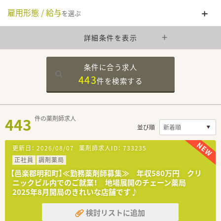
雇用形態 / 給与
を選ぶ
詳細条件を表示
条件に合う求人
443
件を
検索する
443
件の薬剤師求人
並び順
更新日：
2026/08/07
薬剤師求人ID：
733235
正社員
調剤薬局
【邑楽郡明和町】≪勤務薬剤師募集≫ 年収580万円 クリ
ニックビル内でのご就業！ 地場展開のチェーン薬局
2025年8月開局のきれいな店舗です♪
検討リストに追加