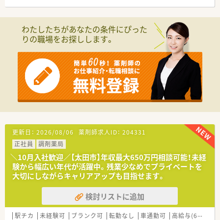
【法人特徴について】
■群馬県を中心に東京や神奈川などの首都圏エリアにて、合計
わたしたちがあなたの条件にぴった
39店舗を展開している安定企業です。
りの職場をお探しします。
■調剤薬局の運営以外にも不動産やホテル事業などを手がけて
おり、多角的な経営を行っています。
■今後もM&Aなどを通じて店舗網の拡大を計画しており、成長
性と将来性を兼ね備えた法人です。
【求人情報について】
■希少な土日祝休みでありながら18時終業という好条件のた
め、プライベートを重視できます。
■これまでの経験等を考慮して年収500万円から600万円の提示
が可能であり、高待遇が期待できます。
■転居を伴う転勤は発生しないため、慣れ親しんだ地域で腰を据
更新日：
2026/08/06
薬剤師求人ID：
204331
えて長く働くことが可能です。
正社員
調剤薬局
【勤務実態について】
＼10月入社歓迎／【太田市】年収最大650万円相談可能！未経
■平日の営業時間は18時までとなっており、残業も少ないため
験から幅広い年代が活躍中。残業少なめでプライベートを
仕事後の時間を有効に使えます。
大切にしながらキャリアアップも目指せます。
■お休みは土日祝日が定休となっているため、週末の予定が立て
やすくリフレッシュしやすいです。
検討リストに追加
■近隣エリアに系列店舗が複数あるため、急な欠員が出た際もヘ
ルプ体制が整っており安心です。
駅チカ
未経験可
ブランク可
転勤なし
車通勤可
高給与(600万円以上)