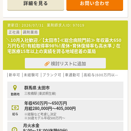
詳細を見る
お問い合わせ
【店舗情報と応需状況について】
■最寄り駅である東武伊勢崎線の太田駅から車で約7分ほどの立
地に店舗があります。
■近隣のクリニックから内科の処方箋を中心に、複数の医療機関
更新日：
2026/07/31
薬剤師求人ID：
97019
から応需しています。
■1日あたり約60枚の処方箋に対して、常時3名以上の薬剤師で
正社員
調剤薬局
対応する体制です。
＼10月入社歓迎／【太田市】≪総合病院門前≫ 年収最大650
万円も可！有給取得率98％！産休・育休復帰率も高水準♪在
【募集背景と求める人物像について】
宅医療15年以上の実績を誇る地域密着の薬局
■今後の在宅医療の需要拡大を見据えて、体制を強化するための
増員募集となります。
検討リストに追加
■在宅医療に興味があり、チームの一員として協調性を持って業
務に取り組める方を求めています。
■調剤業務の経験をお持ちの方であれば、病院勤務のみのご経験
新卒可
未経験可
ブランク可
車通勤可
高給与(600万円以上)
寮・
の方も歓迎しています。
群馬県 太田市
【勤務実態について】
三枚橋駅 (東武桐生線)
勤務地
■各店舗が近隣にあるためヘルプ体制が充実しており、有給消化
率は98%と高い水準です。
年収450万円～650万円
■月間の平均残業時間は10時間程度と少なく、残業代は1分単位
月給280,000円～405,000円
でしっかりと支給されます。
給与
※経験など考慮し決定
■産休・育休からの復帰率は100％で、復帰後には時短勤務制度
※30歳モデル年収500万円～
も利用することが可能です。
月火水金
9：00～18：00(休憩60分)