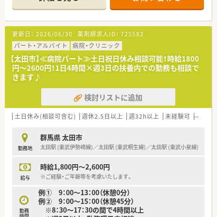
用し、地域の医療機関との連携を強化し地域の中核病院としての
役割を果たすべく取り組んでいます。
更新日：
2026/06/30
薬剤師求人ID：
725582
パート・アルバイト
病院・クリニック
【太田市】≪病院パート≫土日祝日休み相談可能！時給1800
円～2600円！1日4時間×週3日の扶養内での勤務も相談で
きます♪
検討リストに追加
土日休み(相談可含む)
週休2.5日以上
週32h以上
未経験可
ブラン
群馬県 太田市
太田駅 (東武伊勢崎線)／太田駅 (東武桐生線)／太田駅 (東武小泉線)
勤務地
時給1,800円～2,600円
※ご経験・ご年齢等を考慮いたします。
給与
例① 9：00～13：00（休憩0分）
例② 9：00～15：00（休憩45分）
※8：30～17：30の間で4時間以上
勤務
時間