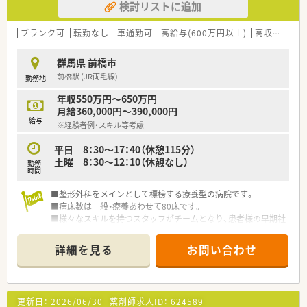
検討リストに追加
ブランク可
転勤なし
車通勤可
高給与(600万円以上)
高収入
~1
群馬県 前橋市
前橋駅 (JR両毛線)
勤務地
年収550万円～650万円
月給360,000円～390,000円
給与
※経験者例・スキル等考慮
平日 8：30～17：40（休憩115分）
土曜 8：30～12：10（休憩なし）
勤務
時間
■整形外科をメインとして標榜する療養型の病院です。
■病床数は一般・療養あわせて80床です。
■様々なスキルを持つスタッフがチームとなり、患者様の早期社
会復帰を図るべく最善を尽くします。
詳細を見る
お問い合わせ
更新日：
2026/06/30
薬剤師求人ID：
624589