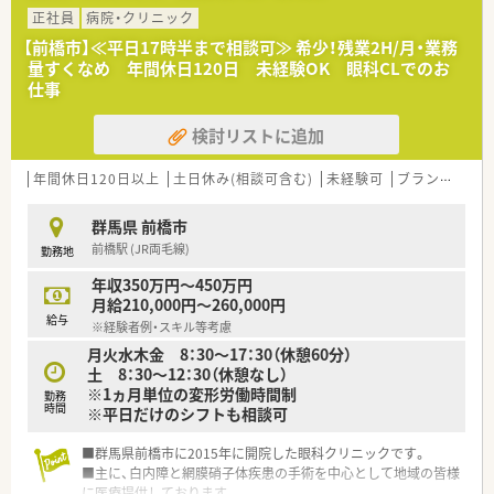
正社員
病院・クリニック
【前橋市】≪平日17時半まで相談可≫ 希少！残業2H/月・業務
量すくなめ 年間休日120日 未経験OK 眼科CLでのお
仕事
検討リストに追加
年間休日120日以上
土日休み(相談可含む)
未経験可
ブランク可
群馬県 前橋市
前橋駅 (JR両毛線)
勤務地
年収350万円～450万円
月給210,000円～260,000円
給与
※経験者例・スキル等考慮
月火水木金 8：30～17：30（休憩60分）
土 8：30～12：30（休憩なし）
※1ヵ月単位の変形労働時間制
勤務
時間
※平日だけのシフトも相談可
■群馬県前橋市に2015年に開院した眼科クリニックです。
■主に、白内障と網膜硝子体疾患の手術を中心として地域の皆様
に医療提供しております。