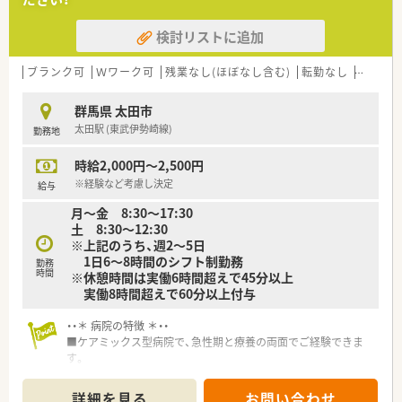
検討リストに追加
ブランク可
Ｗワーク可
残業なし(ほぼなし含む)
転勤なし
車通勤
群馬県 太田市
太田駅 (東武伊勢崎線)
勤務地
時給2,000円～2,500円
※経験など考慮し決定
給与
月〜金 8:30〜17:30
土 8:30〜12:30
※上記のうち、週2～5日
1日6～8時間のシフト制勤務
勤務
時間
※休憩時間は実働6時間超えで45分以上
実働8時間超えで60分以上付与
・・＊ 病院の特徴 ＊・・
■ケアミックス型病院で、急性期と療養の両面でご経験できま
す。
■一般、急性期医療の充実と質の向上をめざしており、介護保険
型療養病棟や
詳細を見る
お問い合わせ