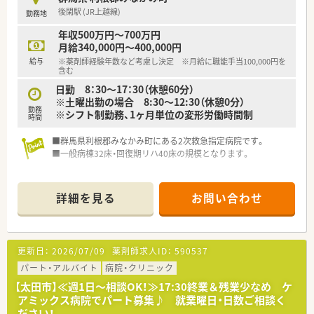
後閑駅 (JR上越線)
勤務地
年収500万円～700万円
月給340,000円～400,000円
給与
※薬剤師経験年数など考慮し決定 ※月給に職能手当100,000円を
含む
日勤 8：30～17：30（休憩60分）
※土曜出勤の場合 8:30～12:30（休憩0分）
勤務
※シフト制勤務、1ヶ月単位の変形労働時間制
時間
■群馬県利根郡みなかみ町にある2次救急指定病院です。
■一般病棟32床・回復期リハ40床の規模となります。
詳細を見る
お問い合わせ
更新日：
2026/07/09
薬剤師求人ID：
590537
パート・アルバイト
病院・クリニック
【太田市】≪週1日～相談OK！≫17:30終業＆残業少なめ ケ
アミックス病院でパート募集♪ 就業曜日・日数ご相談く
ださい！