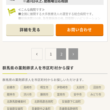
※週3日以上、勤務曜日応相談
≪こんな病院です≫
■全国に展開する大手医療法人の運営する総合病院です。
■総病床数350床、急性期病床の他、回復期リハビリテーション
病棟、特殊疾患病棟、療養病棟など多様な病床を備えています。
■内科系、外科系バランスよく約20の診療科を標榜し、地域の幅
詳細を見る
お問い合わせ
広いニーズに応えています。
■大手医療法人ならではの院内外の研修制度があり、きめ細かい
教育体制が整っています。
≪業務内容≫
1
2
■中央業務(内服調剤・注射調剤)
■病棟業務
■無菌製剤業務
■服薬指導
群馬県の薬剤師求人を市区町村から探す
■各種委員会活動 等
群馬県の薬剤師求人を市区町村からお探しいただけます。
≪おすすめポイント≫
■8時30分～17時30分の間で4時間から相談できます。9時～13
前橋市
高崎市
桐生市
伊勢崎市
太田市
沼田市
時の勤務も相談ＯＫ
■土日祝日休みも相談可能です。
館林市
渋川市
藤岡市
富岡市
安中市
みどり市
■院内託児所完備しています。子育てとの両立も叶う職場環境
北群馬郡榛東村
北群馬郡吉岡町
甘楽郡下仁田町
です。
■大手医療法人ならではの研修体制や、福利厚生が整っていま
甘楽郡甘楽町
吾妻郡中之条町
吾妻郡長野原町