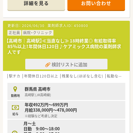
■やりたい事が明確な人、勉強が好きな人、地域貢献に魅力を感
詳細を見る
お問い合わせ
じている人などにとって当院は働きやすく、やりがいが見いだせ
る病院です。
■将来のビジョンとしては、現在行っている健診事業をさらに推
し進め、病気の予防・早期発見、急性期医療、回復期のリハビリテ
更新日：
2026/06/30
薬剤師求人ID：
450800
ーションなど、体に関するあらゆる問題をカバーできるトータル
な医療機関としてさらに発展させたいと考えています。
正社員
病院・クリニック
【高崎市｜高崎駅】≪当直なし≫ 18時終業◎ 有給取得率
85％以上！年間休日120日♪ケアミックス病院の薬剤師求
人です
検討リストに追加
駅チカ
年間休日120日以上
残業なし(ほぼなし含む)
転勤なし
車
群馬県 高崎市
高崎駅 (JR高崎線)
勤務地
年収492万円～699万円
月給338,000円～478,000円
給与
※経験など考慮し決定
月～土
日勤 9:00〜18:00