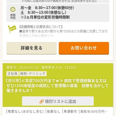
※月給には基本給のほか職務手当手当、処遇改善手当を含む
月～金 8:30～17:00（休憩60分）
土 8:30～13:00（休憩なし）
勤務
※1ヵ月単位の変形労働時間制
時間
【店舗情報と応需状況について】
■最寄り駅である渋川駅から車で8分ほどの距離に位置しており
車通勤も可能な職場です。
■内科や小児科をはじめ精神科や各種専門外来など幅広い科目
の処方箋を応需しています。
詳細を見る
お問い合わせ
■現在は薬剤師の常勤2名体制となっており、互いに協力しなが
ら日々の業務に対応しております。
【想定されるキャリアイメージ】
更新日：
2026/07/30
薬剤師求人ID：
702281
■まずは勤務薬剤師として幅広い科目の処方箋に対応し、病院薬
剤師としての経験を積めます。
正社員
病院・クリニック
■将来的には管理薬剤師として部門を牽引し、より責任あるポジ
【渋川市】≪年収700万円まで★≫ 病院で管理経験ある方は
ションでの活躍が期待されます。
ぜひ！150床程度の病院にて管理職の募集 経験を活かして
■教育制度を通じて専門的な知識を深め、地域医療の要としてキ
働きませんか？
ャリアを構築できる環境です。
検討リストに追加
【想定される業務内容】
■病院内において医師の処方箋に基づく調剤業務全般を正確か
つ迅速に担当していただきます。
残業なし(ほぼなし含む)
転勤なし
車通勤可
高給与(600万円以上)
■調剤されたお薬の監査業務を行い、患者様へ安全にお薬を渡す