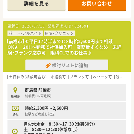
■標榜科目としては整形外科・リウマチ科・内科・リハビリテーシ
詳細を見る
お問い合わせ
ョン科です。
■ベテラン薬剤師が多く在籍していますので、しっかりと経験を
積みたい方にとってはとても整った環境です。
更新日：
2026/07/15
薬剤師求人ID：
624591
パート・アルバイト
病院・クリニック
【前橋市】≪平日17時半まで！≫ 時給2,600円まで相談
OK★ 20H～勤務で社保加入可 業務量すくなめ 未経
験・ブランク応募可 眼科CLでのお仕事♪
検討リストに追加
土日休み(相談可含む)
未経験可
ブランク可
Ｗワーク可
残業なし(ほぼなし含む)
群馬県 前橋市
前橋駅 (JR両毛線)
勤務地
時給2,300円～2,600円
経験など考慮し決定
給与
月火水木金 8：30～17：30（休憩60分）
土 8：30～12：30（休憩なし）