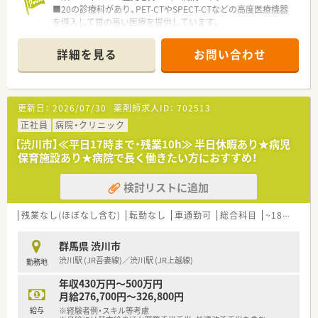
■20の診療科があり、PET-CTやSPECT-CTなどの高度医療機器
を導入して質の高い医療を提供しています。
■急性期医療・高度な医療の充実はもとより、地域包括ケア病
棟、回復期リハビリテーション病棟、訪問看護ステーションを活
詳細を見る
お問い合わせ
用し、地域の医療機関との連携を強化し地域の中核病院としての
役割を果たすべく取り組んでいます。
更新日：
2026/07/30
薬剤師求人ID：
702513
正社員
病院・クリニック
【渋川市】≪平日17時まで・残業10h≫ 半日休暇あり★病児
保育施設あり★病院で長く働きたい方におすすめ！
検討リストに追加
残業なし(ほぼなし含む)
転勤なし
車通勤可
総合科目
~18時までの職場
群馬県 渋川市
渋川駅 (JR吾妻線)／渋川駅 (JR上越線)
勤務地
年収430万円～500万円
月給276,700円～326,800円
給与
※経験者例・スキル等考慮