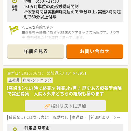
早番 8:30〜17:30
※1ヵ月単位の変形労働時間制
勤務
時間
※休憩時間は実働6時間超えで45分以上、実働8時間超
えで60分以上付与
＜こんな病院です＞
■群馬県高崎市にある全85床のケアミックス病院です。リウマ
チ・整形外科などを専門に扱っています。
■JR高崎駅より徒歩5分の好立地にございます。
■標榜科目としては整形外科・リウマチ科・内科・リハビリテーシ
詳細を見る
お問い合わせ
ョン科です。
■ベテラン薬剤師が多く在籍していますので、しっかりと経験を
積みたい方にとってはとても整った環境です。
更新日：
2026/06/30
薬剤師求人ID：
673951
正社員
病院・クリニック
【高崎市】≪17時で終業≫ 残業3h/月♪ 歴史ある療養型病院
で常勤募集 入院＆外来どちらの経験も積めます
検討リストに追加
残業なし(ほぼなし含む)
転勤なし
車通勤可
託児所あり
シフト制
群馬県 高崎市