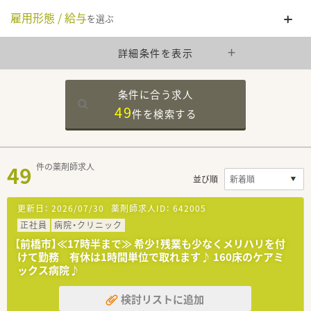
雇用形態 / 給与
を選ぶ
詳細条件を表示
条件に合う求人
49
件を
検索する
49
件の薬剤師求人
並び順
更新日：
2026/07/30
薬剤師求人ID：
642005
正社員
病院・クリニック
【前橋市】≪17時半まで≫ 希少！残業も少なくメリハリを付
けて勤務 有休は1時間単位で取れます♪ 160床のケアミ
ックス病院♪
検討リストに追加