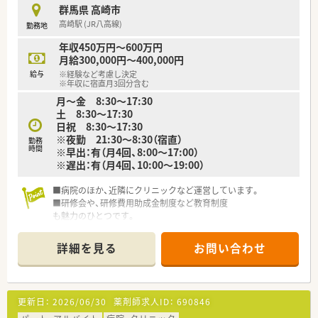
群馬県 高崎市
高崎駅 (JR八高線)
勤務地
年収450万円～600万円
月給300,000円～400,000円
給与
※経験など考慮し決定
※年収に宿直月3回分含む
月～金 8:30～17:30
土 8:30～17:30
日祝 8:30～17:30
※夜勤 21:30～8:30（宿直）
勤務
時間
※早出：有（月4回、8:00～17:00）
※遅出：有（月4回、10:00～19:00）
■病院のほか、近隣にクリニックなど運営しています。
■研修会や、研修費用助成金制度など教育制度
も魅力のひとつです。
■医療安全に積極的に取り組んでいます。
電子カルテを全面導入し、第3者評価認定の取得も積極的に取り
詳細を見る
お問い合わせ
組みながら、医療事故防止につとめています。
■設備の充実・快適な環境づくりはもとより、大規模災害時にお
いてもしっかり」とした医療が提供でき、かつ地域の避難場所と
して活用できる施設です。
更新日：
2026/06/30
薬剤師求人ID：
690846
■福利厚生面も充実、保育施設も完備しております。