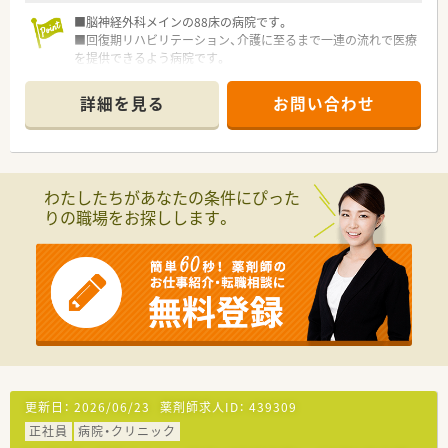
■脳神経外科メインの88床の病院です。
■回復期リハビリテーション、介護に至るまで一連の流れで医療
を提供できるよう病院です。
■開院して40年程経つ、歴史のある病院です。
詳細を見る
お問い合わせ
わたしたちがあなたの条件にぴった
りの職場をお探しします。
更新日：
2026/06/23
薬剤師求人ID：
439309
正社員
病院・クリニック