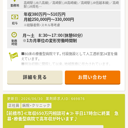
高崎駅 (JR八高線)／高崎駅 (JR高崎線)／高崎駅 (JR信越本線)／高崎
勤務地
駅 (JR両毛
…
年収380万円～510万円
月給250,000円～330,000円
給与
※経験者例・スキル等考慮
月～土 8：30〜17：00（休憩60分）
※1カ月単位の変形労働時間制
勤務
時間
■80床の療養型病院です。付設施設として人工透析室24室を備
えています。
■明治初期に開院して以来、地域医療に尽力されています。
詳細を見る
お問い合わせ
更新日：
2026/06/30
薬剤師求人ID：
669876
正社員
病院・クリニック
【前橋市】≪年収650万円相談可★≫ 平日17時台に終業 急
募・療養型病院で高年収が叶います♪