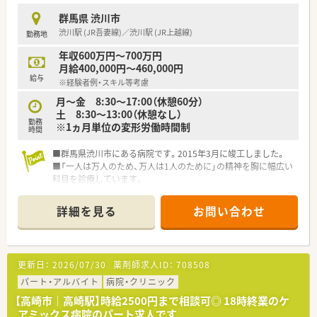
ための重要な役割を担います。
群馬県 渋川市
■患者様に対して分かりやすい服薬指導を行い、医薬品の適切な
渋川駅 (JR吾妻線)／渋川駅 (JR上越線)
勤務地
管理業務にも従事していただきます。
年収600万円～700万円
【こんな方にオススメ】
月給400,000円～460,000円
■残業が少なく夕方には退勤できるため、プライベートの時間を
給与
※経験者例・スキル等考慮
大切にしたい方にオススメです。
■総合病院で多岐にわたる科目の処方箋を経験し、薬剤師として
月～金 8:30～17:00（休憩60分）
のスキルを磨きたい方に最適です。
土 8:30～13:00（休憩なし）
勤務
■充実した福利厚生や手当が用意されているため、一つの職場で
※1ヵ月単位の変形労働時間制
時間
長く安定して働きたい方にオススメです。
■群馬県渋川市にある病院です。2015年3月に竣工しました。
■「一人は万人のため、万人は1人のために」の精神を胸に幅広い
科目を診療しています。
詳細を見る
お問い合わせ
更新日：
2026/07/30
薬剤師求人ID：
708508
パート・アルバイト
病院・クリニック
【高崎市｜高崎駅】時給2500円まで相談可◎ 18時終業のケ
アミックス病院のパート求人です