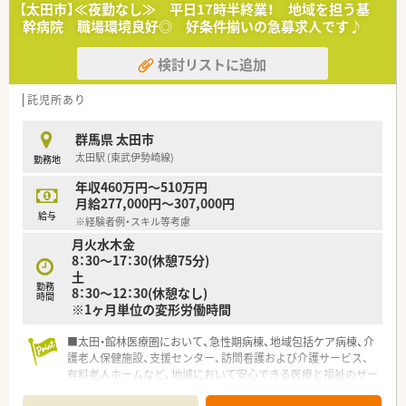
【太田市】≪夜勤なし≫ 平日17時半終業！ 地域を担う基
幹病院 職場環境良好◎ 好条件揃いの急募求人です♪
検討リストに追加
託児所あり
群馬県 太田市
太田駅 (東武伊勢崎線)
勤務地
年収460万円～510万円
月給277,000円～307,000円
給与
※経験者例・スキル等考慮
月火水木金
8：30～17：30(休憩75分)
土
勤務
8：30～12：30(休憩なし)
時間
※1ヶ月単位の変形労働時間
■太田・館林医療圏において、急性期病棟、地域包括ケア病棟、介
護老人保健施設、支援センター、訪問看護および介護サービス、
有料老人ホームなど、地域において安心できる医療と福祉のサー
ビスを提供しています。