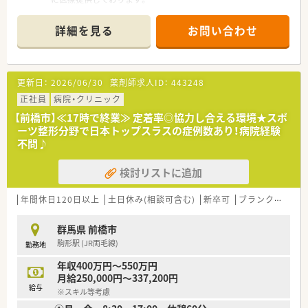
詳細を見る
お問い合わせ
更新日：
2026/06/30
薬剤師求人ID：
443248
正社員
病院・クリニック
【前橋市】≪17時で終業≫ 定着率◎協力し合える環境★スポ
ーツ整形分野で日本トップスラスの症例数あり！病院経験
不問♪
検討リストに追加
年間休日120日以上
土日休み(相談可含む)
新卒可
ブランク可
残業
群馬県 前橋市
駒形駅 (JR両毛線)
勤務地
年収400万円～550万円
月給250,000円～337,200円
給与
※スキル等考慮