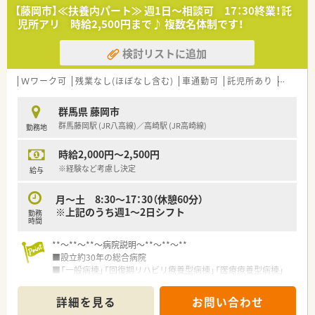
料です！
【藤岡市】≪扶養内パート≫ 週1日～相談可 17：30終業！託
児所アリ 時給2,500円まで♪ 複数名体制です！
＜こんな働き方です＞
■薬剤師さんは常勤3名、クラーク1名で構成されています。
検討リストに追加
50代男性、30～40代の男女1名ずつです。
穏やかな方が多いため、落ち着いて働きたい方にオススメで
す。
Ｗワーク可
残業なし(ほぼなし含む)
車通勤可
託児所あり
扶養内勤
■平日は8:30～17:30で比較的早く帰れます。残業もほとんどご
ざいません。
群馬県 藤岡市
■有給休暇は1時間単位で取得可能！
群馬藤岡駅 (JR八高線)／高崎駅 (JR高崎線)
勤務地
早退したい、子供の行事で2時間だけ使いたい方にも柔軟に対
応可能です。
時給2,000円～2,500円
■中央業務の他、病棟もまわっていただきます。
■資格関連もご興味があれば積極的にとれる環境はございま
※経験など考慮し決定
給与
す。
月～土 8:30～17：30（休憩60分）
＜こんな方にオススメです＞
※上記のうち週1～2日シフト
勤務
■これからも地域に根付いた診療を目指して職員一同前向きに
時間
取り組んでおります。
■病院薬剤師として頑張りたいけど、ほどほどにワークライフバ
**～**～**～病院説明～**～**～**
ランスも重視したい方は是非ご応募ください。
■設立約30年の総合病院
■「一般病棟」「回復期リハビリ療養型病棟」「医療療養型病棟」
「介護療養型病棟」を持つ総合病院
詳細を見る
お問い合わせ