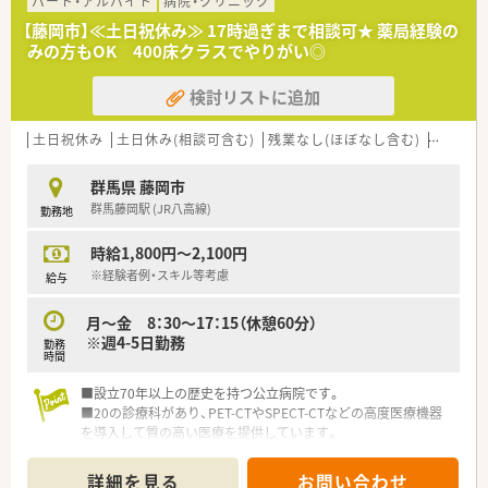
パート・アルバイト
病院・クリニック
【藤岡市】≪土日祝休み≫ 17時過ぎまで相談可★ 薬局経験の
みの方もOK 400床クラスでやりがい◎
検討リストに追加
土日祝休み
土日休み(相談可含む)
残業なし(ほぼなし含む)
転勤な
群馬県 藤岡市
群馬藤岡駅 (JR八高線)
勤務地
時給1,800円～2,100円
※経験者例・スキル等考慮
給与
月～金 8：30～17：15（休憩60分）
※週4-5日勤務
勤務
時間
■設立70年以上の歴史を持つ公立病院です。
■20の診療科があり、PET-CTやSPECT-CTなどの高度医療機器
を導入して質の高い医療を提供しています。
■急性期医療・高度な医療の充実はもとより、地域包括ケア病
棟、回復期リハビリテーション病棟、訪問看護ステーションを活
詳細を見る
お問い合わせ