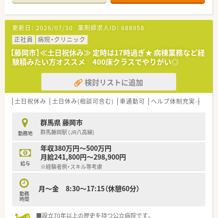
更新日：
2026/07/30
薬剤師求人ID：
688958
正社員
病院・クリニック
【藤岡市】≪土日祝休み≫ 定時は17時過ぎ★ 病棟業務など経
験積みたい方オススメ 400床クラスでやりがい◎
検討リストに追加
土日祝休み
土日休み(相談可含む)
車通勤可
ヘルプ体制充実
総合
群馬県 藤岡市
群馬藤岡駅 (JR八高線)
勤務地
年収380万円～500万円
月給241,800円～298,900円
給与
※経験者例・スキル等考慮
月～金 8:30～17:15（休憩60分）
勤務
時間
■設立70年以上の歴史を持つ公立病院です。