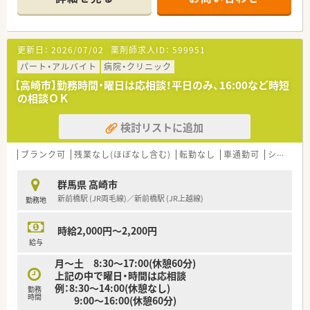
医療保険型療養病棟、デイケアセンターを開設しています。
■自分の大切な人をいつまでも思いやる気持ちを患者さんにも
同じ様にそそいでくれる、そんな方をお待ちしております。
更新日：
2026/07/02
薬剤師求人ID：
599951
パート・アルバイト
病院・クリニック
【高崎市】勤務時間・曜日は応相談！平日のみ、16:00など時短
の相談ＯＫ
検討リストに追加
ブランク可
残業なし(ほぼなし含む)
転勤なし
車通勤可
シフト制
群馬県 高崎市
新前橋駅 (JR両毛線)／新前橋駅 (JR上越線)
勤務地
時給2,000円～2,200円
給与
月～土 8:30〜17:00(休憩60分)
上記の中で曜日・時間は応相談
例：8:30～14:00(休憩なし)
勤務
時間
9:00～16:00(休憩60分)