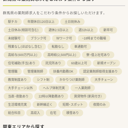
群馬県の薬剤師求人をこだわり条件からお探しいただけます。
駅チカ
年間休日120日以上
土日祝休み
土日休み(相談可含む)
週休2.5日以上
週32h以上
新卒可
未経験可
ブランク可
Ｗワーク可
~18時までの職場
残業なし(ほぼなし含む)
転勤なし
車通勤可
高給与(600万円以上)
高時給(2,500円以上)
寮・借上社宅あり
住宅補助(手当)あり
託児所あり
60歳以上可
新規オープン
管理職
管理薬剤師
扶養内勤務OK
認定薬剤師取得支援あり
教育制度あり
シフト制
かかりつけ薬剤師
大手チェーン
大手チェーン以外
ヘルプ体制充実
一人薬剤師
当直・夜勤あり
22時以降勤務あり
賃貸物件（家具付き）
生活環境充実
新幹線近く
短期・スポット
夜間のみ
総合科目
高収入
在宅
積雪あり
関東エリアから探す