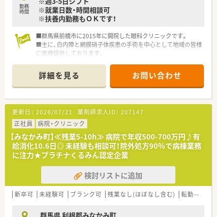
※週3-5日シフト
勤務
※就業日数・時間相談可
時間
※扶養内勤務もＯＫです！
■群馬県前橋市に2015年に開院した眼科クリニックです。
■主に、白内障と網膜硝子体疾患の手術を中心として地域の皆様
に医療提供しております。
詳細を見る
お問い合わせ
更新日：
2026/07/21
薬剤師求人ID：
207147
正社員
病院・クリニック
【みなかみ町】≪残業5-10h≫ 病院で年収500-700万円♪有
給消化10.6日◎ 未経験も相談可！院外処方90％で病棟業務
に注力★プラチナくるみん認定企業
検討リストに追加
新卒可
未経験可
ブランク可
残業なし(ほぼなし含む)
転勤なし
群馬県 利根郡みなかみ町