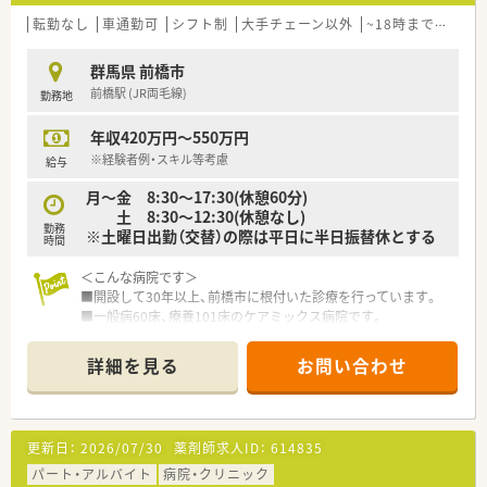
転勤なし
車通勤可
シフト制
大手チェーン以外
~18時までの職場
群馬県 前橋市
前橋駅 (JR両毛線)
勤務地
年収420万円～550万円
※経験者例・スキル等考慮
給与
月～金 8:30～17:30(休憩60分)
土 8:30～12:30(休憩なし)
勤務
※土曜日出勤（交替）の際は平日に半日振替休とする
時間
＜こんな病院です＞
■開設して30年以上、前橋市に根付いた診療を行っています。
■一般病60床、療養101床のケアミックス病院です。
■2014年に新棟完成、2015年に本館の改装も行い、2023年に新
院長が就任した動きのある病院です。地域の患者様へのイベン
詳細を見る
お問い合わせ
トも行っております。そのため、ドクター・多職種との関係性も
良く、連携は取りやすい状況です。
■今後も新しい医療の分野へチャレンジしていきたいと前向き
な方針です。
更新日：
2026/07/30
薬剤師求人ID：
614835
■ご自身の受診や入院時には補助あり。
■食堂では、嬉しい職員用の割引商品があります。お味噌汁は無
パート・アルバイト
病院・クリニック