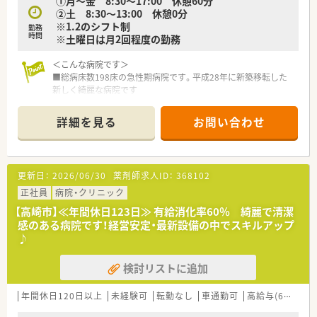
①月～金 8:30～17:00 休憩60分
②土 8:30～13:00 休憩0分
※1.2のシフト制
勤務
時間
※土曜日は月2回程度の勤務
＜こんな病院です＞
■総病床数198床の急性期病院です。平成28年に新築移転した
新しく綺麗な病院です
■昭和58年に泌尿器科病院として開設して以来、
腎・尿管結石破砕装置を導入するなど高度な先端医療を実施し
詳細を見る
お問い合わせ
ています。
■現在は整形外科においても専門性の高い治療を行っており、
特にスポーツ整形の分野では膝の手術だけで年間1000件以上
の手術を実施するなど、
更新日：
2026/06/30
薬剤師求人ID：
368102
■日本トップクラスの症例数を誇ります。地域の中核となる医
療機関です。
正社員
病院・クリニック
■院内の風通しは非常によく面倒なしがらみもありません。と
【高崎市】≪年間休日123日≫ 有給消化率60％ 綺麗で清潔
ても働き易い環境が整っています。
感のある病院です！経営安定・最新設備の中でスキルアップ
■隣接に託児所も完備しております。
♪
＜就業条件＞
検討リストに追加
■勤務薬剤師の募集になります。
■日勤のみの勤務となります。
■賞与実績4.1ヶ月になります。
年間休日120日以上
未経験可
転勤なし
車通勤可
高給与(600万円以上)
■隣接の託児所も利用可能です。