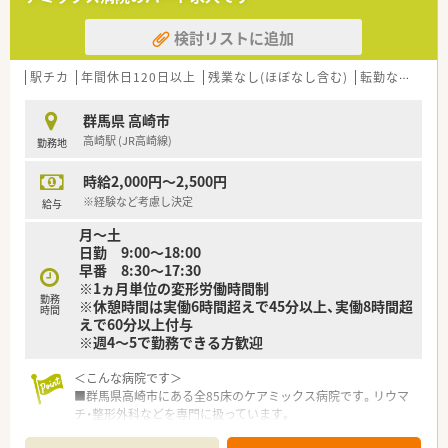
検討リストに追加
駅チカ
年間休日120日以上
残業なし(ほぼなし含む)
転勤なし
車
群馬県 高崎市
高崎駅 (JR高崎線)
勤務地
時給2,000円～2,500円
※経験など考慮し決定
給与
月～土
日勤 9:00〜18:00
早番 8:30〜17:30
※1ヵ月単位の変形労働時間制
勤務
※休憩時間は実働6時間超えで45分以上、実働8時間超
時間
えで60分以上付与
※週4～5で勤務できる方歓迎
＜こんな病院です＞
■群馬県高崎市にある全85床のケアミックス病院です。リウマ
チ・整形外科などを専門に扱っています。
■JR高崎駅より徒歩5分の好立地にございます。