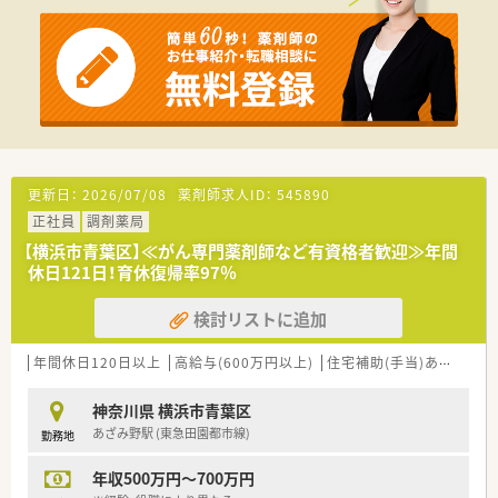
〇あざみ野駅近くにあり、近隣クリニックの他幅広い医療機関か
ら処方箋を応需しています！
〇今年5月にオープンした新店です
≪業務について≫
〇近隣クリニックの他、大学病院など幅広い科目・症例の処方箋
に対応いただきます。
〇外来対応の他、在宅業務も行っておりますので、往診同行など
の経験も積めます。
更新日：
2026/07/08
薬剤師求人ID：
545890
≪こんな方に≫
正社員
調剤薬局
■下記、専門資格保有者（スペシャリスト）
■もしくは下記専門資格取得を目指したいという意欲のある方
【横浜市青葉区】≪がん専門薬剤師など有資格者歓迎≫年間
①外来がん治療専門薬剤師
休日121日！育休復帰率97％
②緩和薬物療法認定薬剤師
③腎臓病薬物療法専門（認定）薬剤師
検討リストに追加
④栄養サポートチーム専門療法士
⑤糖尿病薬物療法認定薬剤師
年間休日120日以上
高給与(600万円以上)
住宅補助(手当)あり
教育
⑥がん専門薬剤師
⑦HIV感染症薬物療法認定薬剤師
神奈川県 横浜市青葉区
あざみ野駅 (東急田園都市線)
勤務地
年収500万円～700万円