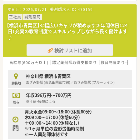
ます。
毎日の通勤にも非常に便利な調剤薬局です。
■家族との時間を大切にしながらも仕事には情熱を持って取り
更新日：
2026/07/21
薬剤師求人ID：
470159
■処方箋枚数は1日あたり約50枚となっており、内科系のクリニ
組む方が多く、私生活と仕事のオンとオフを切り替えて働いてい
ックをメインとして手厚く応需しています。
正社員
調剤薬局
ます。
■近隣にある岡本診療所や清水内科医院などを主要な応需医療
【横浜市青葉区】≪幅広いキャリが積めます≫年間休日124
機関として、地域に根差した薬局運営を行っています。
日！充実の教育制度でスキルアップしながら長く働けます
♪
【法人特徴について】
■全国に350店舗以上の薬局を幅広く展開している、経営基盤が
検討リストに追加
極めて安定した東証スタンダード上場企業です。
■調剤業界でいち早くM&Aをスタートさせた先駆者であり、確
かなノウハウを持って現在も継続的に成長しています。
高給与(600万円以上)
認定薬剤師取得支援あり
教育制度あり
シフ
■在宅医療には約25年前から注力しており、全店舗の約90％で
実施しているという圧倒的な実績を誇る企業です。
神奈川県 横浜市青葉区
あざみ野駅 (東急田園都市線)／あざみ野駅 (ブルーライン)
勤務地
【求人情報について】
■正社員の勤務薬剤師としてお迎えし、日々の調剤や監査のほ
年収396万円～700万円
か、服薬指導や施設への在宅業務をご担当いただきます。
■提示される想定年収は400万円から650万円となっており、ご
※年齢・経験による
給与
自身のこれまでのご経験や年齢等により決定されます。
月火水金09:00～18:00（休憩60分）
■管理薬剤師や店長へ昇格した場合には、毎月3万円の役職手当
木09：00～17：00（休憩60分）
のほか、賞与時にも9万円が別途加算されます。
土09：00～14：00（休憩なし）
勤務
※1ヶ月単位の変形労働時間制
時間
※一人薬剤師体制です