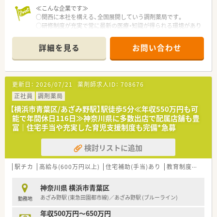
≪こんな企業です≫
○関西に本社を構える、全国展開していう調剤薬局です。
○研修制度が充実で常に最新の医療・知識が得られる環境があり
ます
○薬局運営以外の事業も行っているため、希望すれば薬剤師以外
詳細を見る
お問い合わせ
の職種にも就くことができます。
○資格制度も充実しています。
○習得度が上がると給与も上がるようなシステムを取り入れて
います。
更新日：
2026/07/21
薬剤師求人ID：
708676
○明るい社風で、社員間の仲も良く、働き安い企業です。
〇現場で調剤スキルを伸ばす研修と、管理職としてマネジメント
正社員
調剤薬局
スキルを伸ばす研修の双方が用意されています。
【横浜市青葉区/あざみ野駅】駅徒歩5分≪年収550万円も可
〇外来がん治療認定薬剤師などの高度医療の資格取得もできる
能で年間休日116日≫神奈川県に多数出店で配属店舗も豊
環境です。
富｜住宅手当や充実した育児支援制度も完備*急募
≪店舗について≫
検討リストに追加
〇人気のあざみ野エリア！あざみ野駅から徒歩10分程の場所に
ある薬局です。
〇平日は18時まで、土曜は14時までの開局時間です。
駅チカ
高給与(600万円以上)
住宅補助(手当)あり
教育制度あり
シ
〇近隣の内科・消化器科のクリニックをメインに応需！
神奈川県 横浜市青葉区
≪業務について≫
あざみ野駅 (東急田園都市線)／あざみ野駅 (ブルーライン)
勤務地
〇主に外来を中心に対応！
基本は内科・消化器科ですが、近隣に中核病院・大学病院などもご
年収500万円～650万円