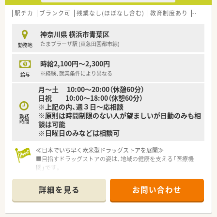
先行投資をしています。
ップをご用意しております。
■住友商事の協力を受け、調剤オペレーションの自動化を導入し
駅チカ
ブランク可
残業なし(ほぼなし含む)
教育制度あり
シフト
こうした働きやすい環境づくりに力を入れている『さくら薬局グ
効率化も図っています。
ループ』でご活躍されてみませんか？
■充実した様々な福利厚生と制度もあるため、長く安心して生活
神奈川県 横浜市青葉区
を送ることができます。
たまプラーザ駅 (東急田園都市線)
勤務地
■育児休暇なども法律以上の制度を用意し、子育てをしながら働
ける環境を整えています。
時給2,100円～2,300円
■未来を見据えて成長し、長く活躍し続けられる環境の中で新た
な一歩を踏み出せます。
※経験、就業条件により異なる
給与
月～土 10:00～20:00（休憩60分）
≪風通しが良く働きやすい職場環境≫
日祝 10:00～18:00（休憩60分）
■社員間は「さん」付けで呼び合えるほどフラットな関係性で、
※上記の内、週３日～応相談
役職や立場は関係ありません。
※原則は時間制限のない人が望ましいが日勤のみも相
勤務
■風通しの良い環境はアイデアを出しやすく、大きく成長できる
時間
談は可能
チャンスが豊富にあります。
※日曜日のみなどは相談可
■風通しの良い社風を実現するために、様々なサークル活動制度
も用意しています。
≪日本でいち早く欧米型ドラッグストアを展開≫
■首都圏にこだわった店舗展開のため、多くの仲間と交流ができ
■目指すドラッグストアの姿は、地域の健康を支える「医療機
店舗間の連携も良好です。
関」です。
■残業時間の削減や年2回の連続休暇取得など、ライフワークバ
■ヘルスケア商品を豊富にラインナップし、「セルフメディケー
ランスも推進しています。
ション」を推進しています。
■安心して健康的に働けるからこそ、充分に力を発揮でき、心か
詳細を見る
お問い合わせ
■医療ヘルスケア商品（調剤＋OTC等）の売上割合は約50％で業
らやりがいを感じ成長できます。
界トップクラス！
■調剤を核に、OTC・サプリメントなど、各分野で的確にアドバ
≪スキル、知識を幅広く身に着けキャリアアップが可能≫