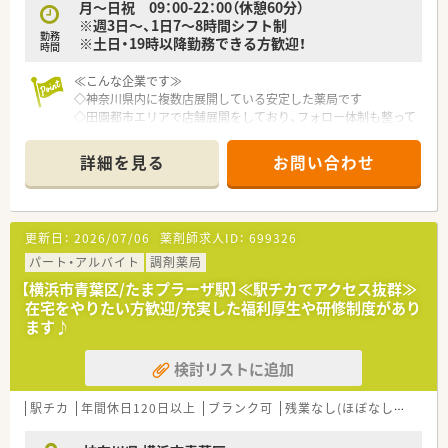
月～日祝 09：00-22：00（休憩60分）
※週3日～、1日7～8時間シフト制
勤務
※土日・19時以降勤務できる方歓迎！
時間
≪こんな企業です≫
◇神奈川県内に複数店展開している安定した薬局です
◇田園都市エリアで店舗展開をしており、フォロー体制も整って
います！
◇店舗は年中無休ですが、調剤部門は日祝休みですので、しっか
詳細を見る
お問い合わせ
りとお休みも確保いただけます。
◇穏やかな男性管理薬剤師のもと、チームワークを大切にして皆
さまご勤務されています。
更新日：
2026/07/06
薬剤師求人ID：
699326
パート・アルバイト
調剤薬局
【横浜市青葉区/たまプラーザ駅】≪駅チカでアクセス抜群≫
在宅をやりたい方歓迎/充実した福利厚生や研修制度があり
ます♪
検討リストに追加
駅チカ
年間休日120日以上
ブランク可
残業なし(ほぼなし含む)