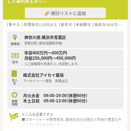
した福利厚生あり◎
経営基盤は大きな強みです。
■総合商社として重要なヘルスケア分野に、戦略的かつ積極的な
検討リストに追加
先行投資をしています。
■住友商事の協力を受け、調剤オペレーションの自動化を導入し
効率化も図っています。
駅チカ
年間休日120日以上
新卒可
未経験可
高給与(600万円以上)
■充実した様々な福利厚生と制度もあるため、長く安心して生活
を送ることができます。
神奈川県 横浜市青葉区
■育児休暇なども法律以上の制度を用意し、子育てをしながら働
青葉台駅 (東急田園都市線)
勤務地
ける環境を整えています。
■未来を見据えて成長し、長く活躍し続けられる環境の中で新た
年収400万円～600万円
な一歩を踏み出せます。
月給250,000円～450,000円
給与
※ご経験等を考慮の上、決定致します。
≪風通しが良く働きやすい職場環境≫
■社員間は「さん」付けで呼び合えるほどフラットな関係性で、
株式会社アイセイ薬局
役職や立場は関係ありません。
法人
アイセイハート薬局 青葉台店
■風通しの良い環境はアイデアを出しやすく、大きく成長できる
名
チャンスが豊富にあります。
■風通しの良い社風を実現するために、様々なサークル活動制度
月火水金 09:00-19:00（休憩60分）
も用意しています。
木土日祝 09:00-13:00（休憩60分）
勤務
■首都圏にこだわった店舗展開のため、多くの仲間と交流ができ
時間
店舗間の連携も良好です。
■残業時間の削減や年2回の連続休暇取得など、ライフワークバ
≪こんな企業です≫
ランスも推進しています。
■マネージャーや教育担当、薬局出店の企画など将来の豊富なキ
■安心して健康的に働けるからこそ、充分に力を発揮でき、心か
ャリアパスも魅力的です。
らやりがいを感じ成長できます。
■明確なキャリアアップ制度あり！将来店長やマネジメントに興