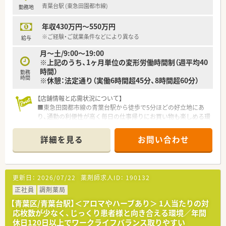
青葉台駅 (東急田園都市線)
勤務地
までの一連の業務をお任せします。
■新規オープンの店舗であるため、立ち上げ業務やスムーズな運
年収430万円～550万円
営のためのオペレーション構築も担います。
■近隣の医療機関との連携を深め、地域の方々に寄り添ったかか
※ご経験・ご就業条件などにより異なる
給与
りつけ薬剤師としての業務を行います。
月～土/9:00～19:00
※上記のうち、1ヶ月単位の変形労働時間制（週平均40
時間）
勤務
時間
※休憩：法定通り（実働6時間超45分、8時間超60分）
【店舗情報と応需状況について】
■東急田園都市線の青葉台駅から徒歩で5分ほどの好立地にあ
り、通勤の利便性が高く毎日の仕事帰りにお買い物も楽しめる環
境です。
■応需科目は耳鼻科メインの処方箋応需状況となっており、専門
詳細を見る
お問い合わせ
性を深めながら効率的に調剤スキルを磨くことが可能な店舗で
す。
■常勤薬剤師と事務スタッフが在籍しており、処方箋枚数に応じ
た最適な人員配置を行うことで円滑な店舗運営を実現しており
更新日：
2026/07/22
薬剤師求人ID：
190132
ます。
正社員
調剤薬局
【法人特徴について】
【青葉区/青葉台駅】＜アロマやハーブあり＞ 1人当たりの対
■関西を中心に全国91店舗を展開しており、医療コンサル会社
応枚数が少なく、じっくり患者様と向き合える環境／年間
を親会社に持つため安定した経営基盤と自社開発の強みがあり
休日120日以上でワークライフバランス取りやすい
ます。