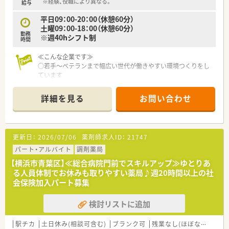
※経験、役職により異なる。
給与
平日09：00-20：00（休憩60分）
土曜09：00-18：00（休憩60分）
勤務
※週40hシフト制
時間
≪こんな企業です≫
○若手～ベテランまで幅広い世代が働きやすい環境つくりをし
ています
○ジェネリックの積極採用、機材設備の充実などが施されていま
す
詳細を見る
お問い合わせ
〇オーベン・ネーベン制度を介したOJT研修を通し、現場業務を
覚えていただけます。
〇外来がん治療専門薬剤師や緩和薬物療法認定薬剤師といった
専門資格取得のための取得強化チームにて専門性を高めること
更新日：
2026/07/06
薬剤師求人ID：
21747
も可能です！
パート・アルバイト
調剤薬局
≪店舗について≫
【横浜市青葉区】≪総合病院門前でスキルアップ≫ゆとりあ
〇あざみ野駅のすぐ近くにあり、近隣クリニックの他、大学病院
る人員体制でお休みも取りやすい薬局♪週20時間以上の社
など幅広い医療機関から処方箋を応需しています！
会保険加入パート募集
〇ダーク系統の木目を基調とした落ち着いた雰囲気
検討リストに追加
≪業務について≫
〇近隣クリニックの他、大学病院など幅広い科目・症例の処方箋
に対応いただきます。
駅チカ
土日休み(相談可含む)
ブランク可
残業なし(ほぼなし含む)