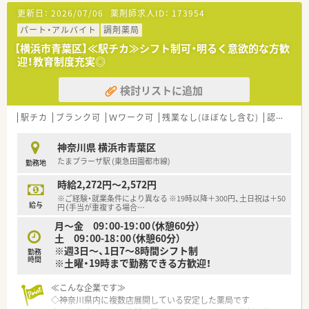
イスできる総合力が強みです。
■日進月歩の医療業界で、薬剤師は日常業務を行いながらも日々
更新日：
2026/07/06
薬剤師求人ID：
173954
■セルフメディケーションを推進することにより、医療費削減を
学び続けることが重要です。
通じて社会にも貢献しています。
パート・アルバイト
調剤薬局
■年次研修だけでなく、調剤技術研修によって継続的に学び続け
ることができます。
【横浜市青葉区】≪駅チカ≫シフト制可・明るく意欲的な方歓
≪住友商事100％出資の安定した事業経営≫
■研修は業務時間内で実施し、オンとオフをしっかり切り替えて
迎！教育制度充実◎
■M&Aが積極的に行われるドラッグストア業界において盤石な
プライベートも充実できます。
経営基盤は大きな強みです。
■本部社員の35％が薬剤師！教育研修担当・開発担当・IT担当など
検討リストに追加
■総合商社として重要なヘルスケア分野に、戦略的かつ積極的な
幅広いキャリアがあります。
先行投資をしています。
■住友商事の協力を受け、調剤オペレーションの自動化を導入し
駅チカ
ブランク可
Ｗワーク可
残業なし(ほぼなし含む)
認定薬剤師取得支援あり
効率化も図っています。
■充実した様々な福利厚生と制度もあるため、長く安心して生活
神奈川県 横浜市青葉区
を送ることができます。
たまプラーザ駅 (東急田園都市線)
勤務地
■育児休暇なども法律以上の制度を用意し、子育てをしながら働
ける環境を整えています。
時給2,272円～2,572円
■未来を見据えて成長し、長く活躍し続けられる環境の中で新た
※ご経験・就業条件により異なる ※19時以降＋300円、土日祝は＋50
な一歩を踏み出せます。
給与
円（手当が重複する場合
…
月～金 09：00-19：00（休憩60分）
≪風通しが良く働きやすい職場環境≫
土 09：00-18：00（休憩60分）
■社員間は「さん」付けで呼び合えるほどフラットな関係性で、
※週3日～、1日7～8時間シフト制
勤務
役職や立場は関係ありません。
時間
※土曜・19時まで勤務できる方歓迎！
■風通しの良い環境はアイデアを出しやすく、大きく成長できる
チャンスが豊富にあります。
≪こんな企業です≫
■風通しの良い社風を実現するために、様々なサークル活動制度
◇神奈川県内に複数店展開している安定した薬局です
も用意しています。