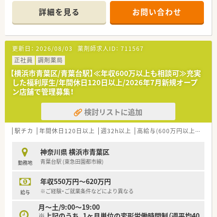
味のある方にもおすすめです。
詳細を見る
お問い合わせ
≪スキル、知識を幅広く身に着けキャリアアップが可能≫
■現場の声を反映するボトムアップ型の薬局。
■日進月歩の医療業界で、薬剤師は日常業務を行いながらも日々
■人間関係は勿論、クリニックのドクターとも距離が近く安心し
学び続けることが重要です。
てお仕事ができる環境です。
■年次研修だけでなく、調剤技術研修によって継続的に学び続け
■会社の管理職・他店舗との交流も深く、仲が良いと評判の薬局
更新日：
2026/08/03
薬剤師求人ID：
711567
ることができます。
です。
■研修は業務時間内で実施し、オンとオフをしっかり切り替えて
■初年度の有給休暇：12日（入社3か月後付与されます）！
正社員
調剤薬局
プライベートも充実できます。
【横浜市青葉区/青葉台駅】≪年収600万以上も相談可≫充実
■本部社員の35％が薬剤師！教育研修担当・開発担当・IT担当など
≪教育制度≫
した福利厚生/年間休日120日以上/2026年7月新規オープ
幅広いキャリアがあります。
■薬剤師のスキルを7段階に分けた「スキルランク」が設定され
ン店舗で管理募集！
ています。
スキルランクは年1回の試験や資格の有無、経験などによって
検討リストに追加
決定し、ランクに応じて必要な各種研修を受講できる教育制度を
取り入れています！
駅チカ
年間休日120日以上
週32h以上
高給与(600万円以上)
住宅
神奈川県 横浜市青葉区
青葉台駅 (東急田園都市線)
勤務地
年収550万円～620万円
※ご経験・ご就業条件などにより異なる
給与
月～土/9:00～19:00
※上記のうち、1ヶ月単位の変形労働時間制（週平均40