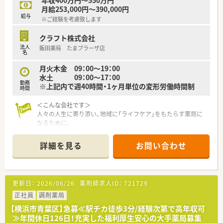
年収400万円～550万円
て、安心してキャリアをスタートいただくための研修です。
月給253,000円～390,000円
店舗OJT・フォローアップや通常の社内研修と絡めて中途入社専
給与
※ご経験を考慮致します
門の体系的な研修をご用意。
安心して飛び込める体制が整備されています。
クラフト株式会社
法人
飯田薬局 たまプラーザ店
★業界トップクラスの認定薬局数と盤石化を図る組織体制
名
全店舗で地域連携薬局を目指している地域に根差した調剤薬局
です。
月火木金 09：00～19：00
がん診療連携拠点病院等との密な連携を行いつつ、より高度な薬
水土 09：00～17：00
勤務
学管理や、
※上記内で週40時間・1ヶ月単位の変形労働時間制
時間
高い専門性が求められる特殊な調剤に対応できる専門医療機関
連携薬局も取得しています。
＜こんな会社です＞
本社から業界動向などの情報が常に発信されており、患者様や医
人々の人生に寄り添い、地域に「ライフケア」をもたらす薬局に
療機関と信頼関係を築きやすい体制があるのも認定薬局が増え
なるために。
ている理由の1つです。
さくら薬局グループでは様々な取り組みとともに、患者さまひと
りひとりの人生に寄り添い、質の高い医療サービスを届ける薬剤
詳細を見る
お問い合わせ
★安心して働ける環境と福利厚生制度
師を求め育てています。
年間休日が「126日相当時間」と業界トップクラスのさくら薬局
では産休・育休の希望取得率も100％！長く働き続けるための環
＜特徴・ポイントのご紹介＞
境づくりを考え、ライフステージに応じた福利厚生をご用意して
★薬剤師を守る独自システム
更新日：
2026/06/26
薬剤師求人ID：
721729
います。
業務をサポートするために様々なシステムを独自開発していま
また、患者さまへの想いをカタチにする「リトルチャレンジ制
す。
正社員
調剤薬局
度」では「現場主義」を念頭に、
その一つが約20年前から導入され、進化を続けている調剤シス
【横浜市青葉区】急募≪駅チカ徒歩3分/経験次第で高年収可
地域・店舗ごとに異なる患者さまのニーズやスタッフの思いを実
テム「SPITS」。
≫年間休日126日！充実した福利厚生安心の大手薬局募集
現する取り組みも行っています。
処方箋受付から一連の調剤業務を連動させ、業務効率化を図るほ