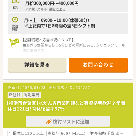
ざいますので、幅広い科目に携わっていただけます。
月給300,000円～400,000円
給与
※経験・スキル・役職による
月～土 09:00～19:00（休憩60分）
※上記内で1日8時間の週5日シフト制
勤務
時間
【店舗情報と応需状況について】
■あざみ野駅から徒歩5分ほどの場所にある、クリニックモール
内の薬局です。
■内科・眼科・小児科・皮膚科・泌尿器科・婦人科などの複数クリニ
ックより、1日あたり約150枚の処方箋を応需しています。
詳細を見る
お問い合わせ
■薬剤師は常勤5名とパート1名が在籍しており、医療事務と共
に協力しながら複数名体制で働いています。
【想定されるキャリアイメージ】
更新日：
2026/07/08
薬剤師求人ID：
639257
■研修認定薬剤師の資格を取得し、常に最新の医療知識を前向き
に学び続けている方が多く在籍しています。
正社員
調剤薬局
■将来的には薬局長へのステップアップの道も開かれており、管
【横浜市青葉区】≪がん専門薬剤師など有資格者歓迎≫年間
理職としてマネジメントの経験を積めます。
休日121日！育休復帰率97％
■在宅医療に特化した専門的な研修も用意されており、地域貢献
度の高い薬剤師として確実に成長できます。
検討リストに追加
【こんな取り組みをしています】
■患者様の居宅を再現した研修センターで、実際の訪問業務を模
年間休日120日以上
高給与(600万円以上)
住宅補助(手当)あり
教育