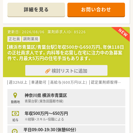
な知識が身につきます。将来的には管理薬剤師や本部職など、大
手ならではの多様なキャリアが描けます。
詳細を見る
お問い合わせ
【店舗情報と応需状況について】
■たまプラーザ駅から徒歩1分という非常にアクセスの良い立地
にあり、毎日の通勤が便利で通いやすい店舗です。
更新日：
2026/08/06
薬剤師求人ID：
85226
■呼吸器科や心療内科など多岐にわたる総合科目の処方箋を面
で応需しており、1日に140から180枚対応します。
正社員
調剤薬局
■月曜日から土曜日は20時まで、日曜日や祝日は18時まで開局
【横浜市青葉区/青葉台駅】年収500から650万円、年休118日
しており、曜日を問わず地域の患者様を支えます。
の正社員求人です。内科等を応需し在宅に注力中の急募案
件で、月最大5万円の住宅手当もあります。
【募集背景と求める人物像について】
■かかりつけ薬剤師としての機能を強化し、将来的に店舗を任せ
検討リストに追加
られる管理薬剤師候補を育成するための増員募集です。
■派遣スタッフの人数を減らし、自社の正社員を中心とした安定
的な店舗運営を実現するために採用を行っています。
週32h以上
車通勤可
高給与(600万円以上)
認定薬剤師取得支援あり
■完璧なスキルよりも明るく素直で思いやりのある人柄を重視
しており、成長意欲を持って業務に取り組める方です。
神奈川県 横浜市青葉区
青葉台駅 (東急田園都市線)
勤務地
【法人特徴について】
■調剤と一般用医薬品の売上割合が業界トップクラスを誇る、欧
年収500万円～650万円
米型のドラッグストアを日本でいち早く展開しています。
■大手総合商社の100パーセント出資という盤石な経営基盤が
※経験・スキル・役職による
給与
あり、コンプライアンス意識が非常に高く安定しています。
平日09:00-19:30（休憩60分）
■首都圏を中心とした地域密着型の店舗展開を行っており、原則