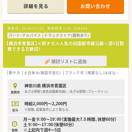
ており、多科目の処方にも対応できる環境があります。
詳細を見る
お問い合わせ
■薬剤師は常勤3名とパート2名が在籍しており、複数名体制で
協力しながら調剤業務や服薬指導に取り組んでいます。
【法人特徴について】
更新日：
2026/07/02
薬剤師求人ID：
198490
■関西地方を中心に全国規模で店舗展開を行っており、親会社が
医療コンサルティングを行うなど経営基盤が非常に安定してい
パート・アルバイト
ドラッグストア(調剤あり)
ます。
【横浜市青葉区】≪駅チカ≫人気の田園都市線沿線☆週5日勤
■無借金経営を継続しながら全従業員と家族の幸せを追求する
務できる方歓迎！
という理念を掲げ、社員への利益還元を重視しています。
■医療モール開発を自社で手掛ける強みを活かし、ドクターとの
検討リストに追加
連携を深めながら地域医療に貢献している企業です。
【職場環境と雰囲気】
駅チカ
土日休み(相談可含む)
ブランク可
残業なし(ほぼなし含む)
■店舗スタッフ間のコミュニケーションが円滑で風通しが良く、
互いに助け合いながら業務を進める温かい雰囲気があります。
神奈川県 横浜市青葉区
■学ぶことを全力で応援する社風があり、各種研修制度や勉強会
あざみ野駅 (東急田園都市線)／あざみ野駅 (ブルーライン)
勤務地
を通じてスキルアップを目指す社員を支援しています。
■駅からのアクセスが良く周辺環境も充実しているため、仕事終
時給2,000円～2,200円
わりの買い物や食事などプライベートも楽しめる立地です。
※経験、就業条件により異なる。
給与
【こんな取り組みをしています】
月～金 9：00～19：00（実働最大7.5 時間、休憩60分）
■機械化や自動化を推進することで業務効率を向上させ、対人業
土 9：00～17：00（休憩60分）
務に集中できる時間を確保する取り組みを行っています。
※上記内で週4～5日
勤務
■がんや糖尿病などの専門領域に特化した研修や、病院での実務