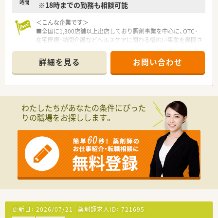
時間
※18時までの勤務も相談可能
研修など多様な研修プログラムを選択して受講できます。
■次世代の薬局のあり方を模索するプロジェクトを推進してお
＜こんな企業です＞
り、新しい技術やシステムを積極的に導入している企業です。
■全国に1,300店舗以上出店しており調剤事業を中心に、OTC･
在宅医療･訪問介護などヘルスケアに関わる幅広い事業を展開さ
れています
■1薬局あたりの薬剤師数が平均5,5人と多めに配置しており安
詳細を見る
お問い合わせ
心して勤務する事が可能です。また1名あたりの平均処方箋枚数
が18枚/日と少なめです
■監査等をしっかりと行う事が出来る環境のため過誤率は驚異
の0.0031％前後！人数体制にゆとりがあるため急なお休み等も
対応可能です
わたしたちがあなたの条件にぴった
■中途入社の方には店舗でのOJTシートによる研修と会社全体
りの職場をお探しします。
での研修等の様々な研修がございます
■調剤研修以外、OTCについても学習できる環境があり、OTC事
業を幅広く展開している強みがあります
■夏季と冬季に連続休暇（有給の取得率向上）を推進する制度を
導入しており有給消化を含めると実質年間休日120日以上でプ
ライベートの時間も確保できます
更新日：
2026/07/21
薬剤師求人ID：
721695