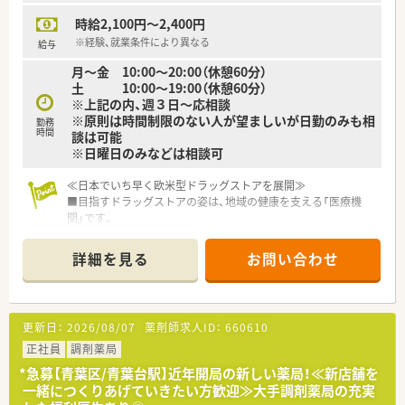
時給2,100円～2,400円
【こんな取り組みをしています】
■入社後には専用の研修センターにて調剤の手順や機器の操作
※経験、就業条件により異なる
給与
などを実践形式で学ぶ研修を実施します。
月～金 10:00～20:00（休憩60分）
■患者様の自宅をリアルに再現した在宅研修センターを用いて
土 10:00～19:00（休憩60分）
訪問業務の模擬体験研修を行っています。
※上記の内、週３日～応相談
■症状から疾患を推測するための症候学研修など専門性を高め
※原則は時間制限のない人が望ましいが日勤のみも相
勤務
るための多彩な教育プログラムがあります。
時間
談は可能
※日曜日のみなどは相談可
≪日本でいち早く欧米型ドラッグストアを展開≫
■目指すドラッグストアの姿は、地域の健康を支える「医療機
関」です。
■ヘルスケア商品を豊富にラインナップし、「セルフメディケー
ション」を推進しています。
詳細を見る
お問い合わせ
■医療ヘルスケア商品（調剤＋OTC等）の売上割合は約50％で業
界トップクラス！
■調剤を核に、OTC・サプリメントなど、各分野で的確にアドバ
イスできる総合力が強みです。
更新日：
2026/08/07
薬剤師求人ID：
660610
■セルフメディケーションを推進することにより、医療費削減を
通じて社会にも貢献しています。
正社員
調剤薬局
*急募【青葉区/青葉台駅】近年開局の新しい薬局！≪新店舗を
≪住友商事100％出資の安定した事業経営≫
一緒につくりあげていきたい方歓迎≫大手調剤薬局の充実
■M&Aが積極的に行われるドラッグストア業界において盤石な