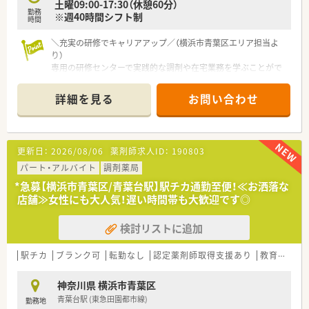
土曜09:00-17:30（休憩60分）
として転居を伴う転勤がないため腰を据えて働けます。
勤務
※週40時間シフト制
時間
＼充実の研修でキャリアアップ／（横浜市青葉区エリア担当よ
り）
専用の研修センターで実践的な調剤や在宅業務を学ぶことがで
き、将来的に管理薬剤師などへのステップアップも目指せる環境
です。
詳細を見る
お問い合わせ
＊------------------------------------------＊
【店舗情報と応需状況について】
■青葉台駅からバスで10分ほどの閑静な住宅街に位置する調剤
更新日：
2026/08/06
薬剤師求人ID：
190803
併設型のきれいな店舗です。
■近隣クリニックから内科や呼吸器科や小児科の処方箋を1日
パート・アルバイト
調剤薬局
90から100枚ほど応需しています。
*急募【横浜市青葉区/青葉台駅】駅チカ通勤至便！≪お洒落な
■処方箋応需に加えて居宅や施設への在宅業務にも対応してお
店舗≫女性にも大人気！遅い時間帯も大歓迎です◎
り幅広い対応力が求められます。
検討リストに追加
【法人特徴について】
■関東や東海の住宅街を中心として700以上の店舗を広く展開
する安定した経営基盤を持っています。
駅チカ
ブランク可
転勤なし
認定薬剤師取得支援あり
教育制度あり
■長年にわたり連続成長を続けており業界トップクラスの利益
を誇る調剤併設型の企業です。
神奈川県 横浜市青葉区
■充実した社内教育や福利厚生制度を整えており社員が長く安
青葉台駅 (東急田園都市線)
勤務地
心して働ける環境を提供しています。