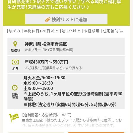
育研修充実！≫駅チカで通いやすい♪学べる環境と福利厚
■薬歴管理や医薬品の在庫管理なども含めた店舗運営に関わる
生が充実！未経験の方もご応募ください♪
業務全般を担当し、薬剤師としての総合力を高められます。
検討リストに追加
【法人特徴について】
■関西地方を中心に全国規模で店舗展開を行っており、親会社が
医療コンサルティングを行うなど経営基盤が非常に安定してい
駅チカ
年間休日120日以上
週32h以上
未経験可
住宅補助(手当)あり
ます。
■無借金経営を継続しながら全従業員と家族の幸せを追求する
神奈川県 横浜市青葉区
という理念を掲げ、社員への利益還元を重視しています。
たまプラーザ駅 (東急田園都市線)
勤務地
■医療モール開発を自社で手掛ける強みを活かし、ドクターとの
連携を深めながら地域医療に貢献している企業です。
年収430万円～550万円
※ご経験・ご就業条件などにより異なる
給与
月火木金/9:00～19:30
水/9:00～18:30
土/9:00～19:00
※上記のうち、1ヶ月単位の変形労働時間制（週平均40
勤務
時間
時間）
※休憩：法定通り（実働6時間超45分、8時間超60分）
【店舗情報と応需状況について】
■東急田園都市線のたまプラーザ駅から徒歩圏内に位置してお
り、毎日の通勤負担が少なく通いやすい好立地の職場です。
■耳鼻科や皮膚科の処方箋をメインに1日平均70枚ほど応需し