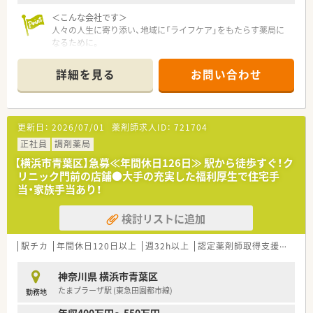
＜こんな会社です＞
人々の人生に寄り添い、地域に「ライフケア」をもたらす薬局に
なるために。
さくら薬局グループでは様々な取り組みとともに、患者さまひと
りひとりの人生に寄り添い、質の高い医療サービスを届ける薬剤
詳細を見る
お問い合わせ
師を求め育てています。
＜特徴・ポイントのご紹介＞
★薬剤師を守る独自システム
更新日：
2026/07/01
薬剤師求人ID：
721704
業務をサポートするために様々なシステムを独自開発していま
す。
正社員
調剤薬局
その一つが約20年前から導入され、進化を続けている調剤シス
【横浜市青葉区】急募≪年間休日126日≫ 駅から徒歩すぐ！ク
テム「SPITS」。
リニック門前の店舗●大手の充実した福利厚生で住宅手
処方箋受付から一連の調剤業務を連動させ、業務効率化を図るほ
当・家族手当あり！
か、
調剤過誤防止機能を高め、患者様と働くスタッフを守っていま
検討リストに追加
す。
システム改修が必要な制度変更があった場合も、迅速に対応でき
る強みを生かしていきます。
駅チカ
年間休日120日以上
週32h以上
認定薬剤師取得支援あり
★刷新された新規採用者研修
神奈川県 横浜市青葉区
中途入社ならではの悩みを解消し、さくら薬局グループのビジョ
たまプラーザ駅 (東急田園都市線)
勤務地
ンや社内規定などをご案内。
同期入社の方との繋がりを踏まえ、『さくら薬局の薬剤師』とし