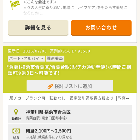
＜こんな会社です＞
人々の人生に寄り添い、地域に「ライフケア」をもたらす薬局に
なるために。
さくら薬局グループでは様々な取り組みとともに、患者さまひと
りひとりの人生に寄り添い、質の高い医療サービスを届ける薬剤
詳細を見る
お問い合わせ
師を求め育てています。
＜特徴・ポイントのご紹介＞
★薬剤師を守る独自システム
更新日：
2026/07/06
薬剤師求人ID：
93580
業務をサポートするために様々なシステムを独自開発していま
す。
パート・アルバイト
調剤薬局
その一つが約20年前から導入され、進化を続けている調剤シス
*急募【横浜市青葉区/青葉台駅】駅チカ通勤至便！≪時間ご相
テム「SPITS」。
談可≫週3日～可能です！
処方箋受付から一連の調剤業務を連動させ、業務効率化を図るほ
か、
検討リストに追加
調剤過誤防止機能を高め、患者様と働くスタッフを守っていま
す。
システム改修が必要な制度変更があった場合も、迅速に対応でき
駅チカ
ブランク可
転勤なし
認定薬剤師取得支援あり
教育制度あり
る強みを生かしていきます。
神奈川県 横浜市青葉区
★刷新された新規採用者研修
青葉台駅 (東急田園都市線)
勤務地
中途入社ならではの悩みを解消し、さくら薬局グループのビジョ
ンや社内規定などをご案内。
時給2,100円～2,500円
同期入社の方との繋がりを踏まえ、『さくら薬局の薬剤師』とし
て、安心してキャリアをスタートいただくための研修です。
※経験、就業条件により異なる
給与