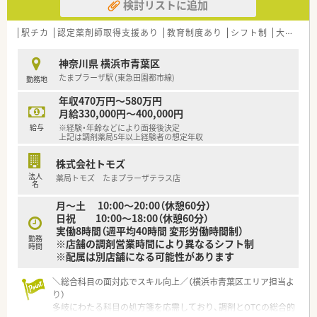
検討リストに追加
駅チカ
認定薬剤師取得支援あり
教育制度あり
シフト制
大手チェーン
神奈川県 横浜市青葉区
たまプラーザ駅 (東急田園都市線)
勤務地
年収470万円～580万円
月給330,000円～400,000円
給与
※経験・年齢などにより面接後決定
上記は調剤薬局5年以上経験者の想定年収
株式会社トモズ
法人
薬局トモズ たまプラーザテラス店
名
月～土 10:00～20:00（休憩60分）
日祝 10:00～18:00（休憩60分）
実働8時間（週平均40時間 変形労働時間制）
勤務
※店舗の調剤営業時間により異なるシフト制
時間
※配属は別店舗になる可能性があります
＼総合科目の面対応でスキル向上／（横浜市青葉区エリア担当よ
り）
多岐にわたる科目の処方箋を応需しており、調剤とOTCの総合的