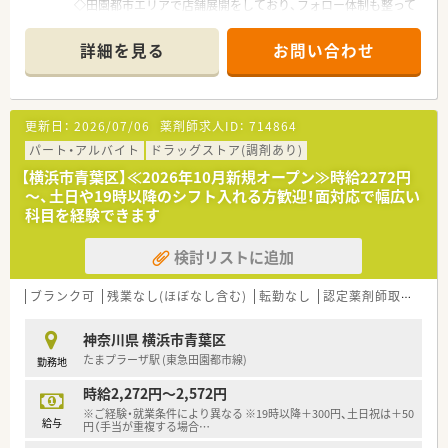
◇田園都市エリアで店舗展開をしており、フォロー体制も整って
■首都圏にこだわった店舗展開のため、多くの仲間と交流ができ
います！
店舗間の連携も良好です。
◇店舗は年中無休ですが、調剤部門は日祝休みですので、しっか
■残業時間の削減や年2回の連続休暇取得など、ライフワークバ
詳細を見る
お問い合わせ
りとお休みも確保いただけます。
ランスも推進しています。
◇穏やかな男性管理薬剤師のもと、チームワークを大切にして皆
■安心して健康的に働けるからこそ、充分に力を発揮でき、心か
さまご勤務されています。
らやりがいを感じ成長できます。
更新日：
2026/07/06
薬剤師求人ID：
714864
≪業務について≫
≪スキル、知識を幅広く身に着けキャリアアップが可能≫
◇近隣の内科・小児科・整形外科といったクリニックからの処方
パート・アルバイト
ドラッグストア(調剤あり)
■日進月歩の医療業界で、薬剤師は日常業務を行いながらも日々
箋を応需しています。内科クリニックは総合内科ですが、中でも
学び続けることが重要です。
【横浜市青葉区】≪2026年10月新規オープン≫時給2272円
消化器科が有名です。
■年次研修だけでなく、調剤技術研修によって継続的に学び続け
～、土日や19時以降のシフト入れる方歓迎！面対応で幅広い
◇外来対応だけでなく、OTCにも携われます。
ることができます。
科目を経験できます
■研修は業務時間内で実施し、オンとオフをしっかり切り替えて
プライベートも充実できます。
検討リストに追加
■本部社員の35％が薬剤師！教育研修担当・開発担当・IT担当など
幅広いキャリアがあります。
ブランク可
残業なし(ほぼなし含む)
転勤なし
認定薬剤師取得支援あり
神奈川県 横浜市青葉区
たまプラーザ駅 (東急田園都市線)
勤務地
時給2,272円～2,572円
※ご経験・就業条件により異なる ※19時以降＋300円、土日祝は＋50
給与
円（手当が重複する場合
…