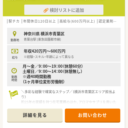
■無借金経営を継続している安定企業であり、20年間連続で昇
検討リストに追加
給を実施しつつ決算賞与も毎年支給するなど利益還元が活発で
す。
■医療モール型や総合病院門前を主軸に出店しており、複数の科
駅チカ
年間休日120日以上
高給与(600万円以上)
認定薬剤師取得支援あり
目を応需することで経営の安定性と高い専門性を両立させてい
ます。
神奈川県 横浜市青葉区
青葉台駅 (東急田園都市線)
勤務地
【こんな取り組みをしています】
■SAPプログラムを推進しており、店舗の自動化や次世代の調剤
年収420万円～600万円
薬局のあり方を模索する最新のプロジェクトに全社で取り組ん
でいます。
※経験・スキル・年齢によって異なる
給与
■15の社内研究会が立ち上がっており、会社から1億円規模の出
月～金／9：00～19：00（休憩60分）
資を受けるなど新しい発想や地域貢献の取り組みを支援してい
土曜日／9：00～14：00（休憩無し）
ます。
※週40時間勤務
■病院実務研修や外部研修への参加支援など、薬剤師としての臨
勤務
時間
（1ヶ月単位変形労働制）
床能力を高めるための多様なカリキュラムが日常的に実施され
ています。
＼多彩な経験で確実なステップ／（横浜市青葉区エリア担当よ
り）
【こんな方が活躍中】
約25年の実績を持つ在宅業務のほか、アロマやサプリを用いた
■現状に満足することなく常に新しい知識を吸収しようとする
予防医療、専門認定薬剤師への道など、個人の志向に合わせてス
学習意欲の高い方や、患者様のために自ら行動できる方が活躍し
ペシャリストを目指せる環境が整っています。
ています。
詳細を見る
お問い合わせ
＊------------------------------------------＊
■将来的に管理職や経営に携わりたいという目標を持つ方が多
【店舗情報と応需状況について】
く、会社が提供する研修制度を積極的に活用して成長を続けてい
■東急田園都市線の青葉台駅から徒歩10分ほどの距離にあり、