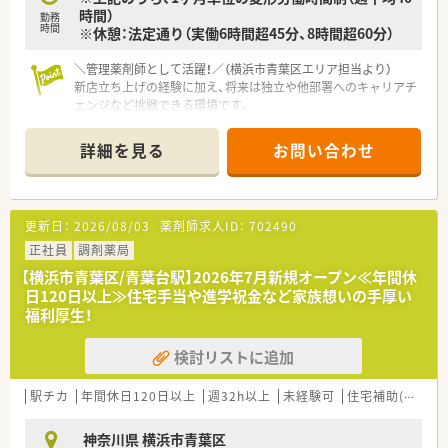
時間）
勤務
時間
※休憩：法定通り（実働6時間超45分、8時間超60分）
＼管理薬剤師として活躍！／（横浜市青葉区エリア担当より）
新店立ち上げの経験に加え、将来は独立や他部署へのキャリアチ
ェンジなど挑戦できる環境です。
【店舗情報と応需状況について】
詳細を見る
お問い合わせ
■青葉台駅から徒歩5分の好立地で、2026年7月オープンの新し
い調剤薬局の店舗です。
■内科を中心に応需し、さらに1から2科目の追加を検討してい
るため幅広い経験が積めます。
更新日：
2026/08/03
薬剤師求人ID：
702490
■オープニングスタッフとして、立ち上げから店舗作りに関わる
ことができる貴重な環境です。
正社員
調剤薬局
【横浜市青葉区/青葉台駅】2026年7月新規オープン≪年間休
【法人特徴について】
日120日以上≫住宅手当や進学祝金など家族想いの手厚い
■全国に90店舗以上を展開し、医療モール型を中心とした安定
福利厚生！
した無借金経営を続けている法人です。
■親会社が医療コンサルティング会社であり、医療機関との強固
検討リストに追加
な連携による自社開発が強みです。
■全従業員とそのご家族の幸せを追求するという経営理念を掲
げ、充実した福利厚生を提供しています。
駅チカ
年間休日120日以上
週32h以上
未経験可
住宅補助(手当)あり
【想定される業務内容】
神奈川県 横浜市青葉区
■処方箋に基づく調剤業務から監査、患者様への丁寧な服薬指導