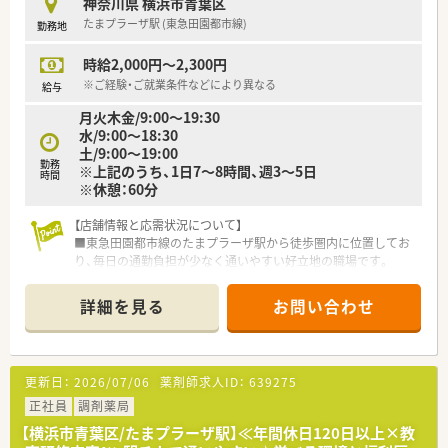
神奈川県 横浜市青葉区
たまプラーザ駅 (東急田園都市線)
勤務地
時給2,000円～2,300円
※ご経験・ご就業条件などにより異なる
給与
月火木金/9:00～19:30
水/9:00～18:30
土/9:00～19:00
勤務
※上記のうち、1日7～8時間、週3～5日
時間
※休憩：60分
【店舗情報と応需状況について】
■東急田園都市線のたまプラーザ駅から徒歩圏内に位置してお
り、毎日の通勤負担が少なく通いやすい好立地の職場です。
■耳鼻科や皮膚科の処方箋をメインに1日平均70枚ほど応需し
ており、多科目の処方にも対応できる環境があります。
詳細を見る
お問い合わせ
■薬剤師は常勤3名とパート2名が在籍しており、複数名体制で
協力しながら調剤業務や服薬指導に取り組んでいます。
【想定される業務内容】
更新日：
2026/07/06
薬剤師求人ID：
639275
■処方箋に基づく調剤業務や監査業務、患者様への服薬指導を通
じて、地域の方々の健康をサポートする役割を担います。
正社員
調剤薬局
■在宅医療にも積極的に取り組んでおり、社用車を運転して患者
【横浜市青葉区/たまプラーザ駅】≪年間休日120日以上×教
様のご自宅や施設へ訪問し、お薬の管理指導を行います。