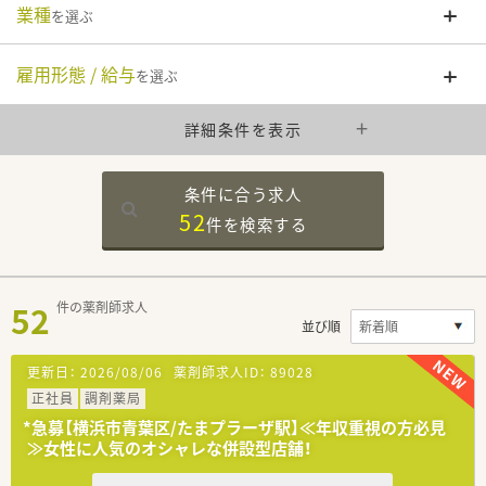
業種
を選ぶ
雇用形態 / 給与
を選ぶ
詳細条件を表示
条件に合う求人
52
件を
検索する
52
件の薬剤師求人
並び順
更新日：
2026/08/06
薬剤師求人ID：
89028
正社員
調剤薬局
*急募【横浜市青葉区/たまプラーザ駅】≪年収重視の方必見
≫女性に人気のオシャレな併設型店舗！