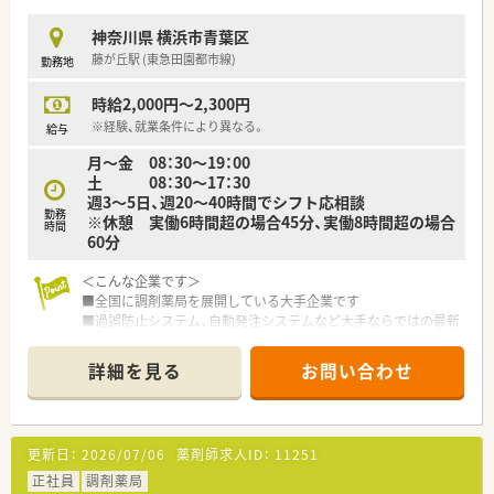
〇外来対応の他、在宅業務も行っておりますので、往診同行など
の経験も積めます。
神奈川県 横浜市青葉区
藤が丘駅 (東急田園都市線)
勤務地
≪こんな方に≫
■下記、専門資格保有者（スペシャリスト）
時給2,000円～2,300円
■もしくは下記専門資格取得を目指したいという意欲のある方
①外来がん治療専門薬剤師
※経験、就業条件により異なる。
給与
②緩和薬物療法認定薬剤師
月～金 08：30～19：00
③腎臓病薬物療法専門（認定）薬剤師
土 08：30～17：30
④栄養サポートチーム専門療法士
週3～5日、週20～40時間でシフト応相談
⑤糖尿病薬物療法認定薬剤師
勤務
※休憩 実働6時間超の場合45分、実働8時間超の場合
⑥がん専門薬剤師
時間
60分
⑦HIV感染症薬物療法認定薬剤師
＜こんな企業です＞
■全国に調剤薬局を展開している大手企業です
■過誤防止システム、自動発注システムなど大手ならではの最新
機材が整っています
■教育プログラムも完備しており、”糖尿病””緩和ケア””外来が
詳細を見る
お問い合わせ
ん化学療法”など複数の専門講座を用意しています。
■社員が自由に科目を選択出来、各分野のスペシャリストになる
ようフォロー体制が整っています。
■産休育休制度は取得率100％、お子さんが小学校1年生まで時
更新日：
2026/07/06
薬剤師求人ID：
11251
短勤務が可能です。
■現場主導で店舗作りやイベントを企画できる制度があり、スタ
正社員
調剤薬局