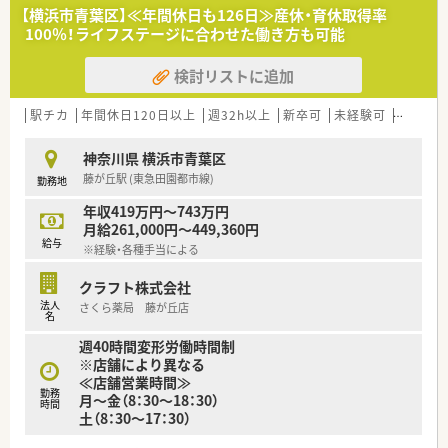
ッフの自主性を尊重しています。
【横浜市青葉区】≪年間休日も126日≫産休・育休取得率
■服薬指導をサポートするAIシステムの導入により、対人業務の
100％！ライフステージに合わせた働き方も可能
質を向上させる取り組みを行っています。
検討リストに追加
駅チカ
年間休日120日以上
週32h以上
新卒可
未経験可
高給与(
神奈川県 横浜市青葉区
藤が丘駅 (東急田園都市線)
勤務地
年収419万円～743万円
月給261,000円～449,360円
給与
※経験・各種手当による
クラフト株式会社
法人
さくら薬局 藤が丘店
名
週40時間変形労働時間制
※店舗により異なる
≪店舗営業時間≫
勤務
月～金（8：30～18：30）
時間
土（8：30～17：30）