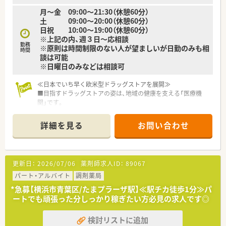
店舗OJT・フォローアップや通常の社内研修と絡めて中途入社専
月～金 09:00～21:30（休憩60分）
門の体系的な研修をご用意。
土 09:00～20:00（休憩60分）
安心して飛び込める体制が整備されています。
日祝 10:00～19:00（休憩60分）
※上記の内、週３日～応相談
★業界トップクラスの認定薬局数と盤石化を図る組織体制
勤務
※原則は時間制限のない人が望ましいが日勤のみも相
全店舗で地域連携薬局を目指している地域に根差した調剤薬局
時間
談は可能
です。
※日曜日のみなどは相談可
がん診療連携拠点病院等との密な連携を行いつつ、より高度な薬
学管理や、
≪日本でいち早く欧米型ドラッグストアを展開≫
高い専門性が求められる特殊な調剤に対応できる専門医療機関
■目指すドラッグストアの姿は、地域の健康を支える「医療機
連携薬局も取得しています。
関」です。
本社から業界動向などの情報が常に発信されており、患者様や医
■ヘルスケア商品を豊富にラインナップし、「セルフメディケー
療機関と信頼関係を築きやすい体制があるのも認定薬局が増え
ション」を推進しています。
ている理由の1つです。
詳細を見る
お問い合わせ
■医療ヘルスケア商品（調剤＋OTC等）の売上割合は約50％で業
界トップクラス！
★安心して働ける環境と福利厚生制度
■調剤を核に、OTC・サプリメントなど、各分野で的確にアドバ
年間休日が「126日相当時間」と業界トップクラスのさくら薬局
イスできる総合力が強みです。
では産休・育休の希望取得率も100％！長く働き続けるための環
更新日：
2026/07/06
薬剤師求人ID：
89067
■セルフメディケーションを推進することにより、医療費削減を
境づくりを考え、ライフステージに応じた福利厚生をご用意して
通じて社会にも貢献しています。
パート・アルバイト
調剤薬局
います。
また、患者さまへの想いをカタチにする「リトルチャレンジ制
*急募【横浜市青葉区/たまプラーザ駅】≪駅チカ徒歩1分≫パ
≪住友商事100％出資の安定した事業経営≫
度」では「現場主義」を念頭に、
ートでも頑張った分しっかり稼ぎたい方必見の求人です◎
■M&Aが積極的に行われるドラッグストア業界において盤石な
地域・店舗ごとに異なる患者さまのニーズやスタッフの思いを実
経営基盤は大きな強みです。
現する取り組みも行っています。
検討リストに追加
■総合商社として重要なヘルスケア分野に、戦略的かつ積極的な
入社後もひとりひとりの薬剤師像に近しい多彩なキャリアステ