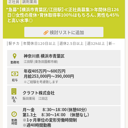
正社員
調剤薬局
*急募*【横浜市青葉区/江田駅】≪正社員募集≫年間休日126
日◎女性の産休・育休取得率100％はもちろん、男性も45％
と高い水準◎
検討リストに追加
駅チカ
年間休日120日以上
週休2.5日以上
週32h以上
新卒可
未
神奈川県 横浜市青葉区
江田駅 (東急田園都市線)
勤務地
年収405万円～600万円
月給253,000円～390,000円
給与
※ご経験を考慮致します
クラフト株式会社
法人
飯田薬局 江田店
名
月～金 8：30～18：00（休憩60分）
第1.3土 8：30～14：00 （休憩なし）
※1ヶ月単位の変形労働時間制
勤務
時間
※週40時間勤務