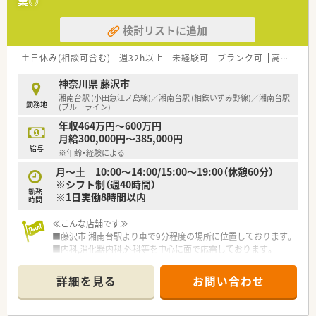
業◎
ており、モチベーション高く働けます。
検討リストに追加
【職場環境と雰囲気】
■スタッフは20代から30代前後が中心となっており、活気があ
り若手が多数活躍している職場です。
土日休み(相談可含む)
週32h以上
未経験可
ブランク可
高給与(600万円以上)
■店舗は明るく広々としており清潔感があり、女性やお子様も利
用しやすいよう工夫されています。
神奈川県 藤沢市
■社長との距離感が近く、店舗運営や経営に関する知識も学ぶこ
湘南台駅 (小田急江ノ島線)／湘南台駅 (相鉄いずみ野線)／湘南台駅
勤務地
とができる風通しの良い環境です。
(ブルーライン)
年収464万円～600万円
【こんな方にオススメ】
月給300,000円～385,000円
■若手が多く活躍する活気ある環境で、モチベーションを高く保
給与
※年齢・経験による
ちながら働きたい方に最適な職場です。
■残業がほとんどない環境で、仕事とプライベートのバランスを
月～土 10:00～14:00/15:00～19:00（休憩60分）
しっかりと両立させたい方に強くおすすめします。
※シフト制（週40時間）
勤務
■藤沢駅近くという利便性の高い場所で、通勤のストレスを軽減
※1日実働8時間以内
時間
したいと考えている方にも魅力的です。
≪こんな店舗です≫
■藤沢市 湘南台駅より車で9分程度の場所に位置しております。
■内科,消化器内科,外科等を中心に面で応需しております。
≪こんな企業です≫
詳細を見る
お問い合わせ
■北海道・東北で高いシェアを誇る大手ドラッグストアチェーン
です。
■売上はグループ全体で8,000億円超、店舗数も1,900店舗超、子