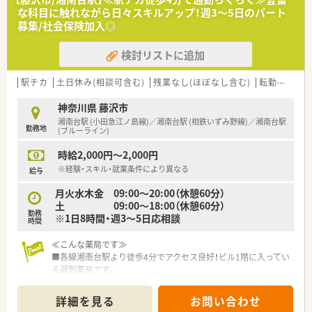
■「湘南」の地を軸に、薬局を単にお薬を販売する場所と考える
な科目に触れながら日々スキルアップ！週3～5日のパート
のではなく、
募集/社会保険加入◎
お客さまの健康で美しい暮らしをサポートさせていただく場
所と考え、店舗展開しております。
検討リストに追加
■教育研修については、全薬剤師・調剤スタッフを対象に毎月1
回程度開催。
調剤業務全般を向上させるための意見交換や提案、新薬につい
駅チカ
土日休み(相談可含む)
残業なし(ほぼなし含む)
転勤なし
ての勉強会、急性期疾患に対応する医学知識の習得、
ドクターを招いての処方解説、新しい保険制度のもとでの在宅
神奈川県 藤沢市
医療など、時期を鑑みてタイムリーな内容で進められます。
湘南台駅 (小田急江ノ島線)／湘南台駅 (相鉄いずみ野線)／湘南台駅
勤務地
■産前産後休暇、育児求職制度取得実績が多数あり、復職後、短
(ブルーライン)
時間勤務にて就業されている方も多くいらっしゃいます。
時給2,000円～2,000円
※経験・スキル・就業条件により異なる
給与
月火水木金 09:00～20:00（休憩60分）
土 09:00～18:00（休憩60分）
勤務
※1日8時間・週3～5日応相談
時間
≪こんな薬局です≫
■各線湘南台駅より徒歩4分でアクセス良好！ビル1階に入ってい
る調剤薬局です。
■駅前なので近隣の様々な医療機関から豊富な処方箋を応需し
ております。複数科目に触れられるので日々学びの多い環境で
詳細を見る
お問い合わせ
す。