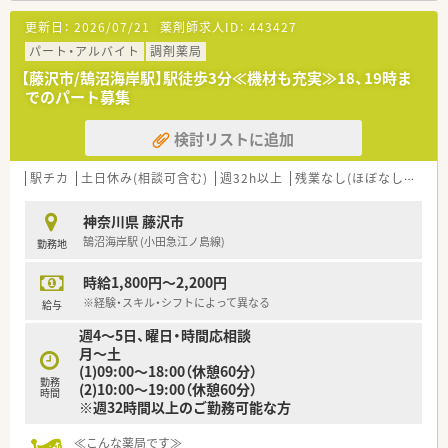
■地域の皆様の健康増進に貢献できるように頑張っている企業
更新日：
2026/07/21
薬剤師求人ID：
443427
です
パート・アルバイト
調剤薬局
★ ☆ ★ こ ん な 店 舗 で す ★ ☆ ★
【藤沢市/鵠沼海岸駅】駅徒歩3分≪機材も充実≫18、19時ま
■メンタルクリニックをメインに応需
でのパート募集
■精神科薬物療法認定薬剤師の資格を有する薬剤師さんが在籍
しているため勉強になります
検討リストに追加
将来自分も認定資格を取りたい！とお考えの方へのサポートもあ
ります
■外来だけではなく在宅医療にも注力しているため幅広く経験
駅チカ
土日休み(相談可含む)
週32h以上
残業なし(ほぼなし含む)
が積めます
神奈川県 藤沢市
鵠沼海岸駅 (小田急江ノ島線)
勤務地
時給1,800円～2,200円
※経験・スキル・シフトによって異なる
給与
週4～5日、曜日・時間応相談
月～土
(1)09:00～18:00（休憩60分）
勤務
(2)10:00～19:00（休憩60分）
時間
※週32時間以上のご勤務可能な方
≪こんな薬局です≫