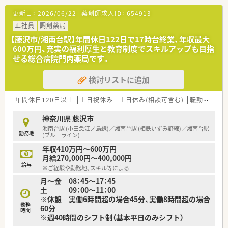
会社含むグループ全体では2,300店舗超の東証プライム上場企業
更新日：
2026/06/22
薬剤師求人ID：
654913
です。
■病院門前･併設型･ドライブスルー型・専門店と患者様ニーズに
正社員
調剤薬局
応えるべく多様な形態を展開しており、
【藤沢市/湘南台駅】年間休日122日で17時台終業、年収最大
全店で患者様・現場目線での店舗運営を行っております。
600万円、充実の福利厚生と教育制度でスキルアップも目指
■年間休日110日、有休消化もしやすい環境です。しっかり働い
せる総合病院門内薬局です。
て、その分オフの日はゆっくりリフレッシュできます。
メリハリをつけながらお仕事したい方にも最適です。
検討リストに追加
■福利厚生は業界内でもトップクラスの水準！
傷病による長期休業または退職後、会社から給与支給がなくな
った後も、60歳まで給与が保障される「LTD制度」を導入しており
年間休日120日以上
土日祝休み
土日休み(相談可含む)
転勤なし
ます。
それぞれの生活ニーズに合わせて補償額を選択でき、万が一の
神奈川県 藤沢市
際も本人と家族の生活を支えます。
湘南台駅 (小田急江ノ島線)／湘南台駅 (相鉄いずみ野線)／湘南台駅
勤務地
■産前産後休暇100％取得可能、ライフスタイルの変化にあわせ
(ブルーライン)
て安心してお仕事を続けられる実績がございます。
年収410万円～600万円
１年以上勤務した社員は子供が1歳に達する前日まで育児休業
月給270,000円～400,000円
を取得することができます。
給与
※ご経験や勤務地、スキル等による
その後は育児短時間勤務制度を利用することができます。
月～金 08：45～17：45
■「新入社員研修」の他、基礎固めの「薬剤師新入社員研修」など
土 09：00～11：00
様々な研修制度がございます。
※休憩 実働6時間超の場合45分、実働8時間超の場合
自宅学習が可能なe-ラーニング講座、本人のキャリアアップの
勤務
60分
ための通信教育など、多彩な教育システムを導入しております。
時間
※週40時間のシフト制（基本平日のみシフト）
研修認定薬剤師資格取得補助も完備しております。（e-
learning受講料無料、申請・更新費用も全額会社負担）