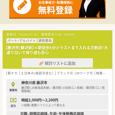
更新日：
2026/07/02
薬剤師求人ID：
34089
パート・アルバイト
調剤薬局
【藤沢市/藤沢駅】≪駅徒歩5分≫ラストまで入れる方歓迎！大
通り沿いで帰り道も安心
検討リストに追加
駅チカ
土日休み(相談可含む)
ブランク可
Ｗワーク可
残業なし(ほぼなし含む)
神奈川県 藤沢市
藤沢駅 (JR東海道本線)／藤沢駅 (小田急江ノ島線)／藤沢駅 (江ノ島
勤務地
電鉄線)
時給2,000円～2,200円
※経験・勤務シフトによって異なる
給与
日数、時間応相談、午前・午後勤務応相談