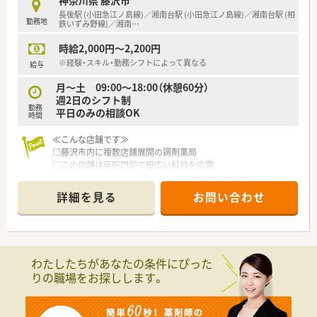
神奈川県 藤沢市
長後駅 (小田急江ノ島線)／湘南台駅 (小田急江ノ島線)／湘南台駅 (相
勤務地
鉄いずみ野線)／湘南
…
時給2,000円～2,200円
※経験・スキル・勤務シフトによって異なる
給与
月～土 09:00～18:00（休憩60分）
週2日のシフト制
勤務
平日のみの相談OK
時間
≪こんな店舗です≫
□藤沢市内に複数店舗展開の調剤薬局
□この店舗は病院門前で幅広い科目を応需
□在宅に力を入れている薬局です
□人間関係良好で雰囲気の良い店舗です！
詳細を見る
お問い合わせ
□助け合ってお仕事していますので、お休み等も相談しやすい環
境です
□18時までで残業なし、週2日のお仕事です
□平日のみのご勤務もご相談ください
※土曜日月1回程度勤務できる方、大歓迎！
わたしたちがあなたの条件にぴった
りの職場をお探しします。