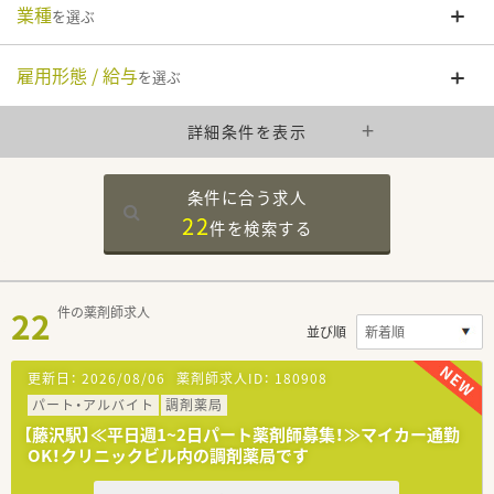
業種
を選ぶ
雇用形態 / 給与
を選ぶ
詳細条件を表示
条件に合う求人
22
件を
検索する
22
件の薬剤師求人
並び順
更新日：
2026/08/06
薬剤師求人ID：
180908
パート・アルバイト
調剤薬局
【藤沢駅】≪平日週1~2日パート薬剤師募集！≫マイカー通勤
OK！クリニックビル内の調剤薬局です