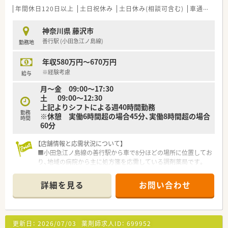
年間休日120日以上
土日祝休み
土日休み(相談可含む)
車通勤可
高
神奈川県 藤沢市
善行駅 (小田急江ノ島線)
勤務地
年収580万円～670万円
※経験考慮
給与
月～金 09:00～17:30
土 09:00～12:30
上記よりシフトによる週40時間勤務
勤務
※休憩 実働6時間超の場合45分、実働8時間超の場合
時間
60分
【店舗情報と応需状況について】
■小田急江ノ島線の善行駅から車で8分ほどの場所に位置してお
り、地域の病院から主に処方箋を応需している調剤薬局です。
■主な応需科目は内科や呼吸器科、整形外科など多岐にわたり、
1日あたりの処方箋枚数は30枚から40枚程度となっています。
詳細を見る
お問い合わせ
■薬剤師は常勤1名とパート5名の体制で運営されており、在宅
業務についても居宅や施設への対応を積極的に行っています。
【募集背景と求める人物像について】
更新日：
2026/07/03
薬剤師求人ID：
699952
■現職の管理薬剤師が長期休暇を予定しているため、店舗を牽引