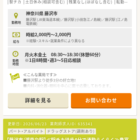
お客さまの健康で美しい暮らしをサポートさせていただく場
駅チカ
土日休み(相談可含む)
残業なし(ほぼなし含む)
転勤なし
所と考え、店舗展開しております。
■教育研修については、全薬剤師・調剤スタッフを対象に毎月1
神奈川県 藤沢市
回程度開催。
藤沢駅 (JR東海道本線)／藤沢駅 (小田急江ノ島線)／藤沢駅 (江ノ島
勤務地
調剤業務全般を向上させるための意見交換や提案、新薬につい
電鉄線)
ての勉強会、急性期疾患に対応する医学知識の習得、
時給2,000円～2,000円
ドクターを招いての処方解説、新しい保険制度のもとでの在宅
医療など、時期を鑑みてタイムリーな内容で進められます。
※経験・スキル・就業条件により異なる
給与
■産前産後休暇、育児求職制度取得実績が多数あり、復職後、短
時間勤務にて就業されている方も多くいらっしゃいます。
月火木金土 08:30～18:30（休憩60分）
※1日8時間・週3～5日応相談
勤務
≪こんな方におすすめ≫
時間
■湘南藤沢エリアに腰を落ちつけてキャリアを築きたい方
■ブランクのある方、経験の浅い方もご相談ください！
≪こんな薬局です≫
■藤沢駅より徒歩3分の好立地！
■内科・消化器・眼科を中心に面で応需しております。
■応需枚数は1日あたり60～70枚/日程度です。
■曜日や時間帯はお気軽にお問い合わせください。
詳細を見る
お問い合わせ
≪こんな企業です≫
■昭和31年に創業して以来、湘南エリアを中心にドラッグスト
アを展開しております。
更新日：
2026/06/23
薬剤師求人ID：
635341
■本社を構えている藤沢地区を中心に店舗展開しており、隣接の
湘南エリア、東京を含めて20店舗以上を運営しております。
パート・アルバイト
ドラッグストア(調剤あり)
調剤併設店は十数店舗展開中です！
【藤沢市/湘南台駅】≪駅チカ徒歩4分で通勤らくらく≫豊富