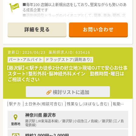
■教育体制の他、明確な昇格基準を設けておりますので、ご自身
■毎年100 店舗以上新規出店をしており、堅実ながらも勢いのあ
の頑張りがはっきりと反映され、やりがいを持ってご就業いただ
る成長企業です
けます。
■調剤併設型ドラッグのパイオニアとして、関東、東海、関西、北
■調剤・OTC併設店ですので、OTCにご興味のある方も歓迎です！
陸・信州を中心に約1,700店舗以上を展開しています
何でも相談できるかかりつけ薬剤師として活躍できるフィー
■研修制度は様々なプランがあり、集合研修だけでなく任意で受
詳細を見る
お問い合わせ
ルドがございます！
講可能な研修も幅広く用意されています
■国内だけでなく海外へも積極的に出店を拡大しており、全国展
■店舗で活躍する従業員、社外で活躍する従業員、将来経営幹部
開＋アジア圏への事業拡大を図っている企業です。
となる従業員など、薬剤師として様々な活躍ができるフィールド
を用意されています
更新日：
2026/06/23
薬剤師求人ID：
635416
■総合薬剤師・調剤薬剤師（土日休み・19時までの勤務）どちらか
の働き方を選択できます
パート・アルバイト
ドラッグストア(調剤あり)
■調剤併設型だけでなく「医療モール・クリニック併設店舗」「敷
【藤沢駅】≪駅チカ徒歩2分の好立地≫現場OJTで安心お仕事
地内薬局」「訪問調剤特化型店舗」など様々な店舗を運営してい
スタート！整形外科・脳神経外科メイン 勤務時間・曜日は
ます
ご相談ください
■在宅医療にも積極的取り組んでおり「訪問調剤特化型店舗」を
50店舗以上、無菌調剤室は業界最多の51店舗設置しています
検討リストに追加
■「プラチナくるみん認定企業」「健康経営優良法人2023（大規模
法人部門）認定」等を取得し一人ひとりが働きやすい環境が整備
されています
駅チカ
土日休み(相談可含む)
残業なし(ほぼなし含む)
転勤なし
■充実した研修制度、人事制度、評価制度、キャリア支援制度等
があるのも特徴です
神奈川県 藤沢市
藤沢駅 (JR東海道本線)／藤沢駅 (小田急江ノ島線)／藤沢駅 (江ノ島
勤務地
電鉄線)
時給2,000円～2,000円