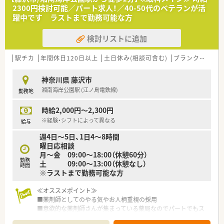
2300円検討可能／パート求人！／40-50代のベテランが活
躍中です ラストまで勤務可能な方
検討リストに追加
駅チカ
年間休日120日以上
土日休み(相談可含む)
ブランク可
Ｗ
神奈川県 藤沢市
湘南海岸公園駅 (江ノ島電鉄線)
勤務地
時給2,000円～2,300円
※経験・シフトによって異なる
給与
週4日～5日、1日4～8時間
曜日応相談
月～金 09:00～18:00（休憩60分）
勤務
土 09:00～13:00（休憩なし）
時間
※ラストまで勤務可能な方
≪オススメポイント≫
■薬剤師としてのやる気やお人柄重視の採用
■意欲的な薬剤師さんが集まっている薬局なのでパートでもス
キルアップ出来る環境です