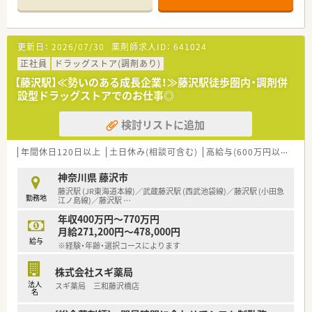
■門前のクリニックからの応需が中心で、枚数も落ち着いていま
す
■リウマチ科で注射剤の取り扱いが多いです
更新日：
2026/07/30
薬剤師求人ID：
641024
■患者様への投薬に力を入れています
■自分のペースで落ち着いてお仕事したい方にオススメ
正社員
ドラッグストア(調剤あり)
■定着率が高くあまり募集の出ない求人です
【藤沢駅】≪勢いのある成長企業！≫藤沢駅徒歩圏内・調剤併
■ご経験があり、お人柄の良い方なら年齢不問で歓迎いたします
設型ドラッグストアでのお仕事◎
検討リストに追加
年間休日120日以上
土日休み(相談可含む)
高給与(600万円以上)
住
神奈川県 藤沢市
藤沢駅 (JR東海道本線)／武蔵藤沢駅 (西武池袋線)／藤沢駅 (小田急
勤務地
江ノ島線)／藤沢駅
…
年収400万円～770万円
月給271,200円～478,000円
給与
※経験・年齢・選択コースによります
株式会社スギ薬局
法人
スギ薬局 三和藤沢橋店
名