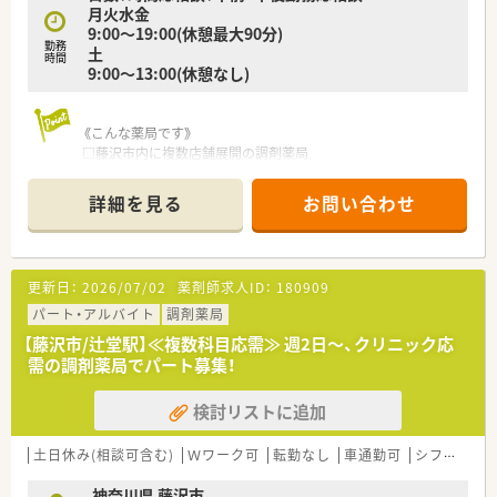
月火水金
9:00～19:00(休憩最大90分)
勤務
土
時間
9:00～13:00(休憩なし)
《こんな薬局です》
□藤沢市内に複数店舗展開の調剤薬局
□3路線乗り入れ藤沢駅徒歩5分の好立地
□大通り沿いにまっすぐなので通勤しやすい♪
詳細を見る
お問い合わせ
□ラストまで入れる方、大歓迎！
曜日・時間はご相談ください
□調剤未経験・ブランクのある方にも丁寧な指導があり安心です
更新日：
2026/07/02
薬剤師求人ID：
180909
パート・アルバイト
調剤薬局
【藤沢市/辻堂駅】≪複数科目応需≫ 週2日～、クリニック応
需の調剤薬局でパート募集！
検討リストに追加
土日休み(相談可含む)
Ｗワーク可
転勤なし
車通勤可
シフト制
神奈川県 藤沢市