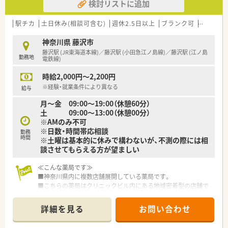
検討リストに追加
駅チカ
土日休み(相談可含む)
週休2.5日以上
ブランク可
Ｗワーク
神奈川県 藤沢市
藤沢駅 (JR東海道本線)／藤沢駅 (小田急江ノ島線)／藤沢駅 (江ノ島
勤務地
電鉄線)
時給2,000円～2,200円
※経験・就業条件により異なる
給与
月～金 09:00～19:00（休憩60分）
土 09:00～13:00（休憩00分）
※AMのみ不可
※日数・時間帯応相談
勤務
時間
※土曜は基本的に休みで構わないが、不測の際には相
談させてもらえる方が望ましい
≪こんな薬局です≫
■神奈川県内に複数店舗展開している薬局です。
■こちらの薬局はクリニックビル内にある地域密着型の店舗で
す。
■藤沢駅近くでお仕事を探されている方はもちろん、鎌倉市在住
詳細を見る
お問い合わせ
の方も通いやすい立地。
■スタッフは女性のみで、明るい雰囲気の中ご就業いただけま