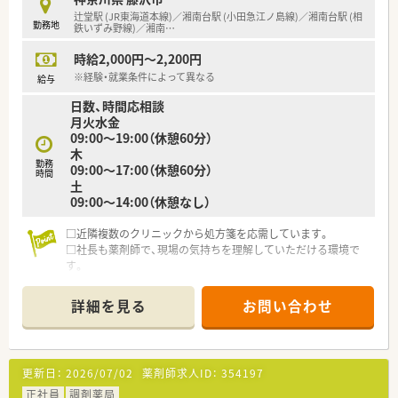
辻堂駅 (JR東海道本線)／湘南台駅 (小田急江ノ島線)／湘南台駅 (相
勤務地
鉄いずみ野線)／湘南
…
時給2,000円～2,200円
※経験・就業条件によって異なる
給与
日数、時間応相談
月火水金
09:00～19:00（休憩60分）
木
勤務
09:00～17:00（休憩60分）
時間
土
09:00～14:00（休憩なし）
□近隣複数のクリニックから処方箋を応需しています。
□社長も薬剤師で、現場の気持ちを理解していただける環境で
す。
□車通勤可！駐車場完備してます。
詳細を見る
お問い合わせ
更新日：
2026/07/02
薬剤師求人ID：
354197
正社員
調剤薬局