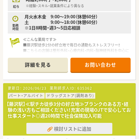
※経験・スキル・就業条件により異なる
給与
月火水木金 9:00～19:00（休憩60分）
土 9:00～18:00（休憩60分）
勤務
※1日8時間・週3～5日応相談
時間
≪こんな薬局です≫
■藤沢駅徒歩2分の好立地で毎日の通勤もストレスフリー！
■こちらの店舗は整形外科・心療内科・内科・脳神経外科を中心に
面で応需しております。
■応需枚数は一日あたり80～130枚程度です。
詳細を見る
お問い合わせ
■薬剤師は常時3～4名で運営しています。20～60代が活躍して
いる環境です。
■現場OJTで丁寧に教えていただけるので、安心してお仕事スタ
ートできます！
更新日：
2026/06/23
薬剤師求人ID：
635362
≪こんな企業です≫
パート・アルバイト
ドラッグストア(調剤あり)
■昭和31年に創業して以来、湘南エリアを中心にドラッグスト
【藤沢駅】≪駅チカ徒歩3分の好立地≫ブランクのある方・経
アを展開しております。
験の浅い方もご相談ください！充実の現場OJTで安心してお
■本社を構えている藤沢地区を中心に店舗展開しており、隣接の
仕事スタート◎週20時間で社会保険加入可能
湘南エリア、東京を含めて20店舗以上を運営しております。
調剤併設店は十数店舗展開中です！
検討リストに追加
■「湘南」の地を軸に、薬局を単にお薬を販売する場所と考える
のではなく、