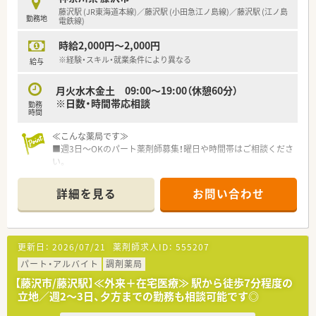
所と考え、店舗展開しております。
藤沢駅 (JR東海道本線)／藤沢駅 (小田急江ノ島線)／藤沢駅 (江ノ島
勤務地
■教育研修については、全薬剤師・調剤スタッフを対象に毎月1
電鉄線)
回程度開催。
時給2,000円～2,000円
調剤業務全般を向上させるための意見交換や提案、新薬につい
ての勉強会、急性期疾患に対応する医学知識の習得、
※経験・スキル・就業条件により異なる
給与
ドクターを招いての処方解説、新しい保険制度のもとでの在宅
医療など、時期を鑑みてタイムリーな内容で進められます。
月火水木金土 09:00～19:00（休憩60分）
■産前産後休暇、育児求職制度取得実績が多数あり、復職後、短
※日数・時間帯応相談
勤務
時間勤務にて就業されている方も多くいらっしゃいます。
時間
≪こんな方におすすめ≫
≪こんな薬局です≫
■電車通勤で駅チカの勤務先をお探しのかた
■週3日～OKのパート薬剤師募集！曜日や時間帯はご相談くださ
■幅広い科目に触れ、知識・スキルを磨きたい方
い。
■湘南藤沢エリアに腰を落ち着けて勤務したい方
■神奈川県内に広く展開している安定企業です。
■藤沢駅から歩いてすぐの好立地！通勤ストレスなく通えます。
詳細を見る
お問い合わせ
■眼科, 内科, 外科, 皮膚科を中心に面で応需しております。
■処方箋枚数が多く、調剤業務に専念していただける環境です◎
■調剤、OTC、コスメ、漢方まで豊富な商品の取り扱いがござい
ます。
更新日：
2026/07/21
薬剤師求人ID：
555207
≪こんな企業です≫
パート・アルバイト
調剤薬局
■昭和31年に創業して以来、湘南エリアを中心にドラッグスト
【藤沢市/藤沢駅】≪外来＋在宅医療≫ 駅から徒歩7分程度の
アを展開しております。
立地／週2～3日、夕方までの勤務も相談可能です◎
■本社を構えている藤沢地区を中心に店舗展開しており、隣接の
湘南エリア、東京を含めて20店舗以上を運営しております。