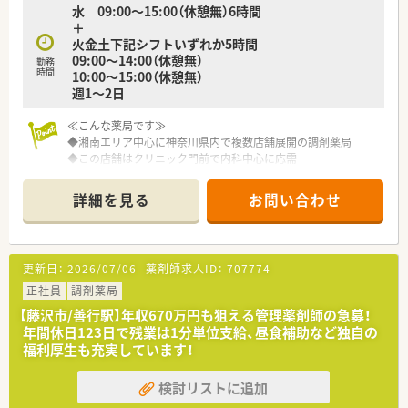
水 09:00～15:00（休憩無）6時間
＋
火金土下記シフトいずれか5時間
09:00～14:00（休憩無）
勤務
時間
10:00～15:00（休憩無）
週1～2日
≪こんな薬局です≫
◆湘南エリア中心に神奈川県内で複数店舗展開の調剤薬局
◆この店舗はクリニック門前で内科中心に応需
◆比較的新しくきれいな店舗です
◆調剤室内も整理整頓されており働きやすい◎
詳細を見る
お問い合わせ
◆地域の患者様からの信頼も厚くアットホームな雰囲気
◆扶養内勤務もご相談OK！
更新日：
2026/07/06
薬剤師求人ID：
707774
正社員
調剤薬局
【藤沢市/善行駅】年収670万円も狙える管理薬剤師の急募！
年間休日123日で残業は1分単位支給、昼食補助など独自の
福利厚生も充実しています！
検討リストに追加