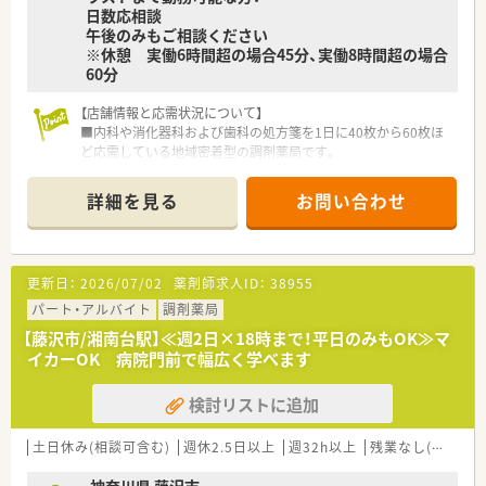
日数応相談
午後のみもご相談ください
※休憩 実働6時間超の場合45分、実働8時間超の場合
60分
【店舗情報と応需状況について】
■内科や消化器科および歯科の処方箋を1日に40枚から60枚ほ
ど応需している地域密着型の調剤薬局です。
■近隣のクリニックからの応需が増加しており、常時2名以上の
薬剤師体制で安全な医療の提供を行っています。
詳細を見る
お問い合わせ
■最寄り駅からはバスで10分ほどの距離にありますが、車での
通勤も可能で雨の日も快適に通うことができます。
【法人のご紹介】
更新日：
2026/07/02
薬剤師求人ID：
38955
■医療機関のプロバイダーとして、地域に密着し安全な医療と健
康を全ての人々に平等に提供し、地域医療の向上に貢献いたしま
パート・アルバイト
調剤薬局
す。
【藤沢市/湘南台駅】≪週2日×18時まで！平日のみもOK≫マ
■地域密着型の「複合医療機関」としての調剤薬局を展開してお
イカーOK 病院門前で幅広く学べます
ります。
■先輩薬剤師やドクターから知識を得られるのはもちろん、e-ラ
検討リストに追加
ーニングや勉強会などでしっかりフォローいたします。
土日休み(相談可含む)
週休2.5日以上
週32h以上
残業なし(ほぼなし含む)