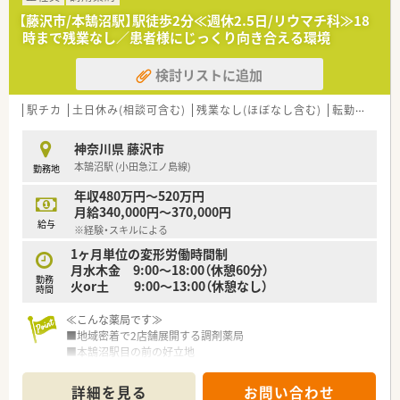
【藤沢市/本鵠沼駅】駅徒歩2分≪週休2.5日/リウマチ科≫18
時まで残業なし／患者様にじっくり向き合える環境
検討リストに追加
駅チカ
土日休み(相談可含む)
残業なし(ほぼなし含む)
転勤なし
神奈川県 藤沢市
本鵠沼駅 (小田急江ノ島線)
勤務地
年収480万円～520万円
月給340,000円～370,000円
給与
※経験・スキルによる
1ヶ月単位の変形労働時間制
月水木金 9:00～18:00（休憩60分）
勤務
火or土 9:00～13:00（休憩なし）
時間
≪こんな薬局です≫
■地域密着で2店舗展開する調剤薬局
■本鵠沼駅目の前の好立地
■週休2.5日が叶います
■≪火曜≫or≪土曜≫は半日勤務
詳細を見る
お問い合わせ
■18時まで残業ほぼナシ