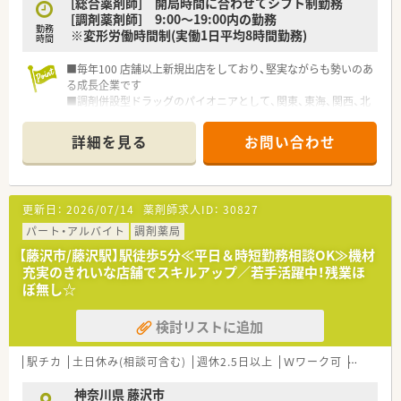
[総合薬剤師] 開局時間に合わせてシフト制勤務
[調剤薬剤師] 9:00～19:00内の勤務
勤務
※変形労働時間制(実働1日平均8時間勤務)
時間
■毎年100 店舗以上新規出店をしており、堅実ながらも勢いのあ
る成長企業です
■調剤併設型ドラッグのパイオニアとして、関東、東海、関西、北
陸・信州を中心に約1,700店舗以上を展開しています
■研修制度は様々なプランがあり、集合研修だけでなく任意で受
詳細を見る
お問い合わせ
講可能な研修も幅広く用意されています
■店舗で活躍する従業員、社外で活躍する従業員、将来経営幹部
となる従業員など、薬剤師として様々な活躍ができるフィールド
を用意されています
更新日：
2026/07/14
薬剤師求人ID：
30827
■総合薬剤師・調剤薬剤師（土日休み・19時までの勤務）どちらか
の働き方を選択できます
パート・アルバイト
調剤薬局
■調剤併設型だけでなく「医療モール・クリニック併設店舗」「敷
【藤沢市/藤沢駅】駅徒歩5分≪平日＆時短勤務相談OK≫機材
地内薬局」「訪問調剤特化型店舗」など様々な店舗を運営してい
充実のきれいな店舗でスキルアップ／若手活躍中！残業ほ
ます
ぼ無し☆
■在宅医療にも積極的取り組んでおり「訪問調剤特化型店舗」を
50店舗以上、無菌調剤室は業界最多の51店舗設置しています
検討リストに追加
■「プラチナくるみん認定企業」「健康経営優良法人2023（大規模
法人部門）認定」等を取得し一人ひとりが働きやすい環境が整備
されています
駅チカ
土日休み(相談可含む)
週休2.5日以上
Ｗワーク可
残業なし
■充実した研修制度、人事制度、評価制度、キャリア支援制度等
があるのも特徴です
神奈川県 藤沢市