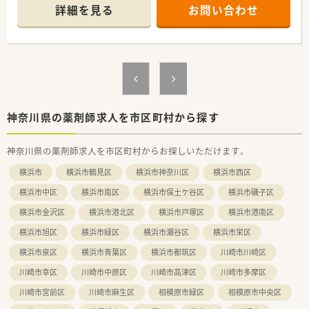
■眼科がメインではありますが複数科目の触れることや在宅に
詳細を見る
お問い合わせ
対応するチャンスもあります
≪こんな薬局です≫
■湘南エリアに複数店舗展開
■近隣複数のクリニックから応需している、地域密着の薬局です
■調剤過誤監査システムや薬剤自動分割分包機等導入済みで安
心してお仕事できる環境が整っています◎
神奈川県の薬剤師求人を市区町村から探す
神奈川県の薬剤師求人を市区町村からお探しいただけます。
横浜市
横浜市鶴見区
横浜市神奈川区
横浜市西区
横浜市中区
横浜市南区
横浜市保土ケ谷区
横浜市磯子区
横浜市金沢区
横浜市港北区
横浜市戸塚区
横浜市港南区
横浜市旭区
横浜市緑区
横浜市瀬谷区
横浜市栄区
横浜市泉区
横浜市青葉区
横浜市都筑区
川崎市川崎区
川崎市幸区
川崎市中原区
川崎市高津区
川崎市多摩区
川崎市宮前区
川崎市麻生区
相模原市緑区
相模原市中央区