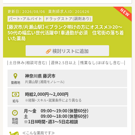
す。
※女性薬剤師さまが経営されている店舗です。
更新日：
2026/08/06
薬剤師求人ID：
201626
■産休の実績もあり、女性でも長く勤められる環境が整っており
ます。
パート・アルバイト
ドラッグストア(調剤あり)
■ご家庭や子育てとの両立をお考えの方にもおすすめです。
【藤沢市/片瀬山駅】≪ブランク明けの方にオススメ≫20～
■季節変動により忙しい時期もございますが、しっかり残業代が
50代の幅広い世代活躍中！車通勤が必須 住宅街の落ち着
支給されます。
いた薬局
■頑張りをきちんと給与面に反映させてくれるシステムがあり、
モチベーション維持にも繋がります。
検討リストに追加
■定期的に勉強会を開催しております。
■薬歴は手書きのため、パソコン操作が苦手な方も安心です。
■車通勤ご希望の方もご相談ください。
土日休み(相談可含む)
週休2.5日以上
残業なし(ほぼなし含む)
転勤
神奈川県 藤沢市
片瀬山駅 (湘南モノレール)
勤務地
時給2,000円～2,000円
※経験・スキル・就業条件により異なる
給与
月～金 09:00～19:00（休憩60分）
土 09:00～18:00（休憩60分）
勤務
※1日8時間・週3～5日応相談
時間
≪こんな薬局です≫