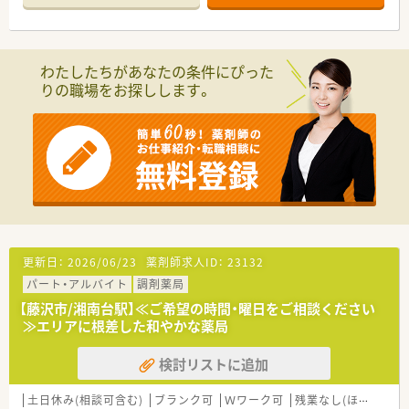
■メインの応需科目は心療内科・整形外科・泌尿器科・脳神経外科
となります。
■応需枚数は1日あたり60～80枚程度です。
■1日8時間・週3～5日のパート薬剤師募集！
わたしたちがあなたの条件にぴった
りの職場をお探しします。
≪こんな企業です≫
■昭和31年に創業して以来、湘南エリアを中心にドラッグスト
アを展開しております。
■本社を構えている藤沢地区を中心に店舗展開しており、隣接の
湘南エリア、東京を含めて20店舗以上を運営しております。
調剤併設店は十数店舗展開中です！
■「湘南」の地を軸に、薬局を単にお薬を販売する場所と考える
のではなく、
お客さまの健康で美しい暮らしをサポートさせていただく場
所と考え、店舗展開しております。
■教育研修については、全薬剤師・調剤スタッフを対象に毎月1
更新日：
2026/06/23
薬剤師求人ID：
23132
回程度開催。
パート・アルバイト
調剤薬局
調剤業務全般を向上させるための意見交換や提案、新薬につい
ての勉強会、急性期疾患に対応する医学知識の習得、ドクターを
【藤沢市/湘南台駅】≪ご希望の時間・曜日をご相談ください
招いての処方解説、新しい保険制度のもとでの在宅医療など、時
≫エリアに根差した和やかな薬局
期を鑑みてタイムリーな内容で進められます。
■産前産後休暇、育児求職制度取得実績が多数あり、復職後、短
検討リストに追加
時間勤務にて就業されている方も多くいらっしゃいます。
■定着率は高く、平均年齢は37.8歳です。新卒薬剤師から30年以
土日休み(相談可含む)
ブランク可
Ｗワーク可
残業なし(ほぼなし含む)
上のベテランまで、幅広い層が活躍しています。