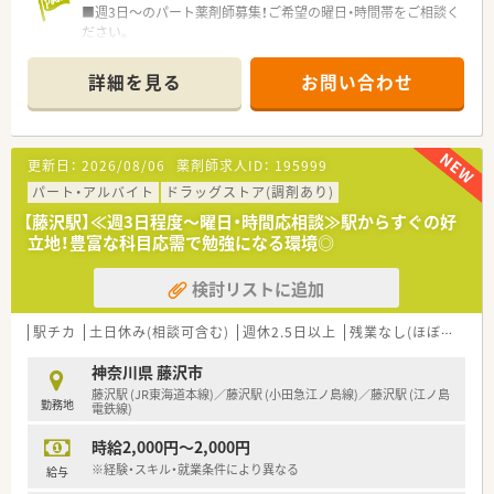
■週3日～のパート薬剤師募集！ご希望の曜日・時間帯をご相談く
ださい。
■住宅街の一角にある落ち着いた雰囲気の薬局です。
■こちらの店舗は地域蜜着型で、地元の方のかかりつけ薬局とし
詳細を見る
お問い合わせ
て親しまれております。
■患者さまの年齢層も比較的高く落ち着いているため、クレーム
もほとんどございません。
■急いで調剤を行うより、正確・丁寧に行いたい方におすすめで
更新日：
2026/08/06
薬剤師求人ID：
195999
す！
■幅広い年代の方が活躍中！
パート・アルバイト
ドラッグストア(調剤あり)
■調剤未経験の方やブランクからの復帰の方も積極的に採用し
【藤沢駅】≪週3日程度～曜日・時間応相談≫駅からすぐの好
ております。
立地！豊富な科目応需で勉強になる環境◎
≪こんな企業です≫
検討リストに追加
■昭和31年に創業して以来、湘南エリアを中心にドラッグスト
アを展開しております。
■本社を構えている藤沢地区を中心に店舗展開しており、隣接の
駅チカ
土日休み(相談可含む)
週休2.5日以上
残業なし(ほぼなし含む)
湘南エリア、東京を含めて20店舗以上を運営しております。
調剤併設店は十数店舗展開中です！
神奈川県 藤沢市
■「湘南」の地を軸に、薬局を単にお薬を販売する場所と考える
藤沢駅 (JR東海道本線)／藤沢駅 (小田急江ノ島線)／藤沢駅 (江ノ島
勤務地
のではなく、
電鉄線)
お客さまの健康で美しい暮らしをサポートさせていただく場
時給2,000円～2,000円
所と考え、店舗展開しております。
■教育研修については、全薬剤師・調剤スタッフを対象に毎月1
※経験・スキル・就業条件により異なる
給与
回程度開催。