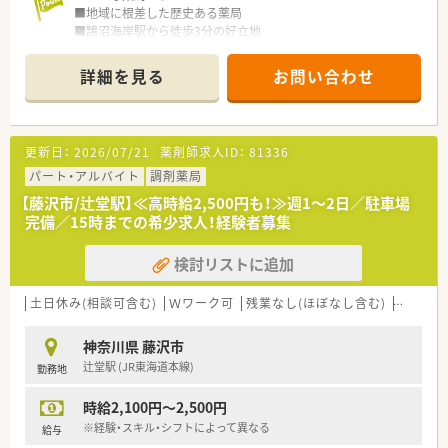
■地域に根差した歴史ある薬局
■鵠沼海岸駅から徒歩3分の好立地
■戸建ての広々とした店舗で、調剤室・休憩室も大きくきれい
■内科ほか、面で幅広く応需しています
詳細を見る
お問い合わせ
■認定薬剤師資格取得や、在宅業務へのかかわりによって時給ア
ップも！
■電子薬歴、散剤監査システム、自動散剤分包機、薬剤発注シス
テム等の最新機材も揃っており、お仕事をサポート！
更新日：
2026/07/21
薬剤師求人ID：
81336
■週4～5日の社会保険加入パート
■18時・19時まで勤務出来る方の募集です
パート・アルバイト
調剤薬局
【藤沢市/辻堂駅】≪高時給2,500円も！≫週1～2日／駐車場
完備／15時までの希少求人！経験者募集
検討リストに追加
土日休み(相談可含む)
Ｗワーク可
残業なし(ほぼなし含む)
転勤な
神奈川県 藤沢市
辻堂駅 (JR東海道本線)
勤務地
時給2,100円～2,500円
※経験・スキル・シフトによって異なる
給与