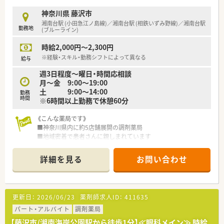
神奈川県 藤沢市
湘南台駅 (小田急江ノ島線)／湘南台駅 (相鉄いずみ野線)／湘南台駅
勤務地
(ブルーライン)
時給2,000円～2,300円
※経験・スキル・勤務シフトによって異なる
給与
週3日程度～曜日・時間応相談
月～金 9:00～19:00
土 9:00～14:00
勤務
時間
※6時間以上勤務で休憩60分
《こんな薬局です》
■神奈川県内に約5店舗展開の調剤薬局
■地域密着で患者さんに親しまれています
■複数科目応需・クリニック門前の薬局です
■比較的若い方が活躍しています
詳細を見る
お問い合わせ
■定期的に勉強会開催
パートでも最新知識を身に付けられます！
■マイカー通勤OK！
更新日：
2026/06/23
薬剤師求人ID：
411635
パート・アルバイト
調剤薬局
【藤沢市/湘南海岸公園駅から徒歩1分】≪眼科メイン≫ 時給