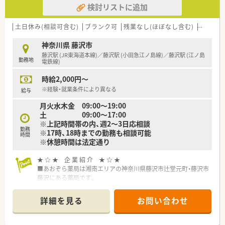
検討リストに追加
調剤併設店は十数店舗展開中です！
■「湘南」の地を軸に、薬局を単にお薬を販売する場所と考える
のではなく、
土日休み(相談可含む)
ブランク可
残業なし(ほぼなし含む)
教育制
お客さまの健康で美しい暮らしをサポートさせていただく場
所と考え、店舗展開しております。
神奈川県 藤沢市
■教育研修については、全薬剤師・調剤スタッフを対象に毎月1
藤沢駅 (JR東海道本線)／藤沢駅 (小田急江ノ島線)／藤沢駅 (江ノ島
勤務地
回程度開催。
電鉄線)
調剤業務全般を向上させるための意見交換や提案、新薬につい
時給2,000円～
ての勉強会、急性期疾患に対応する医学知識の習得、
ドクターを招いての処方解説、新しい保険制度のもとでの在宅
※経験・就業条件により異なる
給与
医療など、時期を鑑みてタイムリーな内容で進められます。
月火水木金 09:00～19:00
■産前産後休暇、育児求職制度取得実績が多数あり、復職後、短
土 09:00～17:00
時間勤務にて就業されている方も多くいらっしゃいます。
※上記時間帯の内、週2～3日応相談
勤務
※17時、18時までの勤務も相談可能
時間
※休憩時間は法定通り
★ ☆ ★ 企 業 紹 介 ★ ☆ ★
■あおぞら薬局は湘南エリアの神奈川県藤沢市辻堂元町・藤沢市
藤沢にある薬局です。
■様々な世代の方が活躍されていて、堅苦しくなく自主線を重ん
じた明るい職場です。
詳細を見る
お問い合わせ
■代表が薬剤師で現場にも積極的に入られていて接しやすい距
離感の近い方です。
■在宅訪問、実務実習研修生の受入れも行なっております。