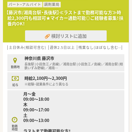
してくださる新しいリーダー候補を急募にて受け付けておりま
パート・アルバイト
調剤薬局
す。
【藤沢市/湘南台駅・長後駅】≪ラストまで勤務可能な方≫時
■管理薬剤師としての経験は問いませんので、これから店舗運営
給2,300円も相談可★マイカー通勤可能◎ご経験者募集！扶
のスキルを身につけたいという意欲的な方を求めています。
養内OK！
■周囲のスタッフと円滑なコミュニケーションを図り、チームワ
ークを大切にしながら業務に取り組める方を歓迎いたします。
検討リストに追加
【法人特徴について】
■大手調剤チェーン出身者が経営層にいるため、大手に準じたし
土日休み(相談可含む)
週休2.5日以上
残業なし(ほぼなし含む)
転勤
っかりした仕組みがあります。
■患者様一人ひとりへの奉仕の心を大切にし、調剤事業だけでな
神奈川県 藤沢市
く介護事業も展開しています。
長後駅 (小田急江ノ島線)／湘南台駅 (小田急江ノ島線)／湘南台駅 (相
勤務地
■東京や茨城などを中心に10店舗を展開し、地域医療への貢献
鉄いずみ野線)／湘南
…
を続けながら成長中の企業です。
時給2,100円～2,300円
※経験・就業条件により異なる
給与
月～金
09:00～18:00
木
09:00～17:00
土
09:00～13:00
勤務
時間
ラストまで勤務可能な方！