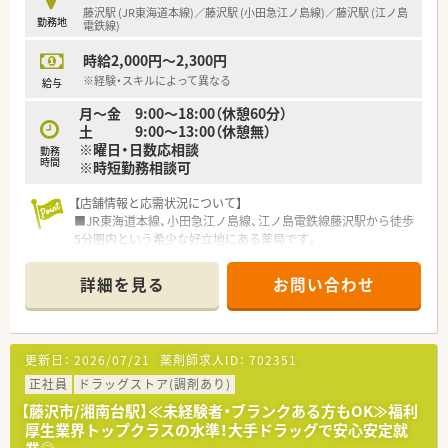
藤沢駅 (JR東海道本線)／藤沢駅 (小田急江ノ島線)／藤沢駅 (江ノ島
勤務地
電鉄線)
時給2,000円～2,300円
※経験・スキルによって異なる
給与
月～金 9:00～18:00（休憩60分）
土 9:00～13:00（休憩無）
※曜日・日数応相談
勤務
時間
※時短勤務相談可
【店舗情報と応需状況について】
■JR東海道本線、小田急江ノ島線、江ノ島電鉄線藤沢駅から徒歩
5分圏内という希少な好立地にある薬局です。
■眼科、整形外科、小児科、皮膚科の複数科目をクリニックモー
ルから応需しており、1日の枚数は230～240枚程度です。
詳細を見る
お問い合わせ
■薬剤師は常勤6名体制で、事務員3名、登録販売者1名が在籍し、
枚数が多くても効率的な運営を実現しています。
【法人特徴について】
更新日：
2026/07/21
薬剤師求人ID：
702351
■横浜市内で複数の店舗を展開しており、地域に根ざした質の高
い薬局サービスを提供しています。
正社員
ドラッグストア(調剤あり)
■最新設備が揃っているため、安全かつ効率的に調剤業務を行え
【藤沢市/湘南台駅】≪未経験者・ブランクある方もOK≫福利
る環境整備に注力している企業です。
厚生業界トップクラスの水準！大手ドラッグで安心安定就
■頑張りがしっかりと評価される評価体制と昇給制度が充実し