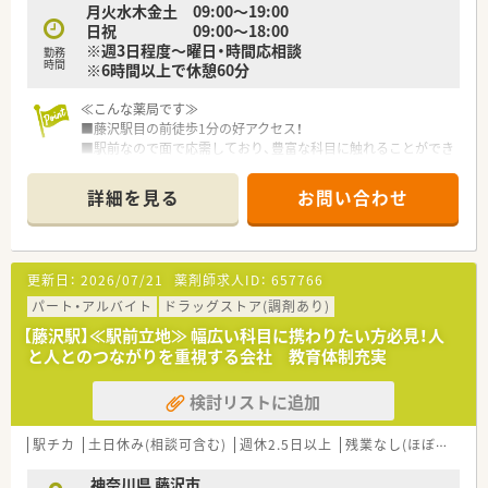
月火水木金土 09:00～19:00
調剤業務全般を向上させるための意見交換や提案、新薬につい
日祝 09:00～18:00
ての勉強会、急性期疾患に対応する医学知識の習得、
※週3日程度～曜日・時間応相談
勤務
ドクターを招いての処方解説、新しい保険制度のもとでの在宅
時間
※6時間以上で休憩60分
医療など、時期を鑑みてタイムリーな内容で進められます。
■産前産後休暇、育児求職制度取得実績が多数あり、復職後、短
≪こんな薬局です≫
時間勤務にて就業されている方も多くいらっしゃいます。
■藤沢駅目の前徒歩1分の好アクセス！
■駅前なので面で応需しており、豊富な科目に触れることができ
ます。
■1日の応需枚数は120～150枚と、活気のある環境
詳細を見る
お問い合わせ
■薬剤師は2～5名で、事務さんも2～4名の厚い人数体制で運営
しています。
■近隣にも店舗がありますので、急なお休みにも対応できる体制
が整っております。
更新日：
2026/07/21
薬剤師求人ID：
657766
■商品の割引購入などの嬉しい福利厚生が充実！
パート・アルバイト
ドラッグストア(調剤あり)
≪こんな企業です≫
【藤沢駅】≪駅前立地≫ 幅広い科目に携わりたい方必見！人
■昭和31年に創業して以来、湘南エリアを中心にドラッグスト
と人とのつながりを重視する会社 教育体制充実
アを展開しております。
■本社を構えている藤沢地区を中心に店舗展開しており、隣接の
検討リストに追加
湘南エリア、東京を含めて20店舗以上を運営しております。
調剤併設店は十数店舗展開中です！
■「湘南」の地を軸に、薬局を単にお薬を販売する場所と考える
駅チカ
土日休み(相談可含む)
週休2.5日以上
残業なし(ほぼなし含む)
のではなく、
お客さまの健康で美しい暮らしをサポートさせていただく場
神奈川県 藤沢市