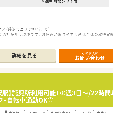
※週40時間シフト制
／（藤沢市エリア担当より）
8時退社が叶う環境です。お休みが取りやすく産休育休の取得実
------------＊
この求人に
詳細を見る
お問い合わせ
通勤に便利な好立地に位置しており、幅広い年齢層の患者さまが
外科をはじめとする多岐にわたる科目の処方箋を1日に約15
施設への在宅医療にも積極的に取り組んでおり地域医療に深く
ープ会社として全国に広く店舗を展開しており、非常に安定した
機械化を積極的に推進しており、業務効率化と安全性の向上に常
沢駅】託児所利用可能！≪週3日～/22時
修制度を完備しており、従業員一人ひとりが長期的に活躍できる
ク・自転車通勤OK◎
となっており、土曜日も17時までのため、夕方以降の時間を有
し
車通勤可
託児所あり
教育制度あり
シフト制
大手チェ