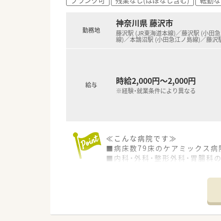
■一人あたりの処方箋処理枚数
■有給休暇の平均取得日数が多
神奈川県 藤沢市
勤務地
【想定されるキャリアイメージ】
藤沢駅 (JR東海道本線)／藤沢駅 (小田
線)／本鵠沼駅 (小田急江ノ島線)／藤沢
■店舗での実務経験を積んだ後
■薬剤師としての専門性を極め
■入社後もキャリアに応じた多
時給2,000円～2,000円
給与
※経験・就業条件により異なる
≪こんな病院です≫
■病床数79床のケアミックス病
■内科・外科・整形外科・胃腸科
■本鵠沼駅から徒歩圏内、もし
■落ち着いた雰囲気で働きやす
■17時終業で残業はほとんど
■パート勤務の薬剤師様でも託
≪業務内容≫