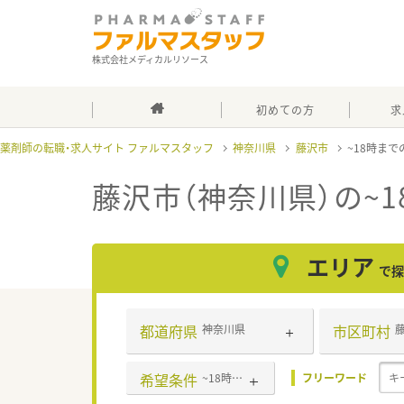
株式会社メディカルリソース
初めての方
求
薬剤師の転職・求人サイト ファルマスタッフ
神奈川県
藤沢市
~18時ま
藤沢市（神奈川県）の~
エリア
で探
都道府県
市区町村
神奈川県
希望条件
~18時までの職場
フリーワード