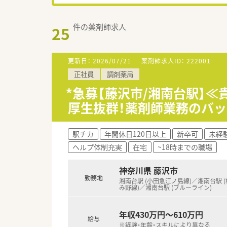
件の薬剤師求人
25
更新日：
2026/07/21
薬剤師求人ID：
222001
正社員
調剤薬局
*急募【藤沢市/湘南台駅】≪
厚生抜群！薬剤師業務のバ
駅チカ
年間休日120日以上
新卒可
未経
ヘルプ体制充実
在宅
~18時までの職場
神奈川県 藤沢市
勤務地
湘南台駅 (小田急江ノ島線)／湘南台駅 
み野線)／湘南台駅 (ブルーライン)
年収430万円～610万円
給与
※経験・年齢・スキルにより異なる