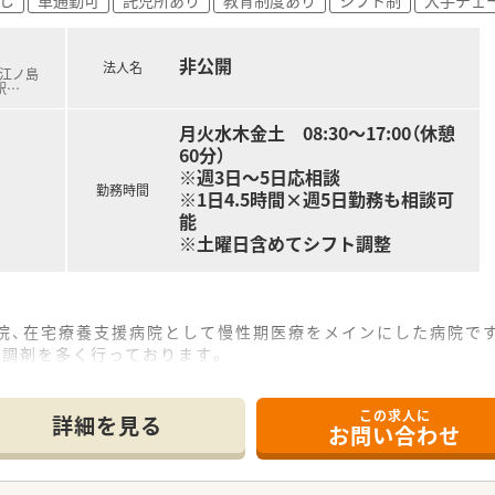
は適切に管理されており、過度な負担がかからないよう無理の
く全社的に休みを取りやすい環境であり、産休や育休の取得率も
非公開
法人名
急江ノ島
駅
…
は、ご自身の意欲次第で薬局長やエリアを統括するマネジメント
る道だけでなく、採用担当や教育担当など幅広いフィールドで
月火水木金土 08:30～17:00（休憩
彩な研修プログラムが用意されており、継続的なスキルアップ
60分）
※週3日～5日応相談
勤務時間
※1日4.5時間×週5日勤務も相談可
能
※土曜日含めてシフト調整
院、在宅療養支援病院として慢性期医療をメインにした病院で
の調剤を多く行っております。
くは藤沢駅からバスでアクセス可能です。
い環境が整備されております。
この求人に
ございません。ご家庭がある方でも安心してご就業いただけます
詳細を見る
お問い合わせ
児所の利用が可能です！