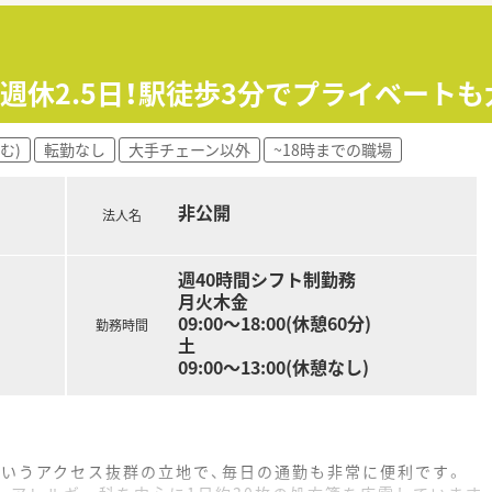
指導
数による）
＆週休2.5日！駅徒歩3分でプライベート
シフト調整いたします。
む)
転勤なし
大手チェーン以外
~18時までの職場
め、1日4.5時間×週5日のシフトも相談可能です。
通勤もOK！お気軽にご相談ください。
非公開
ます。
法人名
週40時間シフト制勤務
月火木金
09:00～18:00(休憩60分)
勤務時間
、地域包括ケア病床22床、医療療養病床22床）
土
09:00～13:00(休憩なし)
, 泌尿器科, 皮膚科, 精神科,疼痛緩和内科,肛門科
というアクセス抜群の立地で、毎日の通勤も非常に便利です。