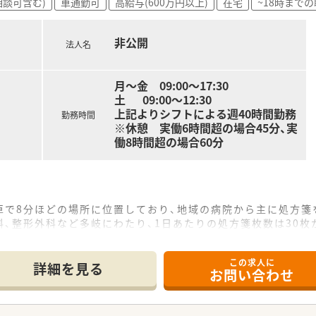
相談可含む)
車通勤可
高給与(600万円以上)
在宅
~18時まで
で働くことで、これからの地域医療に深く貢献できる点が魅力で
ことができ、自身のスキルアップに繋がる指導を受けられる環境
非公開
法人名
月～金 09:00～17:30
土 09:00～12:30
上記よりシフトによる週40時間勤務
勤務時間
※休憩 実働6時間超の場合45分、実
働8時間超の場合60分
車で8分ほどの場所に位置しており、地域の病院から主に処方箋
、整形外科など多岐にわたり、1日あたりの処方箋枚数は30枚
名の体制で運営されており、在宅業務についても居宅や施設への
この求人に
て】
詳細を見る
お問い合わせ
を予定しているため、店舗を牽引してくださる新しいリーダー
いませんので、これから店舗運営のスキルを身につけたいとい
ュニケーションを図り、チームワークを大切にしながら業務に