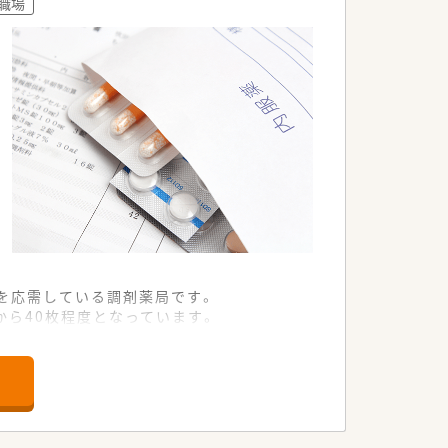
の職場
す。
です。
を応需している調剤薬局です。
から40枚程度となっています。
対応を積極的に行っています。
候補を急募にて受け付けております。
う意欲的な方を求めています。
取り組める方を歓迎いたします。