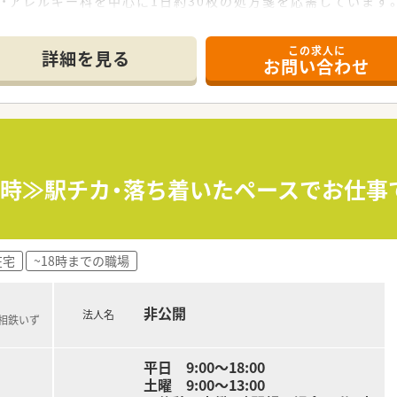
・アレルギー科を中心に1日約30枚の処方箋を応需しています
、そして事務員1名が協力し合いながら業務を行っています。
この求人に
詳細を見る
お問い合わせ
まに向き合う」という理念のもと、地域に密着した薬局を展開し
信頼関係を基盤とした自社開発で着実に店舗を拡大中です。
り、薬剤師一人ひとりが裁量を持って働くことができる社風です
なく、地域のかかりつけ薬剤師としてキャリアを深められます。
設計で、毎年着実に昇給し、安定した将来設計が可能です。
時定時≫駅チカ・落ち着いたペースでお仕
メンバーと協力してより良い薬局づくりに貢献できます。
環境で、仕事と私生活のメリハリをつけたい方に最適です。
在宅
~18時までの職場
を活かし、さらにスキルアップしたいと考えている方におすすめ
どない安定した環境で、腰を据えて長く働きたい方に適していま
非公開
法人名
(相鉄いず
平日 9:00～18:00
土曜 9:00～13:00