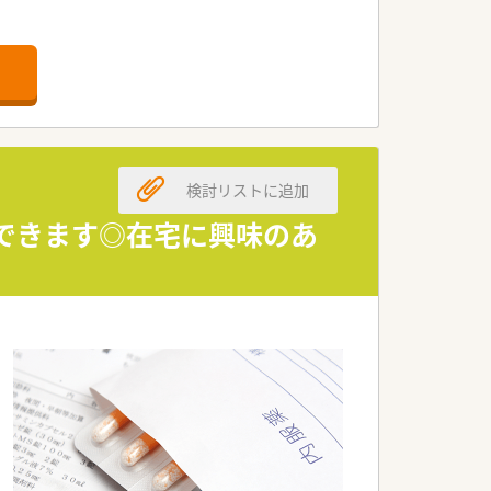
。
ています。
。
検討リストに追加
事できます◎在宅に興味のあ
です。
す。