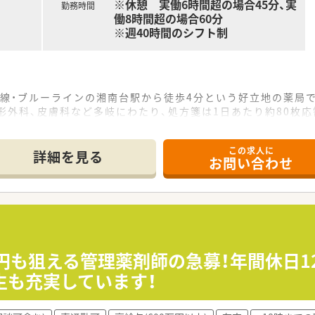
※休憩 実働6時間超の場合45分、実
勤務時間
働8時間超の場合60分
※週40時間のシフト制
線・ブルーラインの湘南台駅から徒歩4分という好立地の薬局
形外科、皮膚科など多岐にわたり、処方箋は1日あたり約80枚
の計10名体制で、常時7名から8名で対応しているため安心感が
この求人に
て】
詳細を見る
お問い合わせ
員募集であり、薬局業界の変化に積極的に関わる主体的な人材を
感がなく、業務に対して積極的に考え行動できる経験者を必須と
を持ち、患者様への想いを具体的に言語化できる方にご活躍いた
査システムを積極的に導入するなど、業務の効率化を図っていま
ホームページで公開しており、社内の取り組みを発信しています
万円も狙える管理薬剤師の急募！年間休日1
への積極的な関わりを通じて、地域医療への貢献を目指していま
生も充実しています！
を経験できるため、薬剤師としての知識と経験を深めるやりがい