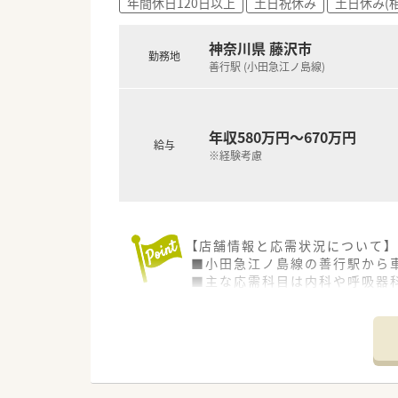
年間休日120日以上
土日祝休み
土日休み(
■施設在宅に注力している法人
■経験豊富な薬剤師と共に働く
神奈川県 藤沢市
勤務地
善行駅 (小田急江ノ島線)
年収580万円～670万円
給与
※経験考慮
【店舗情報と応需状況について】
■小田急江ノ島線の善行駅から
■主な応需科目は内科や呼吸器科
■薬剤師は常勤1名とパート5
【募集背景と求める人物像につい
■現職の管理薬剤師が長期休暇
■管理薬剤師としての経験は問
■周囲のスタッフと円滑なコミ