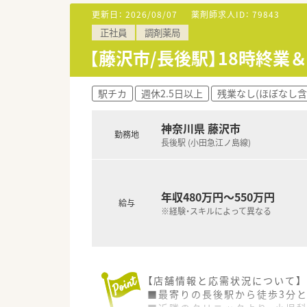
■入院患者様の調剤、監査、服薬
更新日：
2026/08/07
薬剤師求人ID：
79843
■注射セットのみ（混注なし）
正社員
調剤薬局
■持参薬鑑別、持参薬管理
■病棟業務（ご経験及び勤務時間
【藤沢市/長後駅】18時終業
≪おすすめポイント≫
■週3日～5日、土曜日も含めて
駅チカ
週休2.5日以上
残業なし(ほぼなし含
■週22時間程度の勤務になるた
■マイカー通勤・バイク・自転車
神奈川県 藤沢市
■病院経験のある方歓迎いたし
勤務地
長後駅 (小田急江ノ島線)
≪病院概要≫
年収480万円～550万円
◆病床数
給与
※経験・スキルによって異なる
総病床数:79床（一般病床35床
◆診療科目
内科, 消化器科, 外科, 整形外科
【店舗情報と応需状況について】
◆薬剤師数
■最寄りの長後駅から徒歩3分
薬剤師 常勤1名 パート4名