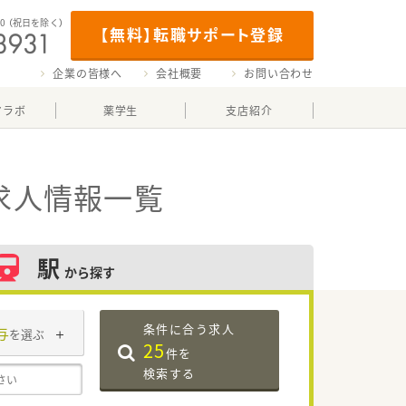
00
（祝日を除く）
【無料】転職サポート登録
企業の皆様へ
会社概要
お問い合わせ
マラボ
薬学生
支店紹介
求人情報一覧
駅
から探す
条件に合う求人
与
を選ぶ
25
件を
検索する