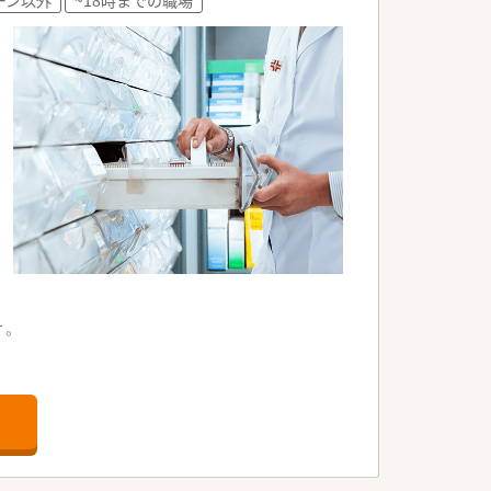
ない勤務体制を敷いています。
高く働きやすい職場です。
職へのステップアップが可能です。
の活躍を目指すことができます。
と自己成長を実現できる環境です。
す。
。