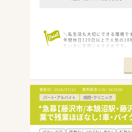
＼私生活も大切にできる環境です
年間休日120日以上で人気の1
たい方に非常におすすめです。
＊------------------------------
【店舗情報と応需状況について】
■湘南台駅から徒歩5分ほどの
■近隣の医療機関より内科や整形
■外来調剤に加えて居宅および
更新日：
2026/07/21
薬剤師求人ID：
567038
【法人特徴について】
パート・アルバイト
病院・クリニック
■東証プライム上場企業のグル
■最新のシステム導入や作業の
*急募【藤沢市/本鵠沼駅・藤
■充実した福利厚生や独自の研
業で残業ほぼなし！車・バイ
【勤務実態について】
■店舗は人気の18時までの営業
ブランク可
残業なし(ほぼなし含む)
転勤な