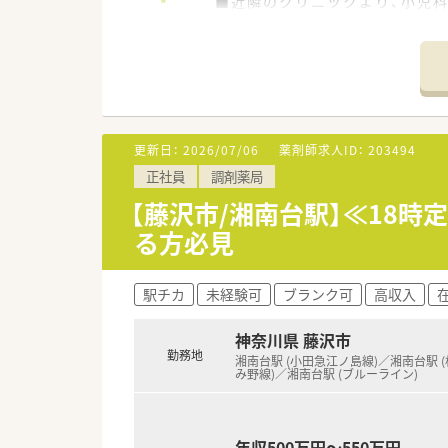
■近隣のクリニックより、小児科
■常勤1名と非常勤3名の薬剤師
【法人特徴について】
■「マニュアルではなく患者さ
■M&Aに頼らず、ドクターとの
■各店舗の自主性を尊重してお
更新日：
2026/07/06
薬剤師求人ID：
203494
【想定されるキャリアイメージ】
正社員
調剤薬局
■原則として転居を伴う異動は
■終身雇用を視野に入れた制度
【藤沢市/湘南台駅】≪18
■店舗の裁量権が大きいため、
る方必見
【こんな方にオススメ】
■18時終業と週休2.5日制の
駅チカ
未経験可
ブランク可
高収入
■これまでの小児科領域の経験
■離職率が低く、転勤もほとん
神奈川県 藤沢市
勤務地
湘南台駅 (小田急江ノ島線)／湘南台駅 
み野線)／湘南台駅 (ブルーライン)
年収500万円～550万円