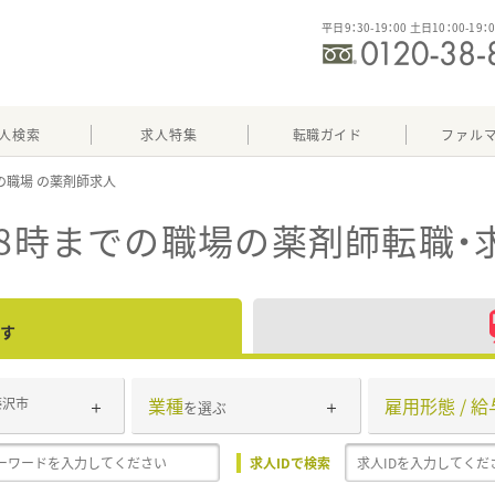
平日9：30-19：00 土日10：00-19：
人検索
求人特集
転職ガイド
ファル
での職場
18時までの職場
の薬剤師転職・
す
業種
雇用形態 / 給
藤沢市
を選ぶ
求人IDで検索