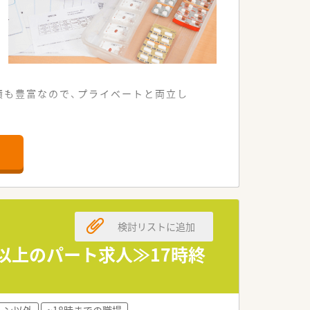
績も豊富なので、プライベートと両立し
来局されます。
0枚応需しています。
貢献しています。
検討リストに追加
経営基盤を誇ります。
に取り組んでいます。
間以上のパート求人≫17時終
環境を整えています。
効に活用できます。
ーン以外
~18時までの職場