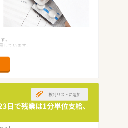
です。
応需しています。
あります。
求めています。
しています。
だきたいです。
検討リストに追加
す。
。
23日で残業は1分単位支給、
す。
があります。