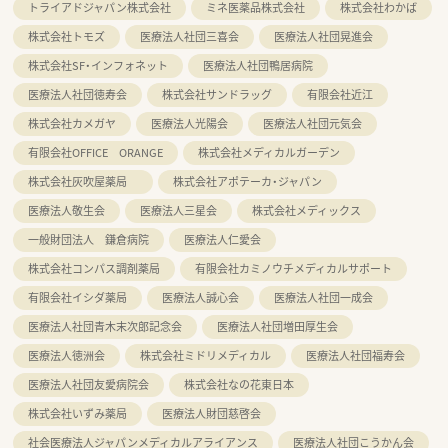
トライアドジャパン株式会社
ミネ医薬品株式会社
株式会社わかば
株式会社トモズ
医療法人社団三喜会
医療法人社団晃進会
株式会社SF・インフォネット
医療法人社団鴨居病院
医療法人社団徳寿会
株式会社サンドラッグ
有限会社近江
株式会社カメガヤ
医療法人光陽会
医療法人社団元気会
有限会社OFFICE ORANGE
株式会社メディカルガーデン
株式会社灰吹屋薬局
株式会社アポテーカ・ジャパン
医療法人敬生会
医療法人三星会
株式会社メディックス
一般財団法人 鎌倉病院
医療法人仁愛会
株式会社コンパス調剤薬局
有限会社カミノウチメディカルサポート
有限会社イシダ薬局
医療法人誠心会
医療法人社団一成会
医療法人社団青木末次郎記念会
医療法人社団増田厚生会
医療法人徳洲会
株式会社ミドリメディカル
医療法人社団福寿会
医療法人社団友愛病院会
株式会社なの花東日本
株式会社いずみ薬局
医療法人財団慈啓会
社会医療法人ジャパンメディカルアライアンス
医療法人社団こうかん会