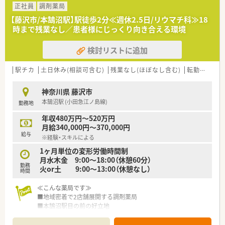
ぞれの地域特性に合わせた独自のサービスを柔軟に実施してい
正社員
調剤薬局
ます。
【藤沢市/本鵠沼駅】駅徒歩2分≪週休2.5日/リウマチ科≫18
■関連会社に医薬品卸売企業を擁しており、安定した経営基盤と
時まで残業なし／患者様にじっくり向き合える環境
ネットワークを背景に、地域のみなさまの健康を支え続けていま
す。
検討リストに追加
■社長の温厚なお人柄が社風に反映されており、スタッフの定着
率が非常に高く、長期にわたって安心して勤務できる環境です。
駅チカ
土日休み(相談可含む)
残業なし(ほぼなし含む)
転勤なし
【求人情報について】
■正社員の管理薬剤師候補として、年収は450万円から最大580
神奈川県 藤沢市
万円まで、ご経験やスキルを十分に考慮した上で決定されます。
本鵠沼駅 (小田急江ノ島線)
勤務地
■食事手当が1日につき600円支給されるなど、日々の生活を支
える福利厚生が整っており、手厚い待遇を受けられる求人です。
年収480万円～520万円
■転勤なしの条件で募集しているため、特定の地域に根ざしてキ
月給340,000円～370,000円
ャリアを築きたい薬剤師の方には、非常にお勧めの案件となりま
給与
※経験・スキルによる
す。
1ヶ月単位の変形労働時間制
【勤務実態について】
月水木金 9:00～18:00（休憩60分）
勤務
■残業はほとんど発生しないため、仕事終わりのプライベートな
火or土 9:00～13:00（休憩なし）
時間
時間を大切にしながら、無理のないペースで継続的に働けます。
■年間休日は120日近い水準を確保しており、夏季休暇や年末年
≪こんな薬局です≫
始の連休も取得可能なため、リフレッシュもしやすい環境です。
■地域密着で2店舗展開する調剤薬局
■車通勤が認められているだけでなく、近隣の駐車場利用料金も
■本鵠沼駅目の前の好立地
会社が負担してくれるため、通勤に関するストレスがありませ
■週休2.5日が叶います
ん。
■≪火曜≫or≪土曜≫は半日勤務