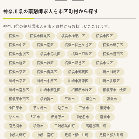
■多科目の処方に触れることでこれまでの経験を維持したい方、
またマイカー通勤でストレスなく通いたい薬剤師の方に推奨し
神奈川県の薬剤師求人を市区町村から探す
ます。
■ノルマのない環境で患者様への対応に専念したい方、あるいは
神奈川県の薬剤師求人を市区町村からお探しいただけます。
フランクな社長のもとで自由度の高い勤務を希望される方で
す。
横浜市
横浜市鶴見区
横浜市神奈川区
横浜市西区
【やりがい/おすすめポイント】
横浜市中区
横浜市南区
横浜市保土ケ谷区
横浜市磯子区
■一人薬剤師として自分の裁量で店舗を切り盛りできる点に大
横浜市金沢区
横浜市港北区
横浜市戸塚区
横浜市港南区
きなやりがいがあり、事務員との協力体制も良好で安心感があり
ます。
横浜市旭区
横浜市緑区
横浜市瀬谷区
横浜市栄区
■長期の夏期・冬期休暇があるため、プライベートを充実させな
がら仕事への意欲を高く保ち続けられる点は大きな魅力と言え
横浜市泉区
横浜市青葉区
横浜市都筑区
川崎市川崎区
ます。
川崎市幸区
川崎市中原区
川崎市高津区
川崎市多摩区
■クリニックとのマンツーマン体制により、医師との良好な関係
を築きやすく、地域のかかりつけ薬局としての誇りを持てます。
川崎市宮前区
川崎市麻生区
相模原市緑区
相模原市中央区
相模原市南区
横須賀市
平塚市
鎌倉市
藤沢市
小田原市
茅ヶ崎市
逗子市
三浦市
秦野市
厚木市
大和市
伊勢原市
海老名市
座間市
南足柄市
綾瀬市
三浦郡葉山町
高座郡寒川町
中郡大磯町
中郡二宮町
足柄上郡中井町
足柄上郡大井町