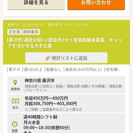
詳細を見る
お問い合わせ
■18時まで残業ほぼナシ
■門前のクリニックからの応需が中心で、枚数も落ち着いていま
す
■リウマチ科で注射剤の取り扱いが多いです
更新日：
2026/08/07
薬剤師求人ID：
370794
■患者様への投薬に力を入れています
■自分のペースで落ち着いてお仕事したい方にオススメ
正社員
調剤薬局
■定着率が高くあまり募集の出ない求人です
【藤沢市/湘南台駅】≪駅徒歩2分≫管薬経験者募集 キャリ
■ご経験があり、お人柄の良い方なら年齢不問で歓迎いたします
アを活かせる大手企業
検討リストに追加
駅チカ
週32h以上
転勤なし
高給与(600万円以上)
住宅補助(手当)あり
神奈川県 藤沢市
湘南台駅 (小田急江ノ島線)／湘南台駅 (相鉄いずみ野線)／湘南台駅
勤務地
(ブルーライン)
年収450万円～650万円
月給308,750円～403,300円
給与
※ご経験・ご就業条件などにより異なる
週40時間シフト制
月火水金
09:00～18:30(休憩60分)
勤務
木土