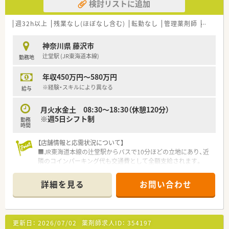
検討リストに追加
週32h以上
残業なし(ほぼなし含む)
転勤なし
管理薬剤師
教育制
神奈川県 藤沢市
辻堂駅 (JR東海道本線)
勤務地
年収450万円～580万円
※経験・スキルにより異なる
給与
月火水金土 08:30～18:30（休憩120分）
※週5日シフト制
勤務
時間
【店舗情報と応需状況について】
■JR東海道本線の辻堂駅からバスで10分ほどの立地にあり、近
隣のコインパーキング代も交通費として全額支給されます。
■応需科目は内科をメインとして、1日あたり50枚から80枚ほど
の処方箋を受け付けており、丁寧な服薬指導を実践できます。
詳細を見る
お問い合わせ
■薬剤師は常時2名体制を維持しており、調剤事務スタッフも常
時1名から2名が在籍することで、円滑な運営を行っています。
【法人特徴について】
更新日：
2026/07/02
薬剤師求人ID：
354197
■神奈川県内に7店舗の調剤薬局を展開しており、各店舗がそれ