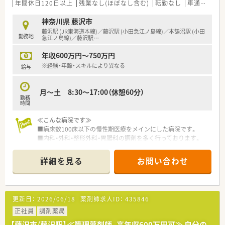
年間休日120日以上
残業なし(ほぼなし含む)
転勤なし
車通勤可
高
神奈川県 藤沢市
藤沢駅 (JR東海道本線)／藤沢駅 (小田急江ノ島線)／本鵠沼駅 (小田
勤務地
急江ノ島線)／藤沢駅
…
年収600万円～750万円
※経験・年齢・スキルにより異なる
給与
月～土 8:30～17:00（休憩60分）
勤務
時間
≪こんな病院です≫
■病床数100床以下の慢性期医療をメインにした病院です。
■内科・外科・整形外科・胃腸科の調剤を多く行っております。
■落ち着いた雰囲気で働きやすい環境が整備されております。
■17時定時で残業も月10時間未満と少なく、ワークライフバラ
詳細を見る
お問い合わせ
ンスを重視する方におすすめの求人です。
■本鵠沼駅から徒歩圏内、もしくは藤沢駅からバスでアクセス可
能です。
■マイカー通勤・バイク・自転車通勤もOK！お気軽にご相談くだ
更新日：
2026/06/18
薬剤師求人ID：
435846
さい。
■託児所完備で子育てへの理解がある職場です。ママ薬剤師さ
正社員
調剤薬局
んも安心してご就業いただけます。
【藤沢市/藤沢駅】≪管理薬剤師、高年収600万円可≫ 自分の