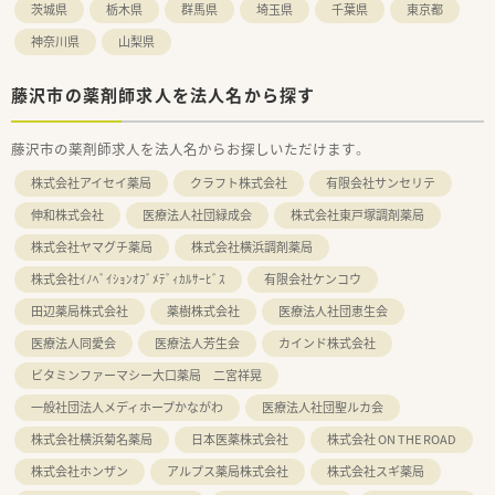
茨城県
栃木県
群馬県
埼玉県
千葉県
東京都
神奈川県
山梨県
藤沢市の薬剤師求人を法人名から探す
藤沢市の薬剤師求人を法人名からお探しいただけます。
株式会社アイセイ薬局
クラフト株式会社
有限会社サンセリテ
伸和株式会社
医療法人社団緑成会
株式会社東戸塚調剤薬局
株式会社ヤマグチ薬局
株式会社横浜調剤薬局
株式会社ｲﾉﾍﾞｲｼｮﾝｵﾌﾞﾒﾃﾞｨｶﾙｻｰﾋﾞｽ
有限会社ケンコウ
田辺薬局株式会社
薬樹株式会社
医療法人社団恵生会
医療法人同愛会
医療法人芳生会
カインド株式会社
ビタミンファーマシー大口薬局 二宮祥晃
一般社団法人メディホープかながわ
医療法人社団聖ルカ会
株式会社横浜菊名薬局
日本医薬株式会社
株式会社 ON THE ROAD
株式会社ホンザン
アルプス薬局株式会社
株式会社スギ薬局