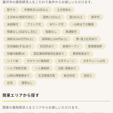
藤沢市の薬剤師求人をこだわり条件からお探しいただけます。
駅チカ
年間休日120日以上
土日祝休み
土日休み(相談可含む)
週休2.5日以上
週32h以上
新卒可
未経験可
ブランク可
Ｗワーク可
~18時までの職場
残業なし(ほぼなし含む)
転勤なし
車通勤可
高給与(600万円以上)
高時給(2,500円以上)
寮・借上社宅あり
住宅補助(手当)あり
託児所あり
新規オープン
管理薬剤師
扶養内勤務OK
認定薬剤師取得支援あり
教育制度あり
シフト制
かかりつけ薬剤師
大手チェーン
大手チェーン以外
ヘルプ体制充実
一人薬剤師
当直・夜勤あり
22時以降勤務あり
生活環境充実
総合科目
高収入
在宅
積雪なし
関東エリアから探す
関東の薬剤師求人をエリアからお探しいただけます。