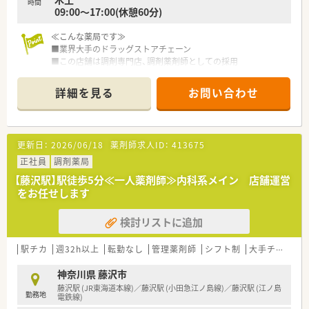
時間
09:00～17:00(休憩60分)
≪こんな薬局です≫
■業界大手のドラッグストアチェーン
■この店舗は調剤専門店、調剤薬剤師としての採用
■耳鼻科・心療内科を中心に近隣から応需しています
■湘南台駅徒歩2分、小田急線・相鉄線・地下鉄利用可！
詳細を見る
お問い合わせ
■JRからもアクセスしやすい人気の駅
■管理薬剤師経験のある方向けのキャリア採用
■認定薬剤師をお持ちの方歓迎！
■若手薬剤師を指導いただけるような方に、新たなステージをご
更新日：
2026/06/18
薬剤師求人ID：
413675
用意しています
■大手企業ならではの福利厚生が整っており、育休復帰もしやす
正社員
調剤薬局
い制度が整っています
【藤沢駅】駅徒歩5分≪一人薬剤師≫内科系メイン 店舗運営
■多様なキャリアパスがあり昇給もしっかり
をお任せします
≪こんな会社です≫
検討リストに追加
・調剤併設のドラッグストア、病院門前やクリニックモール併
設、
駅前型や郊外型店舗など様々な店舗のスタイルで出店を拡げ
駅チカ
週32h以上
転勤なし
管理薬剤師
シフト制
大手チェーン以外
ています
・薬剤師とそれ以外の職種で業務を割り振り、薬剤師の負荷を軽
神奈川県 藤沢市
減！
藤沢駅 (JR東海道本線)／藤沢駅 (小田急江ノ島線)／藤沢駅 (江ノ島
勤務地
薬剤師はレジ業務を軽減、薬剤師業務に集中することで専門性
電鉄線)