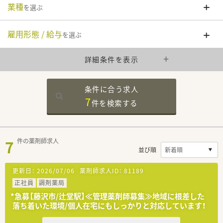
業種
を選ぶ
雇用形態 / 給与
を選ぶ
詳細条件を表示
条件に合う求人
7
件を
検索する
7
件の薬剤師求人
並び順
更新日：
2026/07/06
薬剤師求人ID：
81189
正社員
調剤薬局
*急募【藤沢市/辻堂駅】≪管理薬剤師募集≫地域に根差した
落ち着いた環境/個人在宅にもしっかりと対応しています！