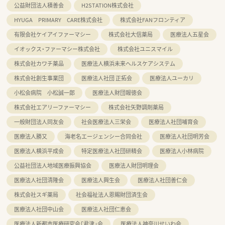
公益財団法人積善会
H2STATION株式会社
HYUGA PRIMARY CARE株式会社
株式会社FANフロンティア
有限会社ケイアイファーマシー
株式会社大信薬局
医療法人五星会
イオックス・ファーマシー株式会社
株式会社ユニスマイル
株式会社カワチ薬品
医療法人横浜未来ヘルスケアシステム
株式会社創生事業団
医療法人社団 正拓会
医療法人ユーカリ
小松会病院 小松誠一郎
医療法人財団報徳会
株式会社エアリーファーマシー
株式会社矢野調剤薬局
一般財団法人同友会
社会医療法人三栄会
医療法人社団哺育会
医療法人勝又
海老名エージェンシー合同会社
医療法人社団明芳会
医療法人横浜平成会
特定医療法人社団研精会
医療法人小林病院
公益社団法人地域医療振興協会
医療法人財団明理会
医療法人社団清隆会
医療法人興生会
医療法人社団善仁会
株式会社スギ薬局
社会福祉法人恩賜財団済生会
医療法人社団中山会
医療法人社団仁恵会
医療法人新都市医療研究会「君津」会
医療法人神奈川せいわ会