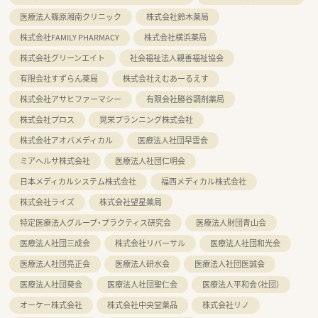
医療法人篠原湘南クリニック
株式会社鈴木薬局
株式会社FAMILY PHARMACY
株式会社横浜薬局
株式会社グリーンエイト
社会福祉法人親善福祉協会
有限会社すずらん薬局
株式会社えむあーるえす
株式会社アサヒファーマシー
有限会社勝谷調剤薬局
株式会社プロス
晃栄プランニング株式会社
株式会社アオバメディカル
医療法人社団早雲会
ミアヘルサ株式会社
医療法人社団仁明会
日本メディカルシステム株式会社
福西メディカル株式会社
株式会社ライズ
株式会社望星薬局
特定医療法人グループ・プラクティス研究会
医療法人財団青山会
医療法人社団三成会
株式会社リバーサル
医療法人社団和光会
医療法人社団亮正会
医療法人研水会
医療法人社団医誠会
医療法人社団葵会
医療法人社団聖仁会
医療法人平和会（社団）
オーケー株式会社
株式会社中央堂薬品
株式会社リノ