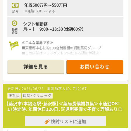
を十分に発揮することができます。
年収500万円～550万円
・正社員・パート社員・準社員・契約社員・アルバイトなど、
ライフスタイルに応じた就業形態あり！
※経験・スキルによる
給与
≪研修等≫
シフト制勤務
・模擬調剤室などを準備した専用の研修センターを設置
月～土 9:00～18:30（休憩60分）
勤務
・調剤コースとOTCコース、目指したい薬剤師像に応じて選べま
時間
す
・調剤スキルやOTCカウンセリングスキルのみならず、
≪こんな薬局です≫
コミュニケーションスキルやマネジメントスキルまで学べる
■東京都中心に約100店舗展開の調剤薬局グループ
内容です
■この店舗はドラッグストア内にある調剤併設店
■一人薬剤師の店舗で後任の管理薬剤師を募集
≪子育て世代を応援！≫
■人気の藤沢駅チカエリア！
詳細を見る
お問い合わせ
・女性のワーク・ライフ・バランスを推進する優良企業として、
■内科系メインに面で応需しています
厚生労働省認定の「えるぼしマーク」(最高位である3段階目)を
■全国転勤の有無をご自身で選択できます
取得しています
■研修制度やステップアップの制度あり！
・プラチナくるみんマークも取得しており、子育てをサポートし
次世代の会社を担えるような若手を歓迎しています
更新日：
2026/06/23
薬剤師求人ID：
712167
ている企業のため女性の方はもちろん、
■M＆Aも積極的に行っており、経営面も安定しています
男性の育休取得実績ありなど、男女ともに働きやすい社風で
■独立開業支援制度あり
正社員
病院・クリニック
す。
【藤沢市/本鵠沼駅・藤沢駅】≪薬局長候補募集≫車通勤OK！
・育児休業はお子様が3歳になるまで延長することが可能
17時定時、年間休日120日、託児所完備で子育て理解あり◎
＆時短勤務制度もあり。子どもが中学1年生になるまで延長も
可能です。
検討リストに追加
その他、復職フォロー制度や育児手当、奨学金返済サポート制
度、社割制度など手厚い福利厚生を用意しています。