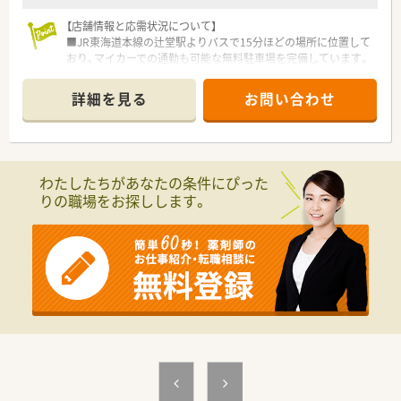
【店舗情報と応需状況について】
■JR東海道本線の辻堂駅よりバスで15分ほどの場所に位置して
おり、マイカーでの通勤も可能な無料駐車場を完備しています。
■応需科目は歯科、内科、小児科、皮膚科、整形外科、消化器科と
幅広く、1日あたりの処方箋枚数は30枚から80枚程度です。
詳細を見る
お問い合わせ
■常勤薬剤師1名と事務スタッフ1名が常駐しており、完全な一
人きりではなく協力しながら落ち着いて業務に励める環境で
す。
【想定されるキャリアイメージ】
わたしたちがあなたの条件にぴった
■まずは管理薬剤師として1店舗の運営全般を任されることで、
りの職場をお探しします。
店舗マネジメントや地域医療への貢献をダイレクトに実感でき
ます。
■代表が将来的な事業譲渡も検討しているため、意欲次第では独
立を視野に入れた経営ノウハウを間近で学ぶ貴重な機会となり
ます。
■研修制度に縛られず、ご自身のこれまでのキャリアを活かした
店舗づくりを行うことで、薬剤師としての裁量を大きく発揮でき
ます。
【こんな方にオススメ】
■残業がほぼない職場でワークライフバランスを整えたい方や、
年間120日以上の休日でしっかりリフレッシュしたい方に最適
です。