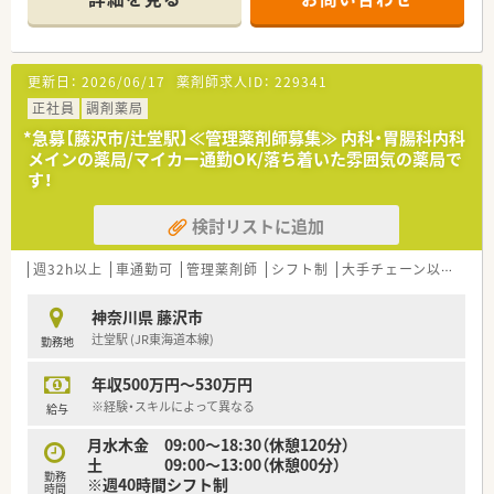
■一人薬剤師ですが調剤事務のサポートがあります
■内科・呼吸器科を中心に応需
■新規開局店舗で気持ちよくのびのびと働けます
※自動車運転免許必須
更新日：
2026/06/17
薬剤師求人ID：
229341
正社員
調剤薬局
*急募【藤沢市/辻堂駅】≪管理薬剤師募集≫ 内科・胃腸科内科
メインの薬局/マイカー通勤OK/落ち着いた雰囲気の薬局で
す！
検討リストに追加
週32h以上
車通勤可
管理薬剤師
シフト制
大手チェーン以外
神奈川県 藤沢市
辻堂駅 (JR東海道本線)
勤務地
年収500万円～530万円
※経験・スキルによって異なる
給与
月水木金 09:00～18:30（休憩120分）
土 09:00～13:00（休憩00分）
勤務
※週40時間シフト制
時間