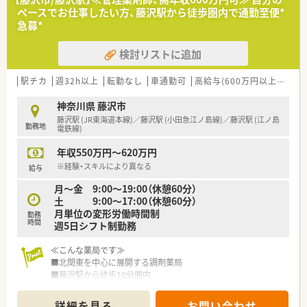
■病院経験のある方歓迎いたします！
ペースでお仕事したい方、藤沢駅から徒歩圏内で通勤至便*
急募*
≪病院概要≫
検討リストに追加
◆病床数
総病床数:79床（一般病床35床、地域包括ケア病床22床、医療療養
駅チカ
週32h以上
転勤なし
車通勤可
高給与(600万円以上)
管理
病床22床）
神奈川県 藤沢市
◆診療科目
藤沢駅 (JR東海道本線)／藤沢駅 (小田急江ノ島線)／藤沢駅 (江ノ島
勤務地
内科, 消化器科, 外科, 整形外科, 泌尿器科, 皮膚科, 精神科,疼痛緩
電鉄線)
和内科,肛門科
年収550万円～620万円
◆薬剤師数
※経験・スキルにより異なる
給与
薬剤師 常勤1名 パート4名
月～金 9:00～19:00（休憩60分）
土 9:00～17:00（休憩60分）
月単位の変形労働時間制
勤務
時間
週5日シフト制勤務
≪こんな薬局です≫
■北関東を中心に展開する調剤薬局
■藤沢駅から徒歩10分圏内
■管理薬剤師として店舗をお任せできる方の募集
■調剤経験があれば管薬経験はなくても大丈夫です
詳細を見る
お問い合わせ