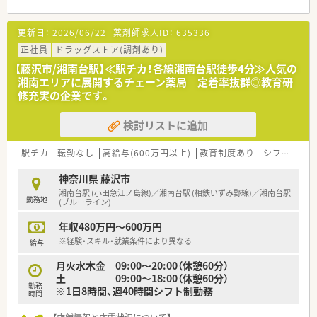
【法人特徴について】
更新日：
2026/06/22
薬剤師求人ID：
635336
■創業昭和31年の歴史を持ち、湘南エリアを中心に地域密着で
20店舗以上のドラッグストアを展開しています。
正社員
ドラッグストア(調剤あり)
■「お客様の健康と美しさのためのサポート役」という経営理念
【藤沢市/湘南台駅】≪駅チカ！各線湘南台駅徒歩4分≫人気の
のもと、地域とともに歩む企業です。
湘南エリアに展開するチェーン薬局 定着率抜群◎教育研
■藤沢地区を中心に店舗をドミナント展開しており、転勤なしで
修充実の企業です。
腰を据えて働くことが可能でございます。
検討リストに追加
【こんな取り組みをしています】
■全薬剤師と調剤スタッフを対象に、調剤業務全般の向上を目的
とした教育研修を毎月実施しています。
駅チカ
転勤なし
高給与(600万円以上)
教育制度あり
シフト制
■ドクターを招いての処方解説や新しい保険制度のもとでの在
宅医療に関する勉強会も開催しています。
神奈川県 藤沢市
■産前産後休暇や育児休職制度の取得実績が多数あり、働きやす
湘南台駅 (小田急江ノ島線)／湘南台駅 (相鉄いずみ野線)／湘南台駅
勤務地
い環境づくりに尽力しています。
(ブルーライン)
年収480万円～600万円
【やりがい/おすすめポイント】
■内科、消化器科、眼科、皮膚科を応需し、さらに在宅（精神科主
※経験・スキル・就業条件により異なる
給与
体）も経験できるため幅広く学べます。
月火水木金 09:00～20:00（休憩60分）
■駅から徒歩3分と非常に近く通勤ストレスが少なく、雨の日な
土 09:00～18:00（休憩60分）
ども負担が少ない好立地です。
勤務
※1日8時間、週40時間シフト制勤務
■地域密着の法人でありながら教育制度が充実しており、薬剤師
時間
として継続的な成長が可能です。