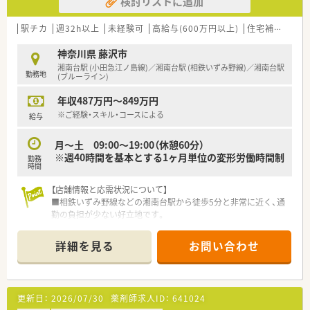
検討リストに追加
康をサポートすることにやりがいを感じる方を求めています。
■調剤薬局での経験が2年以上、または病院での経験が3年以上
ある方で、これからのキャリアを築きたい方を歓迎します。
駅チカ
週32h以上
未経験可
高給与(600万円以上)
住宅補助(手当)あり
■将来的に薬局長として店舗のマネジメントに挑戦したいとい
う意欲をお持ちの方であれば、さらに高く評価いたします。
神奈川県 藤沢市
湘南台駅 (小田急江ノ島線)／湘南台駅 (相鉄いずみ野線)／湘南台駅
勤務地
【求人情報について】
(ブルーライン)
■ご経験やスキルを考慮した上で、年収500万円から550万円を
年収487万円～849万円
ご提示することが可能で、安定した収入が見込めます。
■公共交通機関で通勤に90分以上かかる方には、自己負担なし
※ご経験・スキル・コースによる
給与
の社宅や月額5万円の家賃補助が支給される制度があります。
■調剤業務を専門とする薬剤師としての採用であり、品出しなど
月～土 09:00～19:00（休憩60分）
の小売業務を担当することはないため専門性を活かせます。
※週40時間を基本とする1ヶ月単位の変形労働時間制
勤務
時間
【店舗情報と応需状況について】
■相鉄いずみ野線などの湘南台駅から徒歩5分と非常に近く、通
勤の負担が少ない好立地です。
■近隣のクリニックや広域の医療機関から面で応需しておりま
す。
詳細を見る
お問い合わせ
■薬剤師は常時1名体制ですが、事務スタッフも在籍しており協
力して業務を進めることができます。
【職場環境と雰囲気】
更新日：
2026/07/30
薬剤師求人ID：
641024
■ドラッグストア併設店ですが調剤室は分離されており、落ち着