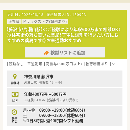
■ドクターを招いての処方解説など、実践的なスキルアップを支
援するための多様な研修プログラムがあります。
■産休・育休の取得実績や社員購入割引制度など、社員が働きや
更新日：
2026/06/18
薬剤師求人ID：
180923
すい環境整備と福利厚生の充実に努めています。
正社員
ドラッグストア(調剤あり)
【想定されるキャリアイメージ】
【藤沢市/片瀬山駅】≪ご経験により年収600万まで相談OK！
■ドミナント展開で転居を伴う異動がないため、地域に腰を据え
≫住宅街の落ち着いた薬局！丁寧に調剤を行いたい方にお
て長く安定したキャリアを築くことが可能です。
すすめの薬局です◎お車通勤おすすめ
■ラウンダーや管理薬剤師といったキャリアアップの選択肢も
あり、ご自身の意欲次第で昇給も目指せます。
検討リストに追加
■毎月開催される教育研修を通じて、最新の医学知識や調剤業務
全般のスキルを継続的に向上させられます。
転勤なし
車通勤可
高給与(600万円以上)
教育制度あり
シフト制
神奈川県 藤沢市
片瀬山駅 (湘南モノレール)
勤務地
年収480万円～600万円
※経験・スキル・就業条件により異なる
給与
月～金 09:00～19:00（休憩60分）
土 09:00～18:00（休憩60分）
勤務
※1日8時間、週40時間シフト勤務
時間