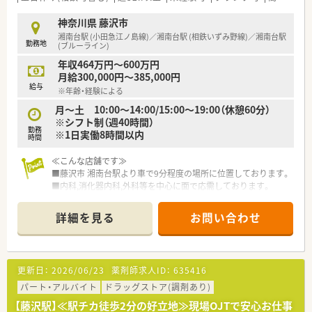
■毎月開催される教育研修を通じて、新薬や専門的な医学知識を
継続的にアップデートできます。
神奈川県 藤沢市
■複数科目応需の環境で、多様な症例を経験することで薬剤師と
湘南台駅 (小田急江ノ島線)／湘南台駅 (相鉄いずみ野線)／湘南台駅
勤務地
しての対応力が大きく向上します。
(ブルーライン)
年収464万円～600万円
【こんな方が活躍中】
月給300,000円～385,000円
■藤沢駅というターミナル駅の近くで、通勤の利便性を最優先に
給与
※年齢・経験による
考えている方に最適な環境です。
■整形外科、心療内科、脳外科など専門性の高い処方箋を通じて
月～土 10:00～14:00/15:00～19:00（休憩60分）
スキルアップしたい方に適しています。
※シフト制（週40時間）
勤務
■常時複数名体制での勤務を希望し、チームで協力しながら業務
※1日実働8時間以内
時間
を進めたい薬剤師が活躍しています。
≪こんな店舗です≫
■藤沢市 湘南台駅より車で9分程度の場所に位置しております。
■内科,消化器内科,外科等を中心に面で応需しております。
≪こんな企業です≫
詳細を見る
お問い合わせ
■北海道・東北で高いシェアを誇る大手ドラッグストアチェーン
です。
■売上はグループ全体で8,000億円超、店舗数も1,900店舗超、子
会社含むグループ全体では2,300店舗超の東証プライム上場企業
更新日：
2026/06/23
薬剤師求人ID：
635416
です。
■病院門前･併設型･ドライブスルー型・専門店と患者様ニーズに
パート・アルバイト
ドラッグストア(調剤あり)
応えるべく多様な形態を展開しており、
【藤沢駅】≪駅チカ徒歩2分の好立地≫現場OJTで安心お仕事
全店で患者様・現場目線での店舗運営を行っております。