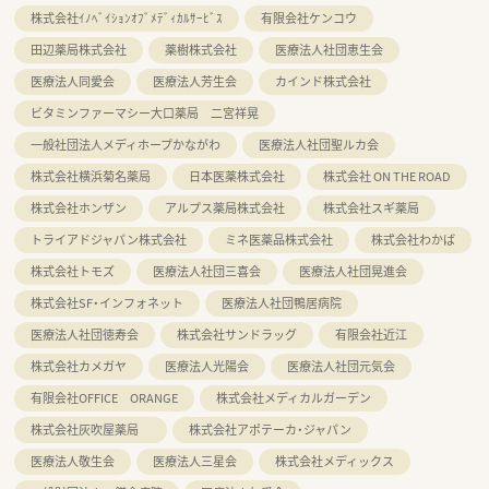
株式会社ｲﾉﾍﾞｲｼｮﾝｵﾌﾞﾒﾃﾞｨｶﾙｻｰﾋﾞｽ
有限会社ケンコウ
田辺薬局株式会社
薬樹株式会社
医療法人社団恵生会
医療法人同愛会
医療法人芳生会
カインド株式会社
ビタミンファーマシー大口薬局 二宮祥晃
一般社団法人メディホープかながわ
医療法人社団聖ルカ会
株式会社横浜菊名薬局
日本医薬株式会社
株式会社 ON THE ROAD
株式会社ホンザン
アルプス薬局株式会社
株式会社スギ薬局
トライアドジャパン株式会社
ミネ医薬品株式会社
株式会社わかば
株式会社トモズ
医療法人社団三喜会
医療法人社団晃進会
株式会社SF・インフォネット
医療法人社団鴨居病院
医療法人社団徳寿会
株式会社サンドラッグ
有限会社近江
株式会社カメガヤ
医療法人光陽会
医療法人社団元気会
有限会社OFFICE ORANGE
株式会社メディカルガーデン
株式会社灰吹屋薬局
株式会社アポテーカ・ジャパン
医療法人敬生会
医療法人三星会
株式会社メディックス