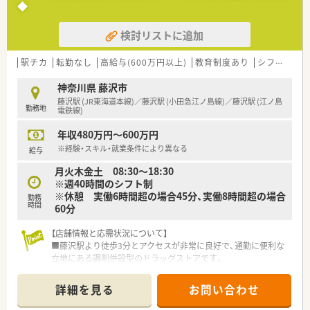
◆
■在宅医療にも積極的取り組んでおり「訪問調剤特化型店舗」を
50店舗以上、無菌調剤室は業界最多の51店舗設置しています
検討リストに追加
■「プラチナくるみん認定企業」「健康経営優良法人2023（大規模
法人部門）認定」等を取得し一人ひとりが働きやすい環境が整備
されています
駅チカ
転勤なし
高給与(600万円以上)
教育制度あり
シフト制
■充実した研修制度、人事制度、評価制度、キャリア支援制度等
があるのも特徴です
神奈川県 藤沢市
藤沢駅 (JR東海道本線)／藤沢駅 (小田急江ノ島線)／藤沢駅 (江ノ島
勤務地
電鉄線)
年収480万円～600万円
※経験・スキル・就業条件により異なる
給与
月火木金土 08:30～18:30
※週40時間のシフト制
※休憩 実働6時間超の場合45分、実働8時間超の場合
勤務
時間
60分
【店舗情報と応需状況について】
■藤沢駅より徒歩3分とアクセスが非常に良好で、通勤に便利な
立地にある調剤併設型のドラッグストアです。
■内科、消化器科、眼科、皮膚科に加え、2施設の在宅業務（内科2
割、精神科8割）にも対応しています。
詳細を見る
お問い合わせ
■1日あたり60枚から70枚の処方箋を応需しており、薬剤師は常
時2名から4名体制で勤務しています。