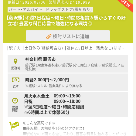
更新日：
2026/08/06
薬剤師求人ID：
195999
す！
■幅広い年代の方が活躍中！
パート・アルバイト
ドラッグストア(調剤あり)
■調剤未経験の方やブランクからの復帰の方も積極的に採用し
【藤沢駅】≪週3日程度～曜日・時間応相談≫駅からすぐの好
ております。
立地！豊富な科目応需で勉強になる環境◎
≪こんな企業です≫
検討リストに追加
■昭和31年に創業して以来、湘南エリアを中心にドラッグスト
アを展開しております。
■本社を構えている藤沢地区を中心に店舗展開しており、隣接の
駅チカ
土日休み(相談可含む)
週休2.5日以上
残業なし(ほぼなし含む)
湘南エリア、東京を含めて20店舗以上を運営しております。
調剤併設店は十数店舗展開中です！
神奈川県 藤沢市
■「湘南」の地を軸に、薬局を単にお薬を販売する場所と考える
藤沢駅 (JR東海道本線)／藤沢駅 (小田急江ノ島線)／藤沢駅 (江ノ島
勤務地
のではなく、
電鉄線)
お客さまの健康で美しい暮らしをサポートさせていただく場
時給2,000円～2,000円
所と考え、店舗展開しております。
■教育研修については、全薬剤師・調剤スタッフを対象に毎月1
※経験・スキル・就業条件により異なる
給与
回程度開催。
月火水木金土 09:00～19:00
調剤業務全般を向上させるための意見交換や提案、新薬につい
日祝 09:00～18:00
ての勉強会、急性期疾患に対応する医学知識の習得、
※週3日程度～曜日・時間応相談
勤務
ドクターを招いての処方解説、新しい保険制度のもとでの在宅
時間
※6時間以上で休憩60分
医療など、時期を鑑みてタイムリーな内容で進められます。
■産前産後休暇、育児求職制度取得実績が多数あり、復職後、短
≪こんな薬局です≫
時間勤務にて就業されている方も多くいらっしゃいます。
■藤沢駅目の前徒歩1分の好アクセス！
■駅前なので面で応需しており、豊富な科目に触れることができ