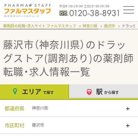
平日9：30-19：00 土日10：00-19：00
薬剤師の転職・求人サイト ファルマスタッフ
神奈川県
藤沢市
ドラッグ
藤沢市（神奈川県）のドラッ
グストア(調剤あり)
の薬剤師
転職・求人情報一覧
エリア
駅
で探す
から探す
都道府県
神奈川県
市区町村
藤沢市