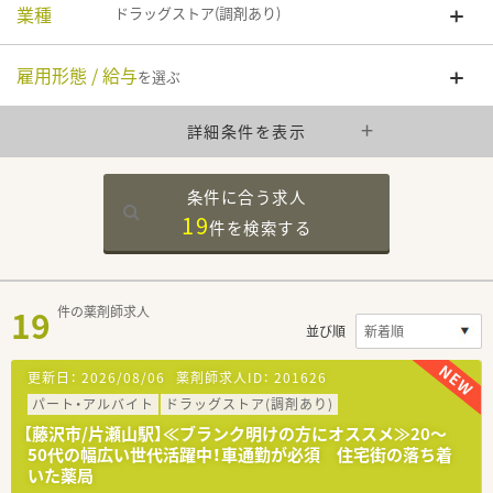
業種
ドラッグストア(調剤あり)
雇用形態 / 給与
を選ぶ
詳細条件を表示
条件に合う求人
19
件を
検索する
19
件の薬剤師求人
並び順
更新日：
2026/08/06
薬剤師求人ID：
201626
パート・アルバイト
ドラッグストア(調剤あり)
【藤沢市/片瀬山駅】≪ブランク明けの方にオススメ≫20～
50代の幅広い世代活躍中！車通勤が必須 住宅街の落ち着
いた薬局