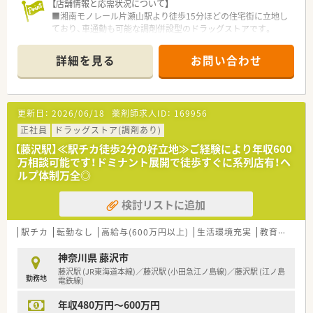
【店舗情報と応需状況について】
■湘南モノレール片瀬山駅より徒歩15分ほどの住宅街に立地し
ており、車通勤も可能な調剤併設型のドラッグストアです。
■応需科目は内科、整形外科、小児科と幅広く、1日あたり60枚か
ら80枚の処方箋を応需しています。
詳細を見る
お問い合わせ
■薬剤師は正社員3名、パート1名の計4名体制で、常時2名から3
名体制で業務にあたっています。
【法人特徴について】
更新日：
2026/06/18
薬剤師求人ID：
169956
■昭和31年の創業以来、湘南エリアを中心にドラッグストアと
調剤併設店を20店舗以上展開している地域密着の法人です。
正社員
ドラッグストア(調剤あり)
■薬局を単なる薬の販売所ではなく、お客様の健康と美しさをサ
【藤沢駅】≪駅チカ徒歩2分の好立地≫ご経験により年収600
ポートする場所と位置づけて展開しています。
万相談可能です！ドミナント展開で徒歩すぐに系列店有！ヘ
■各店舗のエリア特性をふまえた店舗展開をしており、駅前型か
ルプ体制万全◎
ら住宅街立地まで多岐にわたります。
検討リストに追加
【こんな取り組みをしています】
■全薬剤師と調剤スタッフを対象に、調剤業務向上や新薬の知識
習得のための研修を毎月開催しています。
駅チカ
転勤なし
高給与(600万円以上)
生活環境充実
教育制度あり
■ドクターを招いての処方解説や在宅医療についての勉強会な
ど、実践的な教育制度が充実しています。
神奈川県 藤沢市
■お客様の健康と美しさのためのサポート役として、地域ととも
藤沢駅 (JR東海道本線)／藤沢駅 (小田急江ノ島線)／藤沢駅 (江ノ島
勤務地
に歩むことを目指しています。
電鉄線)
年収480万円～600万円
【やりがい/おすすめポイント】