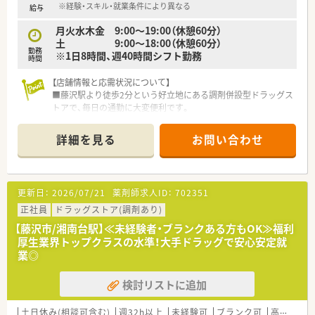
■地域密着型で地元の方々に深く関わるため、患者様の健康を長
※経験・スキル・就業条件により異なる
給与
期的にサポートするやりがいを感じられます。
月火水木金 9:00～19:00（休憩60分）
■産休・育休の取得実績や復職後の時短勤務制度があり、ライフ
土 9:00～18:00（休憩60分）
ステージの変化にも柔軟に対応できます。
勤務
※1日8時間、週40時間シフト勤務
■転居を伴う転勤がないため、腰を据えて地域医療に貢献し、安
時間
定したキャリアを築くことが可能です。
【店舗情報と応需状況について】
■藤沢駅より徒歩2分という好立地にある調剤併設型ドラッグス
トアで、毎日の通勤に大変便利です。
■整形外科、心療内科、内科、脳外科をメインに応需し、1日あた
り80枚から130枚の処方箋に対応しています。
詳細を見る
お問い合わせ
■薬剤師は正社員3名、パート2名の計5名体制で、常時3名から4
名体制で運営されています。
【法人特徴について】
更新日：
2026/07/21
薬剤師求人ID：
702351
■創業昭和31年以来、本社のある藤沢地区を中心とした湘南エ
リアで地域密着の店舗展開をしています。
正社員
ドラッグストア(調剤あり)
■湘南エリアを中心に、東京、横浜、熱海を含めて23店舗を展開
【藤沢市/湘南台駅】≪未経験者・ブランクある方もOK≫福利
する歴史と実績のある法人です。
厚生業界トップクラスの水準！大手ドラッグで安心安定就
■お客様の健康と美しさのためのサポート役として地域ととも
業◎
に歩むことを経営理念としています。
検討リストに追加
【想定されるキャリアイメージ】
■転居を伴う転勤がないため、地域に根差し、長期的に安定した
キャリアを築くことが可能です。
土日休み(相談可含む)
週32h以上
未経験可
ブランク可
高給与(600万円以上)