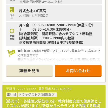
※経験・年齢・選択コースによります
株式会社スギ薬局
法人
スギ薬局 辻堂駅南口店
名
月～金 09:30～14:00/15:00～19:00（休憩60分）
土 09:30～14:30（休憩00分）
[総合薬剤師] 開局時間に合わせてシフト制勤務
勤務
[調剤薬剤師] 9:00～19:00内の勤務
時間
※変形労働時間制（実働1日平均8時間勤務）
■毎年100 店舗以上新規出店をしており、堅実ながらも勢いのあ
る成長企業です
■調剤併設型ドラッグのパイオニアとして、関東、東海、関西、北
陸・信州を中心に約1,700店舗以上を展開しています
■研修制度は様々なプランがあり、集合研修だけでなく任意で受
詳細を見る
お問い合わせ
講可能な研修も幅広く用意されています
■店舗で活躍する従業員、社外で活躍する従業員、将来経営幹部
となる従業員など、薬剤師として様々な活躍ができるフィールド
を用意されています
更新日：
2026/06/22
薬剤師求人ID：
635359
■総合薬剤師・調剤薬剤師（土日休み・19時までの勤務）どちらか
の働き方を選択できます
正社員
ドラッグストア(調剤あり)
■調剤併設型だけでなく「医療モール・クリニック併設店舗」「敷
【藤沢市】＼各線藤沢駅徒歩3分／教育制度充実で薬剤師とし
地内薬局」「訪問調剤特化型店舗」など様々な店舗を運営してい
てスキルが磨けます◎新卒からベテランまで活躍する環境
ます