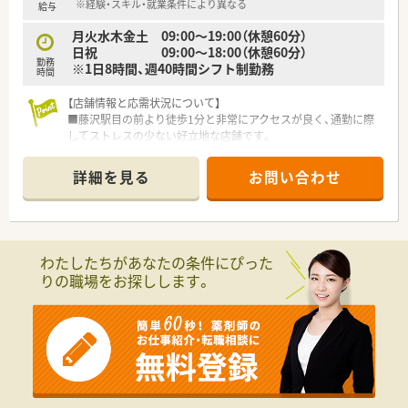
■駅チカで通勤の利便性を重視し、複数の沿線を利用できる湘南
※経験・スキル・就業条件により異なる
給与
台駅周辺での勤務を希望される方です。
月火水木金土 09:00～19:00（休憩60分）
■心療内科や脳神経外科などの専門性の高い科目に触れ、幅広い
日祝 09:00～18:00（休憩60分）
知識とスキルを磨きたい方が活躍しています。
勤務
※1日8時間、週40時間シフト制勤務
■定着率の高い職場で、人と人とのつながりを大切にし、社会人
時間
としても成長したいと考える方に適しています。
【店舗情報と応需状況について】
■藤沢駅目の前より徒歩1分と非常にアクセスが良く、通勤に際
してストレスの少ない好立地な店舗です。
■内科、消化器科、呼吸器科、循環器科、眼科、心療内科など、多岐
にわたる科目を面で幅広く応需しています。
詳細を見る
お問い合わせ
■1日あたり120枚から150枚の処方箋を応需し、薬剤師は常時2
名から5名の複数体制で対応しています。
【法人特徴について】
■創業昭和31年と歴史があり、本社のある藤沢地区を中心に湘
わたしたちがあなたの条件にぴった
南エリアで地域に密着した店舗展開をしています。
りの職場をお探しします。
■湘南、横浜、東京、熱海に23店舗を展開し、そのうち十数店舗が
地域医療に貢献する調剤併設店です。
■お客様の健康と美しさのためのサポート役として地域ととも
に歩むことを経営理念としています。
【こんな取り組みをしています】
■全薬剤師と調剤スタッフを対象に、新薬や急性期疾患に対応す
る医学知識などの教育研修を毎月実施しています。