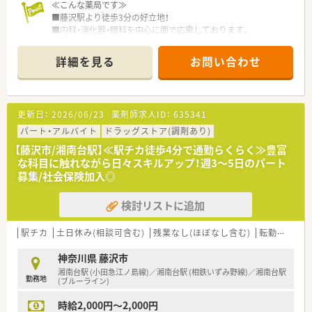
■ブランクのある方、経験の浅い方もご相談ください！
≪こんな薬局です≫
■藤沢駅より徒歩3分の好立地！
■内科・消化器・眼科を中心に面で応需しております。
■応需枚数は1日あたり60～70枚/日程度です。
■曜日や時間帯はお気軽にお問い合わせください。
詳細を見る
お問い合わせ
≪こんな企業です≫
■昭和31年に創業して以来、湘南エリアを中心にドラッグスト
アを展開しております。
更新日：
2026/06/23
薬剤師求人ID：
635341
■本社を構えている藤沢地区を中心に店舗展開しており、隣接の
湘南エリア、東京を含めて20店舗以上を運営しております。
パート・アルバイト
ドラッグストア(調剤あり)
調剤併設店は十数店舗展開中です！
【藤沢市/湘南台駅】≪駅チカ徒歩4分で通勤らくらく≫豊富
■「湘南」の地を軸に、薬局を単にお薬を販売する場所と考える
な科目に触れながら日々スキルアップ！週3～5日のパート
のではなく、
募集/社会保険加入◎
お客さまの健康で美しい暮らしをサポートさせていただく場
所と考え、店舗展開しております。
検討リストに追加
■教育研修については、全薬剤師・調剤スタッフを対象に毎月1
回程度開催。
調剤業務全般を向上させるための意見交換や提案、新薬につい
駅チカ
土日休み(相談可含む)
残業なし(ほぼなし含む)
転勤なし
ての勉強会、急性期疾患に対応する医学知識の習得、
ドクターを招いての処方解説、新しい保険制度のもとでの在宅
神奈川県 藤沢市
医療など、時期を鑑みてタイムリーな内容で進められます。
湘南台駅 (小田急江ノ島線)／湘南台駅 (相鉄いずみ野線)／湘南台駅
勤務地
■産前産後休暇、育児求職制度取得実績が多数あり、復職後、短
(ブルーライン)
時間勤務にて就業されている方も多くいらっしゃいます。
時給2,000円～2,000円