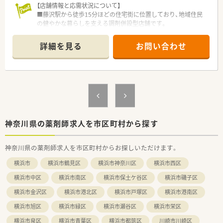
す。
【店舗情報と応需状況について】
■30代で病院や薬局での経験が豊富な方の場合は、これまでの
■藤沢駅から徒歩15分ほどの住宅街に位置しており、地域住民
実績を反映して初年度から年収550万円前後となるケースも多
の健やかな暮らしを支える調剤併設型店舗です。
いです。
■処方箋は広域の医療機関より面応需のスタイルで1日平均20
■全地域一律の明確な給与基準が設けられているため、勤務地に
枚から30枚を受け付けており、多岐にわたる科目を経験できま
詳細を見る
お問い合わせ
よって収入が変動する不安がなく安定した生活設計を立てられ
す。
ます。
■現在は薬剤師1名体制ですが、処方箋枚数の増加や体制強化に
伴い、共に働く正社員の方を急募しております。
【こんな方が活躍中】
■患者様の話をじっくりと聴く傾聴の姿勢を大切にできる方が、
地域住民からの信頼を集め、かかりつけ薬剤師として活躍してい
ます。
■大手ならではの手厚い育児支援制度を活用し、ライフイベント
神奈川県の薬剤師求人を市区町村から探す
を経て復職した女性薬剤師が多く在籍して第一線で働いていま
す。
神奈川県の薬剤師求人を市区町村からお探しいただけます。
■現状のスキルに満足せず、新しい医薬品の知識や在宅業務に前
向きにチャレンジしようとする主体性のある方が周囲から評価
横浜市
横浜市鶴見区
横浜市神奈川区
横浜市西区
されています。
横浜市中区
横浜市南区
横浜市保土ケ谷区
横浜市磯子区
【こんな方にオススメ】
横浜市金沢区
横浜市港北区
横浜市戸塚区
横浜市港南区
■年間休日がしっかりと確保されており、なおかつ有給休暇も半
日単位で柔軟に取得したいワークライフバランス重視の方に最
横浜市旭区
横浜市緑区
横浜市瀬谷区
横浜市栄区
適です。
■住宅費用が全額会社負担になる社宅制度など、経済的な負担を
横浜市泉区
横浜市青葉区
横浜市都筑区
川崎市川崎区