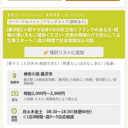
何でも相談できるかかりつけ薬剤師として活躍できるフィー
いる環境です。
ルドがございます！
■現場OJTで丁寧に教えていただけるので、安心してお仕事スタ
■国内だけでなく海外へも積極的に出店を拡大しており、全国展
ートできます！
更新日：
2026/06/23
薬剤師求人ID：
635362
開＋アジア圏への事業拡大を図っている企業です。
≪こんな企業です≫
パート・アルバイト
ドラッグストア(調剤あり)
■昭和31年に創業して以来、湘南エリアを中心にドラッグスト
【藤沢駅】≪駅チカ徒歩3分の好立地≫ブランクのある方・経
アを展開しております。
験の浅い方もご相談ください！充実の現場OJTで安心してお
■本社を構えている藤沢地区を中心に店舗展開しており、隣接の
仕事スタート◎週20時間で社会保険加入可能
湘南エリア、東京を含めて20店舗以上を運営しております。
調剤併設店は十数店舗展開中です！
検討リストに追加
■「湘南」の地を軸に、薬局を単にお薬を販売する場所と考える
のではなく、
お客さまの健康で美しい暮らしをサポートさせていただく場
駅チカ
土日休み(相談可含む)
残業なし(ほぼなし含む)
転勤なし
所と考え、店舗展開しております。
■教育研修については、全薬剤師・調剤スタッフを対象に毎月1
神奈川県 藤沢市
回程度開催。
藤沢駅 (JR東海道本線)／藤沢駅 (小田急江ノ島線)／藤沢駅 (江ノ島
勤務地
調剤業務全般を向上させるための意見交換や提案、新薬につい
電鉄線)
ての勉強会、急性期疾患に対応する医学知識の習得、
時給2,000円～2,000円
ドクターを招いての処方解説、新しい保険制度のもとでの在宅
医療など、時期を鑑みてタイムリーな内容で進められます。
※経験・スキル・就業条件により異なる
給与
■産前産後休暇、育児求職制度取得実績が多数あり、復職後、短
時間勤務にて就業されている方も多くいらっしゃいます。
月火木金土 08:30～18:30（休憩60分）
※1日8時間・週3～5日応相談
勤務
≪こんな方におすすめ≫
時間
■湘南藤沢エリアに腰を落ちつけてキャリアを築きたい方