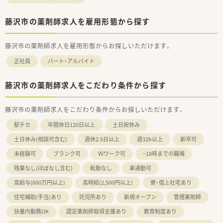
藤沢市の薬剤師求人を雇用形態から探す
藤沢市の薬剤師求人を雇用形態からお探しいただけます。
正社員
パート・アルバイト
藤沢市の薬剤師求人をこだわり条件から探す
藤沢市の薬剤師求人をこだわり条件からお探しいただけます。
駅チカ
年間休日120日以上
土日祝休み
土日休み(相談可含む)
週休2.5日以上
週32h以上
新卒可
未経験可
ブランク可
Ｗワーク可
~18時までの職場
残業なし(ほぼなし含む)
転勤なし
車通勤可
高給与(600万円以上)
高時給(2,500円以上)
寮・借上社宅あり
住宅補助(手当)あり
託児所あり
新規オープン
管理薬剤師
扶養内勤務OK
認定薬剤師取得支援あり
教育制度あり