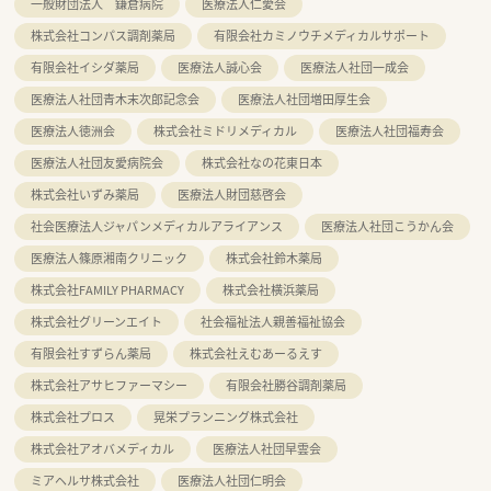
一般財団法人 鎌倉病院
医療法人仁愛会
株式会社コンパス調剤薬局
有限会社カミノウチメディカルサポート
有限会社イシダ薬局
医療法人誠心会
医療法人社団一成会
医療法人社団青木末次郎記念会
医療法人社団増田厚生会
医療法人徳洲会
株式会社ミドリメディカル
医療法人社団福寿会
医療法人社団友愛病院会
株式会社なの花東日本
株式会社いずみ薬局
医療法人財団慈啓会
社会医療法人ジャパンメディカルアライアンス
医療法人社団こうかん会
医療法人篠原湘南クリニック
株式会社鈴木薬局
株式会社FAMILY PHARMACY
株式会社横浜薬局
株式会社グリーンエイト
社会福祉法人親善福祉協会
有限会社すずらん薬局
株式会社えむあーるえす
株式会社アサヒファーマシー
有限会社勝谷調剤薬局
株式会社プロス
晃栄プランニング株式会社
株式会社アオバメディカル
医療法人社団早雲会
ミアヘルサ株式会社
医療法人社団仁明会