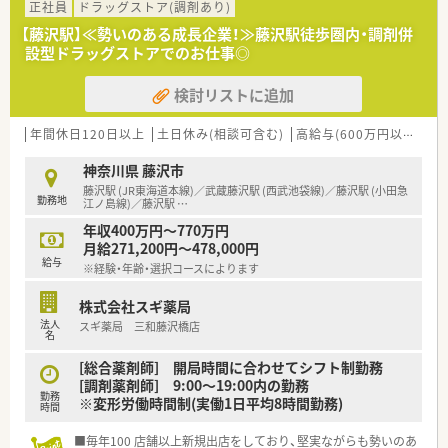
いて専門業務に集中できる環境です。
正社員
ドラッグストア(調剤あり)
■産休や育休の取得実績が豊富で復職率も高く、ライフステージ
【藤沢駅】≪勢いのある成長企業！≫藤沢駅徒歩圏内・調剤併
が変わっても安心して働き続けられます。
設型ドラッグストアでのお仕事◎
■店舗スタッフ間の連携がスムーズで、事務スタッフによるピッ
キングサポートなどが充実しています。
検討リストに追加
【こんな方が活躍中】
■子育て中のママさん薬剤師も多く在籍しており、時短勤務制度
年間休日120日以上
土日休み(相談可含む)
高給与(600万円以上)
住
を活用しながら両立を実現しています。
■調剤未経験からスタートした社員も、充実した研修制度を通じ
神奈川県 藤沢市
て一人前の薬剤師として活躍しています。
藤沢駅 (JR東海道本線)／武蔵藤沢駅 (西武池袋線)／藤沢駅 (小田急
勤務地
■他業種から転職してきた薬剤師も、それぞれの経験を活かして
江ノ島線)／藤沢駅
…
店舗運営や患者様対応に貢献しています。
年収400万円～770万円
月給271,200円～478,000円
【こんな方にオススメ】
給与
※経験・年齢・選択コースによります
■安定した大手企業グループで働きながら、在宅医療など地域に
根差した業務に挑戦したい方に最適です。
株式会社スギ薬局
■通勤アクセスの良さを重視し、駅チカの店舗で無理なく通勤し
法人
スギ薬局 三和藤沢橋店
たいと考えている方におすすめです。
名
■残業が少なく休日の確保もしやすいため、プライベートの時間
もしっかり大切にしたい方に向いています。
[総合薬剤師] 開局時間に合わせてシフト制勤務
[調剤薬剤師] 9:00～19:00内の勤務
勤務
※変形労働時間制(実働1日平均8時間勤務)
時間
■毎年100 店舗以上新規出店をしており、堅実ながらも勢いのあ