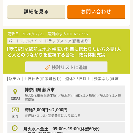
ます。
■1日の応需枚数は120～150枚と、活気のある環境
詳細を見る
お問い合わせ
■薬剤師は2～5名で、事務さんも2～4名の厚い人数体制で運営
しています。
■近隣にも店舗がありますので、急なお休みにも対応できる体制
が整っております。
更新日：
2026/07/21
薬剤師求人ID：
657766
■商品の割引購入などの嬉しい福利厚生が充実！
パート・アルバイト
ドラッグストア(調剤あり)
≪こんな企業です≫
【藤沢駅】≪駅前立地≫ 幅広い科目に携わりたい方必見！人
■昭和31年に創業して以来、湘南エリアを中心にドラッグスト
と人とのつながりを重視する会社 教育体制充実
アを展開しております。
■本社を構えている藤沢地区を中心に店舗展開しており、隣接の
検討リストに追加
湘南エリア、東京を含めて20店舗以上を運営しております。
調剤併設店は十数店舗展開中です！
■「湘南」の地を軸に、薬局を単にお薬を販売する場所と考える
駅チカ
土日休み(相談可含む)
週休2.5日以上
残業なし(ほぼなし含む)
のではなく、
お客さまの健康で美しい暮らしをサポートさせていただく場
神奈川県 藤沢市
所と考え、店舗展開しております。
藤沢駅 (JR東海道本線)／藤沢駅 (小田急江ノ島線)／藤沢駅 (江ノ島
勤務地
■教育研修については、全薬剤師・調剤スタッフを対象に毎月1
電鉄線)
回程度開催。
時給2,000円～2,000円
調剤業務全般を向上させるための意見交換や提案、新薬につい
ての勉強会、急性期疾患に対応する医学知識の習得、
※経験・スキル・就業条件により異なる
給与
ドクターを招いての処方解説、新しい保険制度のもとでの在宅
医療など、時期を鑑みてタイムリーな内容で進められます。
月火水木金土 09:00～19:00（休憩60分）
■産前産後休暇、育児求職制度取得実績が多数あり、復職後、短