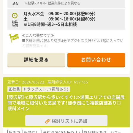
※経験・スキル・就業条件により異なる
給与
月火水木金 09:00～20:00（休憩60分）
土 09:00～18:00（休憩60分）
勤務
※1日8時間・週3～5日応相談
時間
≪こんな薬局です≫
■各線湘南台駅より徒歩4分でアクセス良好！ビル1階に入ってい
る調剤薬局です。
■駅前なので近隣の様々な医療機関から豊富な処方箋を応需し
ております。複数科目に触れられるので日々学びの多い環境で
詳細を見る
お問い合わせ
す。
■メインの応需科目は心療内科・整形外科・泌尿器科・脳神経外科
となります。
■応需枚数は1日あたり60～80枚程度です。
更新日：
2026/06/22
薬剤師求人ID：
657765
■1日8時間・週3～5日のパート薬剤師募集！
正社員
ドラッグストア(調剤あり)
≪こんな企業です≫
【藤沢駅】≪藤沢駅から歩いてすぐ！≫湘南エリアでの店舗展
■昭和31年に創業して以来、湘南エリアを中心にドラッグスト
開で地域に根付いた薬局です！徒歩圏にも複数店舗あり◎
アを展開しております。
眼科メイン
■本社を構えている藤沢地区を中心に店舗展開しており、隣接の
湘南エリア、東京を含めて20店舗以上を運営しております。
検討リストに追加
調剤併設店は十数店舗展開中です！
■「湘南」の地を軸に、薬局を単にお薬を販売する場所と考える
のではなく、
駅チカ
転勤なし
高給与(600万円以上)
教育制度あり
シフト制