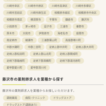
最小限に抑えながらキャリアアップを目指したい方に大変お勧
川崎市幸区
川崎市中原区
川崎市高津区
川崎市多摩区
めです。
■お子様が小学校3年生を修了するまで5時間の時短勤務が利用
川崎市宮前区
川崎市麻生区
相模原市緑区
相模原市中央区
できるため、仕事と子育てを無理なく両立させたい方に適してい
相模原市南区
横須賀市
平塚市
鎌倉市
藤沢市
ます。
小田原市
茅ヶ崎市
逗子市
三浦市
秦野市
【やりがい/おすすめポイント】
■地域に密着した店舗として、処方箋だけでなく日々の健康相談
厚木市
大和市
伊勢原市
海老名市
座間市
を通じて患者様から直接感謝の言葉をいただける点に大きな喜
南足柄市
綾瀬市
三浦郡葉山町
高座郡寒川町
びがあります。
■業界トップクラスの利益率を誇る安定企業の一員として、腰を
中郡大磯町
中郡二宮町
足柄上郡中井町
足柄上郡大井町
据えて長く働きながら自己研鑽に励むことができる安心感は格
足柄上郡松田町
足柄上郡山北町
足柄上郡開成町
別です。
■最新の調剤機器が導入された綺麗な店舗で、専門知識を活かし
足柄下郡箱根町
足柄下郡真鶴町
足柄下郡湯河原町
ながら地域住民の健康増進に直接貢献できる充実感がありま
す。
愛甲郡愛川町
愛甲郡清川村
藤沢市の薬剤師求人を業種から探す
藤沢市の薬剤師求人を業種からお探しいただけます。
調剤薬局
病院・クリニック
ドラッグストア
ドラッグストア(調剤あり)