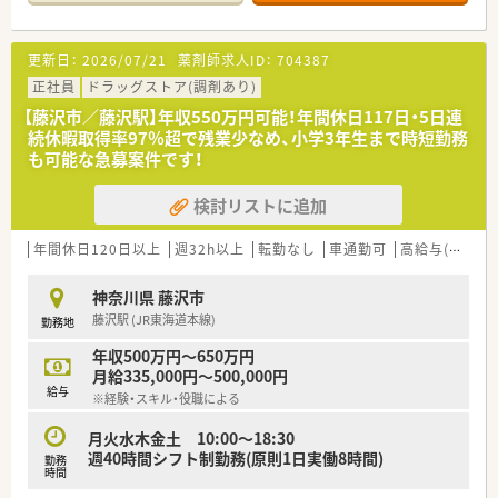
身近な相談窓口として、一人ひとりに寄り添う対応を実践しま
す。
更新日：
2026/07/21
薬剤師求人ID：
704387
【職場環境と雰囲気】
■ドラッグストア併設店ならではの活気があり、調剤部門と店舗
正社員
ドラッグストア(調剤あり)
部門が協力し合って地域のお客様の健やかな生活を支えていま
【藤沢市／藤沢駅】年収550万円可能！年間休日117日・5日連
す。
続休暇取得率97％超で残業少なめ、小学3年生まで時短勤務
■1分単位で残業代が支給されるクリーンな労務環境が整備され
も可能な急募案件です！
ており、スタッフが心身ともに健康で働けることを大切にしま
す。
検討リストに追加
■24時間営業は実施しておらず、地域住民のニーズに合わせた
開局時間となっているため、生活リズムを一定に保ち働けます。
年間休日120日以上
週32h以上
転勤なし
車通勤可
高給与(600万円以上)
【想定されるキャリアイメージ】
■入社後は調剤研修センターにて実戦形式の研修を受講できる
神奈川県 藤沢市
ため、最新の機器操作や調剤技術を確実に習得して業務を開始し
藤沢駅 (JR東海道本線)
勤務地
ます。
■管理薬剤師へのステップアップはもちろん、本人の希望や適性
年収500万円～650万円
に応じて在宅医療のスペシャリストなど多様な道があります。
月給335,000円～500,000円
■認定薬剤師の取得支援制度が整っており、専門性を高めながら
給与
※経験・スキル・役職による
地域医療に貢献するスペシャリストとしての道を歩めます。
月火水木金土 10:00～18:30
【想定されるモデル年収】
週40時間シフト制勤務(原則1日実働8時間)
勤務
■20代後半で調剤経験3年程度の方の場合、住宅手当や薬剤師手
時間
当を含めて年収510万円から530万円程度の提示が期待できま