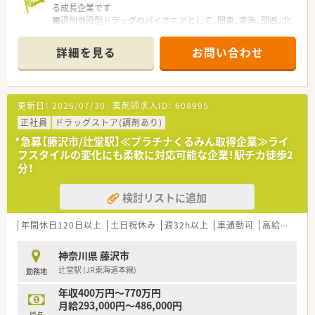
る成長企業です
■調剤併設型ドラッグのパイオニアとして、関東、東海、関西、北
陸・信州を中心に約1,700店舗以上を展開しています
■研修制度は様々なプランがあり、集合研修だけでなく任意で受
詳細を見る
お問い合わせ
講可能な研修も幅広く用意されています
■店舗で活躍する従業員、社外で活躍する従業員、将来経営幹部
となる従業員など、薬剤師として様々な活躍ができるフィールド
を用意されています
更新日：
2026/07/30
薬剤師求人ID：
608995
■総合薬剤師・調剤薬剤師（土日休み・19時までの勤務）どちらか
の働き方を選択できます
正社員
ドラッグストア(調剤あり)
■調剤併設型だけでなく「医療モール・クリニック併設店舗」「敷
*急募【藤沢市/辻堂駅】≪プラチナくるみん取得企業≫ライ
地内薬局」「訪問調剤特化型店舗」など様々な店舗を運営してい
フスタイルの変化にも柔軟に対応可能な企業！駅チカ徒歩2
ます
分！
■在宅医療にも積極的取り組んでおり「訪問調剤特化型店舗」を
50店舗以上、無菌調剤室は業界最多の51店舗設置しています
検討リストに追加
■「プラチナくるみん認定企業」「健康経営優良法人2023（大規模
法人部門）認定」等を取得し一人ひとりが働きやすい環境が整備
されています
年間休日120日以上
土日祝休み
週32h以上
車通勤可
高給与(600万円以上)
■充実した研修制度、人事制度、評価制度、キャリア支援制度等
があるのも特徴です
神奈川県 藤沢市
辻堂駅 (JR東海道本線)
勤務地
年収400万円～770万円
月給293,000円～486,000円
給与