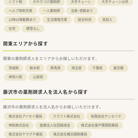
シフト制
かかりつけ薬剤師
大手チェーン
大手チェーン以外
ヘルプ体制充実
一人薬剤師
当直・夜勤あり
22時以降勤務あり
生活環境充実
総合科目
高収入
在宅
積雪なし
関東エリアから探す
関東の薬剤師求人をエリアからお探しいただけます。
茨城県
栃木県
群馬県
埼玉県
千葉県
東京都
神奈川県
山梨県
藤沢市の薬剤師求人を法人名から探す
藤沢市の薬剤師求人を法人名からお探しいただけます。
株式会社アイセイ薬局
クラフト株式会社
有限会社サンセリテ
伸和株式会社
医療法人社団緑成会
株式会社東戸塚調剤薬局
株式会社ヤマグチ薬局
株式会社横浜調剤薬局