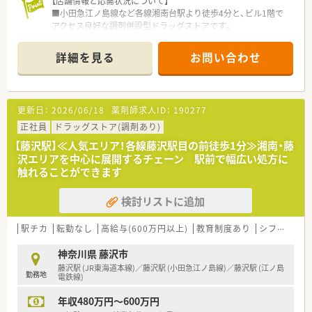
【店舗情報と応需状況について】
■小田急江ノ島線など各線湘南台駅より徒歩4分と、ビル1階で
アクセス良好な調剤併設型ドラッグストアです。
■心療内科、整形外科、泌尿器科、脳神経外科をメインに応需し、
1日あたり60枚から80枚の処方箋に対応しています。
詳細を見る
お問い合わせ
■薬剤師は正社員1名、パート1名の計2名体制で、常時1名から2
名体制で業務にあたっています。
【募集背景と求める人物像について】
更新日：
2026/06/18
薬剤師求人ID：
190277
■今回は欠員補充のための募集であり、薬剤師としての経験をお
持ちの方を求めています。
正社員
ドラッグストア(調剤あり)
■未経験者は原則不可ですが、病院経験のみの方も相談可能で、
【藤沢駅】≪人気エリア！各線藤沢駅目の前徒歩1分≫湘南・藤
即戦力としてご活躍いただける方を歓迎しています。
沢エリアを中心に展開するチェーン 駅前で幅広い処方に
■湘南・藤沢エリアに根差して、人と人とのつながりを大切にし
触れることができます
ながら働きたいという意欲的な方を歓迎しています。
検討リストに追加
【法人特徴について】
■創業昭和31年の歴史を持ち、本社のある藤沢地区を中心とし
た湘南エリアで地域に密着した店舗展開をしています。
駅チカ
転勤なし
高給与(600万円以上)
教育制度あり
シフト制
■湘南・横浜・東京・熱海に23店舗を展開し、そのうち十数店舗が
地域医療に貢献する調剤併設店です。
神奈川県 藤沢市
■お客様の健康と美しさをサポートすることを経営理念とし、地
藤沢駅 (JR東海道本線)／藤沢駅 (小田急江ノ島線)／藤沢駅 (江ノ島
勤務地
域とともに歩む薬局づくりを目指しています。
電鉄線)
年収480万円～600万円
【こんな方が活躍中】