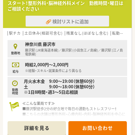
スタート！整形外科・脳神経外科メイン 勤務時間・曜日は
■年間休日110日、有休消化もしやすい環境です。しっかり働い
ご相談ください
て、その分オフの日はゆっくりリフレッシュできます。
メリハリをつけながらお仕事したい方にも最適です。
検討リストに追加
■福利厚生は業界内でもトップクラスの水準！
傷病による長期休業または退職後、会社から給与支給がなくな
った後も、60歳まで給与が保障される「LTD制度」を導入しており
駅チカ
土日休み(相談可含む)
残業なし(ほぼなし含む)
転勤なし
ます。
それぞれの生活ニーズに合わせて補償額を選択でき、万が一の
神奈川県 藤沢市
際も本人と家族の生活を支えます。
藤沢駅 (JR東海道本線)／藤沢駅 (小田急江ノ島線)／藤沢駅 (江ノ島
勤務地
■産前産後休暇100％取得可能、ライフスタイルの変化にあわせ
電鉄線)
て安心してお仕事を続けられる実績がございます。
時給2,000円～2,000円
１年以上勤務した社員は子供が1歳に達する前日まで育児休業
を取得することができます。
※経験・スキル・就業条件により異なる
給与
その後は育児短時間勤務制度を利用することができます。
月火水木金 9:00～19:00（休憩60分）
■「新入社員研修」の他、基礎固めの「薬剤師新入社員研修」など
土 9:00～18:00（休憩60分）
様々な研修制度がございます。
勤務
※1日8時間・週3～5日応相談
自宅学習が可能なe-ラーニング講座、本人のキャリアアップの
時間
ための通信教育など、多彩な教育システムを導入しております。
研修認定薬剤師資格取得補助も完備しております。（e-
≪こんな薬局です≫
learning受講料無料、申請・更新費用も全額会社負担）
■藤沢駅徒歩2分の好立地で毎日の通勤もストレスフリー！
■教育体制の他、明確な昇格基準を設けておりますので、ご自身
■こちらの店舗は整形外科・心療内科・内科・脳神経外科を中心に
の頑張りがはっきりと反映され、やりがいを持ってご就業いただ
面で応需しております。
けます。
■応需枚数は一日あたり80～130枚程度です。
詳細を見る
お問い合わせ
■調剤・OTC併設店ですので、OTCにご興味のある方も歓迎です！
■薬剤師は常時3～4名で運営しています。20～60代が活躍して