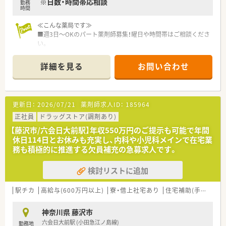
※日数・時間帯応相談
勤務
時間勤務にて就業されている方も多くいらっしゃいます。
時間
≪こんな方におすすめ≫
≪こんな薬局です≫
■電車通勤で駅チカの勤務先をお探しのかた
■週3日～OKのパート薬剤師募集！曜日や時間帯はご相談くださ
■幅広い科目に触れ、知識・スキルを磨きたい方
い。
■湘南藤沢エリアに腰を落ち着けて勤務したい方
■神奈川県内に広く展開している安定企業です。
■藤沢駅から歩いてすぐの好立地！通勤ストレスなく通えます。
詳細を見る
お問い合わせ
■眼科, 内科, 外科, 皮膚科を中心に面で応需しております。
■処方箋枚数が多く、調剤業務に専念していただける環境です◎
■調剤、OTC、コスメ、漢方まで豊富な商品の取り扱いがござい
ます。
更新日：
2026/07/21
薬剤師求人ID：
185964
≪こんな企業です≫
正社員
ドラッグストア(調剤あり)
■昭和31年に創業して以来、湘南エリアを中心にドラッグスト
【藤沢市/六会日大前駅】年収550万円のご提示も可能で年間
アを展開しております。
休日114日とお休みも充実し、内科や小児科メインで在宅業
■本社を構えている藤沢地区を中心に店舗展開しており、隣接の
務も積極的に推進する欠員補充の急募求人です。
湘南エリア、東京を含めて20店舗以上を運営しております。
調剤併設店は十数店舗展開中です！
検討リストに追加
■「湘南」の地を軸に、薬局を単にお薬を販売する場所と考える
のではなく、
お客さまの健康で美しい暮らしをサポートさせていただく場
駅チカ
高給与(600万円以上)
寮・借上社宅あり
住宅補助(手当)あり
所と考え、店舗展開しております。
■教育研修については、全薬剤師・調剤スタッフを対象に毎月1
神奈川県 藤沢市
回程度開催。
六会日大前駅 (小田急江ノ島線)
勤務地
調剤業務全般を向上させるための意見交換や提案、新薬につい