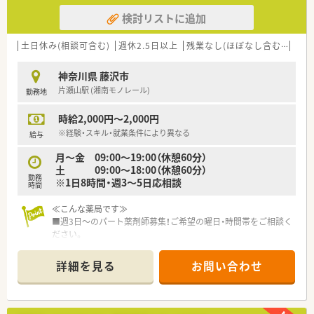
検討リストに追加
土日休み(相談可含む)
週休2.5日以上
残業なし(ほぼなし含む)
転勤
神奈川県 藤沢市
片瀬山駅 (湘南モノレール)
勤務地
時給2,000円～2,000円
※経験・スキル・就業条件により異なる
給与
月～金 09:00～19:00（休憩60分）
土 09:00～18:00（休憩60分）
勤務
※1日8時間・週3～5日応相談
時間
≪こんな薬局です≫
■週3日～のパート薬剤師募集！ご希望の曜日・時間帯をご相談く
ださい。
■住宅街の一角にある落ち着いた雰囲気の薬局です。
■こちらの店舗は地域蜜着型で、地元の方のかかりつけ薬局とし
詳細を見る
お問い合わせ
て親しまれております。
■患者さまの年齢層も比較的高く落ち着いているため、クレーム
もほとんどございません。
■急いで調剤を行うより、正確・丁寧に行いたい方におすすめで