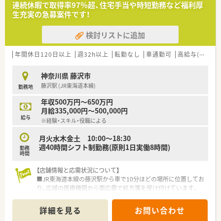
連続休暇で取得率97％超、住宅手当や時短勤務など福利厚
店舗が調剤併設店として機能しています。
生充実の急募案件です！
■お客様の健康と美しさのためのサポート役として地域ととも
に歩むことを経営理念としています。
検討リストに追加
【職場環境と雰囲気】
■幅広い年代の薬剤師が在籍しており、特に薬局長は20代女性
年間休日120日以上
週32h以上
転勤なし
車通勤可
高給与(600万円以上)
と若手が活躍している職場です。
■調剤業務全般の向上を目的とした全薬剤師対象の教育研修が
神奈川県 藤沢市
毎月1回程度開催されています。
藤沢駅 (JR東海道本線)
勤務地
■コスメや漢方など豊富な商品の取り扱いがあり、お客様の「健
康と美しさ」のサポートが実現できます。
年収500万円～650万円
月給335,000円～500,000円
【こんな取り組みをしています】
給与
※経験・スキル・役職による
■全薬剤師と調剤スタッフを対象に毎月1回程度、タイムリーな
内容での教育研修を実施しています。
月火水木金土 10:00～18:30
■お客様の健康で美しい暮らしをサポートするため、OTC販売を
週40時間シフト制勤務(原則1日実働8時間)
勤務
含めたきめ細やかな対応を行っています。
時間
■社員購入割引制度など、嬉しい福利厚生が充実しており、日々
の生活にも役立てられます。
【店舗情報と応需状況について】
■JR東海道本線の藤沢駅から車で10分ほどの場所に位置してお
り、広域の医療機関から面応需で処方箋を受け付けています。
■処方箋枚数は1日平均40枚から50枚ほどで推移しており、特定
の科目に偏ることなく多岐にわたる処方内容を経験可能です。
詳細を見る
お問い合わせ
■薬剤師は2名体制で運営されており、地域住民の健康を支える