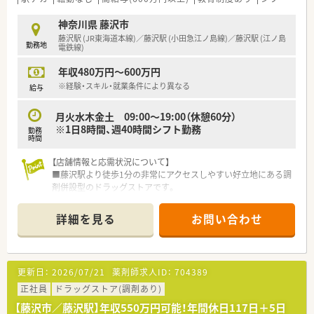
お客さまの健康で美しい暮らしをサポートさせていただく場
所と考え、店舗展開しております。
神奈川県 藤沢市
■教育研修については、全薬剤師・調剤スタッフを対象に毎月1
藤沢駅 (JR東海道本線)／藤沢駅 (小田急江ノ島線)／藤沢駅 (江ノ島
勤務地
回程度開催。
電鉄線)
調剤業務全般を向上させるための意見交換や提案、新薬につい
年収480万円～600万円
ての勉強会、急性期疾患に対応する医学知識の習得、ドクターを
招いての処方解説、新しい保険制度のもとでの在宅医療など、時
※経験・スキル・就業条件により異なる
給与
期を鑑みてタイムリーな内容で進められます。
■産前産後休暇、育児求職制度取得実績が多数あり、復職後、短
月火水木金土 09:00～19:00（休憩60分）
時間勤務にて就業されている方も多くいらっしゃいます。
※1日8時間、週40時間シフト勤務
勤務
■定着率は高く、平均年齢は37.8歳です。新卒薬剤師から30年以
時間
上のベテランまで、幅広い層が活躍しています。
【店舗情報と応需状況について】
■藤沢駅より徒歩1分の非常にアクセスしやすい好立地にある調
剤併設型のドラッグストアです。
■眼科メインに加え駅前という立地特性から総合科目も幅広く
応需しており、1日あたり80枚から85枚の処方箋に対応していま
詳細を見る
お問い合わせ
す。
■薬剤師は常勤1名、パート3名の計4名体制で運営されており、
常時3名体制で業務にあたっています。
更新日：
2026/07/21
薬剤師求人ID：
704389
【法人特徴について】
■創業昭和31年の歴史を持ち、本社のある藤沢地区を中心に湘
正社員
ドラッグストア(調剤あり)
南エリアで地域密着の店舗展開をしている法人です。
【藤沢市／藤沢駅】年収550万円可能！年間休日117日＋5日
■湘南・横浜・東京・熱海を含めて23店舗を展開し、そのうち十数