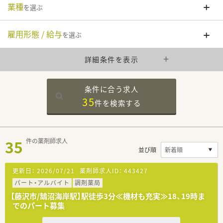
業種
を選ぶ
雇用形態 / 給与
を選ぶ
詳細条件を表示
条件に合う求人
35
件を
検索する
35
件の薬剤師求人
並び順
更新日：
2026/07/21
薬剤師求人ID：
443427
パート・アルバイト
調剤薬局
【藤沢市/鵠沼海岸駅】駅徒歩3分≪機材も充実≫18、19時ま
でのパート募集