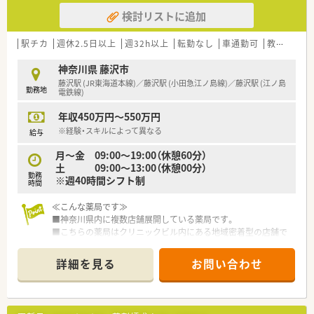
検討リストに追加
駅チカ
週休2.5日以上
週32h以上
転勤なし
車通勤可
教育制度あり
神奈川県 藤沢市
藤沢駅 (JR東海道本線)／藤沢駅 (小田急江ノ島線)／藤沢駅 (江ノ島
勤務地
電鉄線)
年収450万円～550万円
※経験・スキルによって異なる
給与
月～金 09:00～19:00（休憩60分）
土 09:00～13:00（休憩00分）
勤務
※週40時間シフト制
時間
≪こんな薬局です≫
■神奈川県内に複数店舗展開している薬局です。
■こちらの薬局はクリニックビル内にある地域密着型の店舗で
す。
■藤沢駅近くでお仕事を探されている方はもちろん、鎌倉市在住
詳細を見る
お問い合わせ
の方も通いやすい立地。
■スタッフは女性のみで、明るい雰囲気の中ご就業いただけま
す。
※女性薬剤師さまが経営されている店舗です。