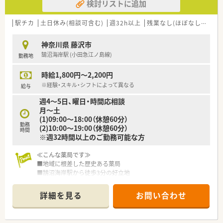
検討リストに追加
駅チカ
土日休み(相談可含む)
週32h以上
残業なし(ほぼなし含む)
神奈川県 藤沢市
鵠沼海岸駅 (小田急江ノ島線)
勤務地
時給1,800円～2,200円
※経験・スキル・シフトによって異なる
給与
週4～5日、曜日・時間応相談
月～土
(1)09:00～18:00（休憩60分）
勤務
(2)10:00～19:00（休憩60分）
時間
※週32時間以上のご勤務可能な方
≪こんな薬局です≫
■地域に根差した歴史ある薬局
■鵠沼海岸駅から徒歩3分の好立地
■戸建ての広々とした店舗で、調剤室・休憩室も大きくきれい
■内科ほか、面で幅広く応需しています
詳細を見る
お問い合わせ
■認定薬剤師資格取得や、在宅業務へのかかわりによって時給ア
ップも！
■電子薬歴、散剤監査システム、自動散剤分包機、薬剤発注シス