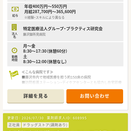
年収400万円～550万円
月給287,700円～365,600円
給与
※経験・スキルにより異なる
特定医療法人グループ・プラクティス研究会
法人
藤沢御所見病院
名
月～金
8:30～17:30（休憩60分）
土
勤務
時間
8:30～12:00（休憩なし）
≪こんな病院です≫
■藤沢市内で地域医療を担う約150床の病院
■訪問看護ステーション・デイケアセンターとも協力し在宅診療
ほか包括的なケアを行っています
■病棟業務にご興味のある方歓迎！
詳細を見る
お問い合わせ
■勤務は17:30までで、残業も月3時間程度
■夜勤・当直はありません
■マイカー通勤OK
更新日：
2026/07/30
薬剤師求人ID：
608995
≪業務内容≫
■入院患者様の調剤、監査、服薬指導 ※外来は院外処方
正社員
ドラッグストア(調剤あり)
■注射セットまで（混注業務無し）