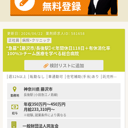
◆診療科目
内科, 呼吸器科, 循環器科, 消化器科, 整形外科, 眼科, 泌尿器科, 形
成外科, 脳外科, 皮膚科, 外科,糖尿病代謝科,緩和ケア内科,神経内
科,腎臓内科,大腸肛門科,腸内細菌外科,乳腺外来,甲状腺外来,心臓
血管外科
更新日：
2026/06/22
薬剤師求人ID：
581658
◆薬剤師数
正社員
病院・クリニック
薬剤師 常勤17名 パート2名
*急募*【藤沢市/長後駅】≪年間休日118日＋有休消化率
100%≫チーム医療を学べる総合病院
検討リストに追加
週32h以上
転勤なし
車通勤可
住宅補助(手当)あり
託児所あり
神奈川県 藤沢市
長後駅 (小田急江ノ島線)
勤務地
年収350万円～450万円
月給233,310円～
給与
※経験、就業条件により異なる
一般財団法人同友会