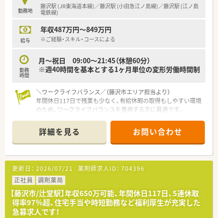
■月に約70件の在宅業務（居宅・施設）にも携わっていただき、多
藤沢駅 (JR東海道本線)／藤沢駅 (小田急江ノ島線)／藤沢駅 (江ノ島
勤務地
職種と連携しながら専門的なスキルを磨いていただきます。
電鉄線)
■患者様との距離が近いコンパクトな店舗設計で、地域の方々と
年収487万円～849万円
温かいコミュニケーションを取りながら業務ができます。
※ご経験・スキル・コースによる
給与
【こんな方にオススメ】
■週休2.5日と残業ほぼなしの環境で、仕事とプライベートの時
月～祝日 09:00～21:45（休憩60分）
間を両立させたいと考える方に最適な職場です。
※週40時間を基本とする1ヶ月単位の変形労働時間制
勤務
■人気の湘南エリアに腰を据え、地域に根差したアットホームな
時間
薬局で、顔なじみの患者様と深く関わりたい方におすすめです。
■外来業務だけでなく、月に70件の在宅医療にも携われるため、
＼ワークライフバランス／（藤沢市エリア担当より）
薬剤師として幅広いスキルを身に付けたい方にぴったりです。
年間休日117日で残業も少なく、有給休暇の取得もしやすい環境
のため、ワークライフバランスを重視する方に最適です。
＊------------------------------------------＊
詳細を見る
お問い合わせ
【店舗情報と応需状況について】
■藤沢駅からバスで10分ほどの場所に位置している、地域に密
着した利便性の高いドラッグストアでのご勤務となります。
■OTC専門の店舗であるため処方箋の応需はございませんが、一
更新日：
2026/07/21
薬剤師求人ID：
704396
般用医薬品を通じて地域住民の健康をサポートいたします。
■勤務者数の詳細についてはお問い合わせが必要ですが、チーム
正社員
調剤薬局
ワークを大切にしながら和やかに業務に取り組む環境です。
【藤沢市/辻堂駅】年収650万可能、年間休日117日、5連休取
得率97％超、住宅手当や時短勤務など福利厚生が充実した
【募集背景と求める人物像について】
急募求人です！
■欠員補充に伴う薬剤師募集であり、地域住民の健康インフラを