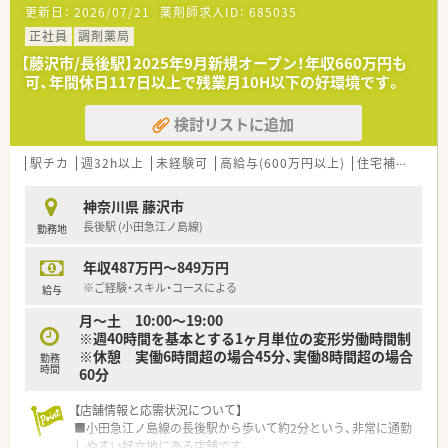
更新日：
2026/07/21
薬剤師求人ID：
685035
■さらなるサービス向上と組織体制の強化を目指した定期採用
であり、現在は特に即戦力となる方を急募しております。
正社員
調剤薬局
■薬局経験2年以上または病院経験3年以上をお持ちで、患者様
【藤沢市/長後駅】2025年9月新規オープン！年収660万円も
一人ひとりに丁寧で明るい応対ができる方を求めています。
可、年間休日117日以上で残業月10H以下の好環境です。
■周囲と円滑に連携を図れる高いコミュニケーション能力を備
え、主体性を持ってキャリアアップに励める方を歓迎します。
検討リストに追加
【法人特徴について】
■関東と東海地方を中心に700店舗以上を展開しており、東京と
駅チカ
週32h以上
未経験可
高給与(600万円以上)
住宅補助(手当)あり
神奈川では合計店舗数で業界ナンバーワンを誇ります。
■30年以上にわたり連続成長を続けている極めて安定した企業
神奈川県 藤沢市
であり、首都圏を中心に盤石なシェアを確保しています。
長後駅 (小田急江ノ島線)
勤務地
■数字としてのノルマを設けることなくお客様に喜ばれるサー
ビスを追求しており、本質的な問題解決に注力できる環境です。
年収487万円～849万円
【求人情報について】
※ご経験・スキル・コースによる
給与
■正社員の想定年収は500万円から650万円前後となっており、
月～土 10:00～19:00
これまでの経験やスキルを正当に評価して決定されます。
※週40時間を基本とする1ヶ月単位の変形労働時間制
■昇給は年1回で賞与は年2回支給されるほか、月8万円の薬剤師
※休憩 実働6時間超の場合45分、実働8時間超の場合
勤務
手当や1分単位で計算される残業手当など待遇が手厚いです。
時間
60分
■住宅制度が充実しており、通勤90分以上の方には社宅費用負
担や月5万円の家賃補助が適用されるため遠方の方も安心です。
【店舗情報と応需状況について】
■小田急江ノ島線の長後駅から歩いて約2分という、非常に通勤
しやすい好立地にある店舗です。