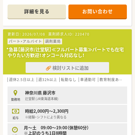
≪企業の特徴≫
詳細を見る
お問い合わせ
■東証プライム上場企業のグループ会社です。
■全国で300店舗以上展開しております。
■店舗ごと個性的で地域に貢献できる店舗作りをしておりま
す。
更新日：
2026/07/08
薬剤師求人ID：
220470
■異動に関しては通勤圏内と転居可能に分かれるため無理な異
動はなく、生活環境によって選ぶことが出来ます！
パート・アルバイト
調剤薬局
■薬剤師業務をバックアップするための作業の機械化、システム
*急募【藤沢市/辻堂駅】≪フルパート募集≫パートでも在宅
化を積極的に推進しております。
やりたい方歓迎！オンコール対応なし！
■財形貯蓄や従業員持株会、永年勤続表彰など福利厚生も充実！
■有給休暇平均取得日数11.3日と多く、全社的取得しやすい環境
検討リストに追加
が整っております。
■年間休日120日以上、産休育休取得率は100％！
■従業員は様々なバックグラウンドの方がいらっしゃる為、中途
週休2.5日以上
週32h以上
転勤なし
車通勤可
教育制度あり
シフ
でご入社頂いても馴染みやすい環境です。
神奈川県 藤沢市
辻堂駅 (JR東海道本線)
勤務地
時給2,000円～2,300円
※経験・シフトにより異なる
給与
月～土 09:00～19:00（休憩60分）
※上記のうち1日8時間