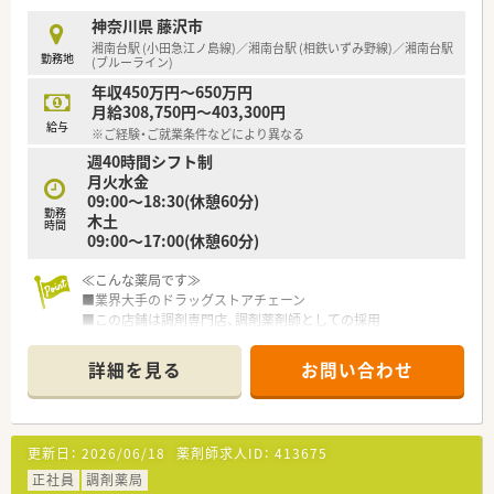
≪教育・研修体制≫
■2年間のレジデント制度を導入し中長期的に新人薬剤師を育て
神奈川県 藤沢市
ています
湘南台駅 (小田急江ノ島線)／湘南台駅 (相鉄いずみ野線)／湘南台駅
勤務地
■薬学生の実務実習の受入れを始め、薬学部での講義や卒論の作
(ブルーライン)
成支援等にも携わっています
年収450万円～650万円
■専門・認定薬剤師の資格取得を支援しており
月給308,750円～403,300円
・がん薬物療法認定薬剤師
給与
※ご経験・ご就業条件などにより異なる
・外来がん治療認定薬剤師
週40時間シフト制
・栄養サポートチーム(NST)専門療法士
月火水金
・公認スポーツファーマシスト
09:00～18:30(休憩60分)
他、多くの認定資格を取得しています
勤務
木土
時間
09:00～17:00(休憩60分)
≪病院概要≫
≪こんな薬局です≫
■業界大手のドラッグストアチェーン
◆病床数
■この店舗は調剤専門店、調剤薬剤師としての採用
総病床数:330床（一般病床:210床、HCU:8床、緩和ケア病床:19床,
■耳鼻科・心療内科を中心に近隣から応需しています
地域包括ケア病床:30床,慢性期病床:63床）
■湘南台駅徒歩2分、小田急線・相鉄線・地下鉄利用可！
詳細を見る
お問い合わせ
■JRからもアクセスしやすい人気の駅
◆診療科目
■管理薬剤師経験のある方向けのキャリア採用
内科, 呼吸器科, 循環器科, 消化器科, 整形外科, 眼科, 泌尿器科, 形
■認定薬剤師をお持ちの方歓迎！
成外科, 脳外科, 皮膚科, 外科,糖尿病代謝科,緩和ケア内科,神経内
■若手薬剤師を指導いただけるような方に、新たなステージをご
科,腎臓内科,大腸肛門科,腸内細菌外科,乳腺外来,甲状腺外来,心臓
更新日：
2026/06/18
薬剤師求人ID：
413675
用意しています
血管外科
■大手企業ならではの福利厚生が整っており、育休復帰もしやす
正社員
調剤薬局