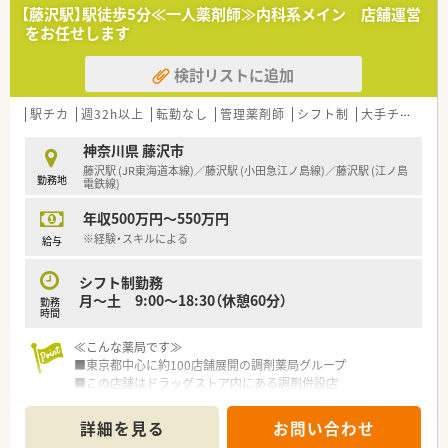
い制度が整っています
◆薬剤師数
【藤沢駅】駅徒歩5分≪一人薬剤師≫内科系メイン 店舗運営
■多様なキャリアパスがあり昇給もしっかり
薬剤師 常勤17名 パート2名
をお任せします
≪こんな会社です≫
検討リストに追加
・調剤併設のドラッグストア、病院門前やクリニックモール併
設、
駅前型や郊外型店舗など様々な店舗のスタイルで出店を拡げ
駅チカ
週32h以上
転勤なし
管理薬剤師
シフト制
大手チェーン以外
ています
・薬剤師とそれ以外の職種で業務を割り振り、薬剤師の負荷を軽
神奈川県 藤沢市
減！
藤沢駅 (JR東海道本線)／藤沢駅 (小田急江ノ島線)／藤沢駅 (江ノ島
勤務地
薬剤師はレジ業務を軽減、薬剤師業務に集中することで専門性
電鉄線)
を十分に発揮することができます。
年収500万円～550万円
・正社員・パート社員・準社員・契約社員・アルバイトなど、
ライフスタイルに応じた就業形態あり！
※経験・スキルによる
給与
≪研修等≫
シフト制勤務
・模擬調剤室などを準備した専用の研修センターを設置
月～土 9:00～18:30（休憩60分）
勤務
・調剤コースとOTCコース、目指したい薬剤師像に応じて選べま
時間
す
・調剤スキルやOTCカウンセリングスキルのみならず、
≪こんな薬局です≫
コミュニケーションスキルやマネジメントスキルまで学べる
■東京都中心に約100店舗展開の調剤薬局グループ
内容です
■この店舗はドラッグストア内にある調剤併設店
■一人薬剤師の店舗で後任の管理薬剤師を募集
≪子育て世代を応援！≫
■人気の藤沢駅チカエリア！
詳細を見る
お問い合わせ
・女性のワーク・ライフ・バランスを推進する優良企業として、
■内科系メインに面で応需しています