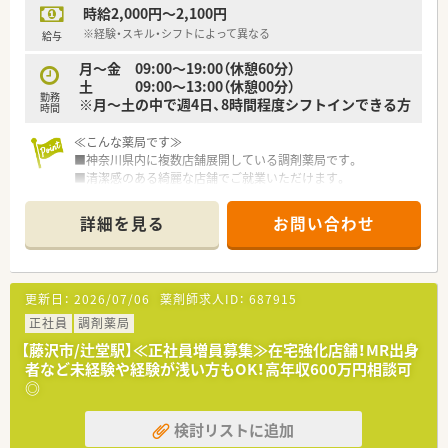
時給2,000円～2,100円
※経験・スキル・シフトによって異なる
給与
月～金 09:00～19:00（休憩60分）
土 09:00～13:00（休憩00分）
勤務
※月～土の中で週4日、8時間程度シフトインできる方
時間
≪こんな薬局です≫
■神奈川県内に複数店舗展開している調剤薬局です。
■清潔感のある綺麗な店舗でご就業いただけます。
■湘南台駅から徒歩2分の好立地！
■外来メインですが、在宅にも力を入れております。
詳細を見る
お問い合わせ
■在宅自体は未経験でもOKです！ ※調剤経験は必須となりま
す
■業務上の運転の可能性があるため、自動車運転免許必須となり
ます。
更新日：
2026/07/06
薬剤師求人ID：
687915
≪こんな企業です≫
正社員
調剤薬局
■県下に20店舗、東京都に1店舗、相鉄線沿線と東海道線沿線を
【藤沢市/辻堂駅】≪正社員増員募集≫在宅強化店舗！MR出身
中心に調剤薬局を展開しております。
者など未経験や経験が浅い方もOK！高年収600万円相談可
■処方箋応需先はマンツーマンのクリニック受けが主体となっ
◎
ており、在宅業務にも積極的に取り組んでいる企業です。
■社長と社員との距離が近く、非常に風通しが良い職場環境の企
検討リストに追加
業です。