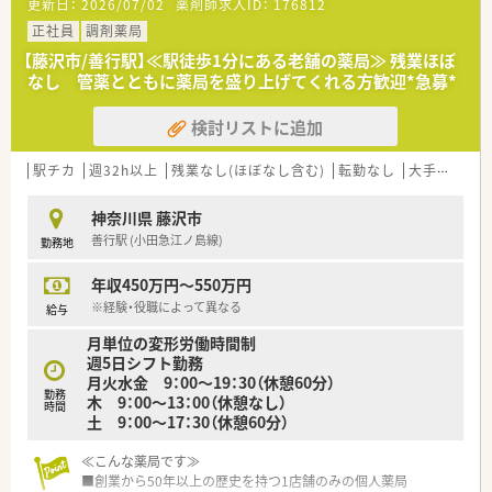
更新日：
2026/07/02
薬剤師求人ID：
176812
■産休の実績もあり、女性でも長く勤められる環境が整っており
ます。
正社員
調剤薬局
■ご家庭や子育てとの両立をお考えの方にもおすすめです。
【藤沢市/善行駅】≪駅徒歩1分にある老舗の薬局≫ 残業ほぼ
■季節変動により忙しい時期もございますが、しっかり残業代が
なし 管薬とともに薬局を盛り上げてくれる方歓迎*急募*
支給されます。
■頑張りをきちんと給与面に反映させてくれるシステムがあり、
検討リストに追加
モチベーション維持にも繋がります。
■定期的に勉強会を開催しております。
■薬歴は手書きのため、パソコン操作が苦手な方も安心です。
駅チカ
週32h以上
残業なし(ほぼなし含む)
転勤なし
大手チェーン以外
■車通勤ご希望の方もご相談ください。
神奈川県 藤沢市
善行駅 (小田急江ノ島線)
勤務地
年収450万円～550万円
※経験・役職によって異なる
給与
月単位の変形労働時間制
週5日シフト勤務
月火水金 9：00～19：30（休憩60分）
勤務
木 9：00～13：00（休憩なし）
時間
土 9：00～17：30（休憩60分）
≪こんな薬局です≫
■創業から50年以上の歴史を持つ1店舗のみの個人薬局