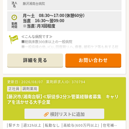
法人
藤沢湘南台病院
名
月～土 08:30～17:00（休憩60分）
当直 16:30～翌09:00
勤務
※当直：月3回程度
時間
≪こんな病院です≫
■総病床数300床以上の一般病院
■一般病棟の他、ICU、回復期リハ、療養、緩和ケア等も有する総
合病院
■薬剤師は20名弱在籍しています
詳細を見る
お問い合わせ
■臨床はもちろん、教育・研修や臨床研究にも積極的に取り組ん
でいます
≪こんな働き方です≫
更新日：
2026/08/07
薬剤師求人ID：
370794
■日勤は17:00まで、当直は月3回程度
■病棟業務を始め、注射やケモ等病院薬剤師として幅広い経験を
正社員
調剤薬局
積むことが出来ます
【藤沢市/湘南台駅】≪駅徒歩2分≫管薬経験者募集 キャリ
■自動車通勤OK
アを活かせる大手企業
■栄養サポートチーム、緩和ケアチーム等様々なチームが作られ
ており多職種連携を学べます
検討リストに追加
■年間休日118日＋有休取得率100%
■マイカー通勤OK（月8,000円/自己負担）
駅チカ
週32h以上
転勤なし
高給与(600万円以上)
住宅補助(手当)あり