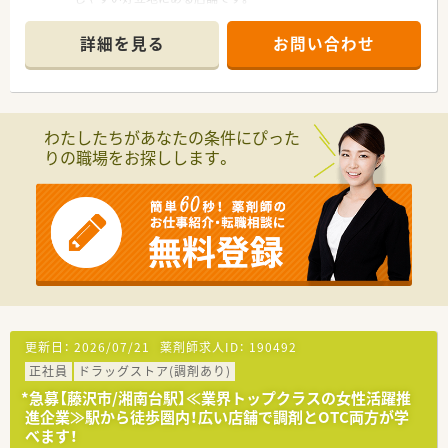
■様々な医療機関からの処方箋を受け付ける面対応の薬局のた
め、幅広い知識や経験を積めます。
詳細を見る
お問い合わせ
■薬剤師は常勤1名とパート1名の体制で、オープニングスタッ
フとして協力しながら業務を進めます。
【募集背景と求める人物像について】
■2025年9月の新規開設に伴う募集で、新しい薬局を一から創り
わたしたちがあなたの条件にぴった
上げていきたい方を歓迎します。
りの職場をお探しします。
■今後の地域医療に貢献するため、在宅医療に対して前向きに取
り組んでいただける方を求めています。
■調剤業務が未経験の方もご応募可能で、充実した研修制度でし
っかりとサポートさせていただきます。
【職場環境と雰囲気】
■処方箋入力の遠隔サポートや音声入力薬歴システムがあり、対
人業務に集中できる環境です。
■1人あたりの1日の処方箋枚数を20枚に設定しているため、ゆ
とりを持って業務に取り組めます。
■「健康経営優良法人」の認定を受けており、従業員の働きやす
更新日：
2026/07/21
薬剤師求人ID：
190492
さがしっかりと守られている企業です。
正社員
ドラッグストア(調剤あり)
【やりがい/おすすめポイント】
*急募【藤沢市/湘南台駅】≪業界トップクラスの女性活躍推
■新薬開発も手掛ける企業の一員として、医薬品に関する幅広い
進企業≫駅から徒歩圏内！広い店舗で調剤とOTC両方が学
知識に触れる機会があります。
べます！