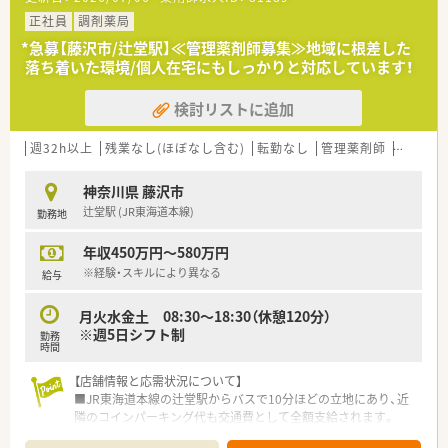
30枚から40枚程度となっております。
■現在は薬剤師の常勤2名とパート3名、調剤事務1名が在籍して
正社員
調剤薬局
日々の業務に丁寧に対応しています。
*急募【藤沢市/辻堂駅】≪管理薬剤師募集≫地域に根差した
落ち着いた環境/個人在宅にもしっかりと対応しています！
【法人特徴について】
■湘南エリアを中心に複数店舗を展開しており、地域に根差した
検討リストに追加
きめ細やかな薬局運営を行っている企業です。
■患者様や医療機関から頼られる川上型の地域密着型薬局とな
ることを、明確なビジョンとして掲げています。
週32h以上
残業なし(ほぼなし含む)
転勤なし
管理薬剤師
教育制
■実務実習研修生の受け入れを積極的に行い、地域ナンバーワン
の実習先となることを目指して尽力しています。
神奈川県 藤沢市
辻堂駅 (JR東海道本線)
勤務地
【職場環境と雰囲気】
■社員全員参加型の経営を目指しており、現場からの意見やアイ
年収450万円～580万円
デアを積極的に提案しやすいオープンな環境です。
■現在は男性社員が多く活躍していますが、法人の理念に共感し
※経験・スキルにより異なる
給与
て業務に取り組んでいただける女性も歓迎です。
■在宅コンサルタントを導入して業務を拡大中で、チーム内で協
月火水金土 08:30～18:30（休憩120分）
力しながらスムーズに業務を進めております。
※週5日シフト制
勤務
時間
【店舗情報と応需状況について】
■JR東海道本線の辻堂駅からバスで10分ほどの立地にあり、近
隣のコインパーキング代も交通費として全額支給されます。
■応需科目は内科をメインとして、1日あたり50枚から80枚ほど