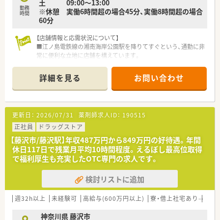
土 09:00～13:00
時間を大切にしながら、無理のないペースで継続的に働けます。
勤務
※休憩 実働6時間超の場合45分、実働8時間超の場合
■年間休日は120日近い水準を確保しており、夏季休暇や年末年
時間
60分
始の連休も取得可能なため、リフレッシュもしやすい環境です。
■車通勤が認められているだけでなく、近隣の駐車場利用料金も
【店舗情報と応需状況について】
会社が負担してくれるため、通勤に関するストレスがありませ
■江ノ島電鉄線の湘南海岸公園駅を降りてすぐという、通勤に非
ん。
常に便利な立地に店舗を構えています。
■応需科目は眼科が全体の60%を占めるほか、内科や皮膚科な
ど多岐にわたり、地域医療の拠点として機能しています。
詳細を見る
お問い合わせ
■外来処方箋は1日に約50～60枚、在宅業務は月に約70件対応
しており、薬剤師は常時2～3名体制で業務にあたります。
【募集背景と求める人物像について】
更新日：
2026/07/31
薬剤師求人ID：
190515
■勤務形態を変更されるスタッフの代わりに組織体制を強化す
るための正社員募集となります。
正社員
ドラッグストア
■地域包括ケアシステムの実現に向け、チーム医療を意識しなが
【藤沢市/藤沢駅】年収487万円から849万円の好待遇。年間
ら在宅医療や居宅療養管理指導に取り組める方を求めていま
休日117日で残業月平均10時間程度。えるぼし最高位取得
す。
で福利厚生も充実したOTC専門の求人です。
■これから認定薬剤師などの資格取得を目指す方や、スキルアッ
プ・キャリアアップをしていきたいという学習意欲のある方を歓
検討リストに追加
迎します。
【想定される業務内容】
週32h以上
未経験可
高給与(600万円以上)
寮・借上社宅あり
住宅
■調剤業務、監査業務、患者様への服薬指導といった外来応対を
中心とした、一連の薬剤師業務をご担当いただきます。
神奈川県 藤沢市