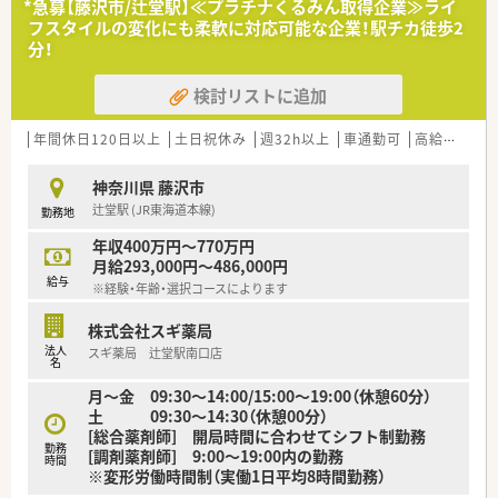
*急募【藤沢市/辻堂駅】≪プラチナくるみん取得企業≫ライ
■病棟業務（一部実施）
フスタイルの変化にも柔軟に対応可能な企業！駅チカ徒歩2
■医薬品管理、医薬品情報管理
分！
■持参薬管理
■各種委員会
検討リストに追加
≪おすすめポイント≫
■8時30分～17時30分で残業は月間3時間未満と大変少ないで
年間休日120日以上
土日祝休み
週32h以上
車通勤可
高給与(600万円以上)
す
■定年は66歳です。長く正社員として働けます
神奈川県 藤沢市
■回復期から慢性期の比較的症状の落ち着いている患者様が中
辻堂駅 (JR東海道本線)
勤務地
心の病院です
■マイカー通勤ＯＫです
年収400万円～770万円
月給293,000円～486,000円
給与
※経験・年齢・選択コースによります
≪病院概要≫
◆病床数
株式会社スギ薬局
総病床数:154床（地域包括ケア病棟:56床・医療療養病床:98床）
法人
スギ薬局 辻堂駅南口店
名
◆診療科目
月～金 09:30～14:00/15:00～19:00（休憩60分）
内科, 糖尿病代謝内科,整形外科, 透析, 耳鼻科, 皮膚科, 外科, 泌尿
土 09:30～14:30（休憩00分）
器科, 循環器科, 消化器科, 形成外科
[総合薬剤師] 開局時間に合わせてシフト制勤務
勤務
[調剤薬剤師] 9:00～19:00内の勤務
◆薬剤師数
時間
※変形労働時間制（実働1日平均8時間勤務）
薬剤師 常勤2名 調剤助手2名