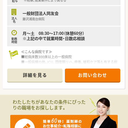
※経験、就業条件により異なる
給与
一般財団法人同友会
法人
藤沢湘南台病院
名
月～土 08:30～17:00（休憩60分）
※上記の中で就業時間・日数応相談
勤務
時間
≪こんな病院です≫
■総病床数300床以上の一般病院
■一般病棟の他、ICU、回復期リハ、療養、緩和ケア等も有する総
合病院
■薬剤師は20名弱在籍しています
詳細を見る
お問い合わせ
≪こんな働き方です≫
■8時30分～17時迄の勤務となります。
■業務内容は調剤業務・製剤業務・病棟薬剤業務となります。
■マイカー通勤OK（月8,000円/自己負担）
わたしたちがあなたの条件にぴった
りの職場をお探しします。
≪病院概要≫
◆病床数
総病床数:330床（一般病床:210床、HCU:8床、緩和ケア病床:19床,
地域包括ケア病床:30床,慢性期病床:63床）