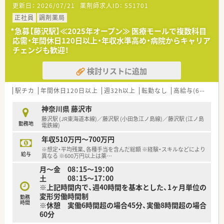
更新日：
2026/07/21
薬剤師求人ID：
551701
■ドラッグストア併設店ですが調剤室は分離されており、落ち着
いて専門業務に集中できる環境です。
正社員
調剤薬局
■産休や育休の取得実績が豊富で復職率も高く、ライフステージ
*急募【藤沢駅】≪2025年オープン≫ 医療モールで複数科目
が変わっても安心して働き続けられます。
応需・年間休日120日以上・年収水準高め・病院からキャリア
■店舗スタッフ間の連携がスムーズで、事務スタッフによるピッ
チェンジも歓迎！
キングサポートなどが充実しています。
検討リストに追加
【こんな方が活躍中】
■子育て中のママさん薬剤師も多く在籍しており、時短勤務制度
を活用しながら両立を実現しています。
駅チカ
年間休日120日以上
週32h以上
転勤なし
高給与(600万円以上)
■調剤未経験からスタートした社員も、充実した研修制度を通じ
て一人前の薬剤師として活躍しています。
神奈川県 藤沢市
■他業種から転職してきた薬剤師も、それぞれの経験を活かして
藤沢駅 (JR東海道本線)／藤沢駅 (小田急江ノ島線)／藤沢駅 (江ノ島
勤務地
店舗運営や患者様対応に貢献しています。
電鉄線)
年収510万円～700万円
【こんな方にオススメ】
※想定・平均残業、各種手当を含んだ総額 ※経験・スキルなどにより
■安定した大手企業グループで働きながら、在宅医療など地域に
給与
異なる ※600万円以上は薬
…
根差した業務に挑戦したい方に最適です。
月～金 08：15～19：00
■通勤アクセスの良さを重視し、駅チカの店舗で無理なく通勤し
土 08：15～17：00
たいと考えている方におすすめです。
※上記時間内で、週40時間を基本とした、1ヶ月単位の
■残業が少なく休日の確保もしやすいため、プライベートの時間
変形労働時間制
もしっかり大切にしたい方に向いています。
勤務
時間
※休憩 実働6時間超の場合45分、実働8時間超の場合
60分