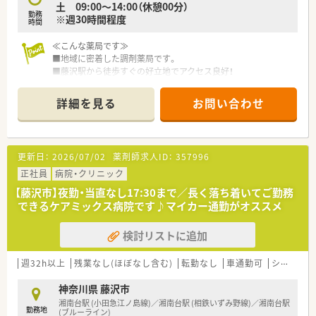
土 09:00～14:00（休憩00分）
勤務
※週30時間程度
時間
≪こんな薬局です≫
■地域に密着した調剤薬局です。
■藤沢駅から徒歩すぐの好立地でアクセス良好！
■近隣の医療機関から豊富な科目を応需しており、様々な処方に
触れられるためスキルアップが望めます。
詳細を見る
お問い合わせ
漢方も取り扱いがございます。
■駅前で応需枚数は多いですが、その分人数体制も手厚いので安
心してご就業いただけます。
急なお休みにも理解がある職場です！
更新日：
2026/07/02
薬剤師求人ID：
357996
■週30時間以上勤務で社会保険の加入も可能です。
■終業は18時30分で残業はほとんどございません。
正社員
病院・クリニック
■機材も揃っており働きやすい環境です。
【藤沢市】夜勤・当直なし17:30まで／長く落ち着いてご勤務
できるケアミックス病院です♪マイカー通勤がオススメ
検討リストに追加
週32h以上
残業なし(ほぼなし含む)
転勤なし
車通勤可
シフト制
神奈川県 藤沢市
湘南台駅 (小田急江ノ島線)／湘南台駅 (相鉄いずみ野線)／湘南台駅
勤務地
(ブルーライン)