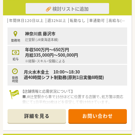
支える店舗づくりに意欲的に取り組んでいただける方です。
検討リストに追加
■30代までの若手であれば未経験の方でもご相談が可能であ
り、OTC販売にチャレンジしたいという熱意を歓迎いたします。
■患者様やお客様の悩みに寄り添い、適切な医薬品を提案できる
年間休日120日以上
週32h以上
転勤なし
車通勤可
高給与(600万円以上)
コミュニケーション能力の高い方を積極的に求めております。
神奈川県 藤沢市
【求人情報について】
辻堂駅 (JR東海道本線)
勤務地
■正社員のご年収はご経験や年齢などを最大限に考慮し、487万
円から最高849万円の間で条件をご提示させていただきます。
年収500万円～650万円
■4週9休のシフト制を採用しており、年間休日は117日確保され
月給335,000円～500,000円
ているためプライベートの予定も立てやすい就業環境です。
給与
※経験・スキル・役職による
■住宅補助手当をはじめとする各種手当や退職金制度など、生活
を長期的に支える充実した福利厚生がしっかりと整っていま
月火水木金土 10:00～18:30
す。
週40時間シフト制勤務(原則1日実働8時間)
勤務
時間
【店舗情報と応需状況について】
■JR辻堂駅から車で15分ほどに位置する店舗で、処方箋は面応
需にて1日平均20枚ほどを安定して受け付けています。
■現在は薬剤師1名体制にて運営を行っており、地域の皆様の健
康を支える身近なかかりつけ薬局としての役割を担います。
詳細を見る
お問い合わせ
■広域の医療機関から多岐にわたる科目の処方箋を受け付けて
いるため、特定の科目に偏らず幅広い知識を習得できます。
【募集背景と求める人物像について】