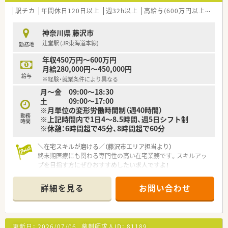
■常にお客様第一と考え、日々研鑽し地域社会と共に歩み、お客
様から信頼される地域No1の薬局を目指しております。
駅チカ
年間休日120日以上
週32h以上
高給与(600万円以上)
教育
■環境づくりとして社員教育・研修を定期的に実施し、業界内は
もちろん、異業種からも講師を招いて幅広い知識の吸収を図り、
神奈川県 藤沢市
個々のスキルアップに努めております。
辻堂駅 (JR東海道本線)
勤務地
年収450万円～600万円
月給280,000円～450,000円
給与
※経験・就業条件により異なる
月～金 09:00～18:30
土 09:00～17:00
※月単位の変形労働時間制（週40時間）
勤務
※上記時間内で1日4～8.5時間、週5日シフト制
時間
※休憩：6時間超で45分、8時間超で60分
＼在宅スキルが磨ける／（藤沢市エリア担当より）
終末期医療にも関わる専門性の高い在宅業務です。スキルアッ
プを目指す方にぜひおすすめしたい求人ですよ！
＊------------------------------------------＊
詳細を見る
お問い合わせ
【店舗情報と応需状況について】
■最寄り駅である辻堂駅から徒歩10分の立地にあり、毎日の通
勤に便利な環境がしっかりと整っています。
■近隣病院等から総合科目を応需し、外来の処方箋枚数は1日約
更新日：
2026/07/06
薬剤師求人ID：
81189