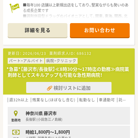
■毎年100 店舗以上新規出店をしており、堅実ながらも勢いのあ
る成長企業です
■調剤併設型ドラッグのパイオニアとして、関東、東海、関西、北
陸・信州を中心に約1,700店舗以上を展開しています
■研修制度は様々なプランがあり、集合研修だけでなく任意で受
詳細を見る
お問い合わせ
講可能な研修も幅広く用意されています
■店舗で活躍する従業員、社外で活躍する従業員、将来経営幹部
となる従業員など、薬剤師として様々な活躍ができるフィールド
を用意されています
更新日：
2026/06/23
薬剤師求人ID：
686132
■総合薬剤師・調剤薬剤師（土日休み・19時までの勤務）どちらか
の働き方を選択できます
パート・アルバイト
病院・クリニック
■調剤併設型だけでなく「医療モール・クリニック併設店舗」「敷
*急募*【藤沢市/長後駅】≪8時30分～17時迄の勤務≫病院薬
地内薬局」「訪問調剤特化型店舗」など様々な店舗を運営してい
剤師としてスキルアップも可能な急性期病院！
ます
■在宅医療にも積極的取り組んでおり「訪問調剤特化型店舗」を
検討リストに追加
50店舗以上、無菌調剤室は業界最多の51店舗設置しています
■「プラチナくるみん認定企業」「健康経営優良法人2023（大規模
法人部門）認定」等を取得し一人ひとりが働きやすい環境が整備
週32h以上
残業なし(ほぼなし含む)
転勤なし
車通勤可
託児所あり
されています
■充実した研修制度、人事制度、評価制度、キャリア支援制度等
神奈川県 藤沢市
があるのも特徴です
長後駅 (小田急江ノ島線)
勤務地
時給1,800円～1,800円