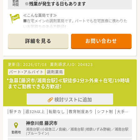
勤務
※残業が発生する日もあります
時間
≪こんな薬局です≫
■在宅メインの調剤薬局です。パートでも在宅医療に携わりた
いお気持ちのある方歓迎！
■施設・居宅どちらの経験も積むことができます。
■応需枚数増加による増員の募集です。
詳細を見る
お問い合わせ
■オンコール対応は社員さんにご担当いただけるので、メリハリ
を持ってご勤務いただくことが可能です。
■フルでご就業いただけるパート薬剤師さんの募集です。
■辻堂駅からバスで10分程度の場所に位置しております。
更新日：
2026/07/08
薬剤師求人ID：
204823
■マイカー通勤もOK！お気軽にご相談ください。
※こちらは自動車運転免許必須の求人となります。
パート・アルバイト
調剤薬局
*急募【藤沢市/湘南台駅】≪駅徒歩2分≫外来＋在宅/19時頃
≪こんな企業です≫
までご勤務できる方歓迎！
■藤沢市に1店舗展開している調剤薬局です。
■在宅医療にも積極的に取り組み、現在では居宅のほか施設在宅
検討リストに追加
も行っております。
■何よりも患者様を第一に考えて行動し、患者様の毎日の健康を
支える｢コンシェルジュ｣をモットーに活動しております。
駅チカ
週32h以上
転勤なし
教育制度あり
シフト制
大手チェーン以外
■コンシェルジュ３つのお約束：①患者様の｢いつも｣を知る ②
お薬との付き合い方をサポート ③迅速・適切な緊急対応
神奈川県 藤沢市
湘南台駅 (小田急江ノ島線)／湘南台駅 (相鉄いずみ野線)／湘南台駅
勤務地
(ブルーライン)