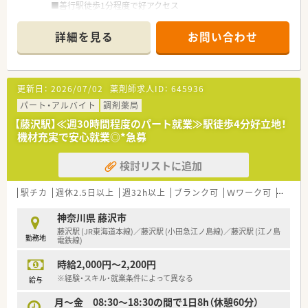
■善行駅徒歩1分程度で好アクセス
■近隣の複数CLからの応需の他、駅前なので面で幅広く受けて
います
詳細を見る
お問い合わせ
■保険調剤だけでなくOTC医薬品も取り揃え、地域のかかりつけ
薬局として近隣住民の健康をサポート
■待合室・調剤室ともに広々とした作り
■従業員用休憩室も広く寛げます
更新日：
2026/07/02
薬剤師求人ID：
645936
≪勤務について≫
パート・アルバイト
調剤薬局
■外来メインの対応ですが、増員後は在宅業務の推進にも取り組
【藤沢駅】≪週30時間程度のパート就業≫駅徒歩4分好立地！
んでいきたいと考えています
機材充実で安心就業◎*急募
■患者様一人ひとりとの対話を重視しています
■残業はほとんどありません（早番・遅番のシフト制）
検討リストに追加
■現場でのOJTが中心です
■パート勤務の方も多数いらっしゃるため、休暇取得時等のフォ
ロー体制もきちんとしています
駅チカ
週休2.5日以上
週32h以上
ブランク可
Ｗワーク可
残業な
≪求める人物像≫
神奈川県 藤沢市
■患者様と丁寧なコミュニケーションが取れる方
藤沢駅 (JR東海道本線)／藤沢駅 (小田急江ノ島線)／藤沢駅 (江ノ島
勤務地
■今後、在宅業務にも取り組んでいく気持ちのある方
電鉄線)
■管理薬剤師（40代後半の男性）の右腕としてご勤務いただける
時給2,000円～2,200円
方を歓迎
■管薬以外は40-50代のパート薬剤師さんが多いため、常勤とし
※経験・スキル・就業条件によって異なる
給与
て周囲と連携し協力し合える方
月～金 08:30～18:30の間で1日8h（休憩60分）