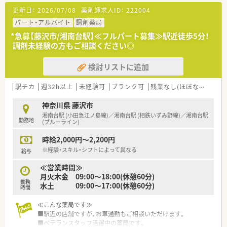
テム等の最新機材も揃っており、お仕事をサポート！
更新日：
2026/07/08
薬剤師求人ID：
222004
■週4～5日の社会保険加入パート
■18時・19時まで勤務出来る方の募集です
パート・アルバイト
調剤薬局
*急募【藤沢市/湘南台駅】≪フルパート募集≫駅近徒歩5分！
調剤未経験の方もご相談ください◎
検討リストに追加
駅チカ
週32h以上
未経験可
ブランク可
残業なし(ほぼなし含む)
神奈川県 藤沢市
湘南台駅 (小田急江ノ島線)／湘南台駅 (相鉄いずみ野線)／湘南台駅
勤務地
(ブルーライン)
時給2,000円～2,200円
※経験・スキル・シフトによって異なる
給与
≪営業時間≫
月火木金 09:00～18:00(休憩60分)
勤務
水土 09:00～17:00(休憩60分)
時間
≪こんな薬局です≫
■駅近の店舗ですが、お車通勤もご相談いただけます。
■ベテランスタッフ活躍中の薬局です。