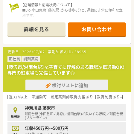
【店舗情報と応需状況について】
■JR・小田急線「藤沢駅」から徒歩6分と、通勤に非常に便利な立
地です。
■2025年に新規開局したばかりの新しい医療ビルの1階に位置
しています。
詳細を見る
お問い合わせ
■新しい医療ビル内の複数医療機関から、様々な処方箋を応需す
る予定です。
【募集背景と求める人物像について】
更新日：
2026/07/02
薬剤師求人ID：
38965
■新規開設に伴い正社員薬剤師を募集しています。
■調剤未経験の方や、病院・企業での勤務経験のみの方もご相談
正社員
調剤薬局
ください。
【藤沢市/湘南台駅】≪子育てに理解のある職場≫車通勤OK！
■数字や経営に関心があり、頑張った分だけ評価されたいという
専門の駐車場も完備しています◎
意欲のある方を求めています。
検討リストに追加
【こんな方が活躍中】
■経営や数字への意識が高く、成果に対して正当な評価を求める
方が活躍しています。
週32h以上
車通勤可
認定薬剤師取得支援あり
教育制度あり
シフ
■調剤未経験（病院・企業出身）からスタートし、早期にキャリア
アップを実現した方が多数います。
神奈川県 藤沢市
■定期的なスキルチェックテストなどを通じ、積極的に自己研鑽
湘南台駅 (小田急江ノ島線)／湘南台駅 (相鉄いずみ野線)／湘南台駅
勤務地
に取り組む方が評価されています。
(ブルーライン)
年収450万円～500万円
【やりがい/おすすめポイント】
■藤沢駅徒歩6分の新店舗で、オープニングスタッフとして活躍