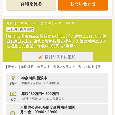
の処方箋を受け付けており、丁寧な服薬指導を実践できます。
詳細を見る
お問い合わせ
■薬剤師は常時2名体制を維持しており、調剤事務スタッフも常
時1名から2名が在籍することで、円滑な運営を行っています。
【法人特徴について】
更新日：
2026/07/06
薬剤師求人ID：
79979
■神奈川県内に7店舗の調剤薬局を展開しており、各店舗がそれ
ぞれの地域特性に合わせた独自のサービスを柔軟に実施してい
正社員
調剤薬局
ます。
【藤沢市/湘南海岸公園駅から徒歩1分】≪週休2.5日、年間休
■関連会社に医薬品卸売企業を擁しており、安定した経営基盤と
日120日以上≫ 研修＆資格取得支援有／人気の湘南エリア
ネットワークを背景に、地域のみなさまの健康を支え続けていま
に根差した企業 年収600万円も*急募*
す。
■社長の温厚なお人柄が社風に反映されており、スタッフの定着
検討リストに追加
率が非常に高く、長期にわたって安心して勤務できる環境です。
【求人情報について】
駅チカ
年間休日120日以上
週休2.5日以上
週32h以上
残業なし(ほぼなし含む)
■正社員の管理薬剤師候補として、年収は450万円から最大580
万円まで、ご経験やスキルを十分に考慮した上で決定されます。
神奈川県 藤沢市
■食事手当が1日につき600円支給されるなど、日々の生活を支
湘南海岸公園駅 (江ノ島電鉄線)
勤務地
える福利厚生が整っており、手厚い待遇を受けられる求人です。
■転勤なしの条件で募集しているため、特定の地域に根ざしてキ
年収480万円～600万円
ャリアを築きたい薬剤師の方には、非常にお勧めの案件となりま
す。
※経験・年齢・スキルにより異なる
給与
月単位の週40時間変形労働時間制
【勤務実態について】
月～金 09:00～19:00
■残業はほとんど発生しないため、仕事終わりのプライベートな