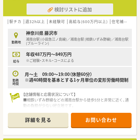
■地域の患者様から「何かあれば相談しよう」と頼りにされる、
かかりつけ薬剤師を目指せます。
検討リストに追加
■多様な店舗形態や応需形態を経験することで、薬剤師として総
合的なスキルを磨くことができます。
駅チカ
週32h以上
未経験可
高給与(600万円以上)
住宅補助(手当)あり
神奈川県 藤沢市
湘南台駅 (小田急江ノ島線)／湘南台駅 (相鉄いずみ野線)／湘南台駅
勤務地
(ブルーライン)
年収487万円～849万円
※ご経験・スキル・コースによる
給与
月～土 09:00～19:00（休憩60分）
※週40時間を基本とする1ヶ月単位の変形労働時間制
勤務
時間
【店舗情報と応需状況について】
■相鉄いずみ野線などの湘南台駅から徒歩5分と非常に近く、通
勤の負担が少ない好立地です。
■近隣のクリニックや広域の医療機関から面で応需しておりま
す。
詳細を見る
お問い合わせ
■薬剤師は常時1名体制ですが、事務スタッフも在籍しており協
力して業務を進めることができます。
【職場環境と雰囲気】