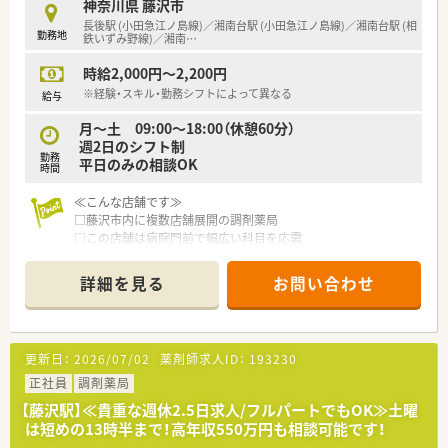
神奈川県 藤沢市
長後駅 (小田急江ノ島線)／湘南台駅 (小田急江ノ島線)／湘南台駅 (相
勤務地
鉄いずみ野線)／湘南
…
時給2,000円～2,200円
※経験・スキル・勤務シフトによって異なる
給与
月～土 09:00～18:00（休憩60分）
週2日のシフト制
勤務
平日のみの相談OK
時間
≪こんな店舗です≫
□藤沢市内に複数店舗展開の調剤薬局
□この店舗は病院門前で幅広い科目を応需
□在宅に力を入れている薬局です
□人間関係良好で雰囲気の良い店舗です！
詳細を見る
お問い合わせ
□助け合ってお仕事していますので、お休み等も相談しやすい環
境です
□18時までで残業なし、週2日のお仕事です
□平日のみのご勤務もご相談ください
更新日：
2026/07/02
薬剤師求人ID：
193230
※土曜日月1回程度勤務できる方、大歓迎！
正社員
調剤薬局
【藤沢駅】≪貴重な週休2.5日求人/フルパートでもOK≫土曜
は短めの13時半まで！高年収550万円も相談可能です！