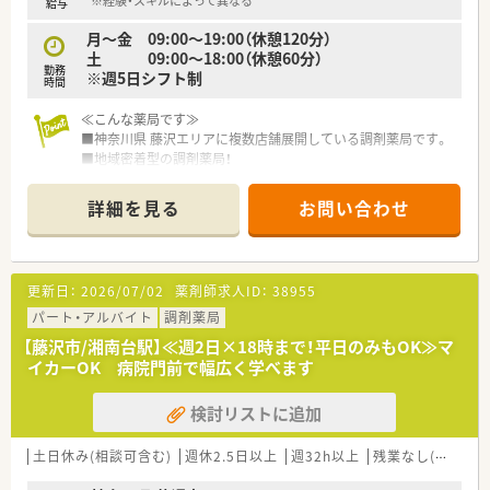
※経験・スキルによって異なる
給与
できるチャンスです。
月～金 09:00～19:00（休憩120分）
■営業利益率約10％、昇給率最大5.8％と、業界高水準の安定・成
土 09:00～18:00（休憩60分）
長企業です。
勤務
※週5日シフト制
■年休122日、残業ほぼなし、借上社宅制度など、働きやすさと福
時間
利厚生が両立しています。
≪こんな薬局です≫
■神奈川県 藤沢エリアに複数店舗展開している調剤薬局です。
■地域密着型の調剤薬局！
■門前のクリニック、他病院より複数科目応需しております。
■薬剤師としてステップアップできる環境が整っているので、成
詳細を見る
お問い合わせ
長意欲の高い方にぴったり！
■藤沢市 湘南台駅からバスアクセス、もしくは車通勤もOKで
す！
■専用の駐車場も完備しておりますので、通勤面の心配もござい
更新日：
2026/07/02
薬剤師求人ID：
38955
ません。
■給与は年俸制も可能ですので、月々の手取りを多くしたい方に
パート・アルバイト
調剤薬局
オススメ◎
【藤沢市/湘南台駅】≪週2日×18時まで！平日のみもOK≫マ
■調剤経験に不安がある方には、丁寧に指導いたしますので安心
イカーOK 病院門前で幅広く学べます
してご入社いただけます。
■子育てに理解のある職場なので、ママ薬剤師さんも腰を据えて
検討リストに追加
長くご就業いただけます。
■仕事もプライベートもどちらも充実させたい方にお勧めの求
人です。
土日休み(相談可含む)
週休2.5日以上
週32h以上
残業なし(ほぼなし含む)