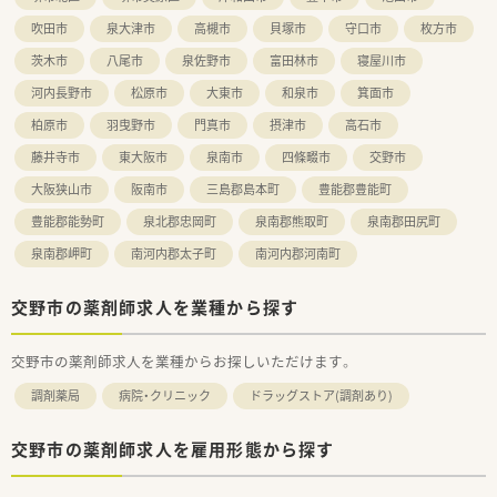
吹田市
泉大津市
高槻市
貝塚市
守口市
枚方市
茨木市
八尾市
泉佐野市
富田林市
寝屋川市
河内長野市
松原市
大東市
和泉市
箕面市
柏原市
羽曳野市
門真市
摂津市
高石市
藤井寺市
東大阪市
泉南市
四條畷市
交野市
大阪狭山市
阪南市
三島郡島本町
豊能郡豊能町
豊能郡能勢町
泉北郡忠岡町
泉南郡熊取町
泉南郡田尻町
泉南郡岬町
南河内郡太子町
南河内郡河南町
交野市の薬剤師求人を業種から探す
交野市の薬剤師求人を業種からお探しいただけます。
調剤薬局
病院・クリニック
ドラッグストア(調剤あり)
交野市の薬剤師求人を雇用形態から探す