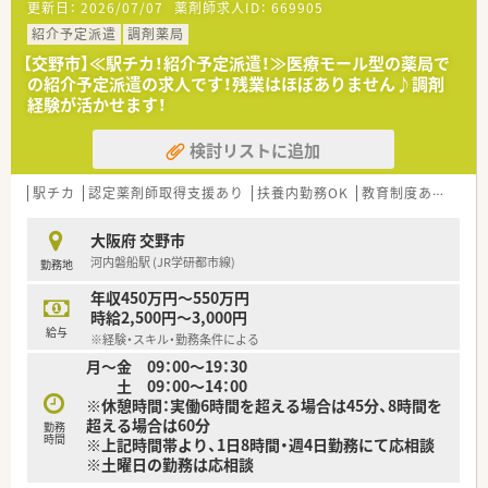
更新日：
2026/07/07
薬剤師求人ID：
669905
■社員全員、穏やかな人柄の方が多く、アットホームな職場で
す。
紹介予定派遣
調剤薬局
【交野市】≪駅チカ！紹介予定派遣！≫医療モール型の薬局で
の紹介予定派遣の求人です！残業はほぼありません♪調剤
経験が活かせます！
検討リストに追加
駅チカ
認定薬剤師取得支援あり
扶養内勤務OK
教育制度あり
短期
大阪府 交野市
河内磐船駅 (JR学研都市線)
勤務地
年収450万円～550万円
時給2,500円～3,000円
給与
※経験・スキル・勤務条件による
月～金 09：00～19：30
土 09：00～14：00
※休憩時間：実働6時間を超える場合は45分、8時間を
超える場合は60分
勤務
時間
※上記時間帯より、1日8時間・週4日勤務にて応相談
※土曜日の勤務は応相談