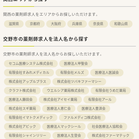
関西の薬剤師求人をエリアからお探しいただけます。
滋賀県
京都府
大阪府
兵庫県
奈良県
和歌山県
交野市の薬剤師求人を法人名から探す
交野市の薬剤師求人を法人名からお探しいただけます。
セコム医療システム株式会社
医療法人甲聖会
有限会社すみれメディカル
有限会社メルズ
医療法人医誠会
株式会社アップルプラス
株式会社ツバキファーマシー
クラフト株式会社
ウエルシア薬局株式会社
有限会社うめだ薬局
医療法人藤田会
株式会社アイセイ薬局
有限会社アール
株式会社スギ薬局
医療法人恵仁会
医療法人豊済会
有限会社イマトクメディック
ファルメディコ株式会社
株式会社アビック
医療法人マックシール
社会医療法人協和会
有限会社シャインリリー
医療法人生登会
株式会社ファーマテック