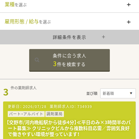
業種
を選ぶ
雇用形態 / 給与
を選ぶ
詳細条件を表示
条件に合う求人
3
件を
検索する
3
件の薬剤師求人
並び順
更新日：
2026/07/28
薬剤師求人ID：
734939
パート・アルバイト
調剤薬局
【交野市/河内晩船駅から徒歩4分】≪平日のみ×3時間半のパ
ート募集≫ クリニックビルから複数科目応需／雰囲気良好
で働きやすい環境が整っています！