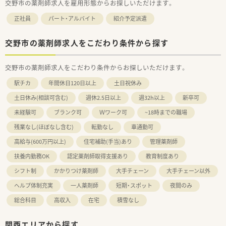
交野市の薬剤師求人を雇用形態からお探しいただけます。
正社員
パート・アルバイト
紹介予定派遣
交野市の薬剤師求人をこだわり条件から探す
交野市の薬剤師求人をこだわり条件からお探しいただけます。
駅チカ
年間休日120日以上
土日祝休み
土日休み(相談可含む)
週休2.5日以上
週32h以上
新卒可
未経験可
ブランク可
Ｗワーク可
~18時までの職場
残業なし(ほぼなし含む)
転勤なし
車通勤可
高給与(600万円以上)
住宅補助(手当)あり
管理薬剤師
扶養内勤務OK
認定薬剤師取得支援あり
教育制度あり
シフト制
かかりつけ薬剤師
大手チェーン
大手チェーン以外
ヘルプ体制充実
一人薬剤師
短期・スポット
夜間のみ
総合科目
高収入
在宅
積雪なし
関西エリアから探す