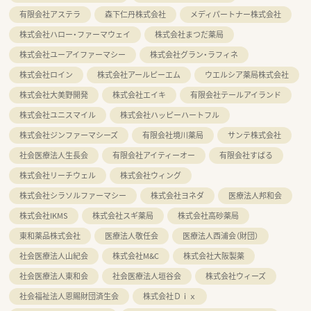
有限会社アステラ
森下仁丹株式会社
メディパートナー株式会社
株式会社ハロー・ファーマウェイ
株式会社まつだ薬局
株式会社ユーアイファーマシー
株式会社グラン・ラフィネ
株式会社ロイン
株式会社アールピーエム
ウエルシア薬局株式会社
株式会社大美野開発
株式会社エイキ
有限会社テールアイランド
株式会社ユニスマイル
株式会社ハッピーハートフル
株式会社ジンファーマシーズ
有限会社境川薬局
サンテ株式会社
社会医療法人生長会
有限会社アイティーオー
有限会社すばる
株式会社リーチウェル
株式会社ウィング
株式会社シラソルファーマシー
株式会社ヨネダ
医療法人邦和会
株式会社IKMS
株式会社スギ薬局
株式会社高砂薬局
東和薬品株式会社
医療法人敬任会
医療法人西浦会（財団）
社会医療法人山紀会
株式会社M&C
株式会社大阪製薬
社会医療法人東和会
社会医療法人垣谷会
株式会社ウィーズ
社会福祉法人恩賜財団済生会
株式会社Ｄｉｘ