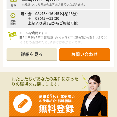
※経験・スキル考慮の上考慮させていただきます。
給与
月～金 08：45～16：45（休憩45分）
土 08：45～11：30
勤務
上記より週3日からご相談可能
時間
＜こんな病院です＞
■「星田駅」「河内磐船駅」のちょうど中間地点に位置し、徒歩20
分ほどの距離のため、通勤はお車が便利です。
■60床の病院となっており、一般病床と障害者病床に分かれて
おります。標榜科目は、内科、小児科、循環器科、消化器科、耳鼻
詳細を見る
お問い合わせ
咽喉科、リハビリテーション科、アレルギー科、放射線科で地域
の患者様の健康を支えています。
■薬剤科は常勤4名体制で対応しています。
外来は院外処方で門前の調剤薬局でとなっており、入院患者様に
集中できる環境です。
わたしたちがあなたの条件にぴった
■様々な部署の方と声をかけながら連携を取っており、活気のあ
りの職場をお探しします。
る院内となっています。
＜こんな医療法人です＞
■1985年（昭和60年）に、本院の第2病院として開院し、30年以上
京阪奈学研都市近郊の交野市にて地域医療を支えています。
■医療の質の向上に努め、疾患の早期発見はもちろんのこと、生
活習慣病や介護の予防、各種ワクチンの積極導入など専門職がチ