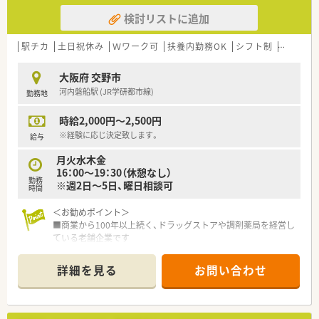
検討リストに追加
駅チカ
土日祝休み
Ｗワーク可
扶養内勤務OK
シフト制
大手チェ
大阪府 交野市
河内磐船駅 (JR学研都市線)
勤務地
時給2,000円～2,500円
※経験に応じ決定致します。
給与
月火水木金
16：00～19：30（休憩なし）
勤務
※週2日～5日、曜日相談可
時間
＜お勧めポイント＞
■商業から100年以上続く、ドラッグストアや調剤薬局を経営し
ている老舗企業です
■こちらの店舗は最寄駅から徒歩4分の立地で医療ビルの1階に
入っています
詳細を見る
お問い合わせ
■枚数は1日200枚程度と多めですが、常時4～5名が勤務してい
ます
■残業がほぼ無く、仕事とプライベートを分けメリハリをつけて
働けます。