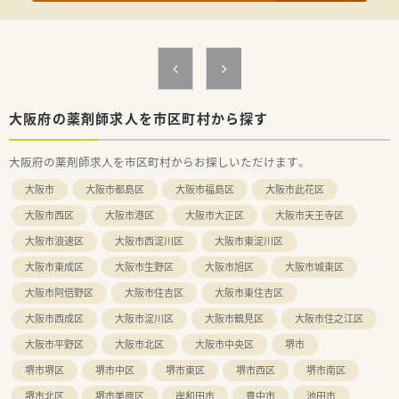
ームを組んで包括的にあたっています。
■年間休日も110日あり、当直者には保育料半額補助制度が適用
されるなど嬉しい福利厚生などがございます。
■職員旅行なども開催されるなど、院内のスムーズはコミュニケ
ーションが取れるように配慮されています。
＜こんな方にオススメ！＞
■週3日～無理なく働きたいとお考えの方
大阪府の薬剤師求人を市区町村から探す
■病院勤務で転勤はありません
■車通勤もＯＫです
大阪府の薬剤師求人を市区町村からお探しいただけます。
■病院が未経験の方もご応募可能です
大阪市
大阪市都島区
大阪市福島区
大阪市此花区
大阪市西区
大阪市港区
大阪市大正区
大阪市天王寺区
大阪市浪速区
大阪市西淀川区
大阪市東淀川区
大阪市東成区
大阪市生野区
大阪市旭区
大阪市城東区
大阪市阿倍野区
大阪市住吉区
大阪市東住吉区
大阪市西成区
大阪市淀川区
大阪市鶴見区
大阪市住之江区
大阪市平野区
大阪市北区
大阪市中央区
堺市
堺市堺区
堺市中区
堺市東区
堺市西区
堺市南区
堺市北区
堺市美原区
岸和田市
豊中市
池田市