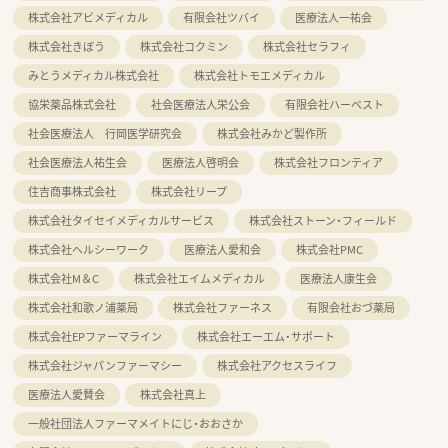
株式会社アビメディカル
有限会社ツバイ
医療法人一祐会
株式会社きぼう
株式会社コクミン
株式会社セラフィ
みとうメディカル株式会社
株式会社トモエメディカル
協栄薬品株式会社
社会医療法人栄公会
有限会社ハーベスト
社会医療法人 行岡医学研究会
株式会社みかど製作所
社会医療法人祐生会
医療法人啓明会
株式会社フロンティア
住吉商事株式会社
株式会社リープ
株式会社タイセイメディカルサービス
株式会社ストーン・フィールド
株式会社ヘルシーワーク
医療法人愛和会
株式会社PMC
株式会社M＆C
株式会社エイムメディカル
医療法人康生会
株式会社和歌ノ浦薬局
株式会社ファーネス
有限会社おづ薬局
株式会社EPファーマライン
株式会社エーエム・サポート
株式会社ジャパンファーマシー
株式会社アクセスライフ
医療法人愛賛会
株式会社真上
一般社団法人ファーマメイトにじ・おおさか