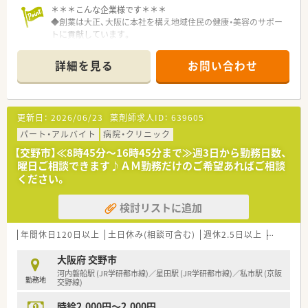
＊＊＊こんな企業様です＊＊＊
◆創業は大正、大阪に本社を構え地域住民の健康・美容のサポー
トに貢献しています。
◆スーパー横の調剤薬局で、買い物客などで賑わうエリアです。
◆多科目応需でスキルアップも目指せます♪
詳細を見る
お問い合わせ
残業も少なめですのでプライベート重視型の方におすすめ！
～こんな方におすすめ～
・次のお仕事が見つかるまで、短期間でお仕事をしたい
更新日：
2026/06/23
薬剤師求人ID：
639605
・旅行や留学に行くまでに、一時的に収入を増やしたい
・調剤経験を生かし、様々な店舗で働きたい
パート・アルバイト
病院・クリニック
【交野市】≪8時45分～16時45分まで≫週3日から勤務日数、
～充実の福利厚生～
曜日ご相談できます♪ＡＭ勤務だけのご希望あればご相談
・交通費は全額お支払いします。
ください。
・社会保険・雇用保険・労災保険・薬剤師賠償責任保険など完備。
・6ヶ月継続勤務頂いた方には法定通り、有給休暇も発生します。
検討リストに追加
・研修制度としてJPラーニングもご用意しております。
年間休日120日以上
土日休み(相談可含む)
週休2.5日以上
週32h以
大阪府 交野市
河内磐船駅 (JR学研都市線)／星田駅 (JR学研都市線)／私市駅 (京阪
勤務地
交野線)
時給2,000円～2,000円