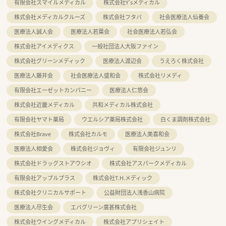
有限会社スマイルメディカル
株式会社Y'sメディカル
株式会社メディカルクルーズ
株式会社フタバ
社会医療法人仙養会
医療法人誠人会
医療法人若葉会
社会医療法人若弘会
株式会社アイメディクス
一般社団法人大阪ファイン
株式会社グリーンメディック
医療法人渡辺会
うえろく株式会社
医療法人藤井会
社会医療法人盛和会
株式会社リメディ
有限会社エーゼットカンパニー
医療法人仁悠会
株式会社近畿メディカル
共和メディカル株式会社
有限会社ヤマト薬局
ウエルシア薬局株式会社
白くま調剤株式会社
株式会社Brave
株式会社カルモ
医療法人美喜和会
医療法人相愛会
株式会社ジョヴィ
有限会社ジュンリ
株式会社ドラッグストアウシオ
株式会社アスパークメディカル
有限会社アップルプラス
株式会社T.H.メディック
株式会社クリニカルサポート
公益財団法人浅香山病院
医療法人尽生会
エバグリーン廣甚株式会社
株式会社ウイングメディカル
株式会社アプリシェイト