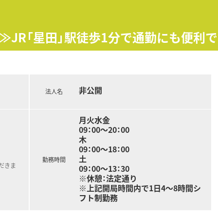
≫JR「星田」駅徒歩1分で通勤にも便利で
非公開
法人名
月火水金
09：00～20：00
木
09：00～18：00
土
勤務時間
だきま
09：00～13：30
※休憩：法定通り
※上記開局時間内で1日4～8時間シ
フト制勤務