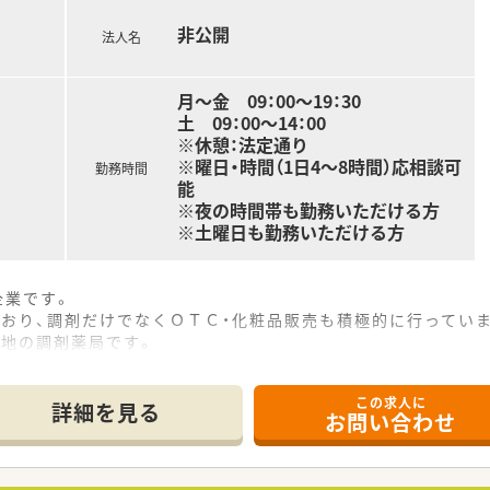
非公開
法人名
月～金 09：00～19：30
土 09：00～14：00
※休憩：法定通り
※曜日・時間（1日4～8時間）応相談可
勤務時間
能
※夜の時間帯も勤務いただける方
※土曜日も勤務いただける方
企業です。
おり、調剤だけでなくＯＴＣ・化粧品販売も積極的に行ってい
立地の調剤薬局です。
イベートを分けメリハリをつけて働けます。
多く、アットホームな職場です。
この求人に
乗ってくださる企業様ですので、
詳細を見る
お問い合わせ
に立ちたい、など意欲のある方ご応募ください。