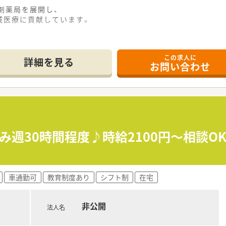
剤薬局を展開し、
医療に貢献しています。
「開かれた薬局」というイメージを
り身近な薬局を目指しています。
この求人に
詳細を見る
お問い合わせ
アップ講座、勉強会があるだけではなく、
師としての活躍だけでなく、
を果たす機会もあります。
レッシュ休暇の取得率は100％！
せることができますね♪
み週30時間程度♪時給2100円～相談O
は管理職に就かれることほとんどで、
なります。
車通勤可
教育制度あり
シフト制
在宅
非公開
法人名