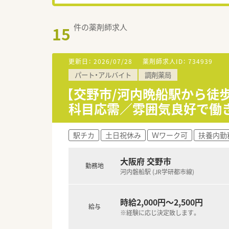
件の薬剤師求人
15
更新日：
2026/07/28
薬剤師求人ID：
734939
パート・アルバイト
調剤薬局
【交野市/河内晩船駅から徒
科目応需／雰囲気良好で働
駅チカ
土日祝休み
Ｗワーク可
扶養内勤
大阪府 交野市
勤務地
河内磐船駅 (JR学研都市線)
時給2,000円～2,500円
給与
※経験に応じ決定致します。