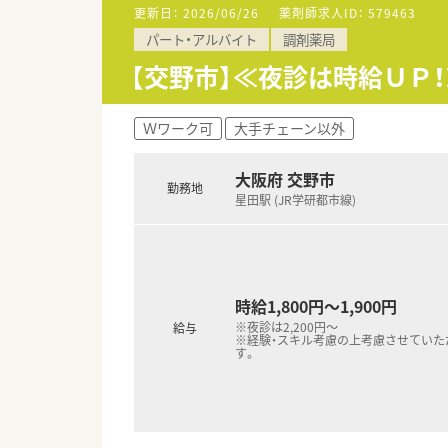
更新日：
2026/06/26
薬剤師求人ID：
579463
パート・アルバイト
調剤薬局
【交野市】≪夜診は時給ＵＰ！
Ｗワーク可
大手チェーン以外
大阪府 交野市
勤務地
星田駅 (JR学研都市線)
時給1,800円～1,900円
※夜診は2,200円～
給与
※経験・スキル考慮の上考慮させていた
す。