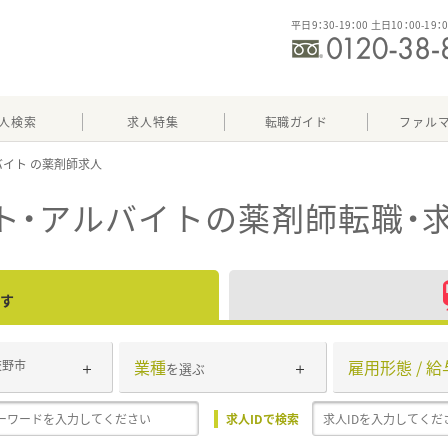
平日9：30-19：00 土日10：00-19：
人検索
求人特集
転職ガイド
ファル
バイト
ト・アルバイト
の薬剤師転職・
す
業種
雇用形態 / 給
交野市
を選ぶ
求人IDで検索