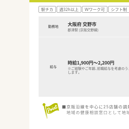
駅チカ
週32h以上
Ｗワーク可
シフト制
大阪府 交野市
勤務地
郡津駅 (京阪交野線)
時給1,900円～2,200円
給与
※ご経験やご年齢、前職給与を考慮のう
します。
■京阪沿線を中心に25店舗の調
地域の健康相談窓口として地域
■健康フェアを開催することで、