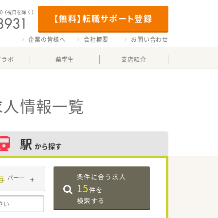
00
（祝日を除く）
【無料】転職サポート登録
企業の皆様へ
会社概要
お問い合わせ
マラボ
薬学生
支店紹介
求人情報一覧
駅
から探す
条件に合う求人
与
パート・アルバイト
15
件を
検索する