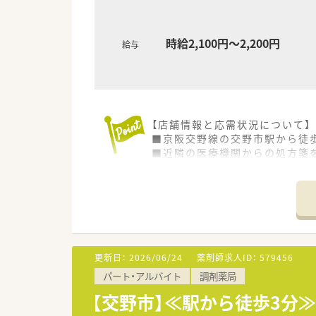
時給2,100円～2,200円
給与
【店舗情報と応需状況について】
■京阪交野線の交野市駅から徒
■近隣の医療機関からの処方箋
■外来業務だけでなく在宅業務
【募集背景と求める人物像につい
■店舗の運営体制をさらに強化
■患者様一人ひとりと丁寧にコ
■調剤未経験の方やブランクが
更新日：
2026/06/24
薬剤師求人ID：
579456
【法人特徴について】
パート・アルバイト
調剤薬局
■地域に深く根差した運営を行
■従業員一人ひとりの働きやす
【交野市】≪駅から徒歩3分
■今後の超高齢社会を見据え、