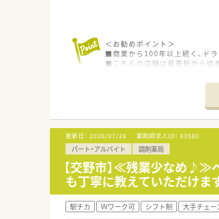
＜お勧めポイント＞
■商業から100年以上続く、ド
■こちらの店舗は最寄駅から徒
■枚数は1日200枚程度と多め
■残業がほぼ無く、仕事とプラ
■社員全員、穏やかな人柄の方が
更新日：
2026/07/28
薬剤師求人ID：
83680
パート・アルバイト
調剤薬局
【交野市】≪残業少なめ♪≫
も丁寧に教えていただけま
駅チカ
Ｗワーク可
シフト制
大手チェー