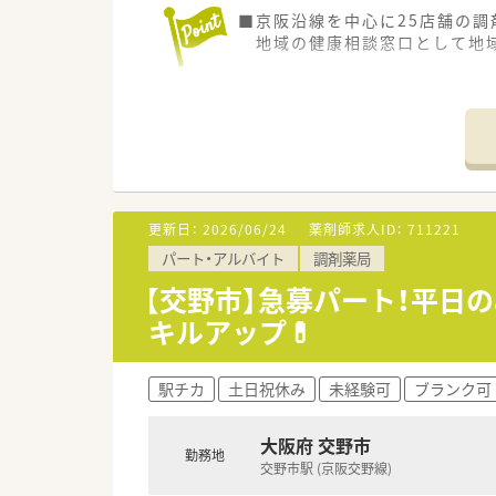
■京阪沿線を中心に25店舗の調
地域の健康相談窓口として地域
■健康フェアを開催することで、
地域住民の方に持って頂き、よ
■社内の取り組みとして、スキル
委員会も設置されており、薬剤
会社の一員としての使命・責任
更新日：
2026/06/24
薬剤師求人ID：
711221
■夏季休暇や年末年始休暇、リフ
パート・アルバイト
調剤薬局
仕事もプライベートも充実さ
【交野市】急募パート！平日の
■30歳以上の薬剤師さんの多く
キルアップ💊
その場合は大幅年収アップに
駅チカ
土日祝休み
未経験可
ブランク可
大阪府 交野市
勤務地
交野市駅 (京阪交野線)