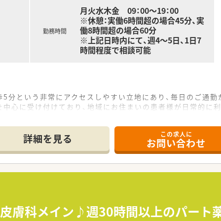
月火水木金 09：00～19：00
※休憩：実働6時間超の場合45分、実
働8時間超の場合60分
勤務時間
※上記日時内にて、週4～5日、1日7
時間程度で相談可能
歩5分という非常にアクセスしやすい立地にあり、毎日のご通勤
を中心に受け付けており、地域にお住まいの患者様が日常的に利
にも対応しており、患者様の療養生活をお薬の面から多角的にサ
この求人に
て】
詳細を見る
お問い合わせ
し、地域の患者様に安定した医療サービスを提供し続けるための
ミュニケーションを取り、地域医療に貢献したいという熱意をお
ある方であっても、積極的に学ぶ姿勢があり、周囲と協力して業
っており、患者様にとって最も身近で頼りになる「かかりつけ薬
さを大切にする社風があり、風通しが良く、長く働き続けられる
≫皮膚科メイン♪週30時間以上のパート
在宅医療にも積極的に取り組み、地域包括ケアシステムの一翼を