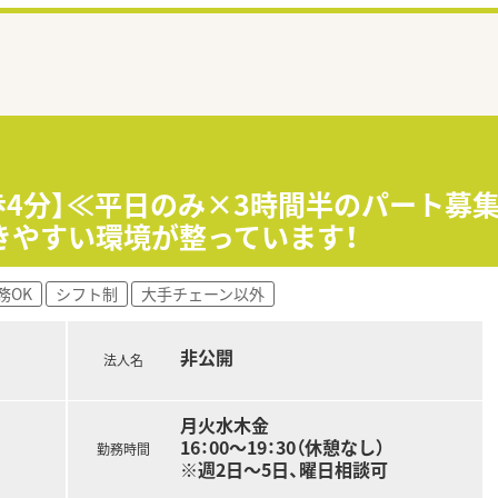
歩4分】≪平日のみ×3時間半のパート募
きやすい環境が整っています！
務OK
シフト制
大手チェーン以外
非公開
法人名
月火水木金
16：00～19：30（休憩なし）
勤務時間
※週2日～5日、曜日相談可