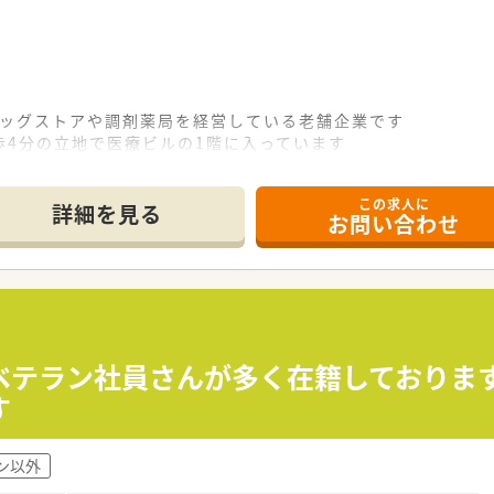
ラッグストアや調剤薬局を経営している老舗企業です
歩4分の立地で医療ビルの1階に入っています
ですが、常時4～5名が勤務しています
イベートを分けメリハリをつけて働けます。
この求人に
多く、アットホームな職場です。
詳細を見る
お問い合わせ
ベテラン社員さんが多く在籍しておりま
す
ン以外