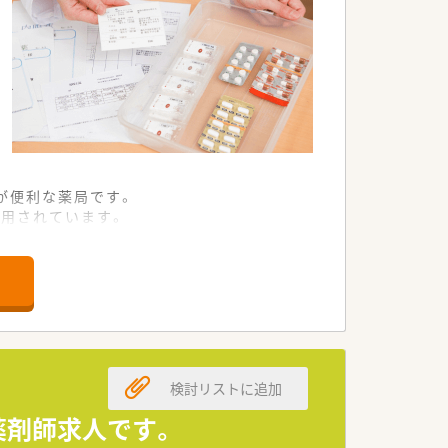
が便利な薬局です。
用されています。
ポートしています。
募集です。
持ちの方。
務に取り組める方。
検討リストに追加
局」を目指しています。
環境が整っています。
薬剤師求人です。
担う企業です。