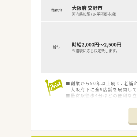
大阪府 交野市
勤務地
河内磐船駅 (JR学研都市線)
時給2,000円～2,500円
給与
※経験に応じ決定致します。
■創業から90年以上続く、老舗
大阪府下に全9店舗を展開して
■最寄駅徒歩4分ほどの便利な
■残業がほぼ無く、仕事とプラ
■社員全員、穏やかな人柄の方が
ブランク有りでも気軽に相談に
経験を積みたい、地域の人の役
人物重視の採用をします。