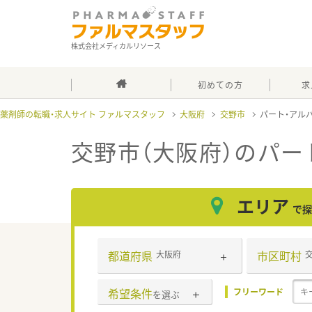
株式会社メディカルリソース
初めての方
求
薬剤師の転職・求人サイト ファルマスタッフ
大阪府
交野市
パート・アル
交野市（大阪府）のパー
エリア
で探
都道府県
市区町村
大阪府
希望条件
フリーワード
を選ぶ