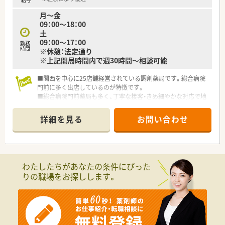
■32歳の若い男性薬局長を中心に20代の若手常勤スタッフが多
月～金
く、非常に明るく活気に満ちあふれた職場環境です。
09：00～18：00
■頼れるベテランの60代薬剤師も在籍しており、世代を超えて
土
お互いにサポートし合える温かい雰囲気が自慢の店舗です。
09：00～17：00
勤務
時間
※休憩：法定通り
※上記開局時間内で週30時間～相談可能
■関西を中心に25店舗経営されている調剤薬局です。総合病院
門前に多く出店しているのが特徴です。
■総合病院門前薬局も多く、丁寧な接客・きめ細やかな対応で地
域に密着したかかりつけ薬局を目指しています。
■認定薬剤師の取得率も高く、
詳細を見る
お問い合わせ
社外研修会への参加なども積極的に支援してくれます。
教育制度や福利厚生も非常に充実し、安心してご就業いただける
環境です。
わたしたちがあなたの条件にぴった
りの職場をお探しします。