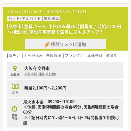
す。
ブランク有りでも気軽に相談に乗ってくださる企業様ですの
更新日：
2026/06/24
薬剤師求人ID：
711221
で、
経験を積みたい、地域の人の役に立ちたい、など意欲のある方
パート・アルバイト
調剤薬局
ご応募ください。
【交野市】急募パート！平日のみ週30時間程度♪時給2100円
人物重視の採用をします。
～相談OK！施設在宅業務で着実にスキルアップ💊
検討リストに追加
駅チカ
土日祝休み
未経験可
ブランク可
車通勤可
教育制度あり
大阪府 交野市
交野市駅 (京阪交野線)
勤務地
時給2,100円～2,200円
給与
月火水木金 09：00～19：00
※休憩：実働6時間超の場合45分、実働8時間超の場合
60分
勤務
※上記日時内にて、週4～5日、1日7時間程度で相談可
時間
能