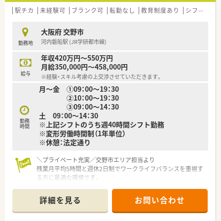
駅チカ
未経験可
ブランク可
転勤なし
教育制度あり
シフト制
大阪府 交野市
河内磐船駅 (JR学研都市線)
勤務地
年収420万円～550万円
月給350,000円～458,000円
給与
※経験・スキル考慮の上交渉させていただきます。
月～金 ①09：00～19：30
②10：00～19：30
③09：00～14：30
土 09：00～14：30
勤務
※上記シフトのうち週40時間シフト勤務
時間
※変形労働時間制（1年単位）
※休憩：法定通り
＼プライベート充実／交野市エリア担当より
残業月平均5時間と週休2日制でワークライフバランスを重視す
る方に最適な環境です。
＊------------------------------------------＊
詳細を見る
お問い合わせ
【店舗情報と応需状況について】
■最寄りのJR学研都市線河内磐船駅から徒歩3分と、通勤に非常