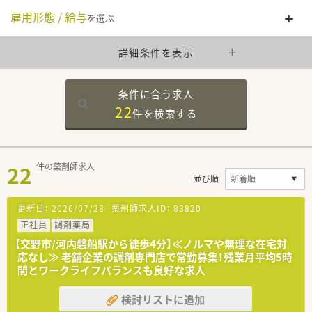
雇用形態 / 給与
を選ぶ
詳細条件を表示
条件に合う求人
22
件を
検索する
22
件の薬剤師求人
並び順
更新日：
2026/07/28
薬剤師求人ID：
83820
正社員
調剤薬局
【交野市/河内磐船駅から徒歩4分】≪ノルマや無理な在宅対
応なし≫ 老舗企業の調剤専門店で常勤募集！残業月平均5時
間とワークライフバランスも良好な求人
検討リストに追加