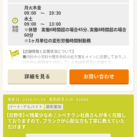
月火木金
09：00 ～ 19：30
水土
09：00 ～ 13：00
勤務
※休憩 実働6時間超の場合45分、実働8時間超の場合
時間
60分
※1ヶ月単位の変形労働時間制勤務
【店舗情報と応需状況について】
■内科や小児科や整形外科の処方箋をメインに応需しており、1
日平均40枚程度を対応している地域密着型の店舗です。
■駅から徒歩6分ほどの好立地にあり、通勤の負担も少なく毎日
のアクセスが非常に便利な働きやすい職場環境です。
詳細を見る
お問い合わせ
■機械化に積極的なため必要な機器類は一通り揃っており、患者
様としっかり向き合う時間を確保できる調剤環境です。
【法人特徴について】
更新日：
2026/07/28
薬剤師求人ID：
83680
■関西圏を中心に多数の店舗を展開し、大手グループの一員とし
て充実した教育制度や福利厚生を備えた安定企業です。
パート・アルバイト
調剤薬局
■長くお勤めになる方が多く離職率が非常に低いのが特徴で、従
【交野市】≪残業少なめ♪≫ベテラン社員さんが多く在籍し
業員一人ひとりの生活背景を大切にしてくれる会社です。
ておりますので、ブランクが心配な方も丁寧に教えていた
■無理な異動の打診や厳しいノルマなどが課せられることも少
だけます
なく、スタッフの高い満足度と働きやすさを維持しています。