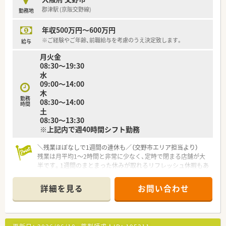
会や定期的な情報共有を通じて安全な医療を提供します。
郡津駅 (京阪交野線)
勤務地
【職場環境と雰囲気】
年収500万円～600万円
■薬局には常勤5名の薬剤師が在籍しており、常時4.5名という非
常に手厚い人員体制を維持してゆとりを持って業務をこなせま
※ご経験やご年齢、前職給与を考慮のうえ決定致します。
給与
す。
月火金
■地元で働きたいという想いを持って入社したベテランが多数
08:30～19:30
在籍しており、何でも気軽に質問できる温かい空気感です。
水
■女性の育休取得率および復帰率はともに100％を誇り、復職後
09:00～14:00
には時短正社員として無理なく活躍できる制度が整っていま
木
す。
勤務
08:30～14:00
時間
土
08:30～13:30
※上記内で週40時間シフト勤務
＼残業ほぼなしで1週間の連休も／（交野市エリア担当より）
残業は月平均1〜2時間と非常に少なく、定時で閉まる店舗が大
半です。1週間のまとまった休みが取れるリフレッシュ休暇もあ
り、私生活を最優先にできます。
＊------------------------------------------＊
詳細を見る
お問い合わせ
【店舗情報と応需状況について】
■京阪交野線の郡津駅から徒歩でわずか3分という、毎日の通勤
アクセスが非常に便利で恵まれた立地にある人気の薬局です。
■門前にある皮膚科クリニックからの処方箋をはじめとして、近