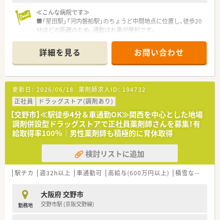
≪こんな病院です≫
■「星田駅」「河内磐船駅」のちょうど中間地点に位置し、徒歩20
分ほどの距離のため、通勤はお車が便利です。
■60床の病院となっており、一般病床と障害者病床に分かれて
おります。標榜科目は、内科、小児科、循環器科、消化器科、耳鼻
詳細を見る
お問い合わせ
咽喉科、リハビリテーション科、アレルギー科、放射線科で地域
の患者様の健康を支えています。
■薬剤科は常勤4名体制で対応しています。
外来は院外処方で門前の調剤薬局でとなっており、入院患者様に
更新日：
2026/06/18
薬剤師求人ID：
194732
集中できる環境です。
■様々な部署の方と声をかけながら連携を取っており、活気のあ
正社員
ドラッグストア(調剤あり)
る院内となっています。
【交野市】≪駅徒歩4分＆車通勤OK≫関西を中心とした地場
調剤併設型ドラッグストアで正社員薬剤師さんを募集！有
≪こんな医療法人です≫
給取得率100％│男性薬剤師も積極的に育休取得
■1985年（昭和60年）に、本院の第2病院として開院し、30年以上
京阪奈学研都市近郊の交野市にて地域医療を支えています。
検討リストに追加
■医療の質の向上に努め、疾患の早期発見はもちろんのこと、生
活習慣病や介護の予防、各種ワクチンの積極導入など専門職がチ
ームを組んで包括的にあたっています。
駅チカ
週32h以上
車通勤可
高給与(600万円以上)
積雪なし
シフ
■年間休日も110日あり、当直者には保育料半額補助制度が適用
されるなど嬉しい福利厚生などがございます。
大阪府 交野市
■職員旅行なども開催されるなど、院内のスムーズはコミュニケ
交野市駅 (京阪交野線)
勤務地
ーションが取れるように配慮されています。