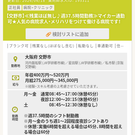
更新日：
2026/06/18
薬剤師求人ID：
195311
隣にある複数の医療機関から広域の処方箋を応需しています。
■地域密着型の店舗として近隣の住民が多く来局されるため、患
正社員
病院・クリニック
者様一人ひとりに寄り添った穏やかな対応ができる環境です。
【交野市】≪残業ほぼ無し♪週37.5時間勤務≫マイカー通勤
可★人気の病院求人・メリハリをつけて働ける病院です！
【想定される業務内容】
■処方箋に基づく正確な調剤や細心の注意を払った監査、および
検討リストに追加
患者様の不安を解消するための丁寧な服薬指導を行います。
■皮膚科広域をメインに応需しているため、軟膏の混合調剤な
ど、皮膚科領域における深く専門的な知識が身につく環境です。
ブランク可
残業なし(ほぼなし含む)
転勤なし
車通勤可
住宅補助(手当)あり
■近隣医療機関の医師と綿密にコミュニケーションを取り、勉強
会や定期的な情報共有を通じて安全な医療を提供します。
大阪府 交野市
河内磐船駅 (JR学研都市線)／星田駅 (JR学研都市線)／私市駅 (京阪
勤務地
【職場環境と雰囲気】
交野線)
■薬局には常勤5名の薬剤師が在籍しており、常時4.5名という非
年収400万円～520万円
常に手厚い人員体制を維持してゆとりを持って業務をこなせま
月給275,000円～345,000円
す。
給与
※経験・スキル考慮の上考慮させていただきます。
■地元で働きたいという想いを持って入社したベテランが多数
月～金 通常08：45～17：00（休憩45分）
在籍しており、何でも気軽に質問できる温かい空気感です。
夜診12：00～20：15（休憩45分）
■女性の育休取得率および復帰率はともに100％を誇り、復職後
土 08：45～12：30（休憩なし）
には時短正社員として無理なく活躍できる制度が整っていま
す。
※週37.5時間のシフト制勤務
勤務
時間
※月～金のうち週1～2回程度夜診シフトあり
※休憩：実働6時間を超える場合は45分、8時間を超え
る場合は60分