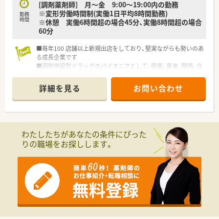
[調剤薬剤師] 月～金 9:00～19:00内の勤務
※変形労働時間制(実働1日平均8時間勤務)
勤務
時間
※休憩 実働6時間超の場合45分、実働8時間超の場合
60分
■毎年100 店舗以上新規出店をしており、堅実ながらも勢いのあ
る成長企業です
■調剤併設型ドラッグのパイオニアとして、関東、東海、関西、北
陸・信州を中心に約1,700店舗以上を展開しています
■研修制度は様々なプランがあり、集合研修だけでなく任意で受
詳細を見る
お問い合わせ
講可能な研修も幅広く用意されています
■店舗で活躍する従業員、社外で活躍する従業員、将来経営幹部
となる従業員など、薬剤師として様々な活躍ができるフィールド
を用意されています
■総合薬剤師・調剤薬剤師（土日休み・19時までの勤務）どちらか
わたしたちがあなたの条件にぴった
の働き方を選択できます
りの職場をお探しします。
■調剤併設型だけでなく「医療モール・クリニック併設店舗」「敷
地内薬局」「訪問調剤特化型店舗」など様々な店舗を運営してい
ます
■在宅医療にも積極的取り組んでおり「訪問調剤特化型店舗」を
50店舗以上、無菌調剤室は業界最多の51店舗設置しています
■「プラチナくるみん認定企業」「健康経営優良法人2023（大規模
法人部門）認定」等を取得し一人ひとりが働きやすい環境が整備
されています
■充実した研修制度、人事制度、評価制度、キャリア支援制度等