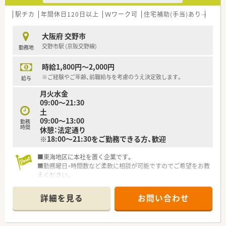
駅チカ
年間休日120日以上
Ｗワーク可
住宅補助(手当)あり
シフ
大阪府 交野市
交野市駅 (京阪交野線)
勤務地
時給1,800円～2,000円
※ご経験やご年齢、前職給与を考慮のうえ決定致します。
給与
月火水金
09:00～21:30
土
09:00～13:00
勤務
時間
休憩：法定通り
※18:00～21:30をご勤務できる方、歓迎
■東海地区に本社を置く企業です。
■勤務曜日・時間数など柔軟に相談が可能ですのでご希望をお教
えください。
■週20時間以上のご勤務から社会保険加入対象となります。
■20～30代の薬剤師が活躍されており、明るく元気な職場です！
詳細を見る
お問い合わせ
■薬剤師8名、事務6名と複数名体制を取られており、一人体制に
なることはございませんのでご安心ください。
■自動音声認識AmiVoiceを導入されています。