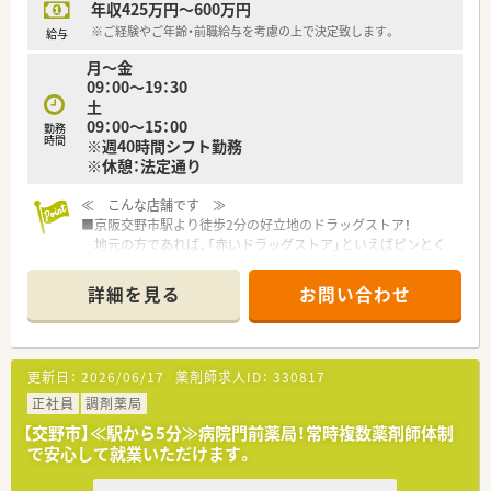
年収425万円～600万円
≪こんな方にオススメ！≫
■残業少なめでプライベートの時間も大切にしたい方
※ご経験やご年齢・前職給与を考慮の上で決定致します。
給与
■他部署と連携しながら医療に向き合いたい方
月～金
■働く側にとってメリットの多い福利厚生が整った環境を希望
09：00～19：30
されている方
土
09：00～15：00
勤務
時間
※週40時間シフト勤務
※休憩：法定通り
≪ こんな店舗です ≫
■京阪交野市駅より徒歩2分の好立地のドラッグストア！
地元の方であれば、「赤いドラッグストア」といえばピンとく
る方も多いのではないでしょうか。
■ドラッグストアですが19：30迄の営業ですので、夜遅くなる心
詳細を見る
お問い合わせ
配もございません。
≪ 業務内容 ≫
■１日の平均処方箋枚数は80枚。
更新日：
2026/06/17
薬剤師求人ID：
330817
■薬剤師の方は常勤4名、パート1名が在籍しており、常時2～3名
体制ですので一人対応の心配なし。
正社員
調剤薬局
【交野市】≪駅から5分≫病院門前薬局！常時複数薬剤師体制
≪ おすすめポイント ≫
で安心して就業いただけます。
■有給消化率は100％！ゆとりをもった人材配置を徹底している
為、残業は基本的にほぼございません。