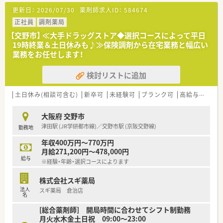
更新日：
2026/07/30
薬剤師求人ID：
584674
正社員
調剤薬局
【交野市】 ≪大手ドラッグストア◆選択コースによって平日
19時終業＆土日休みも♪≫保険調剤から在宅業務と幅広い
業務をお任せします！
検討リストに追加
土日休み(相談可含む)
新卒可
未経験可
ブランク可
高給与(600万円以上)
大阪府 交野市
津田駅 (JR学研都市線)／交野市駅 (京阪交野線)
勤務地
年収400万円～770万円
月給271,200円～478,000円
給与
※経験・年齢・選択コースによります
株式会社スギ薬局
法人
スギ薬局 倉治店
名
[総合薬剤師] 開局時間に合わせてシフト制勤務
月火水木金土日祝 09:00〜23:00