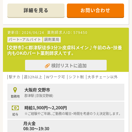
■健康フェアを開催することで、「開かれた薬局」というイメー
ジを
詳細を見る
お問い合わせ
地域住民の方に持って頂き、より身近な薬局を目指していま
す。
■社内の取り組みとして、スキルアップ講座、勉強会があるだけ
更新日：
2026/06/24
薬剤師求人ID：
579450
ではなく、
委員会も設置されており、薬剤師としての活躍だけでなく、
パート・アルバイト
調剤薬局
会社の一員としての使命・責任を果たす機会もあります。
【交野市】≪郡津駅徒歩3分≫皮膚科メイン♪午前のみ・扶養
内もOKのパート薬剤師求人です。
■夏季休暇や年末年始休暇、リフレッシュ休暇の取得率は
100％！
検討リストに追加
仕事もプライベートも充実させることができますね♪
駅チカ
週32h以上
Ｗワーク可
シフト制
大手チェーン以外
大阪府 交野市
郡津駅 (京阪交野線)
勤務地
時給1,900円～2,200円
※ご経験やご年齢、ご勤務の曜日・時間を考慮のうえ決定致します。
給与
月火金
08:30～19:30