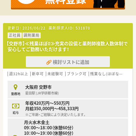
更新日：
2026/06/22
薬剤師求人ID：
531870
正社員
調剤薬局
【交野市】≪残業ほぼ0≫充実の設備と薬剤師複数人数体制で
安心してご勤務いただけます！
検討リストに追加
週32h以上
新卒可
未経験可
ブランク可
残業なし(ほぼなし含む)
大阪府 交野市
星田駅 (JR学研都市線)
勤務地
年収420万円～550万円
月給350,000円～458,333円
給与
※ご年齢・ご経験により決定いたします。
月火水木金土
09：00～18：00（休憩60分）
10：00～19：00（休憩60分）