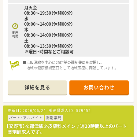
月火金
08:30～19:30（休憩60分）
水
09:00～14:00（休憩00分）
木
勤務
08:30～14:00（休憩00分）
時間
土
08:30～13:30（休憩60分）
※曜日・時間などご相談可
■京阪沿線を中心に25店舗の調剤薬局を展開し、
地域の健康相談窓口として地域医療に貢献しています。
■健康フェアを開催することで、「開かれた薬局」というイメー
ジを
詳細を見る
お問い合わせ
地域住民の方に持って頂き、より身近な薬局を目指していま
す。
■社内の取り組みとして、スキルアップ講座、勉強会があるだけ
更新日：
2026/06/24
薬剤師求人ID：
579452
ではなく、
委員会も設置されており、薬剤師としての活躍だけでなく、
パート・アルバイト
調剤薬局
会社の一員としての使命・責任を果たす機会もあります。
【交野市】≪郡津駅≫皮膚科メイン♪週20時間以上のパート
薬剤師求人です。
■夏季休暇や年末年始休暇、リフレッシュ休暇の取得率は