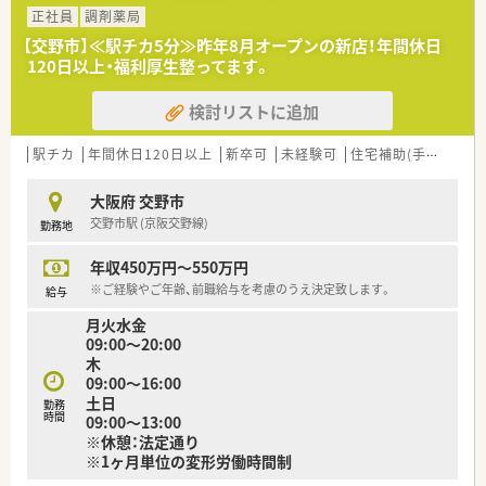
■様々な部署の方と声をかけながら連携を取っており、活気のあ
正社員
調剤薬局
る院内となっています。
【交野市】≪駅チカ5分≫昨年8月オープンの新店！年間休日
120日以上・福利厚生整ってます。
＜こんな医療法人です＞
■1985年（昭和60年）に、本院の第2病院として開院し、30年以上
検討リストに追加
京阪奈学研都市近郊の交野市にて地域医療を支えています。
■医療の質の向上に努め、疾患の早期発見はもちろんのこと、生
活習慣病や介護の予防、各種ワクチンの積極導入など専門職がチ
駅チカ
年間休日120日以上
新卒可
未経験可
住宅補助(手当)あり
ームを組んで包括的にあたっています。
■年間休日も110日あり、当直者には保育料半額補助制度が適用
大阪府 交野市
されるなど嬉しい福利厚生などがございます。
交野市駅 (京阪交野線)
勤務地
■職員旅行なども開催されるなど、院内のスムーズはコミュニケ
ーションが取れるように配慮されています。
年収450万円～550万円
＜こんな方にオススメ！＞
※ご経験やご年齢、前職給与を考慮のうえ決定致します。
給与
■週3日～無理なく働きたいとお考えの方
月火水金
■病院勤務で転勤はありません
09:00～20:00
■車通勤もＯＫです
木
■病院が未経験の方もご応募可能です
09:00～16:00
土日
勤務
時間
09:00～13:00
※休憩：法定通り
※1ヶ月単位の変形労働時間制