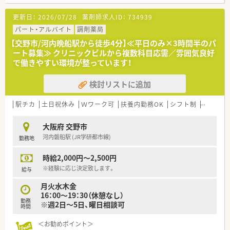
に便利な好立地です。
■耳鼻科、眼科、皮膚科、心療内科、整形外科、歯科、内科など多科
更新日：
2026/07/28
薬剤師求人ID：
734939
目を応需しています。
■1日約200枚の処方箋を応需し、薬剤師は常勤2名・パート7名の
パート・アルバイト
調剤薬局
体制で対応しています。
【交野市/河内晩船駅から徒歩4分】≪平日のみ×3時間半のパ
ート募集≫ クリニックビルから複数科目応需／雰囲気良好
【法人特徴について】
で働きやすい環境が整っています！
■大正11年創業の歴史ある企業で、大阪市内に調剤薬局とドラ
ッグストアを計6店舗展開しています。
検討リストに追加
■「ノルマなし・在宅なし・地域活動なし」の方針で、シンプルに
調剤業務に集中できる環境です。
■年俸制を採用しており、入社初年度から満額の給与が支給され
駅チカ
土日祝休み
Ｗワーク可
扶養内勤務OK
シフト制
大手チェ
るため、収入計画が立てやすいです。
大阪府 交野市
【求人情報について】
河内磐船駅 (JR学研都市線)
勤務地
■ご経験やスキルを考慮し、年収420万円から550万円の範囲で
給与を決定させていただきます。
時給2,000円～2,500円
■年俸制を導入しているため、賞与による年収の変動がなく、毎
月安定した収入を得ることが可能です。
※経験に応じ決定致します。
給与
■残業代は別途支給され、家族手当や管理薬剤師手当などの各種
月火水木金
手当もしっかりと整備されています。
16：00～19：30（休憩なし）
勤務
※週2日～5日、曜日相談可
時間
＜お勧めポイント＞