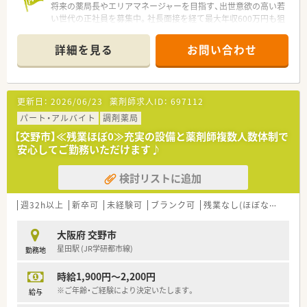
将来の薬局長やエリアマネージャーを目指す、出世意欲の高い若
い世代の正社員を募集中。社長面接を経て最大年収600万円も狙
えます。
＊------------------------------------------＊
詳細を見る
お問い合わせ
【店舗情報と応需状況について】
■京阪交野線の交野市駅から徒歩2分という至近距離に位置して
おり、毎日のスマートな徒歩通勤が大変便利な調剤専門薬局で
す。
更新日：
2026/06/23
薬剤師求人ID：
697112
■門前にあるクリニックより内科をメインに受け付けており、駅
前という好立地から広域の医療機関の処方箋も面で応需しま
パート・アルバイト
調剤薬局
す。
【交野市】≪残業ほぼ0≫充実の設備と薬剤師複数人数体制で
■1日あたりの処方箋枚数は平均30枚ほどと落ち着いており、1
安心してご勤務いただけます♪
人あたり15枚から20枚を丁寧に調剤・投薬できる環境です。
検討リストに追加
【想定される業務内容】
■門前のクリニックや周辺の医療機関から届く処方箋に基づき、
正確な調剤業務や調剤過誤を未然に防ぐ監査業務を行います。
週32h以上
新卒可
未経験可
ブランク可
残業なし(ほぼなし含む)
■地域の頼れるかかりつけ薬剤師として、来局された患者様一人
ひとりの体調に優しく寄り添う親切な服薬指導を実践します。
大阪府 交野市
■調剤業務のほか、店舗に完備されている豊富なOTC医薬品に関
星田駅 (JR学研都市線)
勤務地
するご案内や、今後の需要を見据えた施設在宅医療を学びます。
時給1,900円～2,200円
【職場環境と雰囲気】
■店舗には常勤薬剤師2名とパート薬剤師1名が在籍しており、
※ご年齢・ご経験により決定いたします。
給与
常時2名前後の手厚い人員配置を徹底して無理なく運営していま