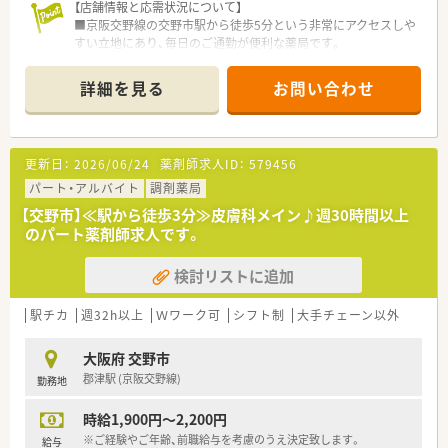
【店舗情報と応需状況について】
■京阪交野線の交野市駅から徒歩5分という非常にアクセスしや
すい立地にあり、毎日のご通勤が便利な薬局です。
■近隣の医療機関からの処方箋を中心に受け付けており、地域に
お住まいの患者様が日常的に利用されています。
詳細を見る
お問い合わせ
■外来業務だけでなく在宅業務にも対応しており、患者様の療養
生活をお薬の面から多角的にサポートしています。
【募集背景と求める人物像について】
更新日：
2026/06/24
薬剤師求人ID：
579456
■店舗の運営体制をさらに強化し、地域の患者様に安定した医療
サービスを提供し続けるための募集です。
パート・アルバイト
調剤薬局
■患者様一人ひとりと丁寧にコミュニケーションを取り、地域医
【交野市】≪駅から徒歩3分≫皮膚科メイン♪週30時間以上
療に貢献したいという熱意をお持ちの方。
のパート薬剤師求人です。
■調剤未経験の方やブランクがある方であっても、積極的に学ぶ
姿勢があり、周囲と協力して業務に取り組める方。
検討リストに追加
【法人特徴について】
■地域に深く根差した運営を行っており、患者様にとって最も身
駅チカ
週32h以上
Ｗワーク可
シフト制
大手チェーン以外
近で頼りになる「かかりつけ薬局」を目指しています。
■従業員一人ひとりの働きやすさを大切にする社風があり、風通
大阪府 交野市
しが良く、長く働き続けられる環境が整っています。
郡津駅 (京阪交野線)
勤務地
■今後の超高齢社会を見据え、在宅医療にも積極的に取り組み、
地域包括ケアシステムの一翼を担う企業です。
時給1,900円～2,200円
※ご経験やご年齢、前職給与を考慮のうえ決定致します。
給与