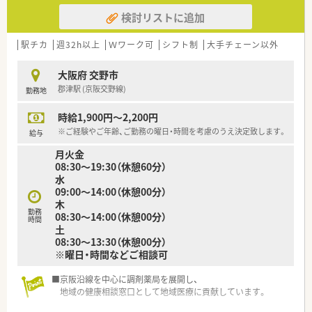
100％！
検討リストに追加
仕事もプライベートも充実させることができますね♪
駅チカ
週32h以上
Ｗワーク可
シフト制
大手チェーン以外
大阪府 交野市
郡津駅 (京阪交野線)
勤務地
時給1,900円～2,200円
※ご経験やご年齢、ご勤務の曜日・時間を考慮のうえ決定致します。
給与
月火金
08:30～19:30（休憩60分）
水
09:00～14:00（休憩00分）
木
勤務
08:30～14:00（休憩00分）
時間
土
08:30～13:30（休憩00分）
※曜日・時間などご相談可
■京阪沿線を中心に調剤薬局を展開し、
地域の健康相談窓口として地域医療に貢献しています。