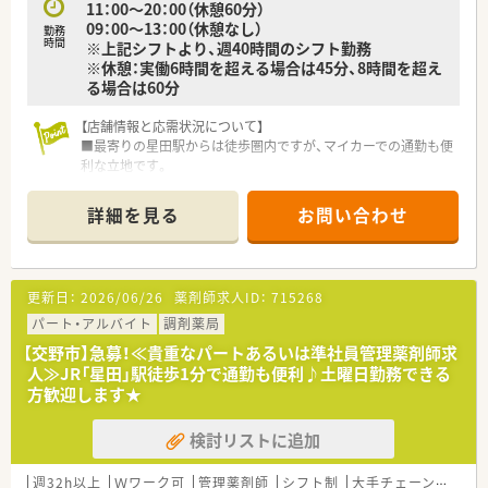
11：00～20：00（休憩60分）
09：00～13：00（休憩なし）
勤務
時間
※上記シフトより、週40時間のシフト勤務
※休憩：実働6時間を超える場合は45分、8時間を超え
る場合は60分
【店舗情報と応需状況について】
■最寄りの星田駅からは徒歩圏内ですが、マイカーでの通勤も便
利な立地です。
■病院門前の薬局として、内科や小児科、皮膚科など幅広い科目
を応需しています。
詳細を見る
お問い合わせ
■1日70～80枚の処方箋を、常時薬剤師2～3名、事務員3名の手
厚い体制で対応します。
【求人情報について】
更新日：
2026/06/26
薬剤師求人ID：
715268
■ご年齢やご経験を考慮し、年収420万円から最大550万円まで
ご提示します。
パート・アルバイト
調剤薬局
■残業は月平均1時間未満とほとんどなく、プライベートの時間
【交野市】急募！≪貴重なパートあるいは準社員管理薬剤師求
をしっかり確保できます。
人≫JR「星田」駅徒歩1分で通勤も便利♪土曜日勤務できる
■お子様の急な体調不良によるお休みにも対応可能で、子育てに
方歓迎します★
大変理解のある環境です。
検討リストに追加
【勤務実態について】
■残業がほぼゼロで、希望休も通りやすいため、ワークライフバ
ランスを保てます。
週32h以上
Ｗワーク可
管理薬剤師
シフト制
大手チェーン以外