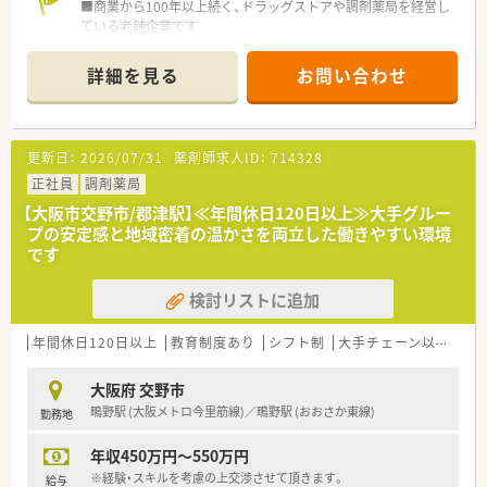
■商業から100年以上続く、ドラッグストアや調剤薬局を経営し
ている老舗企業です
■こちらの店舗は最寄駅から徒歩4分の立地で医療ビルの1階に
入っています
詳細を見る
お問い合わせ
■枚数は1日200枚程度と多めですが、常時4～5名が勤務してい
ます
■残業がほぼ無く、仕事とプライベートを分けメリハリをつけて
働けます。
更新日：
2026/07/31
薬剤師求人ID：
714328
■社員全員、穏やかな人柄の方が多く、アットホームな職場で
す。
正社員
調剤薬局
【大阪市交野市/郡津駅】≪年間休日120日以上≫大手グルー
プの安定感と地域密着の温かさを両立した働きやすい環境
です
検討リストに追加
年間休日120日以上
教育制度あり
シフト制
大手チェーン以外
ヘ
大阪府 交野市
鴫野駅 (大阪メトロ今里筋線)／鴫野駅 (おおさか東線)
勤務地
年収450万円～550万円
※経験・スキルを考慮の上交渉させて頂きます。
給与