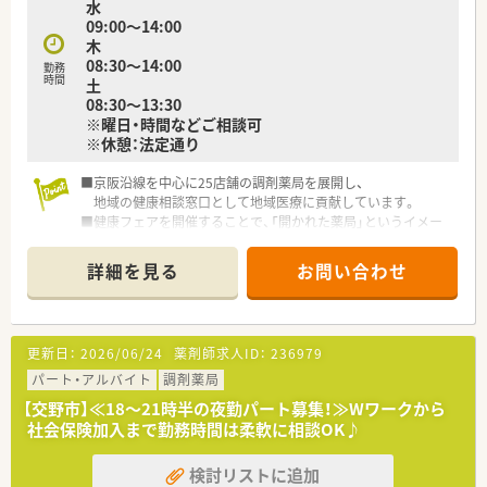
水
09:00～14:00
木
08:30～14:00
勤務
時間
土
08:30～13:30
※曜日・時間などご相談可
※休憩：法定通り
■京阪沿線を中心に25店舗の調剤薬局を展開し、
地域の健康相談窓口として地域医療に貢献しています。
■健康フェアを開催することで、「開かれた薬局」というイメー
ジを
地域住民の方に持って頂き、より身近な薬局を目指していま
詳細を見る
お問い合わせ
す。
■社内の取り組みとして、スキルアップ講座、勉強会があるだけ
ではなく、
委員会も設置されており、薬剤師としての活躍だけでなく、
更新日：
2026/06/24
薬剤師求人ID：
236979
会社の一員としての使命・責任を果たす機会もあります。
■夏季休暇や年末年始休暇、リフレッシュ休暇の取得率は
パート・アルバイト
調剤薬局
100％！
【交野市】≪18～21時半の夜勤パート募集！≫Wワークから
仕事もプライベートも充実させることができますね♪
社会保険加入まで勤務時間は柔軟に相談OK♪
検討リストに追加