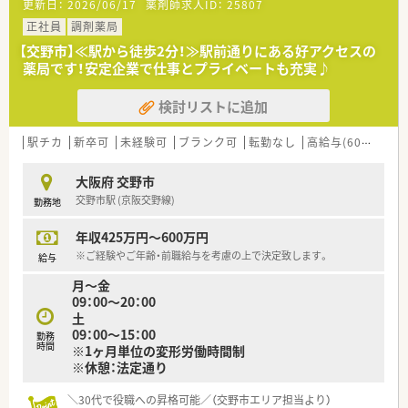
更新日：
2026/06/17
薬剤師求人ID：
25807
■更なるサービス向上と体制強化を目的とした増員募集であり、
■自由な社風がポイントで、社員が手を挙げ、具体的なプランが
意欲的に取り組める方を幅広く募集しています。
正社員
あれば実現できるよう協力して下さります。
調剤薬局
■総合病院門前での経験を活かしたい方はもちろん、調剤経験の
実際に社員の要望で漢方相談所を設立されたこともございま
【交野市】≪駅から徒歩2分！≫駅前通りにある好アクセスの
浅い方やブランクがある方も相談が可能です。
す！
薬局です！安定企業で仕事とプライベートも充実♪
■チームワークを大切にしながら、患者様一人ひとりに寄り添っ
■若手主体で様々なプロジェクトが行われており、【リクルート】
た丁寧なコミュニケーションができる方を求めます。
【地域貢献】【マネジメント】【在宅業務】【セルフメディケーショ
検討リストに追加
ン】【健康セミナー】【在宅医療】等、様々なものがございます。
【職場環境と雰囲気】
■若い方が多い社風で、30代でエリアマネージャーをされてい
■待合室や調剤室は広々としており、最新の全自動分包機や軟膏
る方も多く、若くから裁量権のある職位が目指せます。
駅チカ
新卒可
未経験可
ブランク可
転勤なし
高給与(600万円以上)
練り機などの設備も完備した非常に快適な職場です。
■在宅については、1店舗平均50人前後対応をしており、調剤・
■30代の管理薬剤師をはじめ穏やかなスタッフが多く、何でも
OTC・在宅と様々な分野を経験出来るためスキルアップできる環
大阪府 交野市
相談しやすい風通しの良い和気あいあいとした社風です。
境です。
交野市駅 (京阪交野線)
勤務地
■「店舗の雰囲気が入社理由」と言われるほど、人間関係が良好
で定着率が高いことがニチホスの大きな特徴です。
年収425万円～600万円
※ご経験やご年齢・前職給与を考慮の上で決定致します。
給与
月～金
09：00～20：00
土
09：00～15：00
勤務
時間
※1ヶ月単位の変形労働時間制
※休憩：法定通り
＼30代で役職への昇格可能／（交野市エリア担当より）