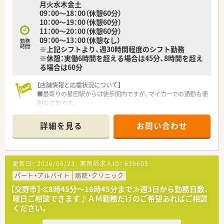
月火水木金土
す。
09：00～18：00（休憩60分）
■会社としてかかりつけノルマなどを一切設けていないため、数
10：00～19：00（休憩60分）
字のプレッシャーを受けることなく目の前の医療に集中できま
11：00～20：00（休憩60分）
す。
09：00～13：00（休憩なし）
勤務
■若いスタッフが多く活気がある一方で、社内結婚が41組もあ
時間
※上記シフトより、週30時間程度のシフト勤務
るほどスタッフ間の横の繋がりが強くアットホームな薬局で
※休憩：実働6時間を超える場合は45分、8時間を超え
す。
る場合は60分
【店舗情報と応需状況について】
■最寄りの星田駅からは徒歩圏内ですが、マイカーでの通勤も便
利な立地です。
■病院門前の薬局として、内科や小児科、皮膚科など幅広い科目
を応需しています。
詳細を見る
お問い合わせ
■1日70～80枚の処方箋を、常時薬剤師2～3名、事務員3名の手
厚い体制で対応します。
【求人情報について】
更新日：
2026/06/23
薬剤師求人ID：
639605
■ご年齢やご経験を考慮し、年収420万円から最大550万円まで
ご提示します。
パート・アルバイト
病院・クリニック
■残業は月平均1時間未満とほとんどなく、プライベートの時間
【交野市】≪8時45分～16時45分まで≫週3日から勤務日数、
をしっかり確保できます。
曜日ご相談できます♪ＡＭ勤務だけのご希望あればご相談
■お子様の急な体調不良によるお休みにも対応可能で、子育てに
ください。
大変理解のある環境です。