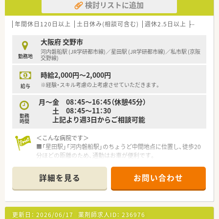
検討リストに追加
【勤務実態について】
■残業がほぼゼロで、希望休も通りやすいため、ワークライフバ
ランスを保てます。
年間休日120日以上
土日休み(相談可含む)
週休2.5日以上
週32h以
■夏季休暇と有給休暇を組み合わせて、1週間の長期連休を取得
する社員もいます。
大阪府 交野市
■週40時間勤務を基本に、個人の希望に応じて柔軟なシフト調
河内磐船駅 (JR学研都市線)／星田駅 (JR学研都市線)／私市駅 (京阪
勤務地
整が可能です。
交野線)
時給2,000円～2,000円
※経験・スキル考慮の上考慮させていただきます。
給与
月～金 08：45～16：45（休憩45分）
土 08：45～11：30
勤務
上記より週3日からご相談可能
時間
＜こんな病院です＞
■「星田駅」「河内磐船駅」のちょうど中間地点に位置し、徒歩20
分ほどの距離のため、通勤はお車が便利です。
■60床の病院となっており、一般病床と障害者病床に分かれて
おります。標榜科目は、内科、小児科、循環器科、消化器科、耳鼻
詳細を見る
お問い合わせ
咽喉科、リハビリテーション科、アレルギー科、放射線科で地域
の患者様の健康を支えています。
■薬剤科は常勤4名体制で対応しています。
外来は院外処方で門前の調剤薬局でとなっており、入院患者様に
更新日：
2026/06/17
薬剤師求人ID：
236976
集中できる環境です。