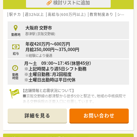
検討リストに追加
■女性の産育休は勿論のこと男性にも育休取得を推進していま
す。実際に1年間の育休を取得した男性薬剤師も在籍していま
す。
駅チカ
週32h以上
高給与(600万円以上)
教育制度あり
シフト制
■保育園の事業も行っており、京橋に1件、四条畷に2件運営して
います。社員は無料で使えます。
大阪府 交野市
■実習生を年間50名程受け入れており、且つ新卒や未経験者の
郡津駅 (京阪交野線)
勤務地
受入れも多くされているため、ご経験のない方や浅い方も安心し
てご入社いただけます。
年収420万円～600万円
■新卒採用は毎年続けており直近3年間の退職率はわずか2.8%
月給250,000円～375,000円
と定着率が高く居心地の良い職場です。
給与
※経験により優遇
月～土 09：00～17：45（休憩45分）
≪ こんな会社です ≫
※上記時間より週5日シフト勤務
■大阪奈良にドラッグストア・調剤薬局のドミナント展開をして
※土曜日勤務：月2回程度
おり、約90店舗うち現在25％程が調剤併設店・調剤専門店となり
勤務
時間
※土曜日出勤時は平日代休
ます。
■創業から60年以上経っておりますが、今なお成長を続けてい
【店舗情報と応需状況について】
る法人で、大阪府下500店舗の展開を目指しておられます。
■京阪交野線の郡津駅から徒歩5分と駅近で、地域の中核病院で
■社長は3代目で薬剤師の男性です。社員のことをとても大切に
ある交野病院の正面入口に位置しています。
されており現場への理解が大変ある方です。
■内科や整形外科をはじめ多科目の処方箋を1日約200枚応需
■地域に密着したお店にしたいという想いから、半径500ｍ以内
し、最新の調剤機器も充実した活気ある店舗です。
に1店舗（端から端の店舗まで1時間圏内）あり、ご高齢の方が歩
詳細を見る
お問い合わせ
■現在は常勤薬剤師8名、パート2名が在籍しており、常時6〜7名
いても10分でいける距離感に店舗を作っています。
体制という手厚い人員配置で運営しています。
■地域へのアンテナを張ることを目的として、宅配専門配食サー
ビス、からあげ屋さん、飲食店等地域の方に親しみをもってもら
【募集背景と求める人物像について】
える事業もされています。