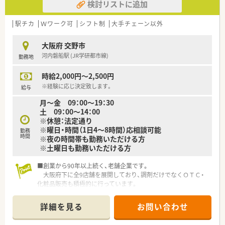
検討リストに追加
【勤務実態について】
■有給休暇の取得推進も積極的に行っており、各種休暇を合わせ
ると実質年間休日130日以上となるゆとりのある環境です。
駅チカ
Ｗワーク可
シフト制
大手チェーン以外
■状況に合わせて人員配置の都度見直しやグループからの出向
支援があり、一人に業務負担が偏らないよう配慮されています。
大阪府 交野市
■残業代は1分単位できっちりと支給されるため、日々の頑張り
河内磐船駅 (JR学研都市線)
勤務地
がしっかりと給与に反映される安心の労務管理体制です。
時給2,000円～2,500円
※経験に応じ決定致します。
給与
月～金 09：00～19：30
土 09：00～14：00
※休憩：法定通り
※曜日・時間（1日4～8時間）応相談可能
勤務
時間
※夜の時間帯も勤務いただける方
※土曜日も勤務いただける方
■創業から90年以上続く、老舗企業です。
大阪府下に全9店舗を展開しており、調剤だけでなくＯＴＣ・
化粧品販売も積極的に行っています。
■最寄駅徒歩4分ほどの便利な立地の調剤薬局です。
■残業がほぼ無く、仕事とプライベートを分けメリハリをつけて
詳細を見る
お問い合わせ
働けます。
■社員全員、穏やかな人柄の方が多く、アットホームな職場で