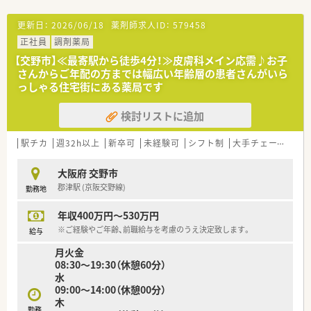
があるのも特徴です
更新日：
2026/06/18
薬剤師求人ID：
579458
正社員
調剤薬局
【交野市】≪最寄駅から徒歩4分！≫皮膚科メイン応需♪お子
さんからご年配の方までは幅広い年齢層の患者さんがいら
っしゃる住宅街にある薬局です
検討リストに追加
駅チカ
週32h以上
新卒可
未経験可
シフト制
大手チェーン以外
大阪府 交野市
郡津駅 (京阪交野線)
勤務地
年収400万円～530万円
※ご経験やご年齢、前職給与を考慮のうえ決定致します。
給与
月火金
08:30～19:30（休憩60分）
水
09:00～14:00（休憩00分）
木
勤務