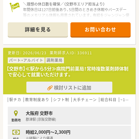
＼理想の休日数を確保／（交野市エリア担当より）
年間休日は127日前後あり、5日間のときめき休暇やバースデー
等のメモリアル休暇も用意されています。有給をジャンジャン使
って私生活を豊かにしたい方に最適です。
＊------------------------------------------＊
詳細を見る
お問い合わせ
【店舗情報と応需状況について】
■京阪交野線の交野市駅から徒歩5分ほどの場所にあり、毎日の
通勤に大変便利なアクセスの良い調剤薬局でございます。
■近隣にある複数のクリニックより内科、呼吸器科、小児科、皮
更新日：
2026/06/23
薬剤師求人ID：
336911
膚科の処方箋をメインにバランスよく応需しています。
■1日あたりの処方箋応需枚数は約200枚となっており、地域密
パート・アルバイト
調剤薬局
着ながらも非常に活気があり応需枚数が多い店舗です。
【交野市】≪駅から5分≫病院門前薬局！常時複数薬剤師体制
で安心して就業いただけます。
【想定される業務内容】
■多くの患者様から集まる多科目の処方箋に基づき、正確な調剤
検討リストに追加
作業をはじめ、見落としのない監査業務を行っていただきます。
■内科や皮膚科の処方を5割ずつ応需する環境を活かし、患者様
一人ひとりの症状に合わせた丁寧な服薬指導を担当します。
駅チカ
教育制度あり
シフト制
大手チェーン
総合科目
~18時までの職場
■社内LANを駆使して常に最新の医薬品や医療情報を共有し、安
全かつ迅速な薬歴入力と適切な情報提供を行っていただきま
大阪府 交野市
す。
郡津駅 (京阪交野線)
勤務地
【職場環境と雰囲気】
時給2,000円～2,300円
■店舗には常勤薬剤師8名とパート1名が在籍しており、日々の
開局時間内は常時4名から5名の手厚い体制で稼働しています。
※経験により優遇
給与