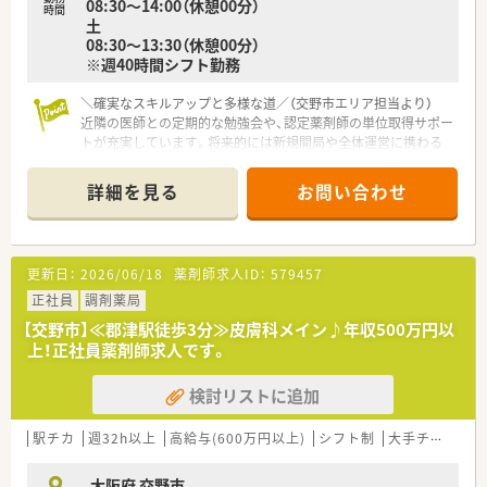
08:30～14:00（休憩00分）
時間
土
08:30～13:30（休憩00分）
※週40時間シフト勤務
＼確実なスキルアップと多様な道／（交野市エリア担当より）
近隣の医師との定期的な勉強会や、認定薬剤師の単位取得サポー
トが充実しています。将来的には新規開局や全体運営に携わる
執行役員への道も目指せます。
＊------------------------------------------＊
詳細を見る
お問い合わせ
【店舗情報と応需状況について】
■京阪交野線の郡津駅から徒歩でわずか4分という、毎日の通勤
アクセスが非常に便利で恵まれた立地にある人気の薬局です。
■門前にある高石皮フ科クリニックからの処方箋をはじめ、近隣
更新日：
2026/06/18
薬剤師求人ID：
579457
にある複数の医療機関から広域の処方箋を応需しています。
■皮膚科広域をメインに応需しているため、軟膏の混合調剤な
正社員
調剤薬局
ど、皮膚科領域における深く専門的な知識が身につく環境です。
【交野市】≪郡津駅徒歩3分≫皮膚科メイン♪年収500万円以
上！正社員薬剤師求人です。
【想定される業務内容】
■処方箋に基づく正確な調剤や細心の注意を払った監査、および
検討リストに追加
患者様の不安を解消するための丁寧な服薬指導を行います。
■皮膚科特有の多様な軟膏処方に対応するため、調剤ピッキング
システムや電子薬歴などの最新機械を操作して調剤を行いま
駅チカ
週32h以上
高給与(600万円以上)
シフト制
大手チェーン以外
す。
■近隣医療機関の医師と綿密にコミュニケーションを取り、勉強
大阪府 交野市