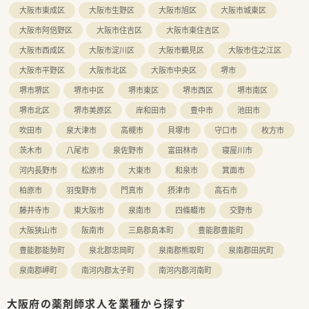
す。
大阪市東成区
大阪市生野区
大阪市旭区
大阪市城東区
■強制的なルールが少ないため、自分のスタイルで患者様と接す
ることができ、個性が尊重される風通しの良い雰囲気が魅力で
大阪市阿倍野区
大阪市住吉区
大阪市東住吉区
す。
大阪市西成区
大阪市淀川区
大阪市鶴見区
大阪市住之江区
大阪市平野区
大阪市北区
大阪市中央区
堺市
堺市堺区
堺市中区
堺市東区
堺市西区
堺市南区
堺市北区
堺市美原区
岸和田市
豊中市
池田市
吹田市
泉大津市
高槻市
貝塚市
守口市
枚方市
茨木市
八尾市
泉佐野市
富田林市
寝屋川市
河内長野市
松原市
大東市
和泉市
箕面市
柏原市
羽曳野市
門真市
摂津市
高石市
藤井寺市
東大阪市
泉南市
四條畷市
交野市
大阪狭山市
阪南市
三島郡島本町
豊能郡豊能町
豊能郡能勢町
泉北郡忠岡町
泉南郡熊取町
泉南郡田尻町
泉南郡岬町
南河内郡太子町
南河内郡河南町
大阪府の薬剤師求人を業種から探す