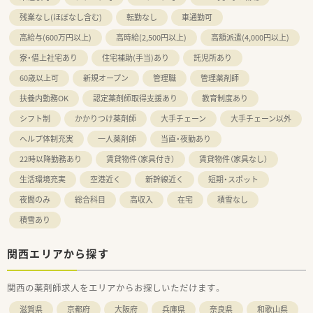
残業なし(ほぼなし含む)
転勤なし
車通勤可
高給与(600万円以上)
高時給(2,500円以上)
高額派遣(4,000円以上)
寮・借上社宅あり
住宅補助(手当)あり
託児所あり
60歳以上可
新規オープン
管理職
管理薬剤師
扶養内勤務OK
認定薬剤師取得支援あり
教育制度あり
シフト制
かかりつけ薬剤師
大手チェーン
大手チェーン以外
ヘルプ体制充実
一人薬剤師
当直・夜勤あり
22時以降勤務あり
賃貸物件（家具付き）
賃貸物件（家具なし）
生活環境充実
空港近く
新幹線近く
短期・スポット
夜間のみ
総合科目
高収入
在宅
積雪なし
積雪あり
関西エリアから探す
関西の薬剤師求人をエリアからお探しいただけます。
滋賀県
京都府
大阪府
兵庫県
奈良県
和歌山県