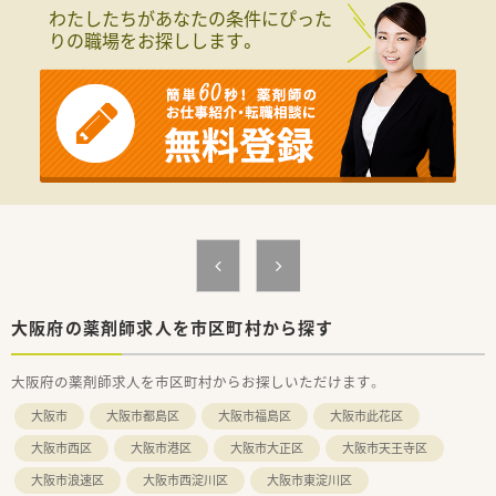
す。
わたしたちがあなたの条件にぴった
■1日の処方箋枚数は20枚から30枚程度と比較的落ち着いてお
りの職場をお探しします。
り、患者様一人ひとりに対して深く寄り添った対応が可能となり
ます。
■現在は代表薬剤師が1名体制で運営しており、地域の方々が抱
える健康上の悩みに対して解決を目指す姿勢を大切にされてい
ます。
【想定される業務内容】
■調剤や監査、服薬指導といった基本業務に加え、レセプトコン
ピューターの操作や請求業務など薬局運営の全般に携わりま
す。
■居宅療養管理指導などの在宅業務も行っており、薬局内にとど
まらず地域の医療介護ネットワークの一翼を担う役割もござい
ます。
■OTC医薬品の販売も行っており、患者様のセルフメディケーシ
ョンを支えるための適切な製品選定やアドバイスも担当しま
大阪府の薬剤師求人を市区町村から探す
す。
大阪府の薬剤師求人を市区町村からお探しいただけます。
【職場環境と雰囲気】
■代表のこだわりが詰まった店内は非常に清潔感があり、空気清
大阪市
大阪市都島区
大阪市福島区
大阪市此花区
浄機や観葉植物が設置された心地よい空間で業務に励むことが
できます。
大阪市西区
大阪市港区
大阪市大正区
大阪市天王寺区
■駅周辺には飲食店が非常に多く立ち並んでいるため、お昼休憩
大阪市浪速区
大阪市西淀川区
大阪市東淀川区
のランチに困ることはなく、仕事帰りの買い物にも便利な立地で