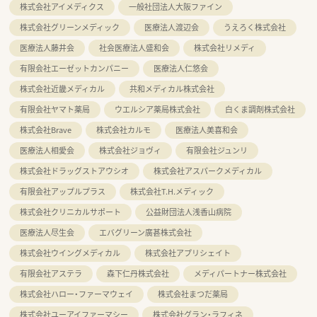
株式会社アイメディクス
一般社団法人大阪ファイン
株式会社グリーンメディック
医療法人渡辺会
うえろく株式会社
医療法人藤井会
社会医療法人盛和会
株式会社リメディ
有限会社エーゼットカンパニー
医療法人仁悠会
株式会社近畿メディカル
共和メディカル株式会社
有限会社ヤマト薬局
ウエルシア薬局株式会社
白くま調剤株式会社
株式会社Brave
株式会社カルモ
医療法人美喜和会
医療法人相愛会
株式会社ジョヴィ
有限会社ジュンリ
株式会社ドラッグストアウシオ
株式会社アスパークメディカル
有限会社アップルプラス
株式会社T.H.メディック
株式会社クリニカルサポート
公益財団法人浅香山病院
医療法人尽生会
エバグリーン廣甚株式会社
株式会社ウイングメディカル
株式会社アプリシェイト
有限会社アステラ
森下仁丹株式会社
メディパートナー株式会社
株式会社ハロー・ファーマウェイ
株式会社まつだ薬局
株式会社ユーアイファーマシー
株式会社グラン・ラフィネ