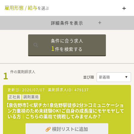
雇用形態 / 給与
を選ぶ
詳細条件を表示
条件に合う求人
1
件を
検索する
1
件の薬剤師求人
並び順
更新日：
2026/07/07
薬剤師求人ID：
479137
正社員
調剤薬局
【泉佐野市】≪駅チカ！泉佐野駅徒歩2分≫コミュニケーショ
ン力重視のため未経験OK！ご自身の成長度にモヤモヤして
いる方｜こちらの薬局で挑戦してみませんか？
検討リストに追加