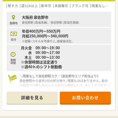
駅チカ
週32h以上
新卒可
未経験可
ブランク可
残業なし(ほぼなし含む)
大阪府 泉佐野市
泉佐野駅 (南海本線)／泉佐野駅 (南海空港線)
勤務地
年収400万円～550万円
月給250,000円～340,000円
給与
※経験・スキルを考慮の上、面接後決定。
月火金 09：00～19：00
水 09：00～17：00
木土 09：00～13：00
勤務
※休憩時間は法定通り
時間
※週40ｈのシフト制勤務
＼残業なしで泉佐野駅スグ／（泉佐野市エリア担当より）
泉佐野駅から徒歩2分の好立地で、残業もほぼありません。自分
の裁量で仕事を進められる自由な環境なので、オンとオフをきっ
ちり分けたい方にぴったりの職場ですよ。
＊------------------------------------------＊
詳細を見る
お問い合わせ
【店舗情報と応需状況について】
■南海本線の泉佐野駅から徒歩2分という抜群の立地にあり、近
隣の外科医院を中心に多科目の処方箋を受け付けている薬局で