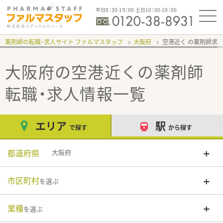
平日9：30-19：00 土日10：00-19：00
薬剤師の転職・求人サイト ファルマスタッフ
大阪府
空港近く
大阪府の空港近く
の薬剤師
転職・求人情報一覧
エリア
駅
で探す
から探す
都道府県
大阪府
市区町村
を選ぶ
業種
を選ぶ