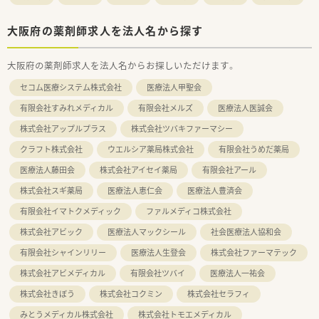
大阪府の薬剤師求人を法人名から探す
大阪府の薬剤師求人を法人名からお探しいただけます。
セコム医療システム株式会社
医療法人甲聖会
有限会社すみれメディカル
有限会社メルズ
医療法人医誠会
株式会社アップルプラス
株式会社ツバキファーマシー
クラフト株式会社
ウエルシア薬局株式会社
有限会社うめだ薬局
医療法人藤田会
株式会社アイセイ薬局
有限会社アール
株式会社スギ薬局
医療法人恵仁会
医療法人豊済会
有限会社イマトクメディック
ファルメディコ株式会社
株式会社アビック
医療法人マックシール
社会医療法人協和会
有限会社シャインリリー
医療法人生登会
株式会社ファーマテック
株式会社アビメディカル
有限会社ツバイ
医療法人一祐会
株式会社きぼう
株式会社コクミン
株式会社セラフィ
みとうメディカル株式会社
株式会社トモエメディカル