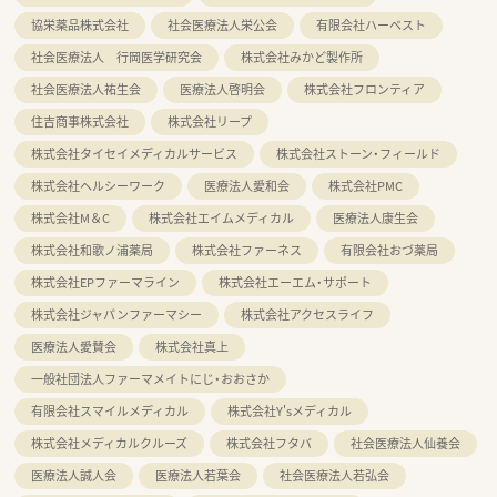
協栄薬品株式会社
社会医療法人栄公会
有限会社ハーベスト
社会医療法人 行岡医学研究会
株式会社みかど製作所
社会医療法人祐生会
医療法人啓明会
株式会社フロンティア
住吉商事株式会社
株式会社リープ
株式会社タイセイメディカルサービス
株式会社ストーン・フィールド
株式会社ヘルシーワーク
医療法人愛和会
株式会社PMC
株式会社M＆C
株式会社エイムメディカル
医療法人康生会
株式会社和歌ノ浦薬局
株式会社ファーネス
有限会社おづ薬局
株式会社EPファーマライン
株式会社エーエム・サポート
株式会社ジャパンファーマシー
株式会社アクセスライフ
医療法人愛賛会
株式会社真上
一般社団法人ファーマメイトにじ・おおさか
有限会社スマイルメディカル
株式会社Y'sメディカル
株式会社メディカルクルーズ
株式会社フタバ
社会医療法人仙養会
医療法人誠人会
医療法人若葉会
社会医療法人若弘会