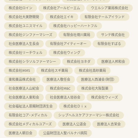
株式会社ロイン
株式会社アールピーエム
ウエルシア薬局株式会社
株式会社大美野開発
株式会社エイキ
有限会社テールアイランド
株式会社ユニスマイル
株式会社ハッピーハートフル
株式会社ジンファーマシーズ
有限会社境川薬局
サンテ株式会社
社会医療法人生長会
有限会社アイティーオー
有限会社すばる
株式会社リーチウェル
株式会社ウィング
株式会社シラソルファーマシー
株式会社ヨネダ
医療法人邦和会
株式会社IKMS
株式会社スギ薬局
株式会社高砂薬局
東和薬品株式会社
医療法人敬任会
医療法人西浦会（財団）
社会医療法人山紀会
株式会社M&C
株式会社大阪製薬
社会医療法人東和会
社会医療法人垣谷会
株式会社ウィーズ
社会福祉法人恩賜財団済生会
株式会社Ｄｉｘ
有限会社コア・メディカル
シップヘルスケアファーマシー株式会社
株式会社メディカルユアーズ
医療法人公道会
医療法人吉栄会
医療法人朝日会
公益財団法人聖バルナバ病院