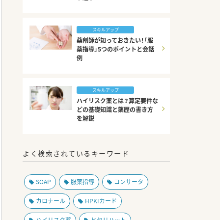
スキルアップ
薬剤師が知っておきたい！「服
薬指導」5つのポイントと会話
例
スキルアップ
ハイリスク薬とは？算定要件な
どの基礎知識と薬歴の書き方
を解説
よく検索されているキーワード
SOAP
服薬指導
コンサータ
カロナール
HPKIカード