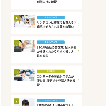
剤師向けに解説
4
スキルアップ
リンデロンは市販でも買える？
病院で処方される薬との違い
5
スキルアップ
【SOAP薬歴の書き方】記入事例
から速くわかりやすく書く方
法を解説
6
業界動向
コンサータの登録システムが
変わる！変更点や登録方法を解
説
7
スキルアップ
【薬剤師向け】小児の抗アレル