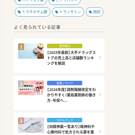
ハイリスク薬
ヒヤリハット
トラネキサム酸
トランサミン
国試
よく見られている記事
1
業界動向
【2025年最新】大手ドラッグス
トアの売上高と店舗数ランキ
ングを解説
2
転職ノウハウ
【2026年度】調剤報酬改定をわ
かりやすく！薬局薬剤師の働き
方・年収へ...
3
スキルアップ
【向精神薬一覧あり】精神科や
心療内科で処方される薬を薬