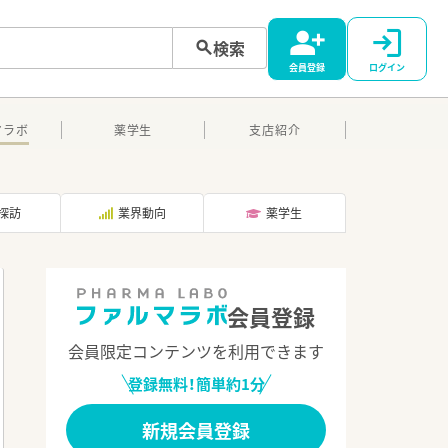
検索
会員登録
ログイン
マラボ
薬学生
支店紹介
探訪
業界動向
薬学生
会員登録
会員限定コンテンツを利用できます
登録無料！簡単約1分
新規会員登録