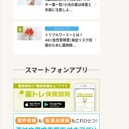
ギー薬一覧！小児の薬は体重と
年齢に注意しよ...
8
スキルアップ
トリプルワーミーとは？
AKI（急性腎障害）発症リスク回
避のために薬剤師...
スマートフォンアプリ