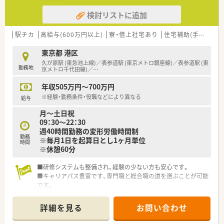
検討リストに追加
駅チカ
高給与(600万円以上)
寮・借上社宅あり
住宅補助(手当)あり
東京都 港区
久が原駅 (東急池上線)／表参道駅 (東京メトロ銀座線)／表参道駅 (東
勤務地
京メトロ千代田線)／
…
年収505万円～700万円
※経験・勤務条件・役職などにより異なる
給与
月～土日祝
09：30～22：30
週40時間勤務の変形労働時間制
勤務
※毎月1日を起算日とし1ヶ月単位
時間
※休憩60分
■研修システムも整備され、経験の少ない方も安心です。
■キャリアパス豊富です、専門職と総合職の道を選ぶことが可能
です。
・専門職：薬局長・調剤エリアMgr.・教育・学術・バイヤー・薬務・
調剤推進
詳細を見る
お問い合わせ
・総合職：店長・調剤エリアMgr.・その他本部内全部署