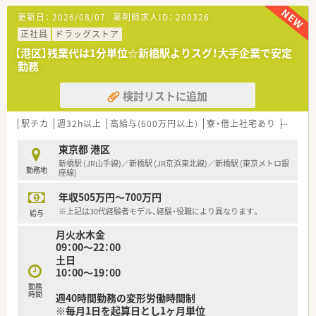
更新日：
2026/08/07
薬剤師求人ID：
200326
正社員
ドラッグストア
【港区】残業代は1分単位☆新橋駅よりスグ！大手企業で安定
勤務
検討リストに追加
駅チカ
週32h以上
高給与(600万円以上)
寮・借上社宅あり
住宅補
東京都 港区
新橋駅 (JR山手線)／新橋駅 (JR京浜東北線)／新橋駅 (東京メトロ銀
勤務地
座線)
年収505万円～700万円
※上記は30代経験者モデル、経験・役職により異なります。
給与
月火水木金
09：00～22：00
土日
10：00～19：00
勤務
時間
週40時間勤務の変形労働時間制
※毎月1日を起算日とし1ヶ月単位