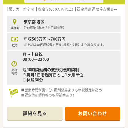
駅チカ
新卒可
高給与(600万円以上)
認定薬剤師取得支援あり
教
東京都 港区
外苑前駅 (東京メトロ銀座線)
勤務地
年収505万円～700万円
※上記は30代経験者モデル、経験・役職により異なります。
給与
月～土日祝
09：00～22：00
週40時間勤務の変形労働時間制
勤務
時間
※毎月1日を起算日とし1ヶ月単位
※休憩60分
■営業時間が長い分、調剤薬局よりも年収設定は高め
■認定薬剤師資格の取得補助あり！
詳細を見る
お問い合わせ