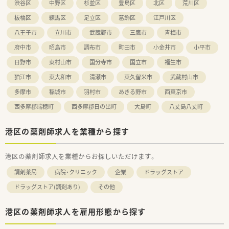
渋谷区
中野区
杉並区
豊島区
北区
荒川区
板橋区
練馬区
足立区
葛飾区
江戸川区
八王子市
立川市
武蔵野市
三鷹市
青梅市
府中市
昭島市
調布市
町田市
小金井市
小平市
日野市
東村山市
国分寺市
国立市
福生市
狛江市
東大和市
清瀬市
東久留米市
武蔵村山市
多摩市
稲城市
羽村市
あきる野市
西東京市
西多摩郡瑞穂町
西多摩郡日の出町
大島町
八丈島八丈町
港区の薬剤師求人を業種から探す
港区の薬剤師求人を業種からお探しいただけます。
調剤薬局
病院・クリニック
企業
ドラッグストア
ドラッグストア(調剤あり)
その他
港区の薬剤師求人を雇用形態から探す