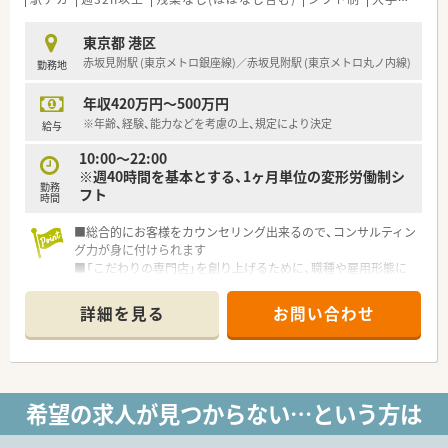
東京都 港区
赤坂見附駅 (東京メトロ銀座線)／赤坂見附駅 (東京メトロ丸ノ内線)
勤務地
年収420万円～500万円
※年齢、経験、能力などを考慮の上、規定により決定
給与
10:00～22:00
※週40時間を基本とする、1ヶ月単位の変形労働制シ
勤務
フト
時間
■総合的にお客様をカウンセリング出来るので、コンサルティン
グ力が身に付けられます
■「こだわりの専門店」を創り上げるために、職種や雇用形態に
拘らず提案が出来る風通しの良さが魅力です
■一般用医薬品（OTC医薬品）のほか、化粧品や日用品など幅広い
詳細を見る
お問い合わせ
商品を扱うことが出来、お客様への提案の幅が広がります
■お客様の健康サポート拠点の一員として働いてみませんか？
希望の求人が見つからない…という方は