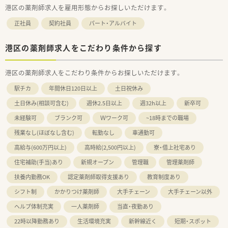
港区の薬剤師求人を雇用形態からお探しいただけます。
正社員
契約社員
パート・アルバイト
港区の薬剤師求人をこだわり条件から探す
港区の薬剤師求人をこだわり条件からお探しいただけます。
駅チカ
年間休日120日以上
土日祝休み
土日休み(相談可含む)
週休2.5日以上
週32h以上
新卒可
未経験可
ブランク可
Ｗワーク可
~18時までの職場
残業なし(ほぼなし含む)
転勤なし
車通勤可
高給与(600万円以上)
高時給(2,500円以上)
寮・借上社宅あり
住宅補助(手当)あり
新規オープン
管理職
管理薬剤師
扶養内勤務OK
認定薬剤師取得支援あり
教育制度あり
シフト制
かかりつけ薬剤師
大手チェーン
大手チェーン以外
ヘルプ体制充実
一人薬剤師
当直・夜勤あり
22時以降勤務あり
生活環境充実
新幹線近く
短期・スポット