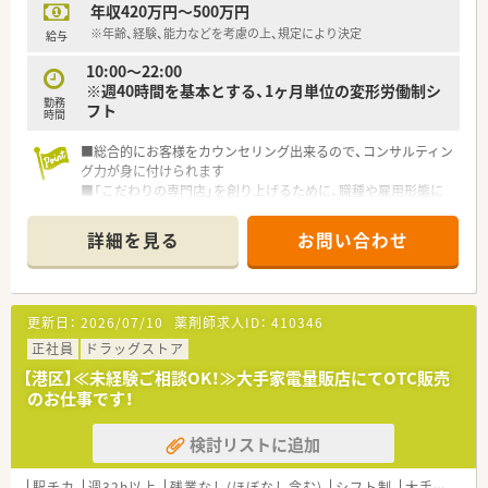
年収420万円～500万円
※年齢、経験、能力などを考慮の上、規定により決定
給与
10:00～22:00
※週40時間を基本とする、1ヶ月単位の変形労働制シ
勤務
フト
時間
■総合的にお客様をカウンセリング出来るので、コンサルティン
グ力が身に付けられます
■「こだわりの専門店」を創り上げるために、職種や雇用形態に
拘らず提案が出来る風通しの良さが魅力です
■一般用医薬品（OTC医薬品）のほか、化粧品や日用品など幅広い
詳細を見る
お問い合わせ
商品を扱うことが出来、お客様への提案の幅が広がります
■お客様の健康サポート拠点の一員として働いてみませんか？
更新日：
2026/07/10
薬剤師求人ID：
410346
正社員
ドラッグストア
【港区】≪未経験ご相談OK！≫大手家電量販店にてOTC販売
のお仕事です！
検討リストに追加
駅チカ
週32h以上
残業なし(ほぼなし含む)
シフト制
大手チェーン