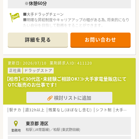
※休憩60分
■大手ドラッグチェーン
■明確な昇給制度やキャリアアップの幅がある為、将来的になり
たい自分を目指して勤務をすることができます。
■最大7日間の長期休暇取得可能♪
■OTCの経験も積めます。
詳細を見る
お問い合わせ
更新日：
2026/07/10
薬剤師求人ID：
411120
正社員
ドラッグストア
【柏市】≪30代迄・未経験ご相談OK！≫大手家電量販店にて
OTC販売のお仕事です！
検討リストに追加
駅チカ
週32h以上
残業なし(ほぼなし含む)
シフト制
大手チェーン
東京都 港区
柏駅 (JR常磐線)／柏駅 (東武野田線)
勤務地