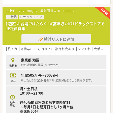
更新日：
2026/08/07
薬剤師求人ID：
189912
正社員
ドラッグストア
【港区】お台場ではたらく！≪高年収≫№1ドラッグストアで
正社員募集
検討リストに追加
駅チカ
高給与(600万円以上)
教育制度あり
シフト制
大手チェーン
東京都 港区
お台場海浜公園駅 (ゆりかもめ)
勤務地
年収505万円～700万円
※上記は30代経験者モデル、経験・役職により異なります。
給与
月～土日祝
10：00～21：00
週40時間勤務の変形労働時間制
勤務
時間
※毎月1日を起算日とし1ヶ月単位
※休憩60分