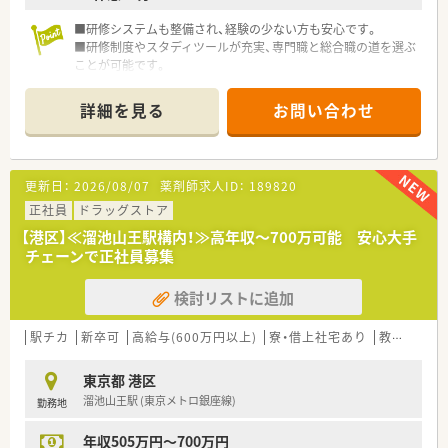
■研修システムも整備され、経験の少ない方も安心です。
■研修制度やスタディツールが充実、専門職と総合職の道を選ぶ
ことが可能です。
・専門職：薬局長・調剤エリアMgr.・教育・学術・バイヤー・薬務・
調剤推進
詳細を見る
お問い合わせ
・総合職：店長・調剤エリアMgr.・その他本部内全部署
◆患者層もビジネスマン～御家族連れまで幅広く、対人スキル・
コミュニケーション能力も身に付けられます。
更新日：
2026/08/07
薬剤師求人ID：
189820
正社員
ドラッグストア
【港区】≪溜池山王駅構内！≫高年収～700万可能 安心大手
チェーンで正社員募集
検討リストに追加
駅チカ
新卒可
高給与(600万円以上)
寮・借上社宅あり
教育制度あり
東京都 港区
溜池山王駅 (東京メトロ銀座線)
勤務地
年収505万円～700万円