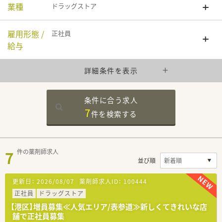
業種
ドラッグストア
雇用形態 /
正社員
給与
詳細条件を表示
条件に合う求人
7
件を
検索する
7
件の薬剤師求人
並び順
更新日：
2026/08/07
薬剤師求人ID：
100444
正社員
ドラッグストア
【港区】増員募集≪人気エリア/表参道≫新しくてきれいな店
舗で正社員募集