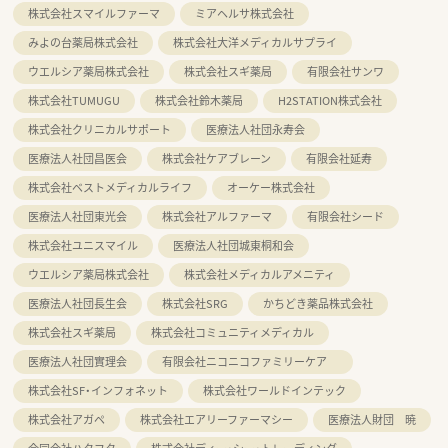
株式会社スマイルファーマ
ミアヘルサ株式会社
みよの台薬局株式会社
株式会社大洋メディカルサプライ
ウエルシア薬局株式会社
株式会社スギ薬局
有限会社サンワ
株式会社TUMUGU
株式会社鈴木薬局
H2STATION株式会社
株式会社クリニカルサポート
医療法人社団永寿会
医療法人社団昌医会
株式会社ケアブレーン
有限会社延寿
株式会社ベストメディカルライフ
オーケー株式会社
医療法人社団東光会
株式会社アルファーマ
有限会社シード
株式会社ユニスマイル
医療法人社団城東桐和会
ウエルシア薬局株式会社
株式会社メディカルアメニティ
医療法人社団長生会
株式会社SRG
かちどき薬品株式会社
株式会社スギ薬局
株式会社コミュニティメディカル
医療法人社団實理会
有限会社ニコニコファミリーケア
株式会社SF・インフォネット
株式会社ワールドインテック
株式会社アガペ
株式会社エアリーファーマシー
医療法人財団 暁