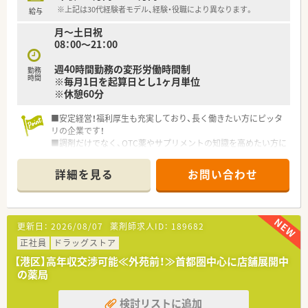
※上記は30代経験者モデル、経験・役職により異なります。
給与
月～土日祝
08：00～21：00
週40時間勤務の変形労働時間制
勤務
時間
※毎月1日を起算日とし1ヶ月単位
※休憩60分
■安定経営！福利厚生も充実しており、長く働きたい方にピッタ
リの企業です！
■調剤だけでなく、OTC薬やサプリメントの知識を高めたい方に
もオススメ♪
■未経験の方でも人とコミュニケーションをとるのが好き、とい
詳細を見る
お問い合わせ
う方にはお勧めの職場です。もちろんコミュ力に自身のある方
も高年収が狙えます。
■プライベートブランドの評価も高い有名ドラッグで働くチャ
ンスです！
更新日：
2026/08/07
薬剤師求人ID：
189682
■この求人はプレミア高収入求人特集に掲載中です■
正社員
ドラッグストア
【港区】高年収交渉可能≪外苑前！≫首都圏中心に店舗展開中
の薬局
検討リストに追加