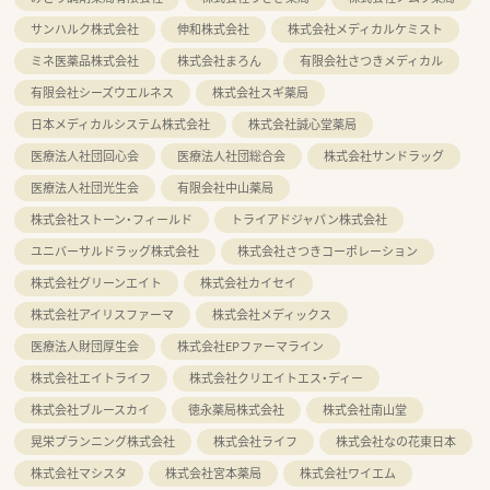
サンハルク株式会社
伸和株式会社
株式会社メディカルケミスト
ミネ医薬品株式会社
株式会社まろん
有限会社さつきメディカル
有限会社シーズウエルネス
株式会社スギ薬局
日本メディカルシステム株式会社
株式会社誠心堂薬局
医療法人社団回心会
医療法人社団総合会
株式会社サンドラッグ
医療法人社団光生会
有限会社中山薬局
株式会社ストーン・フィールド
トライアドジャパン株式会社
ユニバーサルドラッグ株式会社
株式会社さつきコーポレーション
株式会社グリーンエイト
株式会社カイセイ
株式会社アイリスファーマ
株式会社メディックス
医療法人財団厚生会
株式会社EPファーマライン
株式会社エイトライフ
株式会社クリエイトエス・ディー
株式会社ブルースカイ
徳永薬局株式会社
株式会社南山堂
晃栄プランニング株式会社
株式会社ライフ
株式会社なの花東日本
株式会社マシスタ
株式会社宮本薬局
株式会社ワイエム