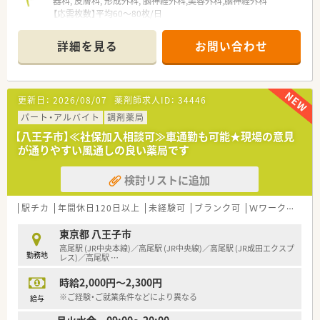
器科, 皮膚科, 形成外科, 脳神経外科,美容外科,脳神経外科
【応需枚数】平均60～80枚/日
【人員】薬剤師 常勤2名 パート3名 常時2～3名
事務 常勤1名 パート1名 常時1～2名
詳細を見る
お問い合わせ
【機材】薬歴（電子）, 散剤（Vマス）,監査システム
＼ 企業の特徴 ／
■八王子駅の近くに3店舗を展開。
更新日：
2026/08/07
薬剤師求人ID：
34446
無理な異動は無く、腰を据えて長く働ける環境です。
■調剤過誤防止システム等、機械化も進んでおり業務の効率化も
パート・アルバイト
調剤薬局
図っています！
【八王子市】≪社保加入相談可≫車通勤も可能★現場の意見
■認定薬剤師の資格も8割の方が取得されています。
が通りやすい風通しの良い薬局です
■各店舗もきれいに整理整頓されており、気持ち良くお仕事する
環境が整っています。
検討リストに追加
■有給消化率80％！
残業も少なめのためライフワークバランス◎
■幅広い年齢層の方がご活躍されている薬局です。
駅チカ
年間休日120日以上
未経験可
ブランク可
Ｗワーク可
教
■在宅も個人・施設で計20件程度対応を行っています。
■「地域密着型の薬局で働きたい」という方にオススメです。
東京都 八王子市
高尾駅 (JR中央本線)／高尾駅 (JR中央線)／高尾駅 (JR成田エクスプ
勤務地
レス)／高尾駅
…
時給2,000円～2,300円
※ご経験・ご就業条件などにより異なる
給与
月火水金 09:00～20:00