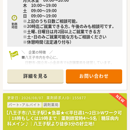
木 10:00～19:00
土 09:00～19:00
日 09:00～19:00
※上記のうち日数ご相談可能。
勤務
※20時迄ご就業できる方。午後のみも相談可です。
時間
※土曜、日曜日は月2回以上ご就業できる方
※土・日のみご就業可能な方もご相談ください
※休憩時間（法定通り付与）
＼ 企業の特徴 ／
■八王子市内を中心に、
日野市・国立市・小金井市で8店舗薬局を経営しています。
■地域密着型の経営で地域からの信頼が厚い薬局です。
■幅広い年齢層の社員が活躍しており、腰を据えて長く働ける環
詳細を見る
お問い合わせ
境です。
■助け合う社風の為、お休みも融通が利きやすく職場環境です。
■トップダウンではなく、現場の意見を尊重して頂ける企業で
す。
更新日：
2026/08/07
薬剤師求人ID：
155877
パート・アルバイト
調剤薬局
【八王子市/八王子駅】★急募★≪平日週1～2日≫Wワーク可
｜18時もしくは19時まで｜薬剤師常時4～5名｜糖尿病内
科メイン♪｜八王子駅より徒歩3分の好立地！