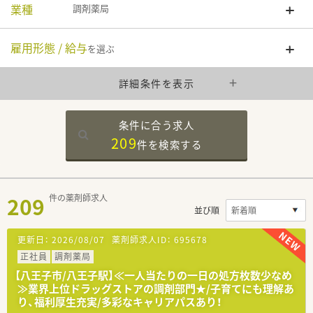
業種
調剤薬局
雇用形態 / 給与
を選ぶ
詳細条件を表示
条件に合う求人
209
件を
検索する
209
件の薬剤師求人
並び順
更新日：
2026/08/07
薬剤師求人ID：
695678
正社員
調剤薬局
【八王子市/八王子駅】≪一人当たりの一日の処方枚数少なめ
≫業界上位ドラッグストアの調剤部門★/子育てにも理解あ
り、福利厚生充実/多彩なキャリアパスあり！