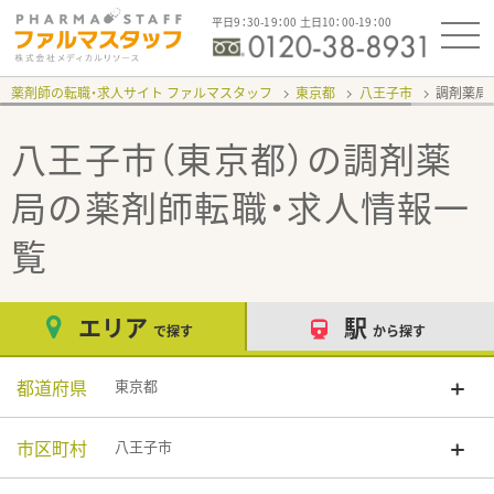
平日9：30-19：00 土日10：00-19：00
薬剤師の転職・求人サイト ファルマスタッフ
東京都
八王子市
調剤薬局
八王子市（東京都）の調剤薬
局
の薬剤師転職・求人情報一
覧
エリア
駅
で探す
から探す
都道府県
東京都
市区町村
八王子市