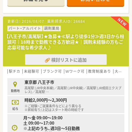
■1日あたりの平均処方箋枚数は50枚から70枚で、薬剤師2名体
制で対応します。
【勤務実態について】
更新日：
2026/08/07
薬剤師求人ID：
26684
■平日の営業時間は19時まで、土曜日は17時までとなっており、
終業後の時間も確保しやすいです。
パート・アルバイト
調剤薬局
■1日の処方箋枚数も適切で、人員体制も整っているため、過度
【八王子市/高尾駅】★急募★≪駅より徒歩1分≫週3日から相
な残業は発生しにくい環境です。
談可｜18時まで勤務できる方歓迎★｜調剤未経験の方もご
■お互いに助け合う風土があるため、お子様の学校行事などでの
応募可能な希少求人♪
希望休も柔軟に相談できます。
検討リストに追加
【こんな方にオススメ】
■大手チェーン薬局よりも、アットホームで地域に密着した薬局
で働きたい方におすすめです。
駅チカ
未経験可
ブランク可
Ｗワーク可
教育制度あり
大手チェーン以外
■仕事と私生活のバランスを大切にしながら、薬剤師としてのキ
ャリアを継続したい方に最適です。
東京都 八王子市
■経営者との距離が近い環境で、自身の意見やアイデアを薬局運
高尾駅 (JR中央本線)／高尾駅 (JR中央線)／高尾駅 (JR成田エクスプ
勤務地
営に反映させたい方にぴったりです。
レス)／高尾駅
…
時給2,000円～2,300円
※ご経験・ご就業条件などにより異なる
給与
※昇給有り/上記はスタート時の時給です
月～金 09:00～19:00
土 09:00～17:00
※上記のうち、週3日～5日勤務