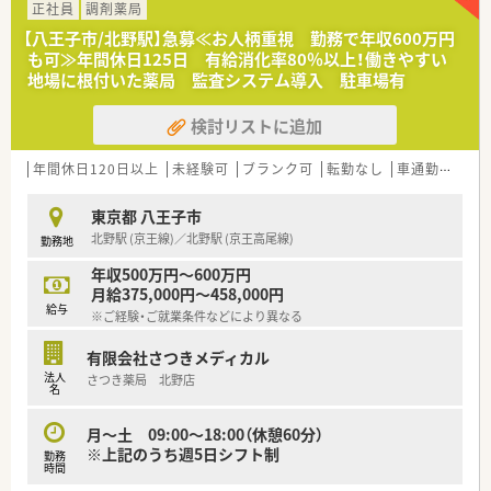
≪企業特徴≫
正社員
調剤薬局
■東証プライム市場上場企業です！
【八王子市/北野駅】急募≪お人柄重視 勤務で年収600万円
■723店舗展開中の調剤併設型ドラッグストアチェーン。
も可≫年間休日125日 有給消化率80％以上！働きやすい
■関東東海一都七県に展開、東京・神奈川の合計店舗数業界
地場に根付いた薬局 監査システム導入 駐車場有
NO.1！
■連続成長33年更新中、業界トップクラスの経常利益（2020年の
検討リストに追加
コロナ禍以降も継続）
■店舗の９割以上が住宅街立地に展開しています。
年間休日120日以上
未経験可
ブランク可
転勤なし
車通勤可
高給
≪充実した研修制度≫
■本社近くに調剤研修センター、在宅研修センターがあり、全体
東京都 八王子市
的な知識の底上げ、基礎の徹底を実現しております。
北野駅 (京王線)／北野駅 (京王高尾線)
勤務地
■入社後は店舗着任前に薬局を模した調剤研修センターで調剤
手技、機器操作等、一連の薬局業務を実戦形式で習得いただけま
年収500万円～600万円
す。
月給375,000円～458,000円
給与
※ご経験・ご就業条件などにより異なる
≪調剤、在宅にも非常に力を入れています≫
■調剤併設型ドラッグストアの中でも以前から「調剤」「在宅」な
有限会社さつきメディカル
どの保険調剤領域にとても注力されています。
法人
さつき薬局 北野店
■ドラッグストアの併設調剤薬局の他に専門調剤薬局、ニーズが
名
高まっている在宅医療についてもエリア在宅担当を配置して積
極的に対応をされています。
月～土 09:00～18:00（休憩60分）
カウンセリングも含め正にトータルヘルスケアの名にふさわし
※上記のうち週5日シフト制
勤務
い体制です。
時間