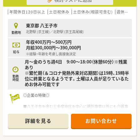
■在宅医療に積極的に取り組んでおり、クリーンベンチを完備し
た店舗や往診同行を行っている店舗もあります。
年間休日120日以上
土日祝休み
土日休み(相談可含む)
週休2.5日以上
■府中市に在宅調剤センターを開局し、専門性を高めることで効
率的かつ持続可能な成長を目指しています。また、在宅医療に特
東京都 八王子市
化したキャリアを形成することも可能です。
北野駅 (京王線)／北野駅 (京王高尾線)
勤務地
＼環境面について／
年収400万円～500万円
■全店で電子薬歴、ピッキング監査システムを導入しており、業
月給300,000円～390,000円
務効率化と安全性（ミス削減）の両方を追及する機械化にも力を
給与
※経験・年齢を考慮し面接後決定
入れております。
月～金のうち週4日 9:00～18:00（休憩60分）※残業
■全店舗、薬歴をクラウド化することにより、患者様の服用履歴
あり
をどこの店舗でも全て確認をすることができ、
※繁忙期（＆コロナ発熱外来対応期間）は19時、19時半
当患者様は近所のどの店舗に行っても、安心して服薬指導を受け
勤務
位に終業となるようです。土曜は人員が足りているた
ることができます。また、AIを活用した薬歴システムを導入予定
時間
めお休み可能です
です。
＼福利厚生について／
◎企業の特徴◎
■在宅専任、ラウンダー、週休3日（年間休日156日 ※店舗によ
ります）での働き方も選択可能です。
■八王子市を含む三多摩地区を中心に調剤事業以外にも介護事
■ワークライフバランスが整っており、全社平均の残業時間が約
業（介護関係、リネン関係）の関連会社を運営し、安定した経営を
10h/月、有休消化率は約88％となっています。
行っています。
詳細を見る
お問い合わせ
■お子様が小学校に入学されるまで、最大1日2時間まで短縮で
きるなど大手チェーン薬局並みの育児時短制度が整っています。
■ドミナント展開で一定エリアに店舗が集中しているため、地域
密着の医療が実現できるとともに、転居を伴う異動もないため、