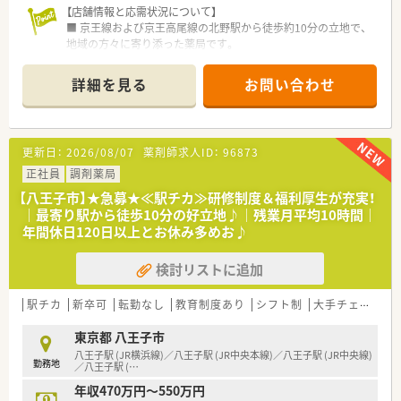
≪安心して長く働ける労働環境≫
【店舗情報と応需状況について】
■会長や社長は薬剤師です。
■ 京王線および京王高尾線の北野駅から徒歩約10分の立地で、
そのため薬剤師の気持ちを理解し汲んだ企業カラー、組織を構築
地域の方々に寄り添った薬局です。
してこられています。
■ 応需科目は内科と整形外科が主であり、外来8割、在宅2割の割
■従業員の労働環境整備にも配慮があり、年間休日115日。5日
合で処方箋を応需しております。
詳細を見る
お問い合わせ
連続休暇制度(取得率96.7％)、有給取得数も平均で10日以上。
■ 1日あたりの平均処方箋応需枚数は70～80枚程度で、薬剤師
残業は全社平均5～15h程度です。
は常時3～4名体制で対応しています。
■妊娠中5時間までの時短勤務可、妊産婦検診時は公休・有給使
用無し
【求人情報について】
更新日：
2026/08/07
薬剤師求人ID：
96873
■育児休業中に週1～2日のフレキシブル勤務可、復職後はお子
■ 年間休日125日程度と多く、ワークライフバランスを重視した
様が小学校3年生の学年末まで5時間の時短勤務可、最大10日ま
い方に最適な求人情報です。
正社員
調剤薬局
での看護休暇が取得できます。
■ 有給休暇取得率は80%以上と高い実績があり、しっかりお休
【八王子市】★急募★≪駅チカ≫研修制度＆福利厚生が充実！
みを取得できる環境が整っています。
｜最寄り駅から徒歩10分の好立地♪｜残業月平均10時間｜
≪キャリアパスが豊富≫
■ 経験や条件により年収500万円から600万円スタートも可能
年間休日120日以上とお休み多めお♪
■年間50店舗の出店を予定しており、出店に伴い薬局長やエリ
であり、高収入を目指せます。
アマネジャーのポジションが多数。
■1年以内での薬局長就任へ向けた習熟も実施しており、ご経験
検討リストに追加
【こんな方にオススメ】
を活かした早期のポジションアップが目指せます。
■ 転居を伴う異動がなく、八王子市を中心とした地域に密着し
て長く働きたい方にオススメです。
駅チカ
新卒可
転勤なし
教育制度あり
シフト制
大手チェーン以外
■ プライベートを大切にし、年間休日や残業時間の少なさから
ワークライフバランスを保ちたい方に最適です。
東京都 八王子市
■ 多様な専門チームや管理職候補として、キャリアアップに挑
八王子駅 (JR横浜線)／八王子駅 (JR中央本線)／八王子駅 (JR中央線)
勤務地
戦したいという自主性のある方に適しています。
／八王子駅 (
…
年収470万円～550万円