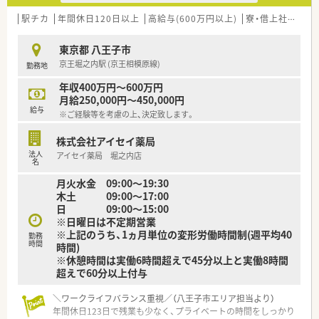
現状に満足せず常に学び続ける姿勢のある方を歓迎します。
■在宅訪問時には車の運転が必要となるため、運転免許を所持
駅チカ
年間休日120日以上
高給与(600万円以上)
寮・借上社宅あり
し、外来から在宅まで幅広く活躍したい方を募集しています。
東京都 八王子市
【職場環境と雰囲気】
京王堀之内駅 (京王相模原線)
勤務地
■20代から40代の若手・中堅層が中心となって活躍しており、ス
タッフ間のコミュニケーションが活発で活気ある職場です。
年収400万円～600万円
■多くのスタッフが子育てを経験しているため、家庭の事情に対
月給250,000円～450,000円
する理解が非常に深く、互いに助け合う風土があります。
給与
※ご経験等を考慮の上、決定致します。
■2階には広々とした休憩室が完備されており、お昼休みにはリ
ラックスしたり仲間と勉強したりと自由に過ごせる空間です。
株式会社アイセイ薬局
法人
アイセイ薬局 堀之内店
【法人特徴について】
名
■八王子市内を中心に病院門前薬局をドミナント展開しており、
月火水金 09:00～19:30
地域活動にも積極的に参加している安定感のある法人です。
木土 09:00～17:00
■代表者自身も現役の薬剤師であるため、現場の課題をしっかり
日 09:00～15:00
と把握しており、働きやすい環境作りに注力されています。
※日曜日は不定期営業
■グループ全体での研修や学術大会への参加を推奨しており、会
※上記のうち、1ヵ月単位の変形労働時間制(週平均40
社負担でスキルアップを目指せる教育体制が整っています。
勤務
時間
時間)
※休憩時間は実働6時間超えで45分以上と実働8時間
超えで60分以上付与
＼ワークライフバランス重視／（八王子市エリア担当より）
年間休日123日で残業も少なく、プライベートの時間をしっかり