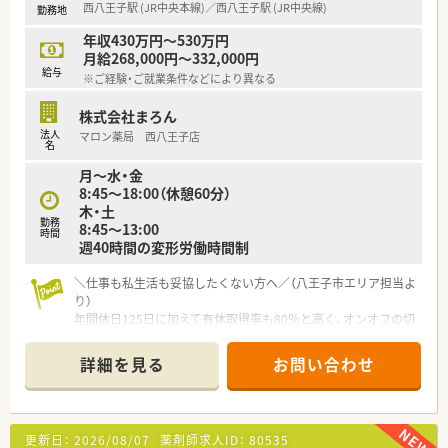
西八王子駅 (JR中央本線)／西八王子駅 (JR中央線)
勤務地
年収430万円～530万円
月給268,000円～332,000円
給与
※ご経験・ご就業条件などにより異なる
株式会社まろん
法人
マロン薬局 西八王子店
名
月～水・金
8:45～18:00（休憩60分）
木・土
勤務
8:45～13:00
時間
週40時間の変形労働時間制
＼仕事も私生活も妥協したくない方へ／（八王子市エリア担当よ
り）
年間休日125日に加えて有休取得率も80％と高く、オンオフの切
り替えが抜群です。残業も1分単位で支給される納得の環境で、
自分時間を大切にしながら働けますよ。
詳細を見る
お問い合わせ
＊------------------------------------------＊
【店舗情報と応需状況について】
■JR中央本線の西八王子駅から徒歩5分という好立地にあり、毎
更新日：
2026/08/07
薬剤師求人ID：
80535
日の通勤ストレスが少ない非常に利便性の高い店舗でございま