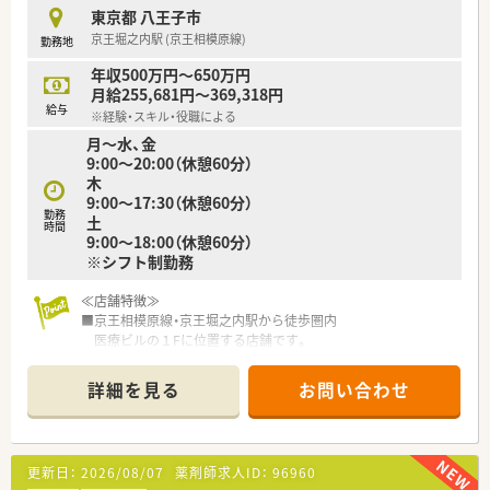
■勤続年数の長い社員が非常に多く在籍しており、経験豊富なス
東京都 八王子市
タッフが揃っているため離職率が低く安定しているのが特徴で
京王堀之内駅 (京王相模原線)
勤務地
す。
■ドクターとの信頼関係が厚いため、疑義照会などもスムーズに
年収500万円～650万円
行うことができ、薬剤師としての職能を発揮しやすい職場です。
月給255,681円～369,318円
給与
※経験・スキル・役職による
【勤務実態について】
月～水、金
■水曜日が固定のお休みとなっているため、平日に予定を立てや
9:00～20:00（休憩60分）
すく、ワークライフバランスを重視したい方には最適な職場で
木
す。
9:00～17:30（休憩60分）
■門前の受付が18時に終了するため、患者様の切れが良く、閉局
勤務
土
後の残業も少ないため18時台には退勤できることが多いです。
時間
9:00～18:00（休憩60分）
■勤怠管理は1分単位で厳密に行われており、サービス残業がな
※シフト制勤務
いため、働いた分だけしっかりと評価される仕組みが整っていま
す。
≪店舗特徴≫
■京王相模原線・京王堀之内駅から徒歩圏内
医療ビルの１Fに位置する店舗です。
■ドラッグストア併設店の多い薬局ですがこちらは調剤専門と
なります。
詳細を見る
お問い合わせ
■門前クリニックは内科, 消化器科, 小児科, 呼吸器科,アレルギ
ー科
平均30～40枚/日、薬剤師数2～3名と配置充実。
※配属先は面接後に最終提示となります。
更新日：
2026/08/07
薬剤師求人ID：
96960