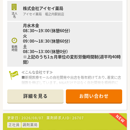
株式会社アイセイ薬局
法人
アイセイ薬局 堀之内駅前店
名
月水木金
08：30～19：00（休憩60分）
火
09：00～18：30（休憩60分）
土
勤務
時間
08：30～13：00（休憩0分）
※上記のうち1ヵ月単位の変形労働時間制(週平均40時
間）
≪こんな会社です≫
■新規医療モールの自社開発や出店を毎年続けており、着実に店
舗数を伸ばしています。M&Aだけではなく自社開発を積極的に
進めることで、安定した店舗展開を実現しています。
■「個人クリニック・医療モール」から処方箋を主に応需してお
詳細を見る
お問い合わせ
り、地域密着型の展開を
しているので患者様と距離が近く、1人1人に向き合った医療
の提供が可能です。
■ノルマなども無くノビノビと成長する環境を意識している為、
更新日：
2026/08/07
薬剤師求人ID：
26707
非常に働きやすい社風です。
■医療モール?個人医院?総合病院前など様々な形態で運営して
正社員
調剤薬局
おり色々な経験を積む事が可能です。