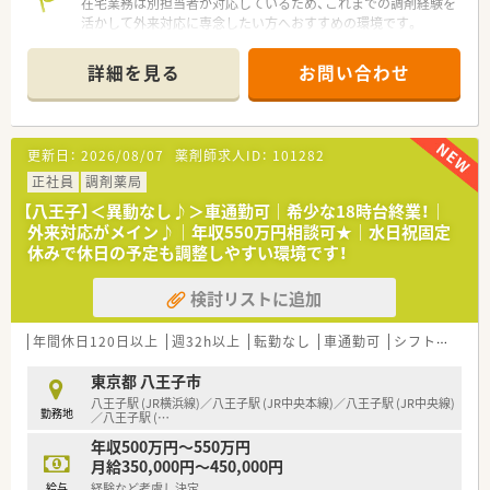
在宅業務は別担当者が対応しているため、これまでの調剤経験を
活かして外来対応に専念したい方へおすすめの環境です。
＊------------------------------------------＊
詳細を見る
お問い合わせ
【店舗情報と応需状況について】
■JR各線の八王子駅から徒歩3分という好立地にあり、悪天候の
日でもストレスなく快適に通勤ができる調剤薬局です。
■処方箋は内科40％、糖尿病内科30％、心療内科20％、その他面
更新日：
2026/08/07
薬剤師求人ID：
101282
対応20％と、幅広い内容をバランスよく応需しています。
■近隣の内科クリニックが人気のため、処方箋枚数は1日あたり
正社員
調剤薬局
80枚から90枚ほどにのぼり着実に成長を続けています。
【八王子】＜異動なし♪＞車通勤可｜希少な18時台終業！｜
■かかりつけ件数などに対する各種ノルマは一切設定されてい
外来対応がメイン♪｜年収550万円相談可★｜水日祝固定
ないため、患者様へ必要なサービスを安心して提供できます。
休みで休日の予定も調整しやすい環境です！
【職場環境と雰囲気】
検討リストに追加
■薬剤師は全員が女性スタッフで構成されており、20代から60
代にいたるまで幅広い年齢層のメンバーが活躍しています。
■管理薬剤師は非常に責任感のある方で周囲からの信頼も厚く、
年間休日120日以上
週32h以上
転勤なし
車通勤可
シフト制
大
スタッフ同士も互いにフォローし合える良好な雰囲気です。
■ビルの1階が店舗スペース、2階が広々とした休憩室として確保
東京都 八王子市
されており、お昼休憩時などは快適にリフレッシュできます。
八王子駅 (JR横浜線)／八王子駅 (JR中央本線)／八王子駅 (JR中央線)
勤務地
／八王子駅 (
…
【募集背景と求める人物像について】
年収500万円～550万円
■近隣にある医療機関の動向に伴う処方箋枚数の増加や、パート
月給350,000円～450,000円
スタッフの欠員が出たことに伴い正社員を増員募集します。
給与
経験など考慮し決定