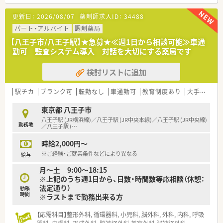
■調剤過誤防止システム等、機械化も進んでおり業務の効率化も
図っています！
更新日：
2026/08/07
薬剤師求人ID：
34488
■認定薬剤師の資格も8割の方が取得されています。
■各店舗もきれいに整理整頓されており、気持ち良くお仕事する
パート・アルバイト
調剤薬局
環境が整っています。
【八王子市/八王子駅】★急募★≪週1日から相談可能≫車通
■有給消化率80％！
勤可 監査システム導入 対話を大切にする薬局です
残業も少なめのためライフワークバランス◎
■幅広い年齢層の方がご活躍されている薬局です。
検討リストに追加
■在宅も個人・施設で計20件程度対応を行っています。
■「地域密着型の薬局で働きたい」という方にオススメです。
駅チカ
ブランク可
転勤なし
車通勤可
教育制度あり
大手チェーン以外
東京都 八王子市
八王子駅 (JR横浜線)／八王子駅 (JR中央本線)／八王子駅 (JR中央線)
勤務地
／八王子駅 (
…
時給2,000円～
※ご経験・ご就業条件などにより異なる
給与
月～土 9:00～18:15
※上記のうち週1日から、日数・時間数等応相談（休憩：
法定通り）
勤務
時間
※ラストまで勤務出来る方
【応需科目】整形外科, 循環器科, 小児科, 脳外科, 外科, 内科, 呼吸