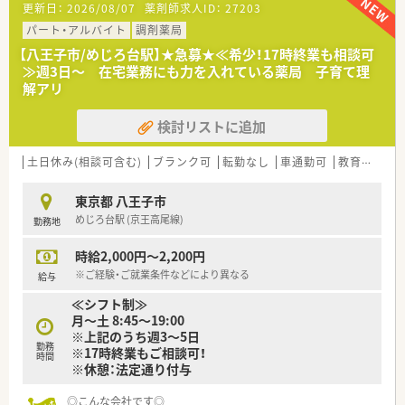
更新日：
2026/08/07
薬剤師求人ID：
27203
■正社員・パート社員・準社員・契約社員・アルバイトなど、
ライフスタイルに応じた就業形態があり！
パート・アルバイト
調剤薬局
【八王子市/めじろ台駅】★急募★≪希少！17時終業も相談可
＼ 研修について ／
≫週3日～ 在宅業務にも力を入れている薬局 子育て理
■未経験者には新卒同様のフルパッケージ（座学・OTC含めて最
解アリ
長2年）の教育体制があります！
模擬調剤室などを準備した専用の研修センターを設置してい
検討リストに追加
ます
■調剤コースとOTCコース、目指したい薬剤師像に応じて選べま
す
土日休み(相談可含む)
ブランク可
転勤なし
車通勤可
教育制度あり
■調剤スキルやOTCカウンセリングスキルのみならず、
コミュニケーションスキルやマネジメントスキルまで学べる
東京都 八王子市
内容です
めじろ台駅 (京王高尾線)
勤務地
＼ 子育て世代を応援！ ／
時給2,000円～2,200円
■女性のワーク・ライフ・バランスを推進する優良企業として、
厚生労働省認定の「えるぼしマーク」(最高位である3段階目)を
※ご経験・ご就業条件などにより異なる
給与
取得しています
≪シフト制≫
■プラチナくるみんマークも取得しており、子育てをサポートし
月～土 8:45～19:00
ている企業のため女性の方はもちろん、
※上記のうち週3～5日
男性の育休取得実績ありなど、男女ともに働きやすい社風で
勤務
※17時終業もご相談可！
す。
時間
※休憩：法定通り付与
■育児休業はお子様が3歳になるまで延長することが可能です！
時短勤務制度もあり♪ お子さんが中学1年生になるまで延長
◎こんな会社です◎
も可能です。