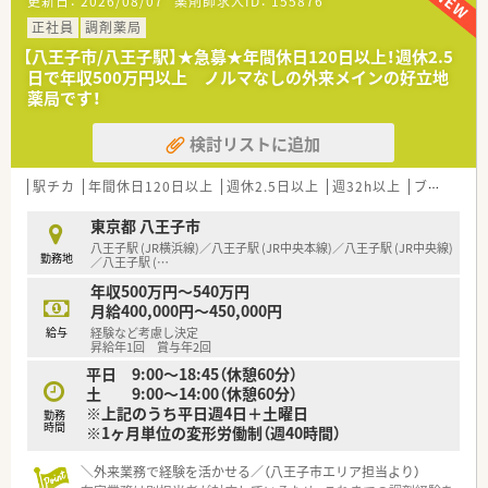
更新日：
2026/08/07
薬剤師求人ID：
155876
い方です。
■在宅は1件のみ。
正社員
調剤薬局
他担当者が対応しているため、皆様には外来対応をお願いしま
【八王子市/八王子駅】★急募★年間休日120日以上！週休2.5
す。
日で年収500万円以上 ノルマなしの外来メインの好立地
■ビル1階に店舗があり、2回は休憩室となっています。
薬局です！
■ノルマございません！
■外来で活躍したいという方にオススメです。
検討リストに追加
■調剤室がかなりコンパクトな為、調剤・監査・投薬と時間毎に役
割分担がなされています。
駅チカ
年間休日120日以上
週休2.5日以上
週32h以上
ブランク可
＼企業の特徴／
■グループ含め東京都をメインに、山梨県、滋賀県に計16店舗調
東京都 八王子市
剤薬局を運営しています。
八王子駅 (JR横浜線)／八王子駅 (JR中央本線)／八王子駅 (JR中央線)
勤務地
■地域に患者さまの身近な相談相手として、地域に密着した「か
／八王子駅 (
…
かりつけ薬局」を目指しています。
年収500万円～540万円
■「かかりつけ」に対してノルマは設定されておらず、
月給400,000円～450,000円
必要な患者様に必要なサービスを提供するというスタンスで
給与
経験など考慮し決定
す。
昇給年1回 賞与年2回
■大型店を持たず、門前クリニックと良い関係性を築きながら定
平日 9:00～18:45（休憩60分）
着率の高い安定経営をしております。
土 9:00～14:00（休憩60分）
■数年に1店舗程度のペースで新規開局も行っています。
※上記のうち平日週4日＋土曜日
勤務
無理なく展開できるよう着実に運営されています。
時間
※1ヶ月単位の変形労働制（週40時間）
■無理な異動は行わず、基本的には店舗ごとに採用を行っていま
す。
＼外来業務で経験を活かせる／（八王子市エリア担当より）