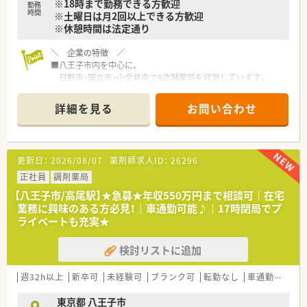
※18時まで勤務できる方歓迎
勤務
時間
※土曜日は月2回以上できる方歓迎
※休憩時間は法定通り
＼ 企業の特徴 ／
■八王子市内を中心に、
日野市・国立市・小金井市で8店舗薬局を経営しています。
■地域密着型の経営で地域からの信頼が厚い薬局です。
■幅広い年齢層の社員が活躍しており、腰を据えて長く働ける環
詳細を見る
お問い合わせ
境です。
■助け合う社風の為、お休みも融通が利きやすく職場環境です。
■トップダウンではなく、現場の意見を尊重して頂ける企業で
す。
更新日：
2026/08/07
薬剤師求人ID：
26296
＼ こんな薬局です ／
正社員
調剤薬局
■内科・循環器・神経内科・耳鼻科・整形外科ほか複数科目応需
【八王子市/高尾駅】★急募★年収550万円まで相談可｜在宅
■調剤だけでなく、一般の医薬品知識を深めたい方にもオススメ
業務に興味のある方必見！｜車通勤可能♪｜17時閉局でプ
の環境です！
ライベートも充実★
検討リストに追加
週32h以上
新卒可
未経験可
ブランク可
転勤なし
車通勤可
高給
東京都 八王子市