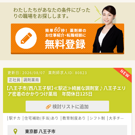
＼教育・研修について／
従業員にとっても安心して働ける環境です。
■全社員に対して専門分野におけるテストを月2回行う他、勉強
わたしたちがあなたの条件にぴった
会を開いたり、いろいろな研修講習にも参加しています。
■在宅業務にも以前から積極的に取り組んでおり、このエリアで
りの職場をお探しします。
■海外研修の実施もあり、アメリカもしくはヨーロッパで先端医
はトップクラスの件数を誇ります。そのため、最新の監査機を導
療に触れる機会もございます。（7～10日程度）
入するなど業務の効率化、薬剤師の負担軽減も図っています。
■実務実習指導薬剤師が複数名在籍しており、新卒薬剤師も毎年
採用しています。
■年間休日125日程度、有給休暇取得率は80％、残業は月10時間
程度と仕事とお休みのメリハリが効きワークライフバランスが
＼こんな方におすすめ／
とれる環境です。
■東京多摩地区に集中して店舗展開をしていますので、転居を伴
■社員の自主性を大事にしており、若手社員の意見も取り入れて
う転勤もなく地域に根付いたご就業が可能です。
くれるなど、社員と社長との垣根が低く、雰囲気やチームワーク
■総合病院前薬局や広域型薬局、在宅特化型薬局など幅広く様々
を大事にしています。
な経験を積みたい方にはたくさんのチャンスがあります。
■今後も着実に新店舗展開をしていきますので、薬局長やマネー
■要職のポジションも複数あり、チャレンジしたいという自主性
更新日：
2026/08/07
薬剤師求人ID：
80823
ジャーなどキャリアップしたい方も大歓迎です☆
を大事にしてくれる社風がございます。
正社員
調剤薬局
【八王子市/西八王子駅】≪駅近≫綺麗な調剤室♪八王子エリ
ア密着のかかりつけ薬局 年間休日125日
検討リストに追加
駅チカ
住宅補助(手当)あり
教育制度あり
シフト制
大手チェーン以外
東京都 八王子市