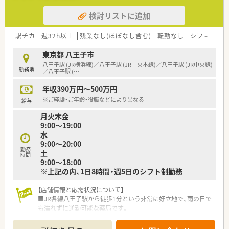
検討リストに追加
【職場環境と雰囲気】
■ 社員同士の仲が非常に良く、活発な意見交換ができる風通し
の良い職場環境が特徴です。
駅チカ
週32h以上
残業なし(ほぼなし含む)
転勤なし
シフト制
■ 正社員が7名活躍しており、常時8～9名の薬剤師体制で安心し
て業務に取り組めます。
東京都 八王子市
■ 事務員も常時5～6名在籍しているため、薬剤師は調剤業務に
八王子駅 (JR横浜線)／八王子駅 (JR中央本線)／八王子駅 (JR中央線)
勤務地
集中しやすい体制が整っています。
／八王子駅 (
…
年収390万円～500万円
※ご経験・ご年齢・役職などにより異なる
給与
月火木金
9:00～19:00
水
9:00～20:00
勤務
土
時間
9:00～18:00
※上記の内、1日8時間・週5日のシフト制勤務
【店舗情報と応需状況について】
■JR各線八王子駅から徒歩1分という非常に好立地で、雨の日で
も濡れずに通勤可能な薬局です。
■脳外科や内科、整形外科、小児科など幅広い診療科目を応需し
ており、1日平均150〜180枚の処方箋に対応しています。