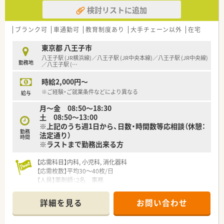
が用意されており生活面でのサポートも万全です。
検討リストに追加
ブランク可
車通勤可
教育制度あり
大手チェーン以外
在宅
東京都 八王子市
八王子駅 (JR横浜線)／八王子駅 (JR中央本線)／八王子駅 (JR中央線)
勤務地
／八王子駅 (
…
時給2,000円～
※ご経験・ご就業条件などにより異なる
給与
月～金 08:50～18:30
土 08:50～13:00
※上記のうち週1日から、日数・時間数等応相談（休憩：
勤務
法定通り）
時間
※ラストまで勤務出来る方
【応需科目】内科, 小児科, 消化器科
【応需枚数】平均30～40枚/日
【人員】薬剤師：2名 事務
＼ 企業の特徴 ／
詳細を見る
お問い合わせ
■八王子駅の近くに3店舗を展開。
無理な異動は無く、腰を据えて長く働ける環境です。