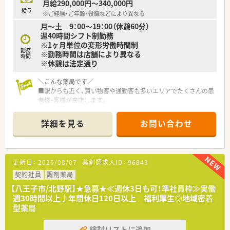
月給290,000円～340,000円
給与
※ご経験・ご年齢・役職などにより異なる
月～土 9：00～19：00（休憩60分）
週40時間シフト制勤務
※1ヶ月単位の変形労働時間制
勤務
※勤務時間は店舗により異なる
時間
※休憩は法定通り
＼こんな薬局です／
■駅からも近く、買い物客や通勤客も多いエリアでたくさんの患
者様・客様が来店します。
■近隣には耳鼻科や内科をはじめ様々なクリニックがあり、幅広
い科目の処方箋を応需しています。
詳細を見る
お問い合わせ
■OTCや日用品の取り扱いもあり、来店しやすい店舗作りをして
います。
＼こんな企業です／
更新日：
2026/08/07
薬剤師求人ID：
96843
■日野市、八王子市の多摩エリアを中心に全体で26店舗を展開
している会社です。
契約社員
調剤薬局
■東京多摩地区に集中して店舗展開をしていますので、転居を伴
【八王子市/北野駅】★急募★≪週休3日も可！準社員枠≫実働
う転勤もなく地域に根付いたご就業が可能です。
週30時間以上♪年間休日120日以上 福利厚生◎地域密着
■店舗形態も総合病院前薬局や広域型薬局、在宅特化型薬局等幅
型薬局
広く様々な経験を積め成長できる環境です。
検討リストに追加
＼在宅業務への取り組みについて／