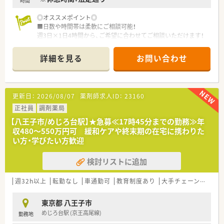
時間
◎オススメポイント◎
■日数や時間帯は柔軟にご相談可能！
週3日×1日4時間から、ご希望に合わせてご相談いただけます！
■車通勤可能！
マイカー通勤が可能な求人です★
詳細を見る
お問い合わせ
運転免許をお持ちの方、車通勤を希望されている方にオススメで
す。
◎こんな会社です◎
更新日：
2026/08/07
薬剤師求人ID：
23160
■八王子市内で複数店舗の薬局を運営するグループ会社に所属
しています。
正社員
調剤薬局
■八王子薬剤師会に所属しており、高尾地区を盛り上げるために
【八王子市/めじろ台駅】★急募≪17時45分までの勤務≫年
地域との連携を強化しております。
収480～550万円可 緩和ケアや終末期の在宅に携わりた
■地域連携薬局、健康サポート薬局も取得するなど、国の指針に
い方・学びたい方歓迎
沿って運営をしており、選ばれる薬局作りしています。
■勉強会やセミナーを定期的に開催しており、ステップアップし
検討リストに追加
ていただける環境が整っています。
■八王子市子育て応援企業に参加しており、子育てをしながら働
くことを応援している企業です。
週32h以上
転勤なし
車通勤可
教育制度あり
大手チェーン以外
◎こんな薬局です◎
東京都 八王子市
■17時閉局の希少な店舗です。
めじろ台駅 (京王高尾線)
勤務地
■社員同士の仲が良く、お互いの意見交換がしやすい風通しの良