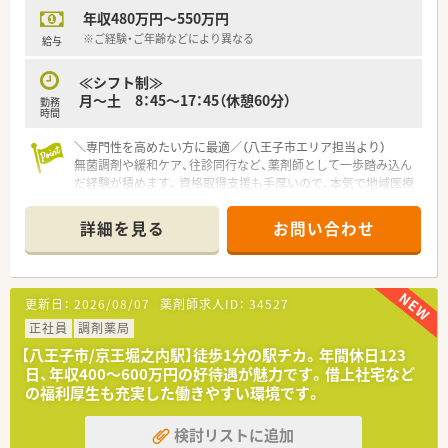
い職場です。
年収480万円～550万円
■門前の精神科病院からの処方箋はもちろん、精神科在宅にも数
多く携わっています。精神科領域に強くなりたい方、大歓迎で
※ご経験・ご年齢などにより異なる
給与
す。
≪シフト制≫
月～土 8：45～17：45（休憩60分）
勤務
時間
＼専門性を高めたい方に最適／（八王子市エリア担当より）
無菌調剤や緩和ケア、往診同行など、薬剤師として一歩踏み込ん
だ経験が積めます。資格取得支援も手厚いので、本気で地域医療
を学びたい方にピッタリです。
＊------------------------------------------＊
詳細を見る
お問い合わせ
【店舗情報と応需状況について】
■めじろ台駅から徒歩10分の立地で、総合病院門前として多岐
にわたる科目の処方箋を1日約130枚ほど応需しています。
■在宅業務は施設と居宅を合わせて約400名分を対応しており、
更新日：
2026/08/07
薬剤師求人ID：
34527
地域における医療の要として非常に高い信頼を得ています。
■クリーンベンチを完備し麻薬の採用品目も40種を超えるた
正社員
調剤薬局
め、高度な調剤スキルが求められる緩和ケアにも対応可能です。
【八王子市/京王堀之内駅】徒歩1分の駅チカ。年間休日123
日、年収400〜600万円の好待遇が魅力です。借上社宅など
【募集背景と求める人物像について】
の福利厚生も充実した働きやすい環境です。
■在宅医療へのニーズ拡大に伴う増員募集で、特に若手から中堅
層の、地域医療に情熱を持って取り組める方を求めています。
検討リストに追加
■認定薬剤師の取得を必須とするなどプロ意識を重視しており、