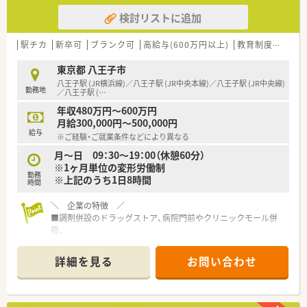
検討リストに追加
駅チカ
新卒可
ブランク可
高給与(600万円以上)
教育制度あり
東京都 八王子市
八王子駅 (JR横浜線)／八王子駅 (JR中央本線)／八王子駅 (JR中央線)
勤務地
／八王子駅 (
…
年収480万円～600万円
月給300,000円～500,000円
給与
※ご経験・ご就業条件などにより異なる
月～日 09：30～19：00（休憩60分）
※1ヶ月単位の変形労働制
勤務
※上記のうち1日8時間
時間
＼ 企業の特徴 ／
■調剤併設のドラッグストア、病院門前やクリニックモール併
設、
駅前型や郊外型店舗など様々な店舗のスタイルで出店を拡げ
ています
詳細を見る
お問い合わせ
■薬剤師とそれ以外の職種で業務を割り振り、薬剤師の負荷を軽
減！
薬剤師はレジ業務を軽減、薬剤師業務に集中することで専門性
を十分に発揮することができます。