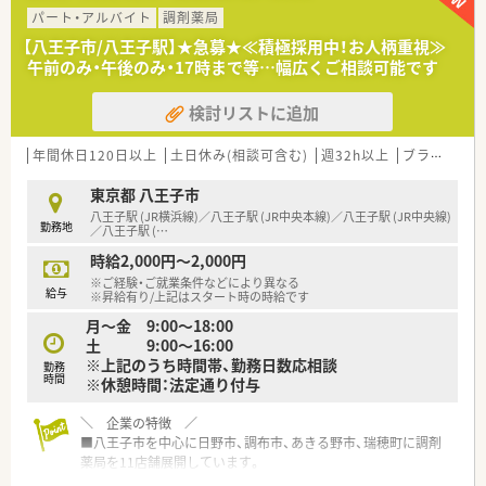
す。
パート・アルバイト
調剤薬局
■近隣のクリニックより泌尿器科をメインに応需しており、1日
【八王子市/八王子駅】★急募★≪積極採用中！お人柄重視≫
平均60枚程度の処方箋を落ち着いた環境で取り扱っておりま
午前のみ・午後のみ・17時まで等…幅広くご相談可能です
す。
■泌尿器科疾患に関する専門的な知見を深めることが可能であ
検討リストに追加
り、特定の科目でスキルを磨きたい薬剤師の方に最適な環境で
す。
年間休日120日以上
土日休み(相談可含む)
週32h以上
ブランク可
【募集背景と求める人物像について】
■欠員補充に伴い、即戦力として調剤業務を正確に遂行できる
東京都 八王子市
20代から40代前半までの正社員薬剤師の方を募集しておりま
八王子駅 (JR横浜線)／八王子駅 (JR中央本線)／八王子駅 (JR中央線)
勤務地
す。
／八王子駅 (
…
■将来的に管理薬剤師やマネージャー職へのステップアップを
時給2,000円～2,000円
目指す、成長意欲と責任感をお持ちの若い世代の方を歓迎いたし
※ご経験・ご就業条件などにより異なる
ます。
給与
※昇給有り/上記はスタート時の時給です
■地域住民の健康を支えるパートナーとして、明るく丁寧な服薬
月～金 9:00～18:00
指導を行い、周囲と円滑に連携できる協調性を求めております。
土 9:00～16:00
※上記のうち時間帯、勤務日数応相談
勤務
【勤務実態について】
時間
※休憩時間：法定通り付与
■年間休日は125日と非常に多く、有給休暇も法定通り付与され
るほか、取得率80％と休みを取りやすい文化が根付いておりま
＼ 企業の特徴 ／
す。
■八王子市を中心に日野市、調布市、あきる野市、瑞穂町に調剤
■残業時間は月平均10時間程度と少なく、さらに1分単位で残業
薬局を11店舗展開しています。
代が支給されるため、ワークライフバランスを重視する方に最適
転居を伴う異動もなく地域に密着しご勤務することができま
です。