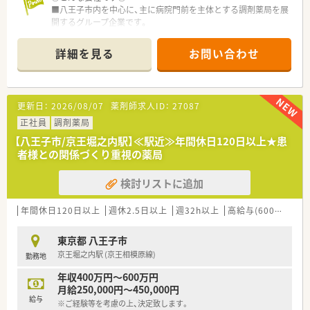
■八王子市内を中心に、主に病院門前を主体とする調剤薬局を展
■復職フォロー制度や育児手当、奨学金返済サポート制度、
開するグループ企業です。
社割制度など手厚い福利厚生を用意しています。
■代表者は40代の男性薬剤師で、現場もしっかりとハックして
おり、社員の働きやすい環境を作ろうと注力されています。
詳細を見る
お問い合わせ
■薬局を地域の健康活動や情報交換の場として提供するなど、地
域になくてはならない薬局作りをしています。
◎こんな薬局です◎
更新日：
2026/08/07
薬剤師求人ID：
27087
■外来は総合病院門前の処方を応需。在宅は月に50件以上の在
宅訪問薬剤指導を行っており、地域の皆様の「かかりつけ薬局」
正社員
調剤薬局
として信頼厚い店舗です。
【八王子市/京王堀之内駅】≪駅近≫年間休日120日以上★患
■クリーンベンチも完備。また、麻薬の取り扱いは40種以上。緩
者様との関係づくり重視の薬局
和ケアにも対応しています。
■薬剤師の在籍数は18名！人数体制も多いため、希望休の融通も
検討リストに追加
ききます。月に数回程度であれば土曜休みも可能です。
年間休日120日以上
週休2.5日以上
週32h以上
高給与(600万円以上)
東京都 八王子市
京王堀之内駅 (京王相模原線)
勤務地
年収400万円～600万円
月給250,000円～450,000円
給与
※ご経験等を考慮の上、決定致します。