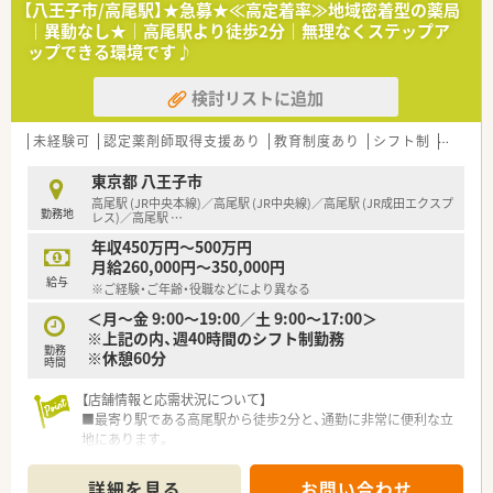
【八王子市/高尾駅】★急募★≪高定着率≫地域密着型の薬局
■育休はお子様が3歳になる迄、時短制度はお子様が小学生にな
｜異動なし★｜高尾駅より徒歩2分｜無理なくステップア
るまで取得を延長する事が可能です。
ップできる環境です♪
≪こんな店舗です≫
検討リストに追加
■駅前すぐに立地しているので通勤も便利です。
■マンションの１Fにあり、比較的新しいきれいな店舗です。
■隣接のクリニックや場所柄、面対応で処方箋を受けているので
未経験可
認定薬剤師取得支援あり
教育制度あり
シフト制
大手チ
勉強になる環境です。
■近隣や同じ沿線上に他店舗が複数あるので、急なお休みなどに
東京都 八王子市
も対応可能です！
高尾駅 (JR中央本線)／高尾駅 (JR中央線)／高尾駅 (JR成田エクスプ
勤務地
レス)／高尾駅
…
≪こんな方におすすめ≫
年収450万円～500万円
■中途入社の多くは、入社の決め手は「薬局の雰囲気」良かった
月給260,000円～350,000円
という意見が圧倒的多く、働きやすい社風が影響しており、医療
給与
※ご経験・ご年齢・役職などにより異なる
業界では高水準の人材定着率97％と非常に高いです。過去に人
間関係でつらい思いをした方も安心！
＜月～金 9:00～19:00／土 9:00～17:00＞
■週休消化率8割以上、かつ残業時間の全社平均は11時間と少な
※上記の内、週40時間のシフト制勤務
勤務
目で、メリハリある職場を希望する方にぴったりです
※休憩60分
時間
■薬剤師のスペシャリストとして、在宅医療や漢方といった専門
分野を極める道も用意されています。将来的に何かひとつの分
【店舗情報と応需状況について】
野で専門薬剤師を取得したい方などにおすすめ
■最寄り駅である高尾駅から徒歩2分と、通勤に非常に便利な立
地にあります。
■内科や循環器科、整形外科など多岐にわたる医療機関からの処
方箋を応需しています。
詳細を見る
お問い合わせ