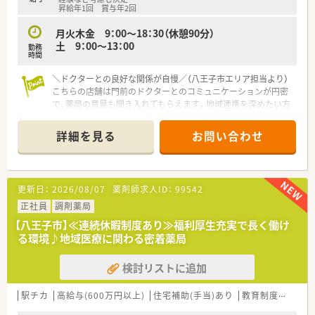
■調剤業務の経験をお持ちの方を求めており、外来の患者様に対
昇給年1回 賞与年2回
して親切で丁寧な対応を心がけていただける方を歓迎します。
■常時複数名で対応するためチームワークを大切にでき、周囲の
月火木金 9：00～18：30（休憩90分）
スタッフと円滑な連携を取りながら勤務できる方です。
土 9：00～13：00
勤務
時間
【法人特徴について】
＼ドクターとの良好な関係が自慢／（八王子市エリア担当より）
■グループ全体で東京都を中心に山梨県や滋賀県も含めて計16
こちらの店舗は門前のドクターとのコミュニケーションが円密
店舗を運営しており、強固な経営基盤を持つ安定企業です。
で、薬局の意見も聞き入れてもらえます。地域連携を深めたい方
■地域住民の身近な相談相手として、地域密着型の「かかりつけ
に最適です。
薬局」を目指した安心の医療サービスを提供しています。
＊------------------------------------------＊
■無理な店舗展開や急な異動要請などは一切行わず、基本的には
詳細を見る
お問い合わせ
店舗ごとの採用を重視して地域に根ざした運営を行います。
【店舗情報と応需状況について】
■門前クリニックのドクターとの関係性は非常に良好であり、薬
【勤務実態について】
局側の意見もしっかりと聞き入れてもらえる風通しの良い環境
■お休みは平日1日の曜日固定休に加えて土曜日の午後、日曜
更新日：
2026/08/07
薬剤師求人ID：
99542
です。
日、祝日となっており、人気の週休2.5日制を実現しています。
■主な応需科目は内科や小児科、皮膚科などで構成されており、
正社員
■曜日固定のお休みが祝日と重なった場合は別日にしっかりと
調剤薬局
処方箋枚数は1日に80枚から130枚程度と適度な忙しさです。
振替休日を取得できるため、年間休日数は120日以上です。
【八王子市】≪連続休暇制度あり≫福利厚生充実で長く働け
■在宅業務については施設在宅が1件ありますが、代表者がメイ
■勤務薬剤師の残業時間は月平均10時間から15時間程度と少な
る環境♪地域医療に関わる密着薬局
ンで対応を行うため、採用後は外来業務に集中することが可能で
めで、帰宅時間は19時から19時半の間がほとんどです。
す。
検討リストに追加
【法人特徴について】
■東京都八王子市内に特化して調剤薬局を運営しているため、地
駅チカ
高給与(600万円以上)
住宅補助(手当)あり
教育制度あり
シ
域密着型の経営を行っており転勤の心配も一切ございません。