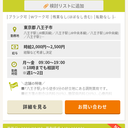
検討リストに追加
ブランク可
Ｗワーク可
残業なし(ほぼなし含む)
転勤なし
扶養内勤
東京都 八王子市
八王子駅 (JR横浜線)／八王子駅 (JR中央本線)／八王子駅 (JR中央線)
勤務地
／八王子駅 (
…
時給2,000円～2,500円
経験など考慮し決定
給与
月～金 09：00～19：00
※18時までも相談可
勤務
※週1～2日
時間
＼店舗の特徴／
■「八王子駅」から徒歩3分の好立地にある調剤薬局です。
■処方箋の割合は内科（50％）、糖尿病内科（20％）、心療内科
（20％）、他面（10％）
一日の枚数は80枚程で、薬剤師さん常時4～5名で対応されてい
詳細を見る
お問い合わせ
ます。
■時間毎に調剤・監査・投薬と役割分担をしています。
■薬剤師は全員女性で20代～60代の方々が活躍されています。
管理薬剤師様はとても責任感のある方で、周囲からの信頼も厚