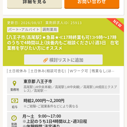
詳細を見る
お問い合わせ
■薬剤師は9名体制で、約1,700品目以上の医薬品を常備してい
るため多様な知識を習得できます。
【求人情報について】
更新日：
2026/08/07
薬剤師求人ID：
25913
■正社員として年収400万円から500万円の範囲で、ご経験や能
力に応じた給与設定が可能です。
パート・アルバイト
調剤薬局
■昇給は年1回（8月）にあり、日頃の頑張りがしっかりと評価さ
【八王子市/高尾駅】★急募★≪17時終業も可！≫9時～17時
れる体制が整っています。
のうちで4時間以上（扶養内もご相談ください）週3日 在宅
■通勤手当は全額支給されるため、遠方から通勤される方も費用
業務を学びたい方にオススメ
面での心配が不要です。
検討リストに追加
【勤務実態について】
■原則として日祝と他1日が休日となり、ワークライフバランス
を重視した勤務が可能です。
土日祝休み
土日休み(相談可含む)
Ｗワーク可
残業なし(ほぼなし含む)
■年末年始休暇は6日間と長期の休みが確保されており、リフレ
ッシュする時間があります。
東京都 八王子市
■残業はほとんどなく、時間外勤務が発生した場合は30分単位
高尾駅 (JR中央本線)／高尾駅 (JR中央線)／高尾駅 (JR成田エクスプ
勤務地
で手当が支給されます。
レス)／高尾駅
…
時給2,000円～2,200円
※ご経験・ご就業条件などにより異なる
給与
月～土 9:00～17:00
※上記のうち1日4時間以上・週3日程
勤務
※休憩時間：法定通り