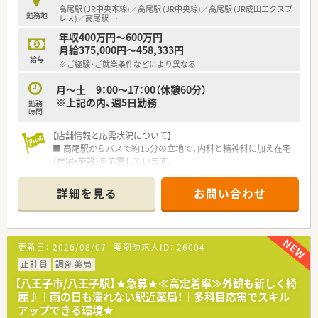
高尾駅 (JR中央本線)／高尾駅 (JR中央線)／高尾駅 (JR成田エクスプ
勤務地
レス)／高尾駅
…
年収400万円～600万円
月給375,000円～458,333円
給与
※ご経験・ご就業条件などにより異なる
月～土 9：00～17：00（休憩60分）
※上記の内、週5日勤務
勤務
時間
【店舗情報と応需状況について】
■ 高尾駅からバスで約15分の立地で、内科と精神科に加え在宅
（居宅・施設）を応需しています。
■ 処方箋応需枚数は外来と在宅を合わせて1日あたり160枚と非
常に多忙な店舗です。
詳細を見る
お問い合わせ
■ 薬剤師は常勤9名、パート4名、事務員は常勤3名、パート6名で
協力し合って業務を行っています。
【法人特徴について】
更新日：
2026/08/07
薬剤師求人ID：
26004
■ 八王子市内で複数店舗を展開しており、地域に根差した薬局
運営を行っているグループです。
正社員
調剤薬局
■ 地域連携薬局および健康サポート薬局の認定を取得し、国の
【八王子市/八王子駅】★急募★≪高定着率≫外観も新しく綺
指針に沿った薬局作りを進めています。
麗♪｜雨の日も濡れない駅近薬局！｜多科目応需でスキル
■ 八王子薬剤師会に所属し、高尾地区を活性化させるための地
アップできる環境★
域連携を積極的に強化しています。