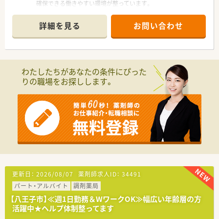
確保できる働きやすい環境が整っています。
＊------------------------------------------＊
詳細を見る
お問い合わせ
【店舗情報と応需状況について】
■京王堀之内駅から徒歩1分の便利な立地にあり、毎日の通勤負
担も少なく快適に通うことができる環境です。
■内科や小児科など多科目を1日約160枚応需し、施設在宅業務
にも対応するやりがいのある職場です。
わたしたちがあなたの条件にぴった
■常勤薬剤師9名と事務スタッフ4名が在籍しており、スタッフ
りの職場をお探しします。
同士が協力し合いながらゆとりを持って働けます。
【募集背景と求める人物像について】
■患者様へより手厚いサービスを提供するため人員の増員募集
を行っており、新たな仲間を積極的に採用中です。
■調剤経験が2年以上あり、地域医療に貢献しながら長く活躍し
ていただける方を求めています。
■曜日や時間の制限がなくシフトに柔軟に対応でき、通勤圏内で
の異動や近隣店舗へのヘルプに協力的な方を歓迎します。
【求人情報について】
更新日：
2026/08/07
薬剤師求人ID：
34491
■給与はご経験やスキルを考慮のうえ年収400万円から600万円
パート・アルバイト
調剤薬局
の範囲で決定され毎年の昇給制度があります。
■年間休日は123日確保されており、シフト調整により夏季や年
【八王子市】≪週1日勤務＆WワークOK≫幅広い年齢層の方
末年始に長期連休を取得できる場合もあります。
活躍中★ヘルプ体制整ってます
■借上社宅制度やインフルエンザ補助制度など、多彩な福利厚生