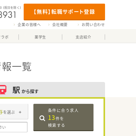
00
（祝日を除く）
【無料】転職サポート登録
企業の皆様へ
会社概要
お問い合わせ
マラボ
薬学生
支店紹介
情報一覧
駅
から探す
条件に合う求人
与
を選ぶ
13
件を
検索する