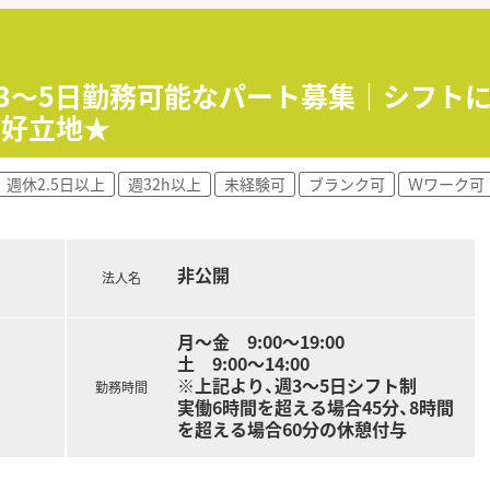
、土曜半日勤務で週休2.5日を希望される方に最適です。
動がなく同じ店舗で長く安定して働きたいとお考えの方におすす
週3～5日勤務可能なパート募集｜シフト
の経験を活かし、裁量を持って店舗運営に携わりたい方にご提案
の好立地★
週休2.5日以上
週32h以上
未経験可
ブランク可
Ｗワーク可
非公開
法人名
月～金 9:00～19:00
土 9:00～14:00
※上記より、週3～5日シフト制
勤務時間
実働6時間を超える場合45分、8時間
を超える場合60分の休憩付与