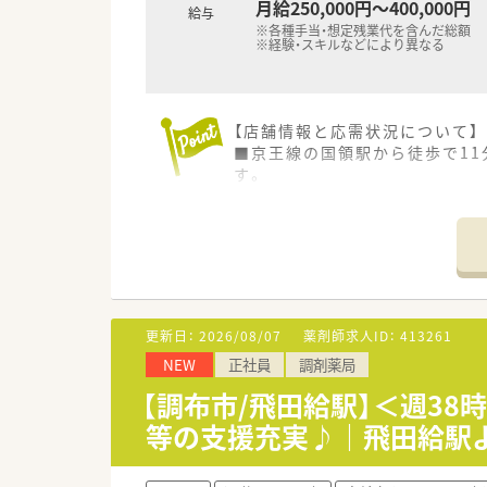
月給250,000円～400,000円
給与
※各種手当・想定残業代を含んだ総額
※経験・スキルなどにより異なる
【店舗情報と応需状況について】
■京王線の国領駅から徒歩で11
す。
■薬剤師は常時3名体制でパー
す。
■施設在宅業務にも積極的に取
ります。
【勤務実態について】
■残業時間は非常に少なく定着
更新日：
2026/08/07
薬剤師求人ID：
413261
す。
NEW
正社員
調剤薬局
■年間休日は120日が確保され
す。
【調布市/飛田給駅】＜週3
■自宅から60分圏内での配属
等の支援充実♪｜飛田給駅よ
す。
【こんな取り組みをしています】