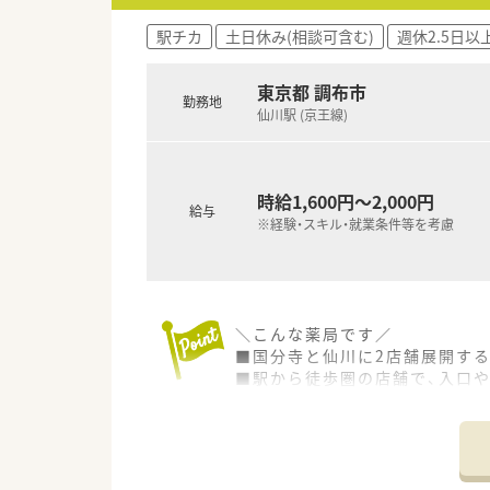
駅チカ
土日休み(相談可含む)
週休2.5日以
東京都 調布市
勤務地
仙川駅 (京王線)
時給1,600円～2,000円
給与
※経験・スキル・就業条件等を考慮
＼こんな薬局です／
■国分寺と仙川に2店舗展開す
■駅から徒歩圏の店舗で、入口
■応需先のドクターとの関係も