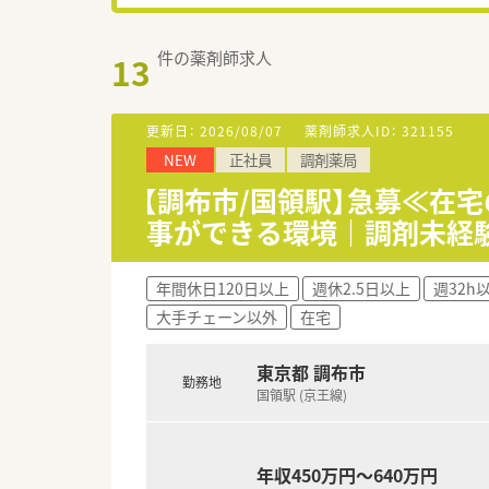
件の薬剤師求人
13
更新日：
2026/08/07
薬剤師求人ID：
321155
NEW
正社員
調剤薬局
【調布市/国領駅】急募≪在
事ができる環境｜調剤未経
年間休日120日以上
週休2.5日以上
週32h
大手チェーン以外
在宅
東京都 調布市
勤務地
国領駅 (京王線)
年収450万円～640万円