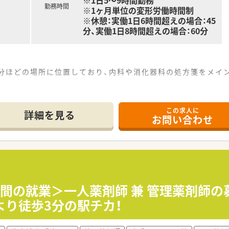
※1日5～9時間勤務
勤務時間
※1ヶ月単位の変形労働時間制
※休憩：実働1日6時間超えの場合：45
分、実働1日8時間超えの場合：60分
分ほどの場所に位置しており、内科や消化器科の処方箋をメイン
ト1名と事務2名が在籍しており、複数のスタッフで協力しなが
この求人に
り組んでいる店舗ですので、外来調剤だけでなく地域に根差し
詳細を見る
お問い合わせ
率が抜群に良い環境であり、仕事が終われば速やかに帰宅して
ており、日祝休みに加えて平日の休みも取得できるため、心身
8時間の就業＞一人薬剤師 兼 管理薬剤師
を原則としており、転居を伴うような無理な転勤や異動は一切あ
り徒歩3分の駅チカ！