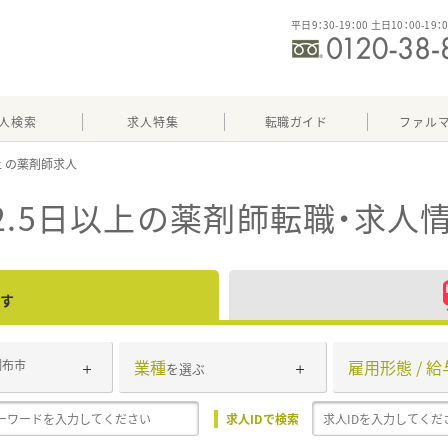
平日9：30-19：00 土日10：00-19：
人検索
求人特集
転職ガイド
ファル
上
.5日以上
の薬剤師転職・求人
す
業種
雇用形態 / 給
調布市
を選ぶ
求人IDで検索