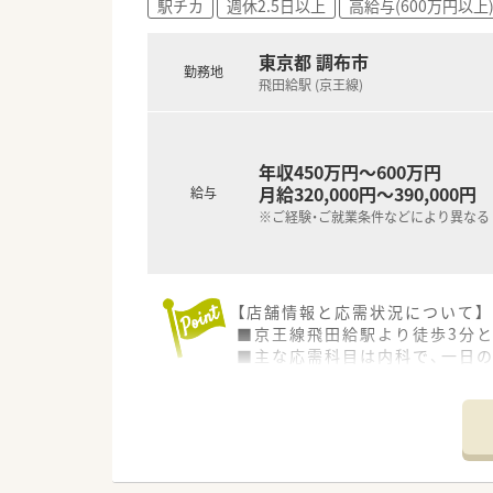
駅チカ
週休2.5日以上
高給与(600万円以上
■社内勉強会やメーカーによる
ートできます。
■研修認定薬剤師の取得を推奨
東京都 調布市
勤務地
ます。
飛田給駅 (京王線)
■フットサルを通じて社内の親
います。
年収450万円～600万円
月給320,000円～390,000円
給与
※ご経験・ご就業条件などにより異なる
【店舗情報と応需状況について】
■京王線飛田給駅より徒歩3分
■主な応需科目は内科で、一日の
■薬剤師は常時1名体制で、事務
【勤務実態について】
■所定労働時間は週38時間とな
■水曜・日曜が定休日で、土曜日
■有給休暇は入社半年後に10日