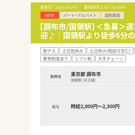
更新日：
2026/08/07
薬剤師求人ID：
703984
【こんな方にオススメ】
NEW
パート・アルバイト
調剤薬局
■平日の勤務時間が少し長くても
■駅チカで通勤に便利、かつ異
【調布市/国領駅】＜急募＞
■管理薬剤師として、これまで
迎♪｜国領駅より徒歩6分
駅チカ
土日祝休み
土日休み(相談可含む)
教育制度あり
シフト制
大手チェーン
東京都 調布市
勤務地
国領駅 (京王線)
時給2,000円～2,300円
給与