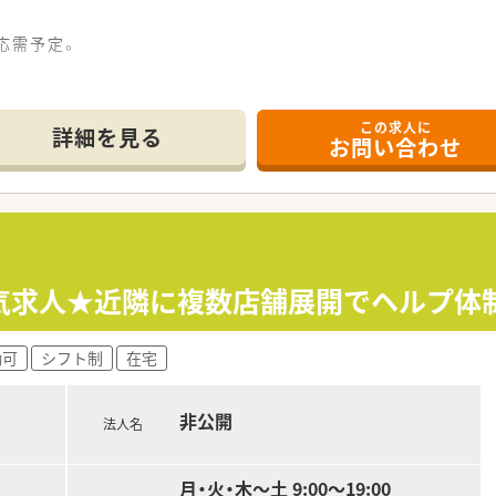
応需予定。
。
方を募集します！勤務日数はご相談ください。
この求人に
詳細を見る
お問い合わせ
約50社もの企業から成り立っている大手企業のため、安定性は抜
、役職関係なくフラットに意見交換が出来る組織運営を行って
考え・みんなで行動する方針なので遣り甲斐をもって働く事が
ィングカンパニーを目指しているため、
はなくそんなお金は皆に分配するという思いがあるます。
気求人★近隣に複数店舗展開でヘルプ体
勤可
シフト制
在宅
非公開
法人名
月・火・木～土 9:00～19:00