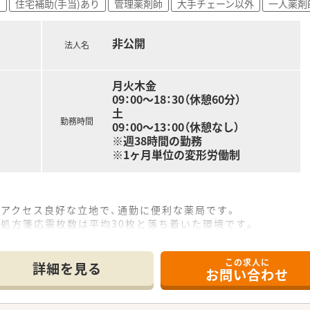
)
住宅補助(手当)あり
管理薬剤師
大手チェーン以外
一人薬剤
店舗での製品説明会が定期的に開催されており、最新の医療情
しており、MPラーニングなどの受講料を法人が50パーセント
非公開
法人名
睦を深めており、毎週水曜日の夜には希望者が集まって汗を流
月火木金
09：00～18：30（休憩60分）
土
勤務時間
09：00～13：00（休憩なし）
※週38時間の勤務
※1ヶ月単位の変形労働制
とアクセス良好な立地で、通勤に便利な薬局です。
処方箋応需枚数は平均30枚と落ち着いた環境です。
員が1名在籍しており、ゆとりを持って業務に取り組めます。
この求人に
詳細を見る
お問い合わせ
っており、固定休みのためプライベートの予定も立てやすいで
は午前中までの勤務となり、週休2.5日を確保できます。
付与され、年末年始や夏期休暇も取得できる環境が整っていま