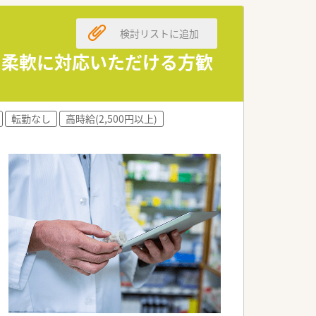
検討リストに追加
めです。
に柔軟に対応いただける方歓
します。
転勤なし
高時給(2,500円以上)