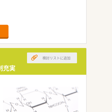
群です。
いるので
可能です。
検討リストに追加
制充実