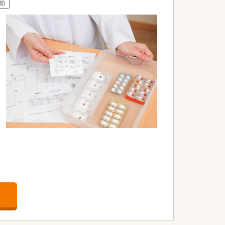
師
報や医薬品に関する知識を常にアップデ
補助することで継続的な学習を支援してい
すなど部署を超えた交流が盛んに行われて
す。
す。