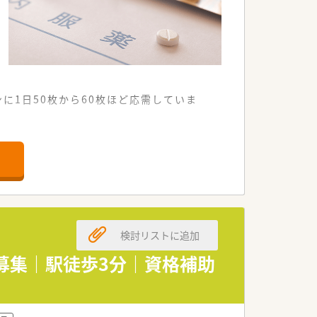
に1日50枚から60枚ほど応需していま
ら円滑に業務を回せる体制が整っていま
た在宅医療の経験を積むことが可能とな
プライベートを充実させることが可能で
検討リストに追加
ともにリフレッシュしながら勤務できま
の募集｜駅徒歩3分｜資格補助
りませんので、安心して長く勤められま