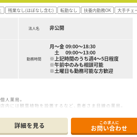
上
残業なし(ほぼなし含む)
転勤なし
扶養内勤務OK
大手チェ
非公開
法人名
月～金 09:00～18:30
土 09:00～13:00
※上記時間のうち週4～5日程度
勤務時間
※午前中のみも相談可能
※土曜日も勤務可能な方歓迎
る個人薬局。
や店内には観葉植物を設置するなど、患者さま目線の薬局。
良好で、無駄な在庫を置かず効率的な店舗運営を心がけていま
この求人に
詳細を見る
お問い合わせ