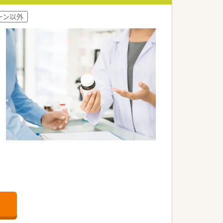
ーン以外
す♪