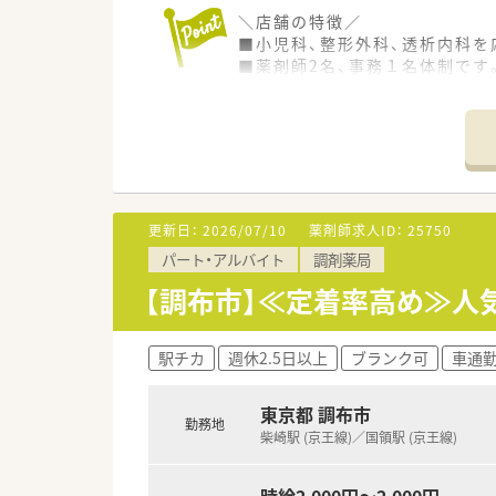
＼店舗の特徴／
■小児科、整形外科、透析内科を
■薬剤師2名、事務１名体制です
■早番、遅番いずれも対応可能な
＼会社の特徴／
■IT・臨床検査・農業事業など
■ピラミッド型の組織ではなく
トップダウンではなくみんなで
■高待遇・働きやすさでリーデ
更新日：
2026/07/10
薬剤師求人ID：
25750
過剰な設備投資や立派な本社等
パート・アルバイト
調剤薬局
【調布市】≪定着率高め≫人
駅チカ
週休2.5日以上
ブランク可
車通
東京都 調布市
勤務地
柴崎駅 (京王線)／国領駅 (京王線)
時給2,000円～2,000円