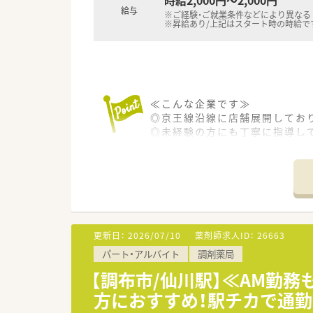
給与
※ご経験・ご就業条件などにより異なる
※昇給あり/上記はスタート時の時給で
≪こんな企業です≫
◎京王線沿線に店舗展開してお
◎未経験の方にも丁寧に指導し
◎店舗異動は基本的になく、離
更新日：
2026/07/10
薬剤師求人ID：
26663
パート・アルバイト
調剤薬局
【調布市/仙川駅】≪AM勤
方におすすめ！駅チカで通勤