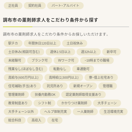
正社員
契約社員
パート・アルバイト
調布市の薬剤師求人をこだわり条件から探す
調布市の薬剤師求人をこだわり条件からお探しいただけます。
駅チカ
年間休日120日以上
土日祝休み
土日休み(相談可含む)
週休2.5日以上
週32h以上
新卒可
未経験可
ブランク可
Ｗワーク可
~18時までの職場
残業なし(ほぼなし含む)
転勤なし
車通勤可
高給与(600万円以上)
高時給(2,500円以上)
寮・借上社宅あり
住宅補助(手当)あり
託児所あり
新規オープン
管理職
管理薬剤師
扶養内勤務OK
認定薬剤師取得支援あり
教育制度あり
シフト制
かかりつけ薬剤師
大手チェーン
大手チェーン以外
ヘルプ体制充実
一人薬剤師
生活環境充実
総合科目
高収入
在宅