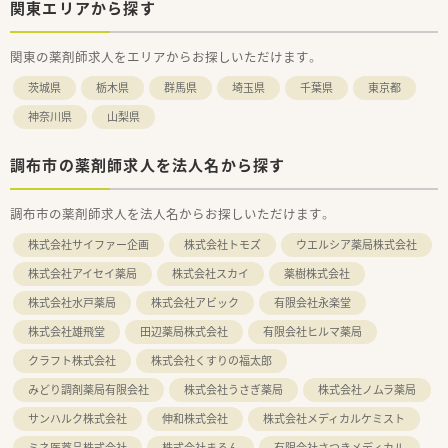
関東エリアから探す
関東の薬剤師求人をエリアからお探しいただけます。
茨城県
栃木県
群馬県
埼玉県
千葉県
東京都
神奈川県
山梨県
調布市の薬剤師求人を法人名から探す
調布市の薬剤師求人を法人名からお探しいただけます。
株式会社サイファー企画
株式会社トモズ
ウエルシア薬局株式会社
株式会社アイセイ薬局
株式会社スカイ
薬樹株式会社
株式会社水戸薬局
株式会社アビック
有限会社永楽堂
株式会社雄飛堂
田辺薬局株式会社
有限会社ヒルマ薬局
クラフト株式会社
株式会社くすりの福太郎
みどり調剤薬局有限会社
株式会社うさぎ薬局
株式会社ノムラ薬局
サンハルク株式会社
伸和株式会社
株式会社メディカルケミスト
ミネ医薬品株式会社
株式会社まろん
有限会社さつきメディカル