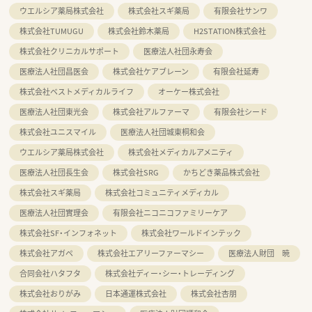
ウエルシア薬局株式会社
株式会社スギ薬局
有限会社サンワ
株式会社TUMUGU
株式会社鈴木薬局
H2STATION株式会社
株式会社クリニカルサポート
医療法人社団永寿会
医療法人社団昌医会
株式会社ケアブレーン
有限会社延寿
株式会社ベストメディカルライフ
オーケー株式会社
医療法人社団東光会
株式会社アルファーマ
有限会社シード
株式会社ユニスマイル
医療法人社団城東桐和会
ウエルシア薬局株式会社
株式会社メディカルアメニティ
医療法人社団長生会
株式会社SRG
かちどき薬品株式会社
株式会社スギ薬局
株式会社コミュニティメディカル
医療法人社団實理会
有限会社ニコニコファミリーケア
株式会社SF・インフォネット
株式会社ワールドインテック
株式会社アガペ
株式会社エアリーファーマシー
医療法人財団 暁
合同会社ハタフタ
株式会社ディー・シー・トレーディング
株式会社おりがみ
日本通運株式会社
株式会社杏朋