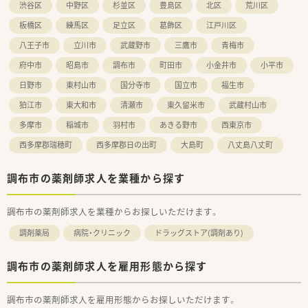
渋谷区
中野区
杉並区
豊島区
北区
荒川区
板橋区
練馬区
足立区
葛飾区
江戸川区
八王子市
立川市
武蔵野市
三鷹市
青梅市
府中市
昭島市
調布市
町田市
小金井市
小平市
日野市
東村山市
国分寺市
国立市
福生市
狛江市
東大和市
清瀬市
東久留米市
武蔵村山市
多摩市
稲城市
羽村市
あきる野市
西東京市
西多摩郡瑞穂町
西多摩郡日の出町
大島町
八丈島八丈町
調布市の薬剤師求人を業種から探す
調布市の薬剤師求人を業種からお探しいただけます。
調剤薬局
病院・クリニック
ドラッグストア(調剤あり)
調布市の薬剤師求人を雇用形態から探す
調布市の薬剤師求人を雇用形態からお探しいただけます。