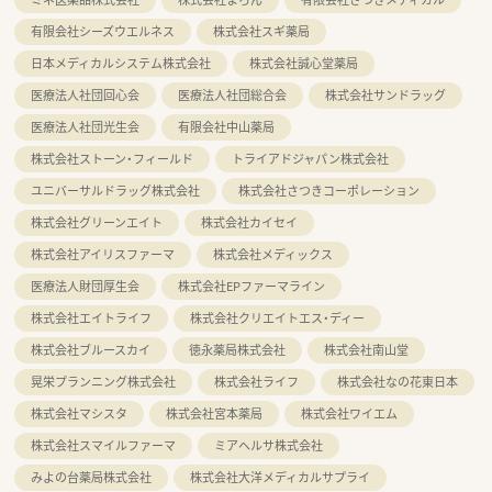
有限会社シーズウエルネス
株式会社スギ薬局
日本メディカルシステム株式会社
株式会社誠心堂薬局
医療法人社団回心会
医療法人社団総合会
株式会社サンドラッグ
医療法人社団光生会
有限会社中山薬局
株式会社ストーン・フィールド
トライアドジャパン株式会社
ユニバーサルドラッグ株式会社
株式会社さつきコーポレーション
株式会社グリーンエイト
株式会社カイセイ
株式会社アイリスファーマ
株式会社メディックス
医療法人財団厚生会
株式会社EPファーマライン
株式会社エイトライフ
株式会社クリエイトエス・ディー
株式会社ブルースカイ
徳永薬局株式会社
株式会社南山堂
晃栄プランニング株式会社
株式会社ライフ
株式会社なの花東日本
株式会社マシスタ
株式会社宮本薬局
株式会社ワイエム
株式会社スマイルファーマ
ミアヘルサ株式会社
みよの台薬局株式会社
株式会社大洋メディカルサプライ