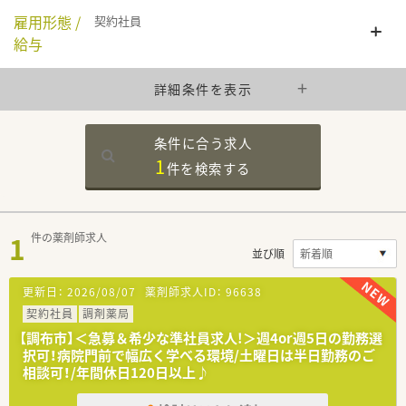
雇用形態 /
契約社員
給与
詳細条件を表示
条件に合う求人
1
件を
検索する
1
件の薬剤師求人
並び順
更新日：
2026/08/07
薬剤師求人ID：
96638
契約社員
調剤薬局
【調布市】＜急募＆希少な準社員求人!＞週4or週5日の勤務選
択可！病院門前で幅広く学べる環境/土曜日は半日勤務のご
相談可！/年間休日120日以上♪