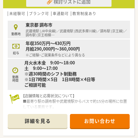
検討リストに追加
未経験可
ブランク可
車通勤可
教育制度あり
東京都 調布市
武蔵境駅 (JR中央線)／武蔵境駅 (西武多摩川線)／調布駅 (京王線)／
勤務地
調布駅 (京王相模
…
年収350万円～430万円
月給290,000円～360,000円
給与
※ご経験・ご就業条件などにより異なる
月火水木金 9:00～18:00
土 9:00～17:00
※週30時間のシフト制勤務
勤務
※1日7時間×5日 1日8時間×4日等
時間
ご相談可能
【店舗情報と応需状況について】
■最寄り駅の調布駅や武蔵境駅からバスで約15分の場所に位置
している薬局です。
■応需科目は病院門前で複数科目応需しています。
■処方箋は1日平均90枚から100枚で、薬剤師は常時5名から6名
詳細を見る
お問い合わせ
体制で対応します。
【こんな方が活躍中】