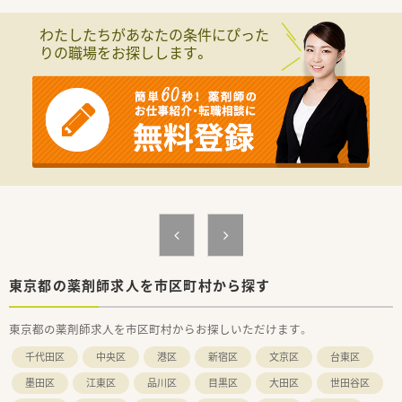
■子育てをしながらキャリアを継続している方が多く、仕事と家
庭の両立を実現しています。
わたしたちがあなたの条件にぴった
■平均勤続年数は10年と長く、安定した環境で長期的に勤務さ
りの職場をお探しします。
れている方が多いです。
■男性社員の育児休暇取得実績も複数あり、性別に関わらず活躍
できる職場環境です。
【こんな取り組みをしています】
■定期的にメーカーの講師を招いた研修会を開催し、最新の医薬
品知識を学べます。
■教育チームが主体となったOJT研修があり、着実にスキルを身
につけられる体制です。
■社員の健康維持をサポートするため、定期的な健康診断や感染
症対策を徹底しています。
東京都の薬剤師求人を市区町村から探す
東京都の薬剤師求人を市区町村からお探しいただけます。
千代田区
中央区
港区
新宿区
文京区
台東区
墨田区
江東区
品川区
目黒区
大田区
世田谷区