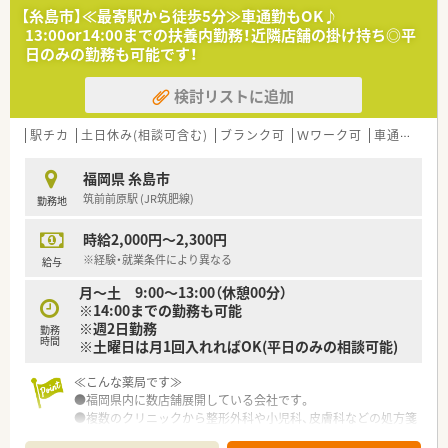
■応需している処方箋の約6割を内科が占めておりますが、重い
【糸島市】≪最寄駅から徒歩5分≫車通勤もOK♪
内容の処方はそこまで多くないことが特徴となります。
13:00or14:00までの扶養内勤務！近隣店舗の掛け持ち◎平
日のみの勤務も可能です！
【法人特徴について】
■糸島市と北九州市の福岡県内に向けて、調剤薬局を2店舗に絞
検討リストに追加
って地域密着の展開を行っているアットホームな会社です。
■社長自身が薬剤師資格を保有しており、常に自ら現場に出てい
るからこそ現場目線での環境整備にとても積極的です。
駅チカ
土日休み(相談可含む)
ブランク可
Ｗワーク可
車通勤可
■経営トップである社長との距離が非常に近いため、現場からの
意見や提案が通りやすく風通しの良い組織風土を誇ります。
福岡県 糸島市
筑前前原駅 (JR筑肥線)
勤務地
【こんな方にオススメ】
■有給休暇を気兼ねなく100％消化できる職場をお探しの方や、
時給2,000円～2,300円
私生活の充実を第一に考えている方に最適な環境です。
■残業が月に10時間未満と非常に少ない環境のため、仕事終わ
※経験・就業条件により異なる
給与
りの趣味や家族との時間を大切にしたい方におすすめです。
月～土 9:00～13:00（休憩00分）
■風通しが良く、経営陣に対していつでも現場の声をダイレクト
※14:00までの勤務も可能
に届けられる小規模な個人薬局を希望する方に最適です。
※週2日勤務
勤務
時間
※土曜日は月1回入れればOK(平日のみの相談可能)
≪こんな薬局です≫
●福岡県内に数店舗展開している会社です。
●複数のクリニックから整形外科や小児科、皮膚科などの処方箋
を受けています