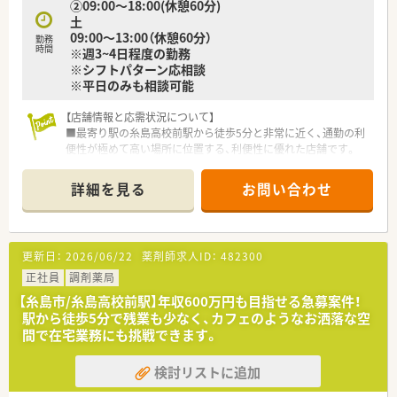
②09:00～18:00(休憩60分)
土
09:00～13:00（休憩60分）
勤務
時間
※週3~4日程度の勤務
※シフトパターン応相談
※平日のみも相談可能
【店舗情報と応需状況について】
■最寄り駅の糸島高校前駅から徒歩5分と非常に近く、通勤の利
便性が極めて高い場所に位置する、利便性に優れた店舗です。
■主な応需科目は内科と消化器科で、処方箋は1日に10枚から30
枚程度を想定しており、一人ひとりに丁寧な対応が可能です。
詳細を見る
お問い合わせ
■勤務体制は薬剤師が常時1名から2名に事務員が1名加わる構
成で、無理のない落ち着いた環境で業務に取り組めます。
【法人特徴について】
更新日：
2026/06/22
薬剤師求人ID：
482300
■福岡県を中心に調剤薬局を2店舗展開するほか、ジェネリック
の卸売や菓子製造など多岐にわたる事業で経営基盤が安定して
正社員
調剤薬局
います。
【糸島市/糸島高校前駅】年収600万円も目指せる急募案件！
■今後も着実に新規開局を予定しており、地域住民が集う場所と
駅から徒歩5分で残業も少なく、カフェのようなお洒落な空
してのカフェ風店舗づくりなど、独自のビジョンを持っていま
間で在宅業務にも挑戦できます。
す。
■頑張った方には昇給という形でしっかりと還元する方針を掲
検討リストに追加
げており、個人の努力を正当に評価して、給与に反映させていま
す。