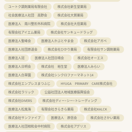
ユートク調剤薬局有限会社
株式会社新生堂薬局
社会医療法人社団 高野会
株式会社大賀薬局
医療法人 南川整形外科病院
株式会社大信薬局
有限会社アイエム薬局
株式会社サンキュードラッグ
医療法人聖峰会
医療法人かぶとやま会
株式会社アガペ
医療法人社団原道会
株式会社ひかり薬局
有限会社サン調剤薬局
医療法人冠
医療法人社団日晴会
株式会社オーエス
医療法人日明会
株式会社 裕生堂
医療法人みらい
医療法人白翠園
株式会社シンクロファーマネット14
株式会社エンブレスまつふじ
HYUGA PRIMARY CARE株式会社
株式会社ラリック
公益社団法人地域医療振興協会
株式会社DIVERS
株式会社ディー・シー・トレーディング
医療法人松風海
有限会社きらきら薬局
株式会社KALCK
株式会社サンファイブ
医療法人 原信会
株式会社さかい薬局
医療法人社団相和会中村病院
株式会社アグリス