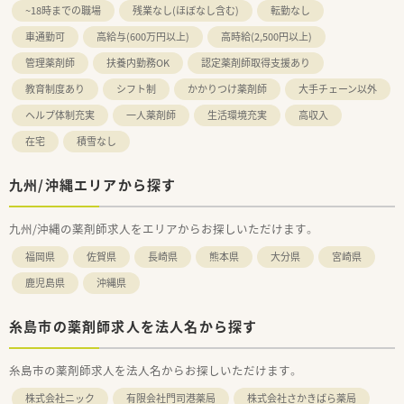
~18時までの職場
残業なし(ほぼなし含む)
転勤なし
車通勤可
高給与(600万円以上)
高時給(2,500円以上)
管理薬剤師
扶養内勤務OK
認定薬剤師取得支援あり
教育制度あり
シフト制
かかりつけ薬剤師
大手チェーン以外
ヘルプ体制充実
一人薬剤師
生活環境充実
高収入
在宅
積雪なし
九州/沖縄エリアから探す
九州/沖縄の薬剤師求人をエリアからお探しいただけます。
福岡県
佐賀県
長崎県
熊本県
大分県
宮崎県
鹿児島県
沖縄県
糸島市の薬剤師求人を法人名から探す
糸島市の薬剤師求人を法人名からお探しいただけます。
株式会社ニック
有限会社門司港薬局
株式会社さかきばら薬局