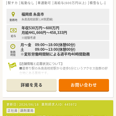
駅チカ
転勤なし
車通勤可
高給与(600万円以上)
積雪なし
管理
【職場環境と雰囲気】
■何よりも大切にされているのはスタッフ同士の関係性づくり
福岡県 糸島市
です。
糸島高校前駅 (JR筑肥線)
勤務地
■かかりつけを始め、地域連携薬局やオンライン服薬指導など業
界の流れに合わせて対応して参ります。
年収530万円～600万円
■社長が窓口となり、門前のドクターとの関係性も良好です。
月給441,666円～458,333円
■今後も基盤を整えながら着実な新規開局を予定されていま
給与
※経験考慮
す。
月～金 09:00～18:00(休憩60分)
土 09:00～13:00(休憩00分)
勤務
※変形労働時間制による週平均40時間勤務
時間
【店舗情報と応需状況について】
■最寄り駅の糸島高校前駅から徒歩5分というアクセス抜群の好
立地にある薬局です。
■近隣クリニックから主に内科と消化器科を応需し、1日の処方
箋枚数は10～30枚です。
詳細を見る
お問い合わせ
■薬剤師は正社員1名とパート1名、事務員1名が在籍し協力して
業務を行います。
【募集背景と求める人物像について】
更新日：
2026/06/18
薬剤師求人ID：
445972
■地域医療貢献のための募集です。
■在宅医療のご経験や、管理薬剤師として店舗運営に携わったご
正社員
調剤薬局
経験のある方を歓迎します。