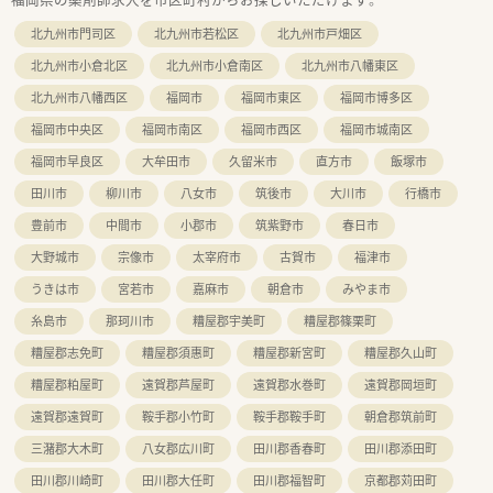
通じて直接感謝の言葉をいただけます。
■会社の成長とともに自身のキャリアも広がるため、組織づくり
北九州市門司区
北九州市若松区
北九州市戸畑区
に参加する面白さを実感できます。
北九州市小倉北区
北九州市小倉南区
北九州市八幡東区
北九州市八幡西区
福岡市
福岡市東区
福岡市博多区
福岡市中央区
福岡市南区
福岡市西区
福岡市城南区
福岡市早良区
大牟田市
久留米市
直方市
飯塚市
田川市
柳川市
八女市
筑後市
大川市
行橋市
豊前市
中間市
小郡市
筑紫野市
春日市
大野城市
宗像市
太宰府市
古賀市
福津市
うきは市
宮若市
嘉麻市
朝倉市
みやま市
糸島市
那珂川市
糟屋郡宇美町
糟屋郡篠栗町
糟屋郡志免町
糟屋郡須惠町
糟屋郡新宮町
糟屋郡久山町
糟屋郡粕屋町
遠賀郡芦屋町
遠賀郡水巻町
遠賀郡岡垣町
遠賀郡遠賀町
鞍手郡小竹町
鞍手郡鞍手町
朝倉郡筑前町
三潴郡大木町
八女郡広川町
田川郡香春町
田川郡添田町
田川郡川崎町
田川郡大任町
田川郡福智町
京都郡苅田町