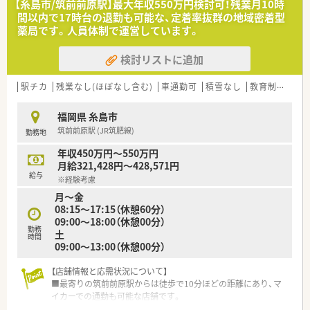
【糸島市/筑前前原駅】最大年収550万円検討可！残業月10時
■患者様サービスを第一に考え、地域に貢献したいという強い意
間以内で17時台の退勤も可能な、定着率抜群の地域密着型
欲のある方を求めます。
薬局です。人員体制で運営しています。
【法人特徴について】
検討リストに追加
■福岡県を中心に調剤薬局のほか、ジェネリック医薬品の卸売業
なども展開しています。
■何よりもスタッフ同士の関係性づくりを大切にしており、風通
駅チカ
残業なし(ほぼなし含む)
車通勤可
積雪なし
教育制度あり
しが良く働きやすいです。
■カフェ風の店舗づくりなど、地域住民の方が集う場所となるよ
福岡県 糸島市
うな薬局を目指しています。
筑前前原駅 (JR筑肥線)
勤務地
【職場環境と雰囲気】
年収450万円～550万円
■カフェのようなお洒落な内装で、アクアリウムやプロジェクタ
月給321,428円～428,571円
ーなども設置されています。
給与
※経験考慮
■コーヒーをはじめとしたフリードリンク制度があり、リラック
月～金
スして働くことができます。
08:15～17:15（休憩60分）
■社長自らが窓口となり、門前のドクターとも非常に良好な関係
09:00～18:00（休憩00分）
を築いています。
勤務
土
時間
09:00～13:00（休憩00分）
【店舗情報と応需状況について】
■最寄りの筑前前原駅からは徒歩で10分ほどの距離にあり、マ
イカーでの通勤も可能な店舗です。
■処方箋科目は内科と外科をメインに応需しており、1日あたり