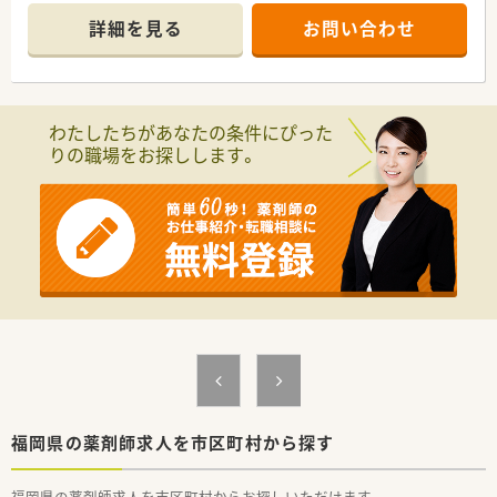
約100枚程度に対応しています。
詳細を見る
お問い合わせ
■1日の処方箋枚数に対して常勤の薬剤師が5名在籍しており、
ゆとりある人員体制で運営しています。
【法人特徴について】
■福岡県内を中心に10店舗を展開しており、創業から40年以上
わたしたちがあなたの条件にぴった
の歴史を持つ安定した経営基盤の法人です。
りの職場をお探しします。
■AI調剤やロボット調剤を積極的に導入し、業務効率化と対人業
務の充実に力を入れている企業です。
■中途入社の方の定着率が非常に高く、10年から20年以上勤務
しているスタッフも多数在籍しています。
【職場環境と雰囲気】
■ベテランの薬剤師が多く在籍しているため、未経験の業務があ
っても安心して相談できる環境です。
■スタッフの平均年齢は40代半ばで男女比も半々とバランスが
良く、落ち着いた雰囲気の職場です。
■代表自身も薬剤師であり現場のことを深く理解しているため、
働きやすさへの配慮が行き届いています。
【やりがい/おすすめポイント】
■ロボット調剤などの先端技術に触れながら、薬剤師としての専
福岡県の薬剤師求人を市区町村から探す
門性を高めることができる環境です。
■地域密着型の薬局として患者様との距離が近く、日々の業務を
福岡県の薬剤師求人を市区町村からお探しいただけます。