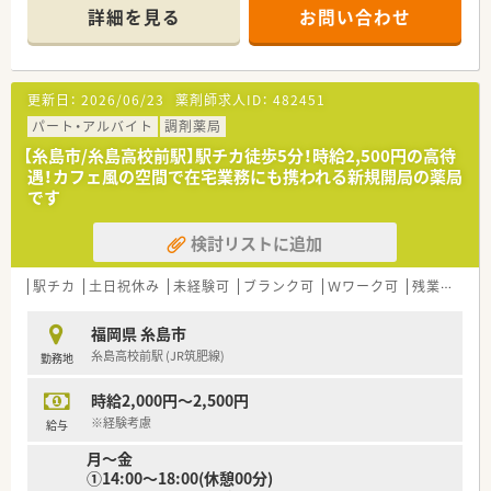
●男性薬剤師が活躍！
詳細を見る
お問い合わせ
●急なお休みへの体制も整っています
更新日：
2026/06/23
薬剤師求人ID：
482451
パート・アルバイト
調剤薬局
【糸島市/糸島高校前駅】駅チカ徒歩5分！時給2,500円の高待
遇！カフェ風の空間で在宅業務にも携われる新規開局の薬局
です
検討リストに追加
駅チカ
土日祝休み
未経験可
ブランク可
Ｗワーク可
残業なし(ほぼなし含む)
福岡県 糸島市
糸島高校前駅 (JR筑肥線)
勤務地
時給2,000円～2,500円
※経験考慮
給与
月～金
①14:00～18:00(休憩00分)