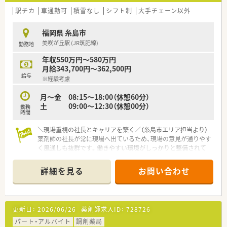
駅チカ
車通勤可
積雪なし
シフト制
大手チェーン以外
福岡県 糸島市
美咲が丘駅 (JR筑肥線)
勤務地
年収550万円～580万円
月給343,700円～362,500円
給与
※経験考慮
月～金 08:15～18:00（休憩60分）
土 09:00～12:30（休憩00分）
勤務
時間
＼現場重視の社長とキャリアを築く／（糸島市エリア担当より）
薬剤師の社長が常に現場へ出ているため、現場の意見が通りやす
く風通しも抜群です。働きやすい環境がしっかりと整備されて
います。
詳細を見る
お問い合わせ
【店舗情報と応需状況について】
■最寄り駅である美咲が丘駅から徒歩で8分ほどの距離に位置し
ており、毎日のマイカー通勤を選ぶことも可能です。
■門前にある人気のクリニックより、内科や消化器科、循環器
更新日：
2026/06/26
薬剤師求人ID：
728726
科、呼吸器科にわたる処方箋を1日に115枚ほど応需していま
す。
パート・アルバイト
調剤薬局