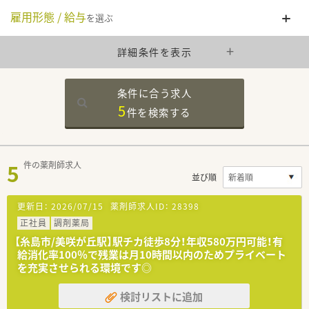
雇用形態 / 給与
を選ぶ
詳細条件を表示
条件に合う求人
5
件を
検索する
5
件の薬剤師求人
並び順
更新日：
2026/07/15
薬剤師求人ID：
28398
正社員
調剤薬局
【糸島市/美咲が丘駅】駅チカ徒歩8分！年収580万円可能！有
給消化率100％で残業は月10時間以内のためプライベート
を充実させられる環境です◎
検討リストに追加