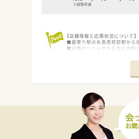
※経験考慮
【店舗情報と応需状況について】
■最寄り駅の糸島高校前駅から
■近隣クリニックから主に内科と
■薬剤師は正社員1名とパート1
【募集背景と求める人物像につい
■地域医療貢献のための募集で
■在宅医療のご経験や、管理薬
■患者様サービスを第一に考え
【法人特徴について】
■福岡県を中心に調剤薬局のほ
■何よりもスタッフ同士の関係
■カフェ風の店舗づくりなど、
【職場環境と雰囲気】
■カフェのようなお洒落な内装