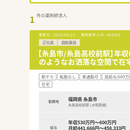
件の薬剤師求人
1
更新日：
2026/06/22
薬剤師求人ID：
482300
正社員
調剤薬局
【糸島市/糸島高校前駅】年
のようなお洒落な空間で在
駅チカ
転勤なし
車通勤可
高給与(600万
在宅
福岡県 糸島市
勤務地
糸島高校前駅 (JR筑肥線)
年収530万円～600万円
月給441,666円～458,333円
給与