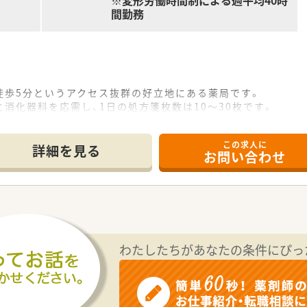
※変形労働時間制による週平均40時
間勤務
徒歩5分というアクセス抜群の好立地にある薬局です。
消化器科を応需し、1日の処方箋枚数は10～30枚です。
名、事務員1名が在籍し協力して業務を行います。
この求人に
て】
詳細を見る
お問い合わせ
す。
剤師として店舗運営に携わったご経験のある方を歓迎します。
、地域に貢献したいという強い意欲のある方を求めます。
か、ジェネリック医薬品の卸売業なども展開しています。
性づくりを大切にしており、風通しが良く働きやすいです。
わたしたちがあなたの条件にぴっ
地域住民の方が集う場所となるような薬局を目指しています。
で、アクアリウムやプロジェクターなども設置されています。