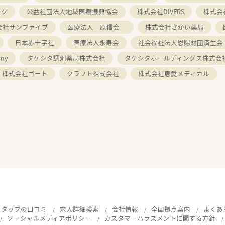
ック
公益社団法人地域医療振興協会
株式会社DIVERS
株式会
会社サンファイブ
医療法人 原信会
株式会社さかい薬局
日本赤十字社
医療法人永寿会
社会福祉法人恩賜財団済生会
ny
タケシタ調剤薬局株式会社
タケシタホールディングス株式会
株式会社ゴート
クラフト株式会社
株式会社恵愛メディカル
スタッフの口コミ
求人詳細検索
会社情報
全国拠点案内
よくあ
ソーシャルメディアポリシー
カスタマーハラスメントに関する方針