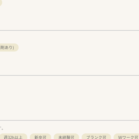
剤あり)
す。
週32h以上
新卒可
未経験可
ブランク可
Ｗワーク可