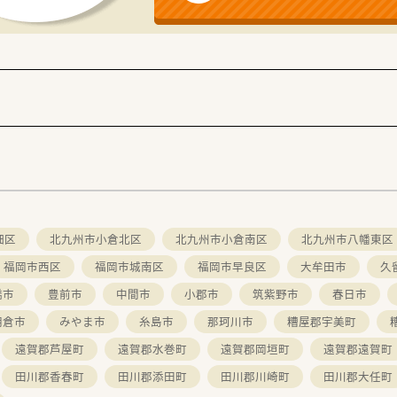
ードリンク制度があり、リラックスして働くことができます。
のドクターとも非常に良好な関係を築いています。
畑区
北九州市小倉北区
北九州市小倉南区
北九州市八幡東区
福岡市西区
福岡市城南区
福岡市早良区
大牟田市
久
橋市
豊前市
中間市
小郡市
筑紫野市
春日市
朝倉市
みやま市
糸島市
那珂川市
糟屋郡宇美町
遠賀郡芦屋町
遠賀郡水巻町
遠賀郡岡垣町
遠賀郡遠賀町
田川郡香春町
田川郡添田町
田川郡川崎町
田川郡大任町