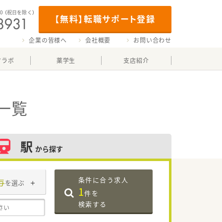
00
（祝日を除く）
【無料】転職サポート登録
企業の皆様へ
会社概要
お問い合わせ
マラボ
薬学生
支店紹介
一覧
駅
から探す
条件に合う求人
与
を選ぶ
1
件を
検索する