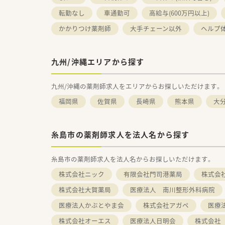
転勤なし
車通勤可
高給与(600万円以上)
かかりつけ薬剤師
大手チェーン以外
ヘルプ
九州/沖縄エリアから探す
九州/沖縄の薬剤師求人をエリアからお探しいただけます。
福岡県
佐賀県
長崎県
熊本県
大
糸島市の薬剤師求人を法人名から探す
糸島市の薬剤師求人を法人名からお探しいただけます。
株式会社ニック
有限会社門司港薬局
株式会
株式会社大賀薬局
医療法人 南川整形外科病院
医療法人かぶとやま会
株式会社アガペ
医療
株式会社オーエス
医療法人日明会
株式会社