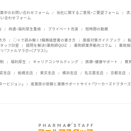
就業中のお問い合わせフォーム
当社に関するご意見・ご要望フォーム
求
問い合わせフォーム
向
待遇・福利厚生重視
プライベート充実
短時間の勤務
き方
○×で読み解く！職務経歴書の書き方
面接対策ガイドブック
タッフDI室
疑問を解決！薬剤師QUIZ
薬剤師業界動向コラム
薬局探
『ファルマラボ+（プラス）』
体制
福利厚生
キャリアコンサルティング
医療・健康サポート
教
宮支店
船橋支店
東京支店
横浜支店
名古屋支店
京都支店
タービジョン」
産業医の依頼と業務サポートサイト『ワーカーズドクターズ
ス