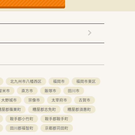
北九州市八幡西区
福岡市
福岡市東区
留米市
直方市
飯塚市
田川市
大野城市
宗像市
太宰府市
古賀市
糟屋郡篠栗町
糟屋郡志免町
糟屋郡須惠町
鞍手郡小竹町
鞍手郡鞍手町
田川郡福智町
京都郡苅田町