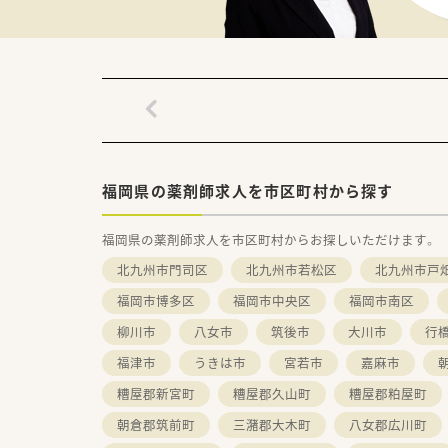
■コーヒーをはじめとしたフリ
■社長自らが窓口となり、門前
福岡県の薬剤師求人を市区町村から探す
福岡県の薬剤師求人を市区町村からお探しいただけます。
北九州市門司区
北九州市若松区
北九州市戸
福岡市博多区
福岡市中央区
福岡市南区
柳川市
八女市
筑後市
大川市
行
福津市
うきは市
宮若市
嘉麻市
糟屋郡新宮町
糟屋郡久山町
糟屋郡粕屋町
朝倉郡筑前町
三潴郡大木町
八女郡広川町