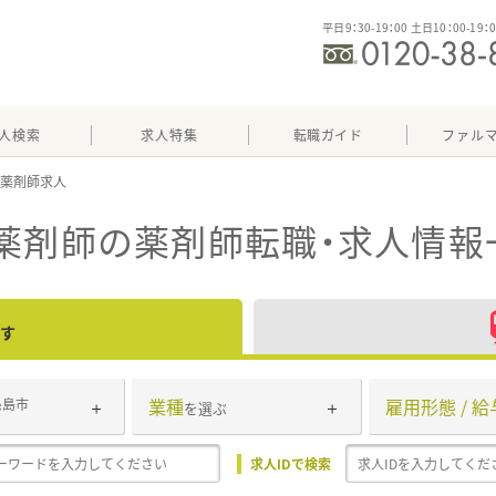
平日9：30-19：00 土日10：00-19：
人検索
求人特集
転職ガイド
ファル
薬剤師
の薬剤師転職・求人情報
す
業種
雇用形態 / 給
糸島市
を選ぶ
求人IDで検索