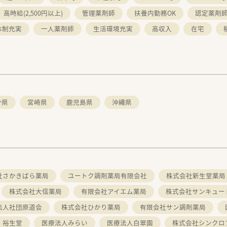
高時給(2,500円以上)
管理薬剤師
扶養内勤務OK
認定薬剤
体制充実
一人薬剤師
生活環境充実
高収入
在宅
分県
宮崎県
鹿児島県
沖縄県
社さかきばら薬局
ユートク調剤薬局有限会社
株式会社新生堂薬局
株式会社大信薬局
有限会社アイエム薬局
株式会社サンキュー
法人社団原道会
株式会社ひかり薬局
有限会社サン調剤薬局
 裕生堂
医療法人みらい
医療法人白翠園
株式会社シンクロ