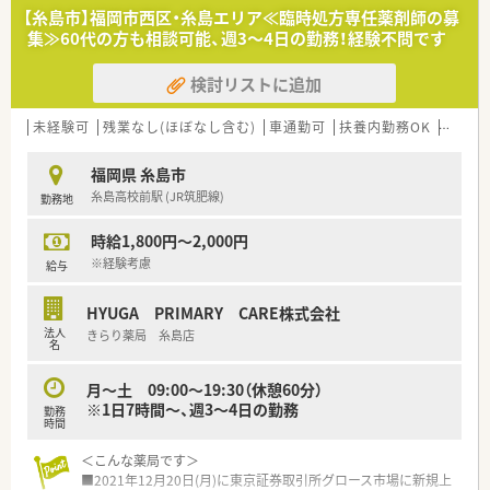
■応需している処方箋の約6割を内科が占めておりますが、重い
【糸島市】福岡市西区・糸島エリア≪臨時処方専任薬剤師の募
内容の処方はそこまで多くないことが特徴となります。
集≫60代の方も相談可能、週3～4日の勤務！経験不問です
【法人特徴について】
検討リストに追加
■糸島市と北九州市の福岡県内に向けて、調剤薬局を2店舗に絞
って地域密着の展開を行っているアットホームな会社です。
■社長自身が薬剤師資格を保有しており、常に自ら現場に出てい
未経験可
残業なし(ほぼなし含む)
車通勤可
扶養内勤務OK
シフト
るからこそ現場目線での環境整備にとても積極的です。
■経営トップである社長との距離が非常に近いため、現場からの
福岡県 糸島市
意見や提案が通りやすく風通しの良い組織風土を誇ります。
糸島高校前駅 (JR筑肥線)
勤務地
【こんな方にオススメ】
時給1,800円～2,000円
■有給休暇を気兼ねなく100％消化できる職場をお探しの方や、
私生活の充実を第一に考えている方に最適な環境です。
※経験考慮
給与
■残業が月に10時間未満と非常に少ない環境のため、仕事終わ
りの趣味や家族との時間を大切にしたい方におすすめです。
HYUGA PRIMARY CARE株式会社
■風通しが良く、経営陣に対していつでも現場の声をダイレクト
法人
きらり薬局 糸島店
に届けられる小規模な個人薬局を希望する方に最適です。
名
月～土 09:00～19:30（休憩60分）
※1日7時間～、週3～4日の勤務
勤務
時間
＜こんな薬局です＞
■2021年12月20日(月)に東京証券取引所グロース市場に新規上