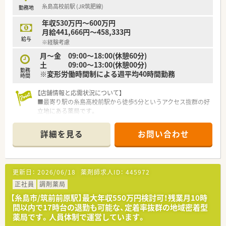
糸島高校前駅 (JR筑肥線)
勤務地
店舗運営を任されることもあります。
年収530万円～600万円
月給441,666円～458,333円
給与
※経験考慮
月～金 09:00～18:00(休憩60分)
土 09:00～13:00(休憩00分)
勤務
※変形労働時間制による週平均40時間勤務
時間
【店舗情報と応需状況について】
■最寄り駅の糸島高校前駅から徒歩5分というアクセス抜群の好
立地にある薬局です。
■近隣クリニックから主に内科と消化器科を応需し、1日の処方
箋枚数は10～30枚です。
詳細を見る
お問い合わせ
■薬剤師は正社員1名とパート1名、事務員1名が在籍し協力して
業務を行います。
【募集背景と求める人物像について】
更新日：
2026/06/18
薬剤師求人ID：
445972
■地域医療貢献のための募集です。
■在宅医療のご経験や、管理薬剤師として店舗運営に携わったご
正社員
調剤薬局
経験のある方を歓迎します。
【糸島市/筑前前原駅】最大年収550万円検討可！残業月10時
■患者様サービスを第一に考え、地域に貢献したいという強い意
間以内で17時台の退勤も可能な、定着率抜群の地域密着型
欲のある方を求めます。
薬局です。人員体制で運営しています。