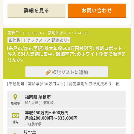
■有給消化率100％で労務環境も整っている会社です。
詳細を見る
お問い合わせ
更新日：
2026/07/07
薬剤師求人ID：
454628
正社員
ドラッグストア(調剤あり)
【糸島市/加布里駅】最大年収600万円検討可！最新ロボット
導入で対人業務に集中。離職率7％のホワイト企業で働きま
せんか。
検討リストに追加
車通勤可
高給与(600万円以上)
認定薬剤師取得支援あり
教育制度あり
福岡県 糸島市
加布里駅 (JR筑肥線)
勤務地
年収450万円～600万円
月給280,000円～333,000円
給与
※経験考慮
月～土