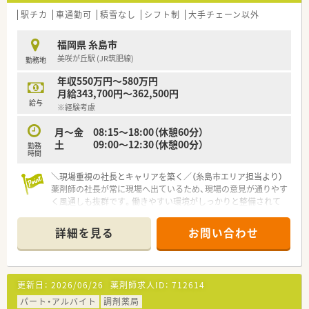
駅チカ
車通勤可
積雪なし
シフト制
大手チェーン以外
福岡県 糸島市
美咲が丘駅 (JR筑肥線)
勤務地
年収550万円～580万円
月給343,700円～362,500円
給与
※経験考慮
月～金 08:15～18:00（休憩60分）
土 09:00～12:30（休憩00分）
勤務
時間
＼現場重視の社長とキャリアを築く／（糸島市エリア担当より）
薬剤師の社長が常に現場へ出ているため、現場の意見が通りやす
く風通しも抜群です。働きやすい環境がしっかりと整備されて
います。
詳細を見る
お問い合わせ
【店舗情報と応需状況について】
■最寄り駅である美咲が丘駅から徒歩で8分ほどの距離に位置し
ており、毎日のマイカー通勤を選ぶことも可能です。
■門前にある人気のクリニックより、内科や消化器科、循環器
更新日：
2026/06/26
薬剤師求人ID：
712614
科、呼吸器科にわたる処方箋を1日に115枚ほど応需していま
す。
パート・アルバイト
調剤薬局