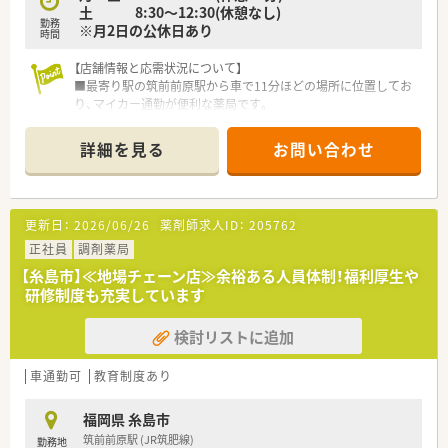
■門前の内科クリニックは、発熱外来の他、子どもの診療も行う
土 8:30～12:30(休憩なし)
勤務
など処方科目も様々です。
※月2日の公休日あり
時間
■午前中と夕方は外来業務中心、日中は調剤含めた在宅業務が中
心となります。
【店舗情報と応需状況について】
■調剤室は広くはありませんが、常に皆さん業務分担しながら作
■最寄り駅の筑前前原駅から車で11分ほどの場所に位置してお
業をされているため、業務はスムーズです。
り、マイカー通勤が便利な薬局です。
■薬局長、管理薬剤師のお人柄もよく、事務員との連携もとれて
■門前のクリニックから整形外科や小児科リハビリテーション
おり働きやすい環境です。
を中心に1日40～50枚の処方箋を応需します。
詳細を見る
お問い合わせ
■近隣店舗とのヘルプ体制が充実しています。
＜ワークライフバランスを推進＞
■社内平均の残業時間は10時間～15時間以内となっており正社
【募集背景と求める人物像について】
員(S1)はみなし残業を超える事はありません。
■今回の募集は欠員補充が目的となっており、即戦力としてご活
更新日：
2026/06/26
薬剤師求人ID：
205762
在宅で想定される臨時処方や急な在宅訪問に対応する『臨時処方
躍いただける経験者の方を求めています。
専任薬剤師』を配置しているので、 大幅な残業が発生することは
■小児科や整形外科といった特定の領域において、専門性を高め
正社員
調剤薬局
ありません。
たいという意欲のある方を歓迎します。
【糸島市】≪地場チェーン店≫余裕ある人員体制！福利厚生や
■年間休日は117日＋1日(バースデー休暇)で終日休みの日数と
■患者様一人ひとりに丁寧に向き合い、親切な服薬指導を実践し
研修制度も充実しています
なります。月によっては半休の組み合わせ等もシフトに組み込
ていただける方をお待ちしております。
めるのでプライベートと両立が可能です。
■店舗異動に関しては、基本転居を伴わない異動となります。九
検討リストに追加
【法人特徴について】
州エリアから関東エリアへなど転居を伴う異動がないため、地域
■福岡市内およびその近郊エリアに限定して、4店舗の調剤薬局
に根付いた勤務が可能です。
を運営している地域密着型の企業です。
車通勤可
教育制度あり
■在宅業務専用システムを自社開発しており、現場の薬剤師の意
■「親切」「安心」「満足」を基本方針として掲げており、患者様本
見を集約して作っているので業務負荷軽減につながっておりま
位の薬局サービスを提供しています。
福岡県 糸島市
す。
■今後の診療報酬改定を見据えながら、在宅医療やジェネリック
筑前前原駅 (JR筑肥線)
勤務地
医薬品の推進に積極的に取り組んでいます。