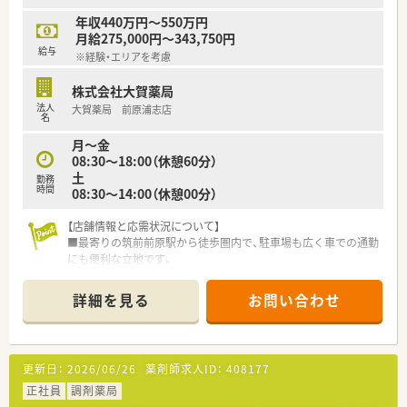
＜スキルアップ・キャリアアップできる環境＞
年収440万円～550万円
■麻薬の取り扱いが多い店舗やカテーテル・ポンプ処方を行って
【やりがい/おすすめポイント】
月給275,000円～343,750円
いる店舗もございます。
■地域に密着した薬局のため、患者様一人ひとりとじっくり向き
給与
※経験・エリアを考慮
緩和ケアの資格を持っている薬剤師が2名（調剤薬局勤務薬剤師
合った丁寧な服薬指導が実践できます。
54名）在籍しており、患者様に寄り添った仕事を経験することが
■小児科領域では散剤や水剤の調剤スキル、整形外科領域では疼
株式会社大賀薬局
でき知識・スキル向上も図れる環境です。
痛管理に関する知識を深められます。
法人
■店舗管理を各薬局長へ任せており、社長から店舗の運営や数字
大賀薬局 前原浦志店
■残業がほとんどなく、休日もしっかりと確保できるため、ワー
名
管理の研修を受けることができスキルアップ・キャリアアップが
クライフバランスを重視して働けます。
形成出来る環境です。
月～金
■薬剤師から営業職など社内でのジョブチェンジも相談の上、可
08:30～18:00（休憩60分）
能です。
土
勤務
時間
■企業・官公庁出身の未経験の方や、病院出身の方も多数活躍し
08:30～14:00（休憩00分）
ています。
【店舗情報と応需状況について】
■最寄りの筑前前原駅から徒歩圏内で、駐車場も広く車での通勤
にも便利な立地です。
■主に脳神経外科の処方箋を応需するほか、5施設150名規模の
在宅医療を担っています。
詳細を見る
お問い合わせ
■常勤薬剤師6名と事務スタッフ3名という手厚い人員体制で、
業務に取り組んでいます。
【募集背景と求める人物像について】
更新日：
2026/06/26
薬剤師求人ID：
408177
■今回は欠員補充のための募集で、チームの一員として長く貢献
してくださる方を求めます。
正社員
調剤薬局
■今後ますます需要が高まる在宅医療の分野で、専門性を高めた