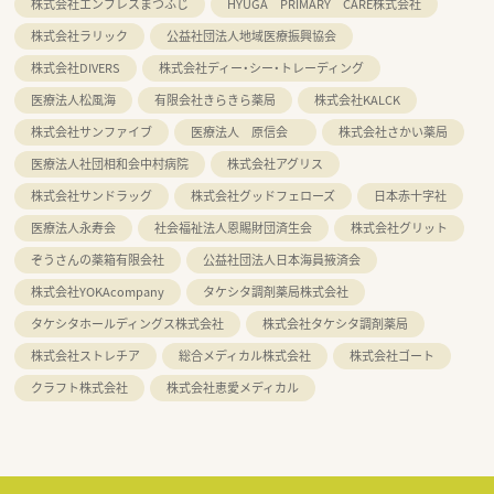
株式会社エンブレスまつふじ
HYUGA PRIMARY CARE株式会社
株式会社ラリック
公益社団法人地域医療振興協会
株式会社DIVERS
株式会社ディー・シー・トレーディング
医療法人松風海
有限会社きらきら薬局
株式会社KALCK
株式会社サンファイブ
医療法人 原信会
株式会社さかい薬局
医療法人社団相和会中村病院
株式会社アグリス
株式会社サンドラッグ
株式会社グッドフェローズ
日本赤十字社
医療法人永寿会
社会福祉法人恩賜財団済生会
株式会社グリット
ぞうさんの薬箱有限会社
公益社団法人日本海員掖済会
株式会社YOKAcompany
タケシタ調剤薬局株式会社
タケシタホールディングス株式会社
株式会社タケシタ調剤薬局
株式会社ストレチア
総合メディカル株式会社
株式会社ゴート
クラフト株式会社
株式会社恵愛メディカル