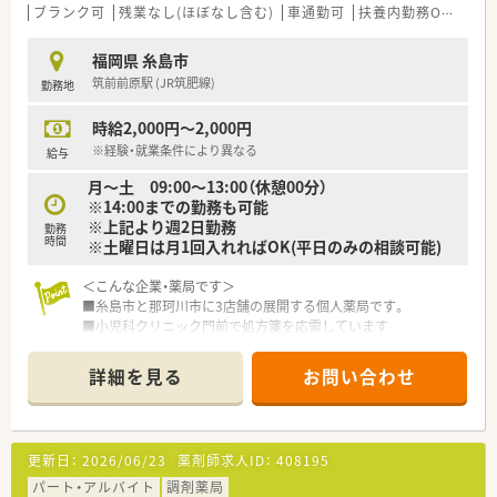
ブランク可
残業なし(ほぼなし含む)
車通勤可
扶養内勤務OK
大手
福岡県 糸島市
筑前前原駅 (JR筑肥線)
勤務地
時給2,000円～2,000円
※経験・就業条件により異なる
給与
月～土 09:00～13:00（休憩00分）
※14:00までの勤務も可能
※上記より週2日勤務
勤務
時間
※土曜日は月1回入れればOK(平日のみの相談可能)
＜こんな企業・薬局です＞
■糸島市と那珂川市に3店舗の展開する個人薬局です。
■小児科クリニック門前で処方箋を応需しています
■有給消化率100％で労務環境も整っている会社です。
詳細を見る
お問い合わせ
更新日：
2026/06/23
薬剤師求人ID：
408195
パート・アルバイト
調剤薬局