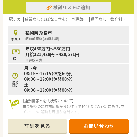
【法人特徴について】
検討リストに追加
■福岡県を中心に調剤薬局のほか、ジェネリック医薬品の卸売業
なども展開しています。
■何よりもスタッフ同士の関係性づくりを大切にしており、風通
駅チカ
残業なし(ほぼなし含む)
車通勤可
積雪なし
教育制度あり
しが良く働きやすいです。
■カフェ風の店舗づくりなど、地域住民の方が集う場所となるよ
福岡県 糸島市
うな薬局を目指しています。
筑前前原駅 (JR筑肥線)
勤務地
【職場環境と雰囲気】
年収450万円～550万円
■カフェのようなお洒落な内装で、アクアリウムやプロジェクタ
月給321,428円～428,571円
ーなども設置されています。
給与
※経験考慮
■コーヒーをはじめとしたフリードリンク制度があり、リラック
月～金
スして働くことができます。
08:15～17:15（休憩60分）
■社長自らが窓口となり、門前のドクターとも非常に良好な関係
09:00～18:00（休憩00分）
を築いています。
勤務
土
時間
09:00～13:00（休憩00分）
【店舗情報と応需状況について】
■最寄りの筑前前原駅からは徒歩で10分ほどの距離にあり、マ
イカーでの通勤も可能な店舗です。
■処方箋科目は内科と外科をメインに応需しており、1日あたり
約100枚程度に対応しています。
詳細を見る
お問い合わせ
■1日の処方箋枚数に対して常勤の薬剤師が5名在籍しており、
ゆとりある人員体制で運営しています。