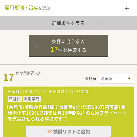
雇用形態 / 給与
を選ぶ
詳細条件を表示
条件に合う求人
17
件を
検索する
17
件の薬剤師求人
並び順
更新日：
2026/07/15
薬剤師求人ID：
28398
正社員
調剤薬局
【糸島市/美咲が丘駅】駅チカ徒歩8分！年収580万円可能！有
給消化率100％で残業は月10時間以内のためプライベート
を充実させられる環境です◎
検討リストに追加