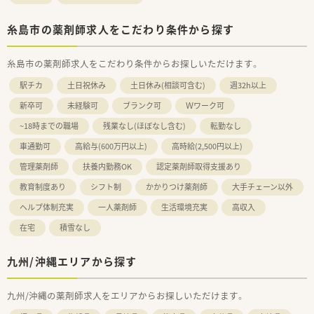
糸島市の薬剤師求人をこだわり条件から探す
糸島市の薬剤師求人をこだわり条件からお探しいただけます。
駅チカ
土日祝休み
土日休み(相談可含む)
週32h以上
新卒可
未経験可
ブランク可
Ｗワーク可
~18時までの職場
残業なし(ほぼなし含む)
転勤なし
車通勤可
高給与(600万円以上)
高時給(2,500円以上)
管理薬剤師
扶養内勤務OK
認定薬剤師取得支援あり
教育制度あり
シフト制
かかりつけ薬剤師
大手チェーン以外
ヘルプ体制充実
一人薬剤師
生活環境充実
高収入
在宅
積雪なし
九州/沖縄エリアから探す
九州/沖縄の薬剤師求人をエリアからお探しいただけます。