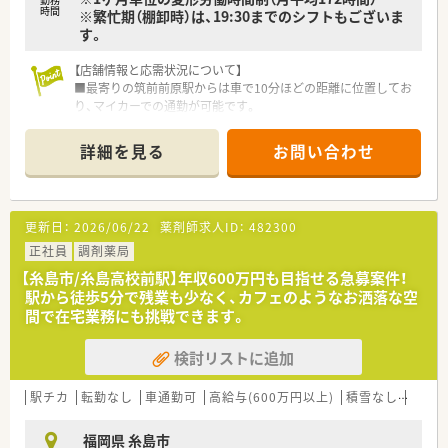
時間
※繁忙期（棚卸時）は、19:30までのシフトもございま
す。
【店舗情報と応需状況について】
■最寄りの筑前前原駅からは車で10分ほどの距離に位置してお
り、マイカーでの通勤が可能です。
■処方箋科目は内科をメインに応需しており、施設や個人宅への
在宅医療も合わせて対応しています。
詳細を見る
お問い合わせ
■1日の処方箋枚数は在宅を含めて約60枚程度で、現在は常勤薬
剤師3名体制で業務を行っています。
【募集背景と求める人物像について】
更新日：
2026/06/22
薬剤師求人ID：
482300
■福岡エリアへの転居を伴う若手の薬剤師の方や、これから在宅
業務に挑戦したい方を歓迎しています。
正社員
調剤薬局
■近隣での新規出店計画や事業拡大に伴い、将来的に組織の中核
【糸島市/糸島高校前駅】年収600万円も目指せる急募案件！
として活躍できる方を求めています。
駅から徒歩5分で残業も少なく、カフェのようなお洒落な空
■変化を恐れずに新しいことに挑戦できる方や、チームワークを
間で在宅業務にも挑戦できます。
大切にしながら働ける方がマッチします。
検討リストに追加
【想定されるキャリアイメージ】
■店舗管理者へのキャリアアップはもちろん、エリアマネージャ
ーなどへの昇格も目指せる環境です。
駅チカ
転勤なし
車通勤可
高給与(600万円以上)
積雪なし
管理
■ご本人の希望や適性に応じて、薬剤師から営業職などへの社内
ジョブチェンジも相談が可能となります。
福岡県 糸島市
■社内研修やOJTを通じてマネジメントスキルを磨き、将来的に