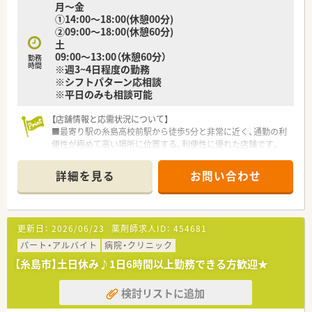
月～金
①14:00～18:00(休憩00分)
②09:00～18:00(休憩60分)
土
09:00～13:00（休憩60分）
勤務
時間
※週3~4日程度の勤務
※シフトパターン応相談
※平日のみも相談可能
【店舗情報と応需状況について】
■最寄り駅の糸島高校前駅から徒歩5分と非常に近く、通勤の利
便性が極めて高い場所に位置する、利便性に優れた店舗です。
■主な応需科目は内科と消化器科で、処方箋は1日に10枚から30
枚程度を想定しており、一人ひとりに丁寧な対応が可能です。
詳細を見る
お問い合わせ
■勤務体制は薬剤師が常時1名から2名に事務員が1名加わる構
成で、無理のない落ち着いた環境で業務に取り組めます。
【法人特徴について】
更新日：
2026/06/23
薬剤師求人ID：
454681
■福岡県を中心に調剤薬局を2店舗展開するほか、ジェネリック
の卸売や菓子製造など多岐にわたる事業で経営基盤が安定して
パート・アルバイト
病院・クリニック
います。
【糸島市】土日休み♪1日6時間以上勤務できる方歓迎★
■今後も着実に新規開局を予定しており、地域住民が集う場所と
してのカフェ風店舗づくりなど、独自のビジョンを持っていま
検討リストに追加
す。
■頑張った方には昇給という形でしっかりと還元する方針を掲