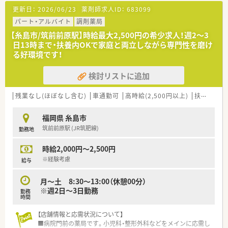
■年間休日は111日あり、今後さらに休日数を増やしていく方針
更新日：
2026/06/23
薬剤師求人ID：
683099
があるためプライベートも充実します。
パート・アルバイト
調剤薬局
【こんな方にオススメ】
【糸島市/筑前前原駅】時給最大2,500円の希少求人！週2～3
■福岡県を中心に展開する安定した地場大手企業で、腰を据えて
日13時まで・扶養内OKで家庭と両立しながら専門性を磨け
長く働きたいと考えている方に最適です。
る好環境です！
■機械化が進んだ先進的な環境で、効率よく業務を行いながら対
人スキルを磨きたい方におすすめできます。
検討リストに追加
■ワークライフバランスを重視しており、残業が少なく福利厚生
の整った環境を求めている方に適しています。
残業なし(ほぼなし含む)
車通勤可
高時給(2,500円以上)
扶養内勤務OK
福岡県 糸島市
筑前前原駅 (JR筑肥線)
勤務地
時給2,000円～2,500円
※経験考慮
給与
月～土 8:30～13:00（休憩00分）
※週2日～3日勤務
勤務
時間
【店舗情報と応需状況について】
■病院門前の薬局です。小児科・整形外科などをメインに応需し