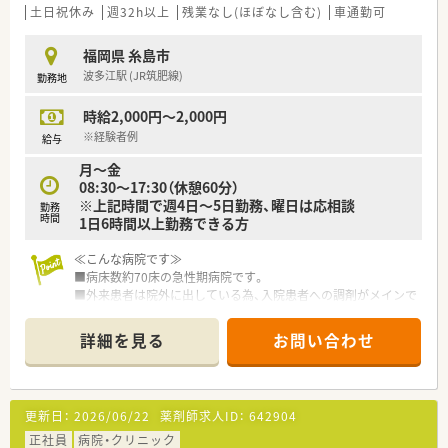
げており、個人の努力を正当に評価して、給与に反映させていま
土日祝休み
週32h以上
残業なし(ほぼなし含む)
車通勤可
す。
福岡県 糸島市
【職場環境と雰囲気】
波多江駅 (JR筑肥線)
勤務地
■何よりも大切にされているのはスタッフ同士の関係性づくり
です。
時給2,000円～2,000円
■かかりつけを始め、地域連携薬局やオンライン服薬指導など業
界の流れに合わせて対応して参ります。
※経験者例
給与
■社長が窓口となり、門前のドクターとの関係性も良好です。
月～金
■今後も基盤を整えながら着実な新規開局を予定されていま
08:30～17:30（休憩60分）
す。
※上記時間で週4日～5日勤務、曜日は応相談
勤務
時間
1日6時間以上勤務できる方
≪こんな病院です≫
■病床数約70床の急性期病院です。
■外来患者は院外に出している為、入院患者への調剤がメインで
す。
■抗癌剤注射や病棟業務など病院薬剤師として幅広い経験を積
詳細を見る
お問い合わせ
むことが出来ます。
更新日：
2026/06/22
薬剤師求人ID：
642904
正社員
病院・クリニック