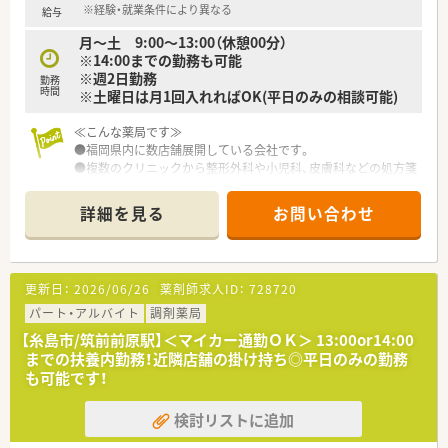
※経験・就業条件により異なる
給与
月～土 9:00～13:00（休憩00分）
※14:00までの勤務も可能
※週2日勤務
勤務
時間
※土曜日は月1回入れればOK(平日のみの相談可能)
≪こんな薬局です≫
●福岡県内に数店舗展開している会社です。
●複数のクリニックから整形外科や小児科、皮膚科などの処方箋
を受けています
●男性薬剤師が活躍！
詳細を見る
お問い合わせ
●急なお休みへの体制も整っています
更新日：
2026/06/26
薬剤師求人ID：
728720
パート・アルバイト
調剤薬局
【糸島市/筑前前原駅】＜マイカー通勤ＯＫ＞ 13:00or14:00
までの扶養内勤務！近隣店舗の掛け持ち◎平日のみの勤務
も可能です！
検討リストに追加