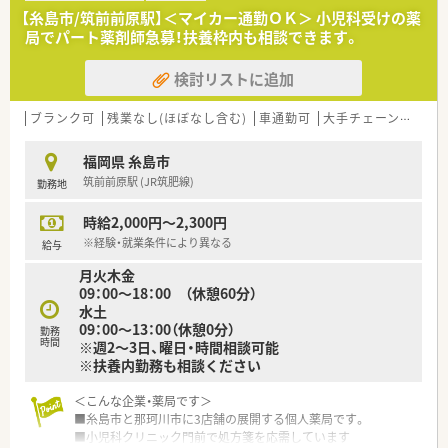
【糸島市/筑前前原駅】＜マイカー通勤ＯＫ＞ 小児科受けの薬
局でパート薬剤師急募！扶養枠内も相談できます。
検討リストに追加
ブランク可
残業なし(ほぼなし含む)
車通勤可
大手チェーン以外
福岡県 糸島市
筑前前原駅 (JR筑肥線)
勤務地
時給2,000円～2,300円
※経験・就業条件により異なる
給与
月火木金
09：00～18：00 （休憩60分）
水土
09：00～13：00（休憩0分）
勤務
時間
※週2～3日、曜日・時間相談可能
※扶養内勤務も相談ください
＜こんな企業・薬局です＞
■糸島市と那珂川市に3店舗の展開する個人薬局です。
■小児科クリニック門前で処方箋を応需しています