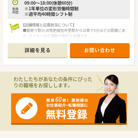
09:00～18:00(休憩60分)
※1年単位の変形労働時間制
勤務
時間
※週平均40時間シフト制
【店舗情報と応需状況について】
■最寄り駅のJR筑肥線加布里駅からは車で5分ほどの距離にあ
り、マイカーでの通勤が便利な店舗です。
■処方箋科目は整形外科をメインに応需しており、近隣の居宅や
施設への在宅医療も合わせて対応しています。
詳細を見る
お問い合わせ
■1日の処方箋枚数は約120枚程度で、現在は常勤薬剤師5名と事
務3名の充実した体制で対応しています。
【法人特徴について】
■創業40年を迎え、福岡県を中心にドラッグストアと調剤薬局
わたしたちがあなたの条件にぴった
を90店舗以上展開する成長中の企業です。
りの職場をお探しします。
■「健康経営優良法人ホワイト500」に5年連続で認定されてお
り、社員の健康増進に注力しています。
■調剤部門の離職率は約7％と非常に低く、勤続10年以上のベテ
ラン社員も多数在籍している環境です。
【求人情報について】
■年収はご経験やスキルを考慮して決定されますが、管理薬剤師
候補であれば最大600万円も検討可能です。
■糸島エリアの加布里店では地域手当の支給対象となっており、
給与面での優遇措置が受けられます。