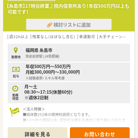
【糸島市】17時台終業♪院内保育所あり！年収500万円以上も
可能です！
検討リストに追加
週32h以上
残業なし(ほぼなし含む)
車通勤可
大手チェーン以外
~
福岡県 糸島市
筑前前原駅 (JR筑肥線)
勤務地
年収500万円～550万円
月給300,000円～330,000円
給与
※経験者例・スキル等考慮
月～土
08:30〜17:15(休憩60分)
勤務
※週休2日制
時間
＜法人特徴＞
■病床数253床の精神科病院となります。
■1979年の開設以来、認知症治療を先進的に取り組んでおりま
す。
詳細を見る
お問い合わせ
＜薬剤部の紹介＞