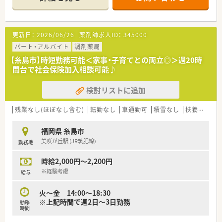
すが、薬剤師は常勤1名とパート1名、事務2名の体制で運営して
います。
■地域に根ざした小児科メインの薬局として、子供たちの健康を
支える役割を担っており、地域の方々から厚い信頼を寄せられて
更新日：
2026/06/26
薬剤師求人ID：
345000
いる店舗です。
パート・アルバイト
調剤薬局
【募集背景と求める人物像について】
【糸島市】時短勤務可能＜家事・子育てとの両立◎＞週20時
■現在は即戦力として活躍できる方はもちろんですが、未経験の
間台で社会保険加入相談可能♪
方やブランクがある方からの相談も受け付けており、幅広く募集
しています。
検討リストに追加
■年齢や性別は一切不問となっており、周囲のスタッフと協力し
ながら円滑に業務を進めることができる、協調性のある方を求め
ています。
残業なし(ほぼなし含む)
転勤なし
車通勤可
積雪なし
扶養内勤務OK
■急募の案件であるため、新しい環境で早期に勤務を開始できる
方を歓迎しており、まずは条件面の相談から始めていただける状
福岡県 糸島市
況です。
美咲が丘駅 (JR筑肥線)
勤務地
【法人特徴について】
時給2,000円～2,200円
■糸島市と那珂川市を中心に合計3店舗の調剤薬局を展開してい
る個人法人であり、地域密着型のきめ細やかなサービスを提供し
※経験考慮
給与
ています。
■有給休暇の消化率が100％に達している点が大きな特徴で、社
火～金 14:00～18:30
員が心身ともにリフレッシュできる労務環境の整備に注力して
※上記時間で週2日～3日勤務
勤務
います。
時間
■大手チェーンとは異なり、転勤の心配がないため、一つの地域