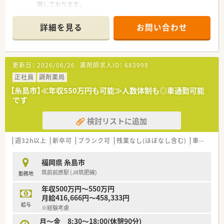
場しております。
■福岡県春日市に本社を構え、福岡県内を中心に福岡県・佐賀県・
東京都・千葉県・神奈川県に38店舗展開しております。(2022年6
詳細を見る
お問い合わせ
月時点）
■超高齢化社会で必ず必要となる在宅対応を積極的に取り組ん
でおり着実に成長を続けています。今後も安定して成長が見込
まれる安定営業の会社です。
更新日：
2026/06/26
薬剤師求人ID：
683998
■オンライン服薬指導(28店舗実施)、地域連携薬局(21店舗)、零
売など最先端の取り組みを実施しております。
正社員
調剤薬局
【糸島市】≪年収550万円も可能≫人数体制も◎車通勤可能
＜女性もご活躍いただける環境＞
です
■ライフイベントやご自身の状況の変化があった場合、雇用形態
変更の相談も可能です。
検討リストに追加
■女性の育休取得率 100％。復帰率100%。男性育休取得実績(現
在8名取得)もあります。カムバックパス制度、きらりミルククラ
ブなど働く女性を応援する環境が整っています。
週32h以上
新卒可
ブランク可
残業なし(ほぼなし含む)
車通勤可
■子育て中の方は時短勤務も可能な為、性別を問わず薬局長等、
キャリアを積み活躍できるフィールドがございます。
福岡県 糸島市
筑前前原駅 (JR筑肥線)
勤務地
＜こんな店舗です＞
■内科門前の外来と施設・個人在宅を対応している地域密着型の
年収500万円～550万円
店舗です。
月給416,666円～458,333円
■近隣は静かな住宅街で、落ち着いた環境です。
給与
※経験考慮
■糸島市では唯一100名単位で在宅を対応しており、約600名を
担当しております。
月～金 8:30～18:00(休憩90分)