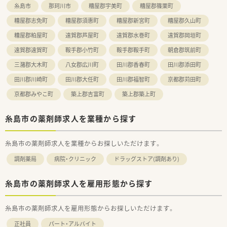
糸島市
那珂川市
糟屋郡宇美町
糟屋郡篠栗町
糟屋郡志免町
糟屋郡須惠町
糟屋郡新宮町
糟屋郡久山町
糟屋郡粕屋町
遠賀郡芦屋町
遠賀郡水巻町
遠賀郡岡垣町
遠賀郡遠賀町
鞍手郡小竹町
鞍手郡鞍手町
朝倉郡筑前町
三潴郡大木町
八女郡広川町
田川郡香春町
田川郡添田町
田川郡川崎町
田川郡大任町
田川郡福智町
京都郡苅田町
京都郡みやこ町
築上郡吉富町
築上郡築上町
糸島市の薬剤師求人を業種から探す
糸島市の薬剤師求人を業種からお探しいただけます。
調剤薬局
病院・クリニック
ドラッグストア(調剤あり)
糸島市の薬剤師求人を雇用形態から探す
糸島市の薬剤師求人を雇用形態からお探しいただけます。
正社員
パート・アルバイト