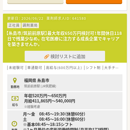
■現在、薬剤師の人数は3名在籍されております。
■院内処方となり、外来業務と入院患者様の調剤業務がメインと
なります。
更新日：
2026/06/22
薬剤師求人ID：
641580
■外来患者数は、1日30名程度ですが、多い時は50名程度でござ
います。
正社員
調剤薬局
■科目の割合としては、精神科7割、内科3割となります。
【糸島市/筑前前原駅】最大年収650万円検討可！年間休日118
■紙カルテとなりますが、今後電子に移行予定でございます。
日で残業少なめ。在宅医療に注力する成長企業でキャリア
を築きませんか。
＜労務環境・待遇＞
■残業はほぼ発生致しません。
検討リストに追加
■休日は、週休2日制となり、17時台終業となります。
■病院からJR筑前前原駅間まで送迎バスもございます。
■単身寮もあり、月14,500円でご利用可能です。
未経験可
車通勤可
高給与(600万円以上)
シフト制
大手チェーン以外
福岡県 糸島市
筑前前原駅 (JR筑肥線)
勤務地
年収520万円～650万円
月給411,865円～540,000円
給与
※経験考慮
月～金 08:45～19:30（休憩60分）
土 08:45～16:00（休憩60分）
※基本08:45～18:15シフト
※1ヶ月単位の変形労働時間制（月平均172時間）
勤務