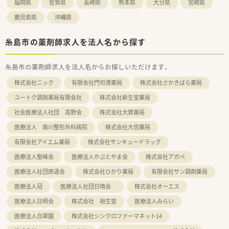
福岡県
佐賀県
長崎県
熊本県
大分県
宮崎県
鹿児島県
沖縄県
糸島市の薬剤師求人を法人名から探す
糸島市の薬剤師求人を法人名からお探しいただけます。
株式会社ニック
有限会社門司港薬局
株式会社さかきばら薬局
ユートク調剤薬局有限会社
株式会社新生堂薬局
社会医療法人社団 高野会
株式会社大賀薬局
医療法人 南川整形外科病院
株式会社大信薬局
有限会社アイエム薬局
株式会社サンキュードラッグ
医療法人聖峰会
医療法人かぶとやま会
株式会社アガペ
医療法人社団原道会
株式会社ひかり薬局
有限会社サン調剤薬局
医療法人冠
医療法人社団日晴会
株式会社オーエス
医療法人日明会
株式会社 裕生堂
医療法人みらい
医療法人白翠園
株式会社シンクロファーマネット14