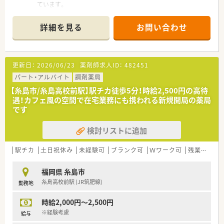
ています。
■待合室も広く、綺麗な環境ですので気持ちよく働けます。
■駐車場も完備しておりますので、お車での通勤も可能です。
詳細を見る
お問い合わせ
■お時給最大2,500円も可能な希少な求人です。
【法人特徴について】
■福岡県内に4店舗の調剤薬局を展開しており、「親切・安心・満
更新日：
2026/06/23
薬剤師求人ID：
482451
足」という基本方針を大切にしている企業です。
■在宅医療やジェネリック医薬品の普及に積極的で、次期診療報
パート・アルバイト
調剤薬局
酬改定を見据えた先見性のある経営を行っています。
【糸島市/糸島高校前駅】駅チカ徒歩5分！時給2,500円の高待
■新規開局も予定されている成長企業であり、地域に根差したド
遇！カフェ風の空間で在宅業務にも携われる新規開局の薬局
ミナント展開による安定した基盤が大きな特徴です。
です
【こんな方にオススメ】
検討リストに追加
■午前中のみの短時間勤務を希望しており、午後からは趣味や家
事に時間を使いたいという方に大変オススメです。
■車通勤を希望されている方にとって、駐車場完備の環境は非常
駅チカ
土日祝休み
未経験可
ブランク可
Ｗワーク可
残業なし(ほぼなし含む)
に利便性が高く、毎日の通勤もストレスフリーです。
■高時給を維持しながら、無理のない範囲でキャリアを継続した
福岡県 糸島市
い、ワークライフバランス重視の方に最適です。
糸島高校前駅 (JR筑肥線)
勤務地
時給2,000円～2,500円
※経験考慮
給与