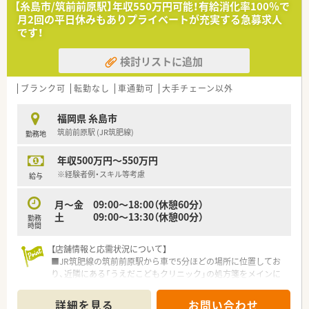
【糸島市/筑前前原駅】年収550万円可能！有給消化率100％で
いという意欲のある方を歓迎します。
月2回の平日休みもありプライベートが充実する急募求人
■多職種と連携する場面も多いため、コミュニケーションを大切
です！
にできる方を募集しています。
検討リストに追加
【法人特徴について】
■福岡県を中心に116店舗を展開する九州最大手の薬局で、安定
した経営基盤が魅力です。
ブランク可
転勤なし
車通勤可
大手チェーン以外
■「従業員の満足が患者様の満足に繋がる」という理念のもと、
働きやすさを追求しています。
福岡県 糸島市
■個人のレベルや興味に合わせた多彩な研修制度で、継続的なス
筑前前原駅 (JR筑肥線)
勤務地
キルアップを支援します。
年収500万円～550万円
【こんな取り組みをしています】
■全社員の残業ゼロを目標に掲げ、生産性の向上と労働環境の改
※経験者例・スキル等考慮
給与
善を推進しています。
■e-learningの費用を会社が全額負担し、認定薬剤師などの資格
月～金 09:00～18:00（休憩60分）
取得を支援します。
土 09:00～13:30（休憩00分）
勤務
■服薬履歴を全店舗でオンライン共有し、どの店舗でも安全な服
時間
薬指導ができる体制です。
【店舗情報と応需状況について】
■JR筑肥線の筑前前原駅から車で5分ほどの場所に位置してお
り、近隣にある「うえだこどもクリニック」の処方箋をメインに
受けています。
■主な応需科目は小児科となっており、枚数などの詳細は不明で
詳細を見る
お問い合わせ