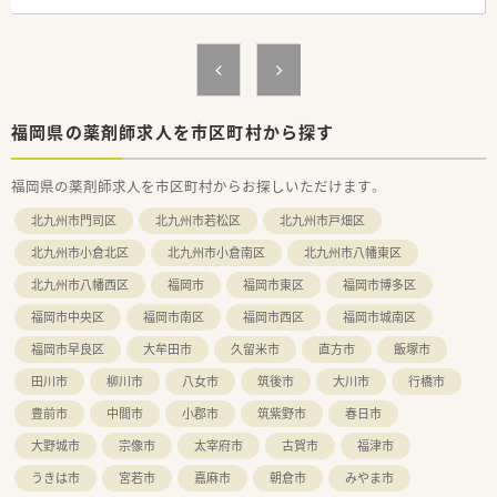
【法人特徴について】
■福岡県内を中心に10店舗を展開しており、創業から40年以上
の歴史を持つ安定した経営基盤の法人です。
■AI調剤やロボット調剤を積極的に導入し、業務効率化と対人業
務の充実に力を入れている企業です。
■中途入社の方の定着率が非常に高く、10年から20年以上勤務
福岡県の薬剤師求人を市区町村から探す
しているスタッフも多数在籍しています。
福岡県の薬剤師求人を市区町村からお探しいただけます。
【職場環境と雰囲気】
■ベテランの薬剤師が多く在籍しているため、未経験の業務があ
北九州市門司区
北九州市若松区
北九州市戸畑区
っても安心して相談できる環境です。
■スタッフの平均年齢は40代半ばで男女比も半々とバランスが
北九州市小倉北区
北九州市小倉南区
北九州市八幡東区
良く、落ち着いた雰囲気の職場です。
北九州市八幡西区
福岡市
福岡市東区
福岡市博多区
■代表自身も薬剤師であり現場のことを深く理解しているため、
働きやすさへの配慮が行き届いています。
福岡市中央区
福岡市南区
福岡市西区
福岡市城南区
【やりがい/おすすめポイント】
福岡市早良区
大牟田市
久留米市
直方市
飯塚市
■ロボット調剤などの先端技術に触れながら、薬剤師としての専
田川市
柳川市
八女市
筑後市
大川市
行橋市
門性を高めることができる環境です。
■地域密着型の薬局として患者様との距離が近く、日々の業務を
豊前市
中間市
小郡市
筑紫野市
春日市
通じて直接感謝の言葉をいただけます。
大野城市
宗像市
太宰府市
古賀市
福津市
■会社の成長とともに自身のキャリアも広がるため、組織づくり
に参加する面白さを実感できます。
うきは市
宮若市
嘉麻市
朝倉市
みやま市