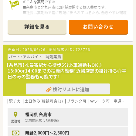
に腰を据えて長く働き続けたいと考えている方には最適な法人
≪こんな薬局です≫
組織です。
■糸島市と北九州市に2店舗展開する個人薬局です。
■社長は薬剤師で常に現場に出られているため、働きやすい環境
整備にも積極的です。
■社長との距離も近く意見が通り易く風通しの良い会社です。
詳細を見る
お問い合わせ
≪店舗情報≫
■薬剤師の人数は、常勤3名、パート3名となり、常時5名体制のた
め、手厚い人数体制をとられております。
更新日：
2026/06/26
薬剤師求人ID：
728726
■薬歴は、ハイブリッジとなります。
■品目数は1000品目弱程度で、後発品割合は75％でございま
パート・アルバイト
調剤薬局
す。
【糸島市】≪最寄駅から徒歩5分≫車通勤もOK♪
■棚割りに関しては、頻繁に出る薬とあまり出ない薬で分けてお
13:00or14:00までの扶養内勤務！近隣店舗の掛け持ち◎平
ります。
日のみの勤務も可能です！
■調剤・監査、投薬は時間帯で分けております。
■患者の約8割が60～70代となります。
検討リストに追加
駅チカ
土日休み(相談可含む)
ブランク可
Ｗワーク可
車通勤可
福岡県 糸島市
筑前前原駅 (JR筑肥線)
勤務地
時給2,000円～2,300円