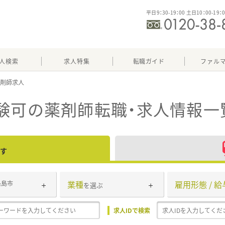
平日9：30-19：00 土日10：00-19：
人検索
求人特集
転職ガイド
ファル
験可
の薬剤師転職・求人情報一
す
業種
雇用形態 / 給
糸島市
を選ぶ
求人IDで検索