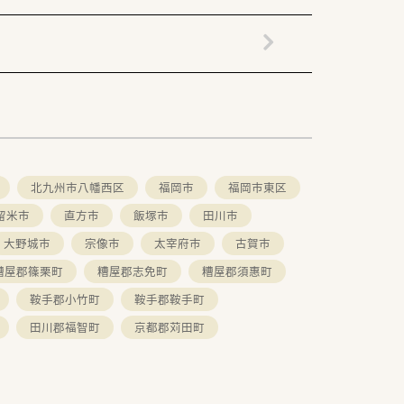
北九州市八幡西区
福岡市
福岡市東区
留米市
直方市
飯塚市
田川市
大野城市
宗像市
太宰府市
古賀市
糟屋郡篠栗町
糟屋郡志免町
糟屋郡須惠町
鞍手郡小竹町
鞍手郡鞍手町
田川郡福智町
京都郡苅田町