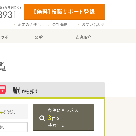
00
（祝日を除く）
【無料】転職サポート登録
企業の皆様へ
会社概要
お問い合わせ
マラボ
薬学生
支店紹介
覧
駅
から探す
条件に合う求人
与
を選ぶ
3
件を
検索する