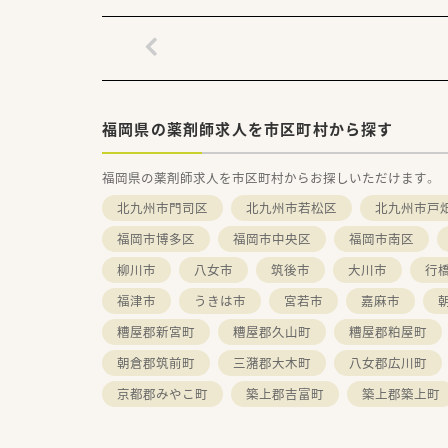
福岡県の薬剤師求人を市区町村から探す
福岡県の薬剤師求人を市区町村からお探しいただけます。
北九州市門司区
北九州市若松区
北九州市戸
福岡市博多区
福岡市中央区
福岡市南区
柳川市
八女市
筑後市
大川市
行
福津市
うきは市
宮若市
嘉麻市
糟屋郡新宮町
糟屋郡久山町
糟屋郡粕屋町
朝倉郡筑前町
三潴郡大木町
八女郡広川町
京都郡みやこ町
築上郡吉富町
築上郡築上町