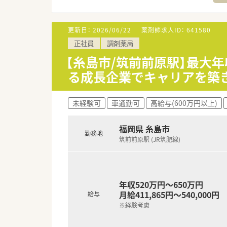
■今後も着実に新規開局を予定
■頑張った方には昇給という形
更新日：
2026/06/22
薬剤師求人ID：
641580
【職場環境と雰囲気】
正社員
調剤薬局
■何よりも大切にされているの
■かかりつけを始め、地域連携
【糸島市/筑前前原駅】最大年
■社長が窓口となり、門前のド
る成長企業でキャリアを築
■今後も基盤を整えながら着実
未経験可
車通勤可
高給与(600万円以上)
福岡県 糸島市
勤務地
筑前前原駅 (JR筑肥線)
年収520万円～650万円
月給411,865円～540,000円
給与
※経験考慮