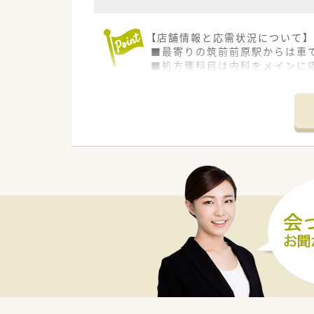
【店舗情報と応需状況について】
■最寄りの筑前前原駅からは車で
■処方箋科目は内科をメインに
■1日の処方箋枚数は在宅を含め
【募集背景と求める人物像につい
■福岡エリアへの転居を伴う若
■近隣での新規出店計画や事業
■変化を恐れずに新しいことに
【想定されるキャリアイメージ】
■店舗管理者へのキャリアアッ
■ご本人の希望や適性に応じて
■社内研修やOJTを通じてマネ