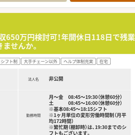
しており、地域住民が集う場所としてのカフェ風店舗づくりなど
でしっかりと還元する方針を掲げており、個人の努力を正当に評
はスタッフ同士の関係性づくりです。
薬局やオンライン服薬指導など業界の流れに合わせて対応して参
収650万円検討可！年間休日118日で
クターとの関係性も良好です。
きませんか。
な新規開局を予定されています。
シフト制
大手チェーン以外
ヘルプ体制充実
在宅
非公開
法人名
月～金 08:45～19:30（休憩60分）
土 08:45～16:00（休憩60分）
※基本08:45～18:15シフト
※1ヶ月単位の変形労働時間制（月平
勤務時間
均172時間）
※繁忙期（棚卸時）は、19:30までのシ
フトもございます。