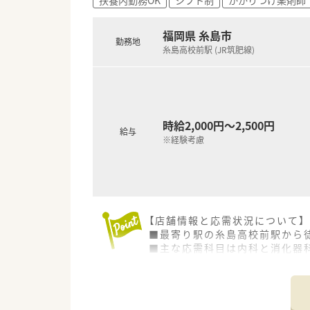
■門前の内科クリニックは、発
■午前中と夕方は外来業務中心
■調剤室は広くはありませんが
福岡県 糸島市
勤務地
■薬局長、管理薬剤師のお人柄
糸島高校前駅 (JR筑肥線)
＜ワークライフバランスを推進
■社内平均の残業時間は10時間
在宅で想定される臨時処方や急な
せん。
時給2,000円～2,500円
■年間休日は117日＋1日(バ
給与
プライベートと両立が可能です
※経験考慮
■店舗異動に関しては、基本転
いた勤務が可能です。
■在宅業務専用システムを自社
＜スキルアップ・キャリアアッ
【店舗情報と応需状況について】
■麻薬の取り扱いが多い店舗や
■最寄り駅の糸島高校前駅から
緩和ケアの資格を持っている薬剤
■主な応需科目は内科と消化器科
識・スキル向上も図れる環境です
■勤務体制は薬剤師が常時1名か
■店舗管理を各薬局長へ任せて
来る環境です。
【法人特徴について】
■薬剤師から営業職など社内で
■福岡県を中心に調剤薬局を2
■企業・官公庁出身の未経験の方