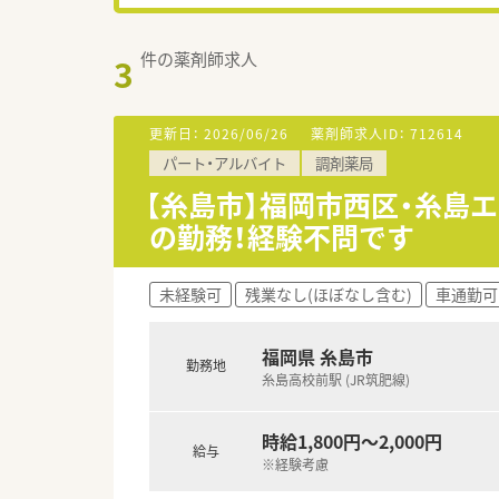
件の薬剤師求人
3
更新日：
2026/06/26
薬剤師求人ID：
712614
パート・アルバイト
調剤薬局
【糸島市】福岡市西区・糸島
の勤務！経験不問です
未経験可
残業なし(ほぼなし含む)
車通勤可
福岡県 糸島市
勤務地
糸島高校前駅 (JR筑肥線)
時給1,800円～2,000円
給与
※経験考慮