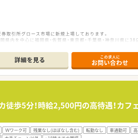
東京証券取引所グロース市場に新規上場しております。
岡県内を中心に福岡県・佐賀県・東京都・千葉県・神奈川県に38店
る在宅対応を積極的に取り組んでおり着実に成長を続けていま
この求人に
詳細を見る
お問い合わせ
実施)、地域連携薬局(21店舗)、零売など最先端の取り組みを実
＞
況の変化があった場合、雇用形態変更の相談も可能です。
復帰率100%。男性育休取得実績(現在8名取得)もあります。カ
ています。
能な為、性別を問わず薬局長等、キャリアを積み活躍できるフィ
カ徒歩5分！時給2,500円の高待遇！カ
在宅を対応している地域密着型の店舗です。
着いた環境です。
Ｗワーク可
残業なし(ほぼなし含む)
転勤なし
車通勤可
高
在宅を対応しており、約600名を担当しております。
大手チェーン以外
~18時までの職場