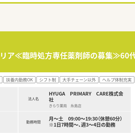
エリア≪臨時処方専任薬剤師の募集≫60代
扶養内勤務OK
シフト制
大手チェーン以外
ヘルプ体制充実
HYUGA PRIMARY CARE株式会
社
法人名
きらり薬局 糸島店
月～土 09:00～19:30（休憩60分）
勤務時間
※1日7時間～、週3～4日の勤務