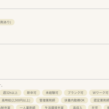
剤あり)
す。
週32h以上
新卒可
未経験可
ブランク可
Ｗワーク可
高時給(2,500円以上)
管理薬剤師
扶養内勤務OK
認定薬剤
体制充実
一人薬剤師
生活環境充実
高収入
在宅