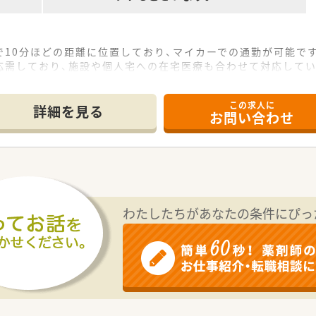
10分ほどの距離に位置しており、マイカーでの通勤が可能で
応需しており、施設や個人宅への在宅医療も合わせて対応してい
て約60枚程度で、現在は常勤薬剤師3名体制で業務を行ってい
この求人に
て】
詳細を見る
お問い合わせ
手の薬剤師の方や、これから在宅業務に挑戦したい方を歓迎して
拡大に伴い、将来的に組織の中核として活躍できる方を求めてい
挑戦できる方や、チームワークを大切にしながら働ける方がマッ
プはもちろん、エリアマネージャーなどへの昇格も目指せる環境
、薬剤師から営業職などへの社内ジョブチェンジも相談が可能と
わたしたちがあなたの条件にぴっ
ジメントスキルを磨き、将来的に店舗運営を任されることもあり