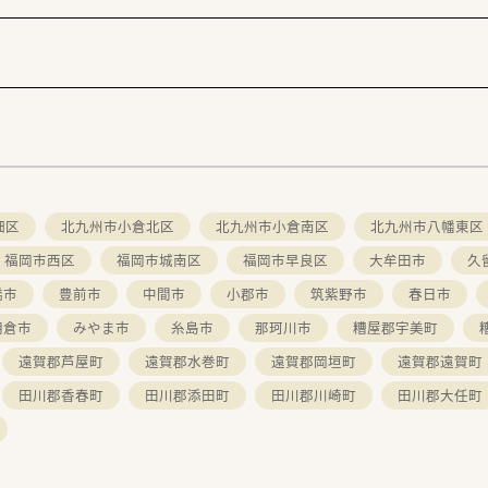
畑区
北九州市小倉北区
北九州市小倉南区
北九州市八幡東区
福岡市西区
福岡市城南区
福岡市早良区
大牟田市
久
橋市
豊前市
中間市
小郡市
筑紫野市
春日市
朝倉市
みやま市
糸島市
那珂川市
糟屋郡宇美町
遠賀郡芦屋町
遠賀郡水巻町
遠賀郡岡垣町
遠賀郡遠賀町
田川郡香春町
田川郡添田町
田川郡川崎町
田川郡大任町