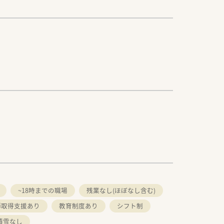
~18時までの職場
残業なし(ほぼなし含む)
師取得支援あり
教育制度あり
シフト制
積雪なし