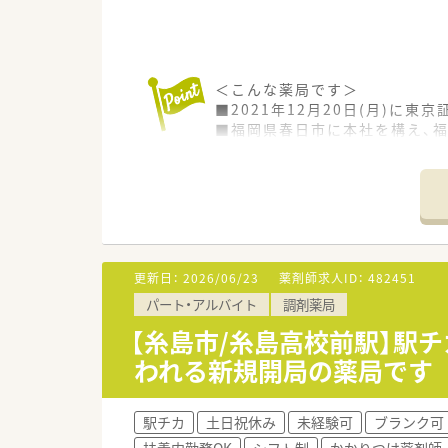
＜こんな薬局です＞
■2021年12月20日(月)に
■福岡県春日市に本社を構え、福
点）
■超高齢化社会で必ず必要とな
定営業の会社です。
■オンライン服薬指導(28店舗
＜女性もご活躍いただける環境
■ライフイベントやご自身の状
更新日：
2026/06/23
薬剤師求人ID：
482451
■女性の育休取得率 100％。
パート・アルバイト
調剤薬局
働く女性を応援する環境が整っ
■子育て中の方は時短勤務も可
【糸島市/糸島高校前駅】駅チ
われる新規開局の薬局です
＜こんな店舗です＞
■内科門前の外来と施設・個人
■近隣は静かな住宅街で、落ち
駅チカ
土日祝休み
未経験可
ブランク可
■糸島市では唯一100名単位で
扶養内勤務OK
シフト制
かかりつけ薬剤師