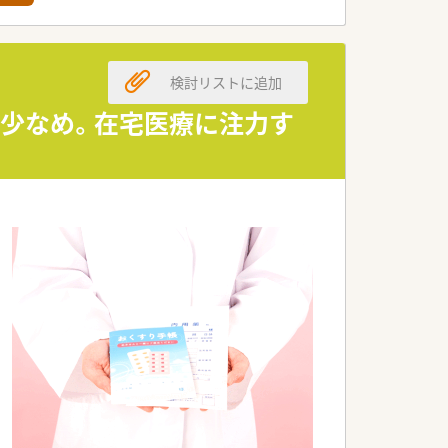
、独自のビジョンを持っています。
価して、給与に反映させています。
検討リストに追加
ります。
残業少なめ。在宅医療に注力す