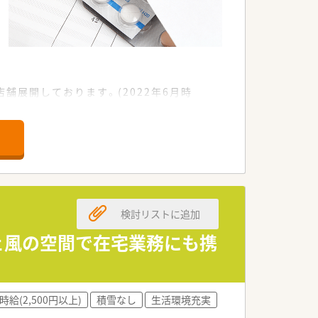
舗展開しております。(2022年6月時
す。今後も安定して成長が見込まれる安
施しております。
ムバックパス制度、きらりミルククラブなど
検討リストに追加
ールドがございます。
フェ風の空間で在宅業務にも携
時給(2,500円以上)
積雪なし
生活環境充実