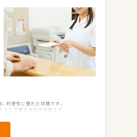
ムーズです。
事はありません。
で、 大幅な残業が発生することはありま
の組み合わせ等もシフトに組み込めるので
転居を伴う異動がないため、地域に根付
務負荷軽減につながっております。
る、利便性に優れた店舗です。
寄り添った仕事を経験することができ知
ひとりに丁寧な対応が可能です。
境で業務に取り組めます。
スキルアップ・キャリアアップが形成出
たる事業で経営基盤が安定しています。