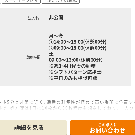
熱外来の他、子どもの診療も行うなど処方科目も様々です。
、日中は調剤含めた在宅業務が中心となります。
、常に皆さん業務分担しながら作業をされているため、業務はス
非公開
もよく、事務員との連携もとれており働きやすい環境です。
法人名
＞
月～金
～15時間以内となっており正社員(S1)はみなし残業を超える
①14:00～18:00(休憩00分)
在宅訪問に対応する『臨時処方専任薬剤師』を配置しているの
②09:00～18:00(休憩60分)
土
ースデー休暇)で終日休みの日数となります。月によっては半休
勤務時間
09:00～13:00（休憩60分）
。
※週3~4日程度の勤務
居を伴わない異動となります。九州エリアから関東エリアへなど
※シフトパターン応相談
※平日のみも相談可能
開発しており、現場の薬剤師の意見を集約して作っているので業
プできる環境＞
カテーテル・ポンプ処方を行っている店舗もございます。
徒歩5分と非常に近く、通勤の利便性が極めて高い場所に位置す
師が2名（調剤薬局勤務薬剤師54名）在籍しており、患者様に
で、処方箋は1日に10枚から30枚程度を想定しており、一人
。
ら2名に事務員が1名加わる構成で、無理のない落ち着いた環
おり、社長から店舗の運営や数字管理の研修を受けることができ
この求人に
詳細を見る
のジョブチェンジも相談の上、可能です。
お問い合わせ
店舗展開するほか、ジェネリックの卸売や菓子製造など多岐にわ
や、病院出身の方も多数活躍しています。