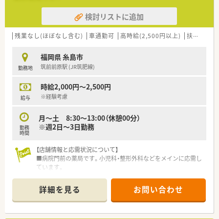
検討リストに追加
残業なし(ほぼなし含む)
車通勤可
高時給(2,500円以上)
扶養内勤務OK
福岡県 糸島市
筑前前原駅 (JR筑肥線)
勤務地
時給2,000円～2,500円
※経験考慮
給与
月～土 8:30～13:00（休憩00分）
※週2日～3日勤務
勤務
時間
【店舗情報と応需状況について】
■病院門前の薬局です。小児科・整形外科などをメインに応需し
ています。
■待合室も広く、綺麗な環境ですので気持ちよく働けます。
■駐車場も完備しておりますので、お車での通勤も可能です。
詳細を見る
お問い合わせ
■お時給最大2,500円も可能な希少な求人です。
【法人特徴について】