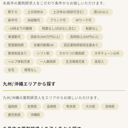
糸島市の薬剤師求人をこだわり条件からお探しいただけます。
駅チカ
土日祝休み
土日休み(相談可含む)
週32h以上
新卒可
未経験可
ブランク可
Ｗワーク可
~18時までの職場
残業なし(ほぼなし含む)
転勤なし
車通勤可
高給与(600万円以上)
高時給(2,500円以上)
管理薬剤師
扶養内勤務OK
認定薬剤師取得支援あり
教育制度あり
シフト制
かかりつけ薬剤師
大手チェーン以外
ヘルプ体制充実
一人薬剤師
生活環境充実
高収入
在宅
積雪なし
九州/沖縄エリアから探す
九州/沖縄の薬剤師求人をエリアからお探しいただけます。
福岡県
佐賀県
長崎県
熊本県
大分県
宮崎県
鹿児島県
沖縄県