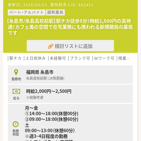
■福岡県内に4店舗の調剤薬局を展開しており、「親切・安心・満
更新日：
2026/06/23
薬剤師求人ID：
482451
足」という基本方針を大切にしている企業です。
■在宅医療やジェネリック医薬品の普及に積極的で、次期診療報
パート・アルバイト
調剤薬局
酬改定を見据えた先見性のある経営を行っています。
【糸島市/糸島高校前駅】駅チカ徒歩5分！時給2,500円の高待
■新規開局も予定されている成長企業であり、地域に根差したド
遇！カフェ風の空間で在宅業務にも携われる新規開局の薬局
ミナント展開による安定した基盤が大きな特徴です。
です
【こんな方にオススメ】
検討リストに追加
■午前中のみの短時間勤務を希望しており、午後からは趣味や家
事に時間を使いたいという方に大変オススメです。
■車通勤を希望されている方にとって、駐車場完備の環境は非常
駅チカ
土日祝休み
未経験可
ブランク可
Ｗワーク可
残業なし(ほぼなし含む)
に利便性が高く、毎日の通勤もストレスフリーです。
■高時給を維持しながら、無理のない範囲でキャリアを継続した
福岡県 糸島市
い、ワークライフバランス重視の方に最適です。
糸島高校前駅 (JR筑肥線)
勤務地
時給2,000円～2,500円
※経験考慮
給与
月～金
①14:00～18:00(休憩00分)
②09:00～18:00(休憩60分)
土
09:00～13:00（休憩60分）
勤務
時間
※週3~4日程度の勤務