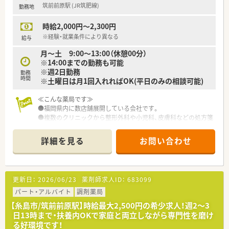
筑前前原駅 (JR筑肥線)
＜スキルアップ・キャリアアップできる環境＞
勤務地
■麻薬の取り扱いが多い店舗やカテーテル・ポンプ処方を行って
【やりがい/おすすめポイント】
いる店舗もございます。
時給2,000円～2,300円
■地域に密着した薬局のため、患者様一人ひとりとじっくり向き
緩和ケアの資格を持っている薬剤師が2名（調剤薬局勤務薬剤師
合った丁寧な服薬指導が実践できます。
※経験・就業条件により異なる
給与
54名）在籍しており、患者様に寄り添った仕事を経験することが
■小児科領域では散剤や水剤の調剤スキル、整形外科領域では疼
でき知識・スキル向上も図れる環境です。
月～土 9:00～13:00（休憩00分）
痛管理に関する知識を深められます。
■店舗管理を各薬局長へ任せており、社長から店舗の運営や数字
※14:00までの勤務も可能
■残業がほとんどなく、休日もしっかりと確保できるため、ワー
管理の研修を受けることができスキルアップ・キャリアアップが
※週2日勤務
クライフバランスを重視して働けます。
勤務
時間
形成出来る環境です。
※土曜日は月1回入れればOK(平日のみの相談可能)
■薬剤師から営業職など社内でのジョブチェンジも相談の上、可
能です。
≪こんな薬局です≫
■企業・官公庁出身の未経験の方や、病院出身の方も多数活躍し
●福岡県内に数店舗展開している会社です。
ています。
●複数のクリニックから整形外科や小児科、皮膚科などの処方箋
を受けています
●男性薬剤師が活躍！
詳細を見る
お問い合わせ
●急なお休みへの体制も整っています
更新日：
2026/06/23
薬剤師求人ID：
683099
パート・アルバイト
調剤薬局
【糸島市/筑前前原駅】時給最大2,500円の希少求人！週2～3
日13時まで・扶養内OKで家庭と両立しながら専門性を磨け
る好環境です！