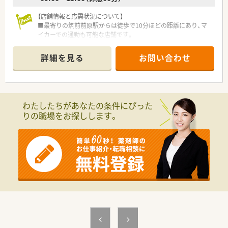
【店舗情報と応需状況について】
■最寄りの筑前前原駅からは徒歩で10分ほどの距離にあり、マ
イカーでの通勤も可能な店舗です。
■処方箋科目は内科と外科をメインに応需しており、1日あたり
約100枚程度に対応しています。
詳細を見る
お問い合わせ
■1日の処方箋枚数に対して常勤の薬剤師が5名在籍しており、
ゆとりある人員体制で運営しています。
【法人特徴について】
■福岡県内を中心に10店舗を展開しており、創業から40年以上
わたしたちがあなたの条件にぴった
の歴史を持つ安定した経営基盤の法人です。
りの職場をお探しします。
■AI調剤やロボット調剤を積極的に導入し、業務効率化と対人業
務の充実に力を入れている企業です。
■中途入社の方の定着率が非常に高く、10年から20年以上勤務
しているスタッフも多数在籍しています。
【職場環境と雰囲気】
■ベテランの薬剤師が多く在籍しているため、未経験の業務があ
っても安心して相談できる環境です。
■スタッフの平均年齢は40代半ばで男女比も半々とバランスが
良く、落ち着いた雰囲気の職場です。
■代表自身も薬剤師であり現場のことを深く理解しているため、
働きやすさへの配慮が行き届いています。