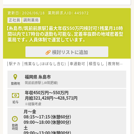
【募集背景と求める人物像について】
更新日：
2026/06/18
薬剤師求人ID：
445972
■地域医療貢献のための募集です。
■在宅医療のご経験や、管理薬剤師として店舗運営に携わったご
正社員
調剤薬局
経験のある方を歓迎します。
【糸島市/筑前前原駅】最大年収550万円検討可！残業月10時
■患者様サービスを第一に考え、地域に貢献したいという強い意
間以内で17時台の退勤も可能な、定着率抜群の地域密着型
欲のある方を求めます。
薬局です。人員体制で運営しています。
【法人特徴について】
検討リストに追加
■福岡県を中心に調剤薬局のほか、ジェネリック医薬品の卸売業
なども展開しています。
■何よりもスタッフ同士の関係性づくりを大切にしており、風通
駅チカ
残業なし(ほぼなし含む)
車通勤可
積雪なし
教育制度あり
しが良く働きやすいです。
■カフェ風の店舗づくりなど、地域住民の方が集う場所となるよ
福岡県 糸島市
うな薬局を目指しています。
筑前前原駅 (JR筑肥線)
勤務地
【職場環境と雰囲気】
年収450万円～550万円
■カフェのようなお洒落な内装で、アクアリウムやプロジェクタ
月給321,428円～428,571円
ーなども設置されています。
給与
※経験考慮
■コーヒーをはじめとしたフリードリンク制度があり、リラック
月～金
スして働くことができます。
08:15～17:15（休憩60分）
■社長自らが窓口となり、門前のドクターとも非常に良好な関係
09:00～18:00（休憩00分）
を築いています。
勤務
土
時間
09:00～13:00（休憩00分）