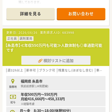
場しております。
■福岡県春日市に本社を構え、福岡県内を中心に福岡県・佐賀県・
東京都・千葉県・神奈川県に38店舗展開しております。(2022年6
詳細を見る
お問い合わせ
月時点）
■超高齢化社会で必ず必要となる在宅対応を積極的に取り組ん
でおり着実に成長を続けています。今後も安定して成長が見込
まれる安定営業の会社です。
更新日：
2026/06/26
薬剤師求人ID：
683998
■オンライン服薬指導(28店舗実施)、地域連携薬局(21店舗)、零
売など最先端の取り組みを実施しております。
正社員
調剤薬局
【糸島市】≪年収550万円も可能≫人数体制も◎車通勤可能
＜女性もご活躍いただける環境＞
です
■ライフイベントやご自身の状況の変化があった場合、雇用形態
変更の相談も可能です。
検討リストに追加
■女性の育休取得率 100％。復帰率100%。男性育休取得実績(現
在8名取得)もあります。カムバックパス制度、きらりミルククラ
ブなど働く女性を応援する環境が整っています。
週32h以上
新卒可
ブランク可
残業なし(ほぼなし含む)
車通勤可
■子育て中の方は時短勤務も可能な為、性別を問わず薬局長等、
キャリアを積み活躍できるフィールドがございます。
福岡県 糸島市
筑前前原駅 (JR筑肥線)
勤務地
＜こんな店舗です＞
■内科門前の外来と施設・個人在宅を対応している地域密着型の
年収500万円～550万円
店舗です。
月給416,666円～458,333円
■近隣は静かな住宅街で、落ち着いた環境です。
給与
※経験考慮
■糸島市では唯一100名単位で在宅を対応しており、約600名を
担当しております。
月～金 8:30～18:00(休憩90分)