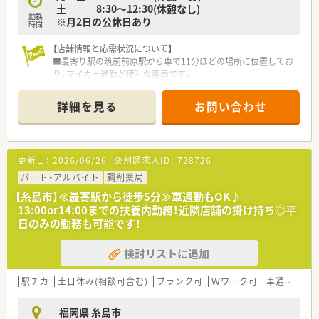
■門前の内科クリニックは、発熱外来の他、子どもの診療も行う
土 8:30～12:30(休憩なし)
勤務
など処方科目も様々です。
※月2日の公休日あり
時間
■午前中と夕方は外来業務中心、日中は調剤含めた在宅業務が中
心となります。
【店舗情報と応需状況について】
■調剤室は広くはありませんが、常に皆さん業務分担しながら作
■最寄り駅の筑前前原駅から車で11分ほどの場所に位置してお
業をされているため、業務はスムーズです。
り、マイカー通勤が便利な薬局です。
■薬局長、管理薬剤師のお人柄もよく、事務員との連携もとれて
■門前のクリニックから整形外科や小児科リハビリテーション
おり働きやすい環境です。
を中心に1日40～50枚の処方箋を応需します。
詳細を見る
お問い合わせ
■近隣店舗とのヘルプ体制が充実しています。
＜ワークライフバランスを推進＞
■社内平均の残業時間は10時間～15時間以内となっており正社
【募集背景と求める人物像について】
員(S1)はみなし残業を超える事はありません。
■今回の募集は欠員補充が目的となっており、即戦力としてご活
更新日：
2026/06/26
薬剤師求人ID：
728726
在宅で想定される臨時処方や急な在宅訪問に対応する『臨時処方
躍いただける経験者の方を求めています。
専任薬剤師』を配置しているので、 大幅な残業が発生することは
■小児科や整形外科といった特定の領域において、専門性を高め
パート・アルバイト
調剤薬局
ありません。
たいという意欲のある方を歓迎します。
【糸島市】≪最寄駅から徒歩5分≫車通勤もOK♪
■年間休日は117日＋1日(バースデー休暇)で終日休みの日数と
■患者様一人ひとりに丁寧に向き合い、親切な服薬指導を実践し
13:00or14:00までの扶養内勤務！近隣店舗の掛け持ち◎平
なります。月によっては半休の組み合わせ等もシフトに組み込
ていただける方をお待ちしております。
日のみの勤務も可能です！
めるのでプライベートと両立が可能です。
■店舗異動に関しては、基本転居を伴わない異動となります。九
【法人特徴について】
州エリアから関東エリアへなど転居を伴う異動がないため、地域
検討リストに追加
■福岡市内およびその近郊エリアに限定して、4店舗の調剤薬局
に根付いた勤務が可能です。
を運営している地域密着型の企業です。
■在宅業務専用システムを自社開発しており、現場の薬剤師の意
■「親切」「安心」「満足」を基本方針として掲げており、患者様本
駅チカ
土日休み(相談可含む)
ブランク可
Ｗワーク可
車通勤可
見を集約して作っているので業務負荷軽減につながっておりま
位の薬局サービスを提供しています。
す。
■今後の診療報酬改定を見据えながら、在宅医療やジェネリック
福岡県 糸島市
医薬品の推進に積極的に取り組んでいます。