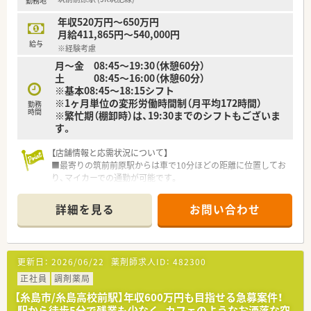
勤務地
■かかりつけを始め、地域連携薬局やオンライン服薬指導など業
界の流れに合わせて対応して参ります。
年収520万円～650万円
■社長が窓口となり、門前のドクターとの関係性も良好です。
月給411,865円～540,000円
■今後も基盤を整えながら着実な新規開局を予定されていま
給与
※経験考慮
す。
月～金 08:45～19:30（休憩60分）
土 08:45～16:00（休憩60分）
※基本08:45～18:15シフト
※1ヶ月単位の変形労働時間制（月平均172時間）
勤務
時間
※繁忙期（棚卸時）は、19:30までのシフトもございま
す。
【店舗情報と応需状況について】
■最寄りの筑前前原駅からは車で10分ほどの距離に位置してお
り、マイカーでの通勤が可能です。
■処方箋科目は内科をメインに応需しており、施設や個人宅への
在宅医療も合わせて対応しています。
詳細を見る
お問い合わせ
■1日の処方箋枚数は在宅を含めて約60枚程度で、現在は常勤薬
剤師3名体制で業務を行っています。
【募集背景と求める人物像について】
更新日：
2026/06/22
薬剤師求人ID：
482300
■福岡エリアへの転居を伴う若手の薬剤師の方や、これから在宅
業務に挑戦したい方を歓迎しています。
正社員
調剤薬局
■近隣での新規出店計画や事業拡大に伴い、将来的に組織の中核
【糸島市/糸島高校前駅】年収600万円も目指せる急募案件！
として活躍できる方を求めています。
駅から徒歩5分で残業も少なく、カフェのようなお洒落な空