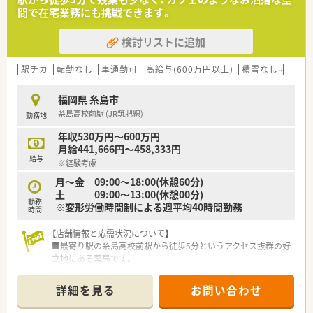
■変化を恐れずに新しいことに挑戦できる方や、チームワークを
間で在宅業務にも挑戦できます。
大切にしながら働ける方がマッチします。
検討リストに追加
【想定されるキャリアイメージ】
■店舗管理者へのキャリアアップはもちろん、エリアマネージャ
ーなどへの昇格も目指せる環境です。
駅チカ
転勤なし
車通勤可
高給与(600万円以上)
積雪なし
管理
■ご本人の希望や適性に応じて、薬剤師から営業職などへの社内
ジョブチェンジも相談が可能となります。
福岡県 糸島市
■社内研修やOJTを通じてマネジメントスキルを磨き、将来的に
糸島高校前駅 (JR筑肥線)
勤務地
店舗運営を任されることもあります。
年収530万円～600万円
月給441,666円～458,333円
給与
※経験考慮
月～金 09:00～18:00(休憩60分)
土 09:00～13:00(休憩00分)
勤務
※変形労働時間制による週平均40時間勤務
時間
【店舗情報と応需状況について】
■最寄り駅の糸島高校前駅から徒歩5分というアクセス抜群の好
立地にある薬局です。
■近隣クリニックから主に内科と消化器科を応需し、1日の処方
箋枚数は10～30枚です。
詳細を見る
お問い合わせ
■薬剤師は正社員1名とパート1名、事務員1名が在籍し協力して
業務を行います。