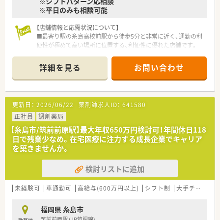
※シフトパターン応相談
※平日のみも相談可能
【店舗情報と応需状況について】
■最寄り駅の糸島高校前駅から徒歩5分と非常に近く、通勤の利
便性が極めて高い場所に位置する、利便性に優れた店舗です。
■主な応需科目は内科と消化器科で、処方箋は1日に10枚から30
枚程度を想定しており、一人ひとりに丁寧な対応が可能です。
詳細を見る
お問い合わせ
■勤務体制は薬剤師が常時1名から2名に事務員が1名加わる構
成で、無理のない落ち着いた環境で業務に取り組めます。
【法人特徴について】
更新日：
2026/06/22
薬剤師求人ID：
641580
■福岡県を中心に調剤薬局を2店舗展開するほか、ジェネリック
の卸売や菓子製造など多岐にわたる事業で経営基盤が安定して
正社員
調剤薬局
います。
【糸島市/筑前前原駅】最大年収650万円検討可！年間休日118
■今後も着実に新規開局を予定しており、地域住民が集う場所と
日で残業少なめ。在宅医療に注力する成長企業でキャリア
してのカフェ風店舗づくりなど、独自のビジョンを持っていま
を築きませんか。
す。
■頑張った方には昇給という形でしっかりと還元する方針を掲
検討リストに追加
げており、個人の努力を正当に評価して、給与に反映させていま
す。
未経験可
車通勤可
高給与(600万円以上)
シフト制
大手チェーン以外
【職場環境と雰囲気】
■何よりも大切にされているのはスタッフ同士の関係性づくり
福岡県 糸島市
です。
筑前前原駅 (JR筑肥線)