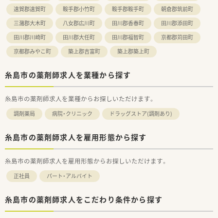
遠賀郡遠賀町
鞍手郡小竹町
鞍手郡鞍手町
朝倉郡筑前町
三潴郡大木町
八女郡広川町
田川郡香春町
田川郡添田町
田川郡川崎町
田川郡大任町
田川郡福智町
京都郡苅田町
京都郡みやこ町
築上郡吉富町
築上郡築上町
糸島市の薬剤師求人を業種から探す
糸島市の薬剤師求人を業種からお探しいただけます。
調剤薬局
病院・クリニック
ドラッグストア(調剤あり)
糸島市の薬剤師求人を雇用形態から探す
糸島市の薬剤師求人を雇用形態からお探しいただけます。
正社員
パート・アルバイト
糸島市の薬剤師求人をこだわり条件から探す