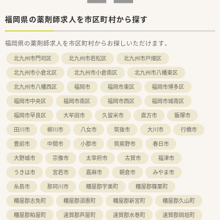
【やりがい/おすすめポイント】
■ロボット調剤などの先端技術に触れながら、薬剤師としての専
福岡県の薬剤師求人を市区町村から探す
門性を高めることができる環境です。
■地域密着型の薬局として患者様との距離が近く、日々の業務を
福岡県の薬剤師求人を市区町村からお探しいただけます。
通じて直接感謝の言葉をいただけます。
■会社の成長とともに自身のキャリアも広がるため、組織づくり
北九州市門司区
北九州市若松区
北九州市戸畑区
に参加する面白さを実感できます。
北九州市小倉北区
北九州市小倉南区
北九州市八幡東区
北九州市八幡西区
福岡市
福岡市東区
福岡市博多区
福岡市中央区
福岡市南区
福岡市西区
福岡市城南区
福岡市早良区
大牟田市
久留米市
直方市
飯塚市
田川市
柳川市
八女市
筑後市
大川市
行橋市
豊前市
中間市
小郡市
筑紫野市
春日市
大野城市
宗像市
太宰府市
古賀市
福津市
うきは市
宮若市
嘉麻市
朝倉市
みやま市
糸島市
那珂川市
糟屋郡宇美町
糟屋郡篠栗町
糟屋郡志免町
糟屋郡須惠町
糟屋郡新宮町
糟屋郡久山町
糟屋郡粕屋町
遠賀郡芦屋町
遠賀郡水巻町
遠賀郡岡垣町