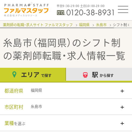
平日9：30-19：00 土日10：00-19：00
薬剤師の転職・求人サイト ファルマスタッフ
福岡県
糸島市
シフト制
糸島市（福岡県）のシフト制
の薬剤師転職・求人情報一覧
エリア
駅
で探す
から探す
都道府県
福岡県
市区町村
糸島市
業種
を選ぶ