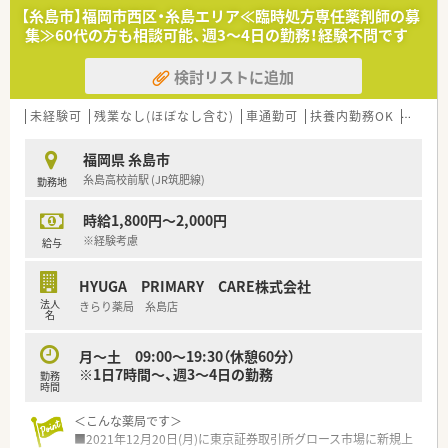
■応需している処方箋の約6割を内科が占めておりますが、重い
【糸島市】福岡市西区・糸島エリア≪臨時処方専任薬剤師の募
内容の処方はそこまで多くないことが特徴となります。
集≫60代の方も相談可能、週3～4日の勤務！経験不問です
【法人特徴について】
検討リストに追加
■糸島市と北九州市の福岡県内に向けて、調剤薬局を2店舗に絞
って地域密着の展開を行っているアットホームな会社です。
■社長自身が薬剤師資格を保有しており、常に自ら現場に出てい
未経験可
残業なし(ほぼなし含む)
車通勤可
扶養内勤務OK
シフト
るからこそ現場目線での環境整備にとても積極的です。
■経営トップである社長との距離が非常に近いため、現場からの
福岡県 糸島市
意見や提案が通りやすく風通しの良い組織風土を誇ります。
糸島高校前駅 (JR筑肥線)
勤務地
【こんな方にオススメ】
時給1,800円～2,000円
■有給休暇を気兼ねなく100％消化できる職場をお探しの方や、
私生活の充実を第一に考えている方に最適な環境です。
※経験考慮
給与
■残業が月に10時間未満と非常に少ない環境のため、仕事終わ
りの趣味や家族との時間を大切にしたい方におすすめです。
HYUGA PRIMARY CARE株式会社
■風通しが良く、経営陣に対していつでも現場の声をダイレクト
法人
きらり薬局 糸島店
に届けられる小規模な個人薬局を希望する方に最適です。
名
月～土 09:00～19:30（休憩60分）
※1日7時間～、週3～4日の勤務
勤務
時間
＜こんな薬局です＞
■2021年12月20日(月)に東京証券取引所グロース市場に新規上