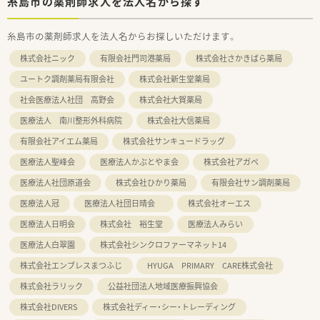
糸島市の薬剤師求人を法人名から探す
糸島市の薬剤師求人を法人名からお探しいただけます。
株式会社ニック
有限会社門司港薬局
株式会社さかきばら薬局
ユートク調剤薬局有限会社
株式会社新生堂薬局
社会医療法人社団 高野会
株式会社大賀薬局
医療法人 南川整形外科病院
株式会社大信薬局
有限会社アイエム薬局
株式会社サンキュードラッグ
医療法人聖峰会
医療法人かぶとやま会
株式会社アガペ
医療法人社団原道会
株式会社ひかり薬局
有限会社サン調剤薬局
医療法人冠
医療法人社団日晴会
株式会社オーエス
医療法人日明会
株式会社 裕生堂
医療法人みらい
医療法人白翠園
株式会社シンクロファーマネット14
株式会社エンブレスまつふじ
HYUGA PRIMARY CARE株式会社
株式会社ラリック
公益社団法人地域医療振興協会
株式会社DIVERS
株式会社ディー・シー・トレーディング