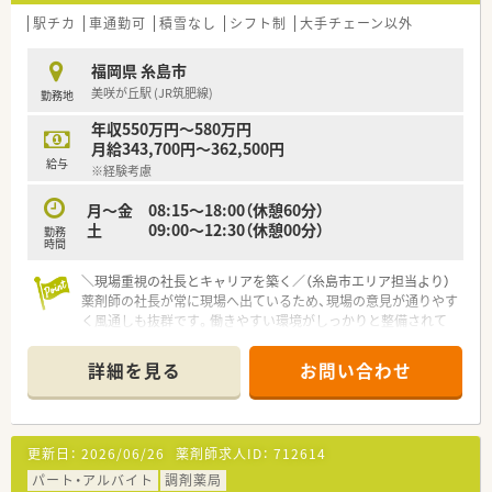
駅チカ
車通勤可
積雪なし
シフト制
大手チェーン以外
福岡県 糸島市
美咲が丘駅 (JR筑肥線)
勤務地
年収550万円～580万円
月給343,700円～362,500円
給与
※経験考慮
月～金 08:15～18:00（休憩60分）
土 09:00～12:30（休憩00分）
勤務
時間
＼現場重視の社長とキャリアを築く／（糸島市エリア担当より）
薬剤師の社長が常に現場へ出ているため、現場の意見が通りやす
く風通しも抜群です。働きやすい環境がしっかりと整備されて
います。
詳細を見る
お問い合わせ
【店舗情報と応需状況について】
■最寄り駅である美咲が丘駅から徒歩で8分ほどの距離に位置し
ており、毎日のマイカー通勤を選ぶことも可能です。
■門前にある人気のクリニックより、内科や消化器科、循環器
更新日：
2026/06/26
薬剤師求人ID：
712614
科、呼吸器科にわたる処方箋を1日に115枚ほど応需していま
す。
パート・アルバイト
調剤薬局