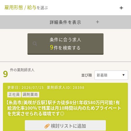
雇用形態 / 給与
を選ぶ
詳細条件を表示
条件に合う求人
9
件を
検索する
9
件の薬剤師求人
並び順
更新日：
2026/07/15
薬剤師求人ID：
28398
正社員
調剤薬局
【糸島市/美咲が丘駅】駅チカ徒歩8分！年収580万円可能！有
給消化率100％で残業は月10時間以内のためプライベート
を充実させられる環境です◎
検討リストに追加