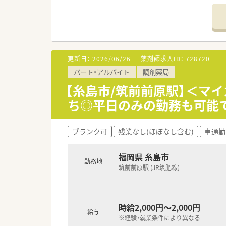
●急なお休みへの体制も整って
更新日：
2026/06/26
薬剤師求人ID：
728720
パート・アルバイト
調剤薬局
【糸島市/筑前前原駅】＜マイカ
ち◎平日のみの勤務も可能
ブランク可
残業なし(ほぼなし含む)
車通勤
福岡県 糸島市
勤務地
筑前前原駅 (JR筑肥線)
時給2,000円～2,000円
給与
※経験・就業条件により異なる