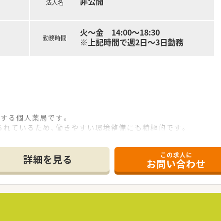
非公開
熱外来の他、子どもの診療も行うなど処方科目も様々です。
法人名
、日中は調剤含めた在宅業務が中心となります。
、常に皆さん業務分担しながら作業をされているため、業務はス
もよく、事務員との連携もとれており働きやすい環境です。
火～金 14:00～18:30
勤務時間
※上記時間で週2日～3日勤務
＞
～15時間以内となっており正社員(S1)はみなし残業を超える
在宅訪問に対応する『臨時処方専任薬剤師』を配置しているの
ースデー休暇)で終日休みの日数となります。月によっては半休
。
居を伴わない異動となります。九州エリアから関東エリアへなど
開する個人薬局です。
られているため、働きやすい環境整備にも積極的です。
開発しており、現場の薬剤師の意見を集約して作っているので業
り易く風通しの良い会社です。
プできる環境＞
この求人に
詳細を見る
カテーテル・ポンプ処方を行っている店舗もございます。
お問い合わせ
ート3名となり、常時5名体制のため、手厚い人数体制をとられて
師が2名（調剤薬局勤務薬剤師54名）在籍しており、患者様に
す。
。
、後発品割合は75％でございます。
おり、社長から店舗の運営や数字管理の研修を受けることができ
る薬とあまり出ない薬で分けております。
けております。
のジョブチェンジも相談の上、可能です。
ります。
や、病院出身の方も多数活躍しています。