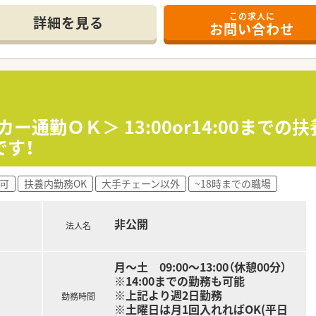
います
この求人に
詳細を見る
お問い合わせ
ー通勤ＯＫ＞ 13:00or14:00まで
です！
可
扶養内勤務OK
大手チェーン以外
~18時までの職場
非公開
法人名
月～土 09:00～13:00（休憩00分）
※14:00までの勤務も可能
※上記より週2日勤務
勤務時間
※土曜日は月1回入れればOK(平日