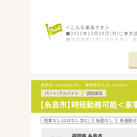
＜こんな薬局です＞
■2021年12月20日(月)に
■福岡県春日市に本社を構え、福
点）
■超高齢化社会で必ず必要とな
定営業の会社です。
■オンライン服薬指導(28店舗
＜女性もご活躍いただける環境
■ライフイベントやご自身の状
更新日：
2026/06/26
薬剤師求人ID：
345000
■女性の育休取得率 100％。
パート・アルバイト
調剤薬局
働く女性を応援する環境が整っ
■子育て中の方は時短勤務も可
【糸島市】時短勤務可能＜家
＜こんな店舗です＞
■内科門前の外来と施設・個人
残業なし(ほぼなし含む)
転勤なし
車通勤可
■近隣は静かな住宅街で、落ち
■糸島市では唯一100名単位で
福岡県 糸島市