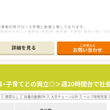
東京証券取引所グロース市場に新規上場しております。
岡県内を中心に福岡県・佐賀県・東京都・千葉県・神奈川県に38店
る在宅対応を積極的に取り組んでおり着実に成長を続けていま
この求人に
詳細を見る
お問い合わせ
実施)、地域連携薬局(21店舗)、零売など最先端の取り組みを実
＞
況の変化があった場合、雇用形態変更の相談も可能です。
復帰率100%。男性育休取得実績(現在8名取得)もあります。カ
ています。
能な為、性別を問わず薬局長等、キャリアを積み活躍できるフィ
事・子育てとの両立◎＞週20時間台で社
在宅を対応している地域密着型の店舗です。
積雪なし
扶養内勤務OK
大手チェーン以外
ヘルプ体制充実
着いた環境です。
在宅を対応しており、約600名を担当しております。