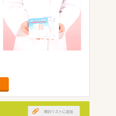
ムーズです。
事はありません。
で、 大幅な残業が発生することはありま
の組み合わせ等もシフトに組み込めるので
転居を伴う異動がないため、地域に根付
務負荷軽減につながっております。
おります。
寄り添った仕事を経験することができ知
スキルアップ・キャリアアップが形成出
検討リストに追加