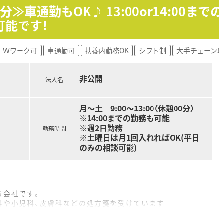
≫車通勤もOK♪ 13:00or14:00
可能です！
Ｗワーク可
車通勤可
扶養内勤務OK
シフト制
大手チェーン
非公開
法人名
月～土 9:00～13:00（休憩00分）
※14:00までの勤務も可能
※週2日勤務
勤務時間
※土曜日は月1回入れればOK(平日
のみの相談可能)
る会社です。
科や小児科、皮膚科などの処方箋を受けています