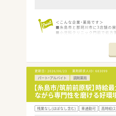
＜こんな企業・薬局です＞
■糸島市と那珂川市に3店舗の
■小児科クリニック門前で処方
■有給消化率100％で労務環境
更新日：
2026/06/23
薬剤師求人ID：
683099
パート・アルバイト
調剤薬局
【糸島市/筑前前原駅】時給最
ながら専門性を磨ける好環
残業なし(ほぼなし含む)
車通勤可
高時給(2