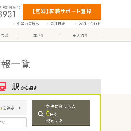
00
（祝日を除く）
【無料】転職サポート登録
企業の皆様へ
会社概要
お問い合わせ
マラボ
薬学生
支店紹介
情報一覧
駅
から探す
条件に合う求人
与
を選ぶ
6
件を
検索する