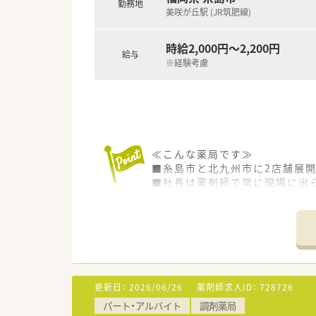
■門前の内科クリニックは、発
勤務地
美咲が丘駅 (JR筑肥線)
■午前中と夕方は外来業務中心
■調剤室は広くはありませんが
■薬局長、管理薬剤師のお人柄
時給2,000円～2,200円
給与
※経験考慮
＜ワークライフバランスを推進
■社内平均の残業時間は10時間
在宅で想定される臨時処方や急な
せん。
■年間休日は117日＋1日(バ
プライベートと両立が可能です
≪こんな薬局です≫
■店舗異動に関しては、基本転
■糸島市と北九州市に2店舗展
いた勤務が可能です。
■社長は薬剤師で常に現場に出
■在宅業務専用システムを自社
■社長との距離も近く意見が通
＜スキルアップ・キャリアアッ
≪店舗情報≫
■麻薬の取り扱いが多い店舗や
■薬剤師の人数は、常勤3名、パ
緩和ケアの資格を持っている薬剤
■薬歴は、ハイブリッジとなりま
識・スキル向上も図れる環境です
■品目数は1000品目弱程度で
■店舗管理を各薬局長へ任せて
■棚割りに関しては、頻繁に出
来る環境です。
更新日：
2026/06/26
薬剤師求人ID：
728726
■調剤・監査、投薬は時間帯で分
■薬剤師から営業職など社内で
パート・アルバイト
調剤薬局
■患者の約8割が60～70代とな
■企業・官公庁出身の未経験の方