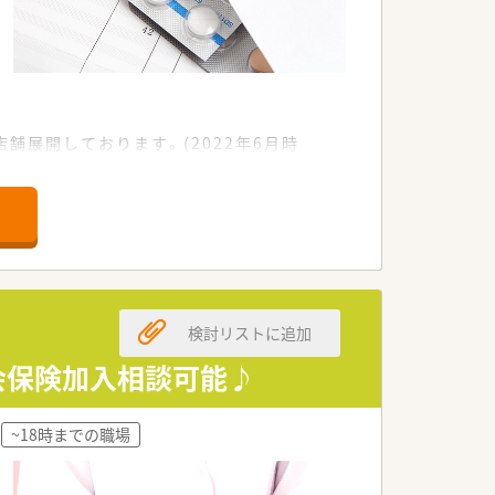
舗展開しております。(2022年6月時
す。今後も安定して成長が見込まれる安
施しております。
ムバックパス制度、きらりミルククラブなど
検討リストに追加
ールドがございます。
会保険加入相談可能♪
~18時までの職場