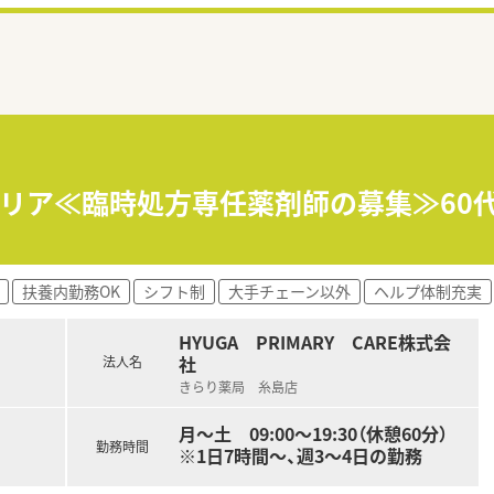
エリア≪臨時処方専任薬剤師の募集≫60代
扶養内勤務OK
シフト制
大手チェーン以外
ヘルプ体制充実
HYUGA PRIMARY CARE株式会
社
法人名
きらり薬局 糸島店
月～土 09:00～19:30（休憩60分）
勤務時間
※1日7時間～、週3～4日の勤務