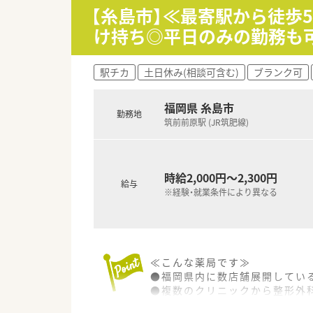
【糸島市】≪最寄駅から徒歩5分
け持ち◎平日のみの勤務も
駅チカ
土日休み(相談可含む)
ブランク可
福岡県 糸島市
勤務地
筑前前原駅 (JR筑肥線)
時給2,000円～2,300円
給与
※経験・就業条件により異なる
≪こんな薬局です≫
●福岡県内に数店舗展開してい
●複数のクリニックから整形外
●男性薬剤師が活躍！