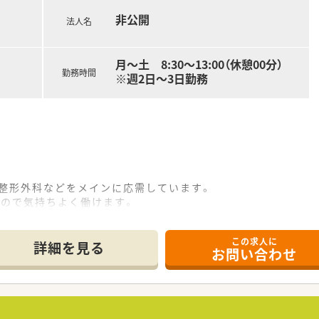
非公開
法人名
月～土 8:30～13:00（休憩00分）
勤務時間
※週2日～3日勤務
・整形外科などをメインに応需しています。
すので気持ちよく働けます。
で、お車での通勤も可能です。
希少な求人です。
この求人に
詳細を見る
お問い合わせ
展開しており、「親切・安心・満足」という基本方針を大切にし
品の普及に積極的で、次期診療報酬改定を見据えた先見性のある
長企業であり、地域に根差したドミナント展開による安定した基