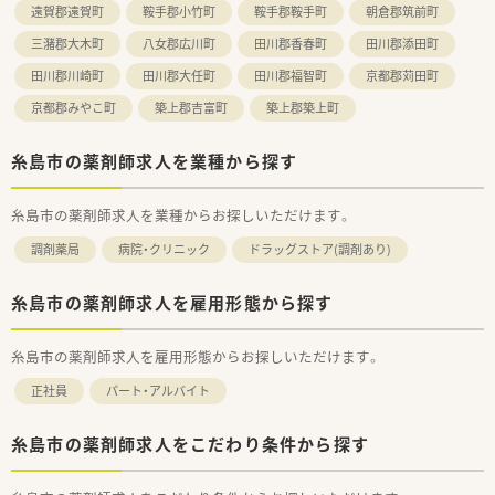
遠賀郡遠賀町
鞍手郡小竹町
鞍手郡鞍手町
朝倉郡筑前町
三潴郡大木町
八女郡広川町
田川郡香春町
田川郡添田町
田川郡川崎町
田川郡大任町
田川郡福智町
京都郡苅田町
京都郡みやこ町
築上郡吉富町
築上郡築上町
糸島市の薬剤師求人を業種から探す
糸島市の薬剤師求人を業種からお探しいただけます。
調剤薬局
病院・クリニック
ドラッグストア(調剤あり)
糸島市の薬剤師求人を雇用形態から探す
糸島市の薬剤師求人を雇用形態からお探しいただけます。
正社員
パート・アルバイト
糸島市の薬剤師求人をこだわり条件から探す