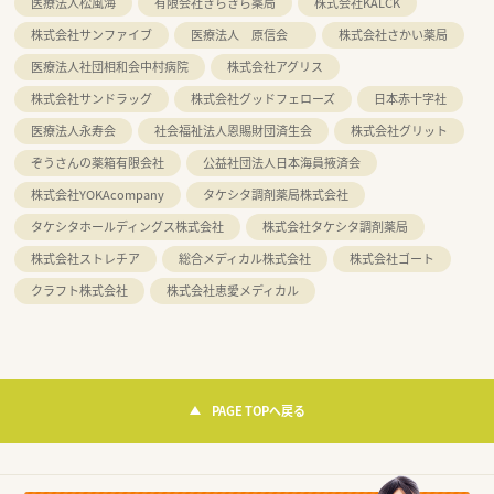
医療法人松風海
有限会社きらきら薬局
株式会社KALCK
株式会社サンファイブ
医療法人 原信会
株式会社さかい薬局
医療法人社団相和会中村病院
株式会社アグリス
株式会社サンドラッグ
株式会社グッドフェローズ
日本赤十字社
医療法人永寿会
社会福祉法人恩賜財団済生会
株式会社グリット
ぞうさんの薬箱有限会社
公益社団法人日本海員掖済会
株式会社YOKAcompany
タケシタ調剤薬局株式会社
タケシタホールディングス株式会社
株式会社タケシタ調剤薬局
株式会社ストレチア
総合メディカル株式会社
株式会社ゴート
クラフト株式会社
株式会社恵愛メディカル
PAGE TOPへ戻る