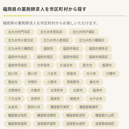
福岡県の薬剤師求人を市区町村から探す
福岡県の薬剤師求人を市区町村からお探しいただけます。
北九州市門司区
北九州市若松区
北九州市戸畑区
北九州市小倉北区
北九州市小倉南区
北九州市八幡東区
北九州市八幡西区
福岡市
福岡市東区
福岡市博多区
福岡市中央区
福岡市南区
福岡市西区
福岡市城南区
福岡市早良区
大牟田市
久留米市
直方市
飯塚市
田川市
柳川市
八女市
筑後市
大川市
行橋市
豊前市
中間市
小郡市
筑紫野市
春日市
大野城市
宗像市
太宰府市
古賀市
福津市
うきは市
宮若市
嘉麻市
朝倉市
みやま市
糸島市
那珂川市
糟屋郡宇美町
糟屋郡篠栗町
糟屋郡志免町
糟屋郡須惠町
糟屋郡新宮町
糟屋郡久山町
糟屋郡粕屋町
遠賀郡芦屋町
遠賀郡水巻町
遠賀郡岡垣町