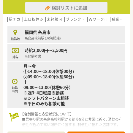
検討リストに追加
駅チカ
土日祝休み
未経験可
ブランク可
Ｗワーク可
残業なし(ほぼなし含む)
福岡県 糸島市
糸島高校前駅 (JR筑肥線)
勤務地
時給2,000円～2,500円
※経験考慮
給与
月～金
①14:00～18:00(休憩00分)
②09:00～18:00(休憩60分)
土
09:00～13:00（休憩60分）
勤務
時間
※週3~4日程度の勤務
※シフトパターン応相談
※平日のみも相談可能
【店舗情報と応需状況について】
■最寄り駅の糸島高校前駅から徒歩5分と非常に近く、通勤の利
便性が極めて高い場所に位置する、利便性に優れた店舗です。
■主な応需科目は内科と消化器科で、処方箋は1日に10枚から30