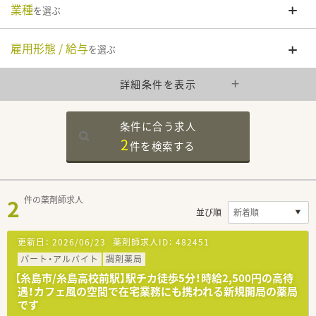
業種
を選ぶ
雇用形態 / 給与
を選ぶ
詳細条件を表示
条件に合う求人
2
件を
検索する
2
件の薬剤師求人
並び順
更新日：
2026/06/23
薬剤師求人ID：
482451
パート・アルバイト
調剤薬局
【糸島市/糸島高校前駅】駅チカ徒歩5分！時給2,500円の高待
遇！カフェ風の空間で在宅業務にも携われる新規開局の薬局
です