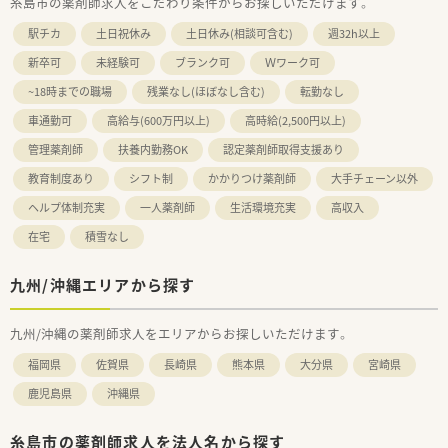
糸島市の薬剤師求人をこだわり条件からお探しいただけます。
駅チカ
土日祝休み
土日休み(相談可含む)
週32h以上
新卒可
未経験可
ブランク可
Ｗワーク可
~18時までの職場
残業なし(ほぼなし含む)
転勤なし
車通勤可
高給与(600万円以上)
高時給(2,500円以上)
管理薬剤師
扶養内勤務OK
認定薬剤師取得支援あり
教育制度あり
シフト制
かかりつけ薬剤師
大手チェーン以外
ヘルプ体制充実
一人薬剤師
生活環境充実
高収入
在宅
積雪なし
九州/沖縄エリアから探す
九州/沖縄の薬剤師求人をエリアからお探しいただけます。
福岡県
佐賀県
長崎県
熊本県
大分県
宮崎県
鹿児島県
沖縄県
糸島市の薬剤師求人を法人名から探す