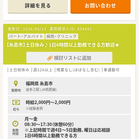
枚程度を想定しており、一人ひとりに丁寧な対応が可能です。
詳細を見る
お問い合わせ
■勤務体制は薬剤師が常時1名から2名に事務員が1名加わる構
成で、無理のない落ち着いた環境で業務に取り組めます。
【法人特徴について】
更新日：
2026/06/23
薬剤師求人ID：
454681
■福岡県を中心に調剤薬局を2店舗展開するほか、ジェネリック
の卸売や菓子製造など多岐にわたる事業で経営基盤が安定して
パート・アルバイト
病院・クリニック
います。
【糸島市】土日休み♪1日6時間以上勤務できる方歓迎★
■今後も着実に新規開局を予定しており、地域住民が集う場所と
してのカフェ風店舗づくりなど、独自のビジョンを持っていま
検討リストに追加
す。
■頑張った方には昇給という形でしっかりと還元する方針を掲
げており、個人の努力を正当に評価して、給与に反映させていま
土日祝休み
週32h以上
残業なし(ほぼなし含む)
車通勤可
す。
福岡県 糸島市
【職場環境と雰囲気】
波多江駅 (JR筑肥線)
勤務地
■何よりも大切にされているのはスタッフ同士の関係性づくり
です。
時給2,000円～2,000円
■かかりつけを始め、地域連携薬局やオンライン服薬指導など業
界の流れに合わせて対応して参ります。
※経験者例
給与
■社長が窓口となり、門前のドクターとの関係性も良好です。
月～金
■今後も基盤を整えながら着実な新規開局を予定されていま
08:30～17:30（休憩60分）
す。
※上記時間で週4日～5日勤務、曜日は応相談
勤務
時間
1日6時間以上勤務できる方