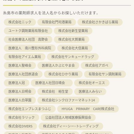
糸島市の薬剤師求人を法人名からお探しいただけます。
株式会社ニック
有限会社門司港薬局
株式会社さかきばら薬局
ユートク調剤薬局有限会社
株式会社新生堂薬局
社会医療法人社団 高野会
株式会社大賀薬局
医療法人 南川整形外科病院
株式会社大信薬局
有限会社アイエム薬局
株式会社サンキュードラッグ
医療法人聖峰会
医療法人かぶとやま会
株式会社アガペ
医療法人社団原道会
株式会社ひかり薬局
有限会社サン調剤薬局
医療法人冠
医療法人社団日晴会
株式会社オーエス
医療法人日明会
株式会社 裕生堂
医療法人みらい
医療法人白翠園
株式会社シンクロファーマネット14
株式会社エンブレスまつふじ
HYUGA PRIMARY CARE株式会社
株式会社ラリック
公益社団法人地域医療振興協会
株式会社DIVERS
株式会社ディー・シー・トレーディング