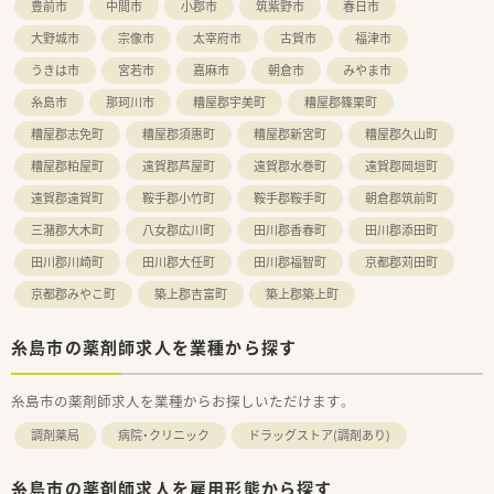
豊前市
中間市
小郡市
筑紫野市
春日市
大野城市
宗像市
太宰府市
古賀市
福津市
うきは市
宮若市
嘉麻市
朝倉市
みやま市
糸島市
那珂川市
糟屋郡宇美町
糟屋郡篠栗町
糟屋郡志免町
糟屋郡須惠町
糟屋郡新宮町
糟屋郡久山町
糟屋郡粕屋町
遠賀郡芦屋町
遠賀郡水巻町
遠賀郡岡垣町
遠賀郡遠賀町
鞍手郡小竹町
鞍手郡鞍手町
朝倉郡筑前町
三潴郡大木町
八女郡広川町
田川郡香春町
田川郡添田町
田川郡川崎町
田川郡大任町
田川郡福智町
京都郡苅田町
京都郡みやこ町
築上郡吉富町
築上郡築上町
糸島市の薬剤師求人を業種から探す
糸島市の薬剤師求人を業種からお探しいただけます。
調剤薬局
病院・クリニック
ドラッグストア(調剤あり)
糸島市の薬剤師求人を雇用形態から探す