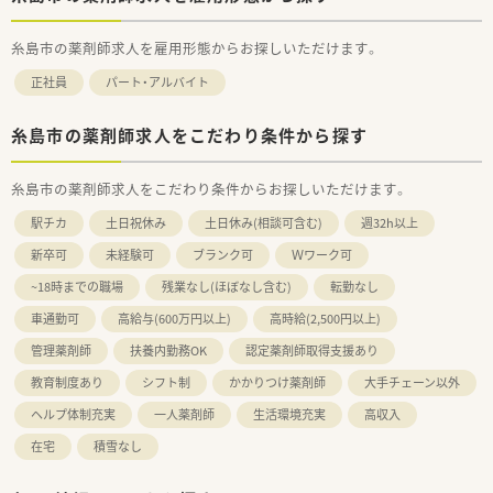
糸島市の薬剤師求人を雇用形態からお探しいただけます。
正社員
パート・アルバイト
糸島市の薬剤師求人をこだわり条件から探す
糸島市の薬剤師求人をこだわり条件からお探しいただけます。
駅チカ
土日祝休み
土日休み(相談可含む)
週32h以上
新卒可
未経験可
ブランク可
Ｗワーク可
~18時までの職場
残業なし(ほぼなし含む)
転勤なし
車通勤可
高給与(600万円以上)
高時給(2,500円以上)
管理薬剤師
扶養内勤務OK
認定薬剤師取得支援あり
教育制度あり
シフト制
かかりつけ薬剤師
大手チェーン以外
ヘルプ体制充実
一人薬剤師
生活環境充実
高収入
在宅
積雪なし