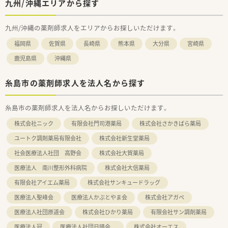
九州/沖縄エリアから探す
九州/沖縄の薬剤師求人をエリアからお探しいただけます。
福岡県
佐賀県
長崎県
熊本県
大分県
宮崎県
鹿児島県
沖縄県
糸島市の薬剤師求人を法人名から探す
糸島市の薬剤師求人を法人名からお探しいただけます。
株式会社ニック
有限会社門司港薬局
株式会社さかきばら薬局
ユートク調剤薬局有限会社
株式会社新生堂薬局
社会医療法人社団 高野会
株式会社大賀薬局
医療法人 南川整形外科病院
株式会社大信薬局
有限会社アイエム薬局
株式会社サンキュードラッグ
医療法人聖峰会
医療法人かぶとやま会
株式会社アガペ
医療法人社団原道会
株式会社ひかり薬局
有限会社サン調剤薬局
医療法人冠
医療法人社団日晴会
株式会社オーエス