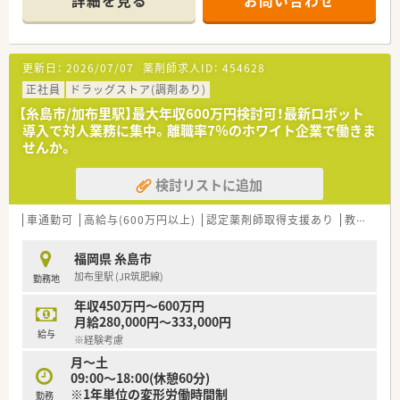
詳細を見る
お問い合わせ
■常勤薬剤師6名と事務スタッフ3名という手厚い人員体制で、
業務に取り組んでいます。
【募集背景と求める人物像について】
更新日：
2026/07/07
薬剤師求人ID：
454628
■今回は欠員補充のための募集で、チームの一員として長く貢献
してくださる方を求めます。
正社員
ドラッグストア(調剤あり)
■今後ますます需要が高まる在宅医療の分野で、専門性を高めた
【糸島市/加布里駅】最大年収600万円検討可！最新ロボット
いという意欲のある方を歓迎します。
導入で対人業務に集中。離職率7％のホワイト企業で働きま
■多職種と連携する場面も多いため、コミュニケーションを大切
せんか。
にできる方を募集しています。
検討リストに追加
【法人特徴について】
■福岡県を中心に116店舗を展開する九州最大手の薬局で、安定
した経営基盤が魅力です。
車通勤可
高給与(600万円以上)
認定薬剤師取得支援あり
教育制度あり
■「従業員の満足が患者様の満足に繋がる」という理念のもと、
働きやすさを追求しています。
福岡県 糸島市
■個人のレベルや興味に合わせた多彩な研修制度で、継続的なス
加布里駅 (JR筑肥線)
勤務地
キルアップを支援します。
年収450万円～600万円
【こんな取り組みをしています】
月給280,000円～333,000円
■全社員の残業ゼロを目標に掲げ、生産性の向上と労働環境の改
給与
※経験考慮
善を推進しています。
月～土
■e-learningの費用を会社が全額負担し、認定薬剤師などの資格
09:00～18:00(休憩60分)
取得を支援します。
※1年単位の変形労働時間制
■服薬履歴を全店舗でオンライン共有し、どの店舗でも安全な服
勤務