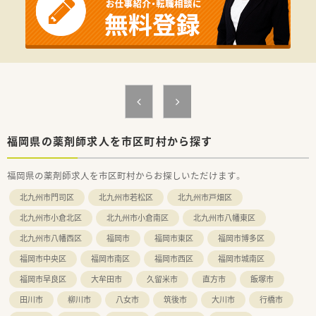
【職場環境と雰囲気】
■ベテランの薬剤師が多く在籍しているため、未経験の業務があ
っても安心して相談できる環境です。
■スタッフの平均年齢は40代半ばで男女比も半々とバランスが
良く、落ち着いた雰囲気の職場です。
■代表自身も薬剤師であり現場のことを深く理解しているため、
働きやすさへの配慮が行き届いています。
【やりがい/おすすめポイント】
■ロボット調剤などの先端技術に触れながら、薬剤師としての専
福岡県の薬剤師求人を市区町村から探す
門性を高めることができる環境です。
■地域密着型の薬局として患者様との距離が近く、日々の業務を
福岡県の薬剤師求人を市区町村からお探しいただけます。
通じて直接感謝の言葉をいただけます。
■会社の成長とともに自身のキャリアも広がるため、組織づくり
北九州市門司区
北九州市若松区
北九州市戸畑区
に参加する面白さを実感できます。
北九州市小倉北区
北九州市小倉南区
北九州市八幡東区
北九州市八幡西区
福岡市
福岡市東区
福岡市博多区
福岡市中央区
福岡市南区
福岡市西区
福岡市城南区
福岡市早良区
大牟田市
久留米市
直方市
飯塚市
田川市
柳川市
八女市
筑後市
大川市
行橋市