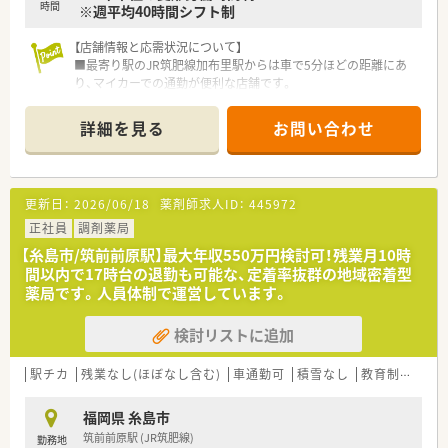
時間
※週平均40時間シフト制
薬指導ができる体制です。
【店舗情報と応需状況について】
■最寄り駅のJR筑肥線加布里駅からは車で5分ほどの距離にあ
り、マイカーでの通勤が便利な店舗です。
■処方箋科目は整形外科をメインに応需しており、近隣の居宅や
施設への在宅医療も合わせて対応しています。
詳細を見る
お問い合わせ
■1日の処方箋枚数は約120枚程度で、現在は常勤薬剤師5名と事
務3名の充実した体制で対応しています。
【法人特徴について】
更新日：
2026/06/18
薬剤師求人ID：
445972
■創業40年を迎え、福岡県を中心にドラッグストアと調剤薬局
を90店舗以上展開する成長中の企業です。
正社員
調剤薬局
■「健康経営優良法人ホワイト500」に5年連続で認定されてお
【糸島市/筑前前原駅】最大年収550万円検討可！残業月10時
り、社員の健康増進に注力しています。
間以内で17時台の退勤も可能な、定着率抜群の地域密着型
■調剤部門の離職率は約7％と非常に低く、勤続10年以上のベテ
薬局です。人員体制で運営しています。
ラン社員も多数在籍している環境です。
検討リストに追加
【求人情報について】
■年収はご経験やスキルを考慮して決定されますが、管理薬剤師
候補であれば最大600万円も検討可能です。
駅チカ
残業なし(ほぼなし含む)
車通勤可
積雪なし
教育制度あり
■糸島エリアの加布里店では地域手当の支給対象となっており、
給与面での優遇措置が受けられます。
福岡県 糸島市
■年間休日は111日あり、今後さらに休日数を増やしていく方針
筑前前原駅 (JR筑肥線)
勤務地
があるためプライベートも充実します。