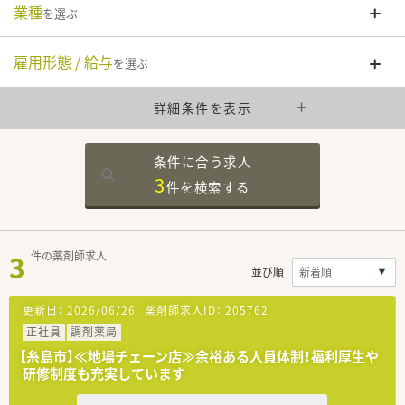
業種
を選ぶ
雇用形態 / 給与
を選ぶ
詳細条件を表示
条件に合う求人
3
件を
検索する
3
件の薬剤師求人
並び順
更新日：
2026/06/26
薬剤師求人ID：
205762
正社員
調剤薬局
【糸島市】≪地場チェーン店≫余裕ある人員体制！福利厚生や
研修制度も充実しています