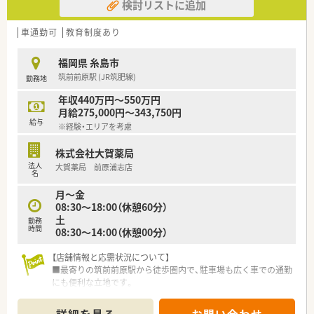
検討リストに追加
車通勤可
教育制度あり
福岡県 糸島市
筑前前原駅 (JR筑肥線)
勤務地
年収440万円～550万円
月給275,000円～343,750円
給与
※経験・エリアを考慮
株式会社大賀薬局
法人
大賀薬局 前原浦志店
名
月～金
08:30～18:00（休憩60分）
土
勤務
時間
08:30～14:00（休憩00分）
【店舗情報と応需状況について】
■最寄りの筑前前原駅から徒歩圏内で、駐車場も広く車での通勤
にも便利な立地です。
■主に脳神経外科の処方箋を応需するほか、5施設150名規模の
在宅医療を担っています。