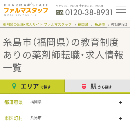
平日9：30-19：00 土日10：00-19：00
薬剤師の転職・求人サイト ファルマスタッフ
福岡県
糸島市
教育制度あ
糸島市（福岡県）の教育制度
あり
の薬剤師転職・求人情報
一覧
エリア
駅
で探す
から探す
都道府県
福岡県
市区町村
糸島市