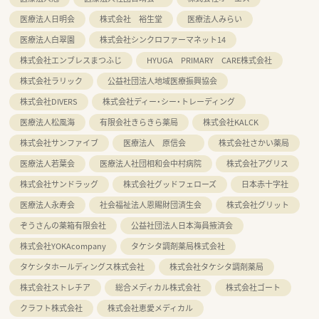
医療法人日明会
株式会社 裕生堂
医療法人みらい
医療法人白翠園
株式会社シンクロファーマネット14
株式会社エンブレスまつふじ
HYUGA PRIMARY CARE株式会社
株式会社ラリック
公益社団法人地域医療振興協会
株式会社DIVERS
株式会社ディー・シー・トレーディング
医療法人松風海
有限会社きらきら薬局
株式会社KALCK
株式会社サンファイブ
医療法人 原信会
株式会社さかい薬局
医療法人若葉会
医療法人社団相和会中村病院
株式会社アグリス
株式会社サンドラッグ
株式会社グッドフェローズ
日本赤十字社
医療法人永寿会
社会福祉法人恩賜財団済生会
株式会社グリット
ぞうさんの薬箱有限会社
公益社団法人日本海員掖済会
株式会社YOKAcompany
タケシタ調剤薬局株式会社
タケシタホールディングス株式会社
株式会社タケシタ調剤薬局
株式会社ストレチア
総合メディカル株式会社
株式会社ゴート
クラフト株式会社
株式会社恵愛メディカル