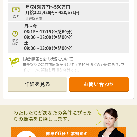
年収450万円～550万円
【こんな方にオススメ】
月給321,428円～428,571円
■福岡県を中心に展開する安定した地場大手企業で、腰を据えて
給与
※経験考慮
長く働きたいと考えている方に最適です。
月～金
■機械化が進んだ先進的な環境で、効率よく業務を行いながら対
08:15～17:15（休憩60分）
人スキルを磨きたい方におすすめできます。
09:00～18:00（休憩00分）
■ワークライフバランスを重視しており、残業が少なく福利厚生
勤務
土
の整った環境を求めている方に適しています。
時間
09:00～13:00（休憩00分）
【店舗情報と応需状況について】
■最寄りの筑前前原駅からは徒歩で10分ほどの距離にあり、マ
イカーでの通勤も可能な店舗です。
■処方箋科目は内科と外科をメインに応需しており、1日あたり
約100枚程度に対応しています。
詳細を見る
お問い合わせ
■1日の処方箋枚数に対して常勤の薬剤師が5名在籍しており、
ゆとりある人員体制で運営しています。
【法人特徴について】
■福岡県内を中心に10店舗を展開しており、創業から40年以上
わたしたちがあなたの条件にぴった
の歴史を持つ安定した経営基盤の法人です。
りの職場をお探しします。
■AI調剤やロボット調剤を積極的に導入し、業務効率化と対人業
務の充実に力を入れている企業です。
■中途入社の方の定着率が非常に高く、10年から20年以上勤務
しているスタッフも多数在籍しています。