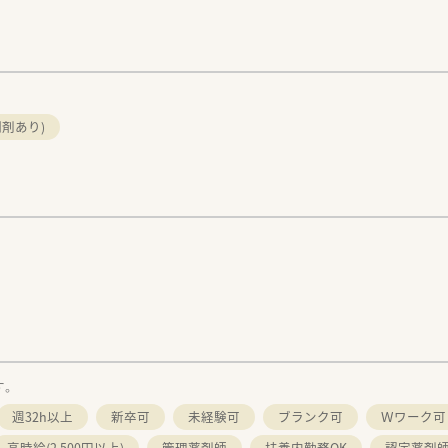
剤あり)
す。
週32h以上
新卒可
未経験可
ブランク可
Ｗワーク可
高時給(2,500円以上)
管理薬剤師
扶養内勤務OK
認定薬剤