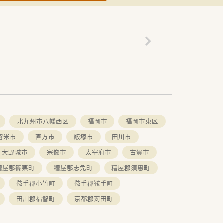
北九州市八幡西区
福岡市
福岡市東区
留米市
直方市
飯塚市
田川市
大野城市
宗像市
太宰府市
古賀市
糟屋郡篠栗町
糟屋郡志免町
糟屋郡須惠町
鞍手郡小竹町
鞍手郡鞍手町
田川郡福智町
京都郡苅田町