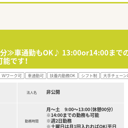
≫車通勤もOK♪ 13:00or14:00
可能です！
Ｗワーク可
車通勤可
扶養内勤務OK
シフト制
大手チェーン
非公開
法人名
月～土 9:00～13:00（休憩00分）
※14:00までの勤務も可能
※週2日勤務
勤務時間
※土曜日は月1回入れればOK(平日