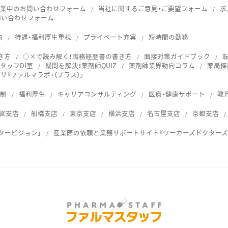
就業中のお問い合わせフォーム
当社に関するご意見・ご要望フォーム
求
問い合わせフォーム
向
待遇・福利厚生重視
プライベート充実
短時間の勤務
き方
○×で読み解く！職務経歴書の書き方
面接対策ガイドブック
タッフDI室
疑問を解決！薬剤師QUIZ
薬剤師業界動向コラム
薬局探
『ファルマラボ+（プラス）』
体制
福利厚生
キャリアコンサルティング
医療・健康サポート
教
宮支店
船橋支店
東京支店
横浜支店
名古屋支店
京都支店
タービジョン」
産業医の依頼と業務サポートサイト『ワーカーズドクターズ
ス