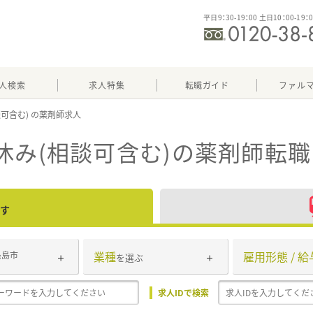
平日9：30-19：00 土日10：00-19：
人検索
求人特集
転職ガイド
ファル
談可含む)
休み(相談可含む)
の薬剤師転職
す
業種
雇用形態 / 給
糸島市
を選ぶ
求人IDで検索