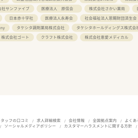
会社サンファイブ
医療法人 原信会
株式会社さかい薬局
日本赤十字社
医療法人永寿会
社会福祉法人恩賜財団済生会
ny
タケシタ調剤薬局株式会社
タケシタホールディングス株式会
株式会社ゴート
クラフト株式会社
株式会社恵愛メディカル
スタッフの口コミ
求人詳細検索
会社情報
全国拠点案内
よくあ
ソーシャルメディアポリシー
カスタマーハラスメントに関する方針