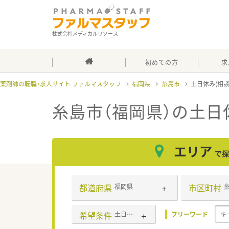
株式会社メディカルリソース
初めての方
求
薬剤師の転職・求人サイト ファルマスタッフ
福岡県
糸島市
土日休み(相
糸島市（福岡県）の土日
エリア
で探
都道府県
市区町村
福岡県
希望条件
土日休み(相談可含む)
フリーワード