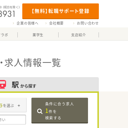
00
（祝日を除く）
【無料】転職サポート登録
企業の皆様へ
会社概要
お問い合わせ
マラボ
薬学生
支店紹介
・求人情報一覧
駅
から探す
条件に合う求人
与
を選ぶ
1
件を
検索する