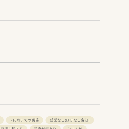
~18時までの職場
残業なし(ほぼなし含む)
師取得支援あり
教育制度あり
シフト制