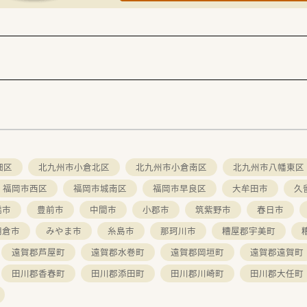
畑区
北九州市小倉北区
北九州市小倉南区
北九州市八幡東区
福岡市西区
福岡市城南区
福岡市早良区
大牟田市
久
橋市
豊前市
中間市
小郡市
筑紫野市
春日市
朝倉市
みやま市
糸島市
那珂川市
糟屋郡宇美町
遠賀郡芦屋町
遠賀郡水巻町
遠賀郡岡垣町
遠賀郡遠賀町
田川郡香春町
田川郡添田町
田川郡川崎町
田川郡大任町