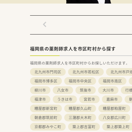
福岡県の薬剤師求人を市区町村から探す
福岡県の薬剤師求人を市区町村からお探しいただけます。
北九州市門司区
北九州市若松区
北九州市戸
福岡市博多区
福岡市中央区
福岡市南区
柳川市
八女市
筑後市
大川市
行
福津市
うきは市
宮若市
嘉麻市
糟屋郡新宮町
糟屋郡久山町
糟屋郡粕屋町
朝倉郡筑前町
三潴郡大木町
八女郡広川町
京都郡みやこ町
築上郡吉富町
築上郡築上町