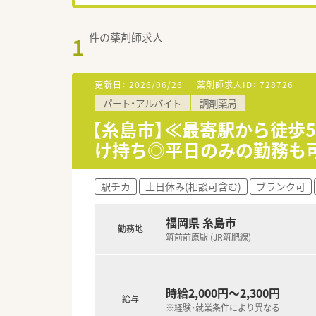
件の薬剤師求人
1
更新日：
2026/06/26
薬剤師求人ID：
728726
パート・アルバイト
調剤薬局
【糸島市】≪最寄駅から徒歩5分
け持ち◎平日のみの勤務も
駅チカ
土日休み(相談可含む)
ブランク可
福岡県 糸島市
勤務地
筑前前原駅 (JR筑肥線)
時給2,000円～2,300円
給与
※経験・就業条件により異なる