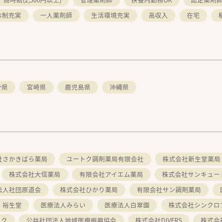
体制充実
一人薬剤師
生活環境充実
高収入
在宅
分県
宮崎県
鹿児島県
沖縄県
社さかきばら薬局
ユートク調剤薬局有限会社
株式会社新生堂薬局
株式会社大信薬局
有限会社アイエム薬局
株式会社サンキュー
法人社団原道会
株式会社ひかり薬局
有限会社サン調剤薬局
 裕生堂
医療法人みらい
医療法人白翠園
株式会社シンクロ
ック
公益社団法人地域医療振興協会
株式会社DIVERS
株式会