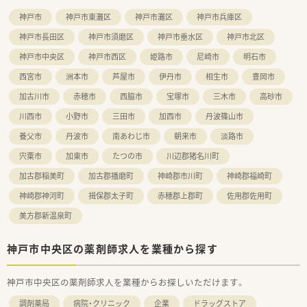
■年2回の長期休暇を取得して海外旅行を楽しむ社員もいるな
神戸市
神戸市東灘区
神戸市灘区
神戸市兵庫区
ど、メリハリのある勤務を推奨しており有給休暇が取りやすい環
境です。
神戸市長田区
神戸市須磨区
神戸市垂水区
神戸市北区
■産前産後休暇や育休の取得実績があり、男性社員の育休取得や
神戸市中央区
神戸市西区
姫路市
尼崎市
明石市
子育て応援の時短勤務制度を利用する社員も多く在籍していま
す。
西宮市
洲本市
芦屋市
伊丹市
相生市
豊岡市
加古川市
赤穂市
西脇市
宝塚市
三木市
高砂市
川西市
小野市
三田市
加西市
丹波篠山市
養父市
丹波市
南あわじ市
朝来市
淡路市
宍粟市
加東市
たつの市
川辺郡猪名川町
加古郡稲美町
加古郡播磨町
神崎郡市川町
神崎郡福崎町
神崎郡神河町
揖保郡太子町
赤穂郡上郡町
佐用郡佐用町
美方郡新温泉町
神戸市中央区の薬剤師求人を業種から探す
神戸市中央区の薬剤師求人を業種からお探しいただけます。
調剤薬局
病院・クリニック
企業
ドラッグストア