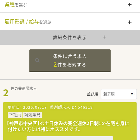
業種
を選ぶ
雇用形態 / 給与
を選ぶ
詳細条件を表示
条件に合う求人
2
件を
検索する
2
件の薬剤師求人
並び順
更新日：
2026/07/17
薬剤師求人ID：
546219
正社員
調剤薬局
【神戸市中央区】≪土日休みの完全週休2日制！≫在宅も身に
付けたい方には特にオススメです。