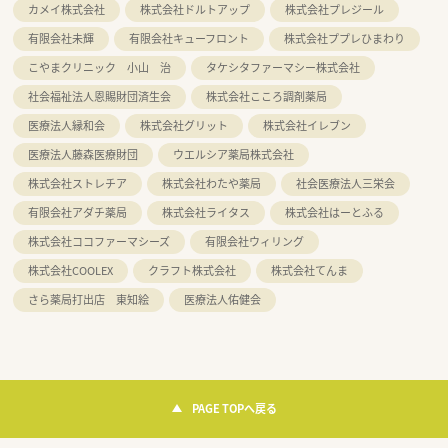
カメイ株式会社
株式会社ドルトアップ
株式会社プレジール
有限会社未輝
有限会社キューフロント
株式会社ププレひまわり
こやまクリニック 小山 治
タケシタファーマシー株式会社
社会福祉法人恩賜財団済生会
株式会社こころ調剤薬局
医療法人縁和会
株式会社グリット
株式会社イレブン
医療法人藤森医療財団
ウエルシア薬局株式会社
株式会社ストレチア
株式会社わたや薬局
社会医療法人三栄会
有限会社アダチ薬局
株式会社ライタス
株式会社はーとふる
株式会社ココファーマシーズ
有限会社ウィリング
株式会社COOLEX
クラフト株式会社
株式会社てんま
さら薬局打出店 東知絵
医療法人佑健会
PAGE TOPへ戻る