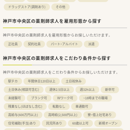
ドラッグストア(調剤あり)
その他
神戸市中央区の薬剤師求人を雇用形態から探す
神戸市中央区の薬剤師求人を雇用形態からお探しいただけます。
正社員
契約社員
パート・アルバイト
派遣
神戸市中央区の薬剤師求人をこだわり条件から探す
神戸市中央区の薬剤師求人をこだわり条件からお探しいただけます。
駅チカ
年間休日120日以上
土日祝休み
土日休み(相談可含む)
週休2.5日以上
週32h以上
新卒可
未経験可
ブランク可
Ｗワーク可
~18時までの職場
残業なし(ほぼなし含む)
転勤なし
車通勤可
高給与(600万円以上)
高時給(2,500円以上)
寮・借上社宅あり
住宅補助(手当)あり
託児所あり
60歳以上可
新規オープン