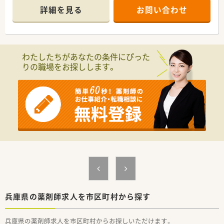
の処方箋を応需し、約700品目の医薬品を取り扱います。
詳細を見る
お問い合わせ
■常時2名体制で業務を行っており、薬剤師は常勤3名とパート3
名が在籍して、協力しながら円滑に店舗を運営しています。
【法人特徴について】
■全国で130店舗以上の調剤薬局やOTC店舗を展開し、介護施設
わたしたちがあなたの条件にぴった
も運営する地域密着型の多角的な事業展開が特徴の企業です。
りの職場をお探しします。
■年間15件以上の新規開局を行っており、門前薬局の立ち上げ
や既存薬局の引き継ぎなど、多彩な店舗開発に携わることができ
ます。
■自社運営の介護施設と連携し、居宅や特別養護老人ホームなど
あらゆる種類の訪問調剤を経験できる在宅業務にも注力してい
ます。
【求人情報について】
■雇用形態は正社員で、これまでのご経験やスキルを考慮した上
で、年収550万円から600万円の高水準で提示されます。
■日曜日と祝日に加えて他1日が休みとなるシフト制を採用し、
年間休日は118日と地域でもトップクラスの休日数を誇ります。
■毎年4月の昇給や7月と12月の年2回の賞与支給があり、時間外
手当も完備されているなど、安定した収入を得られる環境です。
兵庫県の薬剤師求人を市区町村から探す
【勤務実態について】
■平日は19時まで、土曜日は17時までの開局時間となっており、
兵庫県の薬剤師求人を市区町村からお探しいただけます。
メリハリをつけて働くことができるシフト制の勤務体系です。