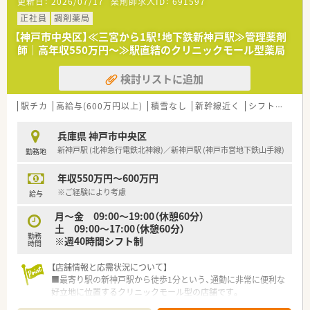
更新日：
2026/07/17
薬剤師求人ID：
691597
■三ノ宮駅など各主要駅からバスでのアクセスが可能であり、神
戸中心エリアで地域医療に深く貢献できる立地です。
正社員
調剤薬局
■現在は常勤3名と非常勤2名の体制で運営されており、総合病
【神戸市中央区】≪三宮から1駅！地下鉄新神戸駅≫管理薬剤
院門前ならではの質の高い服薬指導を実践しています。
師｜高年収550万円～≫駅直結のクリニックモール型薬局
【法人特徴について】
検討リストに追加
■全国に多数の店舗を展開し、全都道府県を網羅する強固なネッ
トワークと極めて安定した経営基盤を誇る業界大手です。
■「真の医薬分業」を企業理念に掲げ、創業以来一貫して質の高
駅チカ
高給与(600万円以上)
積雪なし
新幹線近く
シフト制
大
い薬学的管理と患者さま本位のサービスを追求しています。
■独自の音声入力薬歴システムなど、現場の声を反映した自社開
兵庫県 神戸市中央区
発のIT設備を導入し、業務の効率化を推進しています。
新神戸駅 (北神急行電鉄北神線)／新神戸駅 (神戸市営地下鉄山手線)
勤務地
【職場環境と雰囲気】
年収550万円～600万円
■イントラネット上で最新の業界情報や病態知識が常に公開さ
れており、全社員がいつでもどこでも学べる仕組みがあります。
※ご経験により考慮
給与
■コンプライアンスを最重視しており、サービス残業を一切認め
月～金 09:00～19:00（休憩60分）
ない透明性の高いホワイトな就労環境が保たれています。
土 09:00～17:00（休憩60分）
■マンツーマン指導のOJT制度が整っており、中途入社の方でも
勤務
※週40時間シフト制
安心して職場に馴染める手厚いフォロー体制が魅力です。
時間
【店舗情報と応需状況について】
■最寄り駅の新神戸駅から徒歩1分という、通勤に非常に便利な
好立地に位置するクリニックモール型の店舗です。
■内科や形成外科、婦人科をメインに、1日あたり40枚から60枚