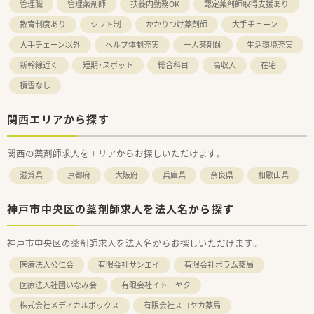
管理職
管理薬剤師
扶養内勤務OK
認定薬剤師取得支援あり
教育制度あり
シフト制
かかりつけ薬剤師
大手チェーン
大手チェーン以外
ヘルプ体制充実
一人薬剤師
生活環境充実
新幹線近く
短期・スポット
総合科目
高収入
在宅
積雪なし
関西エリアから探す
関西の薬剤師求人をエリアからお探しいただけます。
滋賀県
京都府
大阪府
兵庫県
奈良県
和歌山県
神戸市中央区の薬剤師求人を法人名から探す
神戸市中央区の薬剤師求人を法人名からお探しいただけます。
医療法人公仁会
有限会社サンエイ
有限会社ポラム薬局
医療法人社団いなみ会
有限会社イトーヤク
株式会社メディカルボックス
有限会社スコヤカ薬局