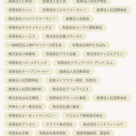
医療法人仁寿会
医療法人全人会
医療法人社団汐咲会
有限会社カノン
有限会社コスモファーマシー
医療法人社団健裕会
株式会社ジャパンファーマシー
医療法人伯鳳会
有限会社チカヤメディックス
有限会社ユーアイ調剤薬局
有限会社シーエス
株式会社近畿メディカル
一般財団法人神戸マリナーズ厚生会
有限会社神戸たちばな
株式会社川崎薬局
有限会社プラス企画
株式会社ティエスプラン
有限会社ハイ・メディック
有限会社ドラッグ・ワイ・アンド・エム
有限会社ケー・アンド・ケー
医療法人社団勲章会
医療法人社団豊明会
松原メイフラワー病院 松原司
医療法人社団石橋内科
株式会社アールアイエス
株式会社はな花薬局
有限会社グローバル薬局
医療法人社団青洲会
芦神センター株式会社
株式会社瀧川薬局
有限会社エーゼットカンパニー
ウエルシア薬局株式会社
有限会社アシスト
クラフト株式会社
株式会社リッチフィールド
有限会社志興
有限会社寬栄管財
國富胃腸病院 國富彩