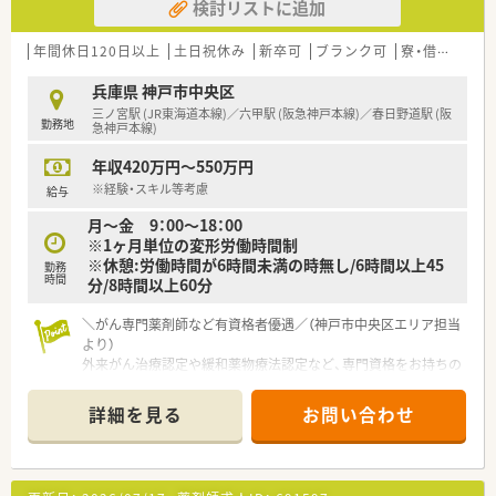
検討リストに追加
年間休日120日以上
土日祝休み
新卒可
ブランク可
寮・借上社宅あり
兵庫県 神戸市中央区
三ノ宮駅 (JR東海道本線)／六甲駅 (阪急神戸本線)／春日野道駅 (阪
勤務地
急神戸本線)
年収420万円～550万円
※経験・スキル等考慮
給与
月～金 9：00～18：00
※1ヶ月単位の変形労働時間制
※休憩:労働時間が6時間未満の時無し/6時間以上45
勤務
時間
分/8時間以上60分
＼がん専門薬剤師など有資格者優遇／（神戸市中央区エリア担当
より）
外来がん治療認定や緩和薬物療法認定など、専門資格をお持ちの
方には月5万円の手当を支給します。高度な専門性を発揮し、年
収700万円を目指せる環境です。
詳細を見る
お問い合わせ
【店舗情報と応需状況について】
■神戸労災病院の門前に位置しており、1日平均90枚の処方箋を
応需する総合科目の学びが多い店舗環境です。