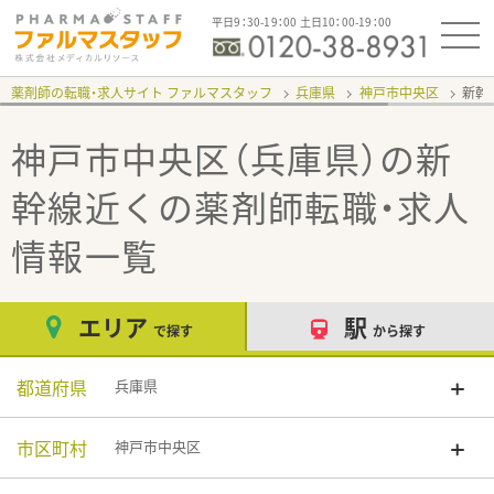
平日9：30-19：00 土日10：00-19：00
薬剤師の転職・求人サイト ファルマスタッフ
兵庫県
神戸市中央区
新幹
神戸市中央区（兵庫県）の新
幹線近く
の薬剤師転職・求人
情報一覧
エリア
駅
で探す
から探す
都道府県
兵庫県
市区町村
神戸市中央区