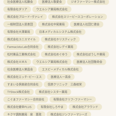
社会医療法人松藤会
医療法人敬愛会
ジオファーマシー株式会社
有限会社ダリア
ウエルシア薬局株式会社
株式会社ブロード・ヴァレイ
株式会社スリーピースコーポレーション
一般財団法人慈恵団
株式会社中尾薬局
医療法人社団仁德会
有限会社大澤薬局
日本メディカルシステム株式会社
株式会社ユニスマイル
株式会社ホリスティック
Farmacista Lab合同会社
株式会社レデイ薬局
松村薬品工業株式会社
株式会社めぐゆう
株式会社ぼうしや薬局
株式会社ＡＭＡ
ウエルシア薬局株式会社
医療法人社団敬命会
社会医療法人榮昌会
エスピーメディカル株式会社
株式会社エッチ・ピー・エス
医療法人一高会
すまいる倶楽部合同会社
信原クリニック 三森岐栄
TYStock株式会社
株式会社シスター薬局
こぐまファーマシー合同会社
有限会社クリフ・ファーマシー
株式会社健幸PLUS
有限会社しろやま
株式会社アラウンド
キクヤ調剤薬局 泉 憲政
株式会社ジンファーマシーズ