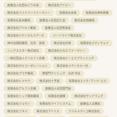
医療法人社団みどりの会
株式会社アイビー
株式会社ファミリーファーマシー
有限会社未来
有限会社神幸商事
有限会社長洲薬局
医療法人社団正仁会
株式会社西薬局
株式会社アイセイ薬局
医療法人社団秀英会
株式会社メディカルユアーズ
ハートライフ株式会社
神の谷調剤薬局 石井 良男
株式会社共栄
有限会社メディウェイ
シックススター株式会社
株式会社ひなたファーマシー
一般社団法人クリエイト兵庫
株式会社ビーエスプランニング
株式会社ガルコーポレーション
株式会社メディカル一光
株式会社プラザ薬局
野里門クリニック 石井 洋治
株式会社ヒメヤク
株式会社十字堂
有限会社エイチ・アンド・エス
有限会社アルファ企画
医療法人社団普門会
有限会社トップ調剤薬局
有限会社龍輝
株式会社サンドラッグ
株式会社ジョヴィ
有限会社ライフシステム
医療法人古橋会
株式会社フタバ
株式会社アイリス
ファルメディコ株式会社