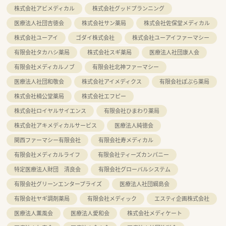
株式会社アビメディカル
株式会社グッドプランニング
医療法人社団吉徳会
株式会社サン薬局
株式会社佐保堂メディカル
株式会社ユーアイ
ゴダイ株式会社
株式会社ユーアイファーマシー
有限会社タカハシ薬局
株式会社スギ薬局
医療法人社団康人会
有限会社メディカルノブ
有限会社北神ファーマシー
医療法人社団和敬会
株式会社アイメディクス
有限会社ぽぷら薬局
株式会社楠公堂薬局
株式会社エフピー
株式会社ロイヤルサイエンス
有限会社ひまわり薬局
株式会社アキメディカルサービス
医療法人純徳会
関西ファーマシー有限会社
有限会社寿メディカル
有限会社メディカルライフ
有限会社ティーズカンパニー
特定医療法人財団 清良会
有限会社グローバルシステム
有限会社グリーンエンタープライズ
医療法人社団綱島会
有限会社ヤギ調剤薬局
有限会社メディック
エスティ企画株式会社
医療法人薫風会
医療法人愛和会
株式会社メディケート