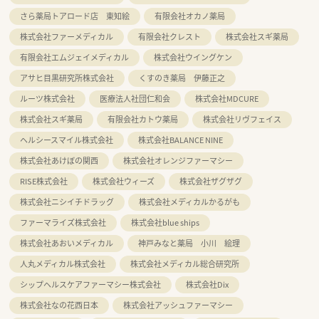
さら薬局トアロード店 東知絵
有限会社オカノ薬局
株式会社ファーメディカル
有限会社クレスト
株式会社スギ薬局
有限会社エムジェイメディカル
株式会社ウイングケン
アサヒ目黒研究所株式会社
くすのき薬局 伊藤正之
ルーツ株式会社
医療法人社団仁和会
株式会社MDCURE
株式会社スギ薬局
有限会社カトウ薬局
株式会社リヴフェイス
ヘルシースマイル株式会社
株式会社BALANCE NINE
株式会社あけぼの関西
株式会社オレンジファーマシー
RISE株式会社
株式会社ウィーズ
株式会社ザグザグ
株式会社ニシイチドラッグ
株式会社メディカルかるがも
ファーマライズ株式会社
株式会社blue ships
株式会社あおいメディカル
神戸みなと薬局 小川 絵理
人丸メディカル株式会社
株式会社メディカル総合研究所
シップヘルスケアファーマシー株式会社
株式会社Dix
株式会社なの花西日本
株式会社アッシュファーマシー