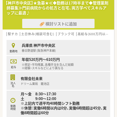
す。
【神戸市中央区】★急募★≪◆勤務は17時半まで◆管理薬剤
■近隣の医療機関から多岐にわたる科目の処方箋を応需してお
師募集≫門前病院からの処方と在宅、両方学べてスキルア
り、幅広い疾患に対する調剤の知識を深めることが可能な環境で
ップに最適♪
す。
検討リストに追加
【法人特徴について】
■地域に根ざした運営を行っており、大手チェーンにはない柔軟
な対応とスタッフ同士の風通しの良さが大きな魅力の法人で
駅チカ
土日休み(相談可含む)
ブランク可
高給与(600万円以上)
積
す。
■福利厚生として保養所やスポーツ鑑賞券などが用意されてお
兵庫県 神戸市中央区
り、社員の心身のリフレッシュを大切にしている企業文化があり
春日野道駅 (阪急神戸本線)
勤務地
ます。
■教育制度としてe-ラーニングや勉強会を導入しており、薬剤師
年収520万円～610万円
としての専門性を常に磨き続けられる体制が整っております。
※想定・平均残業、各種手当を含んだ総額
給与
※経験・スキルなどにより異なる
【こんな方にオススメ】
■通勤の利便性を最優先に考えながらも、しっかりとした年収を
有限会社未来
確保したいとお考えの欲張りな薬剤師さんにぴったりの求人で
法人
ドリーム薬局 籠池店
す。
名
■これから在宅医療の経験を積んでいきたいと考えている方や、
月～金 8:30～17:30
対人業務に重きを置いて働きたい方に非常に適した環境です。
土 9:00～12:00
■大手企業の画一的なルールよりも、個々の店舗の特性を活かし
※上記内で週平均40時間シフト勤務
た柔軟な働き方や地域密着の医療を好む方に強くお勧めしま
勤務
※休憩：実働6時間以内は0分、実働6時間超は45分、実
す。
時間
働8時間超は60分