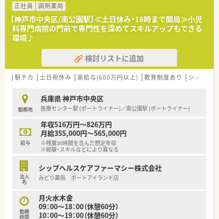
■兵庫県内で地域に密着した医療を提供しており、患者さま一人
正社員
調剤薬局
ひとりに寄り添う温かい病院運営を行っています。
【神戸市中央区/南公園駅】≪土日休み・18時まで開局≫小児
■医療現場における多職種連携を大切にしており、チーム医療の
科専門病院の門前で専門性を深めてスキルアップもできる
一員として薬剤師が専門性を発揮できる環境です。
環境♪
■社員食堂や病院診療費一部負担等、従業員が長く安定して働き
続けられるような福利厚生の充実に力を入れています。
検討リストに追加
【職場環境と雰囲気】
■少数精鋭でコミュニケーションが取りやすく、スタッフ同士で
駅チカ
土日祝休み
高給与(600万円以上)
教育制度あり
シフト制
相談がしやい和やかで働きやすい雰囲気が広がっています。
■転勤の心配がない職場であるため、地域に腰を据えて長期的な
兵庫県 神戸市中央区
キャリア形成を目指す方にとって安心できる環境です。
医療センター駅 (ポートライナー)／南公園駅 (ポートライナー)
勤務地
年収516万円～826万円
月給355,000円～565,000円
給与
※残業30時間を含んだ想定年収
※経験・スキルなどにより異なる
シップヘルスケアファーマシー株式会社
法人
みどり薬局 ポートアイランド店
名
月火水木金
09：00～18：00（休憩60分）
勤務
10：00～19：00（休憩60分）
時間