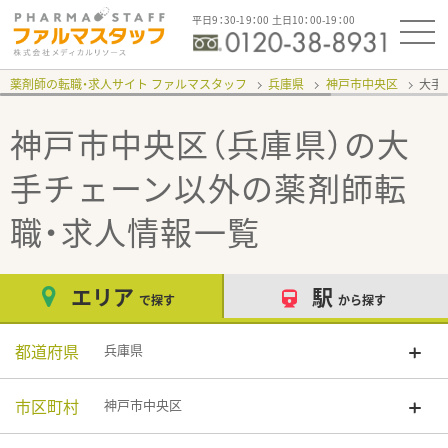
平日9：30-19：00 土日10：00-19：00
薬剤師の転職・求人サイト ファルマスタッフ
兵庫県
神戸市中央区
大手
神戸市中央区（兵庫県）の大
手チェーン以外
の薬剤師転
職・求人情報一覧
エリア
駅
で探す
から探す
都道府県
兵庫県
市区町村
神戸市中央区