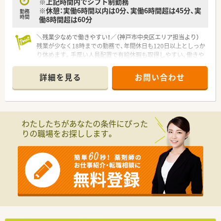
※上記時間内でシフト制勤務
※休憩：実働6時間以内は0分、実働6時間超は45分、実
勤務
時間
働8時間超は60分
＼残業少なめで働きやすい！／（神戸市中央区エリア担当より）
残業が少なく18時までの勤務で、年間休日も120日以上としっか
り休めます。手厚い人員配置で有給休暇も取得しやすい、働きや
すい環境が魅力です。
詳細を見る
お問い合わせ
【店舗情報と応需状況について】
■最寄り駅から徒歩8分の便利な場所に位置し、周辺には飲食店
も多くお昼休憩や買い物にも困りません。
■センター街にある精神科や心療内科のクリニックをメインに
応需しており、専門的な知識を深められます。
わたしたちがあなたの条件にぴった
■1日あたり20枚から30枚程度の処方箋を応需しており、一人ひ
りの職場をお探しします。
とりの患者様と丁寧に向き合える環境です。
【法人特徴について】
■県内に10店舗の調剤薬局を展開し、地域の健康と幸せを願っ
てやさしさと誠実さをモットーに運営しています。
■調剤事業だけでなく介護福祉用具のレンタルや販売事業も手
掛けており、企業としての安定性が高い会社です。
■薬剤師や事務員が働く環境を最優先に考え、人員配置を手厚く
することで気軽に休める体制を整備しています。