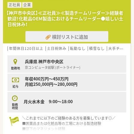
■CRC経験5年以上の方
正社員
企業
※上記の方を歓迎いたしますが、未経験の方もまずはご相談く
【神戸市中央区】≪正社員≫≪製造チームリーダー≫経験者
ださい！
歓迎！化粧品OEM製造におけるチームリーダー●嬉しい土
日祝休み！
＼働き方／
■月～金 9：00～17：30（休憩60分）より1日7.5時間のフレック
検討リストに追加
スタイム制での勤務です。
■チームで仕事を進めている方針の為、
負担も少なくメンバーに相談しながら業務を進められるので
年間休日120日以上
土日祝休み
転勤なし
積雪なし
大手チェーン以外
安心して業務に取り組めます。
■完全週休二日制（土曜、日曜）で出張などの休日出勤時の振休取
兵庫県 神戸市中央区
得もしっかりございます。
京コンピュータ前駅 (ポートライナー)
勤務地
＼こんな会社です！／
年収400万円～450万円
■安定基盤の東証プライム上場のグループ企業。
月給250,000円～280,000円
社内システムも充実しており、外出しながらも社員感の連携が
給与
とりやすい環境です。
■人材開発にも注力しており、入社時研修は6週間をかけ基礎か
月火水木金 9:00～18:00
ら実務面まで幅広く学習できます
勤務
■女性リーダー比率も50％強と性別問わずに長期で活躍できる
時間
企業です。
■チーム全体で協力しながら治験を進めていく会社です。
＼これまでに以下のご経験のある方を募集しています◎／
1人3～5施設ほどを受け持ちますが、他のチームメンバーがサ
■医薬品または化粧品等の工場における製造経験
ポートしながら
■部下のマネジメント経験
治験を進めていくことができるため、負担なく仕事ができま