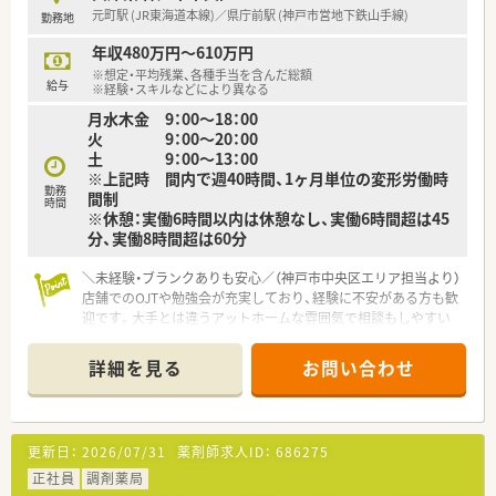
【想定される業務内容】
元町駅 (JR東海道本線)／県庁前駅 (神戸市営地下鉄山手線)
勤務地
■大学病院からの多種多様な処方箋に基づき、外来患者様に対す
る調剤や監査、丁寧な服薬指導を中心に行っていただきます。
年収480万円～610万円
■大型の自動ピッキングマシンや監査システムを導入している
※想定・平均残業、各種手当を含んだ総額
ため、薬剤師にしかできない対人業務にしっかりと専念できま
給与
※経験・スキルなどにより異なる
す。
月水木金 9：00～18：00
■音声認識システムを活用することで薬歴入力の時間を大幅に
火 9：00～20：00
短縮し、患者様とのコミュニケーションの時間を創出していま
土 9：00～13：00
す。
※上記時 間内で週40時間、1ヶ月単位の変形労働時
勤務
間制
【想定されるキャリアイメージ】
時間
※休憩：実働6時間以内は休憩なし、実働6時間超は45
■総合科目の複雑な処方箋に対応することで、希少疾患や高度な
分、実働8時間超は60分
薬物療法に関する専門的な知識を深めていくことができます。
■充実した社内研修や勉強会を通じてスキルアップを図り、将来
＼未経験・ブランクありも安心／（神戸市中央区エリア担当より）
的には専門薬剤師などの資格取得を目指すことも可能な環境で
店舗でのOJTや勉強会が充実しており、経験に不安がある方も歓
す。
迎です。大手とは違うアットホームな雰囲気で相談もしやすい
■店舗の異動がないため、一つの地域に腰を据えて長期的なキャ
ですよ。
リアを築きながら、患者様と深い信頼関係を構築できます。
詳細を見る
お問い合わせ
【店舗情報と応需状況について】
■JR元町駅と地下鉄県庁前駅のどちらからも徒歩3分圏内で、非
常にアクセスが良く日々の通勤にストレスを感じない立地で
す。
更新日：
2026/07/31
薬剤師求人ID：
686275
■地域の患者様に寄り添う調剤薬局として、外来だけでなく施設
や居宅への在宅業務にも積極的に取り組んでいるのが特徴で
正社員
調剤薬局