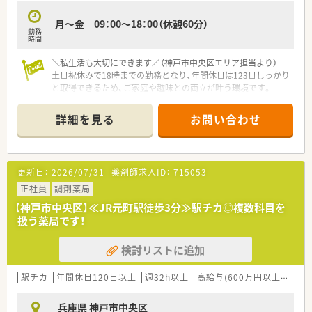
■実務指導薬剤師が2名在籍して毎年実習生を受け入れているな
月～金 09：00～18：00（休憩60分）
ど、教育体制が整った和やかで協力的な雰囲気の職場です。
勤務
時間
＼私生活も大切にできます／（神戸市中央区エリア担当より）
土日祝休みで18時までの勤務となり、年間休日は123日しっかり
と取得できるため、ご家庭や趣味との両立が叶う環境です。
【店舗情報と応需状況について】
詳細を見る
お問い合わせ
■大学病院の敷地内に開局したばかりの綺麗な店舗で、総合科目
の処方箋を1日あたり約80枚から110枚ほど応需しています。
■待合室と飲食スペースに壁を設けない開放的なレイアウトを
採用し、患者様がリラックスできる空間作りを心がけています。
更新日：
2026/07/31
薬剤師求人ID：
715053
■今後は地域住民の方々に向けた健康イベントの開催も予定し
ており、地域に開かれた身近な医療提供の場を目指しています。
正社員
調剤薬局
【神戸市中央区】≪JR元町駅徒歩3分≫駅チカ◎複数科目を
【法人特徴について】
扱う薬局です！
■東証上場企業のグループ会社として全国展開しており、安定し
た経営基盤のもとで長く安心してご就業いただける環境です。
検討リストに追加
■社員の働きやすさを重視しており、産休や育休の取得率が高
く、職場復帰率も100パーセントという優れた実績があります。
■全国に保養所を保有しているほか、従業員持株会や財形貯蓄制
駅チカ
年間休日120日以上
週32h以上
高給与(600万円以上)
扶養
度など、大手企業ならではの充実した福利厚生が魅力です。
兵庫県 神戸市中央区