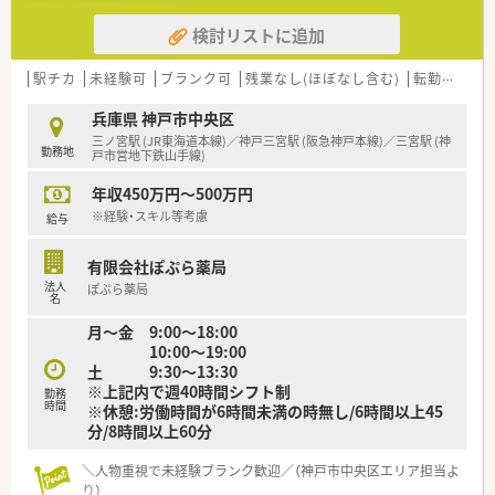
を30店舗以上展開している安定した経営基盤が魅力です。
検討リストに追加
■近隣地域に集中して店舗展開を行っているため、他店舗との情
報共有や応援体制がしっかりと構築されており安心です。
■かかりつけ薬剤師としての役割を重視し、地域の患者様の多様
駅チカ
未経験可
ブランク可
残業なし(ほぼなし含む)
転勤なし
な医療ニーズに柔軟に対応する姿勢を大切にしています。
兵庫県 神戸市中央区
【求人情報について】
三ノ宮駅 (JR東海道本線)／神戸三宮駅 (阪急神戸本線)／三宮駅 (神
勤務地
■正社員としての雇用となり、これまでのご経験やスキルをしっ
戸市営地下鉄山手線)
かりと考慮した上で年俸制による給与が決定されます。
年収450万円～500万円
■年収は480万円から600万円までの間で提示される予定となっ
ており、モチベーションを高く保って働ける環境です。
※経験・スキル等考慮
給与
■通勤の際はマイカーの利用も相談可能となっており、駐車場代
やガソリン代の支給もあるため遠方からの通勤も便利です。
有限会社ぽぷら薬局
法人
ぽぷら薬局
【勤務実態について】
名
■平日は18時30分までの開局となっておりますが、残業が発生
月～金 9:00～18:00
する日は19時頃の退勤になる可能性もございます。
10:00～19:00
■祝日を含む完全週休2日制を採用しており、年間休日も約110
土 9:30～13:30
日から120日としっかりと体を休めることができます。
※上記内で週40時間シフト制
■基本的に会社都合による無理な店舗異動は発生せず、一つの店
勤務
時間
※休憩:労働時間が6時間未満の時無し/6時間以上45
舗で腰を据えて長く働き続けることが可能な勤務体系です。
分/8時間以上60分
＼人物重視で未経験ブランク歓迎／（神戸市中央区エリア担当よ
り）