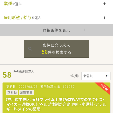
業種
を選ぶ
雇用形態 / 給与
を選ぶ
詳細条件を表示
条件に合う求人
58
件を
検索する
58
件の薬剤師求人
並び順
更新日：
2026/08/05
薬剤師求人ID：
696957
正社員
調剤薬局
【神戸市中央区】東証プライム上場！複数WAYでのアクセス・
マイカー通勤OK♪/ヘルプ体制が充実！内科・小児科・アレル
ギー科メインの薬局