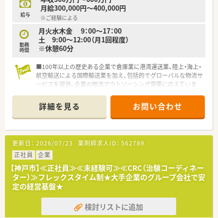
月給300,000円～400,000円
給与
※ご経験による
月火水木金 9：00～17：00
土 9:00～12:00（月1回程度）
勤務
※休憩60分
時間
■100年以上の歴史ある企業で倉庫業に港湾運送業、陸上・海上・
航空輸送による国際輸送業を加え、包括的でグローバルな物流サ
ービスを提供、企業の物流アウトソーシング需要に応えていま
す。
■データセンター対応オフィスビルの開発・賃貸を中心に、商業
詳細を見る
お問い合わせ
施設、住宅も取り扱う不動産事業も行っています。
■バリデート済医薬品専用車両、保冷庫直結ドックシェルター、
温度モニタリング・トレーサビリティ・センター、教育訓練システ
ム等を整備した医薬品保冷輸送サービスを全国に展開中。
更新日：
2026/07/23
薬剤師求人ID：
562789
■東日本、西日本を中心に全国に医薬品対応倉庫を展開してお
り、お客様に最適な拠点を提案します。
正社員
企業
災害等に備え、倉庫には免震・耐震構造を採用しており、非常
【神戸市】≪正社員≫≪未経験可≫≪CRC（治験コーディネー
用発電設備・地下軽油インタンクの設置等の対策を行っておりま
ター）≫フレックスタイム制★大手企業のグループ会社で安
す。
定の経営基盤★
検討リストに追加