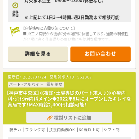
月火水木金土 09:00～13:00（休憩なし）
様には最適な環境です。す。
勤務
時間
※上記にて1日3～4時間、週2日勤務まで相談可能
【店舗情報と応需状況について】
■JR三ノ宮駅から徒歩7分の場所に位置しており、通勤の利便性
が非常に高く仕事帰りの買い物にも便利な環境です。
■近隣の整形外科クリニックから処方箋を応需しており、1日あ
たりの枚数は20枚から30枚程度と落ち着いています。
詳細を見る
お問い合わせ
■整形外科メインのため、処方箋の内容が複雑すぎず、ブランク
がある方でも比較的スムーズに業務へ慣れることが可能です。
【求人情報について】
更新日：
2026/07/24
薬剤師求人ID：
562367
■時給は2,000円から2,200円を想定しており、これまでのご経
験やスキルを正当に評価して決定される仕組みです。
パート・アルバイト
調剤薬局
■入社日は新体制がスタートする2026年7月1日以降となってお
【神戸市中央区】≪夜診・土曜専従のパート求人♪≫心療内
り、現在就業中の方も余裕を持って準備が可能です。
科・消化器内科メイン◆2022年8月にオープンしたキレイな
■雇用形態はパートタイマーとなりますが、扶養控除内での勤務
薬局です！MAX時給2,400円相談可能！
を希望される方にとっても最適な労働条件を提示します。
検討リストに追加
【想定される業務内容】
■整形外科を主とした処方箋の調剤業務全般を担当し、正確かつ
迅速に医薬品を患者様へ提供する役割を担っていただきます。
駅チカ
ブランク可
扶養内勤務OK
60歳以上可
シフト制
大手チ
■監査業務についてもダブルチェック体制を強化していく予定