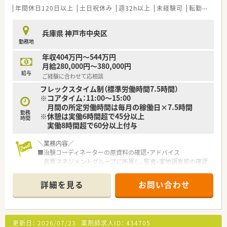
年間休日120日以上
土日祝休み
週32h以上
未経験可
転勤なし
兵庫県 神戸市中央区
勤務地
年収404万円～544万円
月給280,000円～380,000円
給与
ご経験に合わせて応相談
フレックスタイム制（標準労働時間7.5時間）
※コアタイム：11:00～15:00
月間の所定労働時間は毎月の稼働日×7.5時間
勤務
※休憩は実働6時間超で45分以上
時間
実働8時間超で60分以上付与
＼業務内容／
■治験コーディネーターの原資料の確認・アドバイス
品質マネジメントグループに所属し、監査・実地調査前の確認
業務
社内の品質管理業務など
詳細を見る
お問い合わせ
■インシデントやアクシデント発生時の要因分析と対応策提案
企画・マニュアル作りなどの品質管理業務
※全国の提携医療機関、オフィスへの出張あり
更新日：
2026/07/23
薬剤師求人ID：
434705
＼応募条件／