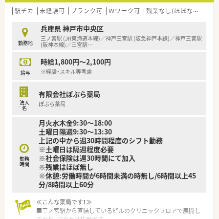
駅チカ
未経験可
ブランク可
Ｗワーク可
残業なし(ほぼなし含む)
兵庫県 神戸市中央区
三ノ宮駅 (JR東海道本線)／神戸三宮駅 (阪急神戸本線)／神戸三宮駅
勤務地
(阪神本線)／三宮駅
…
時給1,800円～2,100円
※経験・スキル等考慮
給与
有限会社ぽぷら薬局
法人
ぽぷら薬局
名
月火水木金9:30～18:00
土曜日隔週9:30～13:30
上記の中から週30時間程度のシフト勤務
※土曜日は隔週程度必要
※社会保険は週30時間にて加入
勤務
時間
※残業はほぼ無し
※休憩:労働時間が6時間未満の時無し/6時間以上45
分/8時間以上60分
≪こんな薬局です！≫
■三ノ宮駅から直結しているビルのクリニックフロアで展開し