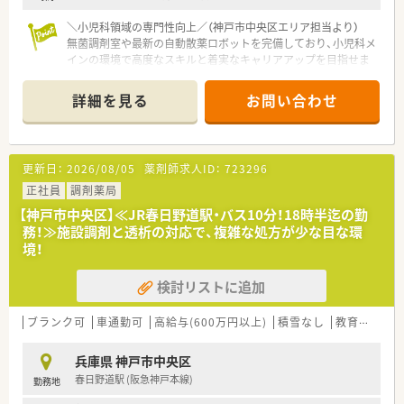
＼小児科領域の専門性向上／（神戸市中央区エリア担当より）
無菌調剤室や最新の自動散薬ロボットを完備しており、小児科メ
インの環境で高度なスキルと着実なキャリアアップを目指せま
す。
＊------------------------------------------＊
詳細を見る
お問い合わせ
【店舗情報と応需状況について】
■ポートライナーの南公園駅または医療センター駅から徒歩約7
分と、通勤にも大変便利な立地です♪
更新日：
2026/08/05
薬剤師求人ID：
723296
■応需科目は小児科が中心で、1日あたりの処方箋枚数は平均し
て約70枚となっております！
正社員
調剤薬局
■薬剤師は常に3名体制を維持しており、一人ひとりが余裕を持
【神戸市中央区】≪JR春日野道駅・バス10分！18時半迄の勤
って業務に取り組める環境です。
務！≫施設調剤と透析の対応で、複雑な処方が少な目な環
境！
【法人特徴について】
■医療や介護、福祉など5つの柱を事業の軸とし、地域社会の健
検討リストに追加
康を多角的に支える総合ヘルスケア企業です。
■在宅医療分野では20年以上の実績を誇り、個人宅から施設ま
で幅広く対応する豊富なノウハウがあります。
ブランク可
車通勤可
高給与(600万円以上)
積雪なし
教育制度あり
■常に5年先を見据え、ドライブスルー薬局や無菌調剤室をいち
早く導入するなど、革新的な取り組みを続けています。
兵庫県 神戸市中央区
春日野道駅 (阪急神戸本線)
勤務地
【想定される業務内容】
■主な業務は、調剤、監査、服薬指導となり、専門性の高い小児科