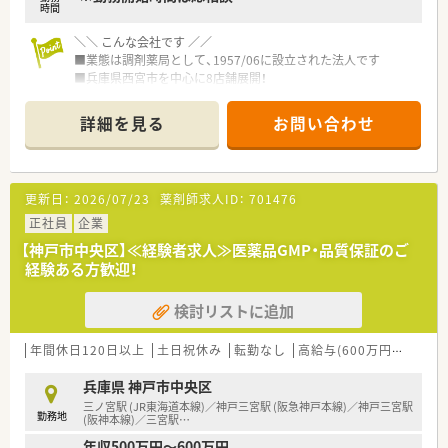
時間
＼＼ こんな会社です ／／
■業態は調剤薬局として、1957/06に設立された法人です
■兵庫県西宮市を中心に8店舗展開！
■漢方にも注力しており、地域に密着した会社です
詳細を見る
お問い合わせ
＼＼ こんな店舗です ／／
■神戸市中央区にある調剤薬局で、各線三宮駅から通勤可能！
アクセス良好です◎
■主な応需処方は内科、漢方、皮膚科、アレルギー科で、処方箋枚
更新日：
2026/07/23
薬剤師求人ID：
701476
数は90～110枚/日程度
※時期や状況により変動する可能性有
正社員
企業
【神戸市中央区】≪経験者求人≫医薬品GMP・品質保証のご
＼ こんな求人です ／
経験ある方歓迎！
■クリニック開局による増員募集！
■お人柄重視のためブランクや経験が浅い方も是非ご検討くだ
検討リストに追加
さい！
■土日や夜のご勤務が可能な方歓迎！
年間休日120日以上
土日祝休み
転勤なし
高給与(600万円以上)
積
兵庫県 神戸市中央区
三ノ宮駅 (JR東海道本線)／神戸三宮駅 (阪急神戸本線)／神戸三宮駅
勤務地
(阪神本線)／三宮駅
…
年収500万円～600万円