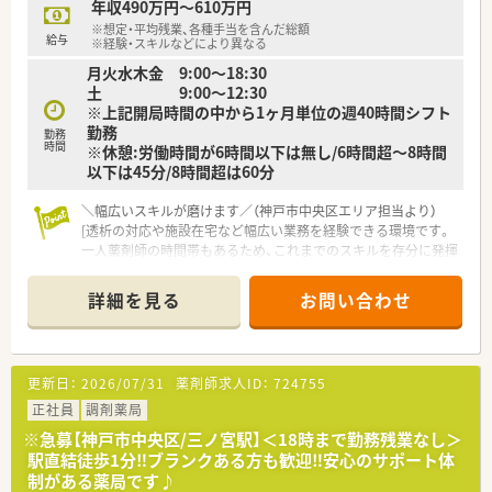
年収490万円～610万円
領域の処方箋に携わることが可能です！
※想定・平均残業、各種手当を含んだ総額
■最新の完全自動散薬ロボットが導入されており、調剤業務の効
給与
※経験・スキルなどにより異なる
率化と安全性の向上が図られています。
月火水木金 9:00～18:30
■無菌調剤室を完備しているため、注射薬の混合調製など、より
土 9:00～12:30
高度な専門スキルを習得する機会があります♪
※上記開局時間の中から1ヶ月単位の週40時間シフト
勤務
【こんな方にオススメ】
勤務
時間
※休憩:労働時間が6時間以下は無し/6時間超～8時間
■高度医療を提供する小児科専門病院の門前で、専門性の高い知
以下は45分/8時間超は60分
識と技術を身につけたい方におすすめ！
■土日祝休みと残業が少ない環境で、ご自身の時間やご家族との
＼幅広いスキルが磨けます／（神戸市中央区エリア担当より）
時間を大切にしたい方に最適です。
[透析の対応や施設在宅など幅広い業務を経験できる環境です。
■充実した教育制度と福利厚生が整った安定企業で、腰を据えて
一人薬剤師の時間帯もあるため、これまでのスキルを存分に発揮
長く働きたいと考えている方におすすめです♪
してキャリアアップを目指せますよ！]
詳細を見る
お問い合わせ
【店舗情報と応需状況について】
■神戸市中央区に位置し、春日野道駅からバスで10分ほどの距
離にある地域密着型の落ち着いた雰囲気の調剤薬局です。
■内科や循環器科、整形外科などの処方箋を1日20枚前後応需し
更新日：
2026/07/31
薬剤師求人ID：
724755
ており、幅広い知識を身につけることができる環境です。
■1000品目以上の医薬品を取り扱っており、透析の対応や施設
正社員
調剤薬局
在宅の対応も行っているため専門性を高められます。
※急募【神戸市中央区/三ノ宮駅】＜18時まで勤務残業なし＞
駅直結徒歩1分‼ブランクある方も歓迎‼安心のサポート体
【法人特徴について】
制がある薬局です♪
■兵庫県を中心とした関西圏において、地域に根ざした調剤薬局