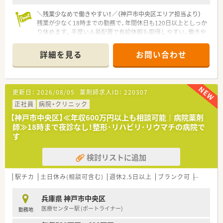
＼残業少なめで働きやすい！／（神戸市中央区エリア担当より）
残業が少なく18時までの勤務で、年間休日も120日以上としっか
り休めます。手厚い人員配置で有給休暇も取得しやすい、働きや
すい環境が魅力です。
詳細を見る
お問い合わせ
【店舗情報と応需状況について】
■最寄り駅から徒歩8分の便利な場所に位置し、周辺には飲食店
も多くお昼休憩や買い物にも困りません。
■センター街にある精神科や心療内科のクリニックをメインに
更新日：
2026/08/05
薬剤師求人ID：
220307
応需しており、専門的な知識を深められます。
■1日あたり20枚から30枚程度の処方箋を応需しており、一人ひ
正社員
病院・クリニック
とりの患者様と丁寧に向き合える環境です。
【神戸市中央区】≪年収600万円以上も相談可能｜病院薬剤
師≫18時まで夜診なし！整形･リハビリ･リウマチの病院で
【法人特徴について】
す
■県内に10店舗の調剤薬局を展開し、地域の健康と幸せを願っ
てやさしさと誠実さをモットーに運営しています。
検討リストに追加
■調剤事業だけでなく介護福祉用具のレンタルや販売事業も手
掛けており、企業としての安定性が高い会社です。
■薬剤師や事務員が働く環境を最優先に考え、人員配置を手厚く
駅チカ
土日休み(相談可含む)
週休2.5日以上
ブランク可
転勤なし
することで気軽に休める体制を整備しています。
兵庫県 神戸市中央区
【求人情報について】
医療センター駅 (ポートライナー)
勤務地
■正社員としてご勤務いただける方を募集しており、ご経験やス
キルを考慮して年収520万円までご提示可能です。