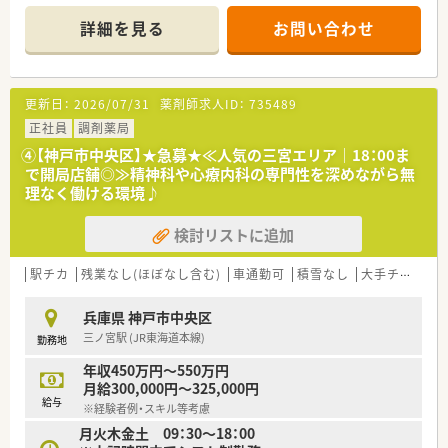
す。
未経験で企業でのお仕事にご興味のある方は
詳細を見る
お問い合わせ
同社にて未経験でもご相談可能な研究開発補助のパートさんも
募集しておりますので
お気軽にお問合せ下さいませ！
更新日：
2026/07/31
薬剤師求人ID：
735489
■年間休日125日、夏季休暇5日、仕事とプライベートの切り替え
しやすい勤務体系です。
正社員
調剤薬局
■面接１回、適性検査なし
④【神戸市中央区】★急募★≪人気の三宮エリア｜18：00ま
企業は面接2回以上が多い中、スムーズに選考が進みます。
で開局店舗◎≫精神科や心療内科の専門性を深めながら無
理なく働ける環境♪
＼こんな会社です！／
■「化学の力で人に幸せや愛情を伝え・与えその連鎖をつなげ広
検討リストに追加
めていく」を企業理念に化粧品を企画から開発・製造まえ一貫し
て行っている会社です。
■マーケットの最新トレンドや消費者ニーズなどの情報収集に
駅チカ
残業なし(ほぼなし含む)
車通勤可
積雪なし
大手チェーン以外
力を入れ、今後はOEMにとどまらず、企画から行い提案するODM
へ事業を拡大していく考えです。
兵庫県 神戸市中央区
■本社は世界レベルの研究・産業施設が集結する「神戸医療産業
三ノ宮駅 (JR東海道本線)
勤務地
都市」神戸ポートアイランド地区に位置し、近隣の医療・研究機関
との関連性により、機能性化粧品を追求していくと共に多種多様
年収450万円～550万円
な製品開発等、質の高いニーズにも対応しております。
月給300,000円～325,000円
■関西にとどまらず、東京都千代田区にも事業所を構え、日本全
給与
※経験者例・スキル等考慮
国へ事業を拡大しています。
月火木金土 09：30～18：00