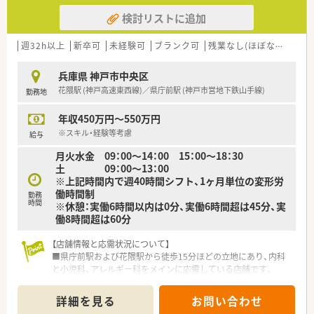
検討リストに追加
週32h以上
新卒可
未経験可
ブランク可
残業なし(ほぼなし含む)
兵庫県 神戸市中央区
花隈駅 (神戸高速東西線)／県庁前駅 (神戸市営地下鉄山手線)
勤務地
年収450万円～550万円
※スキル・経験等考慮
給与
月火水金 09：00～14：00 15：00～18：30
土 09：00～13：00
※上記時間内で週40時間シフト、1ヶ月単位の変形労
働時間制
勤務
時間
※休憩：実働6時間以内は0分、実働6時間超は45分、実
働8時間超は60分
【店舗情報と応需状況について】
■県庁前駅および花隈駅から徒歩15分ほどの立地にあり、内科
と小児科、アレルギー科をメインに応需している店舗です。
■1日の処方箋枚数は約60枚となっており、正社員1名とパート1
名の薬剤師体制で日々の業務に対応しています。
詳細を見る
お問い合わせ
■近隣のクリニックに合わせた開局時間となっており、土曜日は