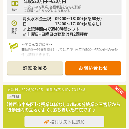
年収520万円～620万円
■年間休日は120日程度しっかりと確保されており、週休2日制
※想定・平均残業、各種手当を含んだ総額
でプライベートの時間を大切にしながら働けます。
給与
※経験・スキルなどにより異なる
■年に1回の昇給と年に2回の賞与支給が設けられており、日々
月火水木金土祝 09：00～18：00（休憩60分）
の頑張りがしっかりと収入に反映される環境です。
日 13：00～17：00（休憩なし）
※上記時間内で週40時間シフト
【想定される業務内容】
勤務
時間
※土曜日・日曜日の勤務は月2回程度
■精神科や心療内科の処方箋に基づく丁寧な調剤と監査、および
患者様への分かりやすい服薬指導をお任せします。
・・＊こんな方に＊・・
■近隣店舗との掛け持ち勤務を通じて幅広い科目の処方箋に触
■病院（一般薬剤師）としては希少！高年収500～550万円の好条
れ、薬剤師としての対応力を総合的に高めていただきます。
件も期待できます。
■薬剤師だけでなく栄養士や調剤アシスタントと連携し、多方面
■業務内容は難しいものではありませんので
から患者様の健康を支える業務にも携わります。
病院未経験の方やブランクのある方も無理なくご勤務いただけ
詳細を見る
お問い合わせ
ます。
■18時終了で残業少なめ！お仕事帰りに三宮でショッピングや
習い事も可能です♪
更新日：
2026/08/05
薬剤師求人ID：
731548
・・＊病院の特徴＊・・
■神戸市中央区にある、整形外科分野における全国で見ても代表
正社員
的な病院です。
【神戸市中央区】＜残業ほぼなし17時00分終業＞三宮駅から
■最寄駅からすぐの好立地で通勤も便利です。
徒歩圏内の立地がよく、落ち着いた病院です♪
■2013年・2016年と二度にわたり増床され、ロビーや各施設内
も明るくキレイな環境です。
検討リストに追加
・・＊業務内容＊・・