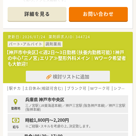
■内科（40％）・皮膚科（35％）・眼科（20％）をメインに、月間で80
以上の医療機関から処方箋を応需しております。
詳細を見る
お問い合わせ
■門前のクリニックとの関係性も良好で、疑義照会なども気兼ね
なくおこなうことができます。
■店舗内は待合室・調剤室共にゆとりあるスペースを確保してお
り、ストレスなく業務に遷延できる環境がございます。
更新日：
2026/07/24
薬剤師求人ID：
344724
■処方箋は1日100～120枚。薬剤師様1人当たりの対応枚数は30
枚弱とバランスの取れた業務量です。
パート・アルバイト
調剤薬局
【神戸市中央区】≪週2日～3日勤務（扶養内勤務可能）！神戸
≪業務内容について≫
の中心「三ノ宮」エリア≫整形外科メイン｜Wワーク希望者
■同じフロアの内科・眼科・皮膚科からは比較的軽度の症例をメ
も大歓迎！
インに応需しており一包化が少ない為、患者様をお待たせするこ
となくスムーズに投薬することが可能です。
検討リストに追加
■シフトは9:30～13:30で組んでおり、ほぼ残業が発生すること
はございません。
■薬歴も原則その日のうちに入力を完了しており、業務が溜まる
駅チカ
土日休み(相談可含む)
ブランク可
Ｗワーク可
シフト制
ことなく日々効率的に業務をおこなえます。
兵庫県 神戸市中央区
≪こんな方におススメ！≫
三ノ宮駅 (JR東海道本線)／神戸三宮駅 (阪急神戸本線)／神戸三宮駅
勤務地
■残業が無く、メリハリをもってお仕事したい方。
(阪神本線)
■有給消化率は100％！長期休暇を取ってご旅行にも行きやすい
時給1,800円～2,200円
環境です。
■人間関係が良好で、過去に職場環境での悩みをお持ちの薬剤師
※ご経験・スキルを考慮の上、決定致します。
給与
様には最適な環境です。
月金：08：30～17：00