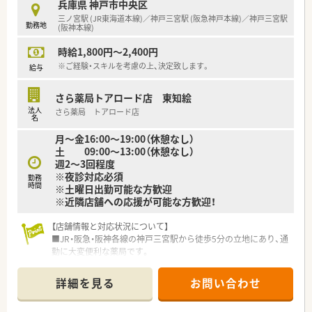
であり、安全な投薬を支えるための重要な業務となります。
兵庫県 神戸市中央区
■服薬指導では、整形外科特有の湿布剤の使い方や痛み止めの服
三ノ宮駅 (JR東海道本線)／神戸三宮駅 (阪急神戸本線)／神戸三宮駅
勤務地
用上の注意点など、専門的な知識を活かして説明します。
(阪神本線)
時給1,800円～2,400円
【こんな方にオススメ】
■平日の午前中を有効活用して、家事や趣味の時間と仕事を両立
※ご経験・スキルを考慮の上、決定致します。
給与
させたいと考えているワークライフバランス重視の方。
■大規模な店舗よりも、落ち着いた環境で一人ひとりの患者様と
さら薬局トアロード店 東知絵
じっくり向き合いたいという志向をお持ちの薬剤師の方。
法人
さら薬局 トアロード店
■ご自身の経験を活かし、新しく生まれ変わる薬局の体制づくり
名
に協力したいという前向きなマインドをお持ちの方です。
月～金16:00～19:00（休憩なし）
土 09:00～13:00（休憩なし）
週2～3回程度
※夜診対応必須
勤務
時間
※土曜日出勤可能な方歓迎
※近隣店舗への応援が可能な方歓迎！
【店舗情報と対応状況について】
■JR・阪急・阪神各線の神戸三宮駅から徒歩5分の立地にあり、通
勤に大変便利な薬局です。
■心療内科中心に、消化器科、内科の処方箋を応要しており、1日
の枚数は40枚から70枚程度です。
詳細を見る
お問い合わせ
【背景募集と求める人材像について】