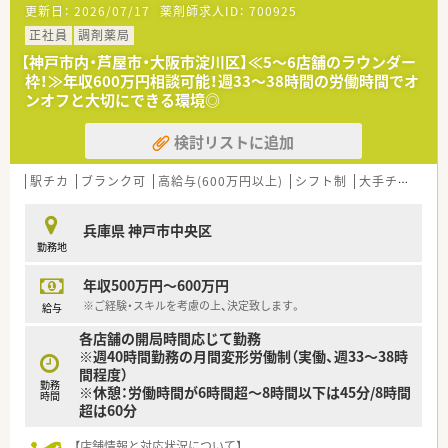
【求人情報について】
更新日：
2026/07/17
薬剤師求人ID：
700925
■正社員としてご勤務いただける方を募集しており、ご経験やス
正社員
調剤薬局
キルを考慮して年収520万円までご提示可能です。
■年間休日は120日程度しっかりと確保されており、週休2日制
【神戸市内・芦屋市・大阪市淀川区】≪5～6店舗のラウンダー
でプライベートの時間を大切にしながら働けます。
枠！≫年収600万円相談可能！週33～38時間の労働時間でオ
■年に1回の昇給と年に2回の賞与支給が設けられており、日々
ンオフと大切にできる環境◎
の頑張りがしっかりと収入に反映される環境です。
検討リストに追加
【想定される業務内容】
■精神科や心療内科の処方箋に基づく丁寧な調剤と監査、および
駅チカ
ブランク可
高給与(600万円以上)
シフト制
大手チェーン以外
患者様への分かりやすい服薬指導をお任せします。
■近隣店舗との掛け持ち勤務を通じて幅広い科目の処方箋に触
れ、薬剤師としての対応力を総合的に高めていただきます。
兵庫県 神戸市中央区
■薬剤師だけでなく栄養士や調剤アシスタントと連携し、多方面
勤務地
から患者様の健康を支える業務にも携わります。
年収500万円～600万円
※ご経験・スキルを考慮の上、決定致します。
給与
各店舗の開局時間応じて勤務
※週40時間勤務の月間変形労働制（実働、週33～38時
間程度）
勤務
※休憩：労働時間が6時間超～8時間以下は45分/8時間
時間
超は60分
【店舗情報と対応状況について】