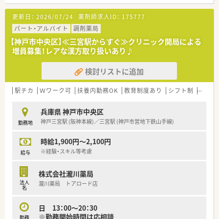
■処方箋増加に伴い、特に忙しい夜診と土曜日をメインに勤務で
きる薬剤師様を募集。
更新日：
2026/07/24
薬剤師求人ID：
175777
■何よりも人柄を重視した採用方針のため、チームワークを大切
に、優しく患者様に対応できる方を歓迎します。
パート・アルバイト
調剤薬局
■成長企業で、新しい環境づくりに主体的に関わりたいという中
【神戸市中央区】≪三宮駅からすぐ≫クリニック開局による
の前向きな考えをお持ちの方に最適です。
増員募集！レアな漢方取り扱いあり♪
【こんな薬局です】
検討リストに追加
■薬局の総面積は約130平米で、待合室だけでなく休憩室も大変
広くゆとりのあるスペースを確保しています。
患者様が安心してご来局して頂けるよう、温かい雰囲気の薬局づ
駅チカ
Ｗワーク可
扶養内勤務OK
教育制度あり
シフト制
大手チ
くりを心掛けております。
■現場の薬剤師に大きな裁量権を与え、各店舗の地域特性を考慮
兵庫県 神戸市中央区
したサービスの提供を推進しています。
神戸三宮駅 (阪神本線)／三宮駅 (神戸市営地下鉄山手線)
勤務地
■ユヤマ製の円盤型分包機を導入するなど、業務効率と安全性を
高めるための設備投資を行っています。
時給1,900円～2,100円
【こんな方が活躍中】
※経験・スキル等考慮
給与
■地域の薬剤師会で役員を務め、経験豊富で面倒見の良い50代
の管理薬剤師が在籍しております。
株式会社瀧川薬局
■他の薬局で管理薬剤師の経験を持つ60代のベテランパート薬
法人
瀧川薬局 トアロード店
剤師もおり、頼りになる先輩が多数在籍しております。
名
日 13：00～20：30
※勤務開始時間は応相談
勤務