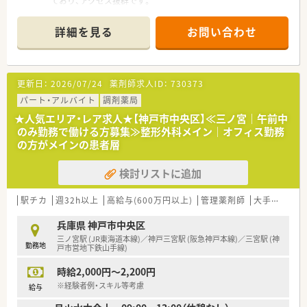
ており、アクセス抜群です。
■内科（30％）・皮膚科（30％）・眼科（30％）をメインに、月間で80
以上の医療機関から処方箋を応需しております。
詳細を見る
お問い合わせ
■門前のクリニックとの関係性も良好で、疑義照会なども気兼ね
なくおこなうことができます。
■店舗内は待合室・調剤室共にゆとりあるスペースを確保してお
り、ストレスなく業務に遷延できる環境がございます。
更新日：
2026/07/24
薬剤師求人ID：
730373
■処方箋は1日100～120枚。薬剤師様1人当たりの対応枚数は30
枚弱とバランスの取れた業務量です。
パート・アルバイト
調剤薬局
★人気エリア・レア求人★【神戸市中央区】≪三ノ宮｜午前中
≪業務内容について≫
のみ勤務で働ける方募集≫整形外科メイン｜オフィス勤務
■同じフロアの内科・眼科・皮膚科からは比較的軽度の症例をメ
の方がメインの患者層
インに応需しており一包化が少ない為、患者様をお待たせするこ
となくスムーズに投薬することが可能です。
検討リストに追加
■平日のシフトは月木金10:00～18:00（休憩60分）、隔週での土
曜勤務の際は、9:30～13:30（休憩無）で組んでおり、どのパターン
でもほぼ残業が発生することはございません。
駅チカ
週32h以上
高給与(600万円以上)
管理薬剤師
大手チェーン以外
■薬歴も原則その日のうちに入力を完了しており、業務が溜まる
ことなく日々効率的に業務をおこなえます。
兵庫県 神戸市中央区
三ノ宮駅 (JR東海道本線)／神戸三宮駅 (阪急神戸本線)／三宮駅 (神
勤務地
≪こんな方におススメ！≫
戸市営地下鉄山手線)
■残業が無く、メリハリをもってお仕事したい方。
時給2,000円～2,200円
■有給消化率は100％！長期休暇を取ってご旅行にも行きやすい
環境です。
※経験者例・スキル等考慮
給与
■人間関係が良好で、過去に職場環境での悩みをお持ちの薬剤師