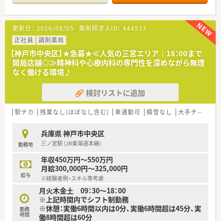
午前中のみの勤務で日曜と祝日はしっかり休めます。
【募集背景と求める人物像について】
更新日：
2026/08/05
薬剤師求人ID：
444533
■現在は欠員補充のため積極的に採用を行っており、患者様一人
ひとりと丁寧に向き合える方を急募しております。
正社員
調剤薬局
■調剤経験の長さよりも意欲や人柄を重視しており、未経験の方
【神戸市中央区】★急募★≪人気の三宮エリア｜18：00まで
やブランクがある方の応募も幅広く歓迎しています。
開局店舗◎≫精神科や心療内科の専門性を深めながら無理
■小児科の処方箋が多いためお子様が好きな方や、地域の方々と
なく働ける環境♪
のコミュニケーションを大切にしたい方に最適です。
検討リストに追加
【こんな方が活躍中】
■調剤業務だけでなく患者様との対話を重視したい方が多く、コ
ミュニケーション能力を活かして活躍されています。
駅チカ
残業なし(ほぼなし含む)
車通勤可
積雪なし
大手チェーン以外
■大手企業の安定感を享受しつつ、一つひとつの店舗で地域密着
型の医療を提供したいという志を持つ方が多いです。
兵庫県 神戸市中央区
■育児と仕事を両立させているパパ薬剤師やママ薬剤師も多数
三ノ宮駅 (JR東海道本線)
勤務地
在籍しており、互いに理解し合いながら働いています。
年収450万円～550万円
【こんな方にオススメ】
月給300,000円～325,000円
■小児科や内科の処方箋を多く学びたい方や、お子様と接する機
給与
※経験者例・スキル等考慮
会が多い環境で働きたい方にぴったりの案件です。
月火木金土 09：30～18：00
■ワークライフバランスを重視しており、休日数や福利厚生が充
※上記時間内でシフト制勤務
実した環境で安心して長く働きたい方に最適です。
※休憩：実働6時間以内は0分、実働6時間超は45分、実
■若いうちから正当に評価される環境で、管理薬剤師などのキャ
勤務
時間
働8時間超は60分
リアアップを積極的に目指したい方におすすめです。