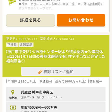
■神戸市（北区・中央区）、神戸市、大阪市淀川区に計5店舗展開す
る調剤薬局グループです。
■マンツーマン型の小規模な薬局が多いですが、今後はモール型
の店舗などを積極展開する構想がございます。
詳細を見る
お問い合わせ
■各店舗1日40～100枚の処方箋を応需しており、比較的落ち着
いた環境の薬局が多い印象です。
【募集背景と求める人材像について】
更新日：
2026/07/17
薬剤師求人ID：
688743
■今後の体制強化を見据えた増員募集のため、チームとして長く
貢献してくれる方を求めています。
正社員
調剤薬局
■ラウンダーとして、各店舗のサポートを担える人材を募集中で
【神戸市中央区】≪医療センター駅より徒歩圏内★≫年間休
す。
日120日！年7日間の長期休暇制度有！住宅手当など充実した
■成長中の企業で、これから一緒に薬局を盛り上げていきたいと
福利厚生◎
いう前向きな検討をお持ちの方に最適な法人です。
検討リストに追加
【勤務概要について】
■週の平均労働時間は33時間から38時間程度と、正社員であり
ながらも比較的短い勤務体系です。
年間休日120日以上
車通勤可
高給与(600万円以上)
教育制度あり
■基本的には人手の足りない店舗に応援で入って頂き、円滑に店
舗を運営できるようサポートをお願いします。
兵庫県 神戸市中央区
■門前の医師との相談や調整は経営者が率先して行うため、薬剤
医療センター駅 (ポートライナー)
勤務地
師業務に集中できる環境が整っています。
年収450万円～600万円
【想定されるキャリアイメージ】