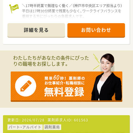
＼17時半終業で無理なく働く／（神戸市中央区エリア担当より）
平日は17時30分終業で残業も少なく、ワークライフバランスを
重視する方にぴったりの急募求人です。
【店舗情報と応需状況について】
詳細を見る
お問い合わせ
■総合病院の門前に位置しており、幅広い科目の処方箋を応需す
るため多様な臨床経験を積むことができます。
■1日の処方箋枚数は約30枚に対して常時2から3名体制と手厚
く、患者様へ丁寧な対応が可能な環境です。
■閑静な住宅街にある地域密着型の店舗であり、落ち着いた雰囲
わたしたちがあなたの条件にぴった
気の中で日々の業務に取り組むことができます。
りの職場をお探しします。
【法人特徴について】
■4府県で約30店舗の調剤薬局を運営し、調剤事業と介護事業の
両面から地域社会に貢献している企業です。
■各店舗の自主性を尊重する方針を採用しており、会社からの厳
しいノルマはなく現場の裁量が大きいのが特徴です。
■年に一度すべての社員から業務改善などの企画案を募集して
おり、現場の声を積極的に経営に取り入れています。
【求人情報について】
■管理薬剤師としての募集となっており、ご経験やスキルに応じ
更新日：
2026/07/28
薬剤師求人ID：
601563
て年収500万円から580万円をご提示します。
パート・アルバイト
調剤薬局
■平日の終業時間は17時30分と早く残業もほとんど発生しない