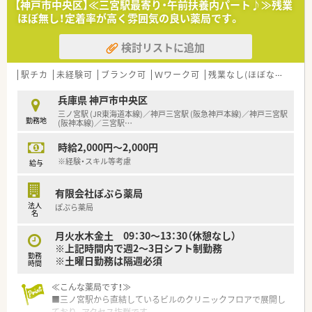
ため、終業後のプライベートも充実させられます。
【神戸市中央区】≪三宮駅最寄り・午前扶養内パート♪≫残業
■年間賞与は4.8ヶ月分と非常に手厚い設定となっており、日々
ほぼ無し！定着率が高く雰囲気の良い薬局です。
の頑張りが収入にしっかりと反映される環境です。
検討リストに追加
【勤務実態について】
■勤務シフトに関しては店舗の開局時間に併せて、週40時間の
駅チカ
未経験可
ブランク可
Ｗワーク可
残業なし(ほぼなし含む)
月単位での変形労働時間制でシフトを組んでいます。
■残業があまり発生しないように会社全体で配慮されており、心
兵庫県 神戸市中央区
身ともにゆとりを持って働き続けることができます。
三ノ宮駅 (JR東海道本線)／神戸三宮駅 (阪急神戸本線)／神戸三宮駅
■土曜日の開局時間は9時から12時までの午前中のみとなって
勤務地
(阪神本線)／三宮駅
…
おり、週末のスケジュールも立てやすい職場です。
時給2,000円～2,000円
【想定される業務内容】
※経験・スキル等考慮
給与
■店舗内での服薬指導や監査および調剤業務全般を担当してい
ただき、地域の医療拠点としての役割を果たします。
■個人宅や介護施設への在宅業務にも積極的に携わっていただ
有限会社ぽぷら薬局
き、多職種と連携しながら患者様をサポートします。
法人
ぽぷら薬局
名
■管理薬剤師としてスタッフの育成や店舗の目標達成に向けた
マネジメント業務も主体的に行っていただきます。
月火水木金土 09：30～13：30（休憩なし）
※上記時間内で週2～3日シフト制勤務
勤務
※土曜日勤務は隔週必須
時間
≪こんな薬局です！≫
■三ノ宮駅から直結しているビルのクリニックフロアで展開し
ており、アクセス抜群です。