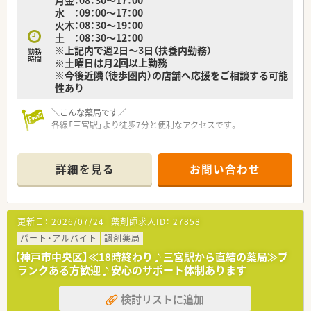
水 ：09：00～17：00
火木：08：30～19：00
土 ：08：30～12：00
※上記内で週2日～3日（扶養内勤務）
勤務
時間
※土曜日は月2回以上勤務
※今後近隣（徒歩圏内）の店舗へ応援をご相談する可能
性あり
＼こんな薬局です／
各線「三宮駅」より徒歩7分と便利なアクセスです。
門前Ｄｒが院外処方に切り替えるタイミングでの新規開局にな
り、
詳細を見る
お問い合わせ
50代前半の優しい男性Ｄｒで関係性も良好です。
経営者はＭＲの40代男性で、優しいフランクな方です。
薬剤師ではなく営業活動に専念されますので、現場に入ることは
更新日：
2026/07/24
薬剤師求人ID：
27858
ございません。
パート・アルバイト
調剤薬局
【神戸市中央区】≪18時終わり♪三宮駅から直結の薬局≫ブ
ランクある方歓迎♪安心のサポート体制あります
検討リストに追加