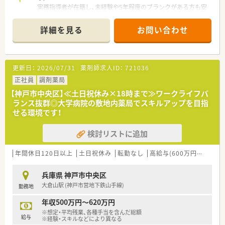
実務指導者が在籍し、未経験や5年程度のブランクがある方も安
心してスタートできます。8月中旬までの入社が可能な方をお待
ちしている、サポート体制万全の職場です。
詳細を見る
お問い合わせ
【店舗情報と応需状況について】
■三ノ宮駅から直結のビル内にあり、雨の日でも濡れずに徒歩1
分で通勤できる大変便利な立地の薬局です。
更新日：
2026/07/31
薬剤師求人ID：
721036
■内科や皮膚科や眼科を中心に、月間で80以上の医療機関から1
日あたり100から120枚の処方箋を応需しています。
正社員
調剤薬局
■クリニックフロアに位置しているため落ち着いた雰囲気があ
【神戸市中央区】≪土日祝休み×18時まで≫ワークライフバ
り、待合室や調剤室もゆとりある広さを確保しています。
ランス抜群◎大学病院の敷地内薬局でスキルアップを目指
せる環境です！
【法人特徴について】
■神戸市中央区にて地域に密着した1店舗のみを運営しており、
検討リストに追加
転勤の心配なく長く安定して勤務できる環境です。
■代表自らが薬剤師として店舗で活躍しているため現場への理
解が深く、社員想いで働きやすい環境づくりに熱心です。
年間休日120日以上
土日祝休み
転勤なし
高給与(600万円以上)
認
■門前医療機関との関係性が非常に良好で、日々の業務における
疑義照会なども気兼ねなくスムーズにおこなえます。
兵庫県 神戸市中央区
大倉山駅 (神戸市営地下鉄山手線)
勤務地
【職場環境と雰囲気】
■人間関係の良さとチームプレーをモットーに掲げており、過去
年収500万円～620万円
に職場の人間関係で悩んだ経験がある方にも最適です。
※想定・平均残業、各種手当を含んだ総額
■事務員を含め幅広い年代のスタッフが活躍しており、休憩時間
給与
※経験・スキルなどにより異なる
はお昼休みを順番に取得し中外自由に過ごすことができます。