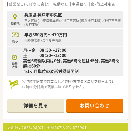
■関節関連の手術がメイン（年間3,000件ほど）の医療機関で、処
残業なし(ほぼなし含む)
転勤なし
車通勤可
寮・借上社宅あり
積雪
方は術後の痛み止めや抗生物質がです。
調剤、指導、監査、払い出し、持参薬鑑別、病棟常備薬品補充、麻
兵庫県 神戸市中央区
薬処理がメインで複雑な業務は発生いたしません。
三ノ宮駅 (JR東海道本線)／神戸三宮駅 (阪急神戸本線)／神戸三宮駅
勤務地
■退院された後はグループ又は提携先のクリニックでリハビリ
(阪神本線)
や処置を受ける為、外来患者の対応はございません。
年収380万円～470万円
■緊急オペは無く全て予約でスケジュールを組んでいる為、イレ
ギュラーな業務が発生するケースも少なく計画的に業務をおこ
※経験者例・スキル等考慮
給与
なえます。
月～金 08：30～17：00
■日曜日のご勤務もございますが、持参薬の鑑別がメインで5～
土 08：30～13：00
6件/日なります。
実働6時間以内は0分、実働6時間超は45分、実働8時間
勤務
超は60分
時間
※1ヶ月単位の変形労働時間制
＼17時半終業で残業なし／（神戸市中央区エリア担当より）
17時00分終業で残業はほぼありません。
【店舗情報と応需状況について】
■最寄り駅である神戸三宮駅や三ノ宮駅から徒歩3分の立地にあ
詳細を見る
お問い合わせ
り、通勤に大変便利な環境が整っている病院です。
■現在は薬剤師3名体制で日々の調剤や病棟業務を行っており、
少数精鋭のアットホームな環境のなかで協力して働けます。
更新日：
2026/08/07
薬剤師求人ID：
676901
【法人特徴について】