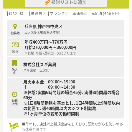
検討リストに追加
週32h以上
未経験可
ブランク可
車通勤可
高給与(600万円以上)
兵庫県 神戸市中央区
三ノ宮駅 (JR東海道本線)
勤務地
年収400万円～770万円
月給270,000円～360,000円
給与
※経験・年齢・選択コースによります
株式会社スギ薬局
法人
スギ薬局 三宮店
名
月火水木金 09：00～19：00
土 09：00～14：30
※休憩：実働6時間超の場合45分、実働8時間超の場合
60分
勤務
※1日8時間勤務を基本とし、1日4時間以上9時間以内
時間
の範囲で、週40時間以内のシフト制勤務
※1ヶ月単位の変形労働時間制
■毎年100 店舗以上新規出店をしており、堅実ながらも勢いのあ
る成長企業です