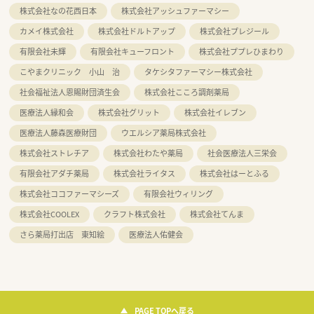
株式会社なの花西日本
株式会社アッシュファーマシー
カメイ株式会社
株式会社ドルトアップ
株式会社プレジール
有限会社未輝
有限会社キューフロント
株式会社ププレひまわり
こやまクリニック 小山 治
タケシタファーマシー株式会社
社会福祉法人恩賜財団済生会
株式会社こころ調剤薬局
医療法人縁和会
株式会社グリット
株式会社イレブン
医療法人藤森医療財団
ウエルシア薬局株式会社
株式会社ストレチア
株式会社わたや薬局
社会医療法人三栄会
有限会社アダチ薬局
株式会社ライタス
株式会社はーとふる
株式会社ココファーマシーズ
有限会社ウィリング
株式会社COOLEX
クラフト株式会社
株式会社てんま
さら薬局打出店 東知絵
医療法人佑健会
PAGE TOPへ戻る