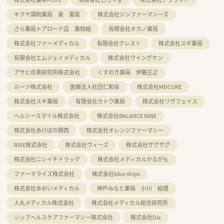
キクヤ調剤薬局 泉 憲政
株式会社ジンファーマシーズ
さら薬局トアロード店 東知絵
有限会社オカノ薬局
株式会社ファーメディカル
有限会社クレスト
株式会社スギ薬局
有限会社エムジェイメディカル
株式会社ウイングケン
アサヒ目黒研究所株式会社
くすのき薬局 伊藤正之
ルーツ株式会社
医療法人社団仁和会
株式会社MDCURE
株式会社スギ薬局
有限会社カトウ薬局
株式会社リヴフェイス
ヘルシースマイル株式会社
株式会社BALANCE NINE
株式会社あけぼの関西
株式会社オレンジファーマシー
RISE株式会社
株式会社ウィーズ
株式会社ザグザグ
株式会社ニシイチドラッグ
株式会社メディカルかるがも
ファーマライズ株式会社
株式会社blue ships
株式会社あおいメディカル
神戸みなと薬局 小川 絵理
人丸メディカル株式会社
株式会社メディカル総合研究所
シップヘルスケアファーマシー株式会社
株式会社Dix