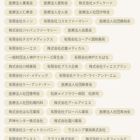
医療法人薫風会
医療法人愛和会
株式会社メディケート
医療法人仁寿会
医療法人全人会
医療法人社団汐咲会
有限会社カノン
有限会社コスモファーマシー
医療法人社団健裕会
株式会社ジャパンファーマシー
医療法人伯鳳会
有限会社チカヤメディックス
有限会社ユーアイ調剤薬局
有限会社シーエス
株式会社近畿メディカル
一般財団法人神戸マリナーズ厚生会
有限会社神戸たちばな
株式会社川崎薬局
有限会社プラス企画
株式会社ティエスプラン
有限会社ハイ・メディック
有限会社ドラッグ・ワイ・アンド・エム
有限会社ケー・アンド・ケー
医療法人社団勲章会
医療法人社団豊明会
松原メイフラワー病院 松原司
医療法人社団石橋内科
株式会社アールアイエス
株式会社はな花薬局
有限会社グローバル薬局
医療法人社団青洲会
芦神センター株式会社
株式会社瀧川薬局
有限会社エーゼットカンパニー
ウエルシア薬局株式会社
有限会社アシスト
クラフト株式会社
株式会社リッチフィールド