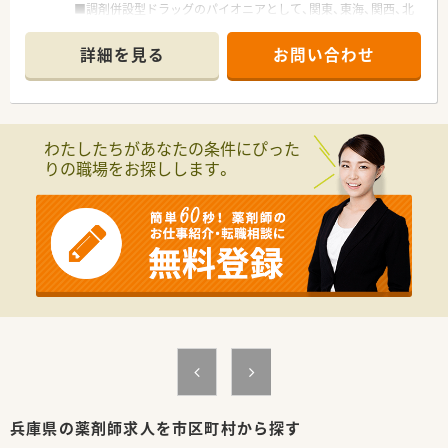
■調剤併設型ドラッグのパイオニアとして、関東、東海、関西、北
陸・信州を中心に約1,700店舗以上を展開しています
■研修制度は様々なプランがあり、集合研修だけでなく任意で受
詳細を見る
お問い合わせ
講可能な研修も幅広く用意されています
■店舗で活躍する従業員、社外で活躍する従業員、将来経営幹部
となる従業員など、薬剤師として様々な活躍ができるフィールド
を用意されています
■総合薬剤師・調剤薬剤師（土日休み・19時までの勤務）どちらか
わたしたちがあなたの条件にぴった
の働き方を選択できます
りの職場をお探しします。
■調剤併設型だけでなく「医療モール・クリニック併設店舗」「敷
地内薬局」「訪問調剤特化型店舗」など様々な店舗を運営してい
ます
■在宅医療にも積極的取り組んでおり「訪問調剤特化型店舗」を
50店舗以上、無菌調剤室は業界最多の51店舗設置しています
■「プラチナくるみん認定企業」「健康経営優良法人2023（大規模
法人部門）認定」等を取得し一人ひとりが働きやすい環境が整備
されています
■充実した研修制度、人事制度、評価制度、キャリア支援制度等
があるのも特徴です
兵庫県の薬剤師求人を市区町村から探す