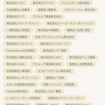
株式会社フタバ
株式会社アイリス
ファルメディコ株式会社
社会医療法人松藤会
医療法人敬愛会
ジオファーマシー株式会社
有限会社ダリア
ウエルシア薬局株式会社
株式会社ブロード・ヴァレイ
株式会社スリーピースコーポレーション
一般財団法人慈恵団
株式会社中尾薬局
医療法人社団仁德会
有限会社大澤薬局
日本メディカルシステム株式会社
株式会社ユニスマイル
株式会社ホリスティック
Farmacista Lab合同会社
株式会社レデイ薬局
松村薬品工業株式会社
株式会社めぐゆう
株式会社ぼうしや薬局
株式会社ＡＭＡ
ウエルシア薬局株式会社
医療法人社団敬命会
社会医療法人榮昌会
エスピーメディカル株式会社
株式会社エッチ・ピー・エス
医療法人一高会
すまいる倶楽部合同会社
信原クリニック 三森岐栄
TYStock株式会社
株式会社シスター薬局
こぐまファーマシー合同会社
有限会社クリフ・ファーマシー
株式会社健幸PLUS
有限会社しろやま
株式会社アラウンド