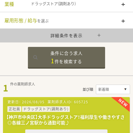
業種
ドラッグストア(調剤あり)
雇用形態 / 給与
を選ぶ
詳細条件を表示
条件に合う求人
1
件を
検索する
1
件の薬剤師求人
並び順
更新日：
2026/08/05
薬剤師求人ID：
605725
正社員
ドラッグストア(調剤あり)
【神戸市中央区】大手ドラッグストア！福利厚生や働きやすさ
◎各線三ノ宮駅から通勤可能♪