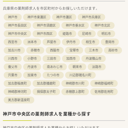
兵庫県の薬剤師求人を市区町村からお探しいただけます。
神戸市
神戸市東灘区
神戸市灘区
神戸市兵庫区
神戸市長田区
神戸市須磨区
神戸市垂水区
神戸市北区
神戸市中央区
神戸市西区
姫路市
尼崎市
明石市
西宮市
洲本市
芦屋市
伊丹市
相生市
豊岡市
加古川市
赤穂市
西脇市
宝塚市
三木市
高砂市
川西市
小野市
三田市
加西市
丹波篠山市
養父市
丹波市
南あわじ市
朝来市
淡路市
宍粟市
加東市
たつの市
川辺郡猪名川町
加古郡稲美町
加古郡播磨町
神崎郡市川町
神崎郡福崎町
神崎郡神河町
揖保郡太子町
赤穂郡上郡町
佐用郡佐用町
美方郡新温泉町
神戸市中央区の薬剤師求人を業種から探す
神戸市中央区の薬剤師求人を業種からお探しいただけます。