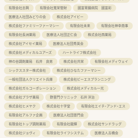
有限会社志興
有限会社寬栄管財
國富胃腸病院 國富彩
医療法人社団みどりの会
株式会社アイビー
株式会社ファミリーファーマシー
有限会社未来
有限会社神幸商事
有限会社長洲薬局
医療法人社団正仁会
株式会社西薬局
株式会社アイセイ薬局
医療法人社団秀英会
株式会社メディカルユアーズ
ハートライフ株式会社
神の谷調剤薬局 石井 良男
株式会社共栄
有限会社メディウェイ
シックススター株式会社
株式会社ひなたファーマシー
一般社団法人クリエイト兵庫
株式会社ビーエスプランニング
株式会社ガルコーポレーション
株式会社メディカル一光
株式会社プラザ薬局
野里門クリニック 石井 洋治
株式会社ヒメヤク
株式会社十字堂
有限会社エイチ・アンド・エス
有限会社アルファ企画
医療法人社団普門会
有限会社トップ調剤薬局
有限会社龍輝
株式会社サンドラッグ
株式会社ジョヴィ
有限会社ライフシステム
医療法人古橋会