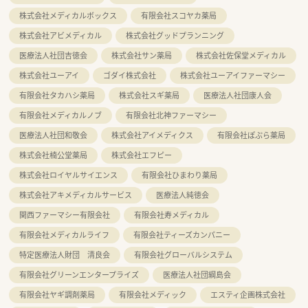
株式会社メディカルボックス
有限会社スコヤカ薬局
株式会社アビメディカル
株式会社グッドプランニング
医療法人社団吉徳会
株式会社サン薬局
株式会社佐保堂メディカル
株式会社ユーアイ
ゴダイ株式会社
株式会社ユーアイファーマシー
有限会社タカハシ薬局
株式会社スギ薬局
医療法人社団康人会
有限会社メディカルノブ
有限会社北神ファーマシー
医療法人社団和敬会
株式会社アイメディクス
有限会社ぽぷら薬局
株式会社楠公堂薬局
株式会社エフピー
株式会社ロイヤルサイエンス
有限会社ひまわり薬局
株式会社アキメディカルサービス
医療法人純徳会
関西ファーマシー有限会社
有限会社寿メディカル
有限会社メディカルライフ
有限会社ティーズカンパニー
特定医療法人財団 清良会
有限会社グローバルシステム
有限会社グリーンエンタープライズ
医療法人社団綱島会
有限会社ヤギ調剤薬局
有限会社メディック
エスティ企画株式会社