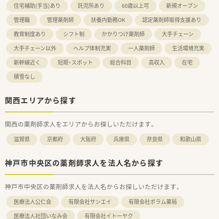
住宅補助(手当)あり
託児所あり
60歳以上可
新規オープン
管理職
管理薬剤師
扶養内勤務OK
認定薬剤師取得支援あり
教育制度あり
シフト制
かかりつけ薬剤師
大手チェーン
大手チェーン以外
ヘルプ体制充実
一人薬剤師
生活環境充実
新幹線近く
短期・スポット
総合科目
高収入
在宅
積雪なし
関西エリアから探す
関西の薬剤師求人をエリアからお探しいただけます。
滋賀県
京都府
大阪府
兵庫県
奈良県
和歌山県
神戸市中央区の薬剤師求人を法人名から探す
神戸市中央区の薬剤師求人を法人名からお探しいただけます。
医療法人公仁会
有限会社サンエイ
有限会社ポラム薬局
医療法人社団いなみ会
有限会社イトーヤク