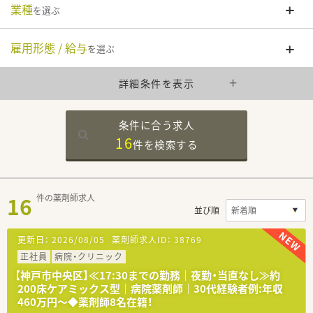
業種
を選ぶ
雇用形態 / 給与
を選ぶ
詳細条件を表示
条件に合う求人
16
件を
検索する
16
件の薬剤師求人
並び順
更新日：
2026/08/05
薬剤師求人ID：
38769
正社員
病院・クリニック
【神戸市中央区】≪17:30までの勤務｜夜勤・当直なし≫約
200床ケアミックス型｜病院薬剤師｜30代経験者例:年収
460万円～◆薬剤師8名在籍！