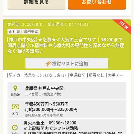
詳細を見る
お問い合わせ
■病院の上階には老健・特養施設を有し、急性期病院での治療を
終えた患者の受け皿として地域に根差した医療機関です。
■地域住民からの愛着も深く、寄付を受けるだけでなく、食料品
店から不定期にパンの支給を受けるなど、街との強い繋がりが
更新日：
2026/08/05
薬剤師求人ID：
444533
ございます。
■院内では他職種間の連携も上手く図れており、部署間での摩擦
正社員
調剤薬局
もない環境。
【神戸市中央区】★急募★≪人気の三宮エリア｜18：00まで
■横のつながりを大切にする風土が根付いており、業務上の連携
開局店舗◎≫精神科や心療内科の専門性を深めながら無理
以外にもクラブ活動をいくつか設けており、
なく働ける環境♪
ドクターやコメディカルなど垣根なく楽しんでいるようです。
（バスケなど体育会系のクラブ活動の他にも、映画環境部など文
検討リストに追加
科系のクラブもございます）
＼働き方について／
駅チカ
残業なし(ほぼなし含む)
車通勤可
積雪なし
大手チェーン以外
■月～土8：30～17：30
■薬剤師8名在籍しており、常勤6名・非常勤2名と正社員比率が
兵庫県 神戸市中央区
高く、一人当たりの業務配分も負担が掛かり過ぎないよう配慮し
三ノ宮駅 (JR東海道本線)
勤務地
ております。
■常勤は20～30代の若手が中心で、活気ある雰囲気の職場で
年収450万円～550万円
す。
月給300,000円～325,000円
■月9日間の公休と、夏季休暇を7～9月の間で3日間取得するこ
給与
※経験者例・スキル等考慮
とが可能です。
月火木金土 09：30～18：00
■委員会活動は多岐にわたり、全員が何らかの担当を受け持っ
※上記時間内でシフト制勤務
て、他の医療従事者との協力関係も良好です。
※休憩：実働6時間以内は0分、実働6時間超は45分、実
■未経験でも主にOJTで先輩薬剤師が指導して下さり、他部署の
勤務