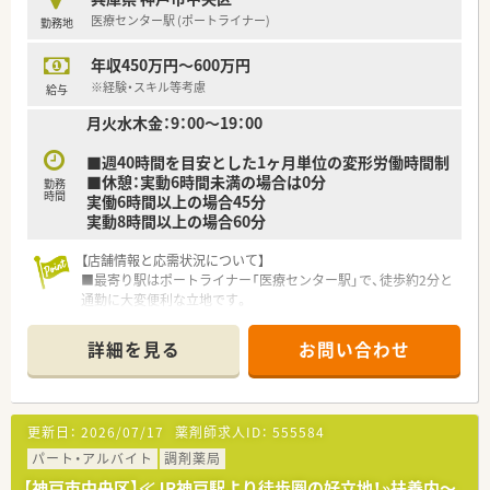
■自己負担2割で利用できる手厚い借上げ社宅制度で、社員の生
医療センター駅 (ポートライナー)
勤務地
活を強力にサポートします。
年収450万円～600万円
【勤務実態について】
■月間の平均残業時間は約7時間と少なく、プライベートな時間
※経験・スキル等考慮
給与
もしっかり確保できます。
月火水木金：9：00～19：00
■全店舗に最新の電子薬歴を導入しており、対人業務に集中でき
る環境作りを進めています。
■週40時間を目安とした1ヶ月単位の変形労働時間制
■ラウンダーとして経験を積んだ後、希望に応じて自宅通勤コー
■休憩：実動6時間未満の場合は0分
スへ変更することも可能です。
勤務
時間
実働6時間以上の場合45分
実動8時間以上の場合60分
【店舗情報と応需状況について】
■最寄り駅はポートライナー「医療センター駅」で、徒歩約2分と
通勤に大変便利な立地です。
■近隣の総合病院から発行される処方箋を主に応需しており、科
目は総合科目となります。 ■1日の処方箋枚数は平均150枚～
詳細を見る
お問い合わせ
200枚で、常勤薬剤師8名、非常勤1名が在籍しています。
【募集背景と求める人物像について】
■地域医療への貢献をさらに強化していくための、組織体制拡充
更新日：
2026/07/17
薬剤師求人ID：
555584
に伴う増員募集です。
■一つの企業で腰を据えてキャリアを築きたいという、長期就業
パート・アルバイト
調剤薬局
の意欲がある方を求めます。
【神戸市中央区】≪JR神戸駅より徒歩圏の好立地！»扶養内～