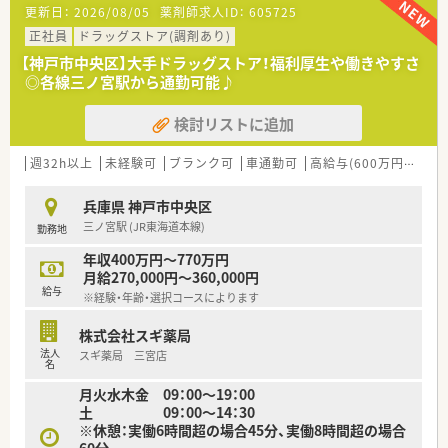
更新日：
2026/08/05
薬剤師求人ID：
605725
【法人特徴について】
■兵庫県内で地域に密着した医療を提供しており、患者さま一人
正社員
ドラッグストア(調剤あり)
ひとりに寄り添う温かい病院運営を行っています。
【神戸市中央区】大手ドラッグストア！福利厚生や働きやすさ
■医療現場における多職種連携を大切にしており、チーム医療の
◎各線三ノ宮駅から通勤可能♪
一員として薬剤師が専門性を発揮できる環境です。
■社員食堂や病院診療費一部負担等、従業員が長く安定して働き
検討リストに追加
続けられるような福利厚生の充実に力を入れています。
【職場環境と雰囲気】
週32h以上
未経験可
ブランク可
車通勤可
高給与(600万円以上)
■少数精鋭でコミュニケーションが取りやすく、スタッフ同士で
相談がしやい和やかで働きやすい雰囲気が広がっています。
兵庫県 神戸市中央区
■転勤の心配がない職場であるため、地域に腰を据えて長期的な
三ノ宮駅 (JR東海道本線)
勤務地
キャリア形成を目指す方にとって安心できる環境です。
年収400万円～770万円
月給270,000円～360,000円
給与
※経験・年齢・選択コースによります
株式会社スギ薬局
法人
スギ薬局 三宮店
名
月火水木金 09：00～19：00
土 09：00～14：30
※休憩：実働6時間超の場合45分、実働8時間超の場合