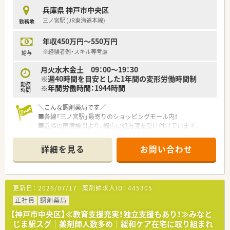
■お仕事帰りに食品や生活用品を割引で購入できる、お得で便利
兵庫県 神戸市中央区
な環境です。
三ノ宮駅 (JR東海道本線)
勤務地
■複数の雇用形態・勤務コースを用意、転居を伴う異動のない勤
務コースの選択ももちろん可能です。
年収450万円～550万円
調剤・OTC・管理職研修など、多彩な教育カリキュラムをご用意、
組織管理や仕事の教え方など組織人としての成長も支援しま
※経験者例・スキル等考慮
給与
す。
月火水木金土 09：00～19：30
■年間休日122日、プラチナくるみんマークも取得しており労働
※週40時間を目安とした1年間の変形労働時間制
組合もございます。
勤務
※年間労働時間：1944時間
時間
＼こんな調剤薬局です／
■各線「三ノ宮駅」最寄りのショッピングモール内！
■近隣の医療機関より、幅広い処方箋を受け付けています。
■座って投薬をする場所もあり、患者様おひとりお一人と向き合
って対応が可能です。
詳細を見る
お問い合わせ
■受付の横には一部医薬品を置いており、簡単なお買い物も可能
です。
■調剤室には円盤の分包機も導入し、業務効率アップの機械化も
進んでいます。
更新日：
2026/07/17
薬剤師求人ID：
445305
■スタッフを多めに配置し、できる限りご希望を考慮したシフト
を組んでいます。
正社員
調剤薬局
【神戸市中央区】≪教育支援充実！独立支援もあり！≫みなと
＼こんな会社です／
じま駅スグ｜薬剤師人数多め｜緩和ケア在宅に取り組まれ
■全国に200店舗以上をもつ大手流通企業です。