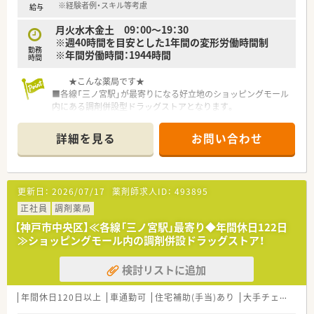
る他、提携の保養施設は全国に40ヵ所あります。
※経験者例・スキル等考慮
給与
〇産休・育休・時短勤務者2,097人以上等、どれも業界トップクラ
月火水木金土 09：00～19：30
スの実績!
※週40時間を目安とした1年間の変形労働時間制
産休、育休取得はもちろんのこと、育児短時間勤務制度を実施
勤務
※年間労働時間：1944時間
育児休業より復帰後、1日最大2時間短縮して勤務できる制度で
時間
す。
法律では3歳までですが、同社では小学校就学時までの期間利用
★こんな薬局です★
可能♪
■各線「三ノ宮駅」が最寄りになる好立地のショッピングモール
内にある調剤併設型ドラッグストアとなります。
■面対応の店舗となり1人1人の患者様・お客様を大切にしなが
ら幅広い処方箋に携われる店舗となります。
詳細を見る
お問い合わせ
■調剤部門とOTC部門があり、ご希望を考慮した配属をしていま
す。
■スタッフを多めに配置し、できる限りご希望を考慮したシフト
を組んでいます。
更新日：
2026/07/17
薬剤師求人ID：
493895
■年俸制！1年毎の契約社員の募集となります♪
正社員
調剤薬局
★こんな企業です★
【神戸市中央区】≪各線「三ノ宮駅」最寄り◆年間休日122日
■全国に200以上の店舗を持つ大手流通企業です。
≫ショッピングモール内の調剤併設ドラッグストア！
■現在はOTC店舗中心ですが調剤事業を強化中、この1年で調剤
店は倍増し、今後も更に拡大予定です。
検討リストに追加
■小売業ならではのメリットとサービスを強みに、他店との差別
化や専門化を図っています。
■「従業員購入割引制度」など、小売業ならではのうれしい福利
年間休日120日以上
車通勤可
住宅補助(手当)あり
大手チェーン
厚生があります。