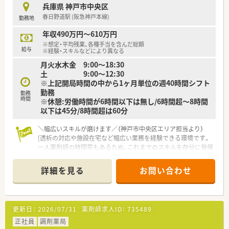
があるのも特徴です
兵庫県 神戸市中央区
春日野道駅 (阪急神戸本線)
勤務地
年収490万円～610万円
※想定・平均残業、各種手当を含んだ総額
給与
※経験・スキルなどにより異なる
月火水木金 9:00～18:30
土 9:00～12:30
※上記開局時間の中から1ヶ月単位の週40時間シフト
勤務
勤務
時間
※休憩:労働時間が6時間以下は無し/6時間超～8時間
以下は45分/8時間超は60分
＼幅広いスキルが磨けます／（神戸市中央区エリア担当より）
[透析の対応や施設在宅など幅広い業務を経験できる環境です。
一人薬剤師の時間帯もあるため、これまでのスキルを存分に発揮
してキャリアアップを目指せますよ！]
詳細を見る
お問い合わせ
【店舗情報と応需状況について】
■神戸市中央区に位置し、春日野道駅からバスで10分ほどの距
離にある地域密着型の落ち着いた雰囲気の調剤薬局です。
■内科や循環器科、整形外科などの処方箋を1日20枚前後応需し
更新日：
2026/07/31
薬剤師求人ID：
735489
ており、幅広い知識を身につけることができる環境です。
■1000品目以上の医薬品を取り扱っており、透析の対応や施設
正社員
調剤薬局