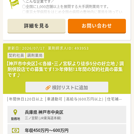
＼こんな企業です／
○全国に1,000店舗以上を展開する大手調剤薬局です。
○東京大学病院をはじめ全国の病院の敷地内に薬局を持ってい
ます。
病診薬連携を強化することで、地域にお住いの患者様に高度な医
詳細を見る
お問い合わせ
療の提供を実現しています。
○全店「同一の機械・システム」を採用しており、且つ処方箋の応
需内容が多岐にわたる（敷地内・病院門前・医療モール・CL門前）
ので、スキルUPしたい方にはお勧めもです。
更新日：
2026/07/17
薬剤師求人ID：
493953
○長期就業＆自己研讃を続ける事で給与があがる仕組みになっ
ており、将来的に高年収も狙う事が出来ます。
契約社員
調剤薬局
○インターネットを使って処方薬の飲み方を遠隔指導する「オン
【神戸市中央区】≪各線・三ノ宮駅より徒歩5分の好立地♪調
ライン服薬指導」、今後も病院の「敷地内薬局」の推進、女性客の
剤併設店での募集です！≫年俸制！1年間の契約社員の募集
取り込みを狙う店舗でデザインの一新。
です♪
M&Aによる店舗拡大と業界のリーディングカンパニーとして成
長を続けています。
検討リストに追加
○どの店舗も、最新システムが整っています！
＼福利厚生／
年間休日120日以上
車通勤可
高給与(600万円以上)
住宅補助(手当)あり
〇「社員第一主義」を掲げている同社では、福利厚生面が手厚く
年間休日120日以上、「連続休暇制度（年に1回、最大9連休を取得
兵庫県 神戸市中央区
できる制度）」等
三ノ宮駅 (JR東海道本線)
勤務地
プライベートも充実出来る様にワークライフバランスを後押し
してくれる制度が充実しています。
年収450万円～600万円
〇社員割引制度、財形貯蓄制度、スポーツジム優待等が受けられ