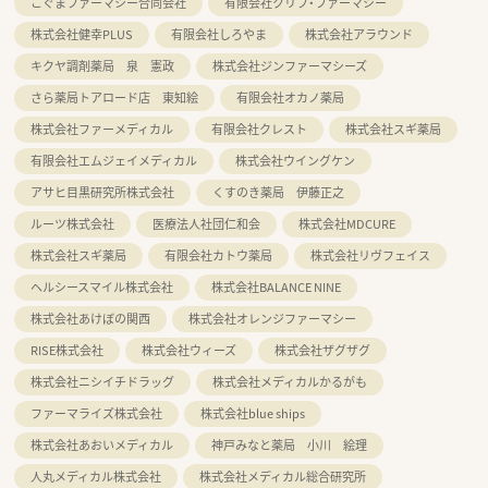
こぐまファーマシー合同会社
有限会社クリフ・ファーマシー
株式会社健幸PLUS
有限会社しろやま
株式会社アラウンド
キクヤ調剤薬局 泉 憲政
株式会社ジンファーマシーズ
さら薬局トアロード店 東知絵
有限会社オカノ薬局
株式会社ファーメディカル
有限会社クレスト
株式会社スギ薬局
有限会社エムジェイメディカル
株式会社ウイングケン
アサヒ目黒研究所株式会社
くすのき薬局 伊藤正之
ルーツ株式会社
医療法人社団仁和会
株式会社MDCURE
株式会社スギ薬局
有限会社カトウ薬局
株式会社リヴフェイス
ヘルシースマイル株式会社
株式会社BALANCE NINE
株式会社あけぼの関西
株式会社オレンジファーマシー
RISE株式会社
株式会社ウィーズ
株式会社ザグザグ
株式会社ニシイチドラッグ
株式会社メディカルかるがも
ファーマライズ株式会社
株式会社blue ships
株式会社あおいメディカル
神戸みなと薬局 小川 絵理
人丸メディカル株式会社
株式会社メディカル総合研究所