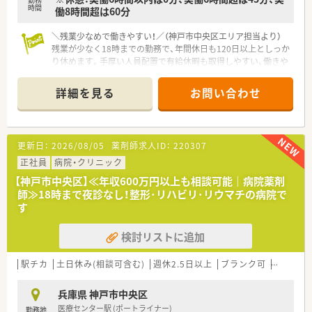
時間
働8時間超は60分
医療従事者も積極的に指導に関わってくれます。
■病棟での服薬指導をおこなうと、患者1名につき100円支給さ
れます！
＼残業少なめで働きやすい！／（神戸市中央区エリア担当より）
17:30迄の勤務で残業は月10時間以内とメリハリのある働き方
残業が少なく18時までの勤務で、年間休日も120日以上としっか
が叶います！
り休めます。手厚い人員配置で有給休暇も取得しやすい、働きや
■病院内に24時間対応の無料保育施設を完備！
すい環境が魅力です。
■お子様の入園や入学時につき、祝い金を支給！
詳細を見る
お問い合わせ
■賞与支給時、3,000円相当のギフトがオーナーから支給！（ギフ
【店舗情報と応需状況について】
トのグレードはあくまでも業績により変動します）
■最寄り駅から徒歩8分の便利な場所に位置し、周辺には飲食店
■食堂210円で利用可で、ボリューム満点の献立です！
も多くお昼休憩や買い物にも困りません。
■センター街にある精神科や心療内科のクリニックをメインに
更新日：
2026/08/05
薬剤師求人ID：
220307
＼ こんな方へおススメ ／
応需しており、専門的な知識を深められます。
■夕方迄でお仕事を終えて私生活を充実させたい方
■1日あたり20枚から30枚程度の処方箋を応需しており、一人ひ
正社員
病院・クリニック
■未経験でも病院でチャレンジしてみたい方
とりの患者様と丁寧に向き合える環境です。
【神戸市中央区】≪年収600万円以上も相談可能｜病院薬剤
■地域住民から評価の高い環境で働きたい方
師≫18時まで夜診なし！整形･リハビリ･リウマチの病院で
【法人特徴について】
す
■県内に10店舗の調剤薬局を展開し、地域の健康と幸せを願っ
てやさしさと誠実さをモットーに運営しています。
検討リストに追加
■調剤事業だけでなく介護福祉用具のレンタルや販売事業も手
掛けており、企業としての安定性が高い会社です。
■薬剤師や事務員が働く環境を最優先に考え、人員配置を手厚く
駅チカ
土日休み(相談可含む)
週休2.5日以上
ブランク可
転勤なし
することで気軽に休める体制を整備しています。
兵庫県 神戸市中央区
【求人情報について】
医療センター駅 (ポートライナー)
勤務地