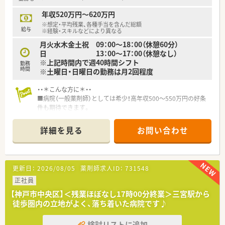
■正社員としてご勤務いただける方を募集しており、ご経験やス
キルを考慮して年収520万円までご提示可能です。
年収520万円～620万円
■年間休日は120日程度しっかりと確保されており、週休2日制
※想定・平均残業、各種手当を含んだ総額
でプライベートの時間を大切にしながら働けます。
給与
※経験・スキルなどにより異なる
■年に1回の昇給と年に2回の賞与支給が設けられており、日々
月火水木金土祝 09：00～18：00（休憩60分）
の頑張りがしっかりと収入に反映される環境です。
日 13：00～17：00（休憩なし）
※上記時間内で週40時間シフト
【想定される業務内容】
勤務
時間
※土曜日・日曜日の勤務は月2回程度
■精神科や心療内科の処方箋に基づく丁寧な調剤と監査、および
患者様への分かりやすい服薬指導をお任せします。
・・＊こんな方に＊・・
■近隣店舗との掛け持ち勤務を通じて幅広い科目の処方箋に触
■病院（一般薬剤師）としては希少！高年収500～550万円の好条
れ、薬剤師としての対応力を総合的に高めていただきます。
件も期待できます。
■薬剤師だけでなく栄養士や調剤アシスタントと連携し、多方面
■業務内容は難しいものではありませんので
から患者様の健康を支える業務にも携わります。
病院未経験の方やブランクのある方も無理なくご勤務いただけ
詳細を見る
お問い合わせ
ます。
■18時終了で残業少なめ！お仕事帰りに三宮でショッピングや
習い事も可能です♪
更新日：
2026/08/05
薬剤師求人ID：
731548
・・＊病院の特徴＊・・
■神戸市中央区にある、整形外科分野における全国で見ても代表
正社員
的な病院です。
【神戸市中央区】＜残業ほぼなし17時00分終業＞三宮駅から
■最寄駅からすぐの好立地で通勤も便利です。
徒歩圏内の立地がよく、落ち着いた病院です♪
■2013年・2016年と二度にわたり増床され、ロビーや各施設内
も明るくキレイな環境です。
検討リストに追加