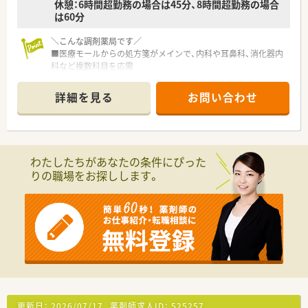
休憩：6時間超勤務の場合は45分、8時間超勤務の場合
は60分
＼こんな調剤薬局です／
■医療モールからの処方箋がメインで、内科や耳鼻科、消化器内
科など複数科目を応需
■商業施設「Umie」に隣接しており、賑わいのあるエリアの薬局
です。
詳細を見る
お問い合わせ
＼こんな会社です／
■患者様・地域のみなさまに選ばれる
薬剤師の育成・薬局づくりを積極的に進め
「対人業務」に磨きをかけていく方針です。
わたしたちがあなたの条件にぴった
りの職場をお探しします。
■大幅な出店はなく地に足をつけた展開で、
ドクターとの関係性が構築しながら、
地域密着型を目指しています。
■大企業ではない分、経営陣との距離が近く、
会社の体制や方針がわかりやすい透明感のある社風。
現場に顔を出すマネジメント層もいらっしゃり、
現場の声に耳を傾けています。
■研修・教育にも注力しており、社内外研修も用意！
残業務少なく年間休日も平均で120日あるため、
更新日：
2026/07/17
薬剤師求人ID：
525257