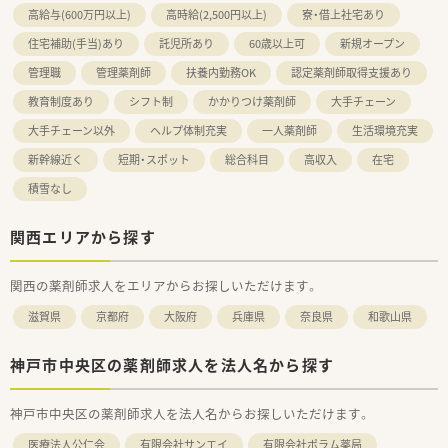
高給与(600万円以上)
高時給(2,500円以上)
寮・借上社宅あり
住宅補助(手当)あり
託児所あり
60歳以上可
新規オープン
管理職
管理薬剤師
扶養内勤務OK
認定薬剤師取得支援あり
教育制度あり
シフト制
かかりつけ薬剤師
大手チェーン
大手チェーン以外
ヘルプ体制充実
一人薬剤師
生活環境充実
新幹線近く
短期・スポット
総合科目
高収入
在宅
積雪なし
関西エリアから探す
関西の薬剤師求人をエリアからお探しいただけます。
滋賀県
京都府
大阪府
兵庫県
奈良県
和歌山県
神戸市中央区の薬剤師求人を法人名から探す
神戸市中央区の薬剤師求人を法人名からお探しいただけます。
医療法人公仁会
有限会社サンエイ
有限会社ポラム薬局