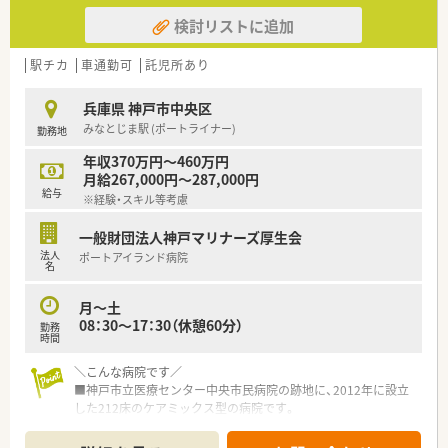
検討リストに追加
駅チカ
車通勤可
託児所あり
兵庫県 神戸市中央区
みなとじま駅 (ポートライナー)
勤務地
年収370万円～460万円
月給267,000円～287,000円
給与
※経験・スキル等考慮
一般財団法人神戸マリナーズ厚生会
法人
ポートアイランド病院
名
月～土
08：30～17：30（休憩60分）
勤務
時間
＼こんな病院です／
■神戸市立医療センター中央市民病院の跡地に、2012年に設立
した212床のケアミックス型の病院です。
■神戸ポートライナー「みなとじま駅」にほぼ直結。駅⇔病院間
に屋根がついており、雨天でも傘を差す必要はございません。