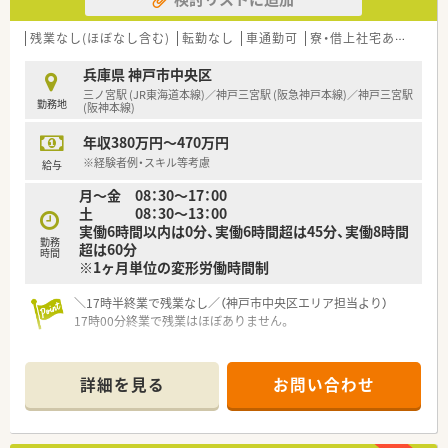
・・＊業務内容＊・・
■関節関連の手術がメイン（年間3,000件ほど）の医療機関で、処
残業なし(ほぼなし含む)
転勤なし
車通勤可
寮・借上社宅あり
積雪
方は術後の痛み止めや抗生物質がです。
調剤、指導、監査、払い出し、持参薬鑑別、病棟常備薬品補充、麻
兵庫県 神戸市中央区
薬処理がメインで複雑な業務は発生いたしません。
三ノ宮駅 (JR東海道本線)／神戸三宮駅 (阪急神戸本線)／神戸三宮駅
勤務地
■退院された後はグループ又は提携先のクリニックでリハビリ
(阪神本線)
や処置を受ける為、外来患者の対応はございません。
年収380万円～470万円
■緊急オペは無く全て予約でスケジュールを組んでいる為、イレ
ギュラーな業務が発生するケースも少なく計画的に業務をおこ
※経験者例・スキル等考慮
給与
なえます。
月～金 08：30～17：00
■日曜日のご勤務もございますが、持参薬の鑑別がメインで5～
土 08：30～13：00
6件/日なります。
実働6時間以内は0分、実働6時間超は45分、実働8時間
勤務
超は60分
時間
※1ヶ月単位の変形労働時間制
＼17時半終業で残業なし／（神戸市中央区エリア担当より）
17時00分終業で残業はほぼありません。
【店舗情報と応需状況について】
■最寄り駅である神戸三宮駅や三ノ宮駅から徒歩3分の立地にあ
詳細を見る
お問い合わせ
り、通勤に大変便利な環境が整っている病院です。
■現在は薬剤師3名体制で日々の調剤や病棟業務を行っており、
少数精鋭のアットホームな環境のなかで協力して働けます。