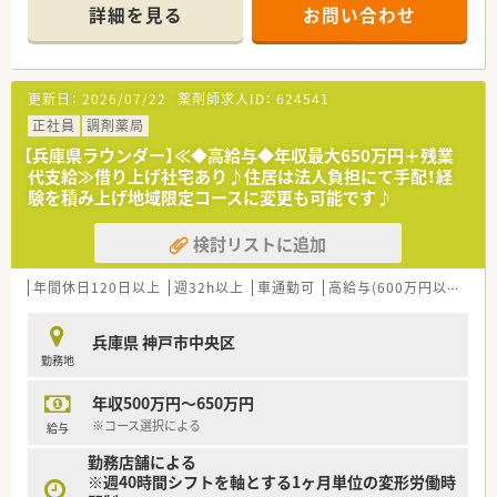
詳細を見る
お問い合わせ
【店舗情報と応需状況について】
■最寄り駅から徒歩8分の便利な場所に位置し、周辺には飲食店
も多くお昼休憩や買い物にも困りません。
■センター街にある精神科や心療内科のクリニックをメインに
更新日：
2026/07/22
薬剤師求人ID：
624541
応需しており、専門的な知識を深められます。
■1日あたり20枚から30枚程度の処方箋を応需しており、一人ひ
正社員
調剤薬局
とりの患者様と丁寧に向き合える環境です。
【兵庫県ラウンダー】≪◆高給与◆年収最大650万円＋残業
代支給≫借り上げ社宅あり♪住居は法人負担にて手配！経
【法人特徴について】
験を積み上げ地域限定コースに変更も可能です♪
■県内に10店舗の調剤薬局を展開し、地域の健康と幸せを願っ
てやさしさと誠実さをモットーに運営しています。
検討リストに追加
■調剤事業だけでなく介護福祉用具のレンタルや販売事業も手
掛けており、企業としての安定性が高い会社です。
■薬剤師や事務員が働く環境を最優先に考え、人員配置を手厚く
年間休日120日以上
週32h以上
車通勤可
高給与(600万円以上)
寮
することで気軽に休める体制を整備しています。
兵庫県 神戸市中央区
【求人情報について】
勤務地
■正社員としてご勤務いただける方を募集しており、ご経験やス
キルを考慮して年収520万円までご提示可能です。
年収500万円～650万円
■年間休日は120日程度しっかりと確保されており、週休2日制
でプライベートの時間を大切にしながら働けます。
※コース選択による
給与
■年に1回の昇給と年に2回の賞与支給が設けられており、日々
勤務店舗による
の頑張りがしっかりと収入に反映される環境です。
※週40時間シフトを軸とする1ヶ月単位の変形労働時