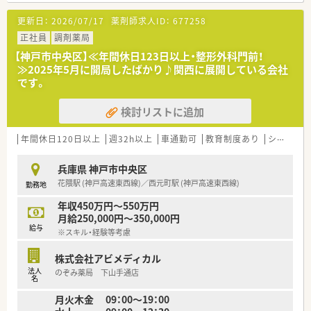
か、約150名の居宅在宅患者様をサポートしています。
更新日：
2026/07/17
薬剤師求人ID：
677258
■薬剤師は男性4名と女性3名の計7名が在籍し、事務員と連携し
ながらゆとりのある手厚い人員体制で運営しております。
正社員
調剤薬局
【神戸市中央区】≪年間休日123日以上・整形外科門前！
【法人特徴について】
≫2025年5月に開局したばかり♪関西に展開している会社
■兵庫県内において4店舗の調剤薬局を展開し、開局当初から地
です。
域の在宅医療に積極的に関わっている安定した法人です。
■代表や役員も自ら薬剤師として現場に従事しているため、働く
検討リストに追加
スタッフの状況や思いに対する深い理解がございます。
■緩和ケア分野において権威ある医師と強力なタッグを組み、き
め細やかな在宅医療を地域へ提供することを推進します。
年間休日120日以上
週32h以上
車通勤可
教育制度あり
シフト制
【職場環境と雰囲気】
兵庫県 神戸市中央区
■20代から50代まで幅広い年代のスタッフが在籍しており、特
花隈駅 (神戸高速東西線)／西元町駅 (神戸高速東西線)
勤務地
に30代半ばの社員が中心となって活気ある店舗を作っていま
す。
年収450万円～550万円
■志が高く快活なスタッフが多く集まっており、コミュニケーシ
月給250,000円～350,000円
ョンが活発で人間関係の悩みが少ないアットホームな雰囲気で
給与
※スキル・経験等考慮
す。
■休憩室はコンパクトな設計ですが、店舗のすぐ近くには飲食店
株式会社アビメディカル
や商業施設が充実しているため昼休憩の過ごし方には困りませ
法人
のぞみ薬局 下山手通店
ん。
名
月火木金 09：00～19：00