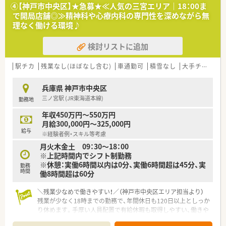
在宅の対応も行っているため専門性を高められます。
④【神戸市中央区】★急募★≪人気の三宮エリア｜18：00ま
で開局店舗◎≫精神科や心療内科の専門性を深めながら無
【法人特徴について】
理なく働ける環境♪
■兵庫県を中心とした関西圏において、地域に根ざした調剤薬局
を30店舗以上展開している安定した経営基盤が魅力です。
検討リストに追加
■近隣地域に集中して店舗展開を行っているため、他店舗との情
報共有や応援体制がしっかりと構築されており安心です。
■かかりつけ薬剤師としての役割を重視し、地域の患者様の多様
駅チカ
残業なし(ほぼなし含む)
車通勤可
積雪なし
大手チェーン以外
な医療ニーズに柔軟に対応する姿勢を大切にしています。
兵庫県 神戸市中央区
【求人情報について】
三ノ宮駅 (JR東海道本線)
勤務地
■正社員としての雇用となり、これまでのご経験やスキルをしっ
かりと考慮した上で年俸制による給与が決定されます。
年収450万円～550万円
■年収は480万円から600万円までの間で提示される予定となっ
月給300,000円～325,000円
ており、モチベーションを高く保って働ける環境です。
給与
※経験者例・スキル等考慮
■通勤の際はマイカーの利用も相談可能となっており、駐車場代
月火木金土 09：30～18：00
やガソリン代の支給もあるため遠方からの通勤も便利です。
※上記時間内でシフト制勤務
※休憩：実働6時間以内は0分、実働6時間超は45分、実
【勤務実態について】
勤務
時間
働8時間超は60分
■平日は18時30分までの開局となっておりますが、残業が発生
する日は19時頃の退勤になる可能性もございます。
■祝日を含む完全週休2日制を採用しており、年間休日も約110
＼残業少なめで働きやすい！／（神戸市中央区エリア担当より）
日から120日としっかりと体を休めることができます。
残業が少なく18時までの勤務で、年間休日も120日以上としっか
■基本的に会社都合による無理な店舗異動は発生せず、一つの店
り休めます。手厚い人員配置で有給休暇も取得しやすい、働きや
舗で腰を据えて長く働き続けることが可能な勤務体系です。
すい環境が魅力です。