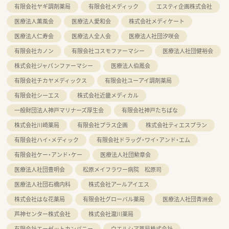
有限会社ヤギ調剤薬局
有限会社メディック
エスティ企画株式会社
医療法人薫風会
医療法人愛和会
株式会社メディケート
医療法人仁寿会
医療法人全人会
医療法人社団汐咲会
有限会社カノン
有限会社コスモファーマシー
医療法人社団健裕会
株式会社ジャパンファーマシー
医療法人伯鳳会
有限会社チカヤメディックス
有限会社ユーアイ調剤薬局
有限会社シーエス
株式会社近畿メディカル
一般財団法人神戸マリナーズ厚生会
有限会社神戸たちばな
株式会社川崎薬局
有限会社プラス企画
株式会社ティエスプラン
有限会社ハイ・メディック
有限会社ドラッグ・ワイ・アンド・エム
有限会社ケー・アンド・ケー
医療法人社団勲章会
医療法人社団豊明会
松原メイフラワー病院 松原司
医療法人社団石橋内科
株式会社アールアイエス
株式会社はな花薬局
有限会社グローバル薬局
医療法人社団青洲会
芦神センター株式会社
株式会社瀧川薬局
有限会社エーゼットカンパニー
ウエルシア薬局株式会社