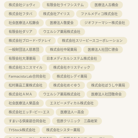
株式会社ジョヴィ
有限会社ライフシステム
医療法人古橋会
株式会社フタバ
株式会社アイリス
ファルメディコ株式会社
社会医療法人松藤会
医療法人敬愛会
ジオファーマシー株式会社
有限会社ダリア
ウエルシア薬局株式会社
株式会社ブロード・ヴァレイ
株式会社スリーピースコーポレーション
一般財団法人慈恵団
株式会社中尾薬局
医療法人社団仁德会
有限会社大澤薬局
日本メディカルシステム株式会社
株式会社ユニスマイル
株式会社ホリスティック
Farmacista Lab合同会社
株式会社レデイ薬局
松村薬品工業株式会社
株式会社めぐゆう
株式会社ぼうしや薬局
株式会社ＡＭＡ
ウエルシア薬局株式会社
医療法人社団敬命会
社会医療法人榮昌会
エスピーメディカル株式会社
株式会社エッチ・ピー・エス
医療法人一高会
すまいる倶楽部合同会社
信原クリニック 三森岐栄
TYStock株式会社
株式会社シスター薬局