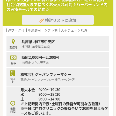
■多様な処方箋に触れられる環境のため、向上心を持ってスキル
社会保険加入まで幅広くお受入れ可能♪ハーバーランド内
アップしたい方を歓迎します。
の医療モールでの勤務☆
【法人特徴について】
検討リストに追加
■兵庫県と大阪府を中心に、約60店舗の調剤薬局を地域に密着
して展開しています。
■医療モール内の大型薬局からドラッグストア併設店まで、多様
Ｗワーク可
車通勤可
シフト制
大手チェーン以外
な形態で運営しています。
■従業員がいきいきと働ける環境づくりを信念に、福利厚生の充
兵庫県 神戸市中央区
実に努めています。
神戸駅 (JR東海道本線)
勤務地
【求人情報について】
時給2,000円～2,200円
■これまでのご経験やスキルを十分に考慮し、年収450万円から
600万円を想定しています。
※経験・スキル等考慮
給与
■年間休日は120日以上が確保されており、日曜祝日の他に平日
1日がお休みとなります。
株式会社ジャパンファーマシー
■一人暮らしの方には月額5万円の住宅手当が支給されるなど、
法人
薬局ジャパンファーマシー神戸ハーバー店
各種手当が充実しています。
名
月火木金 9：00～19：30
水 9：00～18：30
土 9：00～14：00
※上記時間内で夜・土曜日の勤務が可能な方歓迎！
※平日は門前クリニックの兼ね合いで20時を超えるケ
勤務
時間
ースもございます。