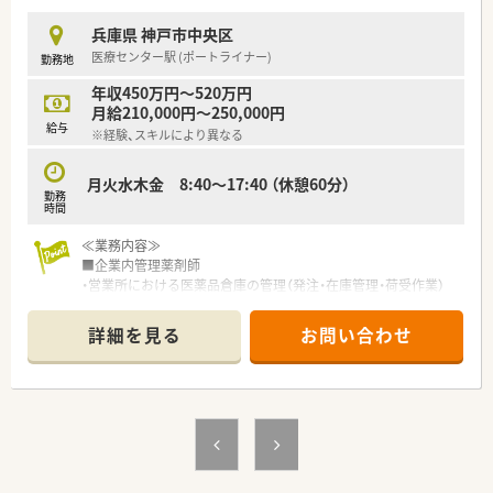
■テクノロジーを正しく実装することで調剤ミスや待ち時間を
解消し、対人業務にシフトした高度な薬剤師の育成を目標として
兵庫県 神戸市中央区
います。
医療センター駅 (ポートライナー)
勤務地
■中小チェーン調剤薬局で初となるホワイト企業認定や健康経
営優良法人の認定を受けており、従業員の働きやすさを追求して
年収450万円～520万円
います。
月給210,000円～250,000円
給与
※経験、スキルにより異なる
【職場環境と雰囲気】
■代表取締役をはじめとする経営陣が30代と若く、現場の意見
がスピーディーに反映されやすい非常に風通しの良い職場環境
月火水木金 8:40～17:40 （休憩60分）
勤務
です。
時間
■スタッフ想いの温かい社風が根付いており、誕生日のケーキプ
レゼントやお中元のカタログギフトなど会社からの心遣いが溢
≪業務内容≫
れています。
■企業内管理薬剤師
■医療業界では極めて低い離職率4パーセントという実績が、人
・営業所における医薬品倉庫の管理（発注・在庫管理・荷受作業）
間関係の良さや働きやすさ、従業員満足度の高さを証明していま
・出荷製品のピッキング業務
す。
・電話対応を含む各種事務作業
詳細を見る
お問い合わせ
・DI業務
・営業所MR向けの学術研修を含むMR支援
など、関連業務全般。
≪就業環境≫
・完全週休2日制（土日祝休み） 、年間休日125日。
・平日は17:40終業で、残業は月10時間以下と少なめです。
・社風が穏やかで、業務も忙しく無いため、のんびり落ち着いて