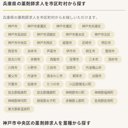
働けます。
兵庫県の薬剤師求人を市区町村から探す
≪こんな方にもおすすめ≫
兵庫県の薬剤師求人を市区町村からお探しいただけます。
・薬剤師の専門性を発揮しながらオフィス業務で営業所のサポー
トをしたい方
神戸市
神戸市東灘区
神戸市灘区
神戸市兵庫区
・土日祝休み、残業少なめ環境でライフワークバランスを重視し
たい方
神戸市長田区
神戸市須磨区
神戸市垂水区
神戸市北区
・責任感・コミュニケーションに自信がある方歓迎
神戸市中央区
神戸市西区
姫路市
尼崎市
明石市
≪法人特徴≫
西宮市
洲本市
芦屋市
伊丹市
相生市
豊岡市
■プライム市場上場の国内外に拠点を持つグローバル企業で
す。
加古川市
赤穂市
西脇市
宝塚市
三木市
高砂市
■ジェネリック医薬品の専業メーカーとして700品目以上をラ
川西市
小野市
三田市
加西市
丹波篠山市
インナップし、医療費削減、患者様負担軽減に貢献しています。
■原薬の確保から生産、物流、営業まで一貫した供給体制を確立
養父市
丹波市
南あわじ市
朝来市
淡路市
し、医療現場のニーズに責任を持って対応しています。
宍粟市
加東市
たつの市
川辺郡猪名川町
■会社都合の転勤はありません。世帯主には住宅補助あり。
■中途入社の方向けの研修制度も完備。そのほか資格取得研修
加古郡稲美町
加古郡播磨町
神崎郡市川町
神崎郡福崎町
やキャリアアップの為の階層別研修もございます。
■福利厚生や休暇制度も充実しています♪
神崎郡神河町
揖保郡太子町
赤穂郡上郡町
佐用郡佐用町
美方郡新温泉町
神戸市中央区の薬剤師求人を業種から探す