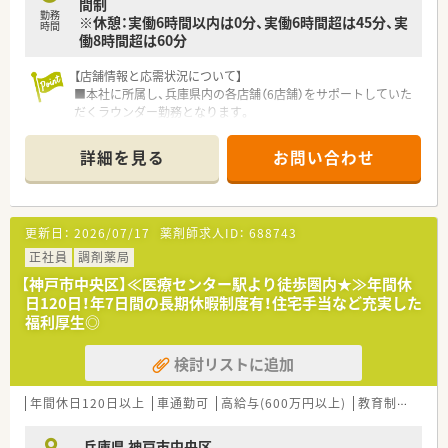
間制
【想定される業務内容】
勤務
※休憩：実働6時間以内は0分、実働6時間超は45分、実
■精神科や心療内科の処方箋に基づく丁寧な調剤と監査、および
時間
働8時間超は60分
患者様への分かりやすい服薬指導をお任せします。
■近隣店舗との掛け持ち勤務を通じて幅広い科目の処方箋に触
【店舗情報と応需状況について】
れ、薬剤師としての対応力を総合的に高めていただきます。
■本社に所属し、兵庫県内の各店舗（6店舗）をサポートしていた
■薬剤師だけでなく栄養士や調剤アシスタントと連携し、多方面
だくラウンダー勤務となります。
から患者様の健康を支える業務にも携わります。
■配属される店舗によって応需科目や処方箋枚数、人員体制など
は様々です。
詳細を見る
お問い合わせ
■クリニック門前から大型店舗まで、多種多様な環境で経験を積
むことができるのが特徴です。
【募集背景と求める人物像について】
更新日：
2026/07/17
薬剤師求人ID：
688743
■店舗間の連携を強化し、より柔軟な人員体制を築くための増員
募集です。
正社員
調剤薬局
■様々な環境に柔軟に対応でき、どこでも高いパフォーマンスを
【神戸市中央区】≪医療センター駅より徒歩圏内★≫年間休
発揮できる方を求めています。
日120日！年7日間の長期休暇制度有！住宅手当など充実した
■普通自動車運転免許をお持ちで、一人薬剤師としての勤務にも
福利厚生◎
対応可能な方を歓迎します。
検討リストに追加
【法人特徴について】
■大手薬局同士の合併により誕生した、安定した経営基盤を持つ
全国規模の薬局チェーンです。
年間休日120日以上
車通勤可
高給与(600万円以上)
教育制度あり
■全国勤務から自宅通勤まで4つの勤務コースがあり、ライフプ
ランに合わせた働き方が選べます。
兵庫県 神戸市中央区