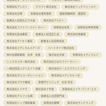
有限会社アシスト
クラフト株式会社
株式会社リッチフィールド
有限会社志興
有限会社寬栄管財
國富胃腸病院 國富彩
医療法人社団みどりの会
株式会社アイビー
株式会社ファミリーファーマシー
有限会社未来
有限会社神幸商事
有限会社長洲薬局
医療法人社団正仁会
株式会社西薬局
株式会社アイセイ薬局
医療法人社団秀英会
株式会社メディカルユアーズ
ハートライフ株式会社
神の谷調剤薬局 石井 良男
株式会社共栄
有限会社メディウェイ
シックススター株式会社
株式会社ひなたファーマシー
一般社団法人クリエイト兵庫
株式会社ビーエスプランニング
株式会社ガルコーポレーション
株式会社メディカル一光
株式会社プラザ薬局
野里門クリニック 石井 洋治
株式会社ヒメヤク
株式会社十字堂
有限会社エイチ・アンド・エス
有限会社アルファ企画
医療法人社団普門会
有限会社トップ調剤薬局
有限会社龍輝
株式会社サンドラッグ