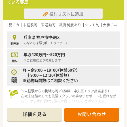
ている薬局
■ドラッグストア内の調剤併設化をすすめセルフメディケーシ
ョンを推進しています。
検討リストに追加
＼休日・福利厚生について／
■年間休日122日、産前産後休暇や慶弔休暇など各種特別休暇も
駅チカ
未経験可
車通勤可
教育制度あり
シフト制
大手チェーン以外
充実です。
■プラチナくるみんマークも取得しており、仕事と子育てを両立
兵庫県 神戸市中央区
しやすい環境です。
みなとじま駅 (ポートライナー)
勤務地
■従業員割引制度もあり、仕事ついでに食品・生活雑貨など割引
価格で購入できます。
年収420万円～520万円
■調剤・OTC・管理職研修など、多彩な教育カリキュラムをご用
意、
※ご経験により考慮します
給与
組織管理や仕事の教え方など組織人としての成長も支援しま
月～金9:00～19：00（休憩60分）
す。
土9:00～12：30（休憩無）
■定年は65歳、継続雇用制度もあり長期就業が叶います！
勤務
※勤務時間数はご相談ください
時間
＼こんな方におすすめ／
■調剤併設ドラッグストアでオープンな環境で働きたい方
＼未経験からの挑戦も可／（神戸市中央区エリア担当より）
■大手企業で安定の経営基盤・福利厚生のある環境で働きたい方
在宅未経験の方でも先輩スタッフの手厚いサポートを受けなが
ら、一から専門的な知識を習得していくことができます。
【店舗情報と応需状況について】
詳細を見る
お問い合わせ
■みなとじま駅から徒歩2分の便利な場所にあり、周辺にはコン
ビニや商業施設も揃う働きやすい環境の薬局です。
■内科や小児科の処方箋を1日80枚から100枚ほど応需するほ