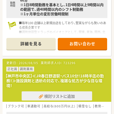
60分
勤務
※1日8時間勤務を基本とし、1日4時間以上9時間以内
時間
の範囲で、週40時間以内のシフト制勤務
※1ヶ月単位の変形労働時間制
■毎年100 店舗以上新規出店をしており、堅実ながらも勢いのあ
る成長企業です
■調剤併設型ドラッグのパイオニアとして、関東、東海、関西、北
陸・信州を中心に約1,700店舗以上を展開しています
■研修制度は様々なプランがあり、集合研修だけでなく任意で受
詳細を見る
お問い合わせ
講可能な研修も幅広く用意されています
■店舗で活躍する従業員、社外で活躍する従業員、将来経営幹部
となる従業員など、薬剤師として様々な活躍ができるフィールド
を用意されています
更新日：
2026/08/05
薬剤師求人ID：
723296
■総合薬剤師・調剤薬剤師（土日休み・19時までの勤務）どちらか
の働き方を選択できます
正社員
調剤薬局
■調剤併設型だけでなく「医療モール・クリニック併設店舗」「敷
【神戸市中央区】≪JR春日野道駅・バス10分！18時半迄の勤
地内薬局」「訪問調剤特化型店舗」など様々な店舗を運営してい
務！≫施設調剤と透析の対応で、複雑な処方が少な目な環
ます
境！
■在宅医療にも積極的取り組んでおり「訪問調剤特化型店舗」を
50店舗以上、無菌調剤室は業界最多の51店舗設置しています
検討リストに追加
■「プラチナくるみん認定企業」「健康経営優良法人2023（大規模
法人部門）認定」等を取得し一人ひとりが働きやすい環境が整備
されています
ブランク可
車通勤可
高給与(600万円以上)
積雪なし
教育制度あり
■充実した研修制度、人事制度、評価制度、キャリア支援制度等