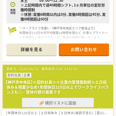
水土 09：00～12：30
※上記時間内で週40時間シフト、1ヶ月単位の変形労
働時間制
勤務
時間
※休憩：実働6時間以内は0分、実働6時間超は45分、実
働8時間超は60分
＼ワークライフ充実！／（神戸市中央区エリア担当より）
年間休日123日や月平均残業10時間未満など、仕事とプライベー
トを無理なく両立させたい方に最適な環境が整っています。
【店舗情報と応需状況について】
詳細を見る
お問い合わせ
■花隈駅から徒歩8分、西元町駅からも徒歩圏内の便利な立地に
あり、複数路線が利用可能で毎日の通勤にストレスがかかりませ
ん。
■整形外科メインの処方箋を1日平均20枚ほど応需しており、枚
更新日：
2026/06/22
薬剤師求人ID：
575274
数が落ち着いているため一人ひとりの患者様に丁寧に向き合え
ます。
契約社員
企業
■薬剤師は正社員1名とパート1名、事務員は正社員1名とパート
【神戸市中央区】≪契約社員≫≪企業内管理薬剤師≫土日祝
1名の体制で、スタッフ同士が協力し合いながら業務を進めま
休み＆残業少なめ！年間休日125日以上でワークライフバラ
す。
ンスも◎／産休代替の募集です
【法人特徴について】
検討リストに追加
■関西圏を中心に全国で43店舗の調剤薬局を展開しており、地
域密着型のマンツーマン運営を基本とした温かみのある薬局で
す。
年間休日120日以上
土日祝休み
土日休み(相談可含む)
週32h以上