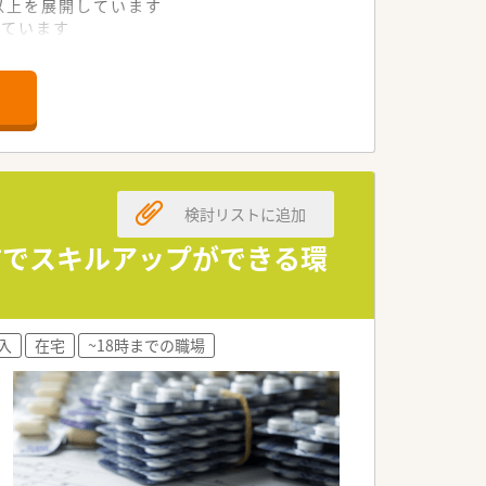
舗以上を展開しています
れています
て様々な活躍ができるフィールドを用意
舗」など様々な店舗を運営しています
最多の51店舗設置しています
一人ひとりが働きやすい環境が整備されて
検討リストに追加
前でスキルアップができる環
入
在宅
~18時までの職場