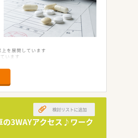
舗以上を展開しています
れています
て様々な活躍ができるフィールドを用意
舗」など様々な店舗を運営しています
最多の51店舗設置しています
一人ひとりが働きやすい環境が整備されて
検討リストに追加
車の3WAYアクセス♪ワーク