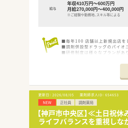
年収410万円～600万円
月給270,000円～400,000円
給与
※ご経験や勤務地、スキル等による
■毎年100 店舗以上新規出店
■調剤併設型ドラッグのパイオニ
■研修制度は様々なプランがあ
■店舗で活躍する従業員、社外
されています
■総合薬剤師・調剤薬剤師（土日
■調剤併設型だけでなく「医療モ
■在宅医療にも積極的取り組んで
■「プラチナくるみん認定企業」
います
更新日：
2026/08/05
薬剤師求人ID：
654653
■充実した研修制度、人事制度、
NEW
正社員
調剤薬局
【神戸市中央区】≪土日祝休
ライフバランスを重視しな