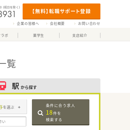
00
（祝日を除く）
【無料】転職サポート登録
企業の皆様へ
会社概要
お問い合わせ
マラボ
薬学生
支店紹介
一覧
駅
から探す
条件に合う求人
与
を選ぶ
18
件を
検索する