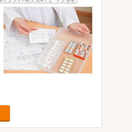
ルでサポートする姿勢を大切にしていま
せる非常に勢いのある法人となります。
ートの充実を求める方に最適です。
たい薬剤師様に非常にお勧めです。
の高い方に適した求人内容となります。
。