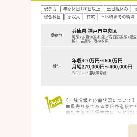
駅チカ
年間休日120日以上
土日祝休み
総合科目
高収入
在宅
~18時までの職場
兵庫県 神戸市中央区
勤務地
灘駅 (JR東海道本線)／春日野道駅 (阪
線)／岩屋駅 (阪神本線)
年収410万円～600万円
月給270,000円～400,000円
給与
※スキル・経験等考慮
【店舗情報と応需状況について】
■最寄り駅である春日野道駅か
■処方箋の応需枚数は1日に約1
■居宅への在宅業務を5件ほど
【法人特徴について】
■全国に多数の店舗を展開し毎