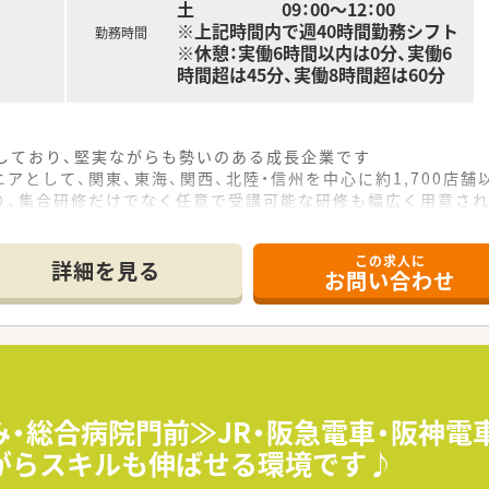
土 09：00～12：00
※上記時間内で週40時間勤務シフト
勤務時間
※休憩：実働6時間以内は0分、実働6
時間超は45分、実働8時間超は60分
をしており、堅実ながらも勢いのある成長企業です
アとして、関東、東海、関西、北陸・信州を中心に約1,700店
り、集合研修だけでなく任意で受講可能な研修も幅広く用意さ
で活躍する従業員、将来経営幹部となる従業員など、薬剤師とし
この求人に
休み・19時までの勤務）どちらかの働き方を選択できます
詳細を見る
お問い合わせ
ール・クリニック併設店舗」「敷地内薬局」「訪問調剤特化型店
おり「訪問調剤特化型店舗」を50店舗以上、無菌調剤室は業界
「健康経営優良法人2023（大規模法人部門）認定」等を取得し
評価制度、キャリア支援制度等があるのも特徴です
み・総合病院門前≫JR・阪急電車・阪神電
がらスキルも伸ばせる環境です♪