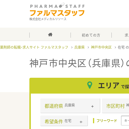
株式会社メディカルリソース
初めての方
求
薬剤師の転職・求人サイト ファルマスタッフ
兵庫県
神戸市中央区
在宅
神戸市中央区（兵庫県）
エリア
で探
都道府県
市区町村
兵庫県
希望条件
在宅
フリーワード