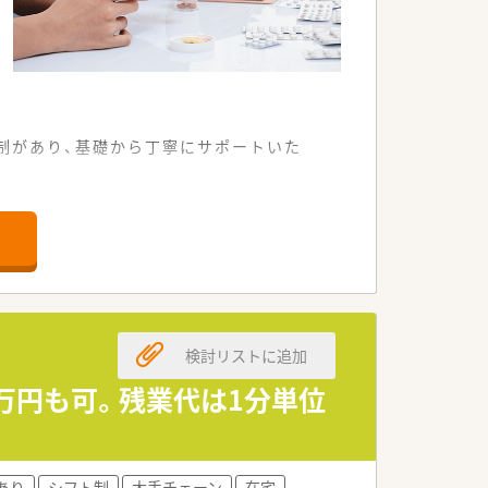
制があり、基礎から丁寧にサポートいた
快適に通勤することができる店舗です。
方でも馴染みやすいのが特徴となりま
に業務を分担して進めております。
検討リストに追加
支えていただける方を募集しています。
ングを行いたい方を歓迎いたします。
0万円も可。残業代は1分単位
り組める薬剤師様を求めております。
もと安心して長く勤務いただけます。
あり
シフト制
大手チェーン
在宅