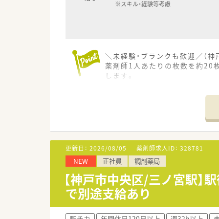
※スキル・経験等考慮
＼未経験・ブランクも歓迎／（神
薬剤師1人あたりの枚数を約20
します。
＊------------------------------
【店舗情報と応需状況について】
■阪急神戸本線の春日野道駅か
■主な応需科目は内科と皮膚科
す。
■処方箋は1日平均90枚から1
更新日：
2026/08/05
薬剤師求人ID：
328781
【募集背景と求める人物像につい
NEW
正社員
調剤薬局
■今回は欠員補充に伴う正社員
■患者様とのコミュニケーショ
【神戸市中央区/三ノ宮駅】駅
■意欲と誠実さを大切にしてお
で別途支給あり
【法人特徴について】
■大阪府に本社を置き近畿圏で
駅チカ
年間休日120日以上
週32h以上