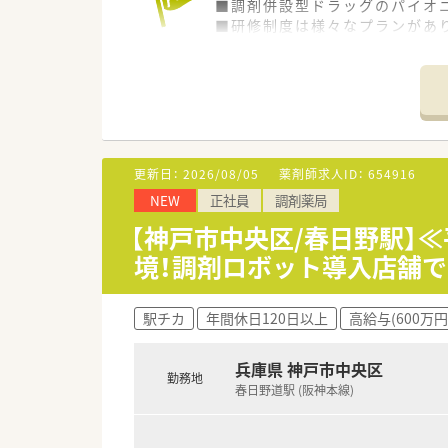
■調剤併設型ドラッグのパイオニ
■研修制度は様々なプランがあ
■店舗で活躍する従業員、社外
されています
■総合薬剤師・調剤薬剤師（土日
■調剤併設型だけでなく「医療モ
■在宅医療にも積極的取り組んで
■「プラチナくるみん認定企業」
います
更新日：
2026/08/05
薬剤師求人ID：
654916
■充実した研修制度、人事制度、
NEW
正社員
調剤薬局
【神戸市中央区/春日野駅】
境！調剤ロボット導入店舗
駅チカ
年間休日120日以上
高給与(600万円
兵庫県 神戸市中央区
勤務地
春日野道駅 (阪神本線)