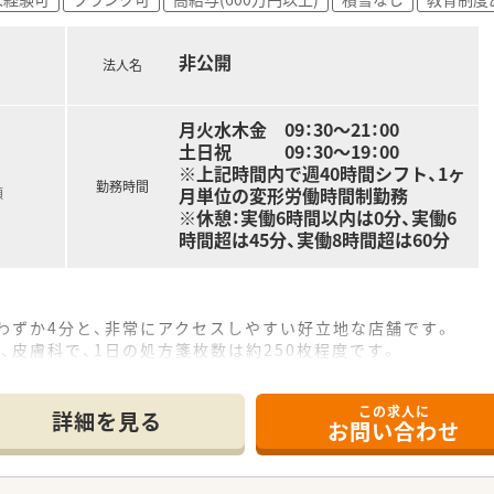
れており、単なる調剤業務にとどまらず、患者様の健康をトータ
ーする経営方針を掲げており、今後も新規出店や併設化を加速さ
非公開
法人名
も徒歩圏内の好立地で働きたいという、通勤の利便性とプライベ
月火水木金 09：30～21：00
短勤務が利用できるため、子育てと仕事を高いレベルで両立させ
土日祝 09：30～19：00
分の頑張りを正当に給与や役職に反映させたいという成長意欲
※上記時間内で週40時間シフト、1ヶ
勤務時間
月単位の変形労働時間制勤務
額
※休憩：実働6時間以内は0分、実働6
時間超は45分、実働8時間超は60分
わずか4分と、非常にアクセスしやすい好立地な店舗です。
、皮膚科で、1日の処方箋枚数は約250枚程度です。
務しており、事務員も配置されている手厚い体制です。
この求人に
詳細を見る
お問い合わせ
ムを導入完了しており、安全な業務遂行をサポートします。
認するため、電話やLINEでの服薬フォローを推進しています
ため、年間190回以上の健康フェアなどを実施しています。