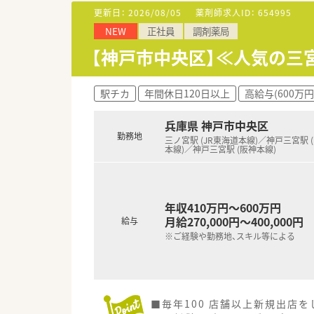
更新日：
2026/08/05
薬剤師求人ID：
654995
【職場環境と雰囲気】
NEW
正社員
調剤薬局
■新入社員アンケートで約8割が
■薬剤師の平均年齢は36歳と比
【神戸市中央区】≪人気の三
■正社員比率が高く、1人当たり
【法人特徴について】
駅チカ
年間休日120日以上
高給与(600万円
■全国規模で多数の店舗を展開
■“地域密着”の取り組みを大切
兵庫県 神戸市中央区
■出店形態はクリニック門前や
勤務地
三ノ宮駅 (JR東海道本線)／神戸三宮駅 
本線)／神戸三宮駅 (阪神本線)
年収410万円～600万円
月給270,000円～400,000円
給与
※ご経験や勤務地、スキル等による
■毎年100 店舗以上新規出店