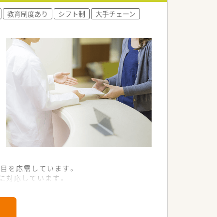
教育制度あり
シフト制
大手チェーン
目を応需しています。
容に対応しています。
とへ訪問しています。
た経営基盤を持っています。