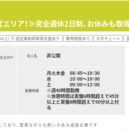
「薬局の雰囲気の良さ」を入社の理由に挙げる職場です。
較的若く、20代から30代も多く活躍する活気ある環境です。
宮エリア！≫完全週休2日制、お休みも取
の処方箋対応枚数は約25枚と余裕を持った業務が可能です。
以上)
認定薬剤師取得支援あり
教育制度あり
大手チェーン
している大手調剤薬局グループの一員で、安定基盤が魅力です。
にし、皆様に信頼される「地域薬局」の実現を追求しています。
医療モールが全体の約8割を占め、地域医療に深く貢献していま
非公開
法人名
(阪急神戸
月火木金 08：45～19：30
水 10：00～19：00
土 09：00～13：00
※週40時間勤務
勤務時間
※休憩時間は実働6時間超えで45分
以上と実働8時間超えで60分以上付
与
をしており、堅実ながらも勢いのある成長企業です