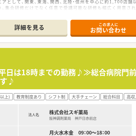
アとして、関東、東海、関西、北陸・信州を中心に約1,700店
り、集合研修だけでなく任意で受講可能な研修も幅広く用意さ
で活躍する従業員、将来経営幹部となる従業員など、薬剤師とし
この求人に
休み・19時までの勤務）どちらかの働き方を選択できます
詳細を見る
お問い合わせ
ール・クリニック併設店舗」「敷地内薬局」「訪問調剤特化型店
おり「訪問調剤特化型店舗」を50店舗以上、無菌調剤室は業界
「健康経営優良法人2023（大規模法人部門）認定」等を取得し
評価制度、キャリア支援制度等があるのも特徴です
≪平日は18時までの勤務♪≫総合病院門
です♪
以上)
教育制度あり
シフト制
大手チェーン
総合科目
高収
株式会社スギ薬局
法人名
阪神調剤薬局 神戸日赤前店
月火水木金 09：00～18：00