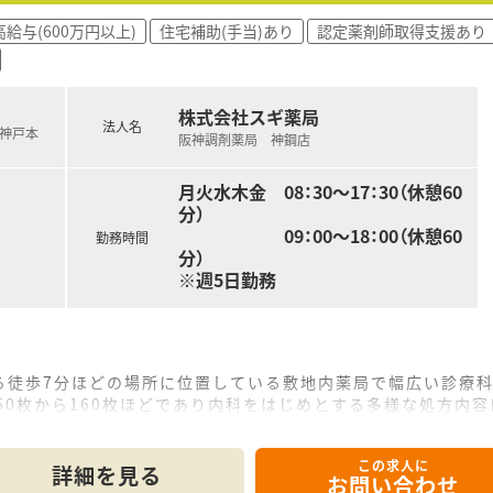
高給与(600万円以上)
住宅補助(手当)あり
認定薬剤師取得支援あり
株式会社スギ薬局
法人名
急神戸本
阪神調剤薬局 神鋼店
月火水木金 08：30～17：30（休憩60
分）
09：00～18：00（休憩60
勤務時間
分）
※週5日勤務
ら徒歩7分ほどの場所に位置している敷地内薬局で幅広い診療科
50枚から160枚ほどであり内科をはじめとする多様な処方内
担当しており配達の際には徒歩やタクシーを利用して患者様のも
この求人に
詳細を見る
お問い合わせ
年多くの新規出店を続けている成長企業が運営しており安定し