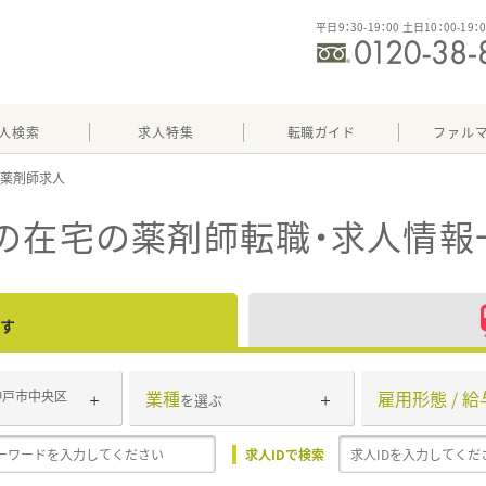
平日9：30-19：00 土日10：00-19：
人検索
求人特集
転職ガイド
ファル
の在宅
の薬剤師転職・求人情報
す
業種
雇用形態 / 給
神戸市中央区
を選ぶ
求人IDで検索