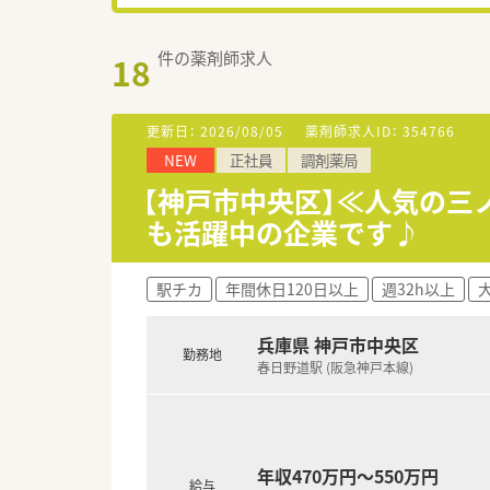
件の薬剤師求人
18
更新日：
2026/08/05
薬剤師求人ID：
354766
NEW
正社員
調剤薬局
【神戸市中央区】≪人気の三
も活躍中の企業です♪
駅チカ
年間休日120日以上
週32h以上
兵庫県 神戸市中央区
勤務地
春日野道駅 (阪急神戸本線)
年収470万円～550万円
給与