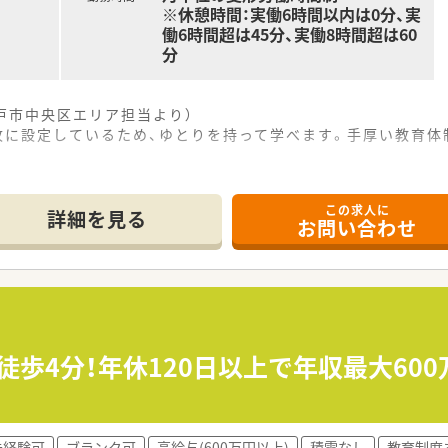
※休憩時間：実働6時間以内は0分、実
働6時間超は45分、実働8時間超は60
分
戸市中央区エリア担当より）
枚に設定しているため、ゆとりを持って学べます。手厚い教育体
------------＊
この求人に
ら徒歩2分という非常に便利な場所に位置しており、雨の日でも
詳細を見る
お問い合わせ
となっており、比較的一般的な処方が多いため、調剤経験が浅い
10枚程度を受け付けており、スタッフ同士で協力しながら円滑
て】
の募集となっており、地域の方々に信頼される薬局作りを一緒に
ンを重視する方針のため、服薬指導を通じて丁寧なカウンセリ
徒歩4分！年休120日以上で年収最大60
り、経験年数だけでなく周囲と協力しながら前向きに業務に取
350店舗以上を展開する大手企業であり、安定した経営基盤の
未経験可
ブランク可
高給与(600万円以上)
積雪なし
教育制度