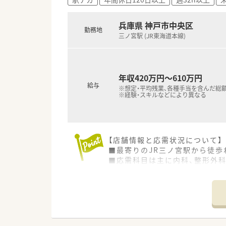
■カウンセリング販売に力を入
す。
■全売上の20％を調剤でカバ
兵庫県 神戸市中央区
勤務地
三ノ宮駅 (JR東海道本線)
【こんな方にオススメ】
■三宮エリアから近く、駅から
■小学校3年生が終わるまで時
■評価基準が明確な組織で、自
年収420万円～610万円
給与
※想定・平均残業、各種手当を含んだ総
※経験・スキルなどにより異なる
【店舗情報と応需状況について】
■最寄りのJR三ノ宮駅から徒歩
■応需科目は主に内科、整形外科
■薬剤師は常時8～9名体制で勤
【こんな取り組みをしています】
■全店舗に調剤過誤防止システ
■患者様の服薬状況を継続的に確
■地域住民の健康増進に貢献する