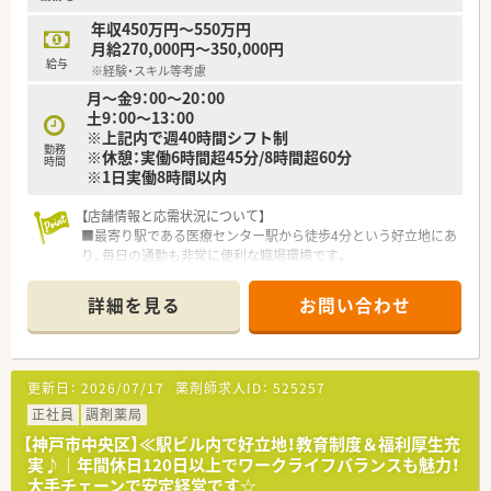
【職場環境と雰囲気】
年収450万円～550万円
■イントラネット上で最新の業界情報や病態知識が常に公開さ
月給270,000円～350,000円
れており、全社員がいつでもどこでも学べる仕組みがあります。
給与
※経験・スキル等考慮
■コンプライアンスを最重視しており、サービス残業を一切認め
月～金9：00～20：00
ない透明性の高いホワイトな就労環境が保たれています。
土9：00～13：00
■マンツーマン指導のOJT制度が整っており、中途入社の方でも
※上記内で週40時間シフト制
安心して職場に馴染める手厚いフォロー体制が魅力です。
勤務
※休憩：実働6時間超45分/8時間超60分
時間
※1日実働8時間以内
【店舗情報と応需状況について】
■最寄り駅である医療センター駅から徒歩4分という好立地にあ
り、毎日の通勤も非常に便利な職場環境です。
■近隣医療機関からの総合科目の処方箋を、1日あたり約400枚
と幅広く応需して地域医療に貢献しています。
詳細を見る
お問い合わせ
■薬剤師の正社員が10名から12名、事務員10名が在籍し、協力
しながら日々の業務に取り組んでいます。
【法人特徴について】
更新日：
2026/07/17
薬剤師求人ID：
525257
■大学病院や総合病院の門前を中心に、全都道府県に744店舗を
展開する極めて安定した経営基盤の企業です。
正社員
調剤薬局
■創業以来一貫して真の医薬分業を企業理念に掲げ、常に患者さ
【神戸市中央区】≪駅ビル内で好立地！教育制度＆福利厚生充
まのための医療提供を追求し続けております。
実♪｜年間休日120日以上でワークライフバランスも魅力！
■コンプライアンスを重視しサービス残業を一切認めないなど、
大手チェーンで安定経営です☆