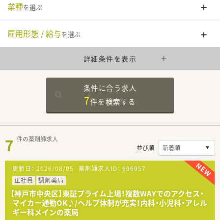
業種
を選ぶ
雇用形態 / 給与
を選ぶ
詳細条件を表示
条件に合う求人
7
件を
検索する
7
件の薬剤師求人
並び順
更新日：
2026/08/05
薬剤師求人ID：
696957
正社員
調剤薬局
【神戸市中央区】東証プライム上場！複数WAYでのアクセス・
マイカー通勤OK♪/ヘルプ体制が充実！内科・小児科・アレル
ギー科メインの薬局