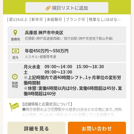
検討リストに追加
週32h以上
新卒可
未経験可
ブランク可
残業なし(ほぼなし含む)
兵庫県 神戸市中央区
花隈駅 (神戸高速東西線)／県庁前駅 (神戸市営地下鉄山手線)
勤務地
年収450万円～550万円
※スキル・経験等考慮
給与
月火水金 09：00～14：00 15：00～18：30
土 09：00～13：00
※上記時間内で週40時間シフト、1ヶ月単位の変形労
働時間制
勤務
時間
※休憩：実働6時間以内は0分、実働6時間超は45分、実
働8時間超は60分
【店舗情報と応需状況について】
■県庁前駅および花隈駅から徒歩15分ほどの立地にあり、内科
と小児科、アレルギー科をメインに応需している店舗です。
■1日の処方箋枚数は約60枚となっており、正社員1名とパート1
名の薬剤師体制で日々の業務に対応しています。
詳細を見る
お問い合わせ
■近隣のクリニックに合わせた開局時間となっており、土曜日は