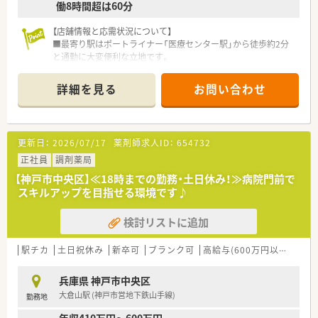
働8時間超は60分
【店舗情報と応需状況について】
■最寄り駅はポートライナー「医療センター駅」から徒歩約2分
と通勤に大変便利な立地です。
■応需医療機関は大型の総合病院がメインとなり、総合科目の処
方箋を1日に150枚から200枚程度応需しています。
詳細を見る
お問い合わせ
■薬剤師は常勤8名と非常勤1名の計9名体制で、忙しい中でも協
力し合いながら業務を進めています。
【募集背景と求める人物像について】
更新日：
2026/07/17
薬剤師求人ID：
654732
■地域医療への貢献をさらに強化していくための、組織体制拡充
に伴う増員募集です。
正社員
調剤薬局
■一つの企業で腰を据えてキャリアを築きたいという、長期就業
【神戸市中央区】≪18時までの勤務・土日休み！≫病院門前で
の意欲がある方を求めます。
スキルアップを目指せる環境です♪
■多様な処方箋に触れられる環境のため、向上心を持ってスキル
アップしたい方を歓迎します。
検討リストに追加
【法人特徴について】
■兵庫県と大阪府を中心に、約60店舗の調剤薬局を地域に密着
駅チカ
土日祝休み
新卒可
ブランク可
高給与(600万円以上)
認
して展開しています。
■医療モール内の大型薬局からドラッグストア併設店まで、多様
兵庫県 神戸市中央区
な形態で運営しています。
大倉山駅 (神戸市営地下鉄山手線)
勤務地
■従業員がいきいきと働ける環境づくりを信念に、福利厚生の充
実に努めています。