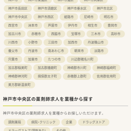
す。
法律では3歳までですが、同社では小学校就学時までの期間利用
神戸市長田区
神戸市須磨区
神戸市垂水区
神戸市北区
可能♪
神戸市中央区
神戸市西区
姫路市
尼崎市
明石市
西宮市
洲本市
芦屋市
伊丹市
相生市
豊岡市
加古川市
赤穂市
西脇市
宝塚市
三木市
高砂市
川西市
小野市
三田市
加西市
丹波篠山市
養父市
丹波市
南あわじ市
朝来市
淡路市
宍粟市
加東市
たつの市
川辺郡猪名川町
加古郡稲美町
加古郡播磨町
神崎郡市川町
神崎郡福崎町
神崎郡神河町
揖保郡太子町
赤穂郡上郡町
佐用郡佐用町
美方郡新温泉町
神戸市中央区の薬剤師求人を業種から探す
神戸市中央区の薬剤師求人を業種からお探しいただけます。
調剤薬局
病院・クリニック
企業
ドラッグストア
ドラッグストア(調剤あり)
その他