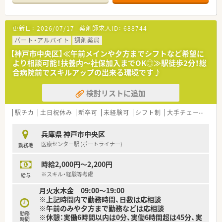
午前中のみの勤務で日曜と祝日はしっかり休めます。
【募集背景と求める人物像について】
更新日：
2026/07/17
薬剤師求人ID：
688744
■現在は欠員補充のため積極的に採用を行っており、患者様一人
ひとりと丁寧に向き合える方を急募しております。
パート・アルバイト
調剤薬局
■調剤経験の長さよりも意欲や人柄を重視しており、未経験の方
【神戸市中央区】≪午前メインや夕方までシフトなど希望に
やブランクがある方の応募も幅広く歓迎しています。
より相談可能！扶養内～社保加入までOK◎≫駅徒歩2分！総
■小児科の処方箋が多いためお子様が好きな方や、地域の方々と
合病院前でスキルアップの出来る環境です♪
のコミュニケーションを大切にしたい方に最適です。
検討リストに追加
【こんな方が活躍中】
■調剤業務だけでなく患者様との対話を重視したい方が多く、コ
ミュニケーション能力を活かして活躍されています。
駅チカ
土日祝休み
新卒可
未経験可
シフト制
大手チェーン
~
■大手企業の安定感を享受しつつ、一つひとつの店舗で地域密着
型の医療を提供したいという志を持つ方が多いです。
兵庫県 神戸市中央区
■育児と仕事を両立させているパパ薬剤師やママ薬剤師も多数
医療センター駅 (ポートライナー)
勤務地
在籍しており、互いに理解し合いながら働いています。
時給2,000円～2,200円
【こんな方にオススメ】
■小児科や内科の処方箋を多く学びたい方や、お子様と接する機
※スキル・経験等考慮
給与
会が多い環境で働きたい方にぴったりの案件です。
月火水木金 09:00～19:00
■ワークライフバランスを重視しており、休日数や福利厚生が充
※上記時間内で勤務時間、日数は応相談
実した環境で安心して長く働きたい方に最適です。
※午前のみや夕方まで勤務などは応相談
■若いうちから正当に評価される環境で、管理薬剤師などのキャ
勤務
※休憩：実働6時間以内は0分、実働6時間超は45分、実
リアアップを積極的に目指したい方におすすめです。
時間