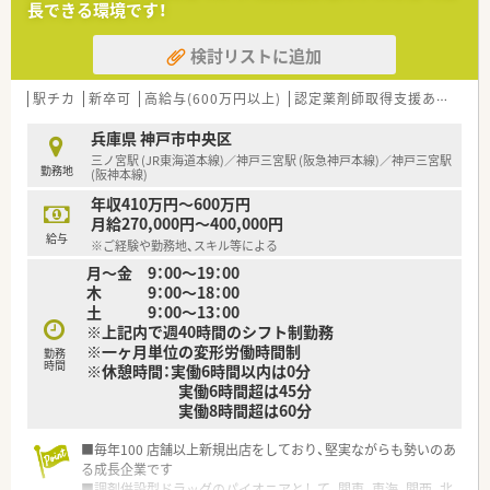
長できる環境です！
■在宅医療にも積極的取り組んでおり「訪問調剤特化型店舗」を
50店舗以上、無菌調剤室は業界最多の51店舗設置しています
検討リストに追加
■「プラチナくるみん認定企業」「健康経営優良法人2023（大規模
法人部門）認定」等を取得し一人ひとりが働きやすい環境が整備
されています
駅チカ
新卒可
高給与(600万円以上)
認定薬剤師取得支援あり
教
■充実した研修制度、人事制度、評価制度、キャリア支援制度等
があるのも特徴です
兵庫県 神戸市中央区
三ノ宮駅 (JR東海道本線)／神戸三宮駅 (阪急神戸本線)／神戸三宮駅
勤務地
(阪神本線)
年収410万円～600万円
月給270,000円～400,000円
給与
※ご経験や勤務地、スキル等による
月～金 9：00～19：00
木 9：00～18：00
土 9：00～13：00
※上記内で週40時間のシフト制勤務
※一ヶ月単位の変形労働時間制
勤務
時間
※休憩時間：実働6時間以内は0分
実働6時間超は45分
実働8時間超は60分
■毎年100 店舗以上新規出店をしており、堅実ながらも勢いのあ
る成長企業です
■調剤併設型ドラッグのパイオニアとして、関東、東海、関西、北