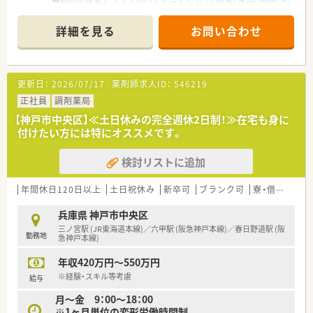
陸・信州を中心に約1,700店舗以上を展開しています
■研修制度は様々なプランがあり、集合研修だけでなく任意で受
詳細を見る
お問い合わせ
講可能な研修も幅広く用意されています
■店舗で活躍する従業員、社外で活躍する従業員、将来経営幹部
となる従業員など、薬剤師として様々な活躍ができるフィールド
を用意されています
更新日：
2026/07/17
薬剤師求人ID：
546219
■総合薬剤師・調剤薬剤師（土日休み・19時までの勤務）どちらか
の働き方を選択できます
正社員
調剤薬局
■調剤併設型だけでなく「医療モール・クリニック併設店舗」「敷
【神戸市中央区】≪土日休みの完全週休2日制！≫在宅も身に
地内薬局」「訪問調剤特化型店舗」など様々な店舗を運営してい
付けたい方には特にオススメです。
ます
■在宅医療にも積極的取り組んでおり「訪問調剤特化型店舗」を
検討リストに追加
50店舗以上、無菌調剤室は業界最多の51店舗設置しています
■「プラチナくるみん認定企業」「健康経営優良法人2023（大規模
法人部門）認定」等を取得し一人ひとりが働きやすい環境が整備
年間休日120日以上
土日祝休み
新卒可
ブランク可
寮・借上社宅あり
されています
■充実した研修制度、人事制度、評価制度、キャリア支援制度等
兵庫県 神戸市中央区
があるのも特徴です
三ノ宮駅 (JR東海道本線)／六甲駅 (阪急神戸本線)／春日野道駅 (阪
勤務地
急神戸本線)
年収420万円～550万円
※経験・スキル等考慮
給与
月～金 9：00～18：00
※1ヶ月単位の変形労働時間制