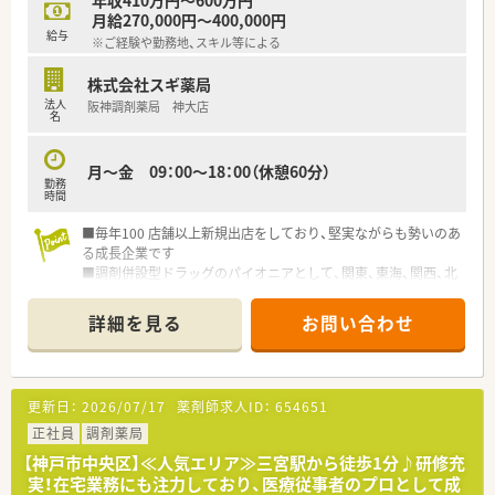
年収410万円～600万円
月給270,000円～400,000円
【こんな取り組みをしています】
給与
※ご経験や勤務地、スキル等による
■かかりつけ薬局として、管理栄養士による栄養指導や在宅訪問
指導にも積極的に取り組んでいます。
株式会社スギ薬局
■自治体と協力した健康相談会を実施するなど、地域住民のセル
法人
阪神調剤薬局 神大店
フメディケーション支援に貢献しています。
名
■研修認定薬剤師の単位取得をサポートするため、質の高い社内
研修を定期的に開催しています。
月～金 09：00～18：00（休憩60分）
勤務
時間
■毎年100 店舗以上新規出店をしており、堅実ながらも勢いのあ
る成長企業です
■調剤併設型ドラッグのパイオニアとして、関東、東海、関西、北
陸・信州を中心に約1,700店舗以上を展開しています
■研修制度は様々なプランがあり、集合研修だけでなく任意で受
詳細を見る
お問い合わせ
講可能な研修も幅広く用意されています
■店舗で活躍する従業員、社外で活躍する従業員、将来経営幹部
となる従業員など、薬剤師として様々な活躍ができるフィールド
を用意されています
更新日：
2026/07/17
薬剤師求人ID：
654651
■総合薬剤師・調剤薬剤師（土日休み・19時までの勤務）どちらか
の働き方を選択できます
正社員
調剤薬局
■調剤併設型だけでなく「医療モール・クリニック併設店舗」「敷
【神戸市中央区】≪人気エリア≫三宮駅から徒歩1分♪研修充
地内薬局」「訪問調剤特化型店舗」など様々な店舗を運営してい
実！在宅業務にも注力しており、医療従事者のプロとして成
ます