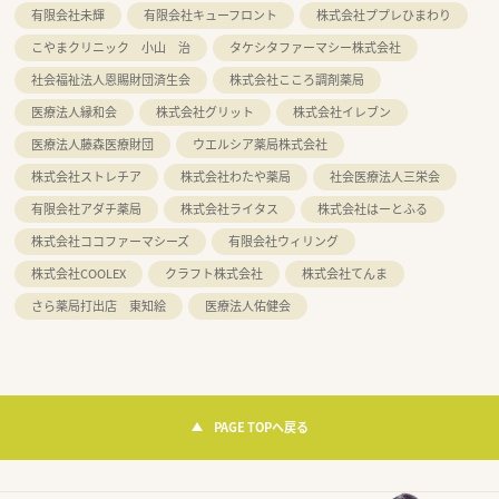
有限会社未輝
有限会社キューフロント
株式会社ププレひまわり
こやまクリニック 小山 治
タケシタファーマシー株式会社
社会福祉法人恩賜財団済生会
株式会社こころ調剤薬局
医療法人縁和会
株式会社グリット
株式会社イレブン
医療法人藤森医療財団
ウエルシア薬局株式会社
株式会社ストレチア
株式会社わたや薬局
社会医療法人三栄会
有限会社アダチ薬局
株式会社ライタス
株式会社はーとふる
株式会社ココファーマシーズ
有限会社ウィリング
株式会社COOLEX
クラフト株式会社
株式会社てんま
さら薬局打出店 東知絵
医療法人佑健会
PAGE TOPへ戻る