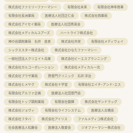
株式会社ファミリーファーマシー
有限会社未来
有限会社神幸商事
有限会社長洲薬局
医療法人社団正仁会
株式会社西薬局
株式会社アイセイ薬局
医療法人社団秀英会
株式会社メディカルユアーズ
ハートライフ株式会社
神の谷調剤薬局 石井 良男
株式会社共栄
有限会社メディウェイ
シックススター株式会社
株式会社ひなたファーマシー
一般社団法人クリエイト兵庫
株式会社ビーエスプランニング
株式会社ガルコーポレーション
株式会社メディカル一光
株式会社プラザ薬局
野里門クリニック 石井 洋治
株式会社ヒメヤク
株式会社十字堂
有限会社エイチ・アンド・エス
有限会社アルファ企画
医療法人社団普門会
有限会社トップ調剤薬局
有限会社龍輝
株式会社サンドラッグ
株式会社ジョヴィ
有限会社ライフシステム
医療法人古橋会
株式会社フタバ
株式会社アイリス
ファルメディコ株式会社
社会医療法人松藤会
医療法人敬愛会
ジオファーマシー株式会社