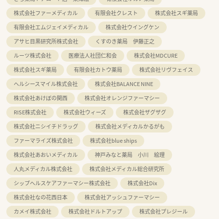
株式会社ファーメディカル
有限会社クレスト
株式会社スギ薬局
有限会社エムジェイメディカル
株式会社ウイングケン
アサヒ目黒研究所株式会社
くすのき薬局 伊藤正之
ルーツ株式会社
医療法人社団仁和会
株式会社MDCURE
株式会社スギ薬局
有限会社カトウ薬局
株式会社リヴフェイス
ヘルシースマイル株式会社
株式会社BALANCE NINE
株式会社あけぼの関西
株式会社オレンジファーマシー
RISE株式会社
株式会社ウィーズ
株式会社ザグザグ
株式会社ニシイチドラッグ
株式会社メディカルかるがも
ファーマライズ株式会社
株式会社blue ships
株式会社あおいメディカル
神戸みなと薬局 小川 絵理
人丸メディカル株式会社
株式会社メディカル総合研究所
シップヘルスケアファーマシー株式会社
株式会社Dix
株式会社なの花西日本
株式会社アッシュファーマシー
カメイ株式会社
株式会社ドルトアップ
株式会社プレジール