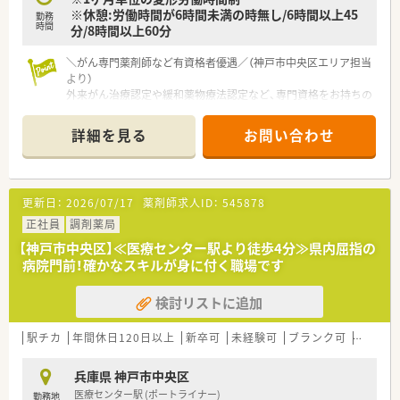
※休憩:労働時間が6時間未満の時無し/6時間以上45
勤務
時間
分/8時間以上60分
＼がん専門薬剤師など有資格者優遇／（神戸市中央区エリア担当
より）
外来がん治療認定や緩和薬物療法認定など、専門資格をお持ちの
方には月5万円の手当を支給します。高度な専門性を発揮し、年
収700万円を目指せる環境です。
詳細を見る
お問い合わせ
【店舗情報と応需状況について】
■神戸労災病院の門前に位置しており、1日平均90枚の処方箋を
応需する総合科目の学びが多い店舗環境です。
更新日：
2026/07/17
薬剤師求人ID：
545878
■三ノ宮駅など各主要駅からバスでのアクセスが可能であり、神
戸中心エリアで地域医療に深く貢献できる立地です。
正社員
調剤薬局
■現在は常勤3名と非常勤2名の体制で運営されており、総合病
【神戸市中央区】≪医療センター駅より徒歩4分≫県内屈指の
院門前ならではの質の高い服薬指導を実践しています。
病院門前！確かなスキルが身に付く職場です
【法人特徴について】
検討リストに追加
■全国に多数の店舗を展開し、全都道府県を網羅する強固なネッ
トワークと極めて安定した経営基盤を誇る業界大手です。
■「真の医薬分業」を企業理念に掲げ、創業以来一貫して質の高
駅チカ
年間休日120日以上
新卒可
未経験可
ブランク可
寮・借
い薬学的管理と患者さま本位のサービスを追求しています。
■独自の音声入力薬歴システムなど、現場の声を反映した自社開
兵庫県 神戸市中央区
発のIT設備を導入し、業務の効率化を推進しています。
医療センター駅 (ポートライナー)
勤務地