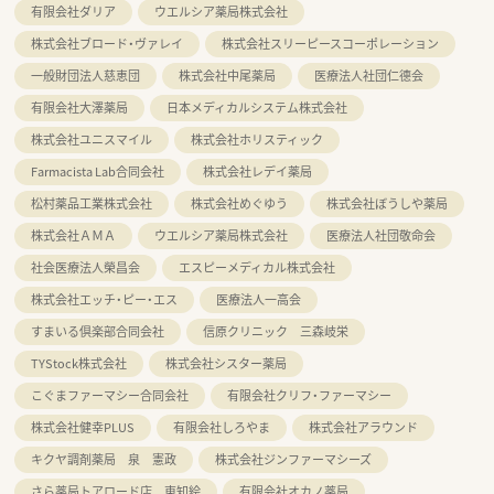
有限会社ダリア
ウエルシア薬局株式会社
株式会社ブロード・ヴァレイ
株式会社スリーピースコーポレーション
一般財団法人慈恵団
株式会社中尾薬局
医療法人社団仁德会
有限会社大澤薬局
日本メディカルシステム株式会社
株式会社ユニスマイル
株式会社ホリスティック
Farmacista Lab合同会社
株式会社レデイ薬局
松村薬品工業株式会社
株式会社めぐゆう
株式会社ぼうしや薬局
株式会社ＡＭＡ
ウエルシア薬局株式会社
医療法人社団敬命会
社会医療法人榮昌会
エスピーメディカル株式会社
株式会社エッチ・ピー・エス
医療法人一高会
すまいる倶楽部合同会社
信原クリニック 三森岐栄
TYStock株式会社
株式会社シスター薬局
こぐまファーマシー合同会社
有限会社クリフ・ファーマシー
株式会社健幸PLUS
有限会社しろやま
株式会社アラウンド
キクヤ調剤薬局 泉 憲政
株式会社ジンファーマシーズ
さら薬局トアロード店 東知絵
有限会社オカノ薬局