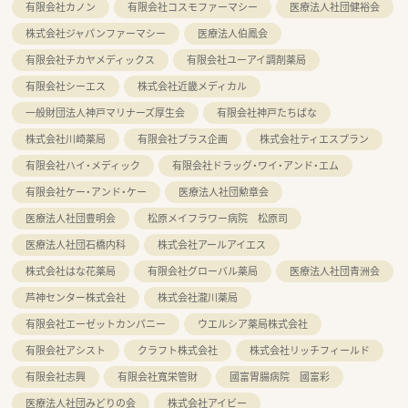
有限会社カノン
有限会社コスモファーマシー
医療法人社団健裕会
株式会社ジャパンファーマシー
医療法人伯鳳会
有限会社チカヤメディックス
有限会社ユーアイ調剤薬局
有限会社シーエス
株式会社近畿メディカル
一般財団法人神戸マリナーズ厚生会
有限会社神戸たちばな
株式会社川崎薬局
有限会社プラス企画
株式会社ティエスプラン
有限会社ハイ・メディック
有限会社ドラッグ・ワイ・アンド・エム
有限会社ケー・アンド・ケー
医療法人社団勲章会
医療法人社団豊明会
松原メイフラワー病院 松原司
医療法人社団石橋内科
株式会社アールアイエス
株式会社はな花薬局
有限会社グローバル薬局
医療法人社団青洲会
芦神センター株式会社
株式会社瀧川薬局
有限会社エーゼットカンパニー
ウエルシア薬局株式会社
有限会社アシスト
クラフト株式会社
株式会社リッチフィールド
有限会社志興
有限会社寬栄管財
國富胃腸病院 國富彩
医療法人社団みどりの会
株式会社アイビー