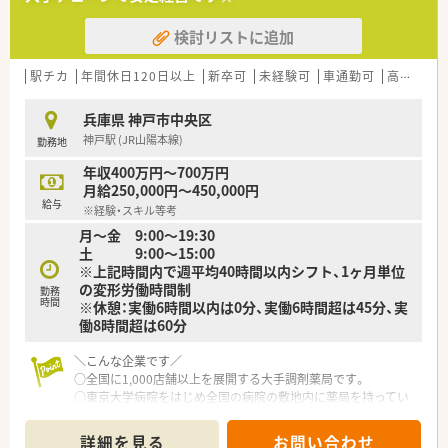
安心して長く働けるホワイトな環境が整っています。
検討リストに追加
【こんな方にオススメ】
■充実した教育制度のもとで最新の医療知識を学び、薬剤師とし
てのスキルアップを本気で目指したい方に最適です。
駅チカ
年間休日120日以上
新卒可
未経験可
車通勤可
高給与(600万円以上)
■安定した経営基盤を持つ業界トップクラスの企業で、腰を据え
て長く安心して働き続けたいと考える方におすすめです。
兵庫県 神戸市中央区
■手厚い福利厚生や借上社宅制度を利用して、新しい土地での生
神戸駅 (JR山陽本線)
勤務地
活とやりがいのある仕事を両立させたい方にぴったりです。
年収400万円～700万円
【やりがい/おすすめポイント】
月給250,000円～450,000円
■外部の就職企業人気ランキングで第1位に選ばれるなど、多方
給与
※経験・スキル等考
面から高く評価されている魅力的な職場です。
月～金 9:00〜19:30
■豊富な研修カリキュラムや大学病院での実務研修など、他では
土 9:00〜15:00
経験できないような学びの機会が多数用意されています。
※上記時間内で週平均40時間以内シフト、1ヶ月単位
■一人暮らしの方から子育て世代まで、ライフステージの変化に
の変形労働時間制
合わせた手厚いサポートを受けられるのが最大の魅力です。
勤務
時間
※休憩：実働6時間以内は0分、実働6時間超は45分、実
働8時間超は60分
＼こんな企業です／
○全国に1,000店舗以上を展開する大手調剤薬局です。
○東京大学病院をはじめ全国の病院の敷地内に薬局を持ってい
ます。
病診薬連携を強化することで、地域にお住いの患者様に高度な医
詳細を見る
お問い合わせ