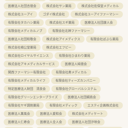
医療法人社団吉徳会
株式会社サン薬局
株式会社佐保堂メディカル
株式会社ユーアイ
ゴダイ株式会社
株式会社ユーアイファーマシー
有限会社タカハシ薬局
株式会社スギ薬局
医療法人社団康人会
有限会社メディカルノブ
有限会社北神ファーマシー
医療法人社団和敬会
株式会社アイメディクス
有限会社ぽぷら薬局
株式会社楠公堂薬局
株式会社エフピー
株式会社ロイヤルサイエンス
有限会社ひまわり薬局
株式会社アキメディカルサービス
医療法人純徳会
関西ファーマシー有限会社
有限会社寿メディカル
有限会社メディカルライフ
有限会社ティーズカンパニー
特定医療法人財団 清良会
有限会社グローバルシステム
有限会社グリーンエンタープライズ
医療法人社団綱島会
有限会社ヤギ調剤薬局
有限会社メディック
エスティ企画株式会社
医療法人薫風会
医療法人愛和会
株式会社メディケート
医療法人仁寿会
医療法人全人会
医療法人社団汐咲会