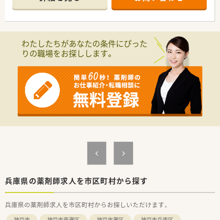
療の提供を実現しています。
○全店「同一の機械・システム」を採用しており、且つ処方箋の応
需内容が多岐にわたる（敷地内・病院門前・医療モール・CL門前）
ので、スキルUPしたい方にはお勧めもです。
○長期就業＆自己研讃を続ける事で給与があがる仕組みになっ
わたしたちがあなたの条件にぴった
ており、将来的に高年収も狙う事が出来ます。
りの職場をお探しします。
○インターネットを使って処方薬の飲み方を遠隔指導する「オン
ライン服薬指導」、今後も病院の「敷地内薬局」の推進、女性客の
取り込みを狙う店舗でデザインの一新。
M&Aによる店舗拡大と業界のリーディングカンパニーとして成
長を続けています。
○どの店舗も、最新システムが整っています！
＼福利厚生／
〇「社員第一主義」を掲げている同社では、福利厚生面が手厚く
年間休日120日以上、「連続休暇制度（年に1回、最大9連休を取得
できる制度）」等
プライベートも充実出来る様にワークライフバランスを後押し
してくれる制度が充実しています。
〇社員割引制度、財形貯蓄制度、スポーツジム優待等が受けられ
る他、提携の保養施設は全国に40ヵ所あります。
兵庫県の薬剤師求人を市区町村から探す
〇産休・育休・時短勤務者2,097人以上等、どれも業界トップクラ
スの実績!
兵庫県の薬剤師求人を市区町村からお探しいただけます。
産休、育休取得はもちろんのこと、育児短時間勤務制度を実施
育児休業より復帰後、1日最大2時間短縮して勤務できる制度で
神戸市
神戸市東灘区
神戸市灘区
神戸市兵庫区