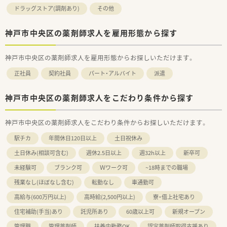
ドラッグストア(調剤あり)
その他
神戸市中央区の薬剤師求人を雇用形態から探す
神戸市中央区の薬剤師求人を雇用形態からお探しいただけます。
正社員
契約社員
パート・アルバイト
派遣
神戸市中央区の薬剤師求人をこだわり条件から探す
神戸市中央区の薬剤師求人をこだわり条件からお探しいただけます。
駅チカ
年間休日120日以上
土日祝休み
土日休み(相談可含む)
週休2.5日以上
週32h以上
新卒可
未経験可
ブランク可
Ｗワーク可
~18時までの職場
残業なし(ほぼなし含む)
転勤なし
車通勤可
高給与(600万円以上)
高時給(2,500円以上)
寮・借上社宅あり
住宅補助(手当)あり
託児所あり
60歳以上可
新規オープン
管理職
管理薬剤師
扶養内勤務OK
認定薬剤師取得支援あり