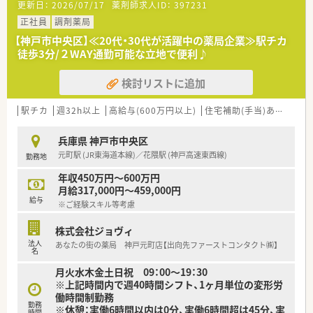
更新日：
2026/07/17
薬剤師求人ID：
397231
＼休日休暇・福利厚生について／
■年間休日は113日、半日＋半日で1日休みというカウントはせ
正社員
調剤薬局
ず、1日単位でのお休みです。
【神戸市中央区】≪20代・30代が活躍中の薬局企業≫駅チカ
■産前・産後休暇・育児休暇（子が最長2歳まで）の他、介護休暇・
徒歩3分/２WAY通勤可能な立地で便利♪
看護休暇などございます。
■時短勤務はお子様が小学校を卒業するまで利用可能です。
検討リストに追加
■会社都合でのご自宅からの通勤ができない場合は、社宅制度
（規定あり）も適用されます。
駅チカ
週32h以上
高給与(600万円以上)
住宅補助(手当)あり
新規
＼こんな会社です／
■全国に店舗展開をしている大手調剤・ドラッグストアの企業で
兵庫県 神戸市中央区
す。
元町駅 (JR東海道本線)／花隈駅 (神戸高速東西線)
勤務地
■調剤事業を中心に、OTC販売・在宅・訪問看護など、ヘルスケア
事業を手掛けています。
年収450万円～600万円
月給317,000円～459,000円
給与
※ご経験スキル等考慮
株式会社ジョヴィ
法人
あなたの街の薬局 神戸元町店【出向先ファーストコンタクト㈱】
名
月火水木金土日祝 09：00～19：30
※上記時間内で週40時間シフト、1ヶ月単位の変形労
働時間制勤務
勤務
※休憩：実働6時間以内は0分、実働6時間超は45分、実
時間