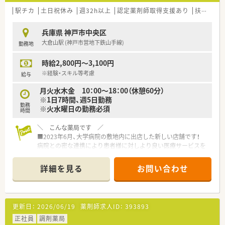
（規定あり）も適用されます。
駅チカ
土日祝休み
週32h以上
認定薬剤師取得支援あり
扶養内勤務OK
＼こんな会社です／
■全国に店舗展開をしている大手調剤・ドラッグストアの企業で
兵庫県 神戸市中央区
す。
大倉山駅 (神戸市営地下鉄山手線)
勤務地
■調剤事業を中心に、OTC販売・在宅・訪問看護など、ヘルスケア
事業を手掛けています。
時給2,800円～3,100円
※経験・スキル等考慮
給与
月火水木金 10：00～18：00（休憩60分）
※1日7時間、週5日勤務
勤務
※火水曜日の勤務必須
時間
＼ こんな薬局です ／
■2023年6月、大学病院の敷地内に出店した新しい店舗です！
病院との密な連携により患者様に対しより良い医療サービスを
提供することを目標に掲げております。
■平日18時まで！土日祝お休み予定のワークライフバランスの
詳細を見る
お問い合わせ
取りやすい店舗
＼派遣スタッフの皆さまへ充実した
福利厚生・特典をご用意しております！／
更新日：
2026/06/19
薬剤師求人ID：
393893
■社会保険完備（就業条件による）。
■就業日は当社負担にて薬剤師賠償責任保険
正社員
調剤薬局