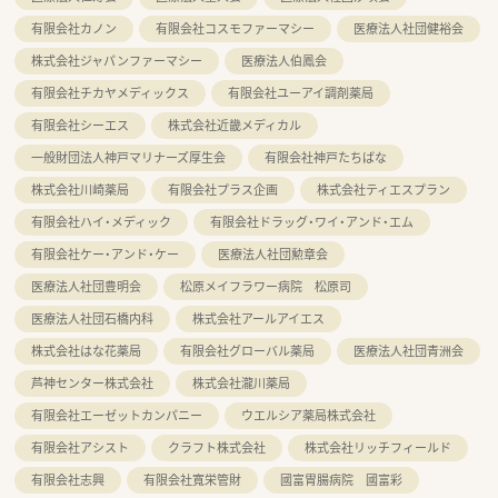
有限会社カノン
有限会社コスモファーマシー
医療法人社団健裕会
株式会社ジャパンファーマシー
医療法人伯鳳会
有限会社チカヤメディックス
有限会社ユーアイ調剤薬局
有限会社シーエス
株式会社近畿メディカル
一般財団法人神戸マリナーズ厚生会
有限会社神戸たちばな
株式会社川崎薬局
有限会社プラス企画
株式会社ティエスプラン
有限会社ハイ・メディック
有限会社ドラッグ・ワイ・アンド・エム
有限会社ケー・アンド・ケー
医療法人社団勲章会
医療法人社団豊明会
松原メイフラワー病院 松原司
医療法人社団石橋内科
株式会社アールアイエス
株式会社はな花薬局
有限会社グローバル薬局
医療法人社団青洲会
芦神センター株式会社
株式会社瀧川薬局
有限会社エーゼットカンパニー
ウエルシア薬局株式会社
有限会社アシスト
クラフト株式会社
株式会社リッチフィールド
有限会社志興
有限会社寬栄管財
國富胃腸病院 國富彩