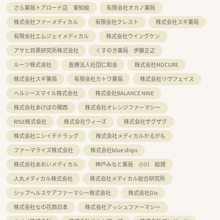
さら薬局トアロード店 東知絵
有限会社オカノ薬局
株式会社ファーメディカル
有限会社クレスト
株式会社スギ薬局
有限会社エムジェイメディカル
株式会社ウイングケン
アサヒ目黒研究所株式会社
くすのき薬局 伊藤正之
ルーツ株式会社
医療法人社団仁和会
株式会社MDCURE
株式会社スギ薬局
有限会社カトウ薬局
株式会社リヴフェイス
ヘルシースマイル株式会社
株式会社BALANCE NINE
株式会社あけぼの関西
株式会社オレンジファーマシー
RISE株式会社
株式会社ウィーズ
株式会社ザグザグ
株式会社ニシイチドラッグ
株式会社メディカルかるがも
ファーマライズ株式会社
株式会社blue ships
株式会社あおいメディカル
神戸みなと薬局 小川 絵理
人丸メディカル株式会社
株式会社メディカル総合研究所
シップヘルスケアファーマシー株式会社
株式会社Dix
株式会社なの花西日本
株式会社アッシュファーマシー