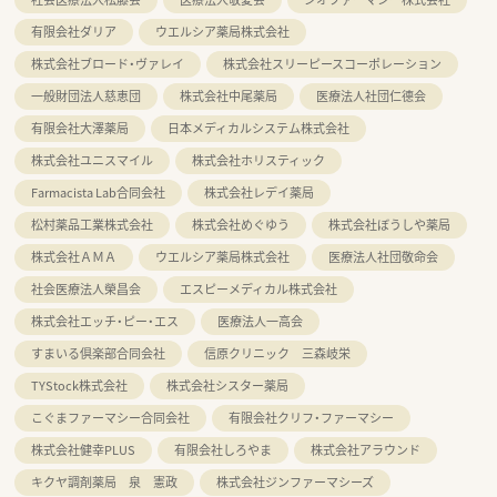
有限会社ダリア
ウエルシア薬局株式会社
株式会社ブロード・ヴァレイ
株式会社スリーピースコーポレーション
一般財団法人慈恵団
株式会社中尾薬局
医療法人社団仁德会
有限会社大澤薬局
日本メディカルシステム株式会社
株式会社ユニスマイル
株式会社ホリスティック
Farmacista Lab合同会社
株式会社レデイ薬局
松村薬品工業株式会社
株式会社めぐゆう
株式会社ぼうしや薬局
株式会社ＡＭＡ
ウエルシア薬局株式会社
医療法人社団敬命会
社会医療法人榮昌会
エスピーメディカル株式会社
株式会社エッチ・ピー・エス
医療法人一高会
すまいる倶楽部合同会社
信原クリニック 三森岐栄
TYStock株式会社
株式会社シスター薬局
こぐまファーマシー合同会社
有限会社クリフ・ファーマシー
株式会社健幸PLUS
有限会社しろやま
株式会社アラウンド
キクヤ調剤薬局 泉 憲政
株式会社ジンファーマシーズ