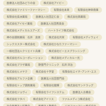
医療法人社団みどりの会
株式会社アイビー
株式会社ファミリーファーマシー
有限会社未来
有限会社神幸商事
有限会社長洲薬局
医療法人社団正仁会
株式会社西薬局
株式会社アイセイ薬局
医療法人社団秀英会
株式会社メディカルユアーズ
ハートライフ株式会社
神の谷調剤薬局 石井 良男
株式会社共栄
有限会社メディウェイ
シックススター株式会社
株式会社ひなたファーマシー
一般社団法人クリエイト兵庫
株式会社ビーエスプランニング
株式会社ガルコーポレーション
株式会社メディカル一光
株式会社プラザ薬局
野里門クリニック 石井 洋治
株式会社ヒメヤク
株式会社十字堂
有限会社エイチ・アンド・エス
有限会社アルファ企画
医療法人社団普門会
有限会社トップ調剤薬局
有限会社龍輝
株式会社サンドラッグ
株式会社ジョヴィ
有限会社ライフシステム
医療法人古橋会
株式会社フタバ
株式会社アイリス
ファルメディコ株式会社
社会医療法人松藤会
医療法人敬愛会
ジオファーマシー株式会社