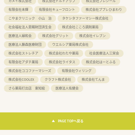
カメイ株式会社
株式会社ドルトアップ
株式会社プレジール
有限会社未輝
有限会社キューフロント
株式会社ププレひまわり
こやまクリニック 小山 治
タケシタファーマシー株式会社
社会福祉法人恩賜財団済生会
株式会社こころ調剤薬局
医療法人縁和会
株式会社グリット
株式会社イレブン
医療法人藤森医療財団
ウエルシア薬局株式会社
株式会社ストレチア
株式会社わたや薬局
社会医療法人三栄会
有限会社アダチ薬局
株式会社ライタス
株式会社はーとふる
株式会社ココファーマシーズ
有限会社ウィリング
株式会社COOLEX
クラフト株式会社
株式会社てんま
さら薬局打出店 東知絵
医療法人佑健会
PAGE TOPへ戻る