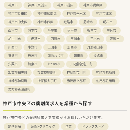
■年間休日は116日あり、夏季休暇や年末年始休暇もしっかりと
神戸市
神戸市東灘区
神戸市灘区
神戸市兵庫区
確保されています。
神戸市長田区
神戸市須磨区
神戸市垂水区
神戸市北区
神戸市中央区
神戸市西区
姫路市
尼崎市
明石市
西宮市
洲本市
芦屋市
伊丹市
相生市
豊岡市
加古川市
赤穂市
西脇市
宝塚市
三木市
高砂市
川西市
小野市
三田市
加西市
丹波篠山市
養父市
丹波市
南あわじ市
朝来市
淡路市
宍粟市
加東市
たつの市
川辺郡猪名川町
加古郡稲美町
加古郡播磨町
神崎郡市川町
神崎郡福崎町
神崎郡神河町
揖保郡太子町
赤穂郡上郡町
佐用郡佐用町
美方郡新温泉町
神戸市中央区の薬剤師求人を業種から探す
神戸市中央区の薬剤師求人を業種からお探しいただけます。
調剤薬局
病院・クリニック
企業
ドラッグストア