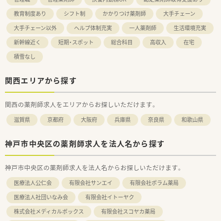
教育制度あり
シフト制
かかりつけ薬剤師
大手チェーン
大手チェーン以外
ヘルプ体制充実
一人薬剤師
生活環境充実
新幹線近く
短期・スポット
総合科目
高収入
在宅
積雪なし
関西エリアから探す
関西の薬剤師求人をエリアからお探しいただけます。
滋賀県
京都府
大阪府
兵庫県
奈良県
和歌山県
神戸市中央区の薬剤師求人を法人名から探す
神戸市中央区の薬剤師求人を法人名からお探しいただけます。
医療法人公仁会
有限会社サンエイ
有限会社ポラム薬局
医療法人社団いなみ会
有限会社イトーヤク
株式会社メディカルボックス
有限会社スコヤカ薬局