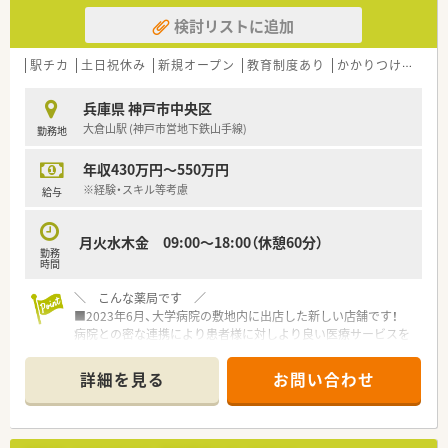
検討リストに追加
駅チカ
土日祝休み
新規オープン
教育制度あり
かかりつけ薬剤師
兵庫県 神戸市中央区
大倉山駅 (神戸市営地下鉄山手線)
勤務地
年収430万円～550万円
※経験・スキル等考慮
給与
月火水木金 09:00～18:00（休憩60分）
勤務
時間
＼ こんな薬局です ／
■2023年6月、大学病院の敷地内に出店した新しい店舗です！
病院との密な連携により患者様に対しより良い医療サービスを
提供することを目標に掲げております。
■平日18時まで！土日祝お休み予定のワークライフバランスの
詳細を見る
お問い合わせ
取りやすい店舗
■オープニングスタッフとして薬局の立上げ業務から携われる
環境です！