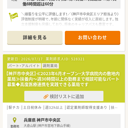
働8時間超は60分
＼頑張りを公平に評価します！／（神戸市中央区エリア担当より）
評価制度が明確で、年齢に関係なく実績が収入に直結します。独
立支援制度も完備しており、将来のキャリアパスも豊富です。
【店舗情報と応需状況について】
詳細を見る
お問い合わせ
■最寄り駅から徒歩3分のアーケード内に位置しており、雨の日
でも濡れずに快適な通勤が可能な好立地の店舗です。
■主に小児科や眼科からの処方箋を1日30〜40枚ほど応需して
おり、専門的な知識を深められる環境が整っています。
更新日：
2026/07/17
薬剤師求人ID：
528321
■処方箋の応需に加えて、充実した日用品や一般用医薬品を取り
揃えており、幅広い地域住民のニーズに応えています。
パート・アルバイト
調剤薬局
【神戸市中央区】≪2023年6月オープン・大学病院内の敷地内
【法人特徴について】
薬局≫扶養内～週30時間以上の勤務まで相談可能なパート
■大規模なチェーン事業を展開する安定した企業基盤を持ち、そ
募集◆高度医療連携を実践できる薬局です
の長年培ったノウハウを調剤薬局運営に活かしています。
■後継者問題に悩む薬局の事業継承サポートも積極的に行って
検討リストに追加
おり、地域医療の維持と拡大に貢献し続ける成長企業です。
■現場と本部の距離が近く、個々の意見が通りやすい風通しの良
い社風であり、アットホームな雰囲気の中で働けます。
駅チカ
土日祝休み
週32h以上
認定薬剤師取得支援あり
扶養内勤務OK
【求人情報について】
兵庫県 神戸市中央区
■正社員としてご勤務いただける方を募集しており、ご経験やス
大倉山駅 (神戸市営地下鉄山手線)
勤務地
キルに応じて年収600万円までの高水準な提示が可能です。