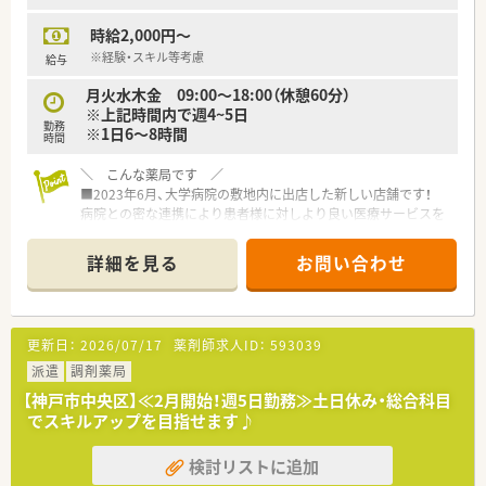
■年間休日は116日設けられており、完全週休2日制でしっかり
時給2,000円～
と体を休めながらメリハリをつけてご勤務いただけます。
■営業時間は毎日9時から19時30分までとなっており、シフト制
※経験・スキル等考慮
給与
による勤務で柔軟な働き方を実現できる職場環境です。
月火水木金 09:00～18:00（休憩60分）
※上記時間内で週4~5日
【こんな方が活躍中】
勤務
※1日6～8時間
■調剤未経験からスタートした若手薬剤師も、充実した研修と先
時間
輩の丁寧な指導のもとで着実にスキルを身につけています。
■仕事と家庭の両立を目指すママさん薬剤師も、有給休暇の取り
＼ こんな薬局です ／
やすさや柔軟なシフトのおかげでイキイキと働いています。
■2023年6月、大学病院の敷地内に出店した新しい店舗です！
■将来の独立という明確な目標を持つ薬剤師が、経営ノウハウを
病院との密な連携により患者様に対しより良い医療サービスを
実践的に学びながらモチベーション高く業務に取り組んでいま
提供することを目標に掲げております。
す。
■平日18時まで！土日祝お休み予定のワークライフバランスの
詳細を見る
お問い合わせ
取りやすい店舗
■オープニングスタッフとして薬局の立上げ業務から携われる
環境です！
更新日：
2026/07/17
薬剤師求人ID：
593039
＼休日休暇・福利厚生について／
■年間休日は113日、半日＋半日で1日休みというカウントはせ
派遣
調剤薬局
ず、1日単位でのお休みです。
【神戸市中央区】≪2月開始！週5日勤務≫土日休み・総合科目
■産前・産後休暇・育児休暇（子が最長2歳まで）の他、介護休暇・
でスキルアップを目指せます♪
看護休暇などございます。
■時短勤務はお子様が小学校を卒業するまで利用可能です。
検討リストに追加
■会社都合でのご自宅からの通勤ができない場合は、社宅制度