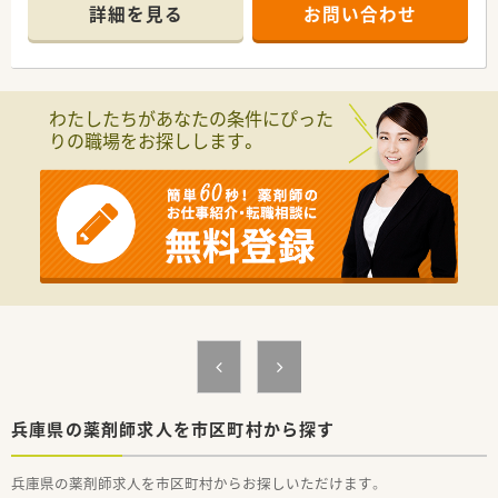
ら40枚応需します。
詳細を見る
お問い合わせ
■薬剤師3名に加えて事務員も配置されており、枚数に対して手
厚い人員体制です。
【募集背景と求める人物像について】
■事業拡大に伴い、将来的に店舗運営や管理を任せられる意欲的
わたしたちがあなたの条件にぴった
な方を募集します。
りの職場をお探しします。
■独立志向をお持ちの方や、新しい業態での店舗作りに興味があ
る方を歓迎します。
■経験を活かして高年収を目指したい方や、キャリアアップを望
む方に最適です。
【法人特徴について】
■ボランタリーチェーン事業を行う企業が母体で、新しい薬局モ
デルを構築中です。
■都市型ドラッグストアの機能を持ち、物販やサービスで集客を
図る戦略があります。
■独立支援を前提とした店舗運営を行っており、将来の経営者育
成に注力しています。
【求人情報について】
■年収は450万円から600万円の範囲で、経験や能力を考慮して
兵庫県の薬剤師求人を市区町村から探す
決定されます。
■明確なランク制度による評価があり、実績に応じてしっかりと
兵庫県の薬剤師求人を市区町村からお探しいただけます。
昇給・賞与が出ます。