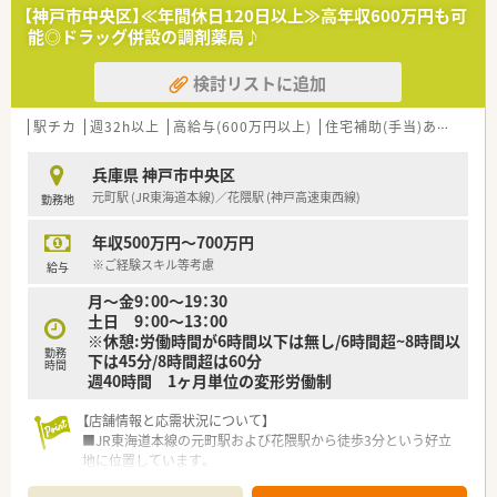
が適用されますので、 安心してご就業いただけます。
【神戸市中央区】≪年間休日120日以上≫高年収600万円も可
■有休休暇（6ヶ月以上勤務）や夏季休暇、慶弔休暇も取得できま
能◎ドラッグ併設の調剤薬局♪
す。
■勤務評価により時給アップがあります。
検討リストに追加
≪こんな方にオススメ！≫
・転職活動中にブランクを空けたくない方
駅チカ
週32h以上
高給与(600万円以上)
住宅補助(手当)あり
新規
・様々な薬局で経験を積みたい方
・転居や留学の予定があり、期間を区切って働きたい方
兵庫県 神戸市中央区
・高時給で効率的に働きたい方
元町駅 (JR東海道本線)／花隈駅 (神戸高速東西線)
勤務地
派遣のメリットを使って働いてみませんか。
年収500万円～700万円
また、非公開の派遣求人もありますのでご希望に合わせてご紹介
いたします！
※ご経験スキル等考慮
給与
ご不明な点などは詳しくご説明いたしますので、お気軽にお問い
月～金9：00～19：30
合わせください☆
土日 9：00～13：00
※休憩:労働時間が6時間以下は無し/6時間超~8時間以
勤務
下は45分/8時間超は60分
時間
週40時間 1ヶ月単位の変形労働制
【店舗情報と応需状況について】
■JR東海道本線の元町駅および花隈駅から徒歩3分という好立
地に位置しています。
■処方箋は小児科をメインに眼科や精神科など1日平均30枚か