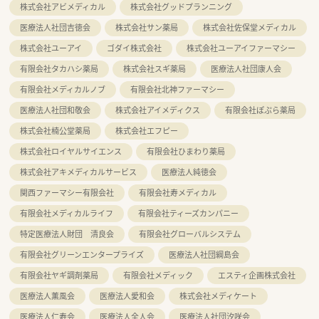
株式会社アビメディカル
株式会社グッドプランニング
医療法人社団吉徳会
株式会社サン薬局
株式会社佐保堂メディカル
株式会社ユーアイ
ゴダイ株式会社
株式会社ユーアイファーマシー
有限会社タカハシ薬局
株式会社スギ薬局
医療法人社団康人会
有限会社メディカルノブ
有限会社北神ファーマシー
医療法人社団和敬会
株式会社アイメディクス
有限会社ぽぷら薬局
株式会社楠公堂薬局
株式会社エフピー
株式会社ロイヤルサイエンス
有限会社ひまわり薬局
株式会社アキメディカルサービス
医療法人純徳会
関西ファーマシー有限会社
有限会社寿メディカル
有限会社メディカルライフ
有限会社ティーズカンパニー
特定医療法人財団 清良会
有限会社グローバルシステム
有限会社グリーンエンタープライズ
医療法人社団綱島会
有限会社ヤギ調剤薬局
有限会社メディック
エスティ企画株式会社
医療法人薫風会
医療法人愛和会
株式会社メディケート
医療法人仁寿会
医療法人全人会
医療法人社団汐咲会