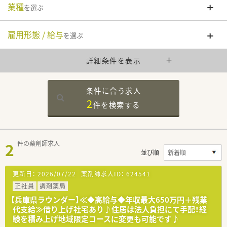
業種
を選ぶ
雇用形態 / 給与
を選ぶ
詳細条件を表示
条件に合う求人
2
件を
検索する
2
件の薬剤師求人
並び順
更新日：
2026/07/22
薬剤師求人ID：
624541
正社員
調剤薬局
【兵庫県ラウンダー】≪◆高給与◆年収最大650万円＋残業
代支給≫借り上げ社宅あり♪住居は法人負担にて手配！経
験を積み上げ地域限定コースに変更も可能です♪