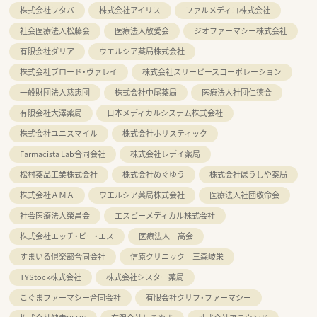
株式会社フタバ
株式会社アイリス
ファルメディコ株式会社
社会医療法人松藤会
医療法人敬愛会
ジオファーマシー株式会社
有限会社ダリア
ウエルシア薬局株式会社
株式会社ブロード・ヴァレイ
株式会社スリーピースコーポレーション
一般財団法人慈恵団
株式会社中尾薬局
医療法人社団仁德会
有限会社大澤薬局
日本メディカルシステム株式会社
株式会社ユニスマイル
株式会社ホリスティック
Farmacista Lab合同会社
株式会社レデイ薬局
松村薬品工業株式会社
株式会社めぐゆう
株式会社ぼうしや薬局
株式会社ＡＭＡ
ウエルシア薬局株式会社
医療法人社団敬命会
社会医療法人榮昌会
エスピーメディカル株式会社
株式会社エッチ・ピー・エス
医療法人一高会
すまいる倶楽部合同会社
信原クリニック 三森岐栄
TYStock株式会社
株式会社シスター薬局
こぐまファーマシー合同会社
有限会社クリフ・ファーマシー