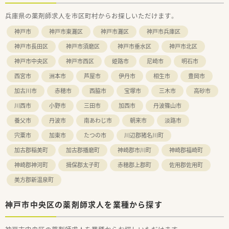
兵庫県の薬剤師求人を市区町村からお探しいただけます。
神戸市
神戸市東灘区
神戸市灘区
神戸市兵庫区
神戸市長田区
神戸市須磨区
神戸市垂水区
神戸市北区
神戸市中央区
神戸市西区
姫路市
尼崎市
明石市
西宮市
洲本市
芦屋市
伊丹市
相生市
豊岡市
加古川市
赤穂市
西脇市
宝塚市
三木市
高砂市
川西市
小野市
三田市
加西市
丹波篠山市
養父市
丹波市
南あわじ市
朝来市
淡路市
宍粟市
加東市
たつの市
川辺郡猪名川町
加古郡稲美町
加古郡播磨町
神崎郡市川町
神崎郡福崎町
神崎郡神河町
揖保郡太子町
赤穂郡上郡町
佐用郡佐用町
美方郡新温泉町
神戸市中央区の薬剤師求人を業種から探す