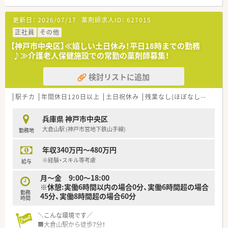
【募集背景と求める人物像について】
更新日：
2026/07/17
薬剤師求人ID：
627015
■店舗間の連携を強化し、より柔軟な人員体制を築くための増員
募集です。
正社員
その他
■様々な環境に柔軟に対応でき、どこでも高いパフォーマンスを
【神戸市中央区】≪嬉しい土日休み！平日18時までの勤務
発揮できる方を求めています。
♪≫介護老人保健施設での常勤の薬剤師募集！
■普通自動車運転免許をお持ちで、一人薬剤師としての勤務にも
対応可能な方を歓迎します。
検討リストに追加
【法人特徴について】
■大手薬局同士の合併により誕生した、安定した経営基盤を持つ
駅チカ
年間休日120日以上
土日祝休み
残業なし(ほぼなし含む)
全国規模の薬局チェーンです。
■全国勤務から自宅通勤まで4つの勤務コースがあり、ライフプ
兵庫県 神戸市中央区
ランに合わせた働き方が選べます。
大倉山駅 (神戸市営地下鉄山手線)
勤務地
■自己負担2割で利用できる手厚い借上げ社宅制度で、社員の生
活を強力にサポートします。
年収340万円～480万円
【勤務実態について】
※経験・スキル等考慮
給与
■月間の平均残業時間は約7時間と少なく、プライベートな時間
月～金 9:00～18:00
もしっかり確保できます。
※休憩:実働6時間以内の場合0分、実働6時間超の場合
■全店舗に最新の電子薬歴を導入しており、対人業務に集中でき
勤務
45分、実働8時間超の場合60分
る環境作りを進めています。
時間
■ラウンダーとして経験を積んだ後、希望に応じて自宅通勤コー
スへ変更することも可能です。
＼こんな環境です／
■大倉山駅から徒歩7分！