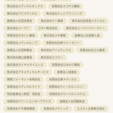
株式会社メディカルボックス
有限会社スコヤカ薬局
株式会社アビメディカル
株式会社グッドプランニング
医療法人社団吉徳会
株式会社サン薬局
株式会社佐保堂メディカル
株式会社ユーアイ
ゴダイ株式会社
株式会社ユーアイファーマシー
有限会社タカハシ薬局
株式会社スギ薬局
医療法人社団康人会
有限会社メディカルノブ
有限会社北神ファーマシー
医療法人社団和敬会
株式会社アイメディクス
有限会社ぽぷら薬局
株式会社楠公堂薬局
株式会社エフピー
株式会社ロイヤルサイエンス
有限会社ひまわり薬局
株式会社アキメディカルサービス
医療法人純徳会
関西ファーマシー有限会社
有限会社寿メディカル
有限会社メディカルライフ
有限会社ティーズカンパニー
特定医療法人財団 清良会
有限会社グローバルシステム
有限会社グリーンエンタープライズ
医療法人社団綱島会
有限会社ヤギ調剤薬局
有限会社メディック
エスティ企画株式会社