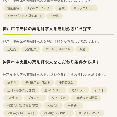
神戸市中央区の薬剤師求人を業種からお探しいただけます。
調剤薬局
病院・クリニック
企業
ドラッグストア
ドラッグストア(調剤あり)
その他
神戸市中央区の薬剤師求人を雇用形態から探す
神戸市中央区の薬剤師求人を雇用形態からお探しいただけます。
正社員
契約社員
パート・アルバイト
派遣
神戸市中央区の薬剤師求人をこだわり条件から探す
神戸市中央区の薬剤師求人をこだわり条件からお探しいただけます。
駅チカ
年間休日120日以上
土日祝休み
土日休み(相談可含む)
週休2.5日以上
週32h以上
新卒可
未経験可
ブランク可
Ｗワーク可
~18時までの職場
残業なし(ほぼなし含む)
転勤なし
車通勤可
高給与(600万円以上)
高時給(2,500円以上)
寮・借上社宅あり