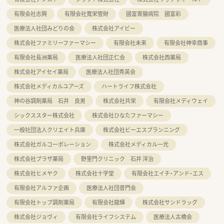
有限会社志興
有限会社寬栄管財
國富胃腸病院 國富彩
医療法人社団みどりの会
株式会社アイビー
株式会社ファミリーファーマシー
有限会社未来
有限会社神幸商事
有限会社長洲薬局
医療法人社団正仁会
株式会社西薬局
株式会社アイセイ薬局
医療法人社団秀英会
株式会社メディカルユアーズ
ハートライフ株式会社
神の谷調剤薬局 石井 良男
株式会社共栄
有限会社メディウェイ
シックススター株式会社
株式会社ひなたファーマシー
一般社団法人クリエイト兵庫
株式会社ビーエスプランニング
株式会社ガルコーポレーション
株式会社メディカル一光
株式会社プラザ薬局
野里門クリニック 石井 洋治
株式会社ヒメヤク
株式会社十字堂
有限会社エイチ・アンド・エス
有限会社アルファ企画
医療法人社団普門会
有限会社トップ調剤薬局
有限会社龍輝
株式会社サンドラッグ
株式会社ジョヴィ
有限会社ライフシステム
医療法人古橋会