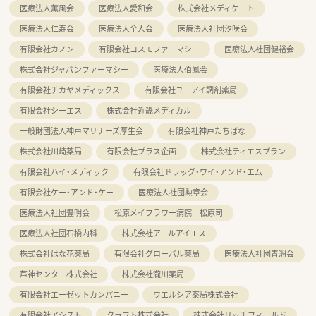
医療法人薫風会
医療法人愛和会
株式会社メディケート
医療法人仁寿会
医療法人全人会
医療法人社団汐咲会
有限会社カノン
有限会社コスモファーマシー
医療法人社団健裕会
株式会社ジャパンファーマシー
医療法人伯鳳会
有限会社チカヤメディックス
有限会社ユーアイ調剤薬局
有限会社シーエス
株式会社近畿メディカル
一般財団法人神戸マリナーズ厚生会
有限会社神戸たちばな
株式会社川崎薬局
有限会社プラス企画
株式会社ティエスプラン
有限会社ハイ・メディック
有限会社ドラッグ・ワイ・アンド・エム
有限会社ケー・アンド・ケー
医療法人社団勲章会
医療法人社団豊明会
松原メイフラワー病院 松原司
医療法人社団石橋内科
株式会社アールアイエス
株式会社はな花薬局
有限会社グローバル薬局
医療法人社団青洲会
芦神センター株式会社
株式会社瀧川薬局
有限会社エーゼットカンパニー
ウエルシア薬局株式会社
有限会社アシスト
クラフト株式会社
株式会社リッチフィールド