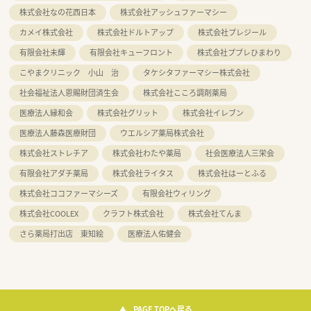
株式会社なの花西日本
株式会社アッシュファーマシー
カメイ株式会社
株式会社ドルトアップ
株式会社プレジール
有限会社未輝
有限会社キューフロント
株式会社ププレひまわり
こやまクリニック 小山 治
タケシタファーマシー株式会社
社会福祉法人恩賜財団済生会
株式会社こころ調剤薬局
医療法人縁和会
株式会社グリット
株式会社イレブン
医療法人藤森医療財団
ウエルシア薬局株式会社
株式会社ストレチア
株式会社わたや薬局
社会医療法人三栄会
有限会社アダチ薬局
株式会社ライタス
株式会社はーとふる
株式会社ココファーマシーズ
有限会社ウィリング
株式会社COOLEX
クラフト株式会社
株式会社てんま
さら薬局打出店 東知絵
医療法人佑健会
PAGE TOPへ戻る