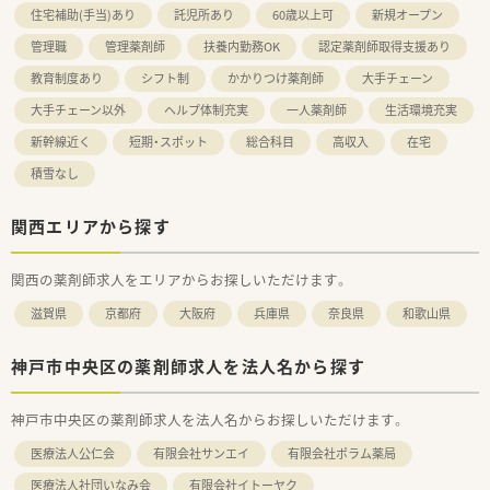
住宅補助(手当)あり
託児所あり
60歳以上可
新規オープン
管理職
管理薬剤師
扶養内勤務OK
認定薬剤師取得支援あり
教育制度あり
シフト制
かかりつけ薬剤師
大手チェーン
大手チェーン以外
ヘルプ体制充実
一人薬剤師
生活環境充実
新幹線近く
短期・スポット
総合科目
高収入
在宅
積雪なし
関西エリアから探す
関西の薬剤師求人をエリアからお探しいただけます。
滋賀県
京都府
大阪府
兵庫県
奈良県
和歌山県
神戸市中央区の薬剤師求人を法人名から探す
神戸市中央区の薬剤師求人を法人名からお探しいただけます。
医療法人公仁会
有限会社サンエイ
有限会社ポラム薬局
医療法人社団いなみ会
有限会社イトーヤク