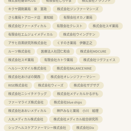
株式会社健幸PLUS
有限会社しろやま
株式会社アラウンド
キクヤ調剤薬局 泉 憲政
株式会社ジンファーマシーズ
さら薬局トアロード店 東知絵
有限会社オカノ薬局
株式会社ファーメディカル
有限会社クレスト
株式会社スギ薬局
有限会社エムジェイメディカル
株式会社ウイングケン
アサヒ目黒研究所株式会社
くすのき薬局 伊藤正之
ルーツ株式会社
医療法人社団仁和会
株式会社MDCURE
株式会社スギ薬局
有限会社カトウ薬局
株式会社リヴフェイス
ヘルシースマイル株式会社
株式会社BALANCE NINE
株式会社あけぼの関西
株式会社オレンジファーマシー
RISE株式会社
株式会社ウィーズ
株式会社ザグザグ
株式会社ニシイチドラッグ
株式会社メディカルかるがも
ファーマライズ株式会社
株式会社blue ships
株式会社あおいメディカル
神戸みなと薬局 小川 絵理
人丸メディカル株式会社
株式会社メディカル総合研究所
シップヘルスケアファーマシー株式会社
株式会社Dix