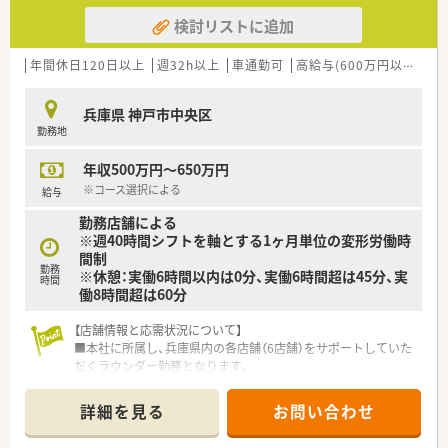
検討リストに追加
年間休日120日以上
週32h以上
車通勤可
高給与(600万円以上)
寮
兵庫県 神戸市中央区
勤務地
年収500万円～650万円
※コース選択による
給与
勤務店舗による
※週40時間シフトを軸とする1ヶ月単位の変形労働時
間制
勤務
※休憩：実働6時間以内は0分、実働6時間超は45分、実
時間
働8時間超は60分
【店舗情報と応需状況について】
■本社に所属し、兵庫県内の各店舗（6店舗）をサポートしていた
だくラウンダー勤務となります。
■配属される店舗によって応需科目や処方箋枚数、人員体制など
は様々です。
詳細を見る
お問い合わせ
■クリニック門前から大型店舗まで、多種多様な環境で経験を積
むことができるのが特徴です。