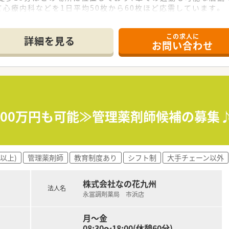
心療内科などを1日平均50枚から60枚ほど応需しています。
の体制で、事務スタッフも3名在籍しており協力して業務を行って
この求人に
詳細を見る
お問い合わせ
非常に少なく、定時後の時間を有効に活用できるワークライフバ
るシステムが導入されており、働いた分はしっかりと給与に反映
おり、入社3ヶ月後から付与されるなど取得しやすい環境が整っ
ープの一員として、九州および中国エリアで多数の店舗を運営し
数を持つグループの安定した経営基盤があり、安心して長く働け
600万円も可能≫管理薬剤師候補の募集
薬局の認定取得にも積極的で、地域医療への貢献を重視している
以上)
管理薬剤師
教育制度あり
シフト制
大手チェーン以外
株式会社なの花九州
法人名
永冨調剤薬局 市浜店
月～金
08:30～18:00(休憩60分)