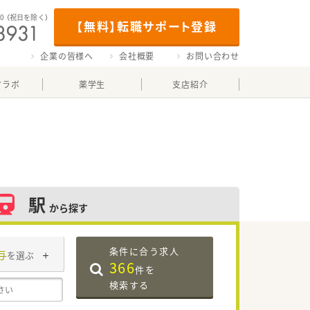
00
（祝日を除く）
【無料】転職サポート登録
企業の皆様へ
会社概要
お問い合わせ
マラボ
薬学生
支店紹介
駅
から探す
条件に合う求人
与
を選ぶ
366
件を
検索する