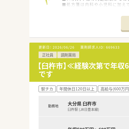
■処方箋は内科や小児科に加えて
■薬剤師は常時2名から2.5名
【勤務実態について】
■残業時間は月に5時間程度と
■1分単位で残業代が計算され
■有給休暇の取得も推奨されて
更新日：
2026/06/26
薬剤師求人ID：
669633
【法人特徴について】
正社員
調剤薬局
■全国規模で展開する大手グル
■業界トップクラスの加盟店舗
【臼杵市】≪経験次第で年収
■地域連携薬局や健康サポート
です
駅チカ
年間休日120日以上
高給与(600万円
大分県 臼杵市
勤務地
臼杵駅 (JR日豊本線)