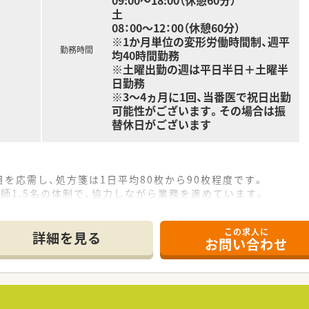
09:00〜18:00（休憩60分）
土
08：00～12：00（休憩60分）
※1か月単位の変形労働時間制、週平
勤務時間
均40時間勤務
※土曜出勤の週は平日半日＋土曜半
日勤務
※3～4ヵ月に1回、当番医で祝日出勤
可能性がございます。その場合は振
替休日がございます
を応需し、処方箋は1日平均80枚から90枚程度です。
師1.5名の体制で、協力しながら業務を進めています。
て】
この求人に
えた欠員補充のため、地域医療に貢献したい方を募集します。
詳細を見る
お問い合わせ
ながら、温かいコミュニケーションを大切にできる方を歓迎しま
調し、専門性を高めたいという向上心をお持ちの方を求めます。
分に考慮し、年収600万円から800万円を提示します。