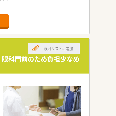
います。
ランスです。
されます。
ています。
検討リストに追加
ています。
ます。
♪眼科門前のため負担少なめ
法人です。