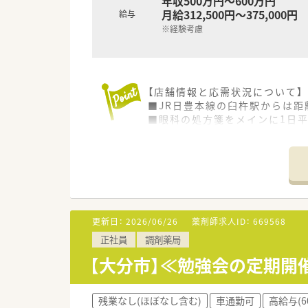
年収500万円～600万円
月給312,500円～375,000円
給与
※経験考慮
【店舗情報と応需状況について】
■JR日豊本線の臼杵駅からは距
■眼科の処方箋をメインに1日平
■薬剤師は常勤2名とパート1名
【法人特徴について】
■全国規模のネットワークを持
■最新の調剤機器や電子薬歴な
■地域医療を支えるため、健康
更新日：
2026/06/26
薬剤師求人ID：
669568
【勤務実態について】
正社員
調剤薬局
■年間休日は120日以上確保さ
■有給休暇の平均取得日数は9
【大分市】≪勉強会の定期開
■始業前の準備時間も勤務時間
残業なし(ほぼなし含む)
車通勤可
高給与(6