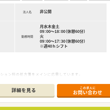
非公開
法人名
月水木金土
09：00～18：00（休憩60分）
火
勤務時間
09：00～17：30（休憩60分）
※週40ｈシフト
ーション科の処方箋をメインに応需しています。
あり、薬剤師は正社員2名体制で対応しています。
この求人に
詳細を見る
お問い合わせ
定した経営基盤を持ち、九州エリアで展開しています。
非常に低く、長く働きやすい環境が自慢の企業です。
薬局の認定取得にも、会社全体で積極的に取り組んでいます。