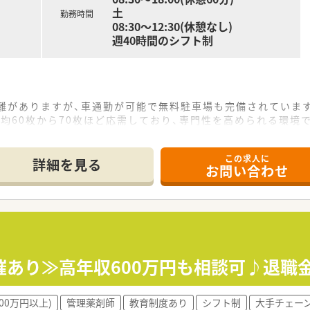
土
勤務時間
08:30～12:30(休憩なし)
週40時間のシフト制
離がありますが、車通勤が可能で無料駐車場も完備されていま
均60枚から70枚ほど応需しており、専門性を高められる環境
の複数名体制のため、1人当たりの業務負荷が分散され働きやす
この求人に
詳細を見る
お問い合わせ
つ大手グループの一員として、九州エリアでも強固な基盤を築い
どのDXを推進し、業務効率化と働きやすさの向上に注力してい
サポート薬局の認定取得や地域連携活動にも積極的に取り組んで
れており、仕事とプライベートのメリハリをつけて働くことがで
日以上と高く、休暇を取りやすい風土が醸成されているため安心
催あり≫高年収600万円も相談可♪退職
としてカウントされるなど、適正な労務管理が徹底されており信
00万円以上)
管理薬剤師
教育制度あり
シフト制
大手チェー