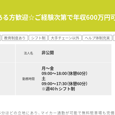
相談が可能であり、高収入を目指せる好条件の求人です。
れており、プライベートの時間も大切にできる環境です。
ある方歓迎☆ご経験次第で年収600万円
手当も充実しており、生活面も安心して働けます。
教育制度あり
シフト制
大手チェーン以外
ヘルプ体制充実
非公開
法人名
月～金
09:00～18:00（休憩60分）
土
勤務時間
09:00～17:30（休憩60分）
※週40ｈシフト制
5分ほどの立地にあり、マイカー通勤が可能で無料駐車場も完備