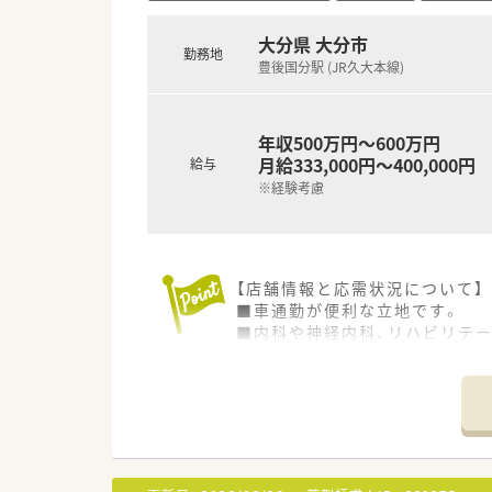
大分県 大分市
勤務地
豊後国分駅 (JR久大本線)
年収500万円～600万円
月給333,000円～400,000円
給与
※経験考慮
【店舗情報と応需状況について】
■車通勤が便利な立地です。
■内科や神経内科、リハビリテ
■1日の処方箋枚数は77枚程度
【法人特徴について】
■大手グループの一員として安
■3年未満の離職率は5％程度と
■地域連携薬局や健康サポート