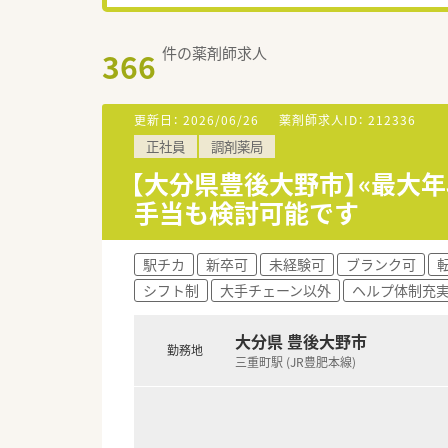
件の薬剤師求人
366
更新日：
2026/06/26
薬剤師求人ID：
212336
正社員
調剤薬局
【大分県豊後大野市】«最大年
手当も検討可能です
駅チカ
新卒可
未経験可
ブランク可
シフト制
大手チェーン以外
ヘルプ体制充
大分県 豊後大野市
勤務地
三重町駅 (JR豊肥本線)