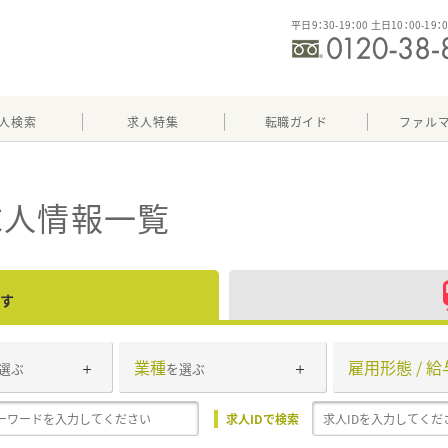
平日9：30-19：00 土日10：00-19：
人検索
求人特集
転職ガイド
ファル
求人情報一覧
す
業種
雇用形態 / 給
選ぶ
を選ぶ
求人IDで検索