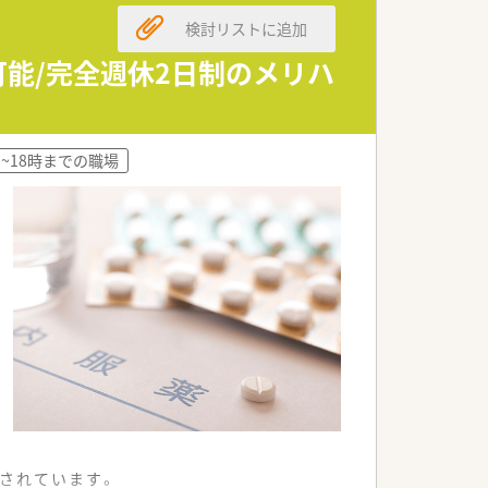
検討リストに追加
可能/完全週休2日制のメリハ
~18時までの職場
されています。