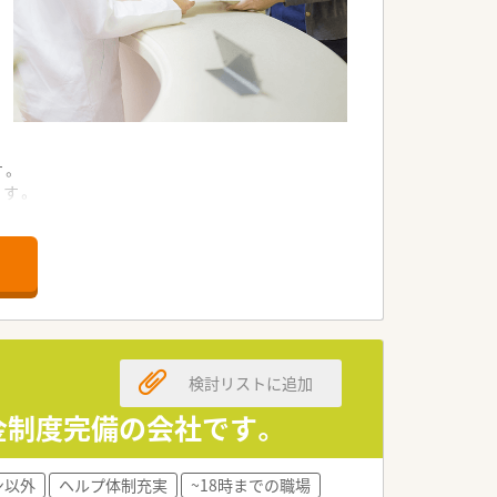
す。
です。
いです。
ています。
ます。
います。
検討リストに追加
きます。
です。
金制度完備の会社です。
頼できます。
ン以外
ヘルプ体制充実
~18時までの職場