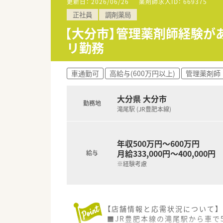
更新日：
2026/06/26
薬剤師求人ID：
669375
【求人情報について】
正社員
調剤薬局
■経験次第では年収600万円の
■年間休日は120日以上確保さ
【大分市】管理薬剤師経験が
■住宅手当や家族手当などの諸
リ勤務
車通勤可
高給与(600万円以上)
管理薬剤師
大分県 大分市
勤務地
滝尾駅 (JR豊肥本線)
年収500万円～600万円
月給333,000円～400,000円
給与
※経験考慮
【店舗情報と応需状況について】
■JR豊肥本線の滝尾駅から車で