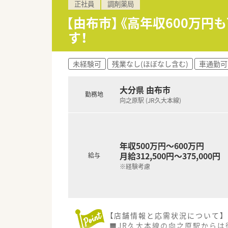
正社員
調剤薬局
■手厚い住宅手当や退職金制度
■日曜と祝日に加え、シフト制
【由布市】《高年収600万
す！
【こんな取り組みをしています】
■一人薬剤師の時間帯でも安全
■eラーニングや薬剤師会の勉
未経験可
残業なし(ほぼなし含む)
車通勤可
■薬局事業のみならず介護事業
■Iターン・Uターン歓迎！遠方
■住宅手当：月3万円支給です
大分県 由布市
勤務地
向之原駅 (JR久大本線)
年収500万円～600万円
月給312,500円～375,000円
給与
※経験考慮
【店舗情報と応需状況について】
■JR久大本線の向之原駅からは