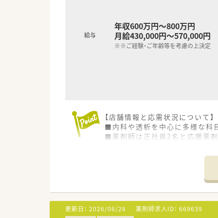
年収600万円～800万円
月給430,000円～570,000円
給与
※※ご経験・ご年齢等を考慮の上決定
【店舗情報と応需状況について】
■内科や透析を中心に多様な科目
■薬剤師は正社員2名と応援薬剤
【募集背景と求める人物像につい
■今回は組織体制の強化を見据
■患者様一人ひとりに寄り添い
■チームの一員として周囲と協
【求人情報について】
更新日：
2026/06/26
薬剤師求人ID：
669639
■これまでのご経験やスキルを十