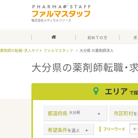
株式会社メディカルリソース
初めての方
求
薬剤師の転職・求人サイト ファルマスタッフ
大分県
大分県
の薬剤師転職・
エリア
で探
都道府県
市区町村
大分県
を
希望条件
フリーワード
を選ぶ