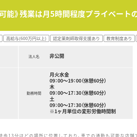
に加え、産休育休の取得実績も豊富で安心して働けます。
で休日が設定されており、プライベートの時間も確保できます。
円も可能》残業は月5時間程度プライベー
に業務を行えるよう、調剤過誤防止システムを導入しています。
強会への参加費用を補助し、継続的な学習を支援します。
高給与(600万円以上)
認定薬剤師取得支援あり
教育制度あり
も展開しており、地域包括ケアの一翼を担うことができます。
からの方は転居費用補助が上限20万円ございます。
非公開
法人名
月火水金
09：00～19：00（休憩60分）
木
09：00～17：30（休憩60分）
勤務時間
土
09：00～17：30（休憩60分）
※1ヶ月単位の変形労働時間制
徒歩13分ほどの場所に位置しており、車での通勤も可能な店舗