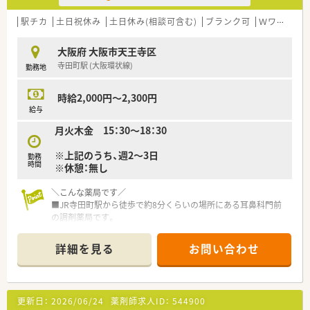
駅チカ
土日祝休み
土日休み(相談可含む)
ブランク可
Ｗワーク可
大阪府 大阪市天王寺区
寺田町駅 (大阪環状線)
勤務地
時給2,000円～2,300円
給与
月火木金 15：30～18：30
※上記のうち、週2～3日
勤務
時間
※休憩：無し
＼こんな薬局です／
■JR寺田町駅から徒歩で約8分くらいの場所にある耳鼻科門前
の調剤薬局です。
■2025年8月に新規開局となる綺麗な店舗♪
詳細を見る
お問い合わせ
＼こんな方におすすめです／
■少ない時間数から慣れていき、徐々に時間数を増やしていきた
いと考えている方。
更新日：
2026/06/24
薬剤師求人ID：
544900
＼こんな法人です／