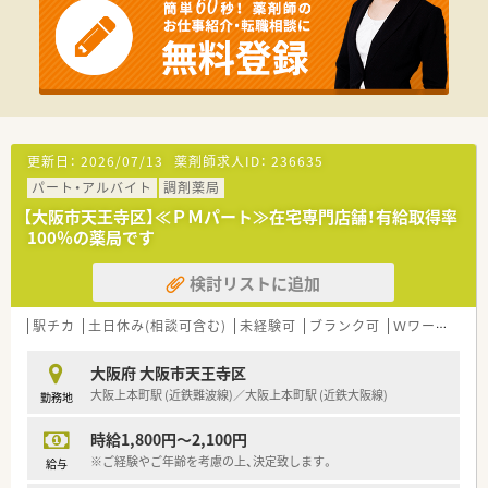
更新日：
2026/07/13
薬剤師求人ID：
236635
パート・アルバイト
調剤薬局
【大阪市天王寺区】≪ＰＭパート≫在宅専門店舗！有給取得率
100％の薬局です
検討リストに追加
駅チカ
土日休み(相談可含む)
未経験可
ブランク可
Ｗワーク可
大阪府 大阪市天王寺区
大阪上本町駅 (近鉄難波線)／大阪上本町駅 (近鉄大阪線)
勤務地
時給1,800円～2,100円
※ご経験やご年齢を考慮の上、決定致します。
給与