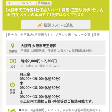
パート・アルバイト
調剤薬局
【大阪市天王寺区】社保加入パート募集！玉造駅徒歩1分♪内
科・在宅メインの薬局です！免許はなくてもOK
検討リストに追加
駅チカ
土日休み(相談可含む)
ブランク可
Ｗワーク可
積雪なし
大阪府 大阪市天王寺区
玉造駅 (大阪環状線)／玉造駅 (大阪メトロ長堀鶴見緑地線)
勤務地
時給2,000円～2,300円
※ご経験により決定いたします。
給与
月火金
09：00～19：00（休憩60分）
木
09：00～18：00（休憩60分）
勤務
土
時間
09：00～13：00（休憩00分）
※上記内で勤務日数・時間等はご相談可能です。
■大阪に2店舗展開していらっしゃる個人経営の調剤薬局です。