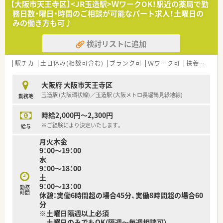
【大阪市天王寺区】<JR玉造駅>ＷワークOK！駅近の薬局で勤
■永く勤務されている方が多く、平均年齢は40～60代とベテラ
務日数・曜日・時間のご相談が可能なパート求人！土曜日の
ン薬剤師様も多数在籍されています。
みの働き方も可♪
＼＼ こんな薬局です ／／
検討リストに追加
■内科, 皮膚科, 眼科, 心療内科の処方箋を応需し40枚/日程度を
正社員1名の他ヘルプとパートで対応しています。
■一人薬剤師の時間が多い店舗となります。
駅チカ
土日休み(相談可含む)
ブランク可
Ｗワーク可
扶養内勤務OK
■谷町九丁目から徒歩2分とアクセス良好です。
大阪府 大阪市天王寺区
＼＼ こんな方にオススメ ／／
玉造駅 (大阪環状線)／玉造駅 (大阪メトロ長堀鶴見緑地線)
勤務地
■私生活と両立しながらご勤務したい方！
■平日AMのみでご勤務したい方！
時給2,000円～2,300円
■朝ゆっくりとご勤務したい方！
※ご経験により決定いたします。
給与
月火木金
9：00～19：00
水
9：00～18：00
土
9：00～13：00
勤務
時間
休憩：実働6時間超の場合45分、実働8時間超の場合60
分
※土曜日隔週以上必須
土曜日のみでもOK(隔週～毎週相談可)