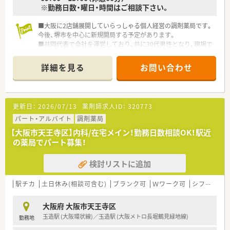
※勤務日数・曜日・時間はご相談下さい。
■大阪に2店舗展開していらっしゃる個人経営の調剤薬局です。
今後、堺市を中心に新規開局する予定があります。
■共同代表で会社を運営しており、共に30代男性となり、現場で
も勤務しています。
■居宅・施設に関わらず、在宅に積極的に注力していらっしゃる
詳細を見る
お問い合わせ
企業様です。
■2店舗とも駅から近く、通勤が便利な薬局です。
更新日：
2026/07/13
薬剤師求人ID：
320773
パート・アルバイト
調剤薬局
【大阪市天王寺区】内科/在宅メイン！勤務日数相談OK！駅近
の薬局でパート募集！
検討リストに追加
駅チカ
土日休み(相談可含む)
ブランク可
Ｗワーク可
シフト制
大阪府 大阪市天王寺区
玉造駅 (大阪環状線)／玉造駅 (大阪メトロ長堀鶴見緑地線)
勤務地