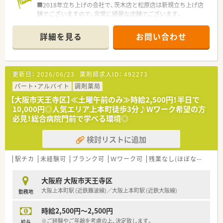
■2018年立ち上げの会社で、茨木店と松原店は新規立ち上げ店
舗でございますので、非常に綺麗な店舗でございます。
■現在の社長は、もともと現場で一薬剤師としてご勤務されてい
た方で譲渡のタイミングで社長になられました。
詳細を見る
お問い合わせ
そのため現場へのご理解が大変あり、周りの方からも大変信頼さ
れています。
■年間休日が120日以上あり、ライフワークバランスを大事にし
ながら、メリハリをつけて勤務が出来ます。有給取得率は100％
更新日：
2026/06/23
薬剤師求人ID：
492273
です。
■産育休の取得実績もあり、女性も長く働きやすい環境です。
パート・アルバイト
調剤薬局
■施設在宅に積極的に取り組んでいる調剤薬局でございます。
【大阪市天王寺区】≪土曜午前のみ≫時給2,500円！半日で
■担当している施設は99％の往診同行率があるそうで、若手に
10,000円◎人気エリア上本町徒歩3分♪Wワーク希望の方
は勉強になる環境が整っております。
必見！総合病院門前で学べる環境◎
■当社の一押しポイントはワークライフバランスであり、年間休
日120日以上でございます。
検討リストに追加
■現状3店舗の休日対応を1名のオンコールで対応しているた
め、日額10,000円でございます。1ヶ月に1回程度の対応になり
ますが、対応が発生した場合には、上記と別で1施設3,000円の支
駅チカ
未経験可
ブランク可
Ｗワーク可
残業なし(ほぼなし含む)
給がございます。
■年1回の全体会議(今年はZOOM)、花見やBBQ、忘年会も開催し
大阪府 大阪市天王寺区
ており、社内交流を図っております。
大阪上本町駅 (近鉄難波線)／大阪上本町駅 (近鉄大阪線)
勤務地
・・＊ こんな方におすすめ ＊・・
時給2,500円～2,500円
■新規立ち上げに携わりたい方
■新しい店舗で心機一転働きたい方
※ご経験やご年齢を考慮の上、決定致します。
給与