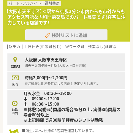
■大阪府吹田市に本社を置く調剤薬局を運営する法人です。調
パート・アルバイト
調剤薬局
剤薬局以外に飲食店も経営しており、「ガルル珈琲」「がるる氷」
【大阪市天王寺区】＜駅から徒歩3分＞市内からも市外からも
などの人気店を運営しています。
アクセス可能な内科門前薬局でのパート募集です！在宅に注
力している店舗です！
検討リストに追加
駅チカ
土日休み(相談可含む)
Ｗワーク可
残業なし(ほぼなし含む)
大阪府 大阪市天王寺区
四天王寺前夕陽ヶ丘駅 (大阪メトロ谷町線)
勤務地
時給2,000円～2,200円
※ご経験と勤務条件により考慮し決定いたします。
給与
月火水金 08：30～19：00
木 09：00～17：00
土 08：30～15：00
※休憩：実働6時間超の場合45分以上、実働8時間超の
勤務
時間
場合60分以上
※上記時間で週30時間程度のシフト制勤務
■蒲生、茨木、松原の3店舗を運営しています。