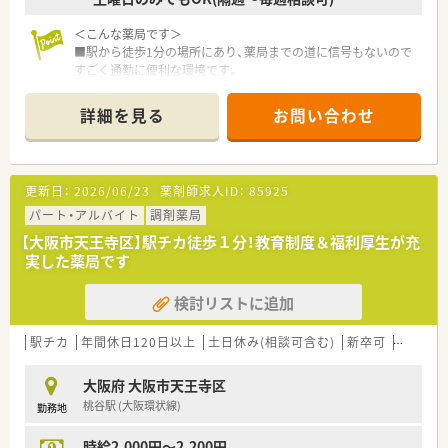
＜こんな薬局です＞
■駅から徒歩1分の場所にあり、薬局までの道に信号もないので
すごく通勤に便利な環境です。
■周りには商店街もあるので休憩時間や仕事終わりにも買いも
のができる環境が整っています。
詳細を見る
お問い合わせ
■調剤機械等の機械化に積極的に取り組んでいる薬局で、電子天
秤や全自動分包機、監査システム、iPadの導入など他にも様々な
機会を導入しています。
■調剤室は広くないですが、薬局は長方形型に広く待合もしっか
更新日：
2026/06/23
薬剤師求人ID：
85925
り確保されているのでゆとりを持って働ける環境が整っていま
す。
パート・アルバイト
調剤薬局
＜こんな企業です＞
【大阪市天王寺区】駅チカ徒歩１分！教育制度＆福利厚生が充
■大阪に薬局を3店舗展開している会社です。
実した薬局です
■居宅・施設に関わらず、在宅に積極的に注力していらっしゃる
企業様です。
検討リストに追加
■社内でのイベントが多く、社員の交流が多いため、雰囲気が良
いのが特徴です。
■全ての店舗で調剤機械等の機械の導入を積極的にされている
駅チカ
年間休日120日以上
土日休み(相談可含む)
新卒可
未経験
会社さんです。
＜こんな方にオススメ＞
大阪府 大阪市天王寺区
■Wワークで働き方をご希望の方。
桃谷駅 (大阪環状線)
勤務地
■自分の好きな時間、曜日でご勤務されたい方。
■土曜日隔週で働ける方。
時給2,000円～2,200円
■社内でのイベントごとなどに参加するのが好きな方。