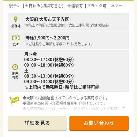
■企業年金制度や従業員持ち株制度英会話スクール補助やエク
駅チカ
土日休み(相談可含む)
未経験可
ブランク可
Ｗワーク可
シブ施設を会員価格で利用できたりと福利厚生も非常に充実し
ています。
大阪府 大阪市天王寺区
大阪上本町駅 (近鉄難波線)／大阪上本町駅 (近鉄大阪線)
勤務地
時給1,900円～2,200円
※ご経験やご年齢を考慮の上、決定致します。
給与
月～金
08：30～17：30（休憩60分）
09：00～18：00（休憩60分）
土
勤務
08：30～13：00（休憩00分）
時間
09：00～13：00（休憩00分）
※上記内で勤務曜日・時間はご相談可能
◆大阪で2店舗運営されていらっしゃる薬局様です。
◆調剤薬局経営～介護福祉事業も手掛けています。
◆在籍薬剤師さんは、20代～50代と幅広い年代の方が勤務して
います。
◆未経験～ブランクの方も活躍中です！
詳細を見る
お問い合わせ