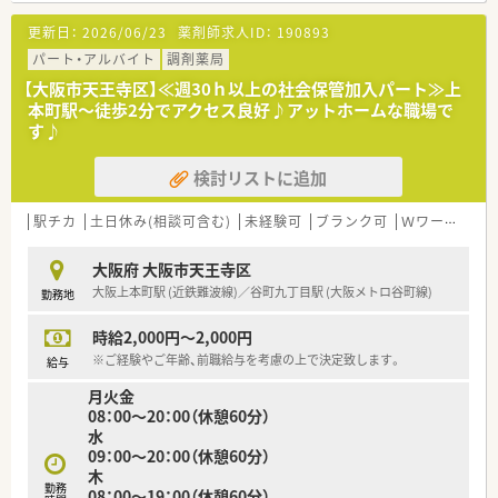
更新日：
2026/06/23
薬剤師求人ID：
190893
パート・アルバイト
調剤薬局
【大阪市天王寺区】≪週30ｈ以上の社会保管加入パート≫上
本町駅～徒歩2分でアクセス良好♪アットホームな職場で
す♪
検討リストに追加
駅チカ
土日休み(相談可含む)
未経験可
ブランク可
Ｗワーク可
大阪府 大阪市天王寺区
大阪上本町駅 (近鉄難波線)／谷町九丁目駅 (大阪メトロ谷町線)
勤務地
時給2,000円～2,000円
※ご経験やご年齢、前職給与を考慮の上で決定致します。
給与
月火金
08：00～20：00（休憩60分）
水
09：00～20：00（休憩60分）
木
勤務
08：00～19：00（休憩60分）