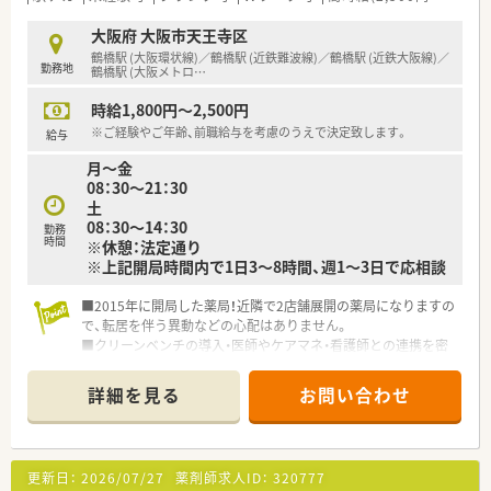
■2025年9月OPENの新しい薬局！
大阪府 大阪市天王寺区
鶴橋駅 (大阪環状線)／鶴橋駅 (近鉄難波線)／鶴橋駅 (近鉄大阪線)／
勤務地
鶴橋駅 (大阪メトロ
…
時給1,800円～2,500円
※ご経験やご年齢、前職給与を考慮のうえで決定致します。
給与
月～金
08：30～21：30
土
08：30～14：30
勤務
時間
※休憩：法定通り
※上記開局時間内で1日3～8時間、週1～3日で応相談
■2015年に開局した薬局！近隣で2店舗展開の薬局になりますの
で、転居を伴う異動などの心配はありません。
■クリーンベンチの導入・医師やケアマネ・看護師との連携を密
にすることで、「患者様の最後まで寄り添う」薬局を目指してい
ます。
詳細を見る
お問い合わせ
■やる気・向上心があり、相手を思いやりコミュニケーション力
のある方、目的意識をもって仕事に取り組める方を積極的に採用
しています。
更新日：
2026/07/27
薬剤師求人ID：
320777