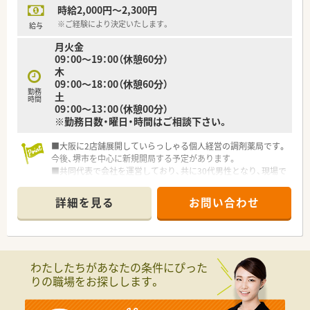
時給2,000円～2,300円
※ご経験により決定いたします。
給与
月火金
09：00～19：00（休憩60分）
木
09：00～18：00（休憩60分）
勤務
土
時間
09：00～13：00（休憩00分）
※勤務日数・曜日・時間はご相談下さい。
■大阪に2店舗展開していらっしゃる個人経営の調剤薬局です。
今後、堺市を中心に新規開局する予定があります。
■共同代表で会社を運営しており、共に30代男性となり、現場で
も勤務しています。
■居宅・施設に関わらず、在宅に積極的に注力していらっしゃる
詳細を見る
お問い合わせ
企業様です。
■2店舗とも駅から近く、通勤が便利な薬局です。
わたしたちがあなたの条件にぴった
りの職場をお探しします。