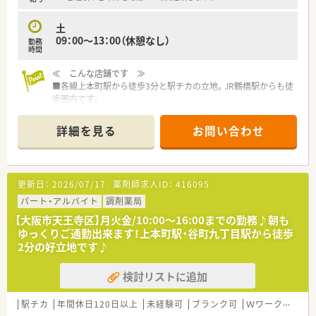
■在宅業務をしっかりと学んでいきたい方
■午前中メインの働き方を希望される方
土
■扶養範囲内のパートを希望される方
09：00～13：00（休憩なし）
勤務
時間
・・＊ 求める人物像 ＊・・
■医療人として、患者様やそのご家族様に親身になって対応でき
≪ こんな店舗です ≫
る方
■各線上本町駅から徒歩3分と駅チカの立地。JR鶴橋駅からも徒
■関係機関はもちろん同僚にも気配り心配りの出来る方
歩圏内です。
■マンションの1階に入っており、目の前にはスーパーマーケッ
トがありますので、お買い物ついでの患者様もいらっしゃいま
詳細を見る
お問い合わせ
す。
≪ 業務内容 ≫
■１日の平均処方箋枚数は35～45枚。
更新日：
2026/07/17
薬剤師求人ID：
416095
■主に総合病院を応需しています！
■薬剤師の方は常勤2名、パート10名の常時複数名体制で、事務
パート・アルバイト
調剤薬局
の方もいらっしゃいます。
【大阪市天王寺区】月火金/10:00～16:00までの勤務♪朝も
ゆっくりご通勤出来ます！上本町駅・谷町九丁目駅から徒歩
≪ 研修制度 ≫
2分の好立地です♪
■定期的に勉強会を大阪エリアで開催をされており、任意で参加
することができます。
検討リストに追加
■新人社員研修、薬局OJT研修、在宅医療研修、認定薬剤師支援制
度、月１回の定期全体研修会など一緒にスキルアップを考えてお
ります。
駅チカ
年間休日120日以上
未経験可
ブランク可
Ｗワーク可
残