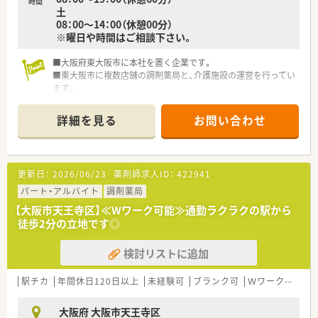
時間
土
08：00～14：00（休憩00分）
※曜日や時間はご相談下さい。
■大阪府東大阪市に本社を置く企業です。
■東大阪市に複数店舗の調剤薬局と、介護施設の運営を行ってい
ます。
■長く勤務している薬剤師さん多数！
詳細を見る
お問い合わせ
更新日：
2026/06/23
薬剤師求人ID：
422941
パート・アルバイト
調剤薬局
【大阪市天王寺区】≪Wワーク可能≫通勤ラクラクの駅から
徒歩2分の立地です◎
検討リストに追加
駅チカ
年間休日120日以上
未経験可
ブランク可
Ｗワーク可
残
大阪府 大阪市天王寺区