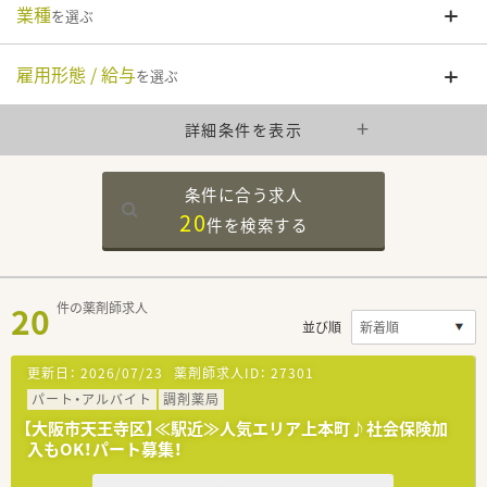
業種
を選ぶ
雇用形態 / 給与
を選ぶ
詳細条件を表示
条件に合う求人
20
件を
検索する
20
件の薬剤師求人
並び順
更新日：
2026/07/23
薬剤師求人ID：
27301
パート・アルバイト
調剤薬局
【大阪市天王寺区】≪駅近≫人気エリア上本町♪社会保険加
入もOK！パート募集！