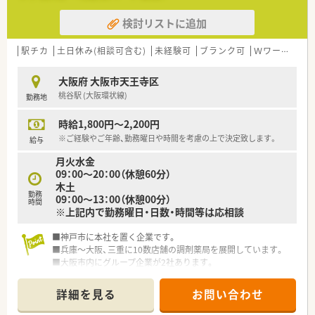
検討リストに追加
駅チカ
土日休み(相談可含む)
未経験可
ブランク可
Ｗワーク可
大阪府 大阪市天王寺区
桃谷駅 (大阪環状線)
勤務地
時給1,800円～2,200円
※ご経験やご年齢、勤務曜日や時間を考慮の上で決定致します。
給与
月火水金
09：00～20：00（休憩60分）
木土
勤務
09：00～13：00（休憩00分）
時間
※上記内で勤務曜日・日数・時間等は応相談
■神戸市に本社を置く企業です。
■兵庫～大阪、三重に10数店舗の調剤薬局を展開しています。
■大阪市内にグループ企業が2社あります。
詳細を見る
お問い合わせ