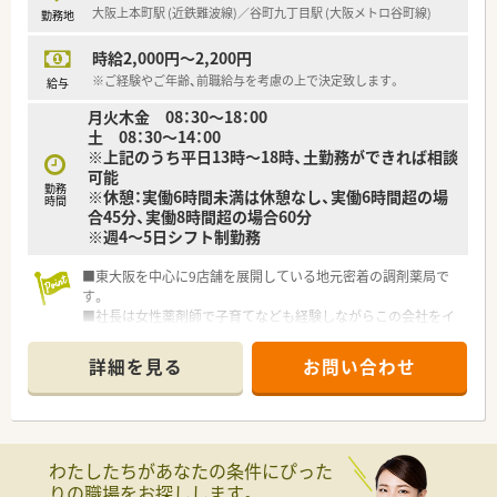
大阪上本町駅 (近鉄難波線)／谷町九丁目駅 (大阪メトロ谷町線)
勤務地
時給2,000円～2,200円
※ご経験やご年齢、前職給与を考慮の上で決定致します。
給与
月火木金 08：30～18：00
土 08：30～14：00
※上記のうち平日13時～18時、土勤務ができれば相談
可能
勤務
※休憩：実働6時間未満は休憩なし、実働6時間超の場
時間
合45分、実働8時間超の場合60分
※週4～5日シフト制勤務
■東大阪を中心に9店舗を展開している地元密着の調剤薬局で
す。
■社長は女性薬剤師で子育てなども経験しながらこの会社をイ
チからつくられた方です。
そのため特に女性薬剤師様への理解が深く、子育てや家庭との
詳細を見る
お問い合わせ
両立などにもしっかり配慮いただけます。
■店舗はいずれもクリニックとのマンツーマンの店舗で、門前
Dr.との関係性も良好なところが多いです。
■福利厚生の一環で、お誕生日会を行っており、参加した方には
プレゼントもご用意されるなどのイベントもあり、
わたしたちがあなたの条件にぴった
店舗間のつながりも意識しながら運営をされいます。
りの職場をお探しします。
■永く勤務されている方が多く、平均年齢は40～60代とベテラ