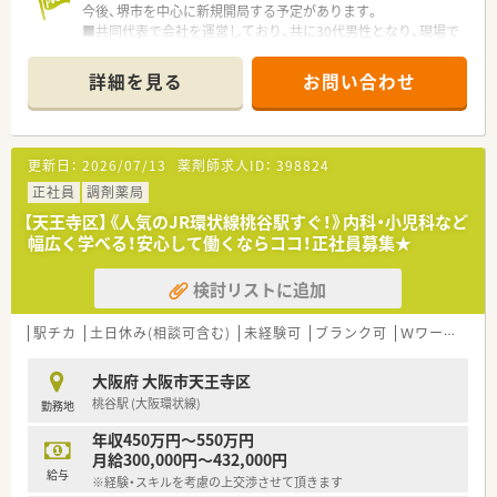
今後、堺市を中心に新規開局する予定があります。
■共同代表で会社を運営しており、共に30代男性となり、現場で
も勤務しています。
■居宅・施設に関わらず、在宅に積極的に注力していらっしゃる
詳細を見る
お問い合わせ
企業様です。
■2店舗とも駅から近く、通勤が便利な薬局です。
更新日：
2026/07/13
薬剤師求人ID：
398824
正社員
調剤薬局
【天王寺区】《人気のJR環状線桃谷駅すぐ！》内科・小児科など
幅広く学べる！安心して働くならココ！正社員募集★
検討リストに追加
駅チカ
土日休み(相談可含む)
未経験可
ブランク可
Ｗワーク可
大阪府 大阪市天王寺区
桃谷駅 (大阪環状線)
勤務地
年収450万円～550万円
月給300,000円～432,000円
給与
※経験・スキルを考慮の上交渉させて頂きます