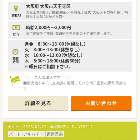
≪ こんな会社です ≫
大阪府 大阪市天王寺区
■関西を中心に130店舗以上ある調剤薬局チェーン！
大阪上本町駅 (近鉄難波線)／谷町九丁目駅 (大阪メトロ谷町線)／谷
勤務地
■代表は女性薬剤師様で子育ても経験されており、女性の働き方
町九丁目駅 (大阪メトロ
…
に対して大変理解があります。
時給2,000円～2,000円
■薬局事業の他にも、医師の開業支援事業も手掛けており、クリ
ニックの開院と同時に新規出店をおこないますので、医師との協
※ご経験やご年齢、前職給与を考慮の上で決定致します。
給与
力関係が深いのも特徴です。
月金 8：30～13：00（休憩なし）
■店舗づくりにもこだわりを持っており、患者様がお薬を受け取
火 8:00～13:00（休憩なし）
るまでの時間を少しでも
水 10:00～13:00（休憩なし）
ストレスなく過ごして頂く為、内外装共にオシャレな雰囲気作り
勤務
木 8:30～18:00（休憩60分）
を心掛け、海外雑貨などので店舗を楽しく飾り付けております。
時間
※曜日はご相談下さい。
■会社の中には役職が無く、社員からのボトムアップを非常に大
切にされる薬局様です。
＼＼ こんな法人です ／／
■各店舗の従業員のシフト作成など、事務的な作業は本部で一括
■東大阪を中心に9店舗を展開している地元密着の調剤薬局で
しておこないます。
す。
■定期的に勉強会を大阪エリアで開催をされており、任意で参加
■社長は女性薬剤師で子育てなども経験しながらこの会社をイ
することができます。
チからつくられた方です。
■定年制を設けておりますが、70歳でも現役で働いている薬剤
詳細を見る
お問い合わせ
■女性薬剤師様への理解が深く、子育てや家庭との両立などにも
師様もいらっしゃり、本人の意欲があればいつまでも活躍できる
しっかり配慮いただけます。
チャンスを与えてくれる会社です。
■店舗はいずれもクリニックとのマンツーマンの店舗で、門前
Dr.との関係性も良好なところが多いです。
更新日：
2026/06/23
薬剤師求人ID：
355212
■福利厚生の一環で、お誕生日会を行っており、参加した方には
プレゼントもご用意されるなどのイベントもあり、店舗間のつな
パート・アルバイト
調剤薬局
がりも意識しながら運営をされいます。