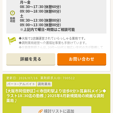
月～金
08：30～17：30（休憩60分）
09：00～18：00（休憩60分）
土
勤務
08：30～13：00（休憩00分）
時間
09：00～13：00（休憩00分）
※上記内で曜日・時間はご相談可能
◆大阪で2店舗運営されていらっしゃる薬局です。
◆調剤薬局経営～介護福祉事業も手掛けています。
◆在籍薬剤師さんは、20代～50代と幅広い年代の方が勤務して
います。
◆未経験～ブランクの方も活躍中です！
詳細を見る
お問い合わせ
更新日：
2026/07/16
薬剤師求人ID：
700512
パート・アルバイト
調剤薬局
【大阪市阿倍野区】≪寺田町駅より徒歩8分≫耳鼻科メイン◆
ラスト18：30迄の勤務♪2025年8月新規開局の綺麗な調剤
薬局♪
検討リストに追加