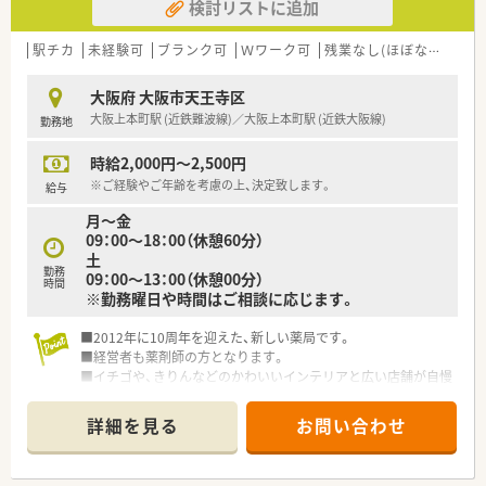
検討リストに追加
駅チカ
未経験可
ブランク可
Ｗワーク可
残業なし(ほぼなし含む)
大阪府 大阪市天王寺区
大阪上本町駅 (近鉄難波線)／大阪上本町駅 (近鉄大阪線)
勤務地
時給2,000円～2,500円
※ご経験やご年齢を考慮の上、決定致します。
給与
月～金
09：00～18：00（休憩60分）
土
勤務
09：00～13：00（休憩00分）
時間
※勤務曜日や時間はご相談に応じます。
■2012年に10周年を迎えた、新しい薬局です。
■経営者も薬剤師の方となります。
■イチゴや、きりんなどのかわいいインテリアと広い店舗が自慢
です！
■関西を中心に130店舗以上ある調剤薬局チェーンです。
詳細を見る
お問い合わせ