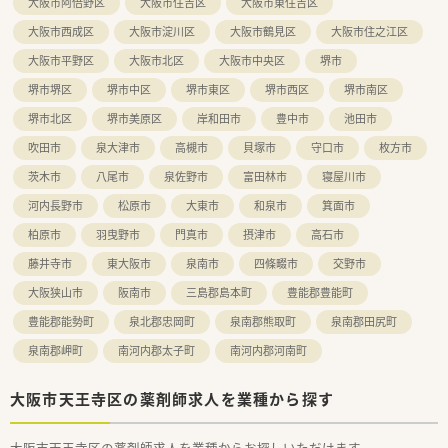
大阪市阿倍野区
大阪市住吉区
大阪市東住吉区
大阪市西成区
大阪市淀川区
大阪市鶴見区
大阪市住之江区
大阪市平野区
大阪市北区
大阪市中央区
堺市
堺市堺区
堺市中区
堺市東区
堺市西区
堺市南区
堺市北区
堺市美原区
岸和田市
豊中市
池田市
吹田市
泉大津市
高槻市
貝塚市
守口市
枚方市
茨木市
八尾市
泉佐野市
富田林市
寝屋川市
河内長野市
松原市
大東市
和泉市
箕面市
柏原市
羽曳野市
門真市
摂津市
高石市
藤井寺市
東大阪市
泉南市
四條畷市
交野市
大阪狭山市
阪南市
三島郡島本町
豊能郡豊能町
豊能郡能勢町
泉北郡忠岡町
泉南郡熊取町
泉南郡田尻町
泉南郡岬町
南河内郡太子町
南河内郡河南町
大阪市天王寺区の薬剤師求人を業種から探す
大阪市天王寺区の薬剤師求人を業種からお探しいただけます。