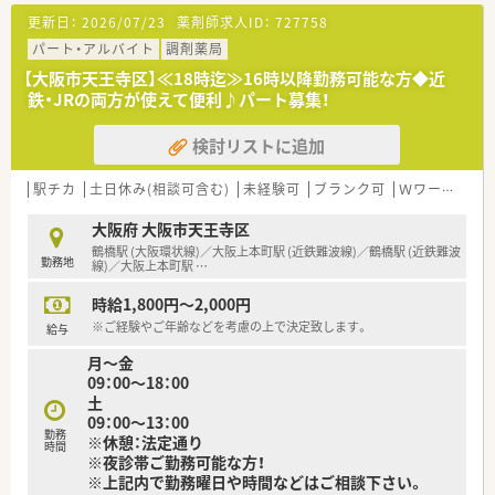
更新日：
2026/07/23
薬剤師求人ID：
727758
パート・アルバイト
調剤薬局
【大阪市天王寺区】≪18時迄≫16時以降勤務可能な方◆近
鉄・JRの両方が使えて便利♪パート募集！
検討リストに追加
駅チカ
土日休み(相談可含む)
未経験可
ブランク可
Ｗワーク可
大阪府 大阪市天王寺区
鶴橋駅 (大阪環状線)／大阪上本町駅 (近鉄難波線)／鶴橋駅 (近鉄難波
勤務地
線)／大阪上本町駅
…
時給1,800円～2,000円
※ご経験やご年齢などを考慮の上で決定致します。
給与
月～金
09：00～18：00
土
09：00～13：00
勤務
※休憩：法定通り
時間
※夜診帯ご勤務可能な方！
※上記内で勤務曜日や時間などはご相談下さい。