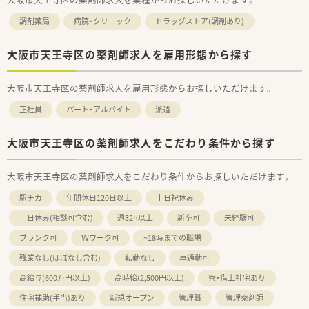
調剤薬局
病院・クリニック
ドラッグストア(調剤あり)
大阪市天王寺区の薬剤師求人を雇用形態から探す
大阪市天王寺区の薬剤師求人を雇用形態からお探しいただけます。
正社員
パート・アルバイト
派遣
大阪市天王寺区の薬剤師求人をこだわり条件から探す
大阪市天王寺区の薬剤師求人をこだわり条件からお探しいただけます。
駅チカ
年間休日120日以上
土日祝休み
土日休み(相談可含む)
週32h以上
新卒可
未経験可
ブランク可
Ｗワーク可
~18時までの職場
残業なし(ほぼなし含む)
転勤なし
車通勤可
高給与(600万円以上)
高時給(2,500円以上)
寮・借上社宅あり
住宅補助(手当)あり
新規オープン
管理職
管理薬剤師