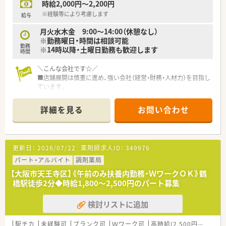
時給2,000円～2,200円
※経験等により考慮します
給与
月火水木金 9:00～14:00（休憩なし）
※勤務曜日・時間は相談可能
勤務
※14時以降・土曜日勤務も歓迎します
時間
＼こんな会社です☆／
■店舗展開は慎重に進め、強い会社（経営・財務・人材力）を目指し
ています。
■研修体制が充実している薬局です！
模擬調剤室があり、事前研修、習得確認研修が実施可能で
詳細を見る
お問い合わせ
す。
■平均年齢20代後半。20代の方も活躍している職場です。
☆教育、研修
■新卒研修、中途入社研修、薬局内研修、学術大会、各種管理職研
更新日：
2026/07/22
薬剤師求人ID：
349976
修、ＤＩ研修会、模擬調剤室が本社にあり。
■定期的に行われるスキルアップ研修・シンポジウム形式で行わ
パート・アルバイト
調剤薬局
れる
【大阪市天王寺区】《午前のみ扶養内勤務・ＷワークＯＫ》鶴
「社内学術大会」大学での「学術勉強会」・「職務担当者別研修
橋駅徒歩2分◆時給1,800～2,500円のパート募集
会」など
検討リストに追加
＼こんな店舗です☆／
■豊中駅から徒歩1分の立地です
■平日9時～14時の勤務も相談可能です◎
駅チカ
未経験可
ブランク可
Ｗワーク可
高時給(2,500円以上)
教