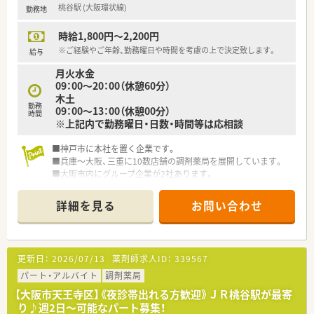
桃谷駅 (大阪環状線)
勤務地
時給1,800円～2,200円
※ご経験やご年齢、勤務曜日や時間を考慮の上で決定致します。
給与
月火水金
09：00～20：00（休憩60分）
木土
勤務
09：00～13：00（休憩00分）
時間
※上記内で勤務曜日・日数・時間等は応相談
■神戸市に本社を置く企業です。
■兵庫～大阪、三重に10数店舗の調剤薬局を展開しています。
■大阪市内にグループ企業が2社あります。
詳細を見る
お問い合わせ
更新日：
2026/07/13
薬剤師求人ID：
339567
パート・アルバイト
調剤薬局
【大阪市天王寺区】《夜診帯出れる方歓迎》ＪＲ桃谷駅が最寄
り♪週2日～可能なパート募集！