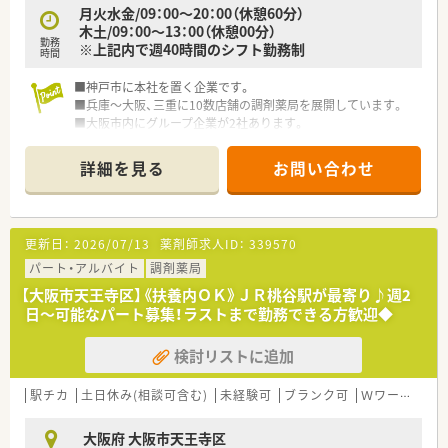
月火水金/09：00～20：00（休憩60分）
木土/09：00～13：00（休憩00分）
勤務
※上記内で週40時間のシフト勤務制
時間
■神戸市に本社を置く企業です。
■兵庫～大阪、三重に10数店舗の調剤薬局を展開しています。
■大阪市内にグループ企業が2社あります。
詳細を見る
お問い合わせ
更新日：
2026/07/13
薬剤師求人ID：
339570
パート・アルバイト
調剤薬局
【大阪市天王寺区】《扶養内ＯＫ》ＪＲ桃谷駅が最寄り♪週2
日～可能なパート募集！ラストまで勤務できる方歓迎◆
検討リストに追加
駅チカ
土日休み(相談可含む)
未経験可
ブランク可
Ｗワーク可
大阪府 大阪市天王寺区