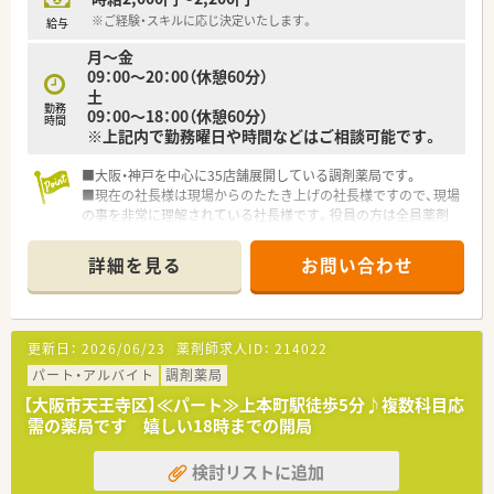
※ご経験・スキルに応じ決定いたします。
給与
月～金
09：00～20：00（休憩60分）
土
勤務
09：00～18：00（休憩60分）
時間
※上記内で勤務曜日や時間などはご相談可能です。
■大阪・神戸を中心に35店舗展開している調剤薬局です。
■現在の社長様は現場からのたたき上げの社長様ですので、現場
の事を非常に理解されている社長様です。役員の方は全員薬剤
師という、薬剤師を非常に理解して下さる調剤薬局です。
■無借金経営で毎年増収増益の為、安定性は抜群！毎年昇給も安
詳細を見る
お問い合わせ
定してあります。
■総合病院門前・中小病院門前・医療モール型・クリニック前・在
宅専門薬局と、様々なタイプの薬局を運営しています。
■e-ラーニングや外部研修補助なども充実しており、スキルアッ
更新日：
2026/06/23
薬剤師求人ID：
214022
プもしやすい環境です。
■経験に不安がある方にはOJT制度や個別研修なども行ってい
パート・アルバイト
調剤薬局
ただけます。
【大阪市天王寺区】≪パート≫上本町駅徒歩5分♪複数科目応
■年間休日は120日前後（特別休暇・計画有給含む）となり、残業
需の薬局です 嬉しい18時までの開局
は全店舗の平均が月6時間程度となりますので、ライフワークバ
ランスも充実する事ができます。
検討リストに追加
■産育休復帰率100%で、産休育休者も多くの実績がある会社で
す。