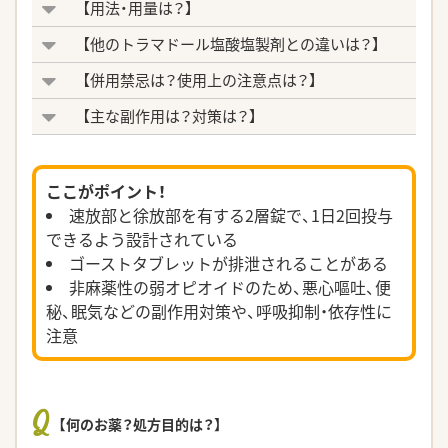
【用法・用量は？】
【他のトラマドール塩酸塩製剤との違いは？】
【併用禁忌は？使用上の注意点は？】
【主な副作用は？対策は？】
ここがポイント！
速放部と徐放部を有する2層錠で、1⽇2回投与
できるよう設計されている
ゴーストタブレットが排泄されることがある
非麻薬性の弱オピオイドのため、悪心嘔吐、便
秘、眠気などの副作⽤対策や、呼吸抑制・依存性に
注意
Q
【何のお薬？処方目的は？】