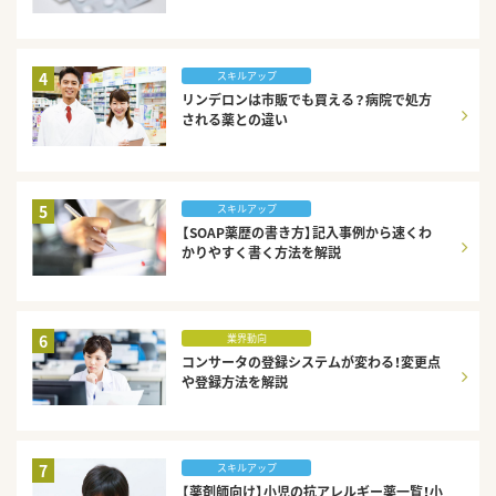
4
スキルアップ
リンデロンは市販でも買える？病院で処方
される薬との違い
5
スキルアップ
【SOAP薬歴の書き方】記入事例から速くわ
かりやすく書く方法を解説
6
業界動向
コンサータの登録システムが変わる！変更点
や登録方法を解説
7
スキルアップ
【薬剤師向け】小児の抗アレルギー薬一覧！小