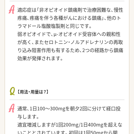
A
適応症は「非オピオイド鎮痛剤で治療困難な、慢性
疼痛、疼痛を伴う各種がんにおける鎮痛」、他のト
ラマドール塩酸塩製剤と同じです。
弱オピオイドで、μ-オピオイド受容体への親和性
が高く、またセロトニン・ノルアドレナリンの再取
り込み阻害作用も有するため、2つの経路から鎮痛
効果が発揮されます。
Q
【用法・用量は？】
A
通常、1日100〜300mgを朝夕2回に分けて経口投
与します。
適宜増減しますが1回200mg/1日400mgを超えな
いこととされています。初回は1回50mgから開