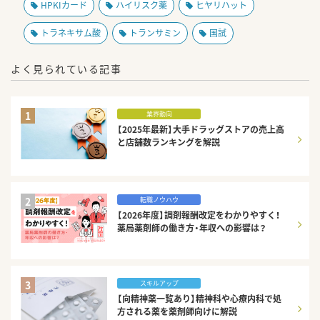
HPKIカード
ハイリスク薬
ヒヤリハット
トラネキサム酸
トランサミン
国試
よく見られている記事
1
業界動向
【2025年最新】大手ドラッグストアの売上高
と店舗数ランキングを解説
2
転職ノウハウ
【2026年度】調剤報酬改定をわかりやすく！
薬局薬剤師の働き方・年収への影響は？
3
スキルアップ
【向精神薬一覧あり】精神科や心療内科で処
方される薬を薬剤師向けに解説