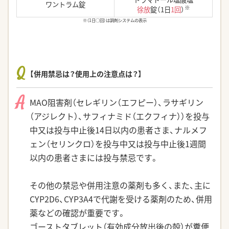
ワントラム錠
※
徐放
錠（1日
1回
）
※（1日○回）は調剤システムの表示
Q
【併用禁忌は？使用上の注意点は？】
A
MAO阻害剤（セレギリン（エフピー）、ラサギリン
（アジレクト）、サフィナミド（エクフィナ））を投与
中又は投与中止後14日以内の患者さま、ナルメフ
ェン（セリンクロ）を投与中又は投与中止後1週間
以内の患者さまには投与禁忌です。
その他の禁忌や併用注意の薬剤も多く、また、主に
CYP2D6、CYP3A4で代謝を受ける薬剤のため、併用
薬などの確認が重要です。
ゴーストタブレット（有効成分放出後の殻）が糞便