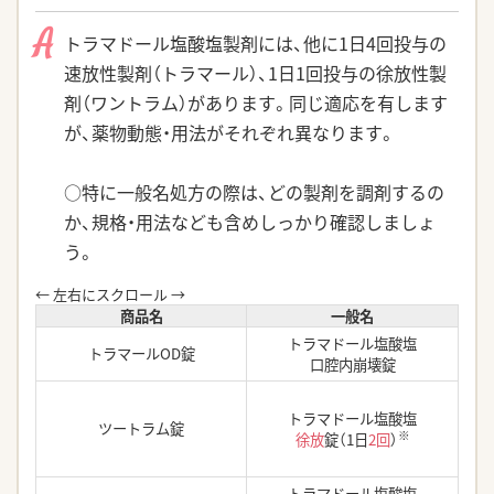
A
トラマドール塩酸塩製剤には、他に1日4回投与の
速放性製剤（トラマール）、1日1回投与の徐放性製
剤（ワントラム）があります。同じ適応を有します
が、薬物動態・用法がそれぞれ異なります。
○特に一般名処方の際は、どの製剤を調剤するの
か、規格・用法なども含めしっかり確認しましょ
う。
商品名
一般名
トラマドール塩酸塩
トラマールOD錠
口腔内崩壊錠
トラマドール塩酸塩
ツートラム錠
※
徐放
錠（1日
2回
）
トラマドール塩酸塩