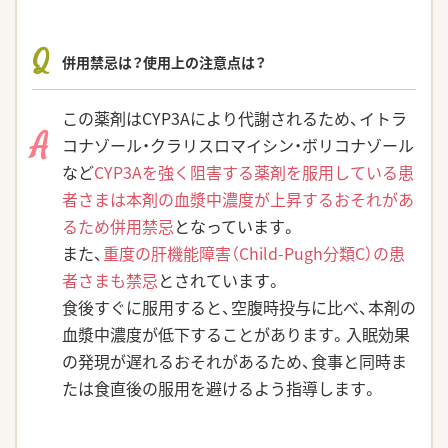
Q
併用禁忌は？使用上の注意点は？
この薬剤はCYP3Aにより代謝されるため、イトラ
A
コナゾール・クラリスロマイシン・ボリコナゾール
など
CYP3Aを強く阻害する薬剤を服用している患
者さまは本剤の血漿中濃度が上昇するおそれがあ
るため併用禁忌
となっています。
また、
重度の肝機能障害（Child-Pugh分類C）の患
者さまも禁忌
とされています。
食後すぐに服用すると、空腹時投与に比べ、本剤の
血漿中濃度が低下することがあります。入眠効果
の発現が遅れるおそれがあるため、食事と同時ま
たは食直後の服用を避けるよう指導します。