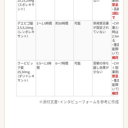
10,15,20mg
ない
薬剤は
併用
（スボレキサ
禁忌
ント）
・高齢者で
1回15mg
で
デエビゴ錠
1〜1.5時間
約50時間
可能
併用禁忌薬
・CYP3A阻
2.5,5,10mg
が設定され
薬との併用
（レンボレキ
ていない
時は1回
サント）
2.5mgとす
る
・重度の肝
能障害にお
いて
投与を
検討
クービビッ
0.5〜1.5時
6〜7時間
可能
翌朝の持ち
・CYP3Aを
ク錠
間
越し効果が
く阻害する
25,50mg
少ない
薬剤は
併用
（ダリドレキ
禁忌
サント）
・重度の肝
能障害にお
いて
投与を
検討
※添付文書・インタビューフォームを参考に作成