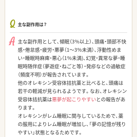
Q
主な副作用は？
A
主な副作用として、傾眠（3％以上）、頭痛・頭部不快
感・倦怠感・疲労・悪夢（1～3％未満）、浮動性めま
い・睡眠時麻痺・悪心（1％未満)、幻覚・異常な夢・睡
眠時随伴症（夢遊症・ねごと等）・発疹などの過敏症
（頻度不明）が報告されています。
他のオレキシン受容体拮抗薬と比べると、頭痛は
若干の軽減が見られるようです。なお、オレキシン
受容体拮抗薬は
悪夢が起こりやすい
との報告があ
ります。
オレキシンがレム睡眠に関与しているためで、薬
の服用によりレム睡眠が増加し、「夢の記憶が残り
やすい」状態となるためです。