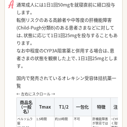
A
通常成人には1日1回50mgを就寝直前に経口投与
します。
転倒リスクのある高齢者や中等度の肝機能障害
(Child-Pugh分類B)のある患者さまなどに対して
は、状態に応じて1日1回25mgを投与することもあ
ります。
なお中程度のCYP3A阻害薬と併用する場合は、患
者さまの状態を観察した上で、1日1回25mgとしま
す。
国内で発売されているオレキシン受容体拮抗薬一
覧
商品名
（一般
Tmax
T1/2
一包化
特徴
注意点
名）
ベルソムラ
1.5時間
約10時間
不可
肝機能障害
・CYP3Aを
錠
が禁忌では
く阻害する