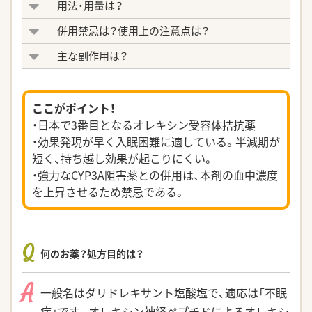
用法・用量は？
併用禁忌は？使用上の注意点は？
主な副作用は？
ここがポイント！
・⽇本で3番⽬となるオレキシン受容体拮抗薬
・効果発現が早く⼊眠困難に適している。半減期が
短く、持ち越し効果が起こりにくい。
・強⼒なCYP3A阻害薬との併⽤は、本剤の⾎中濃度
を上昇させるため禁忌である。
Q
何のお薬？処方目的は？
A
一般名はダリドレキサント塩酸塩で、適応は「不眠
症」です。オレキシン神経ペプチドによるオレキシ