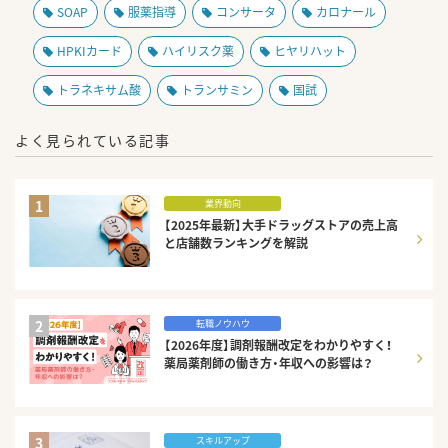
SOAP
服薬指導
コンサータ
カロナール
HPKIカード
ハイリスク薬
ヒヤリハット
トラネキサム酸
トランサミン
国試
よく見られている記事
1
業界動向
【2025年最新】大手ドラッグストアの売上高
と店舗数ランキングを解説
2
転職ノウハウ
【2026年度】調剤報酬改定をわかりやすく！
薬局薬剤師の働き方・年収への影響は？
3
スキルアップ