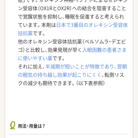
ン受容体（OX1RとOX2R）への結合を阻害すること
で覚醒状態を抑制し、睡眠を促進すると考えられ
ています。本剤は
日本で3番目のオレキシン受容体
拮抗薬
です。
他のオレキシン受容体拮抗薬（ベルソムラ・デエビ
ゴ）と比較し、効果発現が早く
入眠困難の患者さま
に使いやすい薬
です。
それに加え、
半減期が短いことが特徴であり、翌朝
の眠気の持ち越し効果が起こりにくく
、転倒リス
クの減少も期待できます。（以下表参照）
Q
用法・用量は？