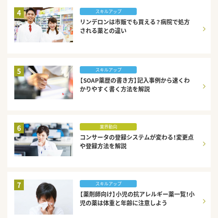
4
スキルアップ
リンデロンは市販でも買える？病院で処方
される薬との違い
5
スキルアップ
【SOAP薬歴の書き方】記入事例から速くわ
かりやすく書く方法を解説
6
業界動向
コンサータの登録システムが変わる！変更点
や登録方法を解説
7
スキルアップ
【薬剤師向け】小児の抗アレルギー薬一覧！小
児の薬は体重と年齢に注意しよう