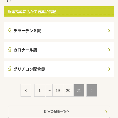
す！
服薬指導に活かす医薬品情報
Q
チラーヂンＳ錠
Q
カロナール錠
Q
グリチロン配合錠
1
…
19
20
21
DI室の記事一覧へ