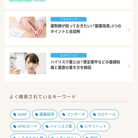
スキルアップ
薬剤師が知っておきたい！「服薬指導」5つの
ポイントと会話例
スキルアップ
ハイリスク薬とは？算定要件などの基礎知
識と薬歴の書き方を解説
よく検索されているキーワード
SOAP
服薬指導
コンサータ
カロナール
HPKIカード
ハイリスク薬
ヒヤリハット