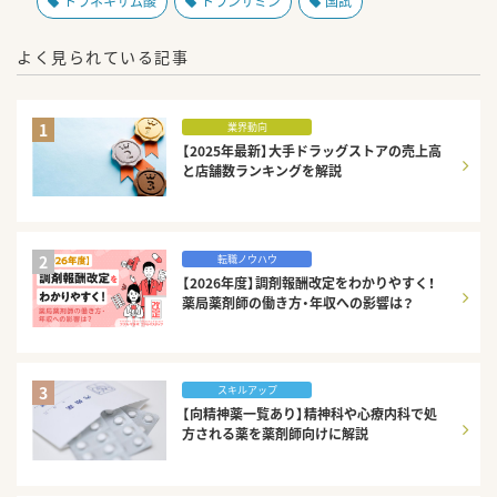
トラネキサム酸
トランサミン
国試
よく見られている記事
1
業界動向
【2025年最新】大手ドラッグストアの売上高
と店舗数ランキングを解説
2
転職ノウハウ
【2026年度】調剤報酬改定をわかりやすく！
薬局薬剤師の働き方・年収への影響は？
3
スキルアップ
【向精神薬一覧あり】精神科や心療内科で処
方される薬を薬剤師向けに解説