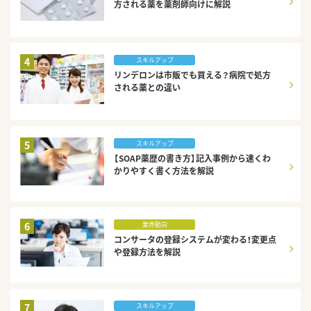
方される薬を薬剤師向けに解説
4
スキルアップ
リンデロンは市販でも買える？病院で処方
される薬との違い
5
スキルアップ
【SOAP薬歴の書き方】記入事例から速くわ
かりやすく書く方法を解説
6
業界動向
コンサータの登録システムが変わる！変更点
や登録方法を解説
7
スキルアップ