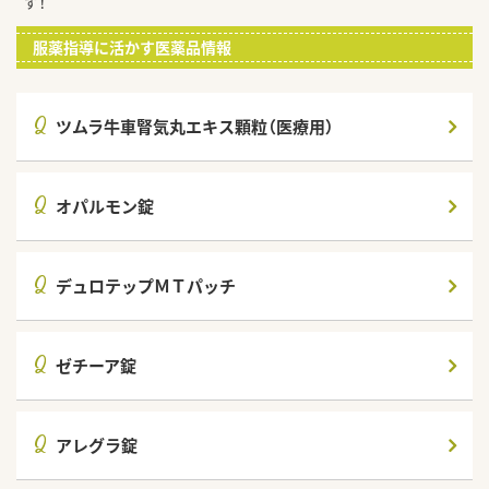
す！
服薬指導に活かす医薬品情報
Q
ツムラ牛車腎気丸エキス顆粒（医療用）
Q
オパルモン錠
Q
デュロテップＭＴパッチ
Q
ゼチーア錠
Q
アレグラ錠