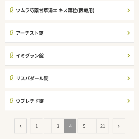
Q
ツムラ芍薬甘草湯エ キス顆粒(医療用)
Q
アーチスト錠
Q
イミグラン錠
Q
リスパダール錠
Q
ウブレチド錠
1
…
3
4
5
…
21