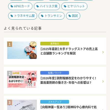
HPKIカード
ハイリスク薬
ヒヤリハット
トラネキサム酸
トランサミン
国試
よく見られている記事
1
業界動向
【2025年最新】大手ドラッグストアの売上高
と店舗数ランキングを解説
2
転職ノウハウ
【2026年度】調剤報酬改定をわかりやすく！
薬局薬剤師の働き方・年収への影響は？
3
スキルアップ
【向精神薬一覧あり】精神科や心療内科で処