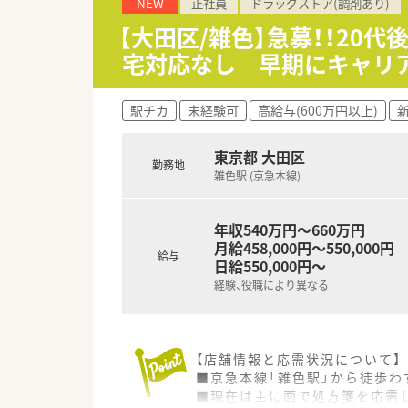
NEW
正社員
ドラッグストア(調剤あり)
■年間休日が120日とワークラ
■日用品から常備薬まで、従業
【大田区/雑色】急募！！20
宅対応なし 早期にキャリ
駅チカ
未経験可
高給与(600万円以上)
東京都 大田区
勤務地
雑色駅 (京急本線)
年収540万円～660万円
月給458,000円～550,000円
給与
日給550,000円～
経験、役職により異なる
【店舗情報と応需状況について】
■京急本線「雑色駅」から徒歩わ
■現在は主に面で処方箋を応需し