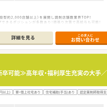
設型約2,000店舗以上）を展開し調剤店舗数業界TOP！
プできるポジションが多数あり！頑張り次第で高給与も可能！
、経験の少ない方でも500万前半スタートと業界TOP水準！
社内研修や外部組織と連携した研修を用意されています
この求人に
そ活躍できるキャリアパスが多種多様に用意されています。
詳細を見る
お問い合わせ
ジャーや営業部長等のマネジメントのポジションも増えます。
せるスペシャリストを目指すことも可能です。
部門等の本社スタッフなど活動領域は多種多様です。
おり、在宅医療へもしっかりと関わる事ができます。
能で、時短制度は小学5年生まで時短勤務ができるよう変更予定
イフバランスが整っています
員割引制度など嬉しいメリットもたくさんあります！
・新卒可能≫高年収・福利厚生充実の大手
円以上)
寮・借上社宅あり
住宅補助(手当)あり
認定薬剤師取得支