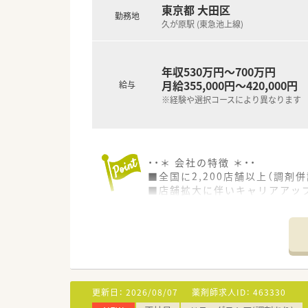
東京都 大田区
勤務地
久が原駅 (東急池上線)
年収530万円～700万円
月給355,000円～420,000円
給与
※経験や選択コースにより異なります
・・＊ 会社の特徴 ＊・・
■全国に2,200店舗以上（調剤併
■店舗拡大に伴いキャリアアッ
■経験や勤務コースによりますが
■職種や職域に合わせ、豊富な
■薬剤師が中心の会社だからこ
■店舗拡大に伴い、エリアマネ
■在宅や教育等の専門性を活か
■その他にも、管理部門や商品
■在宅実施店舗は年々増加して
更新日：
2026/08/07
薬剤師求人ID：
463330
■育児休暇は3歳まで取得が可