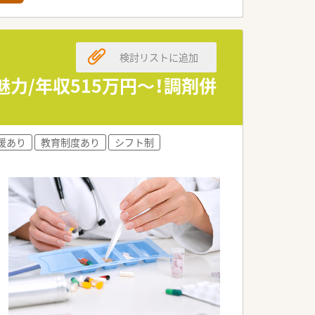
です。
検討リストに追加
力/年収515万円～！調剤併
援あり
教育制度あり
シフト制