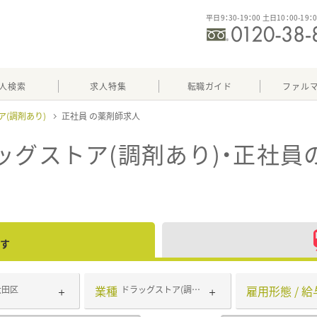
平日9：30-19：00 土日10：00-19：
人検索
求人特集
転職ガイド
ファル
ア(調剤あり)
正社員
ッグストア(調剤あり)・正社員
す
業種
雇用形態 / 給
大田区
ドラッグストア(調剤あり)