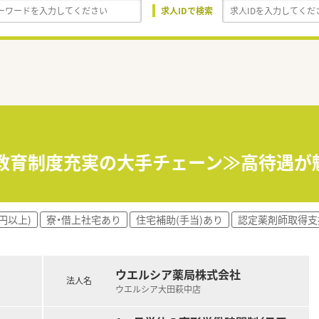
求人IDで検索
&教育制度充実の大手チェーン≫高待遇が魅
円以上)
寮・借上社宅あり
住宅補助(手当)あり
認定薬剤師取得支
ウエルシア薬局株式会社
法人名
ウエルシア大田萩中店