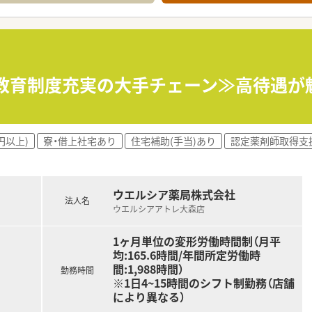
せるスペシャリストを目指すことも可能です。
部門等の本社スタッフなど活動領域は多種多様です。
おり、在宅医療へもしっかりと関わる事ができます。
能で、時短制度は小学5年生まで時短勤務ができるよう変更予定
イフバランスが整っています
員割引制度など嬉しいメリットもたくさんあります！
&教育制度充実の大手チェーン≫高待遇が魅
円以上)
寮・借上社宅あり
住宅補助(手当)あり
認定薬剤師取得支
ウエルシア薬局株式会社
法人名
ウエルシアアトレ大森店
1ヶ月単位の変形労働時間制（月平
均:165.6時間/年間所定労働時
間:1,988時間）
勤務時間
※1日4~15時間のシフト制勤務（店舗
により異なる）