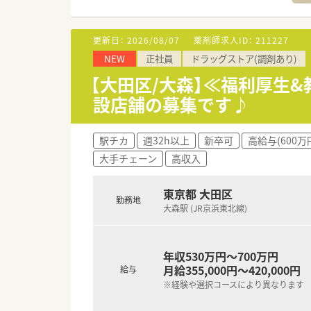
■在宅や教育等の専門性を活か
■その他にも、管理部門や商品
■在宅実施店舗は年々増加して
更新日：
2026/08/07
薬剤師求人ID：
211227
■育児休暇は3歳まで取得が可
NEW
正社員
ドラッグストア(調剤あり)
■年間休日が120日とワークラ
■日用品から常備薬まで、従業
【大田区/大森】≪福利厚生
設店舗の募集です♪
駅チカ
週32h以上
新卒可
高給与(600万
大手チェーン
高収入
東京都 大田区
勤務地
大森駅 (JR京浜東北線)
年収530万円～700万円
月給355,000円～420,000円
給与
※経験や選択コースにより異なります