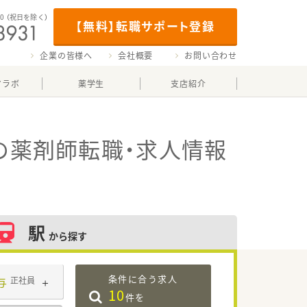
00
（祝日を除く）
【無料】転職サポート登録
企業の皆様へ
会社概要
お問い合わせ
マラボ
薬学生
支店紹介
の薬剤師転職・求人情報
駅
から探す
条件に合う求人
与
正社員
10
件を