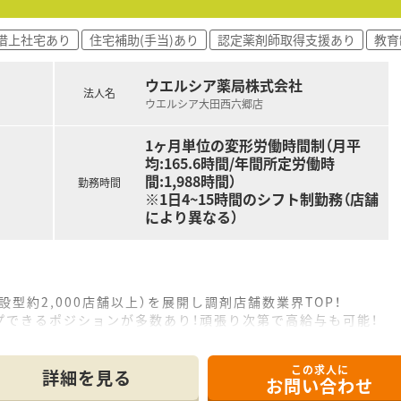
・借上社宅あり
住宅補助(手当)あり
認定薬剤師取得支援あり
教育
ウエルシア薬局株式会社
法人名
ウエルシア大田西六郷店
1ヶ月単位の変形労働時間制（月平
均:165.6時間/年間所定労働時
間:1,988時間）
勤務時間
※1日4~15時間のシフト制勤務（店舗
により異なる）
設型約2,000店舗以上）を展開し調剤店舗数業界TOP！
プできるポジションが多数あり！頑張り次第で高給与も可能！
、経験の少ない方でも500万前半スタートと業界TOP水準！
社内研修や外部組織と連携した研修を用意されています
この求人に
そ活躍できるキャリアパスが多種多様に用意されています。
詳細を見る
お問い合わせ
ジャーや営業部長等のマネジメントのポジションも増えます。