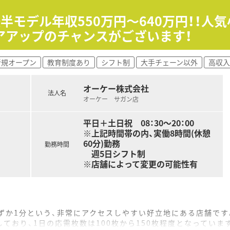
イフバランスが整っています
員割引制度など嬉しいメリットもたくさんあります！
代後半モデル年収550万円～640万円！！
アアップのチャンスがございます！
新規オープン
教育制度あり
シフト制
大手チェーン以外
高収入
オーケー株式会社
法人名
オーケー サガン店
平日＋土日祝 08：30～20：00
※上記時間帯の内、実働8時間(休憩
60分)勤務
勤務時間
週5日シフト制
※店舗によって変更の可能性有
ずか1分という、非常にアクセスしやすい好立地にある店舗です
ており、1日の応需枚数は100枚から150枚程度となっていま