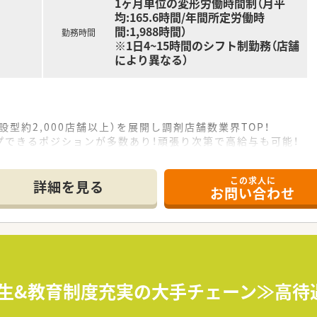
1ヶ月単位の変形労働時間制（月平
均:165.6時間/年間所定労働時
間:1,988時間）
勤務時間
※1日4~15時間のシフト制勤務（店舗
により異なる）
設型約2,000店舗以上）を展開し調剤店舗数業界TOP！
プできるポジションが多数あり！頑張り次第で高給与も可能！
、経験の少ない方でも500万前半スタートと業界TOP水準！
社内研修や外部組織と連携した研修を用意されています
この求人に
そ活躍できるキャリアパスが多種多様に用意されています。
詳細を見る
お問い合わせ
ジャーや営業部長等のマネジメントのポジションも増えます。
せるスペシャリストを目指すことも可能です。
部門等の本社スタッフなど活動領域は多種多様です。
おり、在宅医療へもしっかりと関わる事ができます。
能で、時短制度は小学5年生まで時短勤務ができるよう変更予定
イフバランスが整っています
員割引制度など嬉しいメリットもたくさんあります！
厚生&教育制度充実の大手チェーン≫高待遇