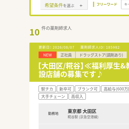
希望条件
フリーワード
を選ぶ
件の薬剤師求人
10
更新日：
2026/08/07
薬剤師求人ID：
185982
NEW
正社員
ドラッグストア(調剤あり)
【大田区/糀谷】≪福利厚生
設店舗の募集です♪
駅チカ
新卒可
ブランク可
高給与(600万
大手チェーン
高収入
東京都 大田区
勤務地
糀谷駅 (京急空港線)