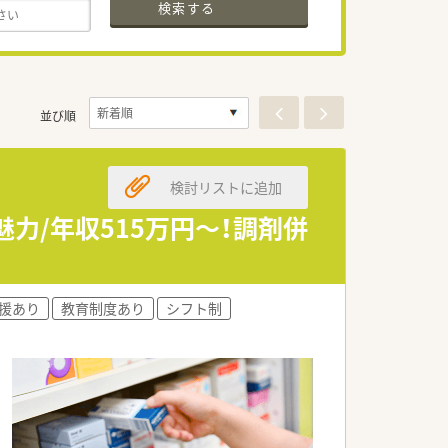
検索する
並び順
検討リストに追加
力/年収515万円～！調剤併
援あり
教育制度あり
シフト制