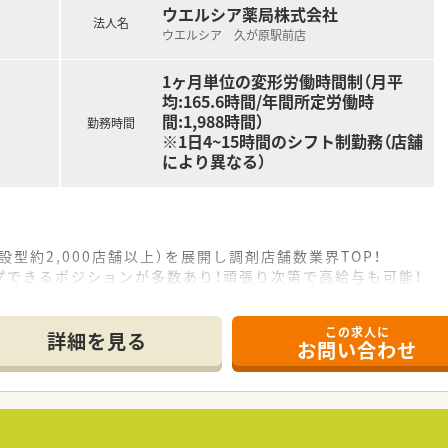
ウエルシア薬局株式会社
法人名
ウエルシア 久が原駅前店
1ヶ月単位の変形労働時間制（月平
均:165.6時間/年間所定労働時
間:1,988時間）
勤務時間
※1日4~15時間のシフト制勤務（店舗
により異なる）
設型約2,000店舗以上）を展開し調剤店舗数業界TOP！
プできるポジションが多数あり！頑張り次第で高給与も可能！
、経験の少ない方でも500万前半スタートと業界TOP水準！
社内研修や外部組織と連携した研修を用意されています
この求人に
そ活躍できるキャリアパスが多種多様に用意されています。
詳細を見る
お問い合わせ
ジャーや営業部長等のマネジメントのポジションも増えます。
せるスペシャリストを目指すことも可能です。
部門等の本社スタッフなど活動領域は多種多様です。
おり、在宅医療へもしっかりと関わる事ができます。
能で、時短制度は小学5年生まで時短勤務ができるよう変更予定