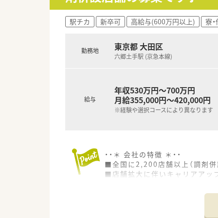
駅チカ
新卒可
高給与(600万円以上)
寮
東京都 大田区
勤務地
六郷土手駅 (京急本線)
年収530万円～700万円
月給355,000円～420,000円
給与
※経験や選択コースにより異なります
・・＊ 会社の特徴 ＊・・
■全国に2,200店舗以上（調剤併
■店舗拡大に伴いキャリアアッ
■経験や勤務コースによりますが
■職種や職域に合わせ、豊富な
■薬剤師が中心の会社だからこ
■店舗拡大に伴い、エリアマネ