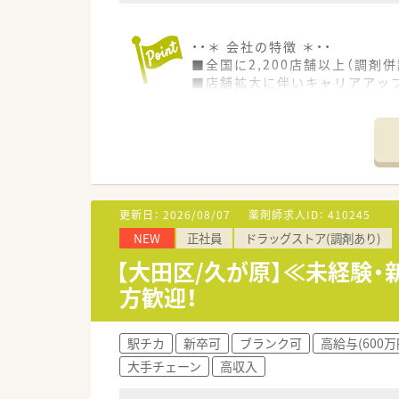
・・＊ 会社の特徴 ＊・・
■全国に2,200店舗以上（調剤併
■店舗拡大に伴いキャリアアッ
■経験や勤務コースによりますが
■職種や職域に合わせ、豊富な
■薬剤師が中心の会社だからこ
■店舗拡大に伴い、エリアマネ
■在宅や教育等の専門性を活か
■その他にも、管理部門や商品
■在宅実施店舗は年々増加して
更新日：
2026/08/07
薬剤師求人ID：
410245
■育児休暇は3歳まで取得が可
NEW
正社員
ドラッグストア(調剤あり)
■年間休日が120日とワークラ
■日用品から常備薬まで、従業
【大田区/久が原】≪未経験
方歓迎！
駅チカ
新卒可
ブランク可
高給与(600万
大手チェーン
高収入