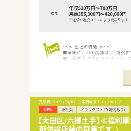
年収530万円～700万円
月給355,000円～420,000円
給与
※経験や選択コースにより異なります
・・＊ 会社の特徴 ＊・・
■全国に2,200店舗以上（調剤併
■店舗拡大に伴いキャリアアッ
■経験や勤務コースによりますが
■職種や職域に合わせ、豊富な
■薬剤師が中心の会社だからこ
■店舗拡大に伴い、エリアマネ
■在宅や教育等の専門性を活か
■その他にも、管理部門や商品
■在宅実施店舗は年々増加して
更新日：
2026/08/07
薬剤師求人ID：
190178
■育児休暇は3歳まで取得が可
NEW
正社員
ドラッグストア(調剤あり)
■年間休日が120日とワークラ
■日用品から常備薬まで、従業
【大田区/六郷土手】≪福利
剤併設店舗の募集です♪