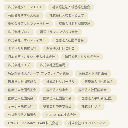
株式会社グリーンエイト
社会福祉法人親善福祉協会
有限会社すずらん薬局
株式会社えむあーるえす
株式会社アサヒファーマシー
有限会社勝谷調剤薬局
株式会社プロス
晃栄プランニング株式会社
株式会社アオバメディカル
医療法人社団早雲会
ミアヘルサ株式会社
医療法人社団仁明会
日本メディカルシステム株式会社
福西メディカル株式会社
株式会社ライズ
株式会社望星薬局
特定医療法人グループ・プラクティス研究会
医療法人財団青山会
医療法人社団三成会
株式会社リバーサル
医療法人社団和光会
医療法人社団亮正会
医療法人研水会
医療法人社団医誠会
医療法人社団葵会
医療法人社団聖仁会
医療法人平和会（社団）
オーケー株式会社
株式会社中央堂薬品
株式会社リノ
公益財団法人積善会
H2STATION株式会社
HYUGA PRIMARY CARE株式会社
株式会社FANフロンティア