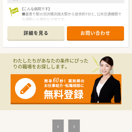
【こんな病院です】
■最寄り駅の羽沢横浜国大駅から徒歩約7分と、公共交通機関で
の通勤にも便利な立地です。
■精神科病院で専門的な薬物治療の知識を深めることができま
す。
詳細を見る
お問い合わせ
■薬剤師は常勤3名と非常勤1名の体制で、落ち着いた環境で業
務に取り組むことが可能です。
【法人特徴について】
■地域に根差した医療を提供することを理念とし、患者様一人ひ
わたしたちがあなたの条件にぴった
とりに向き合う姿勢を大切にしています。
りの職場をお探しします。
■精神科医療に特化した病院を運営しており、地域社会のメンタ
ルヘルス向上に大きく貢献しています。
■職員が長期的に安心して働ける環境を整備し、専門性を高めら
れるキャリア支援を重視しています。
【勤務実態について】
■残業はほとんど発生しないため、終業後の時間を有効活用し、
メリハリのある毎日を送れます。
■有給休暇の取得も推奨されており、ご自身の予定に合わせて柔
軟に休暇を申請しやすい環境です。
■子育て中のスタッフも多く在籍しており、急なお休みなどにも
理解があり協力しあえる職場です。