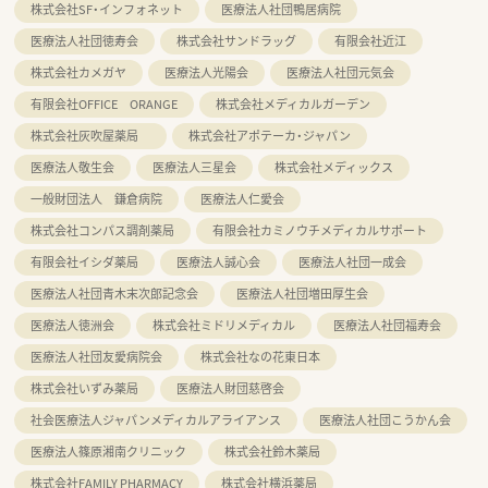
株式会社SF・インフォネット
医療法人社団鴨居病院
医療法人社団徳寿会
株式会社サンドラッグ
有限会社近江
株式会社カメガヤ
医療法人光陽会
医療法人社団元気会
有限会社OFFICE ORANGE
株式会社メディカルガーデン
株式会社灰吹屋薬局
株式会社アポテーカ・ジャパン
医療法人敬生会
医療法人三星会
株式会社メディックス
一般財団法人 鎌倉病院
医療法人仁愛会
株式会社コンパス調剤薬局
有限会社カミノウチメディカルサポート
有限会社イシダ薬局
医療法人誠心会
医療法人社団一成会
医療法人社団青木末次郎記念会
医療法人社団増田厚生会
医療法人徳洲会
株式会社ミドリメディカル
医療法人社団福寿会
医療法人社団友愛病院会
株式会社なの花東日本
株式会社いずみ薬局
医療法人財団慈啓会
社会医療法人ジャパンメディカルアライアンス
医療法人社団こうかん会
医療法人篠原湘南クリニック
株式会社鈴木薬局
株式会社FAMILY PHARMACY
株式会社横浜薬局