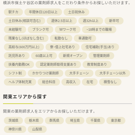
横浜市保土ケ谷区の薬剤師求人をこだわり条件からお探しいただけます。
駅チカ
年間休日120日以上
土日祝休み
土日休み(相談可含む)
週休2.5日以上
週32h以上
新卒可
未経験可
ブランク可
Ｗワーク可
~18時までの職場
残業なし(ほぼなし含む)
転勤なし
車通勤可
高給与(600万円以上)
寮・借上社宅あり
住宅補助(手当)あり
託児所あり
60歳以上可
新規オープン
管理薬剤師
扶養内勤務OK
認定薬剤師取得支援あり
教育制度あり
シフト制
かかりつけ薬剤師
大手チェーン
大手チェーン以外
ヘルプ体制充実
総合科目
高収入
在宅
積雪なし
関東エリアから探す
関東の薬剤師求人をエリアからお探しいただけます。
茨城県
栃木県
群馬県
埼玉県
千葉県
東京都
神奈川県
山梨県