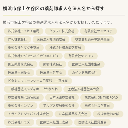
横浜市保土ケ谷区の薬剤師求人を法人名から探す
横浜市保土ケ谷区の薬剤師求人を法人名からお探しいただけます。
株式会社アイセイ薬局
クラフト株式会社
有限会社サンセリテ
伸和株式会社
医療法人社団緑成会
株式会社東戸塚調剤薬局
株式会社ヤマグチ薬局
株式会社横浜調剤薬局
株式会社ｲﾉﾍﾞｲｼｮﾝｵﾌﾞﾒﾃﾞｨｶﾙｻｰﾋﾞｽ
有限会社ケンコウ
田辺薬局株式会社
薬樹株式会社
医療法人社団恵生会
医療法人同愛会
医療法人芳生会
カインド株式会社
ビタミンファーマシー大口薬局 二宮祥晃
一般社団法人メディホープかながわ
医療法人社団聖ルカ会
株式会社横浜菊名薬局
日本医薬株式会社
株式会社 ON THE ROAD
株式会社ホンザン
アルプス薬局株式会社
株式会社スギ薬局
トライアドジャパン株式会社
ミネ医薬品株式会社
株式会社わかば
株式会社トモズ
医療法人社団三喜会
医療法人社団晃進会