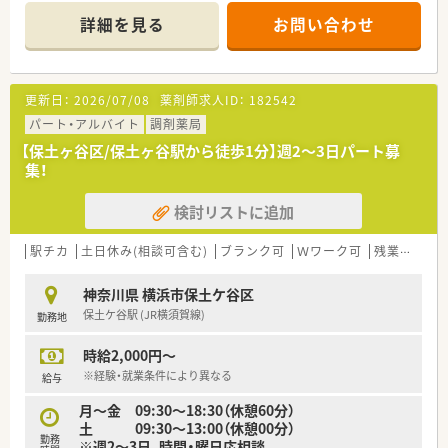
勤務しています
詳細を見る
お問い合わせ
■無料駐車場を完備しています。
■横浜駅西口、相鉄線西谷駅北口より無料送迎バスもございま
す。
更新日：
2026/07/08
薬剤師求人ID：
182542
≪業務内容≫
■調剤業務は自動分包機による一包化調剤が主体となっていま
パート・アルバイト
調剤薬局
す。
【保土ヶ谷区/保土ヶ谷駅から徒歩1分】週2～3日パート募
■機械により一包化された薬を薬剤師が監査を行います。
集！
■入院中の患者さまが薬を安心して服薬していただけるように
服薬指導にも力を入れています。
検討リストに追加
病気・症状の異なる患者さま一人ずつと面談をし、服薬中の薬の
効能を知っていただき安心して治療が続けられるようにサポー
トしています。
駅チカ
土日休み(相談可含む)
ブランク可
Ｗワーク可
残業なし(ほぼなし含む)
■木、日、祝日は固定休みとなります。その他曜日の中で週2日～
3日勤務となります。原則曜日固定でご勤務いただけます。
神奈川県 横浜市保土ケ谷区
保土ケ谷駅 (JR横須賀線)
勤務地
≪おすすめポイント≫
■17時終業！残業ありません
時給2,000円～
■週2日～3日、希望の勤務曜日はご相談ください。
■無料駐車場完備！車通勤も可能です。
※経験・就業条件により異なる
給与
月～金 09:30～18:30（休憩60分）
土 09:30～13:00（休憩00分）
勤務
※週2～3日、時間・曜日応相談