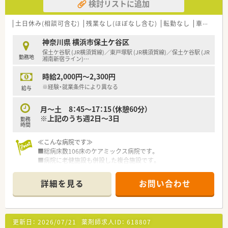
検討リストに追加
土日休み(相談可含む)
残業なし(ほぼなし含む)
転勤なし
車通勤可
神奈川県 横浜市保土ケ谷区
保土ケ谷駅 (JR横須賀線)／東戸塚駅 (JR横須賀線)／保土ケ谷駅 (JR
勤務地
湘南新宿ライン)
…
時給2,000円～2,300円
※経験・就業条件により異なる
給与
月～土 8：45～17：15（休憩60分）
※上記のうち週2日～3日
勤務
時間
≪こんな病院です≫
■総病床数106床のケアミックス病院です。
■病院に老健施設も併設した複合施設です。
■患者様が通院しやすい様に、敷地入口から病院玄関までの坂道
をモノレールが走っております。
詳細を見る
お問い合わせ
■働きやすく子育てしやすい企業として、横浜市から認定を受け
ています。
≪業務内容≫
更新日：
2026/07/21
薬剤師求人ID：
618807
■外来患者様および入院患者様に対する調剤業務や服薬指導