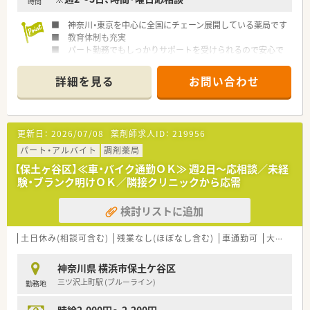
時間
■ 神奈川・東京を中心に全国にチェーン展開している薬局です
■ 教育体制も充実
■ パート勤務でもしっかりサポートを受けられるので安心で
す
詳細を見る
お問い合わせ
更新日：
2026/07/08
薬剤師求人ID：
219956
パート・アルバイト
調剤薬局
【保土ヶ谷区】≪車・バイク通勤ＯＫ≫ 週2日～応相談／未経
験・ブランク明けＯＫ／隣接クリニックから応需
検討リストに追加
土日休み(相談可含む)
残業なし(ほぼなし含む)
車通勤可
大手チェーン以外
神奈川県 横浜市保土ケ谷区
三ツ沢上町駅 (ブルーライン)
勤務地