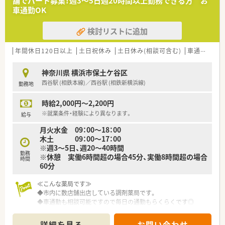
舗でパート募集！週3～5日週20時間以上勤務できる方 お
車通勤OK
検討リストに追加
年間休日120日以上
土日祝休み
土日休み(相談可含む)
車通勤可
神奈川県 横浜市保土ケ谷区
西谷駅 (相鉄本線)／西谷駅 (相鉄新横浜線)
勤務地
時給2,000円～2,200円
※就業条件・経験により異なります。
給与
月火水金 09：00～18：00
木土 09：00～17：00
※週3～5日、週20～40時間
勤務
※休憩 実働6時間超の場合45分、実働8時間超の場合
時間
60分
≪こんな薬局です≫
◆市内に数店舗出店している調剤薬局です。
◆車通勤も相談可能ですので毎日の通勤もらくらくです◎
◆ブランクをお持ちの方にも安心の研修制度！
大手薬局での外部研修やマナー研修あります。
詳細を見る
お問い合わせ