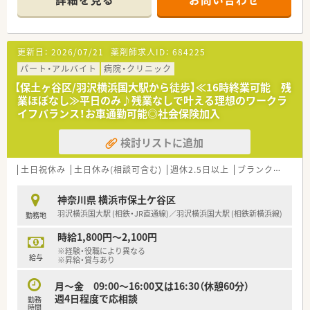
◆最新の機材が揃っているので、効率よく・安全に調剤が行えま
す♪
更新日：
2026/07/21
薬剤師求人ID：
684225
パート・アルバイト
病院・クリニック
【保土ヶ谷区/羽沢横浜国大駅から徒歩】≪16時終業可能 残
業ほぼなし≫平日のみ♪残業なしで叶える理想のワークラ
イフバランス！お車通勤可能◎社会保険加入
検討リストに追加
土日祝休み
土日休み(相談可含む)
週休2.5日以上
ブランク可
車通
神奈川県 横浜市保土ケ谷区
羽沢横浜国大駅 (相鉄・JR直通線)／羽沢横浜国大駅 (相鉄新横浜線)
勤務地
時給1,800円～2,100円
※経験・役職により異なる
給与
※昇給・賞与あり
月～金 09:00～16:00又は16:30（休憩60分）
週4日程度で応相談
勤務
時間