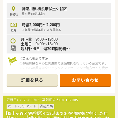
神奈川県 横浜市保土ケ谷区
星川駅 (相鉄本線)
勤務地
時給2,000円～2,200円
※経験・就業条件により異なる
給与
月～金 9：00～19：00
土曜日 9：00～18：00
勤務
週3日～5日 週20時間勤務～
時間
≪こんな薬局です≫
◇神奈川県を中心に関東圏で店舗展開を行っている企業です。
◇こちらの薬局はクリニックとマンツーマンで処方せんを受け
ています。
◇業務終了後のミーティングなどがないので、片付けが終われば
詳細を見る
お問い合わせ
退社出来る雰囲気。
◇産休・育休はもちろんのこと、復帰後に時短勤務をされている
方もいらっしゃいます。
更新日：
2026/08/06
薬剤師求人ID：
187005
パート・アルバイト
調剤薬局
【保土ヶ谷区/西谷駅】≪18時まで≫ 在宅医療に特化した店