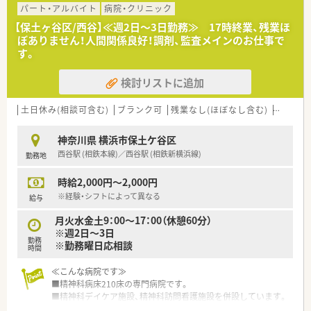
■持参薬鑑別、管理業務
パート・アルバイト
病院・クリニック
■医薬品管理
【保土ヶ谷区/西谷】≪週2日～3日勤務≫ 17時終業、残業ほ
ぼありません！人間関係良好！調剤、監査メインのお仕事で
≪病院概要≫
す。
◆病床数
検討リストに追加
総病床数:106床（一般10床、地域包括ケア病棟39床、療養57床）
◆診療科目
内科, 消化器科, 循環器科, 外科, 婦人科, 皮膚科, 歯科,リハビリテ
土日休み(相談可含む)
ブランク可
残業なし(ほぼなし含む)
転勤な
ーション科,放射線科
◆薬剤師数
神奈川県 横浜市保土ケ谷区
薬剤師 常勤2名 パート2名
西谷駅 (相鉄本線)／西谷駅 (相鉄新横浜線)
勤務地
時給2,000円～2,000円
※経験・シフトによって異なる
給与
月火水金土9：00～17：00（休憩60分）
※週2日～3日
勤務
※勤務曜日応相談
時間
≪こんな病院です≫
■精神科病床210床の専門病院です。
■精神科デイケア施設、精神科訪問看護施設を併設しています。
■人間関係も良好、若手からベテランまで幅広い年齢層の方がご