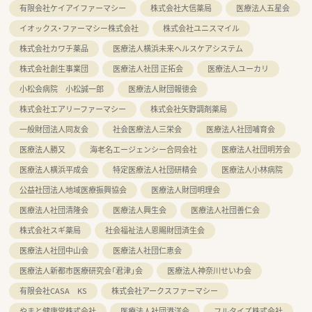
有限会社ケイアイファーマシー
株式会社大信薬局
医療法人五星会
イオックス・ファーマシー株式会社
株式会社ユニスマイル
株式会社カワチ薬品
医療法人横浜未来ヘルスケアシステム
株式会社創生事業団
医療法人社団 正拓会
医療法人ユーカリ
小松会病院 小松誠一郎
医療法人財団報徳会
株式会社エアリーファーマシー
株式会社矢野調剤薬局
一般財団法人同友会
社会医療法人三栄会
医療法人社団哺育会
医療法人勝又
海老名エージェンシー合同会社
医療法人社団明芳会
医療法人横浜平成会
特定医療法人社団研精会
医療法人小林病院
公益社団法人地域医療振興協会
医療法人財団明理会
医療法人社団清隆会
医療法人興生会
医療法人社団善仁会
株式会社スギ薬局
社会福祉法人恩賜財団済生会
医療法人社団中山会
医療法人社団仁恵会
医療法人新都市医療研究会「君津」会
医療法人神奈川せいわ会
有限会社CASA KS
株式会社アークスファーマシー
やまと健康堂株式会社
医療法人社団港洋会
フルタイズ株式会社