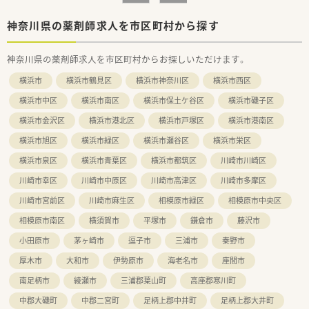
神奈川県の薬剤師求人を市区町村から探す
神奈川県の薬剤師求人を市区町村からお探しいただけます。
横浜市
横浜市鶴見区
横浜市神奈川区
横浜市西区
横浜市中区
横浜市南区
横浜市保土ケ谷区
横浜市磯子区
横浜市金沢区
横浜市港北区
横浜市戸塚区
横浜市港南区
横浜市旭区
横浜市緑区
横浜市瀬谷区
横浜市栄区
横浜市泉区
横浜市青葉区
横浜市都筑区
川崎市川崎区
川崎市幸区
川崎市中原区
川崎市高津区
川崎市多摩区
川崎市宮前区
川崎市麻生区
相模原市緑区
相模原市中央区
相模原市南区
横須賀市
平塚市
鎌倉市
藤沢市
小田原市
茅ヶ崎市
逗子市
三浦市
秦野市
厚木市
大和市
伊勢原市
海老名市
座間市
南足柄市
綾瀬市
三浦郡葉山町
高座郡寒川町
中郡大磯町
中郡二宮町
足柄上郡中井町
足柄上郡大井町