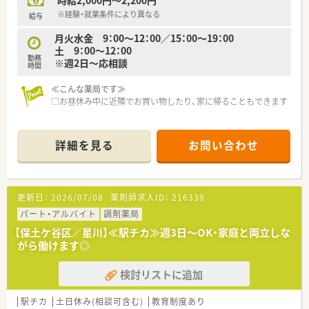
時給2,000円～2,200円
※経験・就業条件により異なる
給与
月火水金 9：00～12：00／15：00～19：00
土 9：00～12：00
勤務
※週2日～応相談
時間
≪こんな薬局です≫
□お昼休み中に近隣でお買い物したり、家に帰ることもできます
詳細を見る
お問い合わせ
更新日：
2026/07/08
薬剤師求人ID：
216339
パート・アルバイト
調剤薬局
【保土ケ谷区／星川】≪駅チカ≫週3日～OK・家庭と両立しな
がら働けます◎
検討リストに追加
駅チカ
土日休み(相談可含む)
教育制度あり