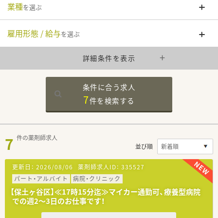
業種
を選ぶ
雇用形態 / 給与
を選ぶ
詳細条件を表示
条件に合う求人
7
件を
検索する
7
件の薬剤師求人
並び順
更新日：
2026/08/06
薬剤師求人ID：
335527
パート・アルバイト
病院・クリニック
【保土ヶ谷区】≪17時15分迄≫マイカー通勤可、療養型病院
での週2～3日のお仕事です！